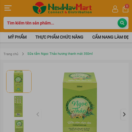
0
MỸ PHẨM
THỰC PHẨM CHỨC NĂNG
CẨM NANG LÀM ĐẸP
Sữa tắm Ngọc Thảo hương thanh mát 350ml
Trang chủ