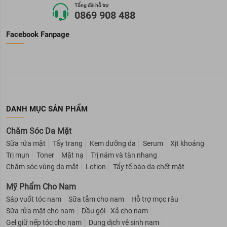
Tổng đài hỗ trợ
0869 908 488
Facebook Fanpage
DANH MỤC SẢN PHẨM
Chăm Sóc Da Mặt
Sữa rửa mặt
Tẩy trang
Kem dưỡng da
Serum
Xịt khoáng
Trị mụn
Toner
Mặt nạ
Trị nám và tàn nhang
Chăm sóc vùng da mắt
Lotion
Tẩy tế bào da chết mặt
Mỹ Phẩm Cho Nam
Sáp vuốt tóc nam
Sữa tắm cho nam
Hỗ trợ mọc râu
Sữa rửa mặt cho nam
Dầu gội - Xả cho nam
Gel giữ nếp tóc cho nam
Dung dịch vệ sinh nam