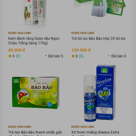
DƯỢC HOA LINH
DƯỢC HOA LINH
Kem đánh răng Dược liệu Ngọc
Trà túi lọc Bảo Bảo hộp 20 túi lọc
Châu Trắng Sáng 170g)
40.000 đ
129.000 đ
0
(0)
Đã bán 5
0
(0)
Đã bán 0
DƯỢC HOA LINH
DƯỢC HOA LINH
Trà tan Bảo Bảo thanh nhiệt, giải
Xịt thơm miệng Greelux Extra