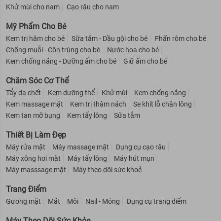
Khử mùi cho nam
Cạo râu cho nam
Mỹ Phẩm Cho Bé
Kem trị hăm cho bé
Sữa tắm - Dầu gội cho bé
Phấn rôm cho bé
Chống muỗi - Côn trùng cho bé
Nước hoa cho bé
Kem chống nắng - Dưỡng ẩm cho bé
Giữ ấm cho bé
Chăm Sóc Cơ Thể
Tẩy da chết
Kem dưỡng thể
Khử mùi
Kem chống nắng
Kem massage mặt
Kem trị thâm nách
Se khít lỗ chân lông
Kem tan mỡ bụng
Kem tẩy lông
Sữa tắm
Thiết Bị Làm Đẹp
Máy rửa mặt
Máy massage mặt
Dụng cụ cạo râu
Máy xông hơi mặt
Máy tẩy lông
Máy hút mụn
Máy masssage mặt
Máy theo dõi sức khoẻ
Trang Điểm
Gương mặt
Mắt
Môi
Nail - Móng
Dụng cụ trang điểm
Máy Theo Dõi Sức Khỏe