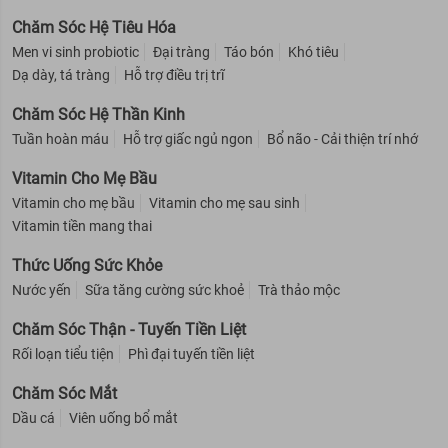
Chăm Sóc Hệ Tiêu Hóa
Men vi sinh probiotic
Đại tràng
Táo bón
Khó tiêu
Dạ dày, tá tràng
Hỗ trợ điều trị trĩ
Chăm Sóc Hệ Thần Kinh
Tuần hoàn máu
Hỗ trợ giấc ngủ ngon
Bổ não - Cải thiện trí nhớ
Vitamin Cho Mẹ Bầu
Vitamin cho mẹ bầu
Vitamin cho mẹ sau sinh
Vitamin tiền mang thai
Thức Uống Sức Khỏe
Nước yến
Sữa tăng cường sức khoẻ
Trà thảo mộc
Chăm Sóc Thận - Tuyến Tiền Liệt
Rối loạn tiểu tiện
Phì đại tuyến tiền liệt
Chăm Sóc Mắt
Dầu cá
Viên uống bổ mắt