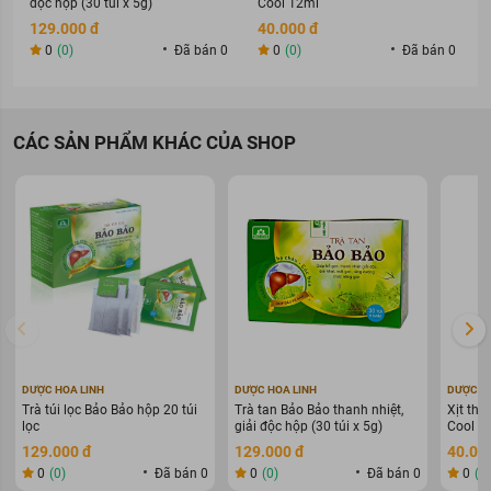
độc hộp (30 túi x 5g)
Cool 12ml
129.000 đ
40.000 đ
0
(0)
Đã bán 0
0
(0)
Đã bán 0
CÁC SẢN PHẨM KHÁC CỦA SHOP
DƯỢC HOA LINH
DƯỢC HOA LINH
DƯỢC H
Trà túi lọc Bảo Bảo hộp 20 túi
Trà tan Bảo Bảo thanh nhiệt,
Xịt thơ
lọc
giải độc hộp (30 túi x 5g)
Cool 1
129.000 đ
129.000 đ
40.00
0
(0)
Đã bán 0
0
(0)
Đã bán 0
0
(0