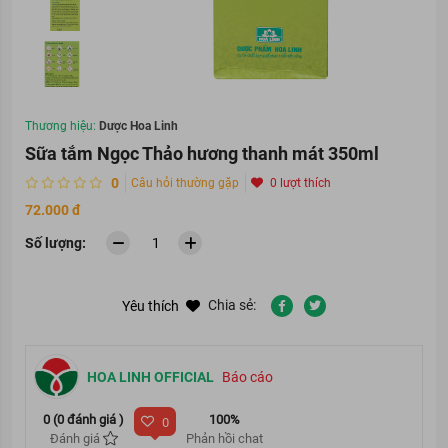
Thương hiệu:
Dược Hoa Linh
Sữa tắm Ngọc Thảo hương thanh mát 350ml
0
Câu hỏi thường gặp
0 lượt thích
72.000 đ
Số lượng:
Chia sẻ:
Yêu thích
HOA LINH OFFICIAL
Báo cáo
0 (0 đánh giá )
100%
0
Đánh giá
Phản hồi chat