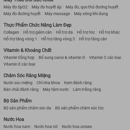
Máy đo SpO2
Máy đo huyết áp
Máy đo, que thử đường huyết
Máy đo đường huyết
Máy massage
Máy xông khí dung
Thực Phẩm Chức Năng Làm Đẹp
Collagen
Hỗ trợ giảm cân
Hỗ trợ da
Hỗ trợ tóc
Hỗ trợ khác
Hỗ trợ tăng vòng 1
Hỗ trợ tăng vòng 3
Hỗ trợ tăng cân
Vitamin & Khoáng Chất
Vitamin tổng hợp
Bổ sung canxi & vitamin D
Vitamin C các loại
Vitamin E các loại
Chăm Sóc Răng Miệng
Nước súc miệng
Chỉ nha khoa
Kem đánh răng
Bàn chải đánh răng
Máy tăm nước
Làm trắng răng
Bộ Sản Phẩm
Bộ sản phẩm chăm sóc da
Bộ sản phẩm chăm sóc tóc
Nước Hoa
Nước hoa nam
Nước hoa nữ
Nước hoa unisex