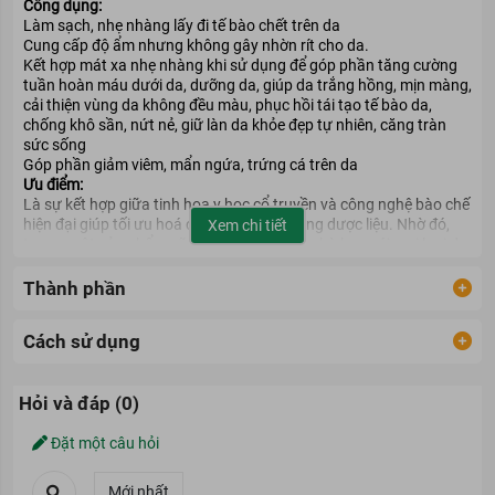
Công dụng:
Làm sạch, nhẹ nhàng lấy đi tế bào chết trên da
Cung cấp độ ẩm nhưng không gây nhờn rít cho da.
Kết hợp mát xa nhẹ nhàng khi sử dụng để góp phần tăng cường
tuần hoàn máu dưới da, dưỡng da, giúp da trắng hồng, mịn màng,
cải thiện vùng da không đều màu, phục hồi tái tạo tế bào da,
chống khô sần, nứt nẻ, giữ làn da khỏe đẹp tự nhiên, căng tràn
sức sống
Góp phần giảm viêm, mẩn ngứa, trứng cá trên da
Ưu điểm:
Là sự kết hợp giữa tinh hoa y học cổ truyền và công nghệ bào chế
hiện đại giúp tối ưu hoá công dụng của từng dược liệu. Nhờ đó,
Xem chi tiết
tạo ra một sản phẩm sữa tắm hoàn chỉnh phù hợp với mọi loại da,
giúp tế bào da được phục hồi, đem lại sự tươi trẻ, khỏe khoắn, săn
chắc, mịn màng, căng tràn sức sống cho làn da phái đẹp.
Thành phần
Số đăng ký:
35/17/CBMP-HNa
Tiêu chuẩn: TCCS
Cách sử dụng
Bảo quản:
- Để nơi mát, tránh ánh sáng, nhiệt độ dưới 30⁰C.
- Để xa tầm tay trẻ em.
Hỏi và đáp (0)
Đặt một câu hỏi