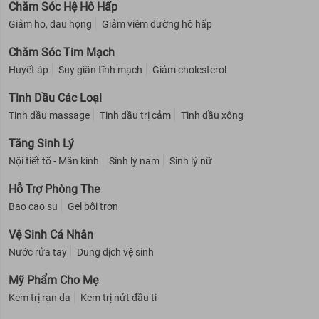
Chăm Sóc Hệ Hô Hấp
Giảm ho, đau họng
Giảm viêm đường hô hấp
Chăm Sóc Tim Mạch
Huyết áp
Suy giãn tĩnh mạch
Giảm cholesterol
Tinh Dầu Các Loại
Tinh dầu massage
Tinh dầu trị cảm
Tinh dầu xông
Tăng Sinh Lý
Nội tiết tố - Mãn kinh
Sinh lý nam
Sinh lý nữ
Hỗ Trợ Phòng The
Bao cao su
Gel bôi trơn
Vệ Sinh Cá Nhân
Nước rửa tay
Dung dịch vệ sinh
Mỹ Phẩm Cho Mẹ
Kem trị rạn da
Kem trị nứt đầu ti