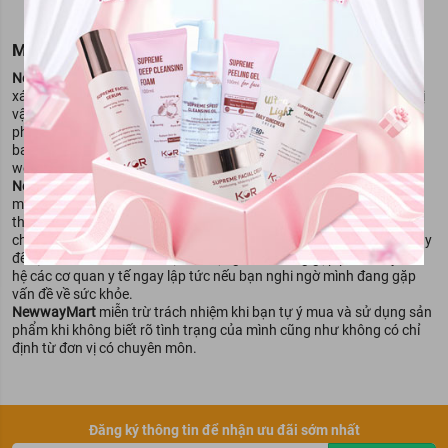
MIỄN TRỪ TRÁCH NGHIỆM
NewwayMart
luôn cố gắng đảm bảo rằng mọi thông tin đều chính
xác khi đưa lên website, nhưng đôi khi đối tác của chúng tôi - Đơn vị
vận hành gian hàng chưa kịp cập nhật thông tin mới nhất của sản
phẩm vì lý do nhà sản xuất có thể thay đổi thành phần sản phẩm,
bao bì thiết kế cũng có thể khác biệt với những gì được mô tả trên
website. Chúng tôi khuyến cáo bạn nên hỏi lại đối tác của
NewwayMart
- Đơn vị vận hành gian hàng, trước khi quyết định đặt
mua sản phẩm. Nội dung trên trang website này chỉ được dùng để
tham khảo, không thể thay thế chỉ dẫn của dược sỹ, bác sỹ và các
chuyên gia chăm sóc sắc đẹp. Bạn không nên sử dụng thông tin này
để tự chẩn đoán và điều trị tình trạng mình đang gặp phải. Hãy liên
hệ các cơ quan y tế ngay lập tức nếu bạn nghi ngờ mình đang gặp
vấn đề về sức khỏe.
NewwayMart
miễn trừ trách nhiệm khi bạn tự ý mua và sử dụng sản
phẩm khi không biết rõ tình trạng của mình cũng như không có chỉ
định từ đơn vị có chuyên môn.
Đăng ký thông tin để nhận ưu đãi sớm nhất