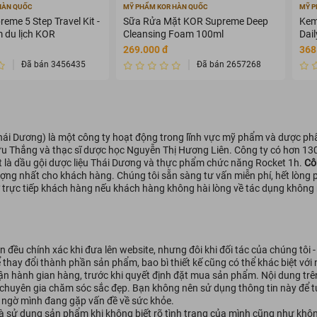
HÀN QUỐC
MỸ PHẨM KOR HÀN QUỐC
MỸ P
eme 5 Step Travel Kit -
Sữa Rửa Mặt KOR Supreme Deep
Kem
 du lịch KOR
Cleansing Foam 100ml
Dai
+++
269.000 đ
368
Đã bán 3456435
Đã bán 2657268
hái Dương) là một công ty hoạt động trong lĩnh vực mỹ phẩm và dược phẩm
u Thắng và thạc sĩ dược học Nguyễn Thị Hương Liên. Công ty có hơn 13
t là dầu gội dược liệu Thái Dương và thực phẩm chức năng Rocket 1h.
Cô
ng nhất cho khách hàng. Chúng tôi sẵn sàng tư vấn miễn phí, hết lòng 
 trực tiếp khách hàng nếu khách hàng không hài lòng về tác dụng khôn
 đều chính xác khi đưa lên website, nhưng đôi khi đối tác của chúng tôi 
ể thay đổi thành phần sản phẩm, bao bì thiết kế cũng có thể khác biệt vớ
vận hành gian hàng, trước khi quyết định đặt mua sản phẩm. Nội dung tr
 chuyên gia chăm sóc sắc đẹp. Bạn không nên sử dụng thông tin này để tự
hi ngờ mình đang gặp vấn đề về sức khỏe.
à sử dụng sản phẩm khi không biết rõ tình trạng của mình cũng như khôn