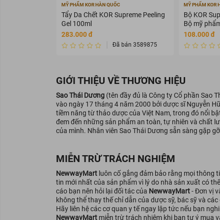
MỸ PHẨM KOR HÀN QUỐC
MỸ PHẨM KOR 
Tẩy Da Chết KOR Supreme Peeling
Bộ KOR Supr
Gel 100ml
Bộ mỹ phẩm
283.000 đ
108.000 đ
Đã bán 3589875
GIỚI THIỆU VỀ THƯƠNG HIỆU
Sao Thái Dương
(tên đầy đủ là Công ty Cổ phần Sao T
vào ngày 17 tháng 4 năm 2000 bởi dược sĩ Nguyễn Hữ
tiềm năng từ thảo dược của Việt Nam, trong đó nổi bậ
đem đến những sản phẩm an toàn, tự nhiên và chất lượ
của mình. Nhân viên Sao Thái Dương sẵn sàng gặp gỡ
MIỄN TRỪ TRÁCH NGHIỆM
NewwayMart
luôn cố gắng đảm bảo rằng mọi thông tin
tin mới nhất của sản phẩm vì lý do nhà sản xuất có th
cáo bạn nên hỏi lại đối tác của
NewwayMart
- Đơn vị 
không thể thay thế chỉ dẫn của dược sỹ, bác sỹ và các
Hãy liên hệ các cơ quan y tế ngay lập tức nếu bạn ng
NewwayMart
miễn trừ trách nhiệm khi bạn tự ý mua v