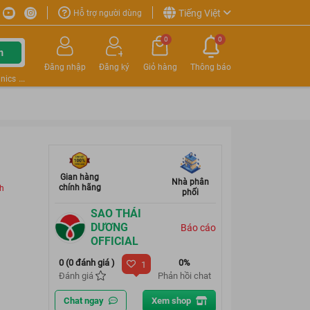
Tiếng Việt
Hỗ trợ người dùng
0
0
m
Đăng nhập
Đăng ký
Giỏ hàng
Thông báo
nics
Gian hàng
Nhà phân
chính hãng
ch
phối
SAO THÁI
DƯƠNG
Báo cáo
OFFICIAL
0 (0 đánh giá )
0%
1
Đánh giá
Phản hồi chat
Chat ngay
Xem shop