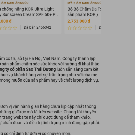
HẨM KOR HÀN QUỐC
MỸ PHẨM KOR HÀN QUỐC
 chống nắng KOR Ultra Light
Bộ Bộ Chăm Da Toàn Diện KOR ( 7
ly Sunscreen Cream SPF 50+ PA
sản phẩm KOR )
+
.000 đ
2.753.000 đ
Đã bán 2456342
Đã bán 2345675
 có trụ sở tại Hà Nội, Việt Nam. Công ty thành lập
0 sản phẩm chăm sóc sức khỏe với hướng đi khai thác
ng ty cổ phần Sao Thái Dương
luôn sẵn sàng cam kết
phục vụ khách hàng với sự trân trọng như với cha mẹ
g mong muốn của sản phẩm hay về chất lượng dịch vụ.
- Đơn vị vận hành gian hàng chưa kịp cập nhật thông
i những gì được mô tả trên website. Chúng tôi khuyến
ên trang website này chỉ được dùng để tham khảo,
 chẩn đoán và điều trị tình trạng mình đang gặp phải.
g có chỉ định từ đơn vị có chuyên môn.