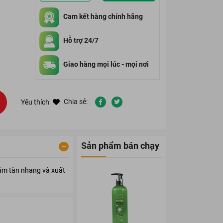
Cam kết hàng chính hãng
Hỗ trợ 24/7
Giao hàng mọi lúc - mọi nơi
Chia sẻ:
Yêu thích
Sản phẩm bán chạy
ám tàn nhang và xuất