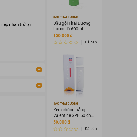
SAO THÁI DƯƠNG
Dầu gội Thái Dương
nếp nhăn trở lại.
hương lá 600ml
150.000 đ
Đã bán 2
SAO THÁI DƯƠNG
Kem chống nắng
Valentine SPF 50 chai
50g
50.000 đ
Đã bán 0