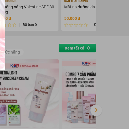
THÁI DƯƠNG
SAO THÁI DƯƠNG
 chống nắng Valentine SPF 30
Mặt nạ dưỡng da Tây Thi 50g
i 50g
.000 đ
50.000 đ
Đã bán 0
Đã bán 0
Xem tất cả
 chức năng