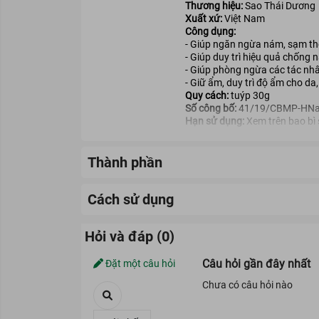
Thương hiệu:
Sao Thái Dương
Xuất xứ:
Việt Nam
Công dụng:
- Giúp ngăn ngừa nám, sạm th
- Giúp duy trì hiệu quả chống
- Giúp phòng ngừa các tác nhâ
- Giữ ẩm, duy trì độ ẩm cho da
Quy cách:
tuýp 30g
Số công bố:
41/19/CBMP-HN
Hạn sử dụng:
Xem trên bao bì
Thành phần
Cách sử dụng
Hỏi và đáp (0)
Câu hỏi gần đây nhất
Đặt một câu hỏi
Chưa có câu hỏi nào