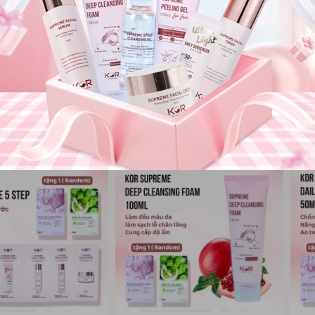
NG
SAO THÁI DƯƠNG
SAO 
da Collagen Tây Thi
Kem nẻ Valentine tuýp 20g
Kem
cha
25.000 đ
350
Đã bán 0
Đã bán 0
Mẹ và bé
Thiết bị làm đẹp và sức khỏe
Ngành hàng Thực phẩm