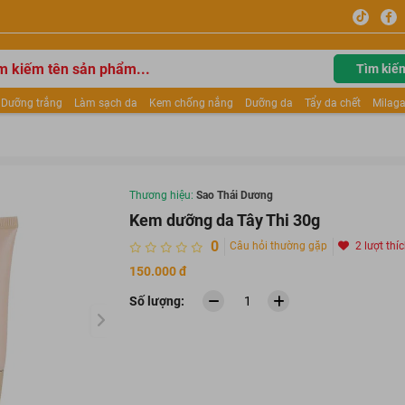
Tìm kiế
Dưỡng trắng
Làm sạch da
Kem chống nắng
Dưỡng da
Tẩy da chết
Milaga
tẩy trang
Kem trang điểm
Dưỡng trắng Dior
Mỹ phẩm
Mặt nạ
Tinh chất
ửa mặt
Kem Mộc Qua
Thương hiệu:
Sao Thái Dương
Kem dưỡng da Tây Thi 30g
0
Câu hỏi thường gặp
2 lượt thí
150.000 đ
Số lượng: