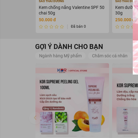
SAO THÁI DƯƠNG
SAO THÁI DƯƠ
Kem chống nắng Valentine SPF 50
Kem dưỡng 
chai 50g
30g
50.000 đ
250.000 đ
Đã bán 0
GỢI Ý DÀNH CHO BẠN
Ngành hàng Mỹ phẩm
Chăm sóc cá nhân