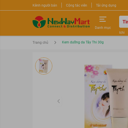
Kênh người bán
Cộng tác viên
Tải ứng dụng
Danh mục
Ichi
Nước 
Kem dưỡng da Tây Thi 30g
Trang chủ
Sữa r