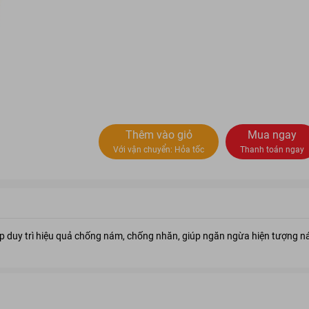
Thêm vào giỏ
Mua ngay
Với vận chuyển:
Hỏa tốc
Thanh toán ngay
p duy trì hiệu quả chống nám, chống nhăn, giúp ngăn ngừa hiện tượng n