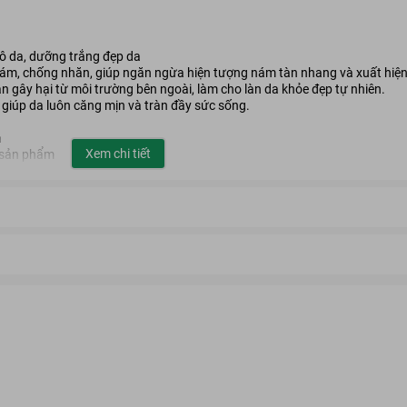
ô da, dưỡng trắng đẹp da
 nám, chống nhăn, giúp ngăn ngừa hiện tượng nám tàn nhang và xuất hiện 
n gây hại từ môi trường bên ngoài, làm cho làn da khỏe đẹp tự nhiên.
, giúp da luôn căng mịn và tràn đầy sức sống.
a
Xem chi tiết
 sản phẩm