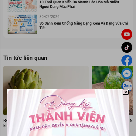
10 Thói Quen Khiến Da Nhanh Lão Hóa Mà Nhiều
Người Đang Mắc Phải
30/07/2026
So Sánh Kem Chống Nắng Dạng Kem Và Dạng Sữa Chi
Tiết
Tin tức liên quan
Review uống trà atiso mỗi ngày có tốt
Đưa thảo dược Việt Nam
không?
giới