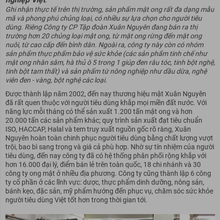
.
Ghi nhận thực tế trên thị trường, sản phẩm mật ong rất đa dạng mẫu
mã và phong phú chủng loại, có nhiều sự lựa chọn cho người tiêu
dùng. Riêng Công ty CP Tập đoàn Xuân Nguyên đang bán ra thị
trường hơn 20 chủng loại mật ong, từ mật ong rừng đến mật ong
nuôi, từ cao cấp đến bình dân. Ngoài ra, công ty này còn có nhóm
sản phẩm thực phẩm bảo vệ sức khỏe (các sản phẩm tinh chế như
mật ong nhân sâm, hà thủ ô 5 trong 1 giúp đen râu tóc, tinh bột nghệ,
tinh bột tam thất) và sản phẩm từ nông nghiệp như dầu dừa, nghệ
viên đen - vàng, bột nghệ các loại.
Được thành lập năm 2002, đến nay thương hiệu mật Xuân Nguyên
đã rất quen thuộc với người tiêu dùng khắp mọi miền đất nước. Với
năng lực mỗi tháng có thể sản xuất 1.200 tấn mật ong và hơn
20.000 tấn các sản phẩm khác; quy trình sản xuất đạt tiêu chuẩn
ISO, HACCAP, Halal và tem truy xuất nguồn gốc rõ ràng, Xuân
Nguyên hoàn toàn chinh phục người tiêu dùng bằng chất lượng vượt
trội, bao bì sang trọng và giá cả phù hợp. Nhờ sự tín nhiệm của người
tiêu dùng, đến nay công ty đã có hệ thống phân phối rộng khắp với
hơn 16.000 đại lý, điểm bán lẻ trên toàn quốc, 18 chi nhánh và 30
công ty ong mật ở nhiều địa phương. Công ty cũng thành lập 6 công
ty cổ phần ở các lĩnh vực: dược, thực phẩm dinh dưỡng, nông sản,
bánh kẹo, đặc sản, mỹ phẩm hướng đến phục vụ, chăm sóc sức khỏe
người tiêu dùng Việt tốt hơn trong thời gian tới.