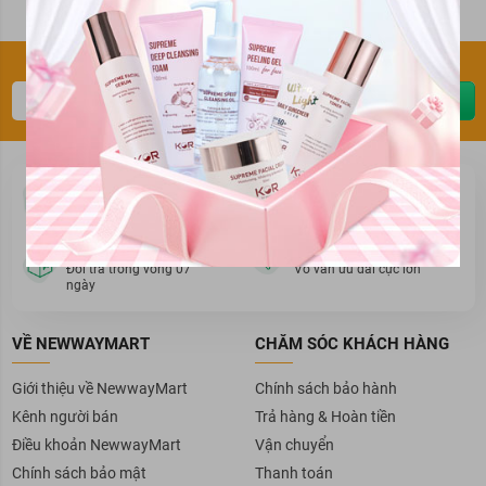
Đăng ký thông tin để nhận ưu đãi sớm nhất
Gửi ngay
Mua hàng
Thanh toán
Cam kết chất lượng
Giao hàng & thanh toán
Đổi trả hàng
Khuyến mãi
Đổi trả trong vòng 07
Vô vàn ưu đãi cực lớn
ngày
VỀ NEWWAYMART
CHĂM SÓC KHÁCH HÀNG
Giới thiệu về NewwayMart
Chính sách bảo hành
Kênh người bán
Trả hàng & Hoàn tiền
Điều khoản NewwayMart
Vận chuyển
Chính sách bảo mật
Thanh toán