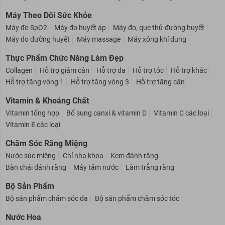
Máy Theo Dõi Sức Khỏe
Máy đo SpO2
Máy đo huyết áp
Máy đo, que thử đường huyết
Máy đo đường huyết
Máy massage
Máy xông khí dung
Thực Phẩm Chức Năng Làm Đẹp
Collagen
Hỗ trợ giảm cân
Hỗ trợ da
Hỗ trợ tóc
Hỗ trợ khác
Hỗ trợ tăng vòng 1
Hỗ trợ tăng vòng 3
Hỗ trợ tăng cân
Vitamin & Khoáng Chất
Vitamin tổng hợp
Bổ sung canxi & vitamin D
Vitamin C các loại
Vitamin E các loại
Chăm Sóc Răng Miệng
Nước súc miệng
Chỉ nha khoa
Kem đánh răng
Bàn chải đánh răng
Máy tăm nước
Làm trắng răng
Bộ Sản Phẩm
Bộ sản phẩm chăm sóc da
Bộ sản phẩm chăm sóc tóc
Nước Hoa