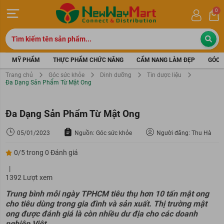
0
MỸ PHẨM
THỰC PHẨM CHỨC NĂNG
CẨM NANG LÀM ĐẸP
GÓC 
Trang chủ
Góc sức khỏe
Dinh dưỡng
Tin dược liệu
Đa Dạng Sản Phẩm Từ Mật Ong
Đa Dạng Sản Phẩm Từ Mật Ong
05/01/2023
Nguồn: Góc sức khỏe
Người đăng: Thu Hà
0/5 trong 0 Đánh giá
|
1392 Lượt xem
Trung bình mỗi ngày TPHCM tiêu thụ hơn 10 tấn mật ong
cho tiêu dùng trong gia đình và sản xuất. Thị trường mật
ong được đánh giá là còn nhiều dư địa cho các doanh
nghiệp Việt