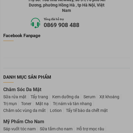
Dương, phường Hồng Hà , tp Hà Nội, Việt
Nam
Tổng đài hỗ trợ
0869 908 488
Facebook Fanpage
DANH MỤC SẢN PHẨM
Chăm Sóc Da Mặt
Sữa rửa mặt
Tẩy trang
Kem dưỡng da
Serum
Xịt khoáng
Trị mụn
Toner
Mặt nạ
Trị nám và tàn nhang
Chăm sóc vùng da mắt
Lotion
Tẩy tế bào da chết mặt
Mỹ Phẩm Cho Nam
Sáp vuốt tóc nam
Sữa tắm cho nam
Hỗ trợ mọc râu