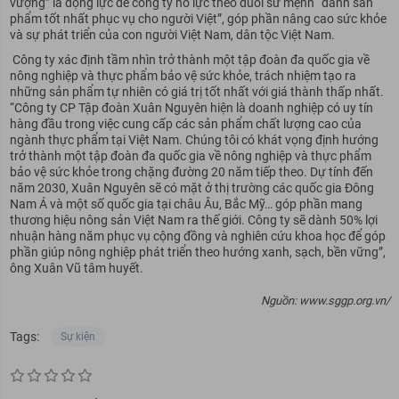
vượng” là động lực để công ty nỗ lực theo đuổi sứ mệnh “dành sản
phẩm tốt nhất phục vụ cho người Việt”, góp phần nâng cao sức khỏe
và sự phát triển của con người Việt Nam, dân tộc Việt Nam.
Công ty xác định tầm nhìn trở thành một tập đoàn đa quốc gia về
nông nghiệp và thực phẩm bảo vệ sức khỏe, trách nhiệm tạo ra
những sản phẩm tự nhiên có giá trị tốt nhất với giá thành thấp nhất.
“Công ty CP Tập đoàn Xuân Nguyên hiện là doanh nghiệp có uy tín
hàng đầu trong việc cung cấp các sản phẩm chất lượng cao của
ngành thực phẩm tại Việt Nam. Chúng tôi có khát vọng định hướng
trở thành một tập đoàn đa quốc gia về nông nghiệp và thực phẩm
bảo vệ sức khỏe trong chặng đường 20 năm tiếp theo. Dự tính đến
năm 2030, Xuân Nguyên sẽ có mặt ở thị trường các quốc gia Đông
Nam Á và một số quốc gia tại châu Âu, Bắc Mỹ… góp phần mang
thương hiệu nông sản Việt Nam ra thế giới. Công ty sẽ dành 50% lợi
nhuận hàng năm phục vụ cộng đồng và nghiên cứu khoa học để góp
phần giúp nông nghiệp phát triển theo hướng xanh, sạch, bền vững”,
ông Xuân Vũ tâm huyết.
Nguồn: www.sggp.org.vn/
Tags:
Sự kiện