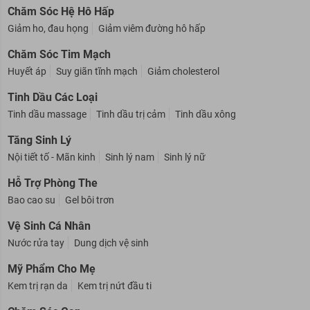
Chăm Sóc Hệ Hô Hấp
Giảm ho, đau họng
Giảm viêm đường hô hấp
Chăm Sóc Tim Mạch
Huyết áp
Suy giãn tĩnh mạch
Giảm cholesterol
Tinh Dầu Các Loại
Tinh dầu massage
Tinh dầu trị cảm
Tinh dầu xông
Tăng Sinh Lý
Nội tiết tố - Mãn kinh
Sinh lý nam
Sinh lý nữ
Hỗ Trợ Phòng The
Bao cao su
Gel bôi trơn
Vệ Sinh Cá Nhân
Nước rửa tay
Dung dịch vệ sinh
Mỹ Phẩm Cho Mẹ
Kem trị rạn da
Kem trị nứt đầu ti