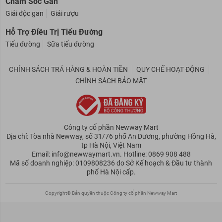
Chăm Sóc Gan
Giải độc gan
Giải rượu
Hỗ Trợ Điều Trị Tiểu Đường
Tiểu đường
Sữa tiểu đường
CHÍNH SÁCH TRẢ HÀNG & HOÀN TIỀN
QUY CHẾ HOẠT ĐỘNG
CHÍNH SÁCH BẢO MẬT
Công ty cổ phần Newway Mart
Địa chỉ: Tòa nhà Newway, số 31/76 phố An Dương, phường Hồng Hà,
tp Hà Nội, Việt Nam
Email: info@newwaymart.vn. Hotline: 0869 908 488
Mã số doanh nghiệp: 0109808236 do Sở Kế hoạch & Đầu tư thành
phố Hà Nội cấp.
Copyright© Bản quyền thuộc Công ty cổ phần Newway Mart