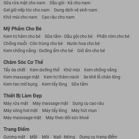
Sữa rửa mặt cho nam
Dầu gội - Xả cho nam
Gel giữ nếp tóc cho nam
Dung dịch vệ sinh nam
Khử mùi cho nam
Cạo râu cho nam
Mỹ Phẩm Cho Bé
Kem trị hăm cho bé
Sữa tắm - Dầu gội cho bé
Phấn rôm cho bé
Chống muỗi - Côn trùng cho bé
Nước hoa cho bé
Kem chống nắng - Dưỡng ẩm cho bé
Giữ ấm cho bé
Chăm Sóc Cơ Thể
Tẩy da chết
Kem dưỡng thể
Khử mùi
Kem chống nắng
Kem massage mặt
Kem trị thâm nách
Se khít lỗ chân lông
Kem tan mỡ bụng
Kem tẩy lông
Sữa tắm
Thiết Bị Làm Đẹp
Máy rửa mặt
Máy massage mặt
Dụng cụ cạo râu
Máy xông hơi mặt
Máy tẩy lông
Máy hút mụn
Máy masssage mặt
Máy theo dõi sức khoẻ
Trang Điểm
Gương mặt
Mắt
Môi
Nail - Móng
Dụng cụ trang điểm