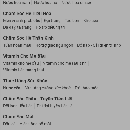
Nước hoa nam
Nước hoa nữ
Nước hoa unisex
Chăm Sóc Hệ Tiêu Hóa
Men vi sinh probiotic
Đại tràng
Táo bón
Khó tiêu
Dạ dày, tá tràng
Hỗ trợ điều trị trĩ
Chăm Sóc Hệ Thần Kinh
Tuần hoàn máu
Hỗ trợ giấc ngủ ngon
Bổ não - Cải thiện trí nhớ
Vitamin Cho Mẹ Bầu
Vitamin cho mẹ bầu
Vitamin cho mẹ sau sinh
Vitamin tiền mang thai
Thức Uống Sức Khỏe
Nước yến
Sữa tăng cường sức khoẻ
Trà thảo mộc
Chăm Sóc Thận - Tuyến Tiền Liệt
Rối loạn tiểu tiện
Phì đại tuyến tiền liệt
Chăm Sóc Mắt
Dầu cá
Viên uống bổ mắt