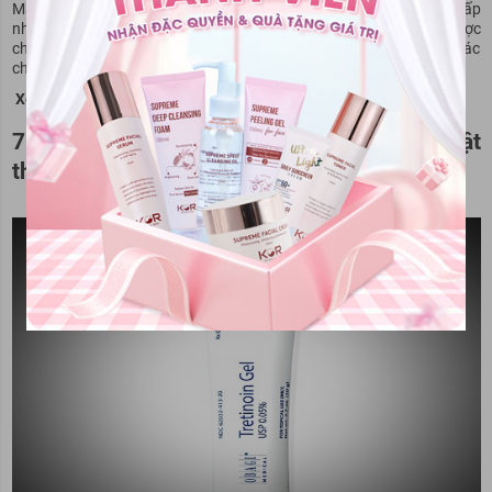
Mart. Ngoài những sản phẩm trên, sàn chúng tôi còn cũng cung cấp
nhiều sản phẩm hữu cơ chuyên dành cho phụ nữ mang thai đã được
chứng nhận bởi các tổ chức uy tín trên thế giới cũng như được các
chuyên gia da liễu khuyên dùng.
Xem thêm:
Top 10 kem trị nứt đầu ty tốt nhất hiện nay?
7. Giải đáp các thắc mắc về retinol gây dị tật
thai nhi