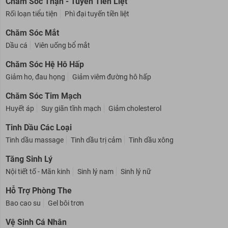
Chăm Sóc Thận - Tuyến Tiền Liệt
Rối loạn tiểu tiện
Phì đại tuyến tiền liệt
Chăm Sóc Mắt
Dầu cá
Viên uống bổ mắt
Chăm Sóc Hệ Hô Hấp
Giảm ho, đau họng
Giảm viêm đường hô hấp
Chăm Sóc Tim Mạch
Huyết áp
Suy giãn tĩnh mạch
Giảm cholesterol
Tinh Dầu Các Loại
Tinh dầu massage
Tinh dầu trị cảm
Tinh dầu xông
Tăng Sinh Lý
Nội tiết tố - Mãn kinh
Sinh lý nam
Sinh lý nữ
Hỗ Trợ Phòng The
Bao cao su
Gel bôi trơn