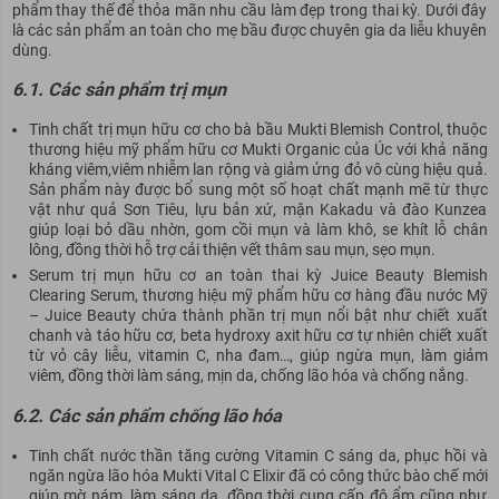
phẩm thay thế để thỏa mãn nhu cầu làm đẹp trong thai kỳ. Dưới đây
là các sản phẩm an toàn cho mẹ bầu được chuyên gia da liễu khuyên
dùng.
6.1. Các sản phẩm trị mụn
Tinh chất trị mụn hữu cơ cho bà bầu Mukti Blemish Control, thuộc
thương hiệu mỹ phẩm hữu cơ Mukti Organic của Úc với khả năng
kháng viêm,viêm nhiễm lan rộng và giảm ửng đỏ vô cùng hiệu quả.
Sản phẩm này được bổ sung một số hoạt chất mạnh mẽ từ thực
vật như quả Sơn Tiêu, lựu bản xứ, mận Kakadu và đào Kunzea
giúp loại bỏ dầu nhờn, gom cồi mụn và làm khô, se khít lỗ chân
lông, đồng thời hỗ trợ cải thiện vết thâm sau mụn, sẹo mụn.
Serum trị mụn hữu cơ an toàn thai kỳ Juice Beauty Blemish
Clearing Serum, thương hiệu mỹ phẩm hữu cơ hàng đầu nước Mỹ
– Juice Beauty chứa thành phần trị mụn nổi bật như chiết xuất
chanh và táo hữu cơ, beta hydroxy axit hữu cơ tự nhiên chiết xuất
từ vỏ cây liễu, vitamin C, nha đam…, giúp ngừa mụn, làm giảm
viêm, đồng thời làm sáng, mịn da, chống lão hóa và chống nắng.
6.2. Các sản phẩm chống lão hóa
Tinh chất nước thần tăng cường Vitamin C sáng da, phục hồi và
ngăn ngừa lão hóa Mukti Vital C Elixir đã có công thức bào chế mới
giúp mờ nám, làm sáng da, đồng thời cung cấp độ ẩm cũng như