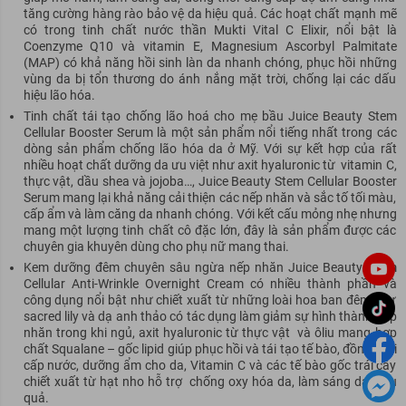
tăng cường hàng rào bảo vệ da hiệu quả. Các hoạt chất mạnh mẽ
có trong tinh chất nước thần Mukti Vital C Elixir, nổi bật là
Coenzyme Q10 và vitamin E, Magnesium Ascorbyl Palmitate
(MAP) có khả năng hồi sinh làn da nhanh chóng, phục hồi những
vùng da bị tổn thương do ánh nắng mặt trời, chống lại các dấu
hiệu lão hóa.
Tinh chất tái tạo chống lão hoá cho mẹ bầu Juice Beauty Stem
Cellular Booster Serum là một sản phẩm nổi tiếng nhất trong các
dòng sản phẩm chống lão hóa da ở Mỹ. Với sự kết hợp của rất
nhiều hoạt chất dưỡng da ưu việt như axit hyaluronic từ vitamin C,
thực vật, dầu shea và jojoba…, Juice Beauty Stem Cellular Booster
Serum mang lại khả năng cải thiện các nếp nhăn và sắc tố tối màu,
cấp ẩm và làm căng da nhanh chóng. Với kết cấu mỏng nhẹ nhưng
mang một lượng tinh chất cô đặc lớn, đây là sản phẩm được các
chuyên gia khuyên dùng cho phụ nữ mang thai.
Kem dưỡng đêm chuyên sâu ngừa nếp nhăn Juice Beauty Stem
Cellular Anti-Wrinkle Overnight Cream có nhiều thành phần và
công dụng nổi bật như chiết xuất từ những loài hoa ban đêm như
sacred lily và dạ anh thảo có tác dụng làm giảm sự hình thành nếp
nhăn trong khi ngủ, axit hyaluronic từ thực vật và ôliu mang hợp
chất Squalane – gốc lipid giúp phục hồi và tái tạo tế bào, đồng thời
cấp nước, dưỡng ẩm cho da, Vitamin C và các tế bào gốc trái cây
chiết xuất từ hạt nho hỗ trợ chống oxy hóa da, làm sáng da hiệu
quả.