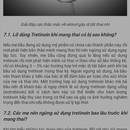
Giải đáp các thắc mắc về retinol gây dị tật thai nhi
7.1. Lỡ dùng Tretinoin khi mang thai có bị sao không?
Nếu mẹ bầu đang sử dụng mỹ phẩm có chứa các thành phần này rồi
mới phát hiện bản thân mình mang thai thì nên ngừng sử dụng ngay
lập tức. Tuy nhiên, mẹ bầu cũng đừng quá lo lắng nếu sử dụng
tretinoin rồi mới phát hiện mình có thai vì theo như số liệu thống kê,
chỉ có khoảng 3 – 5% các trường hợp trẻ mắc dị tật bẩm sinh khi bà
bầu sử dụng tretinoin trong thai kỳ. Ngoài ngưng sử dụng, bà bầu
nên tham khảo ý kiến của bác sĩ để đảm bảo an toàn cho sức khỏe
của mẹ và thai nhi. Một trường hợp sử dụng tretinoin khác mà bà
bầu nên đi khám bác sĩ ngay chính là sử dụng tretinoin dạng uống
(isotretinoin) bởi vì cách làm này có thể khiến cho hàm lượng
tretinoin hấp thụ vào trong cơ thể cao và gây ra ảnh hưởng nghiêm
trọng đến thai nhi nếu không được xử lý kịp thời.
7.2. Các mẹ nên ngừng sử dụng tretinoin bao lâu trước khi
mang thai?
Khi tìm hiểu những tác dụng phụ của tretinoin đối với phụ nữ mang