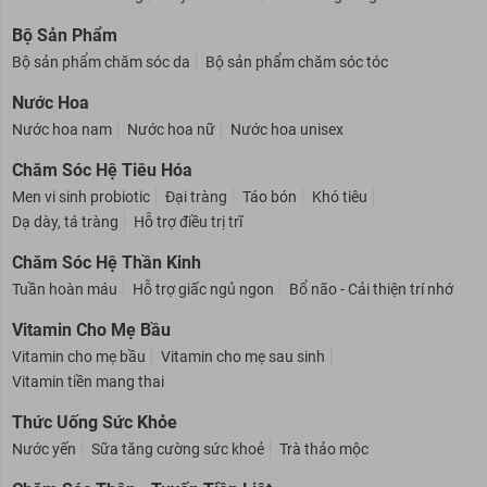
Bàn chải đánh răng
Máy tăm nước
Làm trắng răng
Bộ Sản Phẩm
Bộ sản phẩm chăm sóc da
Bộ sản phẩm chăm sóc tóc
Nước Hoa
Nước hoa nam
Nước hoa nữ
Nước hoa unisex
Chăm Sóc Hệ Tiêu Hóa
Men vi sinh probiotic
Đại tràng
Táo bón
Khó tiêu
Dạ dày, tá tràng
Hỗ trợ điều trị trĩ
Chăm Sóc Hệ Thần Kinh
Tuần hoàn máu
Hỗ trợ giấc ngủ ngon
Bổ não - Cải thiện trí nhớ
Vitamin Cho Mẹ Bầu
Vitamin cho mẹ bầu
Vitamin cho mẹ sau sinh
Vitamin tiền mang thai
Thức Uống Sức Khỏe
Nước yến
Sữa tăng cường sức khoẻ
Trà thảo mộc