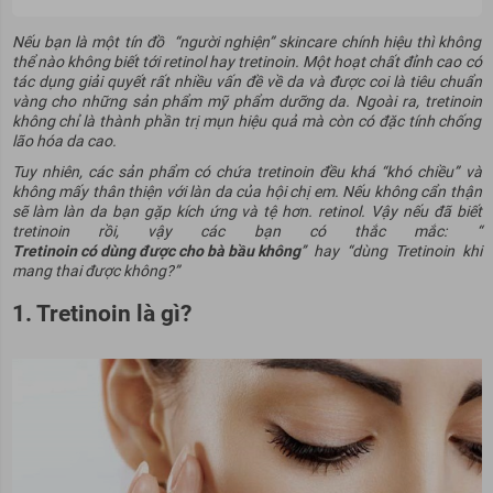
Nếu bạn là một tín đồ “người nghiện” skincare chính hiệu thì không
thể nào không biết tới retinol hay tretinoin. Một hoạt chất đỉnh cao có
tác dụng giải quyết rất nhiều vấn đề về da và được coi là tiêu chuẩn
vàng cho những sản phẩm mỹ phẩm dưỡng da. Ngoài ra, tretinoin
không chỉ là thành phần trị mụn hiệu quả mà còn có đặc tính chống
lão hóa da cao.
Tuy nhiên, các sản phẩm có chứa tretinoin đều khá “khó chiều” và
không mấy thân thiện với làn da của hội chị em. Nếu không cẩn thận
sẽ làm làn da bạn gặp kích ứng và tệ hơn. retinol. Vậy nếu đã biết
tretinoin rồi, vậy các bạn có thắc mắc: “
Tretinoin có dùng được cho bà bầu không
’’ hay “dùng Tretinoin khi
mang thai được không?”
1. Tretinoin là gì?