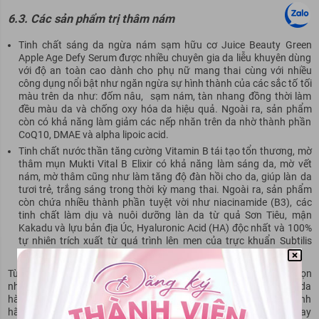
6.3. Các sản phẩm trị thâm nám
Tinh chất sáng da ngừa nám sạm hữu cơ Juice Beauty Green
Apple Age Defy Serum được nhiều chuyên gia da liễu khuyên dùng
với độ an toàn cao dành cho phụ nữ mang thai cùng với nhiều
công dụng nổi bật như ngăn ngừa sự hình thành của các sắc tố tối
màu trên da như: đốm nâu, sạm nám, tàn nhang đồng thời làm
đều màu da và chống oxy hóa da hiệu quả. Ngoài ra, sản phẩm
còn có khả năng làm giảm các nếp nhăn trên da nhờ thành phần
CoQ10, DMAE và alpha lipoic acid.
Tinh chất nước thần tăng cường Vitamin B tái tạo tổn thương, mờ
thâm mụn Mukti Vital B Elixir có khả năng làm sáng da, mờ vết
nám, mờ thâm cũng như làm tăng độ đàn hồi cho da, giúp làn da
tươi trẻ, trắng sáng trong thời kỳ mang thai. Ngoài ra, sản phẩm
còn chứa nhiều thành phần tuyệt vời như niacinamide (B3), các
tinh chất làm dịu và nuôi dưỡng làn da từ quả Sơn Tiêu, mận
Kakadu và lựu bản địa Úc, Hyaluronic Acid (HA) độc nhất và 100%
tự nhiên trích xuất từ quá trình lên men của trực khuẩn Subtilis
chống oxy hóa hiệu quả cao.
Tùy thuộc vào nhu cầu sử dụng mà các mẹ bầu có thể lựa chọn
những sản phẩm phù hợp để bổ sung trong quá trình chăm sóc da
hàng ngày của mình. Để được tư vấn cũng như mua sản phẩm chính
hãng, chị em có thể liên hệ đến sàn thương mại điện tử Newway