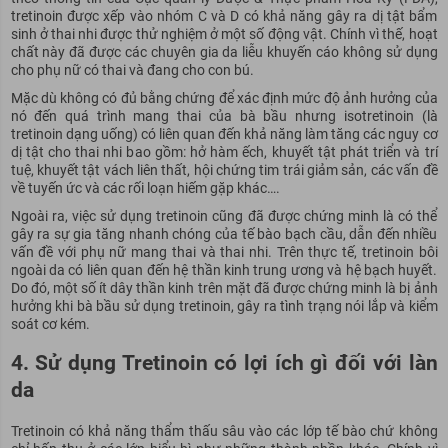
tretinoin được xếp vào nhóm C và D có khả năng gây ra dị tật bẩm
sinh ở thai nhi được thử nghiệm ở một số động vật. Chính vì thế, hoạt
chất này đã được các chuyên gia da liễu khuyến cáo không sử dụng
cho phụ nữ có thai và đang cho con bú.
Mặc dù không có đủ bằng chứng để xác định mức độ ảnh hưởng của
nó đến quá trình mang thai của bà bầu nhưng isotretinoin (là
tretinoin dạng uống) có liên quan đến khả năng làm tăng các nguy cơ
dị tật cho thai nhi bao gồm: hở hàm ếch, khuyết tật phát triển và trí
tuệ, khuyết tật vách liên thất, hội chứng tim trái giảm sản, các vấn đề
về tuyến ức và các rối loạn hiếm gặp khác….
Ngoài ra, việc sử dụng tretinoin cũng đã được chứng minh là có thể
gây ra sự gia tăng nhanh chóng của tế bào bạch cầu, dẫn đến nhiều
vấn đề với phụ nữ mang thai và thai nhi. Trên thực tế, tretinoin bôi
ngoài da có liên quan đến hệ thần kinh trung ương và hệ bạch huyết.
Do đó, một số ít dây thần kinh trên mặt đã được chứng minh là bị ảnh
hưởng khi bà bầu sử dụng tretinoin, gây ra tình trạng nói lắp và kiểm
soát cơ kém.
4. Sử dụng Tretinoin có lợi ích gì đối với làn
da
Tretinoin có khả năng thẩm thấu sâu vào các lớp tế bào chứ không