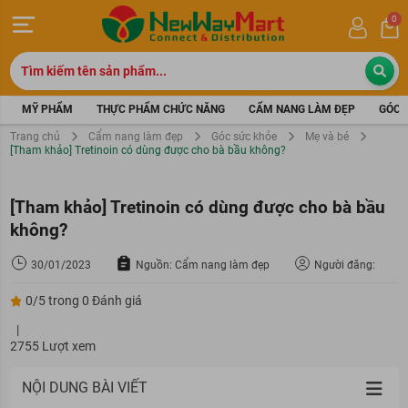
0
MỸ PHẨM
THỰC PHẨM CHỨC NĂNG
CẨM NANG LÀM ĐẸP
GÓC 
Trang chủ
Cẩm nang làm đẹp
Góc sức khỏe
Mẹ và bé
[Tham khảo] Tretinoin có dùng được cho bà bầu không?
[Tham khảo] Tretinoin có dùng được cho bà bầu
không?
30/01/2023
Nguồn: Cẩm nang làm đẹp
Người đăng:
0/5 trong 0 Đánh giá
|
2755 Lượt xem
NỘI DUNG BÀI VIẾT