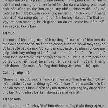
chỉ hấp thụ ở các lớp biểu bì như những thành phần khác. Chính vì
thế, tretinoin mang lại rất nhiều lợi ích cho da mà không phải hoạt
chất nào cũng có thể làm được. Tuy nhiên, chính vì điều này mà
tretinoin lại được khuyến cáo không nên sử dụng cho phụ nữ mang
thai vì có khả năng gây ra một số ảnh hưởng tiêu cực đến thai nhi.
Vậy tretinoin mang lại lợi ích gì cho làn da với cơ thể khi thẩm thấu
sâu vào các lớp tế bào.
Trị mụn
Tretinoin có khả năng kích thích sự thay đổi của các tế bào trên da,
theo đó các tế bào da chết nhanh chóng được loại bỏ và thay thế vào
đó là các tế bào da mới. Với sự luân chuyển tế bào nhanh chóng này
giúp đánh bay những vi khuẩn, bã nhờn nằm ẩn sâu bên trong lỗ
chân lông, hỗ trợ điều trị các vấn đề về mụn. Hơn nữa, tretinoin còn
có tác dụng kiểm soát tuyến dầu trên da và ngăn ngừa khả năng
hình thành nhân mụn mới, đồng thời chống viêm cho da hiệu quả.
Cải thiện nếp nhăn
Những nghiên cứu về khả năng cải thiện nếp nhăn trên da cho thấy,
thành phần này có tác động ngắn và dài hạn đối với các dấu hiệu lão
hóa da trên da. Chính vì điều này mà tretinoin thường hay được dùng
phổ biến trong nhiều loại kem dưỡng da mặt và mắt.
Trị sẹo mụn
Tương tự như luân chuyển tế bào nhanh chóng ở tác dụng trị mụn,