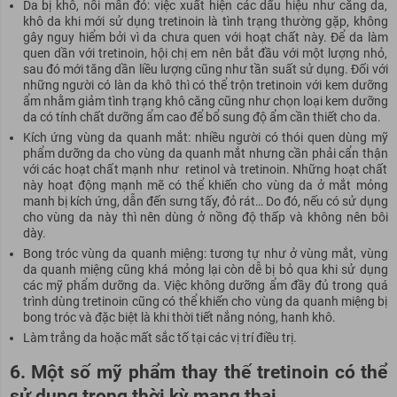
Da bị khô, nổi mẩn đỏ: việc xuất hiện các dấu hiệu như căng da,
khô da khi mới sử dụng tretinoin là tình trạng thường gặp, không
gây nguy hiểm bởi vì da chưa quen với hoạt chất này. Để da làm
quen dần với tretinoin, hội chị em nên bắt đầu với một lượng nhỏ,
sau đó mới tăng dần liều lượng cũng như tần suất sử dụng. Đối với
những người có làn da khô thì có thể trộn tretinoin với kem dưỡng
ẩm nhằm giảm tình trạng khô căng cũng như chọn loại kem dưỡng
da có tính chất dưỡng ẩm cao để bổ sung độ ẩm cần thiết cho da.
Kích ứng vùng da quanh mắt: nhiều người có thói quen dùng mỹ
phẩm dưỡng da cho vùng da quanh mắt nhưng cần phải cẩn thận
với các hoạt chất mạnh như retinol và tretinoin. Những hoạt chất
này hoạt động mạnh mẽ có thể khiến cho vùng da ở mắt mỏng
manh bị kích ứng, dẫn đến sưng tấy, đỏ rát… Do đó, nếu có sử dụng
cho vùng da này thì nên dùng ở nồng độ thấp và không nên bôi
dày.
Bong tróc vùng da quanh miệng: tương tự như ở vùng mắt, vùng
da quanh miệng cũng khá mỏng lại còn dễ bị bỏ qua khi sử dụng
các mỹ phẩm dưỡng da. Việc không dưỡng ẩm đầy đủ trong quá
trình dùng tretinoin cũng có thể khiến cho vùng da quanh miệng bị
bong tróc và đặc biệt là khi thời tiết nắng nóng, hanh khô.
Làm trắng da hoặc mất sắc tố tại các vị trí điều trị.
6. Một số mỹ phẩm thay thế tretinoin có thể
sử dụng trong thời kỳ mang thai