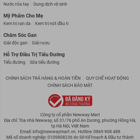
Vệ Sinh Cá Nhân
Nước rửa tay
Dung dịch vệ sinh
Mỹ Phẩm Cho Mẹ
Kem trị rạn da
Kem trị nứt đầu ti
Chăm Sóc Gan
Giải độc gan
Giải rượu
Hỗ Trợ Điều Trị Tiểu Đường
Tiểu đường
Sữa tiểu đường
CHÍNH SÁCH TRẢ HÀNG & HOÀN TIỀN
QUY CHẾ HOẠT ĐỘNG
CHÍNH SÁCH BẢO MẬT
Công ty cổ phần Newway Mart
Địa chỉ: Tòa nhà Newway, số 31/76 phố An Dương, phường Hồng Hà,
tp Hà Nội, Việt Nam
Email: info@newwaymart.vn. Hotline: 0869 908 488