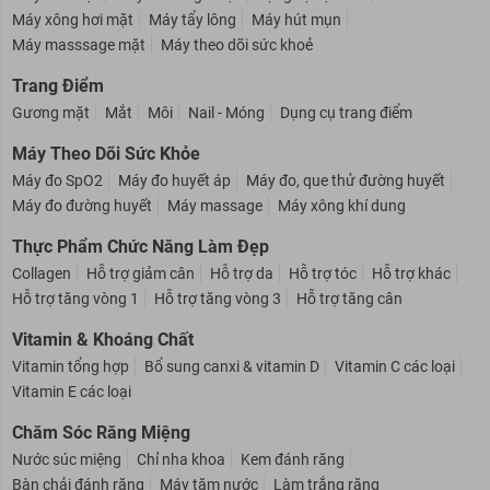
Máy rửa mặt
Máy massage mặt
Dụng cụ cạo râu
Máy xông hơi mặt
Máy tẩy lông
Máy hút mụn
Máy masssage mặt
Máy theo dõi sức khoẻ
Trang Điểm
Gương mặt
Mắt
Môi
Nail - Móng
Dụng cụ trang điểm
Máy Theo Dõi Sức Khỏe
Máy đo SpO2
Máy đo huyết áp
Máy đo, que thử đường huyết
Máy đo đường huyết
Máy massage
Máy xông khí dung
Thực Phẩm Chức Năng Làm Đẹp
Collagen
Hỗ trợ giảm cân
Hỗ trợ da
Hỗ trợ tóc
Hỗ trợ khác
Hỗ trợ tăng vòng 1
Hỗ trợ tăng vòng 3
Hỗ trợ tăng cân
Vitamin & Khoáng Chất
Vitamin tổng hợp
Bổ sung canxi & vitamin D
Vitamin C các loại
Vitamin E các loại
Chăm Sóc Răng Miệng
Nước súc miệng
Chỉ nha khoa
Kem đánh răng