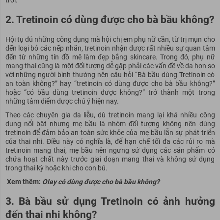
trời.
2. Tretinoin có dùng được cho bà bầu không?
Hội tụ đủ những công dụng mà hội chị em phụ nữ cần, từ trị mụn cho
đến loại bỏ các nếp nhăn, tretinoin nhận được rất nhiều sự quan tâm
đến từ những tín đồ mê làm đẹp bằng skincare. Trong đó, phụ nữ
mang thai cũng là một đối tượng dễ gặp phải các vấn đề về da hơn so
với những người bình thường nên câu hỏi “Bà bầu dùng Tretinoin có
an toàn không?” hay “tretinoin có dùng được cho bà bầu không?”
hoặc “có bầu dùng tretinoin được không?” trở thành một trong
những tâm điểm được chú ý hiện nay.
Theo các chuyên gia da liễu, dù tretinoin mang lại khá nhiều công
dụng nổi bật nhưng mẹ bầu là nhóm đối tượng không nên dùng
tretinoin để đảm bảo an toàn sức khỏe của mẹ bầu lẫn sự phát triển
của thai nhi. Điều này có nghĩa là, để hạn chế tối đa các rủi ro mà
tretinoin mang thai, mẹ bầu nên ngưng sử dụng các sản phẩm có
chứa hoạt chất này trước giai đoạn mang thai và không sử dụng
trong thai kỳ hoặc khi cho con bú.
Xem thêm:
Olay có dùng được cho bà bầu không?
3. Bà bầu sử dụng Tretinoin có ảnh hưởng
đến thai nhi không?