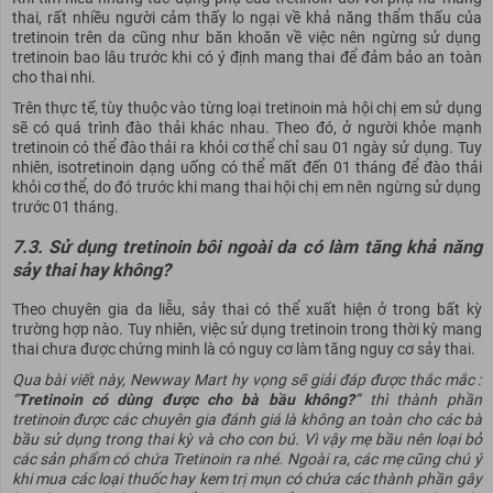
thai, rất nhiều người cảm thấy lo ngại về khả năng thẩm thấu của
tretinoin trên da cũng như băn khoăn về việc nên ngừng sử dụng
tretinoin bao lâu trước khi có ý định mang thai để đảm bảo an toàn
cho thai nhi.
Trên thực tế, tùy thuộc vào từng loại tretinoin mà hội chị em sử dụng
sẽ có quá trình đào thải khác nhau. Theo đó, ở người khỏe mạnh
tretinoin có thể đào thải ra khỏi cơ thể chỉ sau 01 ngày sử dụng. Tuy
nhiên, isotretinoin dạng uống có thể mất đến 01 tháng để đào thải
khỏi cơ thể, do đó trước khi mang thai hội chị em nên ngừng sử dụng
trước 01 tháng.
7.3. Sử dụng tretinoin bôi ngoài da có làm tăng khả năng
sảy thai hay không?
Theo chuyên gia da liễu, sảy thai có thể xuất hiện ở trong bất kỳ
trường hợp nào. Tuy nhiên, việc sử dụng tretinoin trong thời kỳ mang
thai chưa được chứng minh là có nguy cơ làm tăng nguy cơ sảy thai.
Qua bài viết này, Newway Mart hy vọng sẽ giải đáp được thắc mắc :
“
Tretinoin có dùng được cho bà bầu không?
” thì thành phần
tretinoin được các chuyên gia đánh giá là không an toàn cho các bà
bầu sử dụng trong thai kỳ và cho con bú. Vì vậy mẹ bầu nên loại bỏ
các sản phẩm có chứa Tretinoin ra nhé. Ngoài ra, các mẹ cũng chú ý
khi mua các loại thuốc hay kem trị mụn có chứa các thành phần gây