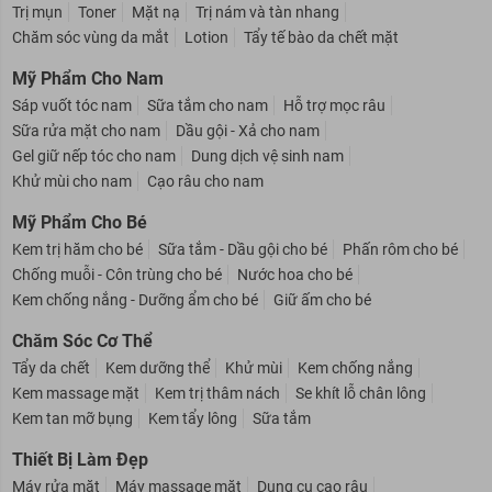
Sữa rửa mặt
Tẩy trang
Kem dưỡng da
Serum
Xịt khoáng
Trị mụn
Toner
Mặt nạ
Trị nám và tàn nhang
Chăm sóc vùng da mắt
Lotion
Tẩy tế bào da chết mặt
Mỹ Phẩm Cho Nam
Sáp vuốt tóc nam
Sữa tắm cho nam
Hỗ trợ mọc râu
Sữa rửa mặt cho nam
Dầu gội - Xả cho nam
Gel giữ nếp tóc cho nam
Dung dịch vệ sinh nam
Khử mùi cho nam
Cạo râu cho nam
Mỹ Phẩm Cho Bé
Kem trị hăm cho bé
Sữa tắm - Dầu gội cho bé
Phấn rôm cho bé
Chống muỗi - Côn trùng cho bé
Nước hoa cho bé
Kem chống nắng - Dưỡng ẩm cho bé
Giữ ấm cho bé
Chăm Sóc Cơ Thể
Tẩy da chết
Kem dưỡng thể
Khử mùi
Kem chống nắng
Kem massage mặt
Kem trị thâm nách
Se khít lỗ chân lông
Kem tan mỡ bụng
Kem tẩy lông
Sữa tắm
Thiết Bị Làm Đẹp