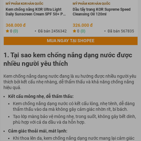
MỸ PHẨM KOR HÀN QUỐC
MỸ PHẨM KOR HÀN QUỐC
Kem chống nắng KOR Ultra Light
Dầu tẩy trang KOR Supreme Speed
Daily Sunscreen Cream SPF 50+ PA
Cleansing Oil 120ml
++++
368.000 đ
326.000 đ
0
(0)
Đã bán 2456342
0
(0)
Đã bán 567835
MUA NGAY TẠI SHOPEE
1. Tại sao kem chống nắng dạng nước được
nhiều người yêu thích
Kem chống nắng dạng nước đang là xu hướng được nhiều người yêu
thích bởi kết cấu nhẹ nhàng, dễ thẩm thấu và khả năng chống nắng
hiệu quả.
Kết cấu mỏng nhẹ, dễ thẩm thấu:
Kem chống nắng dạng nước có kết cấu lỏng, nhẹ tênh, dễ dàng
thẩm thấu vào da mà không gây cảm giác nhờn rít, bí bách.
Tạo lớp màng bảo vệ mỏng nhẹ, trong suốt, không gây bết dính,
phù hợp với cả da dầu và da hỗn hợp.
Cảm giác thoải mái, mát lạnh:
Khi thoa lên da, kem chống nắng dạng nước mang lại cảm giác