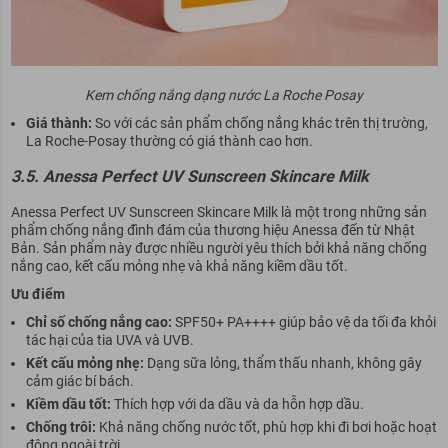
Kem chống nắng dạng nước La Roche Posay
Giá thành:
So với các sản phẩm chống nắng khác trên thị trường,
La Roche-Posay thường có giá thành cao hơn.
3.5.
Anessa Perfect UV Sunscreen Skincare Milk
Anessa Perfect UV Sunscreen Skincare Milk là một trong những sản
phẩm chống nắng đình đám của thương hiệu Anessa đến từ Nhật
Bản. Sản phẩm này được nhiều người yêu thích bởi khả năng chống
nắng cao, kết cấu mỏng nhẹ và khả năng kiềm dầu tốt.
Ưu điểm
Chỉ số chống nắng cao:
SPF50+ PA++++ giúp bảo vệ da tối đa khỏi
tác hại của tia UVA và UVB.
Kết cấu mỏng nhẹ:
Dạng sữa lỏng, thẩm thấu nhanh, không gây
cảm giác bí bách.
Kiềm dầu tốt:
Thích hợp với da dầu và da hỗn hợp dầu.
Chống trôi:
Khả năng chống nước tốt, phù hợp khi đi bơi hoặc hoạt
động ngoài trời.