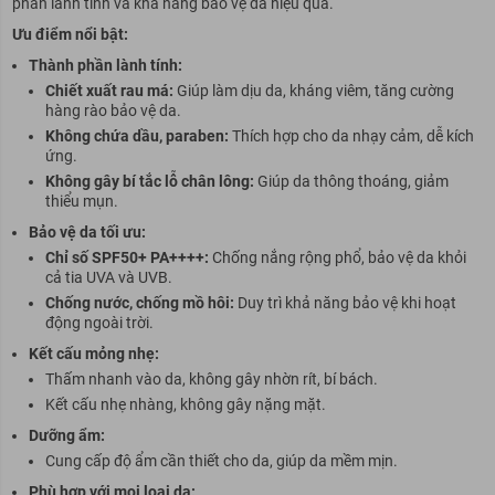
phần lành tính và khả năng bảo vệ da hiệu quả.
Ưu điểm nổi bật:
Thành phần lành tính:
Chiết xuất rau má:
Giúp làm dịu da, kháng viêm, tăng cường
hàng rào bảo vệ da.
Không chứa dầu, paraben:
Thích hợp cho da nhạy cảm, dễ kích
ứng.
Không gây bí tắc lỗ chân lông:
Giúp da thông thoáng, giảm
thiểu mụn.
Bảo vệ da tối ưu:
Chỉ số SPF50+ PA++++:
Chống nắng rộng phổ, bảo vệ da khỏi
cả tia UVA và UVB.
Chống nước, chống mồ hôi:
Duy trì khả năng bảo vệ khi hoạt
động ngoài trời.
Kết cấu mỏng nhẹ:
Thấm nhanh vào da, không gây nhờn rít, bí bách.
Kết cấu nhẹ nhàng, không gây nặng mặt.
Dưỡng ẩm:
Cung cấp độ ẩm cần thiết cho da, giúp da mềm mịn.
Phù hợp với mọi loại da: