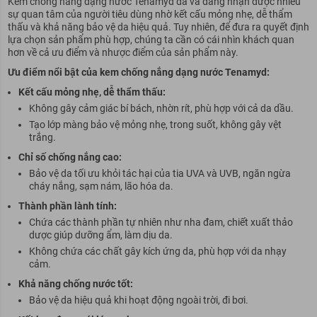
Kem chống nắng dạng nước Tenamyd đã và đang nhận được nhiều
sự quan tâm của người tiêu dùng nhờ kết cấu mỏng nhẹ, dễ thẩm
thấu và khả năng bảo vệ da hiệu quả. Tuy nhiên, để đưa ra quyết định
lựa chọn sản phẩm phù hợp, chúng ta cần có cái nhìn khách quan
hơn về cả ưu điểm và nhược điểm của sản phẩm này.
Ưu điểm nổi bật của kem chống nắng dạng nước Tenamyd:
Kết cấu mỏng nhẹ, dễ thẩm thấu:
Không gây cảm giác bí bách, nhờn rít, phù hợp với cả da dầu.
Tạo lớp màng bảo vệ mỏng nhẹ, trong suốt, không gây vệt
trắng.
Chỉ số chống nắng cao:
Bảo vệ da tối ưu khỏi tác hại của tia UVA và UVB, ngăn ngừa
cháy nắng, sạm nám, lão hóa da.
Thành phần lành tính:
Chứa các thành phần tự nhiên như nha đam, chiết xuất thảo
dược giúp dưỡng ẩm, làm dịu da.
Không chứa các chất gây kích ứng da, phù hợp với da nhạy
cảm.
Khả năng chống nước tốt:
Bảo vệ da hiệu quả khi hoạt động ngoài trời, đi bơi.