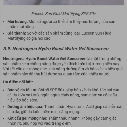
Eucerin Sun Fluid Mattifying SPF 50+
Mùi hương:
Một số người có thể cảm thấy mùi hương của sản
phẩm hơi nồng.
Giá thành:
So với các sản phẩm cùng loại, Eucerin Sun Fluid
Mattifying có giá hơi cao.
3.9. Neutrogena Hydro Boost Water Gel Sunscreen
Neutrogena Hydro Boost Water Gel Sunscreen
là một trong những
sản phẩm kem chống nắng được yêu thích trên thị trường hiện nay.
Với kết cấu gel mỏng nhẹ, khả năng dưỡng ẩm và bảo vệ da hiệu quả,
sản phẩm này đã thu hút được sự quan tâm của nhiều người.
Ưu điểm nổi bật:
Bảo vệ da tối ưu:
Chỉ số SPF 50+ giúp bảo vệ da khỏi tác hại của
cả tia UVA và UVB, ngăn ngừa cháy nắng, sạm nám và các dấu
hiệu lão hóa sớm.
Dưỡng ẩm hiệu quả:
Thành phần Hyaluronic Acid giúp cấp ẩm sâu
cho da, giữ da luôn mềm mịn, căng mọng.
Kết cấu gel mỏng nhẹ:
Thẩm thấu nhanh, không gây cảm giác
nhờn rít, phù hợp với việc trang điểm.