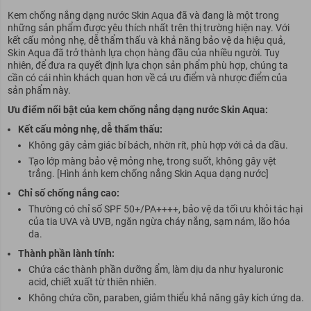
Kem chống nắng dạng nước Skin Aqua đã và đang là một trong
những sản phẩm được yêu thích nhất trên thị trường hiện nay. Với
kết cấu mỏng nhẹ, dễ thẩm thấu và khả năng bảo vệ da hiệu quả,
Skin Aqua đã trở thành lựa chọn hàng đầu của nhiều người. Tuy
nhiên, để đưa ra quyết định lựa chọn sản phẩm phù hợp, chúng ta
cần có cái nhìn khách quan hơn về cả ưu điểm và nhược điểm của
sản phẩm này.
Ưu điểm nổi bật của kem chống nắng dạng nước Skin Aqua:
Kết cấu mỏng nhẹ, dễ thẩm thấu:
Không gây cảm giác bí bách, nhờn rít, phù hợp với cả da dầu.
Tạo lớp màng bảo vệ mỏng nhẹ, trong suốt, không gây vệt
trắng. [Hình ảnh kem chống nắng Skin Aqua dạng nước]
Chỉ số chống nắng cao:
Thường có chỉ số SPF 50+/PA++++, bảo vệ da tối ưu khỏi tác hại
của tia UVA và UVB, ngăn ngừa cháy nắng, sạm nám, lão hóa
da.
Thành phần lành tính:
Chứa các thành phần dưỡng ẩm, làm dịu da như hyaluronic
acid, chiết xuất từ thiên nhiên.
Không chứa cồn, paraben, giảm thiểu khả năng gây kích ứng da.