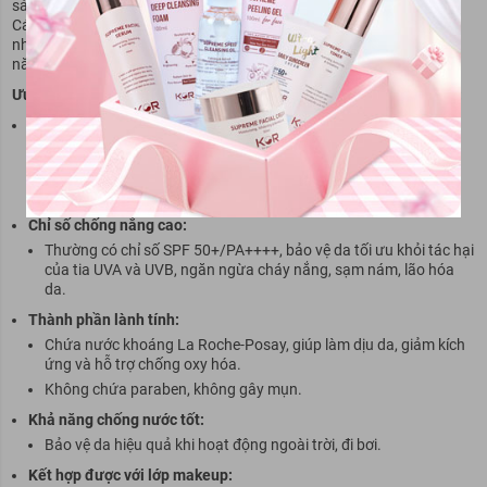
sản phẩm chăm sóc da dịu nhẹ, đặc biệt là dòng kem chống nắng.
Các sản phẩm chống nắng dạng nước của La Roche-Posay được
nhiều người tin dùng nhờ kết cấu mỏng nhẹ, dễ thẩm thấu và khả
năng bảo vệ da hiệu quả.
Ưu điểm nổi bật của kem chống nắng dạng nước La Roche-Posay:
Kết cấu mỏng nhẹ, dễ thẩm thấu:
Không gây cảm giác bí bách, nhờn rít, phù hợp với cả da dầu.
Tạo lớp màng bảo vệ mỏng nhẹ, trong suốt, không gây vệt
trắng.
Chỉ số chống nắng cao:
Thường có chỉ số SPF 50+/PA++++, bảo vệ da tối ưu khỏi tác hại
của tia UVA và UVB, ngăn ngừa cháy nắng, sạm nám, lão hóa
da.
Thành phần lành tính:
Chứa nước khoáng La Roche-Posay, giúp làm dịu da, giảm kích
ứng và hỗ trợ chống oxy hóa.
Không chứa paraben, không gây mụn.
Khả năng chống nước tốt:
Bảo vệ da hiệu quả khi hoạt động ngoài trời, đi bơi.
Kết hợp được với lớp makeup: