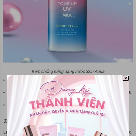
Kem chống nắng dạng nước Skin Aqua
Có thể gây bóng nhờn:
Một số dòng sản phẩm Skin Aqua có thể
gây bóng nhờn nhẹ, đặc biệt khi thoa quá nhiều.
Khả năng kiềm dầu chưa thực sự nổi bật:
Với làn da dầu rất nhiều,
bạn có thể cần thêm phấn phủ để kiểm soát dầu.
Mùi hương:
Một số người có thể cảm thấy mùi hương của sản
phẩm không dễ chịu.
3.4. Kem chống nắng dạng nước La Roche Posay
La Roche-Posay
là một thương hiệu dược mỹ phẩm nổi tiếng với các