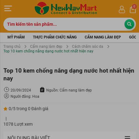
0
MỸ PHẨM
THỰC PHẨM CHỨC NĂNG
CẨM NANG LÀM ĐẸP
GÓC 
Trang chủ
Cẩm nang làm đẹp
Cách chăm sóc da
Top 10 kem chống nắng dạng nước hot nhất hiện nay
Top 10 kem chống nắng dạng nước hot nhất hiện
nay
20/09/2024
Nguồn: Cẩm nang làm đẹp
Người đăng: Hoa
0/5 trong 0 Đánh giá
|
1078 Lượt xem
NỘI DUNG BÀI VIẾT