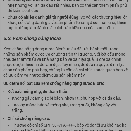
Khả năng kiềm dầu chưa thực sự nổi bật:
Mặc dù có kết cấu mỏng
nhẹ nhưng với làn da dầu rất nhiều, bạn có thể cần thêm phấn phủ
để kiểm soát dầu.
Chưa có nhiều đánh giá từ người dùng:
So với các thương hiệu lớn
khác, số lượng đánh giá về sản phẩm Tenamyd còn hạn chế, khiến
người dùng khó đánh giá chính xác hiệu quả của sản phẩm.
3.2. Kem chống nắng Biore
Kem chống nắng dạng nước Bioré từ lâu đã trở thành một trong
những sản phẩm được ưa chuộng trên thị trường. Với kết cấu mỏng
nhẹ, dễ thẩm thấu và khả năng bảo vệ da hiệu quả, Bioré đã chinh
phục được nhiều tín đồ làm đẹp. Tuy nhiên, để đưa ra quyết định lựa
chọn sản phẩm phù hợp, chúng ta cần có cái nhìn khách quan hơn về
cả ưu điểm và nhược điểm của sản phẩm này.
Ưu điểm nổi bật của kem chống nắng dạng nước Bioré:
Kết cấu mỏng nhẹ, dễ thẩm thấu:
Không gây cảm giác bí bách, nhờn rít, phù hợp với cả da dầu.
Tạo lớp màng bảo vệ mỏng nhẹ, trong suốt, không gây vệt
trắng.
Chỉ số chống nắng cao:
Thường có chỉ số SPF 50+/PA++++, bảo vệ da tối ưu khỏi tác hại
của tia UVA và UVB, ngăn ngừa cháy nắng, sạm nám, lão hóa