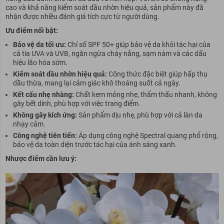
cao và khả năng kiểm soát dầu nhờn hiệu quả, sản phẩm này đã
nhận được nhiều đánh giá tích cực từ người dùng.
Ưu điểm nổi bật:
Bảo vệ da tối ưu:
Chỉ số SPF 50+ giúp bảo vệ da khỏi tác hại của
cả tia UVA và UVB, ngăn ngừa cháy nắng, sạm nám và các dấu
hiệu lão hóa sớm.
Kiểm soát dầu nhờn hiệu quả:
Công thức đặc biệt giúp hấp thụ
dầu thừa, mang lại cảm giác khô thoáng suốt cả ngày.
Kết cấu nhẹ nhàng:
Chất kem mỏng nhẹ, thẩm thấu nhanh, không
gây bết dính, phù hợp với việc trang điểm.
Không gây kích ứng:
Sản phẩm dịu nhẹ, phù hợp với cả làn da
nhạy cảm.
Công nghệ tiên tiến:
Áp dụng công nghệ Spectral quang phổ rộng,
bảo vệ da toàn diện trước tác hại của ánh sáng xanh.
Nhược điểm cần lưu ý: