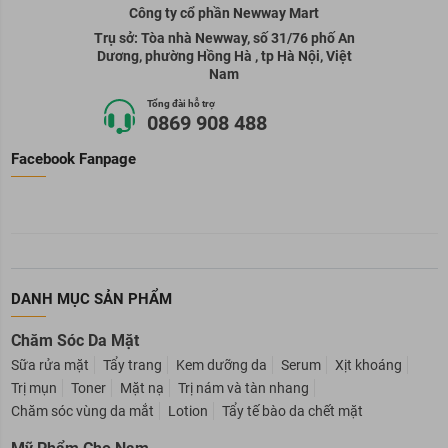
Công ty cổ phần Newway Mart
Trụ sở: Tòa nhà Newway, số 31/76 phố An
Dương, phường Hồng Hà , tp Hà Nội, Việt
Nam
Tổng đài hỗ trợ
0869 908 488
Facebook Fanpage
DANH MỤC SẢN PHẨM
Chăm Sóc Da Mặt
Sữa rửa mặt
Tẩy trang
Kem dưỡng da
Serum
Xịt khoáng
Trị mụn
Toner
Mặt nạ
Trị nám và tàn nhang
Chăm sóc vùng da mắt
Lotion
Tẩy tế bào da chết mặt