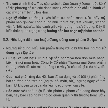
Tra cứu chính thức:
Truy cập website Cục Quản lý Dược hoặc Sở Y
tế địa phương để tra cứu danh sách
Sofpaifa đình chỉ lưu hành
và
các mỹ phẩm bị thu hồi khác.
Đọc kỹ nhãn:
Thường xuyên kiểm tra nhãn mác. Nếu thấy mỹ
phẩm nào ghi các công dụng như “chữa trị”, “sát khuẩn”, “kháng
viêm”, “hết ngứa”... hãy cảnh giác và ngưng mua/sử dụng. Đây là
kiến thức quan trọng trong
hướng dẫn lựa chọn mỹ phẩm an toàn
.
3.2. Nếu bạn đã mua hoặc đang dùng sản phẩm Sofpaifa
Ngừng sử dụng:
Nếu sản phẩm trùng với lô bị thu hồi,
ngừng sử
dụng ngay lập tức
.
Giữ lại và liên hệ:
Giữ lại tuýp sản phẩm và hóa đơn mua hàng.
Liên hệ nơi mua hoặc Công ty Cổ phần Thương mại Dược phẩm
Quang Minh để xác minh thông tin và yêu cầu xử lý (tiêu hủy, đổi
trả).
Quan sát phản ứng da:
Nếu bạn đã sử dụng và có bất kỳ phản ứng
bất thường nào trên da (ngứa, nổi mẩn, rát), ngưng ngay và tìm
kiếm lời khuyên từ bác sĩ da liễu hoặc chuyên gia y tế.
Báo cáo:
Nếu phát hiện lô sản phẩm vi phạm vẫn đang được bày
bán, hãy báo cáo ngay cho cơ quan quản lý thị trường hoặc Sở Y
tế.