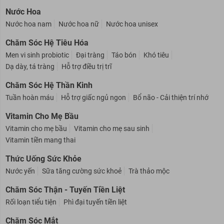
Bộ sản phẩm chăm sóc da
Bộ sản phẩm chăm sóc tóc
Nước Hoa
Nước hoa nam
Nước hoa nữ
Nước hoa unisex
Chăm Sóc Hệ Tiêu Hóa
Men vi sinh probiotic
Đại tràng
Táo bón
Khó tiêu
Dạ dày, tá tràng
Hỗ trợ điều trị trĩ
Chăm Sóc Hệ Thần Kinh
Tuần hoàn máu
Hỗ trợ giấc ngủ ngon
Bổ não - Cải thiện trí nhớ
Vitamin Cho Mẹ Bầu
Vitamin cho mẹ bầu
Vitamin cho mẹ sau sinh
Vitamin tiền mang thai
Thức Uống Sức Khỏe
Nước yến
Sữa tăng cường sức khoẻ
Trà thảo mộc
Chăm Sóc Thận - Tuyến Tiền Liệt
Rối loạn tiểu tiện
Phì đại tuyến tiền liệt