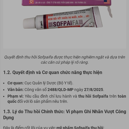
Quyết định thu hồi Sofpaifa được thực hiện nghiêm ngặt và dựa trên
các căn cứ pháp lý rõ ràng.
1.2. Quyết định và Cơ quan chức năng thực hiện
Cơ quan:
Cục Quản lý Dược (Bộ Y tế).
Văn bản:
Công văn số
2488/QLD-MP
ngày
27/8/2025
.
Phạm vi:
Yêu cầu đình chỉ lưu hành và
thu hồi Sofpaifa
trên
toàn
quốc
đối với lô sản phẩm nêu trên.
1.3. Lý do Thu hồi Chính thức: Vi phạm Ghi Nhãn Vượt Công
Dụng
Đây là điểm cốt lõi của vụ việc
mỹ phẩm Sofpaifa thu hồi
: