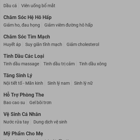
Chăm Sóc Mắt
Dầu cá
Viên uống bổ mắt
Chăm Sóc Hệ Hô Hấp
Giảm ho, đau họng
Giảm viêm đường hô hấp
Chăm Sóc Tim Mạch
Huyết áp
Suy giãn tĩnh mạch
Giảm cholesterol
Tinh Dầu Các Loại
Tinh dầu massage
Tinh dầu trị cảm
Tinh dầu xông
Tăng Sinh Lý
Nội tiết tố - Mãn kinh
Sinh lý nam
Sinh lý nữ
Hỗ Trợ Phòng The
Bao cao su
Gel bôi trơn
Vệ Sinh Cá Nhân
Nước rửa tay
Dung dịch vệ sinh