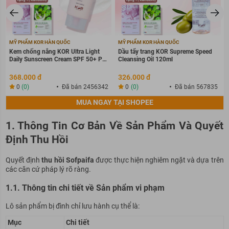
MỸ PHẨM KOR HÀN QUỐC
MỸ PHẨM KOR HÀN QUỐC
Kem chống nắng KOR Ultra Light
Dầu tẩy trang KOR Supreme Speed
Daily Sunscreen Cream SPF 50+ PA
Cleansing Oil 120ml
++++
368.000 đ
326.000 đ
0
(0)
Đã bán 2456342
0
(0)
Đã bán 567835
MUA NGAY TẠI SHOPEE
1. Thông Tin Cơ Bản Về Sản Phẩm Và Quyết
Định Thu Hồi
Quyết định
thu hồi Sofpaifa
được thực hiện nghiêm ngặt và dựa trên
các căn cứ pháp lý rõ ràng.
1.1. Thông tin chi tiết về Sản phẩm vi phạm
Lô sản phẩm bị đình chỉ lưu hành cụ thể là:
Mục
Chi tiết