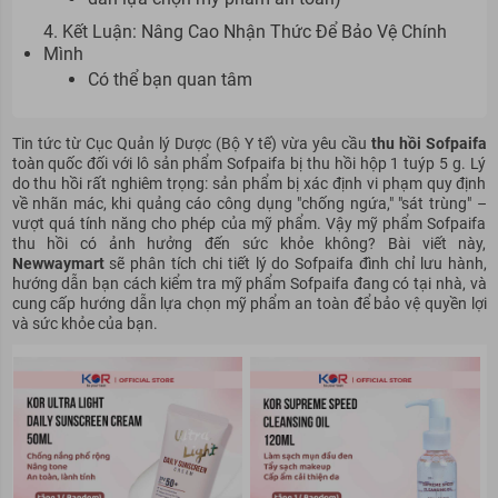
4. Kết Luận: Nâng Cao Nhận Thức Để Bảo Vệ Chính
Mình
Có thể bạn quan tâm
Tin tức từ Cục Quản lý Dược (Bộ Y tế) vừa yêu cầu
thu hồi Sofpaifa
toàn quốc đối với lô sản phẩm Sofpaifa bị thu hồi hộp 1 tuýp 5 g. Lý
do thu hồi rất nghiêm trọng: sản phẩm bị xác định vi phạm quy định
về nhãn mác, khi quảng cáo công dụng "chống ngứa," "sát trùng" –
vượt quá tính năng cho phép của mỹ phẩm. Vậy mỹ phẩm Sofpaifa
thu hồi có ảnh hưởng đến sức khỏe không? Bài viết này,
Newwaymart
sẽ phân tích chi tiết lý do Sofpaifa đình chỉ lưu hành,
hướng dẫn bạn cách kiểm tra mỹ phẩm Sofpaifa đang có tại nhà, và
cung cấp hướng dẫn lựa chọn mỹ phẩm an toàn để bảo vệ quyền lợi
và sức khỏe của bạn.