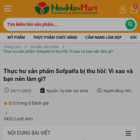
0
MỸ PHẨM
THỰC PHẨM CHỨC NĂNG
CẨM NANG LÀM ĐẸP
GÓC 
Trang chủ
Sự kiện sức khỏe
Thực hư sản phẩm Sofpaifa bị thu hồi: Vì sao và bạn nên làm gì?
Thực hư sản phẩm Sofpaifa bị thu hồi: Vì sao và
bạn nên làm gì?
24/11/2025
Nguồn: Sự kiện sức khỏe
Người đăng: Nhi
0/5 trong 0 Đánh giá
|
3432 Lượt xem
NỘI DUNG BÀI VIẾT