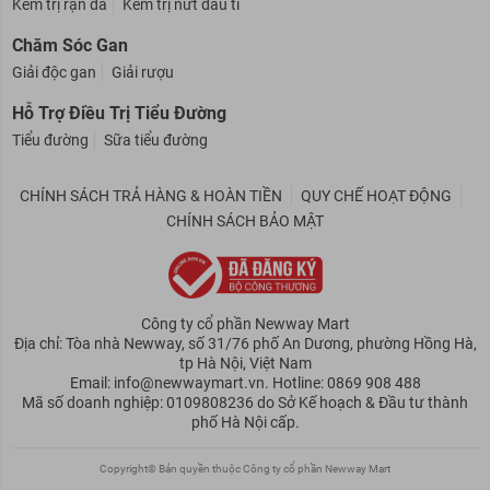
Mỹ Phẩm Cho Mẹ
Kem trị rạn da
Kem trị nứt đầu ti
Chăm Sóc Gan
Giải độc gan
Giải rượu
Hỗ Trợ Điều Trị Tiểu Đường
Tiểu đường
Sữa tiểu đường
CHÍNH SÁCH TRẢ HÀNG & HOÀN TIỀN
QUY CHẾ HOẠT ĐỘNG
CHÍNH SÁCH BẢO MẬT
Công ty cổ phần Newway Mart
Địa chỉ: Tòa nhà Newway, số 31/76 phố An Dương, phường Hồng Hà,
tp Hà Nội, Việt Nam
Email: info@newwaymart.vn. Hotline: 0869 908 488
Mã số doanh nghiệp: 0109808236 do Sở Kế hoạch & Đầu tư thành
phố Hà Nội cấp.