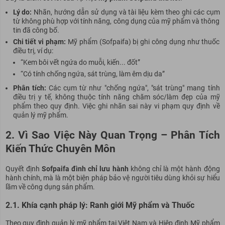
Lý do:
Nhãn, hướng dẫn sử dụng và tài liệu kèm theo ghi các cụm
từ không phù hợp với tính năng, công dụng của mỹ phẩm và thông
tin đã công bố.
Chi tiết vi phạm:
Mỹ phẩm (Sofpaifa) bị ghi công dụng như thuốc
điều trị, ví dụ:
“Kem bôi vết ngứa do muỗi, kiến... đốt”
“Có tính chống ngứa, sát trùng, làm êm dịu da”
Phân tích:
Các cụm từ như "chống ngứa", "sát trùng" mang tính
điều trị y tế, không thuộc tính năng chăm sóc/làm đẹp của mỹ
phẩm theo quy định. Việc ghi nhãn sai này vi phạm quy định về
quản lý mỹ phẩm.
2. Vì Sao Việc Này Quan Trọng – Phân Tích
Kiến Thức Chuyên Môn
Quyết định
Sofpaifa đình chỉ lưu hành
không chỉ là một hành động
hành chính, mà là một biện pháp bảo vệ người tiêu dùng khỏi sự hiểu
lầm về công dụng sản phẩm.
2.1. Khía cạnh pháp lý: Ranh giới Mỹ phẩm và Thuốc
Theo quy định quản lý mỹ phẩm tại Việt Nam và Hiệp định Mỹ phẩm