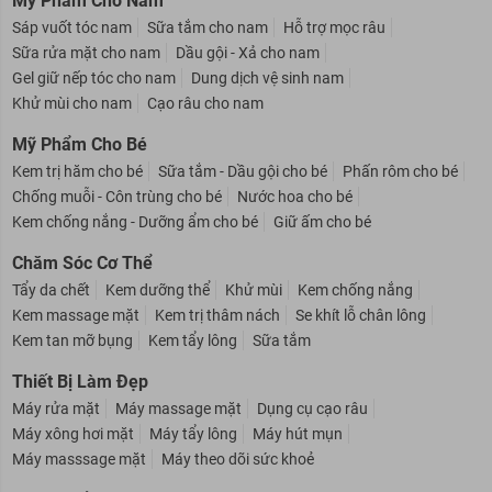
Mỹ Phẩm Cho Nam
Sáp vuốt tóc nam
Sữa tắm cho nam
Hỗ trợ mọc râu
Sữa rửa mặt cho nam
Dầu gội - Xả cho nam
Gel giữ nếp tóc cho nam
Dung dịch vệ sinh nam
Khử mùi cho nam
Cạo râu cho nam
Mỹ Phẩm Cho Bé
Kem trị hăm cho bé
Sữa tắm - Dầu gội cho bé
Phấn rôm cho bé
Chống muỗi - Côn trùng cho bé
Nước hoa cho bé
Kem chống nắng - Dưỡng ẩm cho bé
Giữ ấm cho bé
Chăm Sóc Cơ Thể
Tẩy da chết
Kem dưỡng thể
Khử mùi
Kem chống nắng
Kem massage mặt
Kem trị thâm nách
Se khít lỗ chân lông
Kem tan mỡ bụng
Kem tẩy lông
Sữa tắm
Thiết Bị Làm Đẹp
Máy rửa mặt
Máy massage mặt
Dụng cụ cạo râu
Máy xông hơi mặt
Máy tẩy lông
Máy hút mụn
Máy masssage mặt
Máy theo dõi sức khoẻ