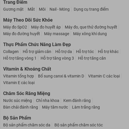
Trang Điểm
Gương mặt
Mắt
Môi
Nail - Móng
Dụng cụ trang điểm
Máy Theo Dõi Sức Khỏe
Máy đo SpO2
Máy đo huyết áp
Máy đo, que thử đường huyết
Máy đo đường huyết
Máy massage
Máy xông khí dung
Thực Phẩm Chức Năng Làm Đẹp
Collagen
Hỗ trợ giảm cân
Hỗ trợ da
Hỗ trợ tóc
Hỗ trợ khác
Hỗ trợ tăng vòng 1
Hỗ trợ tăng vòng 3
Hỗ trợ tăng cân
Vitamin & Khoáng Chất
Vitamin tổng hợp
Bổ sung canxi & vitamin D
Vitamin C các loại
Vitamin E các loại
Chăm Sóc Răng Miệng
Nước súc miệng
Chỉ nha khoa
Kem đánh răng
Bàn chải đánh răng
Máy tăm nước
Làm trắng răng
Bộ Sản Phẩm