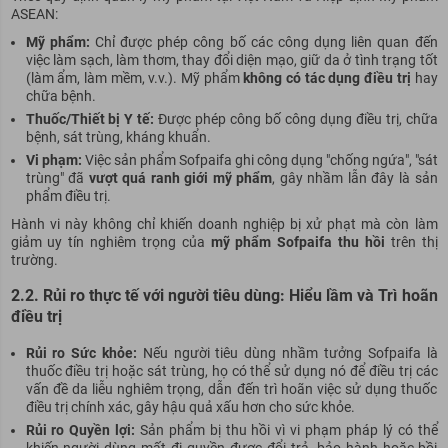
ASEAN:
Mỹ phẩm:
Chỉ được phép công bố các công dụng liên quan đến
việc làm sạch, làm thơm, thay đổi diện mạo, giữ da ở tình trạng tốt
(làm ẩm, làm mềm, v.v.). Mỹ phẩm
không có tác dụng điều trị
hay
chữa bệnh.
Thuốc/Thiết bị Y tế:
Được phép công bố công dụng điều trị, chữa
bệnh, sát trùng, kháng khuẩn.
Vi phạm:
Việc sản phẩm Sofpaifa ghi công dụng "chống ngứa", "sát
trùng" đã
vượt quá ranh giới mỹ phẩm
, gây nhầm lẫn đây là sản
phẩm điều trị.
Hành vi này không chỉ khiến doanh nghiệp bị xử phạt mà còn làm
giảm uy tín nghiêm trọng của
mỹ phẩm Sofpaifa thu hồi
trên thị
trường.
2.2. Rủi ro thực tế với người tiêu dùng: Hiểu lầm và Trì hoãn
điều trị
Rủi ro Sức khỏe:
Nếu người tiêu dùng nhầm tưởng Sofpaifa là
thuốc điều trị hoặc sát trùng, họ có thể sử dụng nó để điều trị các
vấn đề da liễu nghiêm trọng, dẫn đến trì hoãn việc sử dụng thuốc
điều trị chính xác, gây hậu quả xấu hơn cho sức khỏe.
Rủi ro Quyền lợi:
Sản phẩm bị thu hồi vì vi phạm pháp lý có thể
khiến người dùng mất đi quyền được đổi trả, bảo hành hoặc bồi