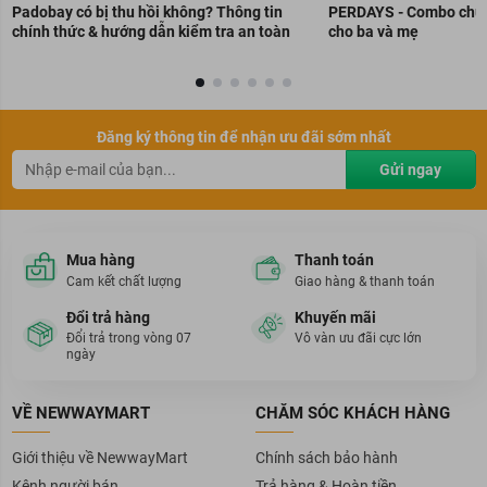
Padobay có bị thu hồi không? Thông tin
PERDAYS - Combo chuẩn
chính thức & hướng dẫn kiểm tra an toàn
cho ba và mẹ
Đăng ký thông tin để nhận ưu đãi sớm nhất
Gửi ngay
Mua hàng
Thanh toán
Cam kết chất lượng
Giao hàng & thanh toán
Đổi trả hàng
Khuyến mãi
Đổi trả trong vòng 07
Vô vàn ưu đãi cực lớn
ngày
VỀ NEWWAYMART
CHĂM SÓC KHÁCH HÀNG
Giới thiệu về NewwayMart
Chính sách bảo hành
Kênh người bán
Trả hàng & Hoàn tiền