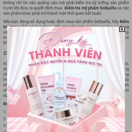
không chỉ tin vào quảng cáo mà phải kiểm tra kỹ lưỡng sản phẩm
trước khi đưa ra quyết định mua.
Kiểm tra mỹ phẩm Sofpaifa
và các
sản phẩm khác phải trở thành một thói quen bắt buộc.
Nếu bạn đang sử dụng hoặc định mua sản phẩm Sofpaifa, hãy
kiểm
tra ngay
số lô và hạn dùng. Nếu có nghi ngờ, vui lòng ngừng sử dụng
và liên hệ cơ quan chức năng. Hãy cùng nhau giám sát và xây dựng
một thị trường mỹ phẩm an toàn, minh bạch, bảo vệ quyền lợi và sức
khỏe của chính chúng ta!
Có thể bạn quan tâm
KOR giới thiệu
bộ 5 sản phẩm chăm sóc da cao cấp
đến từ Hàn Quốc,
được tạo dựng từ sự kết hợp giữa công nghệ tiên tiến và các dưỡng
chất tinh túy từ thiên nhiên. Mỗi sản phẩm trong bộ đều sở hữu bảng
thành phần an toàn, lành tính, phù hợp với mọi loại da – kể cả làn da
nhạy cảm, da đang gặp vấn đề lão hóa hoặc xuất hiện nếp nhăn. Bộ
chăm sóc da này mang đến giải pháp dưỡng da toàn diện, giúp nuôi
dưỡng làn da khỏe mạnh, mềm mịn và tràn đầy sức sống.
Bộ mỹ phẩm Kor 5 món
bao gồm:
Dầu tẩy trang KOR Supreme Speed Cleansing Oil
Sữa rửa mặt KOR Supreme Deep Cleansing Foam
Toner cấp ẩm, dưỡng trắng, ngừa lão hóa KOR Supreme Facial