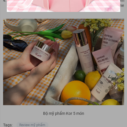
Serum cấp ẩm, dưỡng trắng, mờ nhăn KOR Supreme Facial Kem
dưỡng da, cấp ẩm, dưỡng trắng, ngừa lão hóa KOR Supreme
Facial
Bộ mỹ phẩm Kor 5 món
Tags:
Review mỹ phẩm