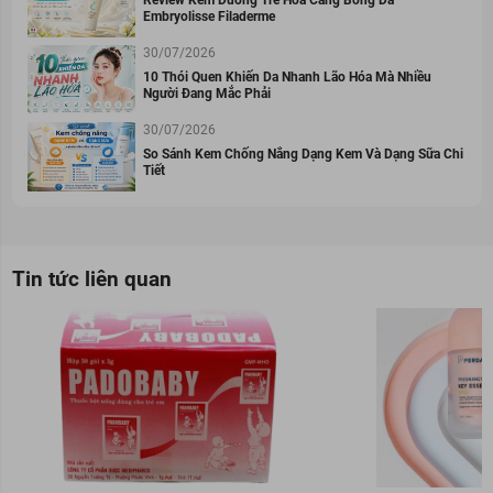
Review Kem Dưỡng Trẻ Hóa Căng Bóng Da
Embryolisse Filaderme
30/07/2026
10 Thói Quen Khiến Da Nhanh Lão Hóa Mà Nhiều
Người Đang Mắc Phải
30/07/2026
So Sánh Kem Chống Nắng Dạng Kem Và Dạng Sữa Chi
Tiết
Tin tức liên quan