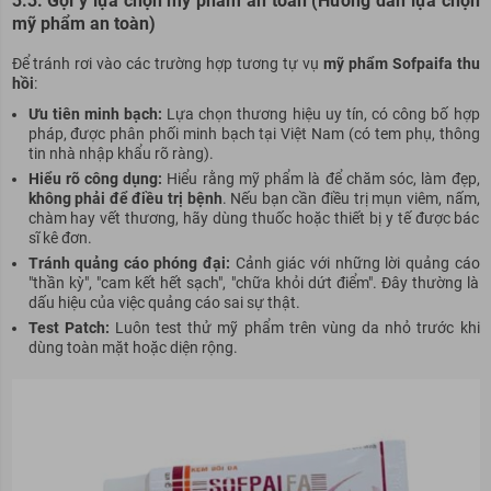
3.3. Gợi ý lựa chọn mỹ phẩm an toàn (Hướng dẫn lựa chọn
mỹ phẩm an toàn)
Để tránh rơi vào các trường hợp tương tự vụ
mỹ phẩm Sofpaifa thu
hồi
:
Ưu tiên minh bạch:
Lựa chọn thương hiệu uy tín, có công bố hợp
pháp, được phân phối minh bạch tại Việt Nam (có tem phụ, thông
tin nhà nhập khẩu rõ ràng).
Hiểu rõ công dụng:
Hiểu rằng mỹ phẩm là để chăm sóc, làm đẹp,
không phải để điều trị bệnh
. Nếu bạn cần điều trị mụn viêm, nấm,
chàm hay vết thương, hãy dùng thuốc hoặc thiết bị y tế được bác
sĩ kê đơn.
Tránh quảng cáo phóng đại:
Cảnh giác với những lời quảng cáo
"thần kỳ", "cam kết hết sạch", "chữa khỏi dứt điểm". Đây thường là
dấu hiệu của việc quảng cáo sai sự thật.
Test Patch:
Luôn test thử mỹ phẩm trên vùng da nhỏ trước khi
dùng toàn mặt hoặc diện rộng.