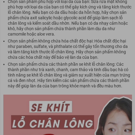
Chọn sản phẩm phù hợp với loại da của bạn: Sữa rửa mặt không
phù hợp với loại da của bạn có thể gây kích ứng và tăng kích thước
lỗ chân lông. Nếu bạn có da dầu hoặc da hỗn hợp, hãy chọn sản
phẩm chứa axit salicylic hoặc glycolic acid để giúp làm sạch lỗ
chân lông và kiểm soát dầu nhờn. Nếu bạn có da nhạy cảm hoặc
khô, hãy chọn sản phẩm chứa thành phần làm dịu da như
camomile hoặc aloe vera.
Chọn sản phẩm không chứa hóa chất độc hại: Hóa chất độc hại
như paraben, sulfate, và phthalate có thể gây tổn thương cho da
và làm tăng kích thước lỗ chân lông. Hãy chọn sản phẩm không
chứa các hóa chất này để bảo vệ làn da của bạn.
Chọn sản phẩm chứa các thành phần se khít lỗ chân lông: Các
thành phần như trà xanh, chanh, cam thảo và tinh dầu bạc hà có
tính năng se khít lỗ chân lông và giảm sự xuất hiện của mụn trứng
cá và đen nhọt. Hãy tìm kiếm các sản phẩm chứa các thành phần
này để giúp làn da của bạn trông khỏe mạnh và đều màu hơn.