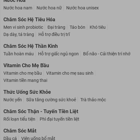
Nước Hoa
Nước hoa nam
Nước hoa nữ
Nước hoa unisex
Chăm Sóc Hệ Tiêu Hóa
Men vi sinh probiotic
Đại tràng
Táo bón
Khó tiêu
Dạ dày, tá tràng
Hỗ trợ điều trị trĩ
Chăm Sóc Hệ Thần Kinh
Tuần hoàn máu
Hỗ trợ giấc ngủ ngon
Bổ não - Cải thiện trí nhớ
Vitamin Cho Mẹ Bầu
Vitamin cho mẹ bầu
Vitamin cho mẹ sau sinh
Vitamin tiền mang thai
Thức Uống Sức Khỏe
Nước yến
Sữa tăng cường sức khoẻ
Trà thảo mộc
Chăm Sóc Thận - Tuyến Tiền Liệt
Rối loạn tiểu tiện
Phì đại tuyến tiền liệt
Chăm Sóc Mắt
Dầu cá
Viên uống bổ mắt