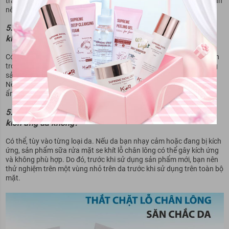
tránh vùng mắt và môi. Tiếp đó, dùng nước ấm để rửa sạch mặt. Bạn
nên sử dụng sản phẩm 1-2 lần mỗi ngày để đạt hiệu quả tốt nhất.
5.2. Sử dụng sữa rửa mặt se khít lỗ chân lông có thể làm
khô da không?
Có thể, nếu sử dụng sản phẩm không đúng cách hoặc quá nhiều lần
trong ngày, sữa rửa mặt có thể làm khô da. Do đó, bạn nên sử dụng
sản phẩm đúng cách và không sử dụng quá nhiều lần trong ngày.
Nếu da bạn có dấu hiệu bị khô, hãy sử dụng thêm sản phẩm dưỡng
ẩm để giúp da mềm mại và không bị khô.
5.3. Sử dụng sữa rửa mặt se khít lỗ chân lông có thể gây
kích ứng da không?
Có thể, tùy vào từng loại da. Nếu da bạn nhạy cảm hoặc đang bị kích
ứng, sản phẩm sữa rửa mặt se khít lỗ chân lông có thể gây kích ứng
và không phù hợp. Do đó, trước khi sử dụng sản phẩm mới, bạn nên
thử nghiệm trên một vùng nhỏ trên da trước khi sử dụng trên toàn bộ
mặt.