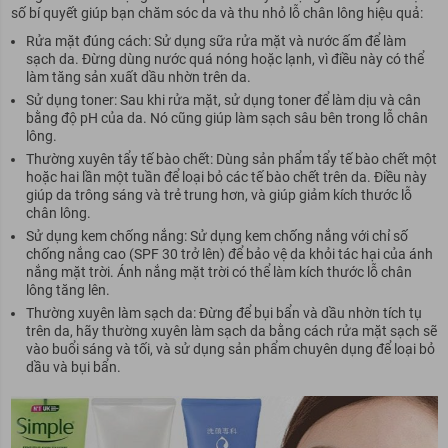
số bí quyết giúp bạn chăm sóc da và thu nhỏ lỗ chân lông hiệu quả:
Rửa mặt đúng cách: Sử dụng sữa rửa mặt và nước ấm để làm
sạch da. Đừng dùng nước quá nóng hoặc lạnh, vì điều này có thể
làm tăng sản xuất dầu nhờn trên da.
Sử dụng toner: Sau khi rửa mặt, sử dụng toner để làm dịu và cân
bằng độ pH của da. Nó cũng giúp làm sạch sâu bên trong lỗ chân
lông.
Thường xuyên tẩy tế bào chết: Dùng sản phẩm tẩy tế bào chết một
hoặc hai lần một tuần để loại bỏ các tế bào chết trên da. Điều này
giúp da trông sáng và trẻ trung hơn, và giúp giảm kích thước lỗ
chân lông.
Sử dụng kem chống nắng: Sử dụng kem chống nắng với chỉ số
chống nắng cao (SPF 30 trở lên) để bảo vệ da khỏi tác hại của ánh
nắng mặt trời. Ánh nắng mặt trời có thể làm kích thước lỗ chân
lông tăng lên.
Thường xuyên làm sạch da: Đừng để bụi bẩn và dầu nhờn tích tụ
trên da, hãy thường xuyên làm sạch da bằng cách rửa mặt sạch sẽ
vào buổi sáng và tối, và sử dụng sản phẩm chuyên dụng để loại bỏ
dầu và bụi bẩn.