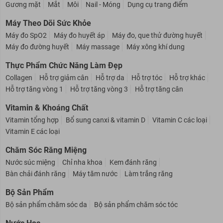
Gương mặt
Mắt
Môi
Nail - Móng
Dụng cụ trang điểm
Máy Theo Dõi Sức Khỏe
Máy đo SpO2
Máy đo huyết áp
Máy đo, que thử đường huyết
Máy đo đường huyết
Máy massage
Máy xông khí dung
Thực Phẩm Chức Năng Làm Đẹp
Collagen
Hỗ trợ giảm cân
Hỗ trợ da
Hỗ trợ tóc
Hỗ trợ khác
Hỗ trợ tăng vòng 1
Hỗ trợ tăng vòng 3
Hỗ trợ tăng cân
Vitamin & Khoáng Chất
Vitamin tổng hợp
Bổ sung canxi & vitamin D
Vitamin C các loại
Vitamin E các loại
Chăm Sóc Răng Miệng
Nước súc miệng
Chỉ nha khoa
Kem đánh răng
Bàn chải đánh răng
Máy tăm nước
Làm trắng răng
Bộ Sản Phẩm
Bộ sản phẩm chăm sóc da
Bộ sản phẩm chăm sóc tóc