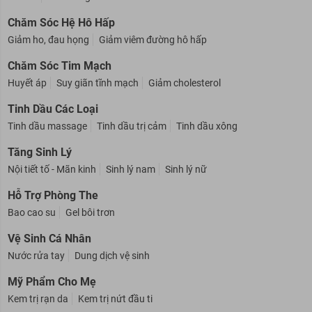
Chăm Sóc Hệ Hô Hấp
Giảm ho, đau họng
Giảm viêm đường hô hấp
Chăm Sóc Tim Mạch
Huyết áp
Suy giãn tĩnh mạch
Giảm cholesterol
Tinh Dầu Các Loại
Tinh dầu massage
Tinh dầu trị cảm
Tinh dầu xông
Tăng Sinh Lý
Nội tiết tố - Mãn kinh
Sinh lý nam
Sinh lý nữ
Hỗ Trợ Phòng The
Bao cao su
Gel bôi trơn
Vệ Sinh Cá Nhân
Nước rửa tay
Dung dịch vệ sinh
Mỹ Phẩm Cho Mẹ
Kem trị rạn da
Kem trị nứt đầu ti