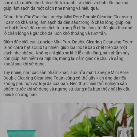
sóc da tự nhiên như tinh chất trà xanh, tảo biển và tinh dầu bạc hà
giúp làm sạch da một cách nhẹ nhàng và hiệu quả.
Công thức độc đáo của Laneige Mini Pore Double Clearing Cleansing
Foam có khả năng làm sạch da đến sâu trong lỗ chân lông, giúp loại
bỏ bụi bẩn và dầu nhờn tích tụ trong lỗ chân lông, từ đó giúp thu nhỏ
lỗ chân lông và giữ cho da luôn khô thoáng và tươi tắn.
Điểm đặc biệt của Laneige Mini Pore Double Clearing Cleansing Foam
là nó chứa hạt scrub tự nhiên, giúp loại bỏ tế bào chết trên da một
cách nhẹ nhàng. Không chỉ giúp se khít lỗ chân lông, sản phẩm này
còn giúp làm mềm và mịn da, mang lại cảm giác dễ chịu và sảng
khoái sau khi sử dụng.
Tuy nhiên, như các sản phẩm khác, sữa rửa mặt Laneige Mini Pore
Double Clearing Cleansing Foam cũng có thể gây kích ứng da nếu
không phù hợp với loại da của bạn. Nên thực hiện thử nghiệm sản
phẩm trước khi sử dụng và ngưng sử dụng nếu bạn thấy bất kỳ dấu
hiệu kích ứng nào.