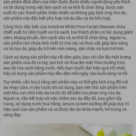
sản phẩm đình đám của Hàn Quốc được nhiều người dùng yêu thích
và tin dùng trong việc làm sạch và se khít lỗ chân lông. Được sản
xuất từ các thành phần thiên nhiên và không gây kích ứng cho da,
sản phẩm này đặc biệt phù hợp với da dầu và da hỗn hợp.
Công thức đặc biệt của Innisfree White Pore Facial Cleanser chứa
chiết xuất từ nấm tuyết và trà xanh, hai thành phần có tác dụng giảm
viêm, kháng khuẩn, làm sạch sâu và se khít lỗ chân lông. Ngoài ra,
sản phẩm còn chứa tinh chất từ trái cây và thực vật giúp làm sáng
và tái tạo da, giúp da trở nên mịn màng, săn chắc và tươi trẻ hơn.
Cách sử dụng sản phẩm này rất đơn giản, bạn chỉ cần lấy một lượng
sản phẩm vừa đủ ra tay, tạo bọt và thoa lên mặt theo hướng tròn,
sau đó rửa sạch bằng nước. Nếu bạn muốn đạt hiệu quả tốt nhất,
hãy sử dụng sản phẩm này đều đặn mỗi ngày vào buổi sáng và tối.
Tuy nhiên, cần lưu ý rằng sản phẩm này có thể gây kích ứng đối với
da nhạy cảm, vì vậy trước khi sử dụng, bạn nên thử sản phẩm trên
một khu vực nhỏ trên da trước đó để kiểm tra phản ứng của da.
Ngoài ra, cần kết hợp với việc chăm sóc da đầy đủ, bao gồm tẩy
trang, sử dụng nước hoa hồng, serum và kem dưỡng để giúp duy trì
hiệu quả của sản phẩm và có được làn da khỏe mạnh, trẻ trung và
sáng đẹp.