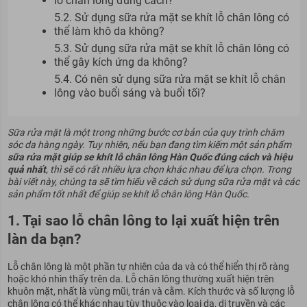
lỗ chân lông đúng cách?
5.2. Sử dụng sữa rửa mặt se khít lỗ chân lông có
thể làm khô da không?
5.3. Sử dụng sữa rửa mặt se khít lỗ chân lông có
thể gây kích ứng da không?
5.4. Có nên sử dụng sữa rửa mặt se khít lỗ chân
lông vào buổi sáng và buổi tối?
Sữa rửa mặt là một trong những bước cơ bản của quy trình chăm
sóc da hàng ngày. Tuy nhiên, nếu bạn đang tìm kiếm một sản phẩm
sữa rửa mặt giúp se khít lỗ chân lông Hàn Quốc
đúng cách và hiệu
quả nhất
, thì sẽ có rất nhiều lựa chọn khác nhau để lựa chọn. Trong
bài viết này, chúng ta sẽ tìm hiểu về cách sử dụng sữa rửa mặt và các
sản phẩm tốt nhất để giúp se khít lỗ chân lông Hàn Quốc.
1. Tại sao lỗ chân lông to lại xuất hiện trên
làn da bạn?
Lỗ chân lông là một phần tự nhiên của da và có thể hiển thị rõ ràng
hoặc khó nhìn thấy trên da. Lỗ chân lông thường xuất hiện trên
khuôn mặt, nhất là vùng mũi, trán và cằm. Kích thước và số lượng lỗ
chân lông có thể khác nhau tùy thuộc vào loại da, di truyền và các