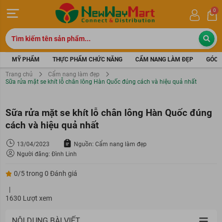
0
MỸ PHẨM
THỰC PHẨM CHỨC NĂNG
CẨM NANG LÀM ĐẸP
GÓC 
Trang chủ
Cẩm nang làm đẹp
Sữa rửa mặt se khít lỗ chân lông Hàn Quốc đúng cách và hiệu quả nhất
Sữa rửa mặt se khít lỗ chân lông Hàn Quốc đúng
cách và hiệu quả nhất
13/04/2023
Nguồn: Cẩm nang làm đẹp
Người đăng: Đình Linh
0/5 trong 0 Đánh giá
|
1630 Lượt xem
NỘI DUNG BÀI VIẾT