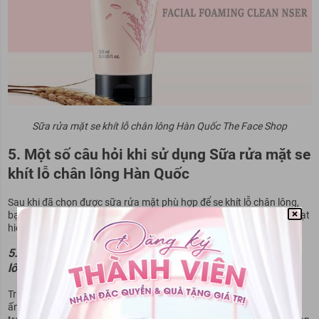
Sữa rửa mặt se khít lỗ chân lông Hàn Quốc The Face Shop
5. Một số câu hỏi khi sử dụng Sữa rửa mặt se
khít lỗ chân lông Hàn Quốc
Sau khi đã chọn được sữa rửa mặt phù hợp để se khít lỗ chân lông,
bạn cần lưu ý một số câu hỏi để sử dụng sản phẩm đúng cách và đạt
hiệu quả tốt nhất.
5.1. Làm thế nào để sử dụng sữa rửa mặt se khít lỗ chân
lông đúng cách?
Trước khi sử dụng sữa rửa mặt, bạn cần làm ướt da mặt với nước
ấm. Sau đó, lấy một lượng nhỏ sữa rửa mặt và xoa đều khắp mặt,