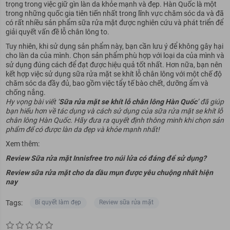
trọng trong việc giữ gìn làn da khỏe mạnh và đẹp.
Hàn Quốc
là một
trong những quốc gia tiên tiến nhất trong lĩnh vực chăm sóc da và đã
có rất nhiều sản phẩm sữa rửa mặt được nghiên cứu và phát triển để
giải quyết vấn đề lỗ chân lông to.
Tuy nhiên, khi sử dụng sản phẩm này, bạn cần lưu ý để không gây hại
cho làn da của mình. Chọn sản phẩm phù hợp với loại da của mình và
sử dụng đúng cách để đạt được hiệu quả tốt nhất. Hơn nữa, bạn nên
kết hợp việc sử dụng sữa rửa mặt se khít lỗ chân lông với một chế độ
chăm sóc da đầy đủ, bao gồm việc tẩy tế bào chết, dưỡng ẩm và
chống nắng.
Hy vọng bài viết ‘
Sữa rửa mặt se khít lỗ chân lông Hàn Quốc
’ đã giúp
bạn hiểu hơn về tác dụng và cách sử dụng của sữa rửa mặt se khít lỗ
chân lông Hàn Quốc. Hãy đưa ra quyết định thông minh khi chọn sản
phẩm để có được làn da đẹp và khỏe mạnh nhất!
Xem thêm:
Review Sữa rửa mặt Innisfree tro núi lửa có đáng để sử dụng?
Review sữa rửa mặt cho da dầu mụn được yêu chuộng nhất hiện
nay
Tags:
Bí quyết làm đẹp
Review sữa rửa mặt