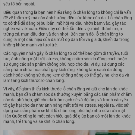
yếu tố bên ngoài.
Điều quan trọng là bạn nên hiểu rằng lỗ chân lông to không chỉ là vấn
đề về thẩm mỹ mà còn ảnh hưởng đến sức khỏe của da. Lỗ chân lông
to có thể dễ dàng bị bụi bẩn, mồ hôi và dầu nhờn bám vào, gây tắc
nghẽn và vi khuẩn. Điều này có thể dẫn đến việc hình thành mụn
trứng cá, mụn đầu đen và đen nhọt. Bên cạnh đó, lỗ chân lông to
cũng là một dấu hiệu của da mất độ đàn hồi và già đi, khiến da trông
không khỏe mạnh và tươi trẻ.
Các nguyên nhân gây lỗ chân lông to có thể bao gồm di truyền, tuổi
tác, ánh nắng mặt trời, stress, không chăm sóc da đúng cách hoặc
sử dụng các sản phẩm không phù hợp cho da. Ví dụ, sử dụng các
sản phẩm chứa hóa chất gây kích ứng, không làm sạch da đúng
cách hoặc không sử dụng kem chống nắng có thể gây hại cho da và
làm tăng kích thước lỗ chân lông.
Vì vậy, để giảm thiểu kích thước lỗ chân lông và giữ cho làn da khỏe
mạnh, bạn cần chăm sóc da thường xuyên bằng các sản phẩm chăm
sóc da phù hợp, giữ cho da luôn sạch sẽ và độ ẩm, và tránh các yếu
tố gây hại cho da như ánh nắng mặt trời và stress. Ngoài ra, việc sử
dụng các sản phẩm se khít lỗ chân lông phù hợp như sữa rửa mặt
Hàn Quốc cũng là một cách hiệu quả để giúp bạn có một làn da khỏe
mạnh, trẻ trung và se khít lỗ chân lông.