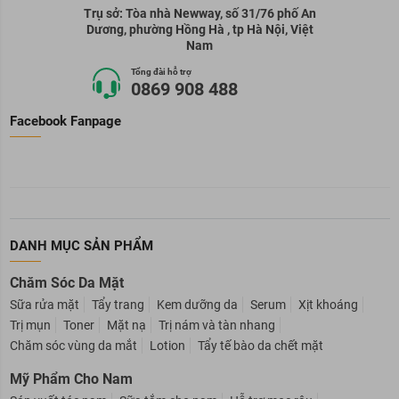
Trụ sở: Tòa nhà Newway, số 31/76 phố An
Dương, phường Hồng Hà , tp Hà Nội, Việt
Nam
Tổng đài hỗ trợ
0869 908 488
Facebook Fanpage
DANH MỤC SẢN PHẨM
Chăm Sóc Da Mặt
Sữa rửa mặt
Tẩy trang
Kem dưỡng da
Serum
Xịt khoáng
Trị mụn
Toner
Mặt nạ
Trị nám và tàn nhang
Chăm sóc vùng da mắt
Lotion
Tẩy tế bào da chết mặt
Mỹ Phẩm Cho Nam