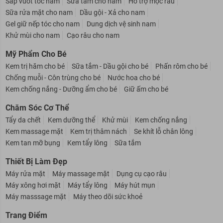
Sáp vuốt tóc nam
Sữa tắm cho nam
Hỗ trợ mọc râu
Sữa rửa mặt cho nam
Dầu gội - Xả cho nam
Gel giữ nếp tóc cho nam
Dung dịch vệ sinh nam
Khử mùi cho nam
Cạo râu cho nam
Mỹ Phẩm Cho Bé
Kem trị hăm cho bé
Sữa tắm - Dầu gội cho bé
Phấn rôm cho bé
Chống muỗi - Côn trùng cho bé
Nước hoa cho bé
Kem chống nắng - Dưỡng ẩm cho bé
Giữ ấm cho bé
Chăm Sóc Cơ Thể
Tẩy da chết
Kem dưỡng thể
Khử mùi
Kem chống nắng
Kem massage mặt
Kem trị thâm nách
Se khít lỗ chân lông
Kem tan mỡ bụng
Kem tẩy lông
Sữa tắm
Thiết Bị Làm Đẹp
Máy rửa mặt
Máy massage mặt
Dụng cụ cạo râu
Máy xông hơi mặt
Máy tẩy lông
Máy hút mụn
Máy masssage mặt
Máy theo dõi sức khoẻ
Trang Điểm