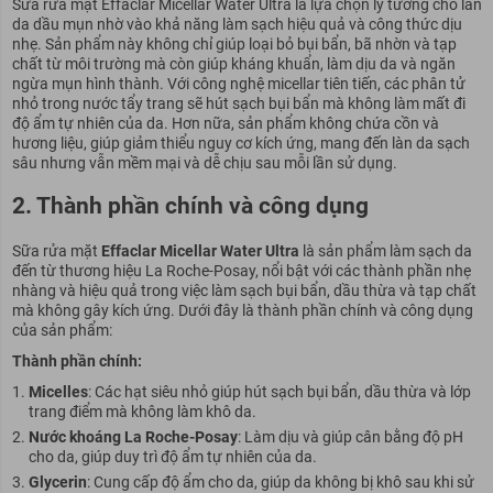
Sữa rửa mặt Effaclar Micellar Water Ultra là lựa chọn lý tưởng cho làn
da dầu mụn nhờ vào khả năng làm sạch hiệu quả và công thức dịu
nhẹ. Sản phẩm này không chỉ giúp loại bỏ bụi bẩn, bã nhờn và tạp
chất từ môi trường mà còn giúp kháng khuẩn, làm dịu da và ngăn
ngừa mụn hình thành. Với công nghệ micellar tiên tiến, các phân tử
nhỏ trong nước tẩy trang sẽ hút sạch bụi bẩn mà không làm mất đi
độ ẩm tự nhiên của da. Hơn nữa, sản phẩm không chứa cồn và
hương liệu, giúp giảm thiểu nguy cơ kích ứng, mang đến làn da sạch
sâu nhưng vẫn mềm mại và dễ chịu sau mỗi lần sử dụng.
2. Thành phần chính và công dụng
Sữa rửa mặt
Effaclar Micellar Water Ultra
là sản phẩm làm sạch da
đến từ thương hiệu La Roche-Posay, nổi bật với các thành phần nhẹ
nhàng và hiệu quả trong việc làm sạch bụi bẩn, dầu thừa và tạp chất
mà không gây kích ứng. Dưới đây là thành phần chính và công dụng
của sản phẩm:
Thành phần chính:
Micelles
: Các hạt siêu nhỏ giúp hút sạch bụi bẩn, dầu thừa và lớp
trang điểm mà không làm khô da.
Nước khoáng La Roche-Posay
: Làm dịu và giúp cân bằng độ pH
cho da, giúp duy trì độ ẩm tự nhiên của da.
Glycerin
: Cung cấp độ ẩm cho da, giúp da không bị khô sau khi sử