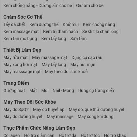
Chống muỗi - Côn trùng cho bé
Nước hoa cho bé
Kem chống nắng - Dưỡng ẩm cho bé
Giữ ấm cho bé
Chăm Sóc Cơ Thể
Tẩy da chết
Kem dưỡng thể
Khử mùi
Kem chống nắng
Kem massage mặt
Kem trị thâm nách
Se khít lỗ chân lông
Kem tan mỡ bụng
Kem tẩy lông
Sữa tắm
Thiết Bị Làm Đẹp
Máy rửa mặt
Máy massage mặt
Dụng cụ cạo râu
Máy xông hơi mặt
Máy tẩy lông
Máy hút mụn
Máy masssage mặt
Máy theo dõi sức khoẻ
Trang Điểm
Gương mặt
Mắt
Môi
Nail - Móng
Dụng cụ trang điểm
Máy Theo Dõi Sức Khỏe
Máy đo SpO2
Máy đo huyết áp
Máy đo, que thử đường huyết
Máy đo đường huyết
Máy massage
Máy xông khí dung
Thực Phẩm Chức Năng Làm Đẹp