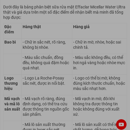
Dưới đây là bảng phân biệt sữa rửa mặt Effaclar Micellar Water Ultra
thật và giả dựa trên một số đặc điểm dễ nhận biết mà minh đã tổng
hợp được:
Đặc
Hàng thật
Hàng giả
điểm
Bao bì
- Chữ in sắc nét, rõ ràng,
- Chữ in mờ, nhòe, hoặc sai
không bị nhòe.
chính tả.
- Màu sắc chuẩn, đồng
- Màu sắc không đều, có thể
đều, không quá đậm hoặc
hơi ngả vàng hoặc nhòe mực
quá nhạt.
in.
Logo
- Logo La Roche-Posay
- Logo có thể bị mờ, không
thương
sắc nét, được in nổi bật.
đúng kích thước chuẩn, hoặc
hiệu
màu sắc nhạt hơn.
Mã vạch
- Mã vạch rõ ràng, đúng
- Mã vạch in mờ, đôi khi
và mã lô
định dạng, có thể tra cứu
không tra được thông tin
sản xuất
được thông tin nguồn gốc
hoặc không đúng với xuất
sản phẩm.
xứ.
- Mã lô sản xuất thường
- Mã lô sản xuất có thể in kém
được in laser sắc nét,
chất lượng, dễ bong tróc