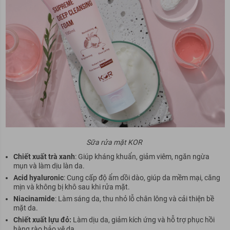
Sữa rửa mặt KOR
Chiết xuất trà xanh
: Giúp kháng khuẩn, giảm viêm, ngăn ngừa
mụn và làm dịu làn da.
Acid hyaluronic
: Cung cấp độ ẩm dồi dào, giúp da mềm mại, căng
mịn và không bị khô sau khi rửa mặt.
Niacinamide
: Làm sáng da, thu nhỏ lỗ chân lông và cải thiện bề
mặt da.
Chiết xuất lựu đỏ:
Làm dịu da, giảm kích ứng và hỗ trợ phục hồi
hàng rào bảo vệ da.