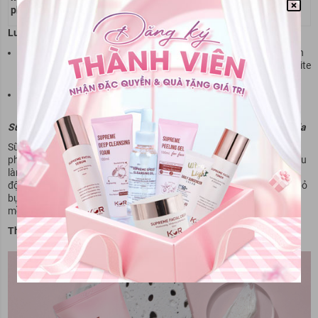
phong
dấu keo.
hoặc không có tem.
Lưu ý:
Luôn mua sản phẩm tại các cửa hàng chính hãng hoặc nhà phân
phối uy tín (như các nhà thuốc, Shopee Mall, LazMall, hoặc website
La Roche-Posay chính thức).
Kiểm tra kỹ mã vạch và các chi tiết trên bao bì trước khi mua để
đảm bảo mua đúng sản phẩm thật.
Sữa rửa mặt Hàn Quốc
– Bí quyết làm sạch sâu và chăm sóc làn da
Sữa rửa mặt KOR là sản phẩm chăm sóc da đến từ thương hiệu mỹ
phẩm Hàn Quốc nổi tiếng, được thiết kế đặc biệt để đáp ứng nhu cầu
làm sạch và nuôi dưỡng làn da một cách toàn diện. Với công thức
độc quyền, sữa rửa mặt KOR mang lại hiệu quả làm sạch sâu, loại bỏ
bụi bẩn, dầu thừa, và lớp trang điểm, đồng thời giữ cho làn da luôn
mềm mại và khỏe mạnh.
Thành phần nổi bật trong sữa rửa mặt KOR bao gồm: