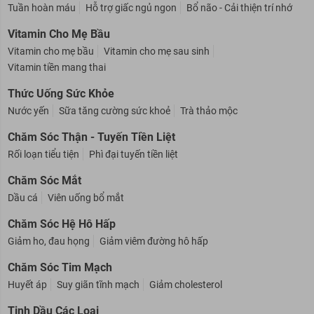
Chăm Sóc Hệ Thần Kinh
Tuần hoàn máu
Hỗ trợ giấc ngủ ngon
Bổ não - Cải thiện trí nhớ
Vitamin Cho Mẹ Bầu
Vitamin cho mẹ bầu
Vitamin cho mẹ sau sinh
Vitamin tiền mang thai
Thức Uống Sức Khỏe
Nước yến
Sữa tăng cường sức khoẻ
Trà thảo mộc
Chăm Sóc Thận - Tuyến Tiền Liệt
Rối loạn tiểu tiện
Phì đại tuyến tiền liệt
Chăm Sóc Mắt
Dầu cá
Viên uống bổ mắt
Chăm Sóc Hệ Hô Hấp
Giảm ho, đau họng
Giảm viêm đường hô hấp
Chăm Sóc Tim Mạch
Huyết áp
Suy giãn tĩnh mạch
Giảm cholesterol