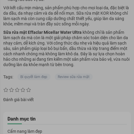
Với kết cấu mịn màng, sản phẩm phù hợp cho mọi loại da, đặc biệt là
da dầu, da nhạy cảm và da dễ nổi mụn. Sữa rửa mặt KOR không chỉ
làm sạch mà còn cung cấp dưỡng chất thiết yếu, giúp làn da sáng
khỏe, mềm mại và tràn đầy sức sống mỗi ngày.
Sữa rửa mặt Effaclar Micellar Water Ultra
không chỉ là sản phẩm
làm sạch da mà còn là một giải pháp chăm sóc toàn diện cho làn da
nhạy cảm, dễ kích ứng. Với công thức dịu nhẹ và hiệu quả làm sạch
sâu, sản phẩm giúp loại bỏ bụi bẩn, dầu thừa và lớp trang điểm một
cách nhanh chóng mà không làm khô da. Đây là sự lựa chọn hoàn
hảo cho những ai đang tìm kiếm một sản phẩm vừa bảo vệ, vừa nuôi
dưỡng làn da khỏe mạnh từ bên trong.
Tags:
Bí quyết làm đẹp
Review sữa rửa mặt
Đánh giá bài viết
Danh mục tin
Cẩm nang làm đẹp