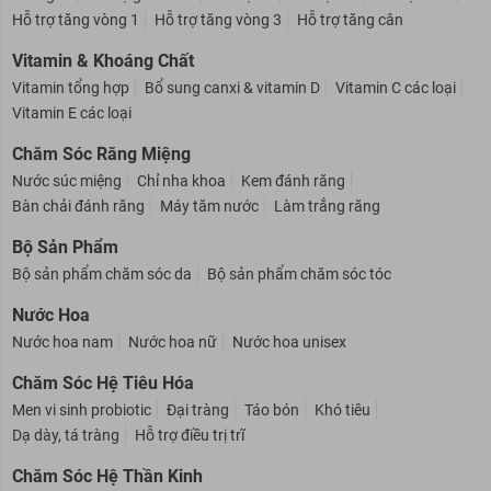
Collagen
Hỗ trợ giảm cân
Hỗ trợ da
Hỗ trợ tóc
Hỗ trợ khác
Hỗ trợ tăng vòng 1
Hỗ trợ tăng vòng 3
Hỗ trợ tăng cân
Vitamin & Khoáng Chất
Vitamin tổng hợp
Bổ sung canxi & vitamin D
Vitamin C các loại
Vitamin E các loại
Chăm Sóc Răng Miệng
Nước súc miệng
Chỉ nha khoa
Kem đánh răng
Bàn chải đánh răng
Máy tăm nước
Làm trắng răng
Bộ Sản Phẩm
Bộ sản phẩm chăm sóc da
Bộ sản phẩm chăm sóc tóc
Nước Hoa
Nước hoa nam
Nước hoa nữ
Nước hoa unisex
Chăm Sóc Hệ Tiêu Hóa
Men vi sinh probiotic
Đại tràng
Táo bón
Khó tiêu
Dạ dày, tá tràng
Hỗ trợ điều trị trĩ