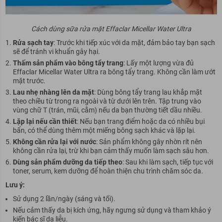
Cách dùng sữa rửa mặt Effaclar Micellar Water Ultra
Rửa sạch tay
: Trước khi tiếp xúc với da mặt, đảm bảo tay bạn sạch
sẽ để tránh vi khuẩn gây hại.
Thấm sản phẩm vào bông tẩy trang
: Lấy một lượng vừa đủ
Effaclar Micellar Water Ultra ra bông tẩy trang. Không cần làm ướt
mặt trước.
Lau nhẹ nhàng lên da mặt
: Dùng bông tẩy trang lau khắp mặt
theo chiều từ trong ra ngoài và từ dưới lên trên. Tập trung vào
vùng chữ T (trán, mũi, cằm) nếu da bạn thường tiết dầu nhiều.
Lặp lại nếu cần thiết
: Nếu bạn trang điểm hoặc da có nhiều bụi
bẩn, có thể dùng thêm một miếng bông sạch khác và lặp lại.
Không cần rửa lại với nước
: Sản phẩm không gây nhờn rít nên
không cần rửa lại, trừ khi bạn cảm thấy muốn làm sạch sâu hơn.
Dùng sản phẩm dưỡng da tiếp theo
: Sau khi làm sạch, tiếp tục với
toner, serum, kem dưỡng để hoàn thiện chu trình chăm sóc da.
Lưu ý:
Sử dụng 2 lần/ngày (sáng và tối).
Nếu cảm thấy da bị kích ứng, hãy ngưng sử dụng và tham khảo ý
kiến bác sĩ da liễu.