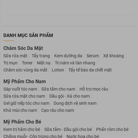
DANH MỤC SẢN PHẨM
Chăm Sóc Da Mặt
Sữa rửa mặt
Tẩy trang
Kem dưỡng da
Serum
Xịt khoáng
Trị mụn
Toner
Mặt nạ
Trị nám và tàn nhang
Chăm sóc vùng da mắt
Lotion
Tẩy tế bào da chết mặt
Mỹ Phẩm Cho Nam
Sáp vuốt tóc nam
Sữa tắm cho nam
Hỗ trợ mọc râu
Sữa rửa mặt cho nam
Dầu gội - Xả cho nam
Gel giữ nếp tóc cho nam
Dung dịch vệ sinh nam
Khử mùi cho nam
Cạo râu cho nam
Mỹ Phẩm Cho Bé
Kem trị hăm cho bé
Sữa tắm - Dầu gội cho bé
Phấn rôm cho bé