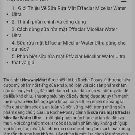
1. Giới Thiệu Về Sữa Rửa Mặt Effaclar Micellar Water
Ultra
2. Thành phần chính và công dụng
3. Cách dùng sữa rửa mặt Effaclar Micellar Water
Ultra
4. Sữa rửa mặt Effaclar Micellar Water Ultra dùng cho
da nào?
5. Phân biệt sữa rửa mặt Effaclar Micellar Water Ultra
thật và giả
Theo như
NewwayMart
được biết thì La Roche-Posay là thương hiệu
dược mỹ phẩm nổi tiếng của Pháp, nổi bật với các sản phẩm chăm
sóc da chuyên biệt, đặc biệt dành cho da dầu mụn và những vấn đề
da liễu khó chịu. Thương hiệu này đã xây dựng được sự uy tín mạnh
mẽ nhờ vào việc kết hợp giữa khoa học và thiên nhiên để mang lại
hiệu quả chăm sóc da an toàn và bền vững. Một trong những sản
phẩm đáng chú ý của La Roche-Posay chính là
sữa rửa mặt Effaclar
Micellar Water Ultra
– một giải pháp hoàn hảo cho làn da dầu và
mụn. Với công thức micellar độc đáo, sản phẩm này không chỉ giúp
loại bỏ mọi tạp chất, bã nhờn mà còn nhẹ nhàng làm sạch mà không
làm tổn thương hay khô da. Đây chính là một lựa chọn lý tưởng cho