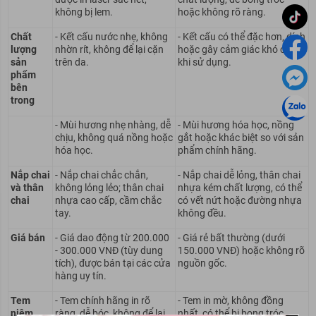
không bị lem.
hoặc không rõ ràng.
Chất
- Kết cấu nước nhẹ, không
- Kết cấu có thể đặc hơn, dính
lượng
nhờn rít, không để lại cặn
hoặc gây cảm giác khó chịu
sản
trên da.
khi sử dụng.
phẩm
bên
trong
- Mùi hương nhẹ nhàng, dễ
- Mùi hương hóa học, nồng
chịu, không quá nồng hoặc
gắt hoặc khác biệt so với sản
hóa học.
phẩm chính hãng.
Nắp chai
- Nắp chai chắc chắn,
- Nắp chai dễ lỏng, thân chai
và thân
không lỏng lẻo; thân chai
nhựa kém chất lượng, có thể
chai
nhựa cao cấp, cầm chắc
có vết nứt hoặc đường nhựa
tay.
không đều.
Giá bán
- Giá dao động từ 200.000
- Giá rẻ bất thường (dưới
- 300.000 VNĐ (tùy dung
150.000 VNĐ) hoặc không rõ
tích), được bán tại các cửa
nguồn gốc.
hàng uy tín.
Tem
- Tem chính hãng in rõ
- Tem in mờ, không đồng
niêm
ràng, dễ bóc, không để lại
nhất, có thể bị bong tróc