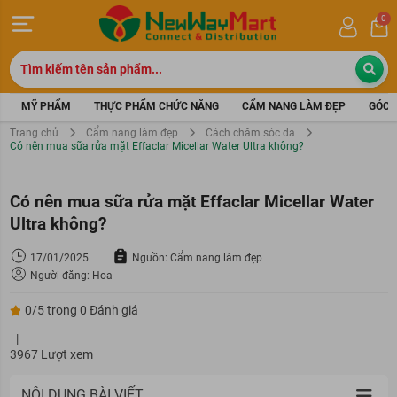
0
MỸ PHẨM
THỰC PHẨM CHỨC NĂNG
CẨM NANG LÀM ĐẸP
GÓC 
Trang chủ
Cẩm nang làm đẹp
Cách chăm sóc da
Có nên mua sữa rửa mặt Effaclar Micellar Water Ultra không?
Có nên mua sữa rửa mặt Effaclar Micellar Water
Ultra không?
17/01/2025
Nguồn: Cẩm nang làm đẹp
Người đăng: Hoa
0/5 trong 0 Đánh giá
|
3967 Lượt xem
NỘI DUNG BÀI VIẾT