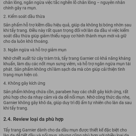
chân lông, ngăn ngừa việc tắc nghẽn lỗ chân lông – nguyên nhân
chính gây ra mụn.
Kiểm soát dầu thừa
Sản phẩm hỗ trợ kiềm dầu hiệu quả, giúp da không bị bóng nhờn sau
khi tẩy trang. Điều này rất quan trọng đối với làn da dầu vì việc kiểm
soát dầu thừa giúp giảm thiểu nguy cơ hình thành mụn mới và giữ
cho da luôn khô thoáng.
Ngăn ngừa và hỗ trợ giảm mụn
Nhờ chiết xuất từ cây tràm trà, tẩy trang Garnier có khả năng kháng
khuẩn, làm dịu các nốt mụn sưng viêm, và hỗ trợ ngăn ngừa mụn tái
phát. Sản phẩm không chỉ làm sạch da mà còn giúp cải thiện tình
trạng mụn hiện có.
Không gây kích ứng
Sản phẩm không chứa cồn, paraben hay các chất gây kích ứng, rất
phù hợp cho da nhạy cảm và da dễ nổi mụn. Nhờ công thức dịu nhẹ,
Garnier không gây khô da, giúp duy trì độ ẩm tự nhiên cho làn da sau
khi tẩy trang.
2.4. Review loại da phù hợp
Tẩy trang Garnier dành cho da dầu mụn được thiết kế đặc biệt cho
làn da dễ tiết dầu và nổi mụn, nhưng cũng phù hợp với nhiều loại da