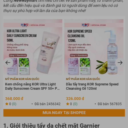
Cùng
Newwaymart
tìm hiểu chi tiết về sản phẩm này, từ thành phần,
kết cấu đến hiệu quả và đánh giá từ người dùng để xem liệu nó có
thực sự phù hợp với làn da của bạn không nhé!
MỸ PHẨM KOR HÀN QUỐC
MỸ PHẨM KOR HÀN QUỐC
Kem chống nắng KOR Ultra Light
Dầu tẩy trang KOR Supreme Speed
Daily Sunscreen Cream SPF 50+ PA
Cleansing Oil 120ml
++++
368.000 đ
326.000 đ
0
(0)
Đã bán 2456342
0
(0)
Đã bán 567835
MUA NGAY TẠI SHOPEE
1. Giới thiệu tẩy da chết mặt Garnier