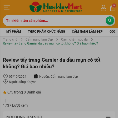
0
MỸ PHẨM
THỰC PHẨM CHỨC NĂNG
CẨM NANG LÀM ĐẸP
GÓC 
Trang chủ
Cẩm nang làm đẹp
Cách chăm sóc da
Review tẩy trang Garnier da dầu mụn có tốt không? Giá bao nhiêu?
Review tẩy trang Garnier da dầu mụn có tốt
không? Giá bao nhiêu?
05/10/2024
Nguồn: Cẩm nang làm đẹp
Người đăng: Quỳnh
0/5 trong 0 Đánh giá
|
1737 Lượt xem
NỘI DUNG BÀI VIẾT