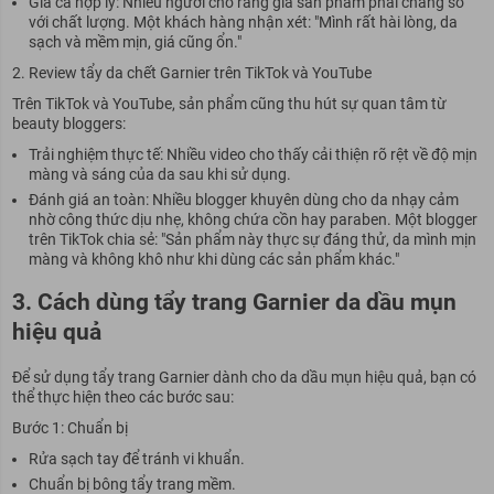
Giá cả hợp lý: Nhiều người cho rằng giá sản phẩm phải chăng so
với chất lượng. Một khách hàng nhận xét: "Mình rất hài lòng, da
sạch và mềm mịn, giá cũng ổn."
Review tẩy da chết Garnier trên TikTok và YouTube
Trên TikTok và YouTube, sản phẩm cũng thu hút sự quan tâm từ
beauty bloggers:
Trải nghiệm thực tế: Nhiều video cho thấy cải thiện rõ rệt về độ mịn
màng và sáng của da sau khi sử dụng.
Đánh giá an toàn: Nhiều blogger khuyên dùng cho da nhạy cảm
nhờ công thức dịu nhẹ, không chứa cồn hay paraben. Một blogger
trên TikTok chia sẻ: "Sản phẩm này thực sự đáng thử, da mình mịn
màng và không khô như khi dùng các sản phẩm khác."
3. Cách dùng tẩy trang Garnier da dầu mụn
hiệu quả
Để sử dụng tẩy trang Garnier dành cho da dầu mụn hiệu quả, bạn có
thể thực hiện theo các bước sau:
Bước 1: Chuẩn bị
Rửa sạch tay để tránh vi khuẩn.
Chuẩn bị bông tẩy trang mềm.