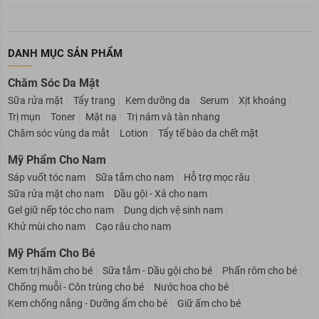
DANH MỤC SẢN PHẨM
Chăm Sóc Da Mặt
Sữa rửa mặt
Tẩy trang
Kem dưỡng da
Serum
Xịt khoáng
Trị mụn
Toner
Mặt nạ
Trị nám và tàn nhang
Chăm sóc vùng da mắt
Lotion
Tẩy tế bào da chết mặt
Mỹ Phẩm Cho Nam
Sáp vuốt tóc nam
Sữa tắm cho nam
Hỗ trợ mọc râu
Sữa rửa mặt cho nam
Dầu gội - Xả cho nam
Gel giữ nếp tóc cho nam
Dung dịch vệ sinh nam
Khử mùi cho nam
Cạo râu cho nam
Mỹ Phẩm Cho Bé
Kem trị hăm cho bé
Sữa tắm - Dầu gội cho bé
Phấn rôm cho bé
Chống muỗi - Côn trùng cho bé
Nước hoa cho bé