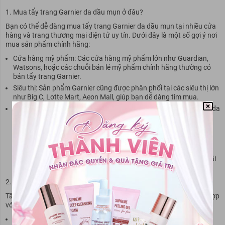
Mua tẩy trang Garnier da dầu mụn ở đâu?
Bạn có thể dễ dàng mua tẩy trang Garnier da dầu mụn tại nhiều cửa
hàng và trang thương mại điện tử uy tín. Dưới đây là một số gợi ý nơi
mua sản phẩm chính hãng:
Cửa hàng mỹ phẩm: Các cửa hàng mỹ phẩm lớn như Guardian,
Watsons, hoặc các chuỗi bán lẻ mỹ phẩm chính hãng thường có
bán tẩy trang Garnier.
Siêu thị: Sản phẩm Garnier cũng được phân phối tại các siêu thị lớn
như Big C, Lotte Mart, Aeon Mall, giúp bạn dễ dàng tìm mua.
Trang thương mại điện tử: Bạn có thể đặt mua tẩy trang Garnier da
dầu mụn trên các nền tảng trực tuyến uy tín như:
Shopee, Lazada, Tiki: Đây là những trang thương mại điện tử
phổ biến với nhiều cửa hàng chính hãng.
Website Garnier chính hãng: Đặt hàng trực tiếp từ website của
Garnier để đảm bảo sản phẩm chính hãng và nhận được ưu đãi
tốt nhất.
Giá tẩy trang Garnier da dầu mụn bao nhiêu?
Tẩy trang Garnier da dầu mụn có nhiều dung tích khác nhau, phù hợp
với nhu cầu sử dụng của từng người:
Chai 125ml: Giá dao động từ 80.000 - 100.000 VNĐ.