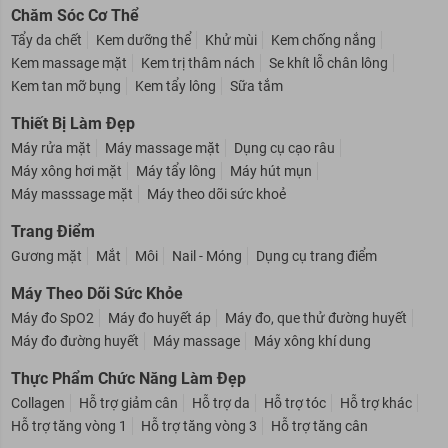
Kem chống nắng - Dưỡng ẩm cho bé
Giữ ấm cho bé
Chăm Sóc Cơ Thể
Tẩy da chết
Kem dưỡng thể
Khử mùi
Kem chống nắng
Kem massage mặt
Kem trị thâm nách
Se khít lỗ chân lông
Kem tan mỡ bụng
Kem tẩy lông
Sữa tắm
Thiết Bị Làm Đẹp
Máy rửa mặt
Máy massage mặt
Dụng cụ cạo râu
Máy xông hơi mặt
Máy tẩy lông
Máy hút mụn
Máy masssage mặt
Máy theo dõi sức khoẻ
Trang Điểm
Gương mặt
Mắt
Môi
Nail - Móng
Dụng cụ trang điểm
Máy Theo Dõi Sức Khỏe
Máy đo SpO2
Máy đo huyết áp
Máy đo, que thử đường huyết
Máy đo đường huyết
Máy massage
Máy xông khí dung
Thực Phẩm Chức Năng Làm Đẹp
Collagen
Hỗ trợ giảm cân
Hỗ trợ da
Hỗ trợ tóc
Hỗ trợ khác