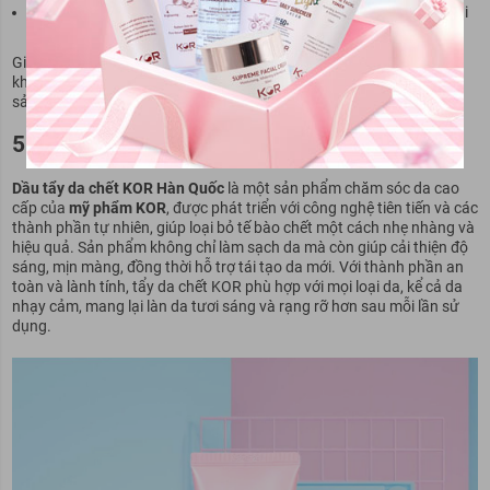
Chai 400ml: Giá từ 150.000 - 180.000 VNĐ, phù hợp cho những ai
sử dụng thường xuyên và tiết kiệm chi phí.
Giá cả có thể thay đổi tùy thuộc vào nơi bán và các chương trình
khuyến mãi. Nên lựa chọn mua từ các cửa hàng uy tín để đảm bảo
sản phẩm chính hãng và tránh mua phải hàng giả, kém chất lượng.
5. Giới thiệu tẩy da chết KOR Hàn Quốc
Dầu tẩy da chết KOR Hàn Quốc
là một sản phẩm chăm sóc da cao
cấp của
mỹ phẩm KOR
, được phát triển với công nghệ tiên tiến và các
thành phần tự nhiên, giúp loại bỏ tế bào chết một cách nhẹ nhàng và
hiệu quả. Sản phẩm không chỉ làm sạch da mà còn giúp cải thiện độ
sáng, mịn màng, đồng thời hỗ trợ tái tạo da mới. Với thành phần an
toàn và lành tính, tẩy da chết KOR phù hợp với mọi loại da, kể cả da
nhạy cảm, mang lại làn da tươi sáng và rạng rỡ hơn sau mỗi lần sử
dụng.