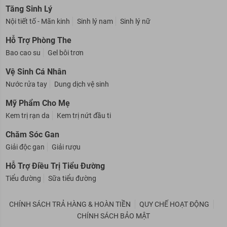
Tinh dầu massage
Tinh dầu trị cảm
Tinh dầu xông
Tăng Sinh Lý
Nội tiết tố - Mãn kinh
Sinh lý nam
Sinh lý nữ
Hỗ Trợ Phòng The
Bao cao su
Gel bôi trơn
Vệ Sinh Cá Nhân
Nước rửa tay
Dung dịch vệ sinh
Mỹ Phẩm Cho Mẹ
Kem trị rạn da
Kem trị nứt đầu ti
Chăm Sóc Gan
Giải độc gan
Giải rượu
Hỗ Trợ Điều Trị Tiểu Đường
Tiểu đường
Sữa tiểu đường
CHÍNH SÁCH TRẢ HÀNG & HOÀN TIỀN
QUY CHẾ HOẠT ĐỘNG