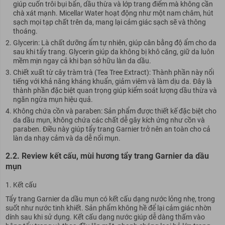
giúp cuốn trôi bụi bẩn, dầu thừa và lớp trang điểm mà không cần
chà xát mạnh. Micellar Water hoạt động như một nam châm, hút
sạch mọi tạp chất trên da, mang lại cảm giác sạch sẽ và thông
thoáng.
Glycerin: Là chất dưỡng ẩm tự nhiên, giúp cân bằng độ ẩm cho da
sau khi tẩy trang. Glycerin giúp da không bị khô căng, giữ da luôn
mềm mịn ngay cả khi bạn sở hữu làn da dầu.
Chiết xuất từ cây tràm trà (Tea Tree Extract): Thành phần này nổi
tiếng với khả năng kháng khuẩn, giảm viêm và làm dịu da. Đây là
thành phần đặc biệt quan trọng giúp kiểm soát lượng dầu thừa và
ngăn ngừa mụn hiệu quả.
Không chứa cồn và paraben: Sản phẩm được thiết kế đặc biệt cho
da dầu mụn, không chứa các chất dễ gây kích ứng như cồn và
paraben. Điều này giúp tẩy trang Garnier trở nên an toàn cho cả
làn da nhạy cảm và da dễ nổi mụn.
2.2. Review kết cấu, mùi hương tẩy trang Garnier da dầu
mụn
Kết cấu
Tẩy trang Garnier da dầu mụn có kết cấu dạng nước lỏng nhẹ, trong
suốt như nước tinh khiết. Sản phẩm không hề để lại cảm giác nhờn
dính sau khi sử dụng. Kết cấu dạng nước giúp dễ dàng thấm vào