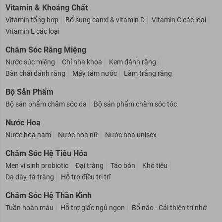
Hỗ trợ tăng vòng 1
Hỗ trợ tăng vòng 3
Hỗ trợ tăng cân
Vitamin & Khoáng Chất
Vitamin tổng hợp
Bổ sung canxi & vitamin D
Vitamin C các loại
Vitamin E các loại
Chăm Sóc Răng Miệng
Nước súc miệng
Chỉ nha khoa
Kem đánh răng
Bàn chải đánh răng
Máy tăm nước
Làm trắng răng
Bộ Sản Phẩm
Bộ sản phẩm chăm sóc da
Bộ sản phẩm chăm sóc tóc
Nước Hoa
Nước hoa nam
Nước hoa nữ
Nước hoa unisex
Chăm Sóc Hệ Tiêu Hóa
Men vi sinh probiotic
Đại tràng
Táo bón
Khó tiêu
Dạ dày, tá tràng
Hỗ trợ điều trị trĩ
Chăm Sóc Hệ Thần Kinh
Tuần hoàn máu
Hỗ trợ giấc ngủ ngon
Bổ não - Cải thiện trí nhớ