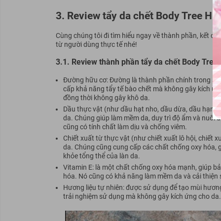
3. Review tẩy da chết Body Tree Hut
Cùng chúng tôi đi tìm hiểu ngay về thành phần, kết cấ
từ người dùng thực tế nhé!
3.1. Review thành phần tẩy da chết Body Tree 
Đường hữu cơ: Đường là thành phần chính trong sản
cấp khả năng tẩy tế bào chết mà không gây kích ứng
đồng thời không gây khô da.
Dầu thực vật (như dầu hạt nho, dầu dừa, dầu hạnh 
da. Chúng giúp làm mềm da, duy trì độ ẩm và nuôi d
cũng có tính chất làm dịu và chống viêm.
Chiết xuất từ thực vật (như chiết xuất lô hội, chiết
da. Chúng cũng cung cấp các chất chống oxy hóa, gi
khỏe tổng thể của làn da.
Vitamin E: là một chất chống oxy hóa mạnh, giúp bảo
hóa. Nó cũng có khả năng làm mềm da và cải thiện 
Hương liệu tự nhiên: được sử dụng để tạo mùi hương
trải nghiệm sử dụng mà không gây kích ứng cho da.