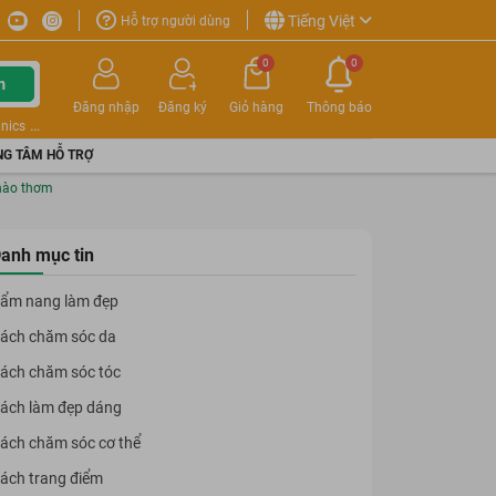
Tiếng Việt
Hỗ trợ người dùng
0
0
m
Đăng nhập
Đăng ký
Giỏ hàng
Thông báo
nics
G TÂM HỖ TRỢ
 nào thơm
anh mục tin
ẩm nang làm đẹp
ách chăm sóc da
ách chăm sóc tóc
ách làm đẹp dáng
ách chăm sóc cơ thể
ách trang điểm