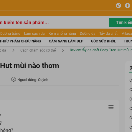
Tìm kiế
Dưỡng trắng
Làm sạch da
Kem chống nắng
Dưỡng da
Tẩy da chết
Milaga
tẩy trang
Kem trang điểm
Dưỡng trắng Dior
Mỹ phẩm
Mặt nạ
Tinh chất
THỰC PHẨM CHỨC NĂNG
CẨM NANG LÀM ĐẸP
GÓC SỨC KHỎE
TRUN
ửa mặt
Kem Mộc Qua
Review tẩy da chết Body Tree Hut mùi
c da
Cách chăm sóc cơ thể
 Hut mùi nào thơm
D
Người đăng: Quỳnh
C
C
C
C
?
C
?
C
 không?