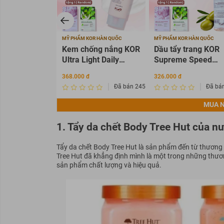
MỸ PHẨM KOR HÀN QUỐC
MỸ PHẨM KOR HÀN QUỐC
Kem chống nắng KOR
Dầu tẩy trang KOR
Ultra Light Daily
Supreme Speed
Sunscreen Cream
Cleansing Oil 120m
368.000 đ
326.000 đ
SPF 50+ PA ++++
Đã bán 2456342
Đã bá
MUA N
1. Tẩy da chết Body Tree Hut của n
Tẩy da chết Body Tree Hut là sản phẩm đến từ thương 
Tree Hut đã khẳng định mình là một trong những thư
sản phẩm chất lượng và hiệu quả.