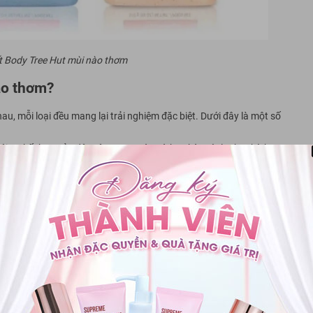
t Body Tree Hut mùi nào thơm
ào thơm?
u, mỗi loại đều mang lại trải nghiệm đặc biệt. Dưới đây là một số
ới sự kết hợp của dâu tây ngọt ngào và bạc hà mát lạnh. Phù hợp
t hợp của dừa ngọt ngào và quế cay nồng. Đây là lựa chọn tuyệt
.
sự kết hợp của chanh chua chua và cam ngọt ngào. Tạo cảm giác
ũ với sự kết hợp của mận chín mọng và vani dịu nhẹ. Thích hợp
ết hợp của bơ hạt mỡ cung cấp độ ẩm và nuôi dưỡng da. Đây là
sóc đặc biệt.
ể chọn lựa dựa trên sở thích cá nhân và nhu cầu chăm sóc da của