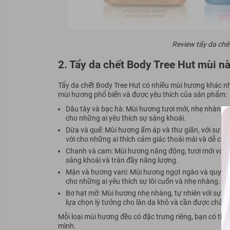
Review tẩy da chế
2. Tẩy da chết Body Tree Hut mùi n
Tẩy da chết Body Tree Hut có nhiều mùi hương khác nha
mùi hương phổ biến và được yêu thích của sản phẩm:
Dâu tây và bạc hà: Mùi hương tươi mới, nhẹ nhàng v
cho những ai yêu thích sự sảng khoái.
Dừa và quế: Mùi hương ấm áp và thư giãn, với sự kế
vời cho những ai thích cảm giác thoải mái và dễ chịu
Chanh và cam: Mùi hương năng động, tươi mới với 
sảng khoái và tràn đầy năng lượng.
Mận và hương vani: Mùi hương ngọt ngào và quyến r
cho những ai yêu thích sự lôi cuốn và nhẹ nhàng.
Bơ hạt mỡ: Mùi hương nhẹ nhàng, tự nhiên với sự k
lựa chọn lý tưởng cho làn da khô và cần được chăm 
Mỗi loại mùi hương đều có đặc trưng riêng, bạn có th
mình.