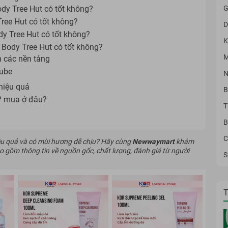
G
ody Tree Hut có tốt không?
Tree Hut có tốt không?
D
dy Tree Hut có tốt không?
K
 Body Tree Hut có tốt không?
M
n các nền tảng
Tube
N
hiệu quả
B
u? mua ở đâu?
T
B
C
ệu quả và có mùi hương dễ chịu? Hãy cùng
Newwaymart
khám
bao gồm thông tin về nguồn gốc, chất lượng, đánh giá từ người
S
- 1
T