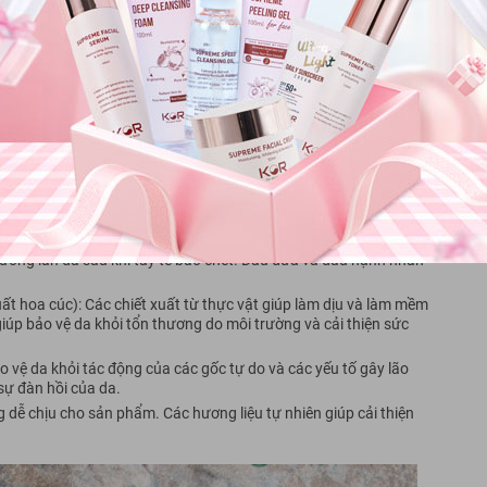
 có tốt không?
u, công dung, review của tẩy da chết Body Tree Hut có tốt không
Hut có tốt không?
 phẩm, giúp loại bỏ tế bào chết nhẹ nhàng. Đường hữu cơ cung
 cho da. Khi kết hợp với nước, đường sẽ tan ra và làm sạch da,
nhân): Các loại dầu thực vật cung cấp độ ẩm và dưỡng chất cho
ưỡng làn da sau khi tẩy tế bào chết. Dầu dừa và dầu hạnh nhân
 xuất hoa cúc): Các chiết xuất từ thực vật giúp làm dịu và làm mềm
úp bảo vệ da khỏi tổn thương do môi trường và cải thiện sức
 vệ da khỏi tác động của các gốc tự do và các yếu tố gây lão
sự đàn hồi của da.
 dễ chịu cho sản phẩm. Các hương liệu tự nhiên giúp cải thiện