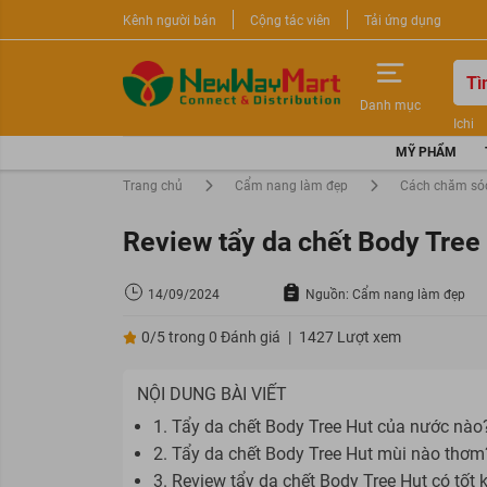
Kênh người bán
Cộng tác viên
Tải ứng dụng
Danh mục
Ichi
Nước 
MỸ PHẨM
Sữa r
Trang chủ
Cẩm nang làm đẹp
Cách chăm só
Review tẩy da chết Body Tree
14/09/2024
Nguồn: Cẩm nang làm đẹp
0/5 trong 0 Đánh giá
|
1427 Lượt xem
NỘI DUNG BÀI VIẾT
1. Tẩy da chết Body Tree Hut của nước nào
2. Tẩy da chết Body Tree Hut mùi nào thơm
3. Review tẩy da chết Body Tree Hut có tốt