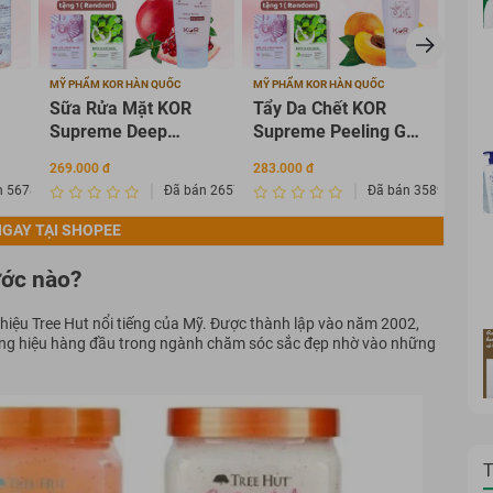
MỸ PHẨM KOR HÀN QUỐC
MỸ PHẨM KOR HÀN QUỐC
MỸ PH
Sữa Rửa Mặt KOR
Tẩy Da Chết KOR
Seru
Supreme Deep
Supreme Peeling Gel
mờ 
l
Cleansing Foam
100ml
SUP
269.000 đ
283.000 đ
483.0
100ml
SER
n 567835
Đã bán 2657268
Đã bán 3589875
45m
GAY TẠI SHOPEE
ước nào?
hiệu Tree Hut nổi tiếng của Mỹ. Được thành lập vào năm 2002,
ơng hiệu hàng đầu trong ngành chăm sóc sắc đẹp nhờ vào những
T