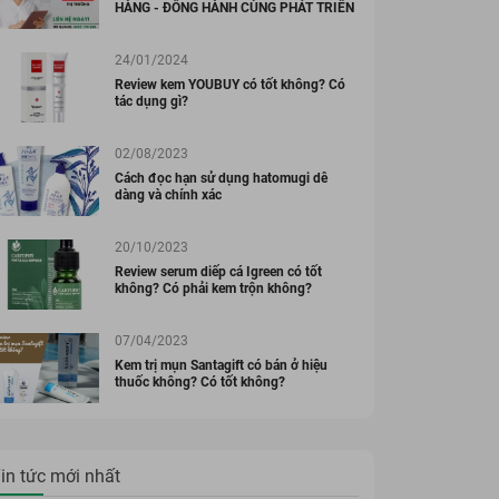
HÀNG - ĐỒNG HÀNH CÙNG PHÁT TRIỂN
24/01/2024
Review kem YOUBUY có tốt không? Có
ẨM KOR HÀN QUỐC
MỸ PHẨM KOR HÀN QUỐC
tác dụng gì?
m dưỡng trắng,
Toner cấp ẩm, dưỡng
nhăn KOR
da chuyên sâu KOR
REME FACIAL
SUPREME FACIAL
02/08/2023
00 đ
568.000 đ
469.000 đ
UM Hàn Quốc
TONER Hàn Quốc
Cách đọc hạn sử dụng hatomugi dễ
Đã bán 16
Đã bán 9
dàng và chính xác
l
120ml
20/10/2023
Review serum diếp cá Igreen có tốt
không? Có phải kem trộn không?
07/04/2023
Kem trị mụn Santagift có bán ở hiệu
thuốc không? Có tốt không?
in tức mới nhất