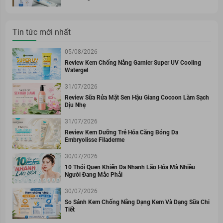
Tin tức mới nhất
05/08/2026
Review Kem Chống Nắng Garnier Super UV Cooling
Watergel
31/07/2026
Review Sữa Rửa Mặt Sen Hậu Giang Cocoon Làm Sạch
Dịu Nhẹ
31/07/2026
Review Kem Dưỡng Trẻ Hóa Căng Bóng Da
Embryolisse Filaderme
30/07/2026
10 Thói Quen Khiến Da Nhanh Lão Hóa Mà Nhiều
Người Đang Mắc Phải
30/07/2026
So Sánh Kem Chống Nắng Dạng Kem Và Dạng Sữa Chi
Tiết