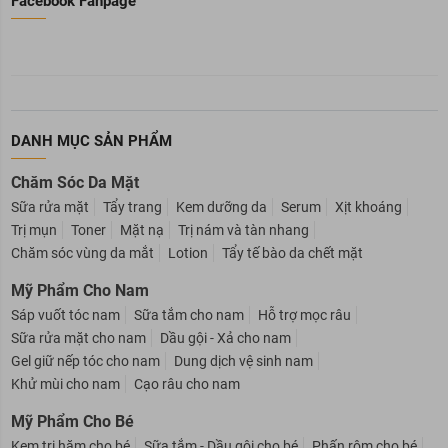
Facebook Fanpage
DANH MỤC SẢN PHẨM
Chăm Sóc Da Mặt
Sữa rửa mặt
Tẩy trang
Kem dưỡng da
Serum
Xịt khoáng
Trị mụn
Toner
Mặt nạ
Trị nám và tàn nhang
Chăm sóc vùng da mắt
Lotion
Tẩy tế bào da chết mặt
Mỹ Phẩm Cho Nam
Sáp vuốt tóc nam
Sữa tắm cho nam
Hỗ trợ mọc râu
Sữa rửa mặt cho nam
Dầu gội - Xả cho nam
Gel giữ nếp tóc cho nam
Dung dịch vệ sinh nam
Khử mùi cho nam
Cạo râu cho nam
Mỹ Phẩm Cho Bé
Kem trị hăm cho bé
Sữa tắm - Dầu gội cho bé
Phấn rôm cho bé