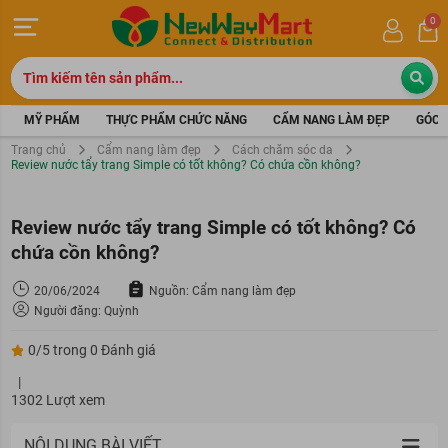
0
MỸ PHẨM
THỰC PHẨM CHỨC NĂNG
CẨM NANG LÀM ĐẸP
GÓC 
Trang chủ
Cẩm nang làm đẹp
Cách chăm sóc da
Review nước tẩy trang Simple có tốt không? Có chứa cồn không?
Review nước tẩy trang Simple có tốt không? Có
chứa cồn không?
20/06/2024
Nguồn: Cẩm nang làm đẹp
Người đăng: Quỳnh
0/5 trong 0 Đánh giá
|
1302 Lượt xem
NỘI DUNG BÀI VIẾT