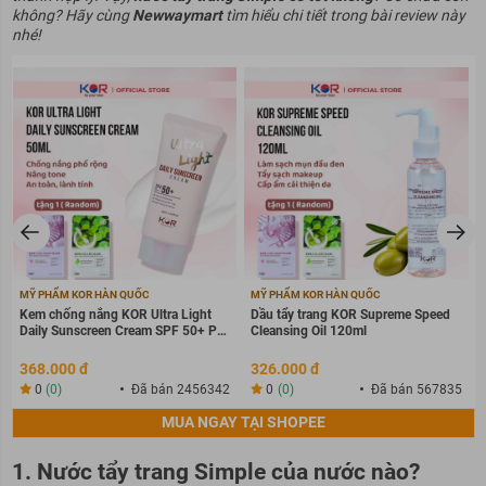
không? Hãy cùng
Newwaymart
tìm hiểu chi tiết trong bài review này
nhé!
MỸ PHẨM KOR HÀN QUỐC
MỸ PHẨM KOR HÀN QUỐC
Kem chống nắng KOR Ultra Light
Dầu tẩy trang KOR Supreme Speed
Daily Sunscreen Cream SPF 50+ PA
Cleansing Oil 120ml
++++
368.000 đ
326.000 đ
0
(0)
Đã bán 2456342
0
(0)
Đã bán 567835
MUA NGAY TẠI SHOPEE
1. Nước tẩy trang Simple của nước nào?