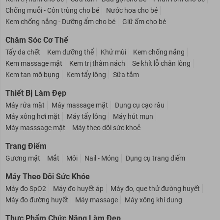
Chống muỗi - Côn trùng cho bé
Nước hoa cho bé
Kem chống nắng - Dưỡng ẩm cho bé
Giữ ấm cho bé
Chăm Sóc Cơ Thể
Tẩy da chết
Kem dưỡng thể
Khử mùi
Kem chống nắng
Kem massage mặt
Kem trị thâm nách
Se khít lỗ chân lông
Kem tan mỡ bụng
Kem tẩy lông
Sữa tắm
Thiết Bị Làm Đẹp
Máy rửa mặt
Máy massage mặt
Dụng cụ cạo râu
Máy xông hơi mặt
Máy tẩy lông
Máy hút mụn
Máy masssage mặt
Máy theo dõi sức khoẻ
Trang Điểm
Gương mặt
Mắt
Môi
Nail - Móng
Dụng cụ trang điểm
Máy Theo Dõi Sức Khỏe
Máy đo SpO2
Máy đo huyết áp
Máy đo, que thử đường huyết
Máy đo đường huyết
Máy massage
Máy xông khí dung
Thực Phẩm Chức Năng Làm Đẹp