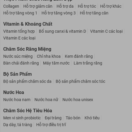
Collagen
Hỗ trợ giảm cân
Hỗ trợ da
Hỗ trợ tóc
Hỗ trợ khác
Hỗ trợ tăng vòng 1
Hỗ trợ tăng vòng 3
Hỗ trợ tăng cân
Vitamin & Khoáng Chất
Vitamin tổng hợp
Bổ sung canxi & vitamin D
Vitamin C các loại
Vitamin E các loại
Chăm Sóc Răng Miệng
Nước súc miệng
Chỉ nha khoa
Kem đánh răng
Bàn chải đánh răng
Máy tăm nước
Làm trắng răng
Bộ Sản Phẩm
Bộ sản phẩm chăm sóc da
Bộ sản phẩm chăm sóc tóc
Nước Hoa
Nước hoa nam
Nước hoa nữ
Nước hoa unisex
Chăm Sóc Hệ Tiêu Hóa
Men vi sinh probiotic
Đại tràng
Táo bón
Khó tiêu
Dạ dày, tá tràng
Hỗ trợ điều trị trĩ