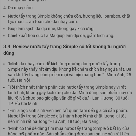
Da nhạy cảm:
Nước tẩy trang Simple không chứa cồn, hương liệu, paraben, chất
tạo màu,... an toàn cho da nhạy cảm.
Giúp làm sạch da dịu nhẹ, không gây kích ứng.
Chiết xuất hoa cúc La Mã giúp làm dịu da, giảm kích ứng.
3.4. Review nước tẩy trang Simple có tốt không từ người
dùng
"Mình da nhạy cảm, dễ kích ứng nhưng dùng nước tẩy trang
Simple này thấy rất êm dịu, không hề châm chích hay ngứa rát. Da
sau khi tẩy trang cũng mềm mại và mịn màng hơn." - Minh Anh, 25
tuổi, Hà Nội
“Tôi thích nhất thành phần của nước tẩy trang Simple này vì rất
lành tính, không gây kích ứng cho da. Mình dùng sản phẩm này đã
lâu rồi và chưa bao giờ gặp vấn đề gì về da." - Lan Hương, 30 tuổi,
TP. Hồ Chí Minh.
“Em là học sinh sinh viên nên rất quan tâm đến giá cả sản phẩm.
Nước tẩy trang Simple có giá thành hợp lý mà chất lượng lại tốt
nên mình rất hài lòng." - Tú Anh, 18 tuổi, Đà Nẵng.
"Mình có thể dễ dàng tìm mua nước tẩy trang Simple ở bất kỳ cửa
hàng mỹ phẩm nào. Sản phẩm cũng được bán online nên rất tiện