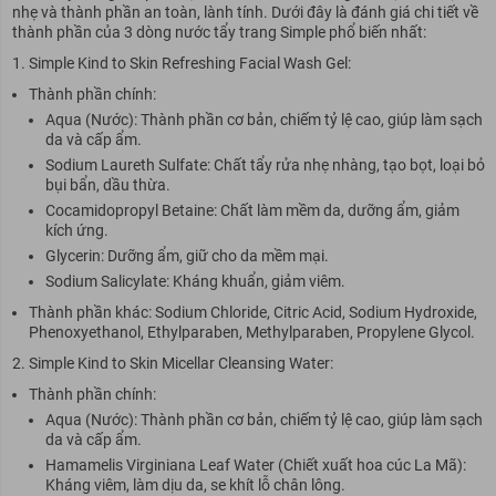
nhẹ và thành phần an toàn, lành tính. Dưới đây là đánh giá chi tiết về
thành phần của 3 dòng nước tẩy trang Simple phổ biến nhất:
Simple Kind to Skin Refreshing Facial Wash Gel:
Thành phần chính:
Aqua (Nước): Thành phần cơ bản, chiếm tỷ lệ cao, giúp làm sạch
da và cấp ẩm.
Sodium Laureth Sulfate: Chất tẩy rửa nhẹ nhàng, tạo bọt, loại bỏ
bụi bẩn, dầu thừa.
Cocamidopropyl Betaine: Chất làm mềm da, dưỡng ẩm, giảm
kích ứng.
Glycerin: Dưỡng ẩm, giữ cho da mềm mại.
Sodium Salicylate: Kháng khuẩn, giảm viêm.
Thành phần khác: Sodium Chloride, Citric Acid, Sodium Hydroxide,
Phenoxyethanol, Ethylparaben, Methylparaben, Propylene Glycol.
Simple Kind to Skin Micellar Cleansing Water:
Thành phần chính:
Aqua (Nước): Thành phần cơ bản, chiếm tỷ lệ cao, giúp làm sạch
da và cấp ẩm.
Hamamelis Virginiana Leaf Water (Chiết xuất hoa cúc La Mã):
Kháng viêm, làm dịu da, se khít lỗ chân lông.