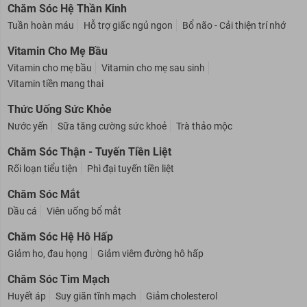
Chăm Sóc Hệ Thần Kinh
Tuần hoàn máu
Hỗ trợ giấc ngủ ngon
Bổ não - Cải thiện trí nhớ
Vitamin Cho Mẹ Bầu
Vitamin cho mẹ bầu
Vitamin cho mẹ sau sinh
Vitamin tiền mang thai
Thức Uống Sức Khỏe
Nước yến
Sữa tăng cường sức khoẻ
Trà thảo mộc
Chăm Sóc Thận - Tuyến Tiền Liệt
Rối loạn tiểu tiện
Phì đại tuyến tiền liệt
Chăm Sóc Mắt
Dầu cá
Viên uống bổ mắt
Chăm Sóc Hệ Hô Hấp
Giảm ho, đau họng
Giảm viêm đường hô hấp
Chăm Sóc Tim Mạch
Huyết áp
Suy giãn tĩnh mạch
Giảm cholesterol