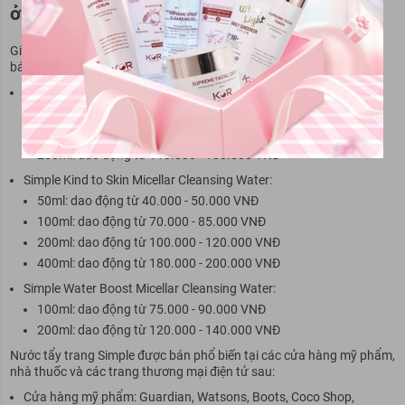
ở đâu?
Giá nước tẩy trang Simple có thể thay đổi tùy theo dung tích và nơi
bán. Dưới đây là giá tham khảo của một số dung tích phổ biến:
Simple Kind to Skin Refreshing Facial Wash Gel:
50ml: dao động từ 35.000 - 45.000 VNĐ
150ml: dao động từ 85.000 - 100.000 VNĐ
200ml: dao động từ 110.000 - 130.000 VNĐ
Simple Kind to Skin Micellar Cleansing Water:
50ml: dao động từ 40.000 - 50.000 VNĐ
100ml: dao động từ 70.000 - 85.000 VNĐ
200ml: dao động từ 100.000 - 120.000 VNĐ
400ml: dao động từ 180.000 - 200.000 VNĐ
Simple Water Boost Micellar Cleansing Water:
100ml: dao động từ 75.000 - 90.000 VNĐ
200ml: dao động từ 120.000 - 140.000 VNĐ
Nước tẩy trang Simple được bán phổ biến tại các cửa hàng mỹ phẩm,
nhà thuốc và các trang thương mại điện tử sau:
Cửa hàng mỹ phẩm: Guardian, Watsons, Boots, Coco Shop,