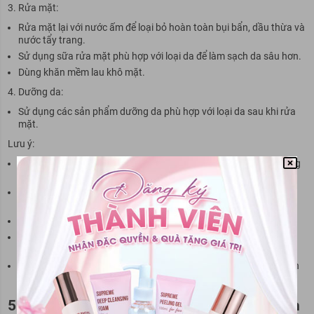
Rửa mặt:
Rửa mặt lại với nước ấm để loại bỏ hoàn toàn bụi bẩn, dầu thừa và
nước tẩy trang.
Sử dụng sữa rửa mặt phù hợp với loại da để làm sạch da sâu hơn.
Dùng khăn mềm lau khô mặt.
Dưỡng da:
Sử dụng các sản phẩm dưỡng da phù hợp với loại da sau khi rửa
mặt.
Lưu ý:
Nên sử dụng nước tẩy trang Simple 2 lần mỗi ngày, vào buổi sáng
và buổi tối.
Có thể sử dụng nước tẩy trang Simple để tẩy trang sau khi đi tập
thể dục, vận động mạnh hoặc tiếp xúc nhiều với bụi bẩn.
Tránh để nước tẩy trang Simple tiếp xúc trực tiếp với mắt.
Nên thử sản phẩm trước khi sử dụng để đảm bảo không bị kích
ứng da.
Bảo quản nước tẩy trang Simple ở nơi khô ráo, thoáng mát, tránh
ánh nắng trực tiếp.
5. Nước tẩy trang Simple giá bao nhiêu? Bán