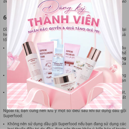
Để sử dụng dầu gội Superfood đạt hiệu quả tối ưu, hãy thực hiện theo
đúng hướng dẫn trên
6. Lưu ý khi dùng dầu gội Superfood
Dầu gội Superfood là một sản phẩm dầu gội chất lượng, mang lại
hiệu quả cao. Tuy nhiên, để sử dụng dầu gội Superfood đạt hiệu quả
tối ưu và an toàn, bạn cần lưu ý một số điều sau:
Không sử dụng dầu gội Superfood quá nhiều lần trong tuần. Dầu
gội Superfood có chứa các thành phần dưỡng ẩm tự nhiên, có thể
khiến tóc bị bết dính nếu sử dụng quá nhiều lần.
Bạn nên sử dụng
dầu gội Superfood 2-3 lần/tuần
, tùy thuộc vào tình trạng tóc của
bạn.
Nếu bạn có da đầu nhạy cảm, bạn nên thử dầu gội trên một vùng
da nhỏ trước khi sử dụng cho toàn bộ da đầu. Điều này sẽ giúp bạn
kiểm tra xem dầu gội có gây kích ứng da đầu của bạn hay không.
Bạn nên bảo quản dầu gội Superfood ở nơi khô ráo, thoáng mát,
tránh ánh nắng trực tiếp. Điều này sẽ giúp dầu gội giữ được chất
lượng tốt nhất.
Ngoài ra, bạn cũng nên lưu ý một số điều sau khi sử dụng dầu gội
Superfood:
Không nên sử dụng dầu gội Superfood nếu bạn đang sử dụng các
loại thuốc điều trị da đầu. Bạn nên tham khảo ý kiến bác sĩ trước