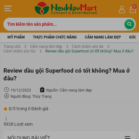
0
MỸ PHẨM
THỰC PHẨM CHỨC NĂNG
CẨM NANG LÀM ĐẸP
GÓC 
Trang chủ
Cẩm nang làm đẹp
Cách chăm sóc da
Cách chăm sóc tóc
Review dầu gội Superfood có tốt không? Mua ở đâu?
Review dầu gội Superfood có tốt không? Mua ở
đâu?
19/12/2023
Nguồn: Cẩm nang làm đẹp
Người đăng: Thùy Trang
0/5 trong 0 Đánh giá
|
5928 Lượt xem
NỘI DUNG BÀI VIẾT