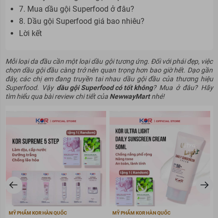
7. Mua dầu gội Superfood ở đâu?
8. Dầu gội Superfood giá bao nhiêu?
Lời kết
Mỗi loại da đầu cần một loại dầu gội tương ứng. Đối với phái đẹp, việc
chọn dầu gội đầu càng trở nên quan trọng hơn bao giờ hết. Dạo gần
đây, các chị em đang truyền tai nhau dầu gội đầu của thương hiệu
Superfood. Vậy
dầu gội Superfood có tốt không
? Mua ở đâu? Hãy
tìm hiểu qua bài review chi tiết của
NewwayMart
nhé!
MỸ PHẨM KOR HÀN QUỐC
MỸ PHẨM KOR HÀN QUỐC