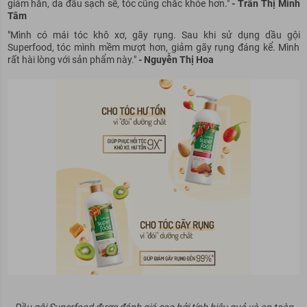
giảm hẳn, da đầu sạch sẽ, tóc cũng chắc khỏe hơn."
- Trần Thị Minh
Tâm
"Mình có mái tóc khô xơ, gãy rụng. Sau khi sử dụng dầu gội
Superfood, tóc mình mềm mượt hơn, giảm gãy rụng đáng kể. Mình
rất hài lòng với sản phẩm này."
- Nguyễn Thị Hoa
Dầu gội Superfood được đánh giá cao bởi tính hiệu quả và an toàn