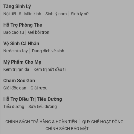
Tinh dầu massage
Tinh dầu trị cảm
Tinh dầu xông
Tăng Sinh Lý
Nội tiết tố - Mãn kinh
Sinh lý nam
Sinh lý nữ
Hỗ Trợ Phòng The
Bao cao su
Gel bôi trơn
Vệ Sinh Cá Nhân
Nước rửa tay
Dung dịch vệ sinh
Mỹ Phẩm Cho Mẹ
Kem trị rạn da
Kem trị nứt đầu ti
Chăm Sóc Gan
Giải độc gan
Giải rượu
Hỗ Trợ Điều Trị Tiểu Đường
Tiểu đường
Sữa tiểu đường
CHÍNH SÁCH TRẢ HÀNG & HOÀN TIỀN
QUY CHẾ HOẠT ĐỘNG