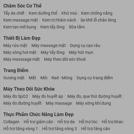
Kem chống nắng - Dưỡng ẩm cho bé
Giữ ấm cho bé
Chăm Sóc Cơ Thể
Tẩy da chết
Kem dưỡng thể
Khử mùi
Kem chống nắng
Kem massage mặt
Kem trị thâm nách
Se khít lỗ chân lông
Kem tan mỡ bụng
Kem tẩy lông
Sữa tắm
Thiết Bị Làm Đẹp
Máy rửa mặt
Máy massage mặt
Dụng cụ cạo râu
Máy xông hơi mặt
Máy tẩy lông
Máy hút mụn
Máy masssage mặt
Máy theo dõi sức khoẻ
Trang Điểm
Gương mặt
Mắt
Môi
Nail - Móng
Dụng cụ trang điểm
Máy Theo Dõi Sức Khỏe
Máy đo SpO2
Máy đo huyết áp
Máy đo, que thử đường huyết
Máy đo đường huyết
Máy massage
Máy xông khí dung
Thực Phẩm Chức Năng Làm Đẹp
Collagen
Hỗ trợ giảm cân
Hỗ trợ da
Hỗ trợ tóc
Hỗ trợ khác