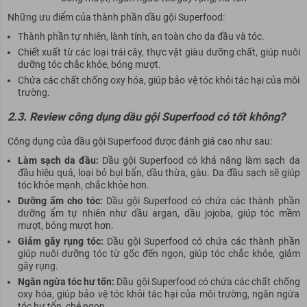
Những ưu điểm của thành phần dầu gội Superfood:
Thành phần tự nhiên, lành tính, an toàn cho da đầu và tóc.
Chiết xuất từ các loại trái cây, thực vật giàu dưỡng chất, giúp nuôi
dưỡng tóc chắc khỏe, bóng mượt.
Chứa các chất chống oxy hóa, giúp bảo vệ tóc khỏi tác hại của môi
trường.
2.3. Review công dụng dầu gội Superfood có tốt không?
Công dụng của dầu gội Superfood được đánh giá cao như sau:
Làm sạch da đầu:
Dầu gội Superfood có khả năng làm sạch da
đầu hiệu quả, loại bỏ bụi bẩn, dầu thừa, gàu. Da đầu sạch sẽ giúp
tóc khỏe mạnh, chắc khỏe hơn.
Dưỡng ẩm cho tóc:
Dầu gội Superfood có chứa các thành phần
dưỡng ẩm tự nhiên như dầu argan, dầu jojoba, giúp tóc mềm
mượt, bóng mượt hơn.
Giảm gãy rụng tóc:
Dầu gội Superfood có chứa các thành phần
giúp nuôi dưỡng tóc từ gốc đến ngọn, giúp tóc chắc khỏe, giảm
gãy rụng.
Ngăn ngừa tóc hư tổn:
Dầu gội Superfood có chứa các chất chống
oxy hóa, giúp bảo vệ tóc khỏi tác hại của môi trường, ngăn ngừa
tóc hư tổn, chẻ ngọn.