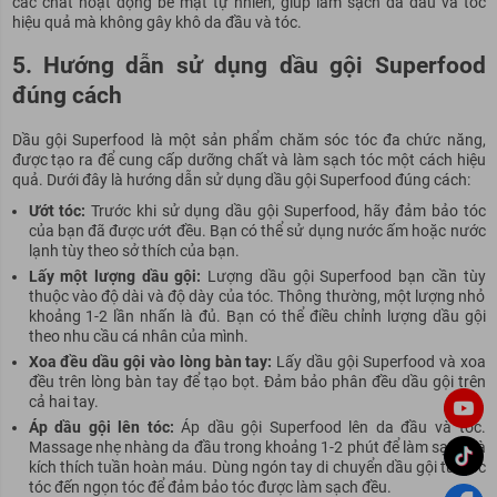
các chất hoạt động bề mặt tự nhiên, giúp làm sạch da đầu và tóc
hiệu quả mà không gây khô da đầu và tóc.
5. Hướng dẫn sử dụng dầu gội Superfood
đúng cách
Dầu gội Superfood là một sản phẩm chăm sóc tóc đa chức năng,
được tạo ra để cung cấp dưỡng chất và làm sạch tóc một cách hiệu
quả. Dưới đây là hướng dẫn sử dụng dầu gội Superfood đúng cách:
Ướt tóc:
Trước khi sử dụng dầu gội Superfood, hãy đảm bảo tóc
của bạn đã được ướt đều. Bạn có thể sử dụng nước ấm hoặc nước
lạnh tùy theo sở thích của bạn.
Lấy một lượng dầu gội:
Lượng dầu gội Superfood bạn cần tùy
thuộc vào độ dài và độ dày của tóc. Thông thường, một lượng nhỏ
khoảng 1-2 lần nhấn là đủ. Bạn có thể điều chỉnh lượng dầu gội
theo nhu cầu cá nhân của mình.
Xoa đều dầu gội vào lòng bàn tay:
Lấy dầu gội Superfood và xoa
đều trên lòng bàn tay để tạo bọt. Đảm bảo phân đều dầu gội trên
cả hai tay.
Áp dầu gội lên tóc:
Áp dầu gội Superfood lên da đầu và tóc.
Massage nhẹ nhàng da đầu trong khoảng 1-2 phút để làm sạch và
kích thích tuần hoàn máu. Dùng ngón tay di chuyển dầu gội từ gốc
tóc đến ngọn tóc để đảm bảo tóc được làm sạch đều.