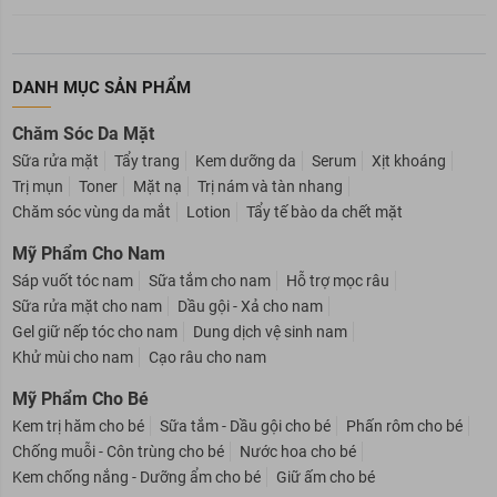
DANH MỤC SẢN PHẨM
Chăm Sóc Da Mặt
Sữa rửa mặt
Tẩy trang
Kem dưỡng da
Serum
Xịt khoáng
Trị mụn
Toner
Mặt nạ
Trị nám và tàn nhang
Chăm sóc vùng da mắt
Lotion
Tẩy tế bào da chết mặt
Mỹ Phẩm Cho Nam
Sáp vuốt tóc nam
Sữa tắm cho nam
Hỗ trợ mọc râu
Sữa rửa mặt cho nam
Dầu gội - Xả cho nam
Gel giữ nếp tóc cho nam
Dung dịch vệ sinh nam
Khử mùi cho nam
Cạo râu cho nam
Mỹ Phẩm Cho Bé
Kem trị hăm cho bé
Sữa tắm - Dầu gội cho bé
Phấn rôm cho bé
Chống muỗi - Côn trùng cho bé
Nước hoa cho bé