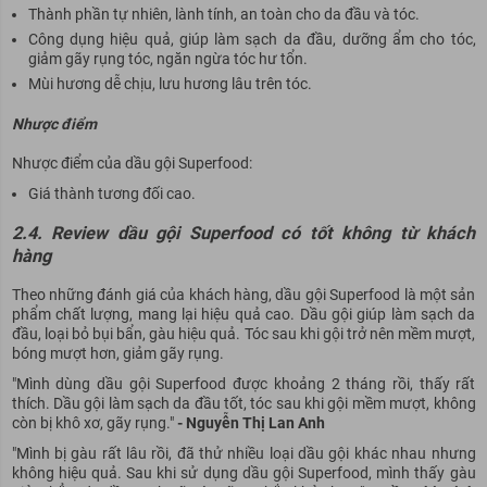
Thành phần tự nhiên, lành tính, an toàn cho da đầu và tóc.
Công dụng hiệu quả, giúp làm sạch da đầu, dưỡng ẩm cho tóc,
giảm gãy rụng tóc, ngăn ngừa tóc hư tổn.
Mùi hương dễ chịu, lưu hương lâu trên tóc.
Nhược điểm
Nhược điểm của dầu gội Superfood:
Giá thành tương đối cao.
2.4. Review dầu gội Superfood có tốt không từ khách
hàng
Theo những đánh giá của khách hàng, dầu gội Superfood là một sản
phẩm chất lượng, mang lại hiệu quả cao. Dầu gội giúp làm sạch da
đầu, loại bỏ bụi bẩn, gàu hiệu quả. Tóc sau khi gội trở nên mềm mượt,
bóng mượt hơn, giảm gãy rụng.
"Mình dùng dầu gội Superfood được khoảng 2 tháng rồi, thấy rất
thích. Dầu gội làm sạch da đầu tốt, tóc sau khi gội mềm mượt, không
còn bị khô xơ, gãy rụng."
- Nguyễn Thị Lan Anh
"Mình bị gàu rất lâu rồi, đã thử nhiều loại dầu gội khác nhau nhưng
không hiệu quả. Sau khi sử dụng dầu gội Superfood, mình thấy gàu