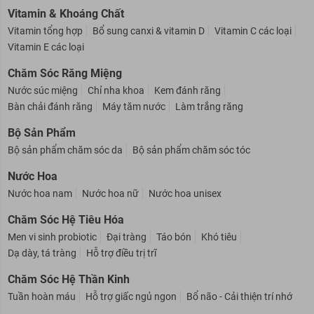
Hỗ trợ tăng vòng 1
Hỗ trợ tăng vòng 3
Hỗ trợ tăng cân
Vitamin & Khoáng Chất
Vitamin tổng hợp
Bổ sung canxi & vitamin D
Vitamin C các loại
Vitamin E các loại
Chăm Sóc Răng Miệng
Nước súc miệng
Chỉ nha khoa
Kem đánh răng
Bàn chải đánh răng
Máy tăm nước
Làm trắng răng
Bộ Sản Phẩm
Bộ sản phẩm chăm sóc da
Bộ sản phẩm chăm sóc tóc
Nước Hoa
Nước hoa nam
Nước hoa nữ
Nước hoa unisex
Chăm Sóc Hệ Tiêu Hóa
Men vi sinh probiotic
Đại tràng
Táo bón
Khó tiêu
Dạ dày, tá tràng
Hỗ trợ điều trị trĩ
Chăm Sóc Hệ Thần Kinh
Tuần hoàn máu
Hỗ trợ giấc ngủ ngon
Bổ não - Cải thiện trí nhớ