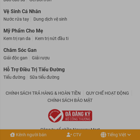
Bao cao su
Gel bôi trơn
Vệ Sinh Cá Nhân
Nước rửa tay
Dung dịch vệ sinh
Mỹ Phẩm Cho Mẹ
Kem trị rạn da
Kem trị nứt đầu ti
Chăm Sóc Gan
Giải độc gan
Giải rượu
Hỗ Trợ Điều Trị Tiểu Đường
Tiểu đường
Sữa tiểu đường
CHÍNH SÁCH TRẢ HÀNG & HOÀN TIỀN
QUY CHẾ HOẠT ĐỘNG
CHÍNH SÁCH BẢO MẬT
Kênh người bán
CTV
Tiếng Việt
Công ty cổ phần Newway Mart