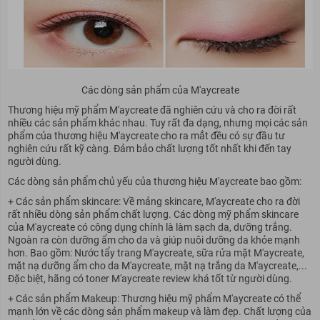
Các dòng sản phẩm của M'aycreate
Thương hiệu mỹ phẩm M'aycreate đã nghiên cứu và cho ra đời rất
nhiều các sản phẩm khác nhau. Tuy rất đa dạng, nhưng mọi các sản
phẩm của thương hiệu M'aycreate cho ra mắt đều có sự đầu tư
nghiên cứu rất kỹ càng. Đảm bảo chất lượng tốt nhất khi đến tay
người dùng.
Các dòng sản phẩm chủ yếu của thương hiệu M'aycreate bao gồm:
+ Các sản phẩm skincare: Về mảng skincare, M'aycreate cho ra đời
rất nhiều dòng sản phẩm chất lượng. Các dòng mỹ phẩm skincare
của M'aycreate có công dụng chính là làm sạch da, dưỡng trắng.
Ngoàn ra còn dưỡng ẩm cho da và giúp nuôi dưỡng da khỏe mạnh
hơn. Bao gồm: Nước tẩy trang M'aycreate, sữa rửa mặt M'aycreate,
mặt nạ dưỡng ẩm cho da M'aycreate, mặt nạ trắng da M'aycreate,...
Đặc biệt, hãng có
toner M'aycreate review khá tốt từ người dùng.
+ Các sản phẩm Makeup: Thương hiệu mỹ phẩm M'aycreate có thể
mạnh lớn về các dòng sản phẩm makeup và làm đẹp. Chất lượng của