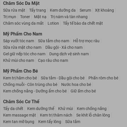
Chăm Sóc Da Mặt
Sữa rửa mặt
Tẩy trang
Kem dưỡng da
Serum
Xịt khoáng
Trị mụn
Toner
Mặt nạ
Trị nám và tàn nhang
Chăm sóc vùng da mắt
Lotion
Tẩy tế bào da chết mặt
Mỹ Phẩm Cho Nam
Sáp vuốt tóc nam
Sữa tắm cho nam
Hỗ trợ mọc râu
Sữa rửa mặt cho nam
Dầu gội - Xả cho nam
Gel giữ nếp tóc cho nam
Dung dịch vệ sinh nam
Khử mùi cho nam
Cạo râu cho nam
Mỹ Phẩm Cho Bé
Kem trị hăm cho bé
Sữa tắm - Dầu gội cho bé
Phấn rôm cho bé
Chống muỗi - Côn trùng cho bé
Nước hoa cho bé
Kem chống nắng - Dưỡng ẩm cho bé
Giữ ấm cho bé
Chăm Sóc Cơ Thể
Tẩy da chết
Kem dưỡng thể
Khử mùi
Kem chống nắng
Kem massage mặt
Kem trị thâm nách
Se khít lỗ chân lông