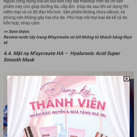
Ngoài công dụng loại bỏ bụi bẩn hay lớp makeup trên da thì sản
phẩm này còn giúp dưỡng da, cấp ẩm. Giúp da sau khi sử dụng thì
mềm mại và có độ đàn hồi hơn. Sản phẩm không chứa silicon, xà
phòng nên không gây hại cho da. Phù hợp với mọi loại da kể cả da
hỗn hợp, nhạy cảm.
>> Xem thêm:
Review nước tẩy trang M'aycreate có tốt không từ khách hàng thực
tế
4.4. Mặt nạ M'aycreate HA – Hyaluronic Acid Super
Smooth Mask