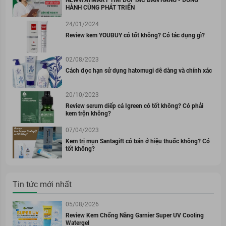
NEWWAYMART TÌM ĐỐI TÁC BÁN HÀNG - ĐỒNG
HÀNH CÙNG PHÁT TRIỂN
24/01/2024
Review kem YOUBUY có tốt không? Có tác dụng gì?
02/08/2023
Cách đọc hạn sử dụng hatomugi dễ dàng và chính xác
20/10/2023
Review serum diếp cá Igreen có tốt không? Có phải
kem trộn không?
07/04/2023
Kem trị mụn Santagift có bán ở hiệu thuốc không? Có
tốt không?
Tin tức mới nhất
05/08/2026
Review Kem Chống Nắng Garnier Super UV Cooling
Watergel