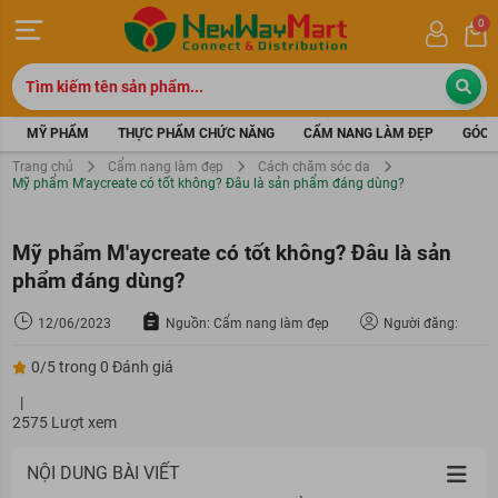
0
MỸ PHẨM
THỰC PHẨM CHỨC NĂNG
CẨM NANG LÀM ĐẸP
GÓC 
Trang chủ
Cẩm nang làm đẹp
Cách chăm sóc da
Mỹ phẩm M'aycreate có tốt không? Đâu là sản phẩm đáng dùng?
Mỹ phẩm M'aycreate có tốt không? Đâu là sản
phẩm đáng dùng?
12/06/2023
Nguồn: Cẩm nang làm đẹp
Người đăng:
0/5 trong 0 Đánh giá
|
2575 Lượt xem
NỘI DUNG BÀI VIẾT