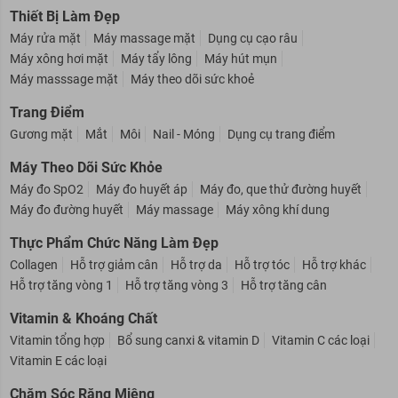
Kem tan mỡ bụng
Kem tẩy lông
Sữa tắm
Thiết Bị Làm Đẹp
Máy rửa mặt
Máy massage mặt
Dụng cụ cạo râu
Máy xông hơi mặt
Máy tẩy lông
Máy hút mụn
Máy masssage mặt
Máy theo dõi sức khoẻ
Trang Điểm
Gương mặt
Mắt
Môi
Nail - Móng
Dụng cụ trang điểm
Máy Theo Dõi Sức Khỏe
Máy đo SpO2
Máy đo huyết áp
Máy đo, que thử đường huyết
Máy đo đường huyết
Máy massage
Máy xông khí dung
Thực Phẩm Chức Năng Làm Đẹp
Collagen
Hỗ trợ giảm cân
Hỗ trợ da
Hỗ trợ tóc
Hỗ trợ khác
Hỗ trợ tăng vòng 1
Hỗ trợ tăng vòng 3
Hỗ trợ tăng cân
Vitamin & Khoáng Chất
Vitamin tổng hợp
Bổ sung canxi & vitamin D
Vitamin C các loại
Vitamin E các loại