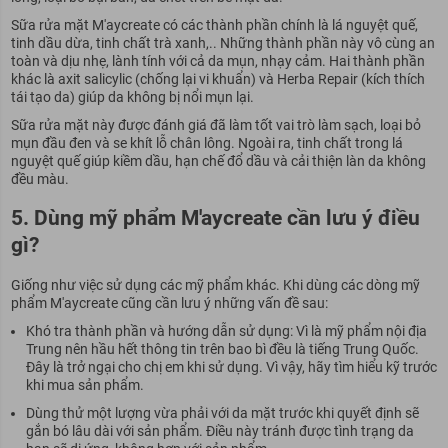
Sữa rửa mặt M'aycreate có các thành phần chính là lá nguyệt quế,
tinh dầu dừa, tinh chất trà xanh,.. Những thành phần này vô cùng an
toàn và dịu nhẹ, lành tính với cả da mụn, nhạy cảm. Hai thành phần
khác là axit salicylic (chống lại vi khuẩn) và Herba Repair (kích thích
tái tạo da) giúp da không bị nổi mụn lại.
Sữa rửa mặt này được đánh giá đã làm tốt vai trò làm sạch, loại bỏ
mụn đầu đen và se khít lỗ chân lông. Ngoài ra, tinh chất trong lá
nguyệt quế giúp kiềm dầu, hạn chế đổ dầu và cải thiện làn da không
đều màu.
5. Dùng mỹ phẩm M'aycreate cần lưu ý điều
gì?
Giống như việc sử dụng các mỹ phẩm khác. Khi dùng các dòng mỹ
phẩm M'aycreate cũng cần lưu ý những vấn đề sau:
Khó tra thành phần và hướng dẫn sử dụng: Vì là mỹ phẩm nội địa
Trung nên hầu hết thông tin trên bao bì đều là tiếng Trung Quốc.
Đây là trở ngại cho chị em khi sử dụng. Vì vậy, hãy tìm hiểu kỹ trước
khi mua sản phẩm.
Dùng thử một lượng vừa phải với da mặt trước khi quyết định sẽ
gắn bó lâu dài với sản phẩm. Điều này tránh được tình trạng da