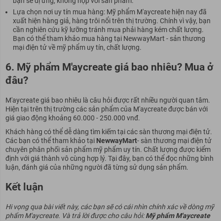
bạn sẽ dị ứng, không hợp với sản phẩm.
Lựa chọn nơi uy tín mua hàng: Mỹ phẩm M'aycreate hiện nay đã
xuất hiện hàng giả, hàng trôi nổi trên thị trường. Chính vì vậy, bạn
cần nghiên cứu kỹ lưỡng tránh mua phải hàng kém chất lượng.
Bạn có thể tham khảo mua hàng tại NewwayMart - sản thương
mại điện tử về mỹ phẩm uy tín, chất lượng.
6. Mỹ phẩm M'aycreate giá bao nhiêu? Mua ở
đâu?
M'aycreate giá bao nhiêu là câu hỏi được rất nhiều người quan tâm.
Hiện tại trên thị trường các sản phẩm của M'aycreate được bán với
giá giao động khoảng 60.000 - 250.000 vnđ.
Khách hàng có thể dễ dàng tìm kiếm tại các sàn thương mại điện tử.
Các bạn có thể tham khảo tại
NewwayMart
- sàn thương mại điện tử
chuyên phân phối sản phẩm mỹ phẩm uy tín. Chất lượng được kiểm
định với giá thành vô cùng hợp lý. Tại đây, bạn có thể đọc những bình
luận, đánh giá của những người đã từng sử dụng sản phẩm.
Kết luận
Hi vọng qua bài viết này, các bạn sẽ có cái nhìn chính xác về dòng mỹ
phẩm M'aycreate. Và trả lời được cho câu hỏi:
Mỹ phẩm M'aycreate