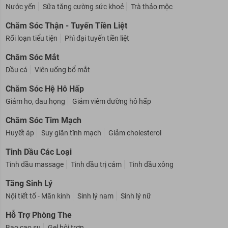
Thức Uống Sức Khỏe
Nước yến
Sữa tăng cường sức khoẻ
Trà thảo mộc
Chăm Sóc Thận - Tuyến Tiền Liệt
Rối loạn tiểu tiện
Phì đại tuyến tiền liệt
Chăm Sóc Mắt
Dầu cá
Viên uống bổ mắt
Chăm Sóc Hệ Hô Hấp
Giảm ho, đau họng
Giảm viêm đường hô hấp
Chăm Sóc Tim Mạch
Huyết áp
Suy giãn tĩnh mạch
Giảm cholesterol
Tinh Dầu Các Loại
Tinh dầu massage
Tinh dầu trị cảm
Tinh dầu xông
Tăng Sinh Lý
Nội tiết tố - Mãn kinh
Sinh lý nam
Sinh lý nữ
Hỗ Trợ Phòng The