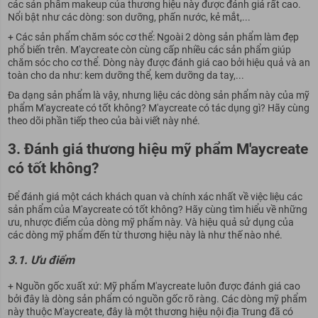
các sản phẩm makeup của thương hiệu này được đánh giá rất cao.
Nổi bật như các dòng: son dưỡng, phấn nước, kẻ mắt,...
+ Các sản phẩm chăm sóc cơ thể: Ngoài 2 dòng sản phẩm làm đẹp
phổ biến trên. M'aycreate còn cùng cấp nhiều các sản phẩm giúp
chăm sóc cho cơ thể. Dòng này được đánh giá cao bởi hiệu quả và an
toàn cho da như: kem dưỡng thể, kem dưỡng da tay,...
Đa dạng sản phẩm là vậy, nhưng liệu các dòng sản phẩm này của mỹ
phẩm M'aycreate có tốt không? M'aycreate
có tác dụng gì?
Hãy cùng
theo dõi phần tiếp theo của bài viết này nhé.
3. Đánh giá thương hiệu mỹ phẩm M'aycreate
có tốt không?
Để đánh giá một cách khách quan và chính xác nhất về việc liệu các
sản phẩm của M'aycreate có tốt không? Hãy cùng tìm hiểu về những
ưu, nhược điểm của dòng mỹ phẩm này. Và hiệu quả sử dụng của
các dòng mỹ phẩm đến từ thương hiệu này là như thế nào nhé.
3.1. Ưu điểm
+ Nguồn gốc xuất xứ: Mỹ phẩm M'aycreate luôn được đánh giá cao
bởi đây là dòng sản phẩm có nguồn gốc rõ ràng. Các dòng mỹ phẩm
này thuộc M'aycreate, đây là một thương hiệu nội địa Trung đã có