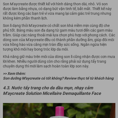
Son M'aycreate được thiết kế với hình dáng thon dài, nhỏ. Vỏ son
được làm bằng nhựa, có dạng bút vặn tinh tế, bắt mắt. Thiết kế này
rất được lòng các bạn trẻ vì vừa mang lại cảm giác trẻ trung nhưng
không kém phần thanh lịch.
Son lì dạng thỏi M'aycreate có chất son khá mềm mịn cùng độ che
phủ tốt. Bảng màu son đa dạng từ gam màu tươi đến các gam màu
trầm. Giúp các nàng thoải mái lựa chọn phù hợp với phong cách. Các
dòng son của M'aycreate đều có thành phần dưỡng ẩm, giúp đôi môi
vừa hồng hào vừa căng mịn tràn đầy sức sống. Ngăn ngừa hiện
tượng khô môi hay bong tróc lớp da môi.
Khả năng giữ màu trên môi của dòng son lì cũng nhận được cơn mưa
lời khen. Nhiều người dùng còn cho rằng phải sử dụng tẩy trang
chuyên dụng thì mới làm sạch hoàn toàn lớp son này.
>> Xem thêm:
Son dưỡng M'aycreate có tốt không? Review thực tế từ khách hàng
4.3. Nước tẩy trang cho da dầu mụn, nhạy cảm
M'aycreate Solution Micellaire Demaquillante Face