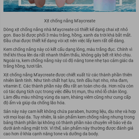
Xịt chống nắng M'aycreate
Dòng xịt chống nắng nhà M'aycreate có thiết kế dạng chai xịt nhỏ
gọn. Bao bì được phối 3 màu trắng, hồng, xanh da trời khá bắt mắt.
Đầu chai được thiết kế dạng vòi xịt nên việc lấy kem rất dễ dàng.
Kem chống nắng này có kết cấu dạng lỏng, màu trắng đục. Chính vì
thế khi thoa lên da rất nhanh thẩm thấu, không gây bết rít khó chịu.
Ngoài ra, kem chống nắng này có độ nâng tone nhẹ tạo cảm giác da
trắng hồng, tươi tắn.
Xịt chống nắng M'aycreate được chiết xuất từ các thành phần thiên
nhiên lành tính. Như tinh chất hạt lựu, tinh dầu hạt nho, nha đam,
vitamin E. Các thành phần này đều rất an toàn cho da. Hơn nữa còn
có tác dụng tích cực trong việc điều trị mụn, thu nhỏ lỗ chân lông.
Làm đều màu những vùng da sạm, kháng viêm cũng như cung cấp
độ ẩm và giúp da chống lão hóa.
Sản này này cam kết không chứa paraben, hương liệu, dịu nhẹ và hợp
với mọi loại da. Tuy nhiên, là sản phẩm kem chống nắng nhưng trong
bảng thành phần lại không có thành phần nào chuyên về bảo vệ da
dưới ánh nắng mặt trời. Vì thế, sản phẩm này thường được đánh giá
cao hơn ở khía cạnh nâng tone và dưỡng da body.