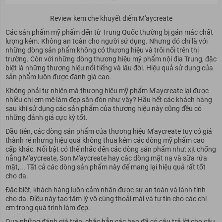
Review kem che khuyết điểm M'aycreate
Các sản phẩm mỹ phẩm đến từ Trung Quốc thường bị gán mác chất
lượng kém. Không an toàn cho người sử dụng. Nhưng đó chỉ là với
những dòng sản phẩm không có thương hiệu và trôi nổi trên thị
trường. Còn với những dòng thương hiệu mỹ phẩm nội địa Trung, đặc
biệt là những thương hiệu nổi tiếng và lâu đời. Hiệu quả sử dụng của
sản phẩm luôn được đánh giá cao.
Không phải tự nhiên mà thương hiệu mỹ phẩm M'aycreate lại được
nhiều chị em mê làm đẹp săn đón như vậy? Hầu hết các khách hàng
sau khi sử dụng các sản phẩm của thương hiệu này cũng đều có
những đánh giá cực kỳ tốt.
Đầu tiên, các dòng sản phẩm của thương hiệu M'aycreate tuy có giá
thành rẻ nhưng hiệu quả không thua kém các dòng mỹ phẩm cao
cấp khác. Nổi bật có thể nhắc đến các dòng sản phẩm như: xịt chống
nắng M'aycreate, Son M'aycreate hay các dòng mặt nạ và sữa rửa
mặt,... Tất cả các dòng sản phẩm này để mang lại hiệu quả rất tốt
cho da.
Đặc biệt, khách hàng luôn cảm nhận được sự an toàn và lành tính
cho da. Điều này tạo tâm lý vô cùng thoải mái và tự tin cho các chị
em trong quá trình làm đẹp.
Qua những đánh giá trên, chắc hẳn các bạn đã có câu trả lời cho câu