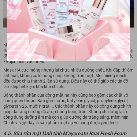
Mặt nạ M'aycreate HA
Mặt nạ HA của M'aycreate khá nổi bật khi được phủ một màu xanh
dương bắt mắt. Sản phẩm được thiết kế tinh tế với mỗi miếng mặt nạ
đều được đi kèm 1 lớp nilon phủ bên ngoài là sheetmask để tránh việc
xê dịch dính vào nhau.
Mask HA cực mỏng nhưng lại chứa nhiều dưỡng chất. Khi đắp thì ôm
sát mặt, không có lỗ hổng cũng không trơn tuột. Mỗi miếng mask
đều được chia thành 2 lần sử dụng. Điều này có thể giúp các tín đồ
làm đẹp tiết kiệm kha khá chi phí.
Bảng thành phần của dòng mặt nạ này cũng bao gồm các chất vô
cùng quen thuộc. Bao gồm nước, butylene glycol, propylene glycol,
glycereth-26, muối nitrat,... Các thành phần này có công dụng chính
giúp da tăng cường độ ẩm, chống bong tróc. Không chỉ dừng lại ở
công dụng dưỡng ẩm mà còn giúp dưỡng da trắng sáng, mềm mịn.
Chính vì vậy, đây là sản phẩm mặt nạ vô cùng được yêu thích.
4.5. Sữa rửa mặt lành tính M'aycreate Real Fresh Foam