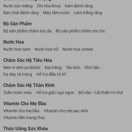
Chăm Sóc Răng Miệng
Nước súc miệng
Chỉ nha khoa
Kem đánh răng
Bàn chải đánh răng
Máy tăm nước
Làm trắng răng
Bộ Sản Phẩm
Bộ sản phẩm chăm sóc da
Bộ sản phẩm chăm sóc tóc
Nước Hoa
Nước hoa nam
Nước hoa nữ
Nước hoa unisex
Chăm Sóc Hệ Tiêu Hóa
Men vi sinh probiotic
Đại tràng
Táo bón
Khó tiêu
Dạ dày, tá tràng
Hỗ trợ điều trị trĩ
Chăm Sóc Hệ Thần Kinh
Tuần hoàn máu
Hỗ trợ giấc ngủ ngon
Bổ não - Cải thiện trí nhớ
Vitamin Cho Mẹ Bầu
Vitamin cho mẹ bầu
Vitamin cho mẹ sau sinh
Vitamin tiền mang thai