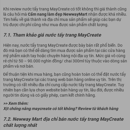
Khi review nước tẩy trang MayCreate có tốt không thì giá thành cũng
là câu hỏi mà
Cẩm nang làm đẹp NewwayMart
nhận được khá nhiều.
Tìm hiểu về giá thành và địa chỉ mua sản phẩm sẽ giúp các bạn dự
trù được chi phí cũng như mua được sản phẩm chất lượng.
7.1. Tham khảo giá nước tẩy trang MayCreate
Hiện nay, nước tẩy trang MayCreate được bày bán rất phổ biến. Do
đó mà bạn có thể dễ dàng tìm mua được sản phẩm tại các cửa hàng
mỹ phẩm xách tay hoặc chuyên hàng nội địa uy tín. Mức giá vô cùng
rẻ chỉ từ 50 – 90.000 nghìn đồng/ chai 300ml tùy thuộc vào dòng sản
phẩm và nơi bán.
Để thuận tiện khi mua hàng, bạn cũng hoàn toàn có thể đặt nước tẩy
trang MayCreate tại các trang web bán hàng online uy tín. Trên thị
trường có rất nhiều địa chỉ cung cấp nước tẩy trang MayCreate. Tuy
nhiên bạn cần lựa chọn website bán hàng uy tín, lâu đời, được nhiều
người tin dùng và có giấy phép, cam kết chính hãng.
>> Xem thêm:
Xịt chống nắng maycreate có tốt không? Review từ khách hàng
7.2. Newway Mart địa chỉ bán nước tẩy trang MayCreate
chất lượng nhất