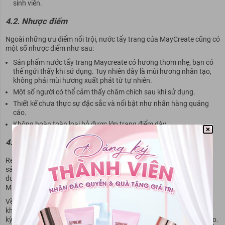
sinh viên.
4.2. Nhược điểm
Ngoài những ưu điểm nổi trội, nước tẩy trang của MayCreate cũng có
một số nhược điểm như sau:
Sản phẩm nước tẩy trang Maycreate có hương thơm nhẹ, bạn có
thể ngửi thấy khi sử dụng. Tuy nhiên đây là mùi hương nhân tạo,
không phải mùi hương xuất phát từ tự nhiên.
Một số người có thể cảm thấy châm chích sau khi sử dụng.
Thiết kế chưa thực sự đặc sắc và nổi bật như nhãn hàng quảng
cáo.
Không hoàn toàn loại bỏ được lớp trang điểm dày.
4.3. Hiệu quả sử dụng sản phẩm tẩy trang MayCreate
Review nước tẩy trang MayCreate qua cảm nhận hiệu quả sử dụng
sản phẩm từ khách hàng là yếu tố cần thiết. Chúng tôi đã tổng hợp
được ý kiến từ các khách hàng sau khi trải nghiệm nước tẩy trang
MayCreate có tốt không.
Về cơ bản, hầu hết khách hàng đều phản hồi sản phẩm đã làm tốt
khả năng làm sạch da. Với những người không trang điểm quá cầu
kỳ thì việc tẩy trang được diễn ra khá nhanh gọn và đạt hiệu quả cao.