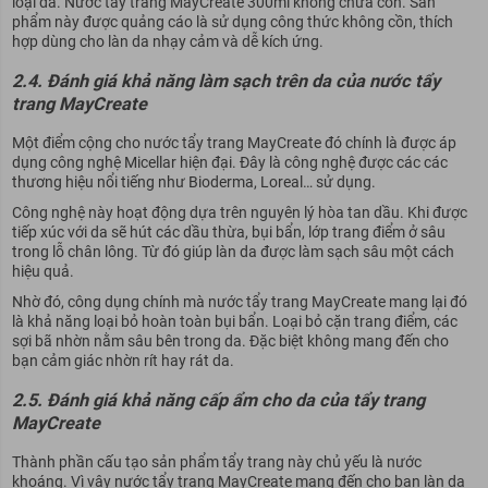
loại da.
Nước tẩy trang MayCreate 300ml không chứa cồn. Sản
phẩm này được quảng cáo là sử dụng công thức không cồn, thích
hợp dùng cho làn da nhạy cảm và dễ kích ứng.
2.4. Đánh giá khả năng làm sạch trên da của nước tẩy
trang MayCreate
Một điểm cộng cho nước tẩy trang MayCreate đó chính là được áp
dụng công nghệ Micellar hiện đại. Đây là công nghệ được các các
thương hiệu nổi tiếng như Bioderma, Loreal… sử dụng.
Công nghệ này hoạt động dựa trên nguyên lý hòa tan dầu. Khi được
tiếp xúc với da sẽ hút các dầu thừa, bụi bẩn, lớp trang điểm ở sâu
trong lỗ chân lông. Từ đó giúp làn da được làm sạch sâu một cách
hiệu quả.
Nhờ đó, công dụng chính mà nước tẩy trang MayCreate mang lại đó
là khả năng loại bỏ hoàn toàn bụi bẩn. Loại bỏ cặn trang điểm, các
sợi bã nhờn nằm sâu bên trong da. Đặc biệt không mang đến cho
bạn cảm giác nhờn rít hay rát da.
2.5. Đánh giá khả năng cấp ẩm cho da của tẩy trang
MayCreate
Thành phần cấu tạo sản phẩm tẩy trang này chủ yếu là nước
khoáng. Vì vậy nước tẩy trang MayCreate mang đến cho bạn làn da