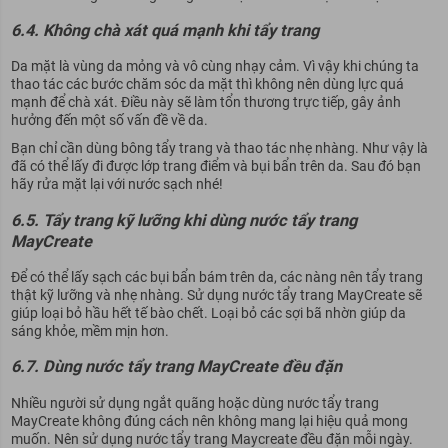
6.4. Không chà xát quá mạnh khi tẩy trang
Da mặt là vùng da mỏng và vô cùng nhạy cảm. Vì vậy khi chúng ta
thao tác các bước chăm sóc da mặt thì không nên dùng lực quá
mạnh để chà xát. Điều này sẽ làm tổn thương trực tiếp, gây ảnh
hưởng đến một số vấn đề về da.
Bạn chỉ cần dùng bông tẩy trang và thao tác nhẹ nhàng. Như vậy là
đã có thể lấy đi được lớp trang điểm và bụi bẩn trên da. Sau đó bạn
hãy rửa mặt lại với nước sạch nhé!
6.5. Tẩy trang kỹ lưỡng khi dùng nước tẩy trang
MayCreate
Để có thể lấy sạch các bụi bẩn bám trên da, các nàng nên tẩy trang
thật kỹ lưỡng và nhẹ nhàng. Sử dụng nước tẩy trang MayCreate sẽ
giúp loại bỏ hầu hết tế bào chết. Loại bỏ các sợi bã nhờn giúp da
sáng khỏe, mềm mịn hơn.
6.7. Dùng nước tẩy trang MayCreate đều đặn
Nhiều người sử dụng ngắt quãng hoặc dùng nước tẩy trang
MayCreate không đúng cách nên không mang lại hiệu quả mong
muốn. Nên sử dụng nước tẩy trang Maycreate đều đặn mỗi ngày.