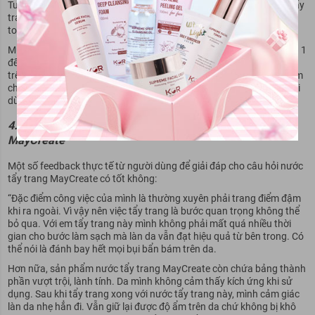
Tuy nhiên, nếu các bạn makeup đậm hơn thì sẽ cần tới một lượng tẩy
trang nhiều hơn cũng như thời gian lâu hơn để để làm sạch hoàn
toàn.
Mùi hương khi apply sẽ thoang thoảng và lưu lại trên da trong vòng 1
đến 2 phút. Sau đó chúng sẽ biến mất và không để lại hiện tượng gì
trên da. Nếu bạn sử dụng sản phẩm lần đầu có thể sẽ thấy hơi châm
chích. Do đó cần dùng thử sản phẩm tẩy trang MayCreate trước khi
dùng.
4.4. Feedback từ khách hàng sử dụng nước tẩy trang
MayCreate
Một số feedback thực tế từ người dùng để giải đáp cho câu hỏi nước
tẩy trang MayCreate có tốt không:
“Đặc điểm công việc của mình là thường xuyên phải trang điểm đậm
khi ra ngoài. Vì vậy nên việc tẩy trang là bước quan trọng không thể
bỏ qua.
Với em tẩy trang này mình không phải mất quá nhiều thời
gian cho bước làm sạch mà làn da vẫn đạt hiệu quả từ bên trong. Có
thể nói là đánh bay hết mọi bụi bẩn bám trên da.
Hơn nữa, sản phẩm nước tẩy trang MayCreate còn chứa bảng thành
phần vượt trội, lành tính. Da mình không cảm thấy kích ứng khi sử
dụng.
Sau khi tẩy trang xong với nước tẩy trang này, mình cảm giác
làn da nhẹ hẳn đi. Vẫn giữ lại được độ ẩm trên da chứ không bị khô