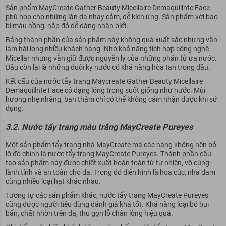
Sản phẩm MayCreate Gather Beauty Micellaire Demaquillnte Face
phù hợp cho những làn da nhạy cảm, dễ kích ứng. Sản phẩm với bao
bì màu hồng, nắp đỏ dễ dàng nhận biết.
Bảng thành phần của sản phẩm này không quá xuất sắc nhưng vẫn
làm hài lòng nhiều khách hàng. Nhờ khả năng tích hợp công nghệ
Micellar nhưng vẫn giữ được nguyên lý của những phân tử ưa nước.
Đầu còn lại là những đuôi kỵ nước có khả năng hòa tan trong dầu.
Kết cấu của nước tẩy trang Maycreate Gather Beauty Micellaire
Demaquillnte Face có dạng lỏng trong suốt giống như nước. Mùi
hương nhẹ nhàng, bạn thậm chí có thể không cảm nhận được khi sử
dụng.
3.2. Nước tẩy trang màu trắng MayCreate Pureyes
Một sản phẩm tẩy trang nhà MayCreate mà các nàng không nên bỏ
lỡ đó chính là nước tẩy trang MayCreate Pureyes. Thành phần cấu
tạo sản phẩm này được chiết xuất hoàn toàn từ tự nhiên, vô cùng
lành tính và an toàn cho da. Trong đó điển hình là hoa cúc, nha đam
cùng nhiều loại hạt khác nhau.
Tương tự các sản phẩm khác, nước tẩy trang MayCreate Pureyes
cũng được người tiêu dùng đánh giá khá tốt. Khả năng loại bỏ bụi
bẩn, chất nhờn trên da, thu gọn lỗ chân lông hiệu quả.