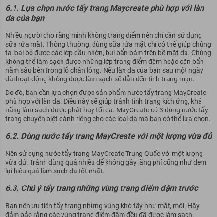
6.1. Lựa chọn nước tẩy trang Maycreate phù hợp với làn
da của bạn
Nhiều người cho rằng mình không trang điểm nên chỉ cần sử dụng
sữa rửa mặt. Thông thường, dùng sữa rửa mặt chỉ có thể giúp chúng
ta loại bỏ được các lớp dầu nhờn, bụi bẩn bám trên bề mặt da. Chúng
không thể làm sạch được những lớp trang điểm đậm hoặc cặn bẩn
nằm sâu bên trong lỗ chân lông. Nếu làn da của bạn sau một ngày
dài hoạt động không được làm sạch sẽ dẫn đến tình trạng mụn.
Do đó, bạn cần lựa chọn được sản phẩm nước tẩy trang MayCreate
phù hợp với làn da. Điều này sẽ giúp tránh tình trạng kích ứng, khả
năng làm sạch được phát huy tối đa. MayCreate có 3 dòng nước tẩy
trang chuyên biệt dành riêng cho các loại da mà bạn có thể lựa chọn.
6.2. Dùng nước tẩy trang MayCreate với một lượng vừa đủ
Nên sử dụng nước tẩy trang MayCreate Trung Quốc với một lượng
vừa đủ. Tránh dùng quá nhiều để không gây lãng phí cũng như đem
lại hiệu quả làm sạch da tốt nhất.
6.3. Chú ý tẩy trang những vùng trang điểm đậm trước
Bạn nên ưu tiên tẩy trang những vùng khó tẩy như mắt, môi. Hãy
đảm bảo rằng các vùng trang điểm đậm đều đã được làm sạch.