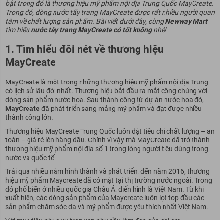
bật trong đó là thương hiệu mỹ phẩm nội địa Trung Quốc MayCreate.
Trong đó, dòng nước tẩy trang MayCreate được rất nhiều người quan
tâm về chất lượng sản phẩm. Bài viết dưới đây, cùng
Newway Mart
tìm hiểu
nước tẩy trang MayCreate có tốt không
nhé!
1. Tìm hiểu đôi nét về thương hiệu
MayCreate
MayCreate là một trong những thương hiệu mỹ phẩm nội địa Trung
có lịch sử lâu đời nhất. Thương hiệu bắt đầu ra mắt công chúng với
dòng sản phẩm nước hoa. Sau thành công từ dự án nước hoa đó,
MayCreate
đã phát triển sang mảng mỹ phẩm và đạt được nhiều
thành công lớn.
Thương hiệu MayCreate Trung Quốc luôn đặt tiêu chí chất lượng – an
toàn – giá rẻ lên hàng đầu. Chính vì vậy mà MayCreate đã trở thành
thương hiệu mỹ phẩm nội địa số 1 trong lòng người tiêu dùng trong
nước và quốc tế.
Trải qua nhiều năm hình thành và phát triển, đến năm 2016, thương
hiệu mỹ phẩm Maycreate đã có mặt tại thị trường nước ngoài. Trong
đó phổ biến ở nhiều quốc gia Châu Á, điển hình là Việt Nam. Từ khi
xuất hiện, các dòng sản phẩm của Maycreate luôn lọt top đầu các
sản phẩm chăm sóc da và mỹ phẩm được yêu thích nhất Việt Nam.