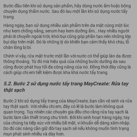
Bước đầu tiên khi sử dụng sản phẩm, hãy dùng nước ấm hoặc bông
chuyên dụng thấm nước. Sau đó lau một lần khi sử dụng nước tẩy
trang.
Hàng ngày, bạn sử dụng nhiều sản phẩm trên da mặt cùng một lúc
như kem chống nắng, serum hay kem dưỡng ẩm… Hay nhiều người
phải di chuyển ngoài trời, khói bụi cũng góp phần tạo nên những lớp
bụi dày trên mặt. Đó là những lý do khiến bạn cảm thấy khó chịu, lỗ
chân lông bị bí.
Chính vì vậy, rửa mặt trước một lần với nước có thể giúp làn da được
thông thoáng. Từ đó mà hiệu quả của những bước dưỡng da sau
cũng được phát huy tối đa công năng của nó. Đồng thời đây cũng là
cách giúp chị em tiết kiệm được kha khá nước tẩy trang.
5.2. Bước 2 sử dụng nước tẩy trang MayCreate: Rửa tay
thật sạch
Bước 2 khi sử dụng tẩy trang của MayCreate, bạn cần vệ sinh và rửa
tay thật sạch. Với nhiều chị em, đây có lẽ là bước làm không quá
quan trọng. Tuy nhiên các chuyên gia đều cho rằng rửa tay sạch là
bước làm cần thiết trong chu trình. Bởi khi sinh hoạt hàng ngày, tay
của chúng ta tiếp xúc với nhiều bề mặt, vi khuẩn dễ dàng xâm nhập.
Do đó các nàng cần giữ đôi tay sạch sẽ nếu không muốn tình trạng
mụn phát sinh nhiều và dày hơn.