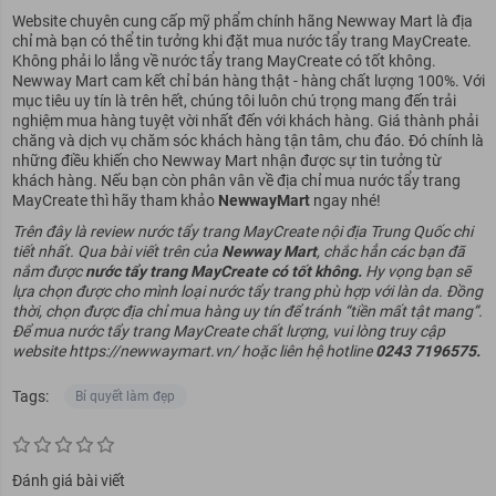
Website chuyên cung cấp mỹ phẩm chính hãng Newway Mart là địa
chỉ mà bạn có thể tin tưởng khi đặt mua nước tẩy trang MayCreate.
Không phải lo lắng về nước tẩy trang MayCreate có tốt không.
Newway Mart cam kết chỉ bán hàng thật - hàng chất lượng 100%. Với
mục tiêu uy tín là trên hết, chúng tôi luôn chú trọng mang đến trải
nghiệm mua hàng tuyệt vời nhất đến với khách hàng. Giá thành phải
chăng và dịch vụ chăm sóc khách hàng tận tâm, chu đáo. Đó chính là
những điều khiến cho Newway Mart nhận được sự tin tưởng từ
khách hàng. Nếu bạn còn phân vân về địa chỉ mua nước tẩy trang
MayCreate thì hãy tham khảo
NewwayMart
ngay nhé!
Trên đây là review nước tẩy trang MayCreate nội địa Trung Quốc chi
tiết nhất. Qua bài viết trên của
Newway Mart
, chắc hẳn các bạn đã
nắm được
nước tẩy trang MayCreate có tốt không.
Hy vọng bạn sẽ
lựa chọn được cho mình loại nước tẩy trang phù hợp với làn da. Đồng
thời, chọn được địa chỉ mua hàng uy tín để tránh “tiền mất tật mang”.
Để mua nước tẩy trang MayCreate chất lượng, vui lòng truy cập
website
https://newwaymart.vn/
hoặc liên hệ hotline
0243 7196575.
Tags:
Bí quyết làm đẹp
Đánh giá bài viết