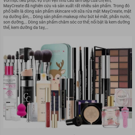
Với mục tiêu phục vụ trọn vẹn nhu cầu làm đẹp của chị em,
MayCreate đã nghiên cứu và sản xuất rất nhiều sản phẩm. Trong đó
phổ biến là dòng sản phẩm skincare với sữa rửa mặt MayCreate, mặt
nạ dưỡng ẩm,… Dòng sản phẩm makeup như bút kẻ mắt, phấn nước,
son dưỡng,… Dòng sản phẩm chăm sóc cơ thể; nổi bật là kem dưỡng
thể, kem dưỡng da tay,…