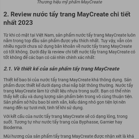
Thương hiệu mỹ phẩm MayCreate
2. Review nước tẩy trang MayCreate chi tiết
nhất 2023
Từ khi có mặt tại Việt Nam, sản phẩm nước tẩy trang MayCreate luôn
nằm trong top đầu sản phẩm được yêu thích nhất. Tuy vậy, vẫn còn
nhiều người chưa sử dụng băn khoăn về nước tẩy trang MayCreate
có tốt không. Dưới đây là review chi tiết nước tẩy trang MayCreate có
tốt không để các bạn có cái nhìn chính xác nhất:
2.1. Về thiết kế của sản phẩm tẩy trang MayCreate
Thiết kế bao bì của nước tẩy trang MayCreate khá thông dụng. Sản
phẩm được thiết kế dưới dạng chai nắp bật thông thường. Nước tẩy
trang MayCreate làm từ chất liệu nhựa trong suốt. Bạn có thể nhìn
thấy kết cấu và dung lượng sản phẩm bên trong vô cùng thuận tiện.
Sản phẩm sở hữu bao bì xinh xắn, kiểu dáng nhỏ gọn tiện lợi nên
mang đến sự tươi mới, tinh tế khi sử dụng.
Với kết cấu của nước tẩy trang MayCreate sẽ có dạng lỏng, trong
suốt. Tương tự như nước tẩy trang của Byphasse, Garnier hay
Bioderma.
Mùi hương của sản phẩm tẩy trang MayCreate được nhận xét là khá