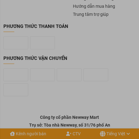
Hướng dẫn mua hàng
Trung tâm trợ giúp
PHƯƠNG THỨC THANH TOÁN
PHƯƠNG THỨC VẬN CHUYỂN
Công ty cổ phần Newway Mart
Trụ sở: Tòa nhà Newway, số 31/76 phố An
Kênh người bán
CTV
Tiếng Việt
Dương, phường Hồng Hà , tp Hà Nội, Việt