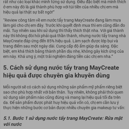
rát như các loại khác mình từng sử dụng.
Điều đặc biệt mà mình thích
ở em này đó là giá thành phù hợp với túi tiền của nhiều chị em mà
hiệu quả lại thật sự bất ngờ!”
“Review công tâm về em nước tẩy trang MayCreate đang làm mưa
làm gió cho chị em đây. Trước khi quyết định mua thì em cũng đắn đo
mãi. Tuy nhiên sau khi sử dụng thì thấy thích thật nha.
Với giá thành
này thì không đòi hỏi phải quá thần thánh, nhưng nước tẩy trang nhà
MayCreate đáp ứng đến 85% hiệu quả. Làm sạch được lớp bụi và
trang điểm sau một ngày dài. Cung cấp độ ẩm giúp da sáng.
Đặc
biệt, em khá thích bảng thành phần dịu nhẹ, không gây kích ứng của
em này. Khá ưng ý, một trải nghiệm đáng tiền các chị em nha.”
5. Cách sử dụng nước tẩy trang MayCreate
hiệu quả được chuyên gia khuyên dùng
Mỗi người sẽ có cách sử dụng những sản phẩm mỹ phẩm riêng biệt
sao cho phù hợp nhất với bản thân. Tuy nhiên, không phải thói quen
sử dụng sản phẩm nào cũng đúng và mang lại hiệu quả tối đa trên
da.
Để sản phẩm được phát huy hiệu quả vốn có, chị em cần lưu ý
thực hiện những bước cơ bản được nhiều chuyên gia makeup tư vấn:
5.1. Bước 1 sử dụng nước tẩy trang MayCreate: Rửa mặt
với nước