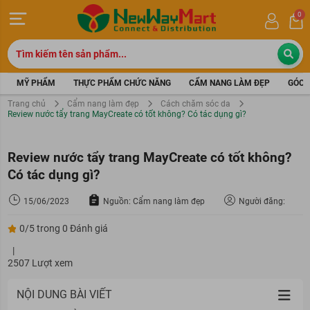
0
MỸ PHẨM
THỰC PHẨM CHỨC NĂNG
CẨM NANG LÀM ĐẸP
GÓC 
Trang chủ
Cẩm nang làm đẹp
Cách chăm sóc da
Review nước tẩy trang MayCreate có tốt không? Có tác dụng gì?
Review nước tẩy trang MayCreate có tốt không?
Có tác dụng gì?
15/06/2023
Nguồn: Cẩm nang làm đẹp
Người đăng:
0/5 trong 0 Đánh giá
|
2507 Lượt xem
NỘI DUNG BÀI VIẾT