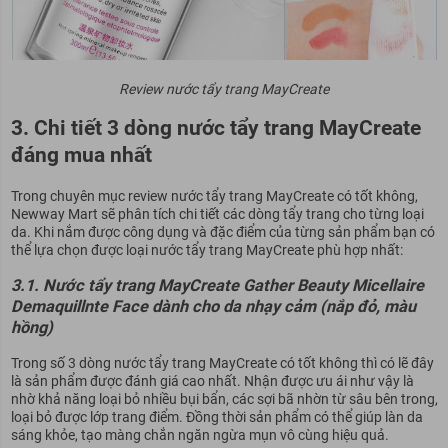
Review nước tẩy trang MayCreate
3. Chi tiết 3 dòng nước tẩy trang MayCreate
đáng mua nhất
Trong chuyên mục review nước tẩy trang MayCreate có tốt không,
Newway Mart sẽ phân tích chi tiết các dòng tẩy trang cho từng loại
da. Khi nắm được công dụng và đặc điểm của từng sản phẩm bạn có
thể lựa chọn được loại nước tẩy trang MayCreate phù hợp nhất:
3.1. Nước tẩy trang MayCreate Gather Beauty Micellaire
Demaquillnte Face dành cho da nhạy cảm (nắp đỏ, màu
hồng)
Trong số 3 dòng nước tẩy trang MayCreate có tốt không thì có lẽ đây
là sản phẩm được đánh giá cao nhất. Nhận được ưu ái như vậy là
nhờ khả năng loại bỏ nhiều bụi bẩn, các sợi bã nhờn từ sâu bên trong,
loại bỏ được lớp trang điểm. Đồng thời sản phẩm có thể giúp làn da
sáng khỏe, tạo màng chắn ngăn ngừa mụn vô cùng hiệu quả.