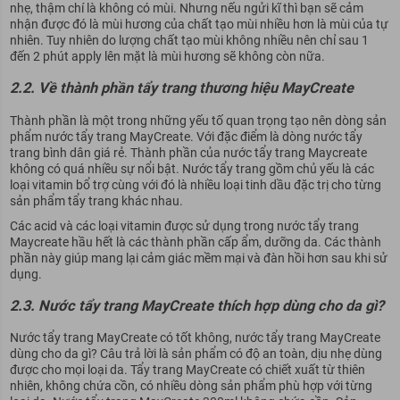
nhẹ, thậm chí là không có mùi. Nhưng nếu ngửi kĩ thì bạn sẽ cảm
nhận được đó là mùi hương của chất tạo mùi nhiều hơn là mùi của tự
nhiên. Tuy nhiên do lượng chất tạo mùi không nhiều nên chỉ sau 1
đến 2 phút apply lên mặt là mùi hương sẽ không còn nữa.
2.2. Về thành phần tẩy trang thương hiệu MayCreate
Thành phần là một trong những yếu tố quan trọng tạo nên dòng sản
phẩm nước tẩy trang MayCreate. Với đặc điểm là dòng nước tẩy
trang bình dân giá rẻ. Thành phần của nước tẩy trang Maycreate
không có quá nhiều sự nổi bật. Nước tẩy trang gồm chủ yếu là các
loại vitamin bổ trợ cùng với đó là nhiều loại tinh dầu đặc trị cho từng
sản phẩm tẩy trang khác nhau.
Các acid và các loại vitamin được sử dụng trong nước tẩy trang
Maycreate hầu hết là các thành phần cấp ẩm, dưỡng da. Các thành
phần này giúp mang lại cảm giác mềm mại và đàn hồi hơn sau khi sử
dụng.
2.3. Nước tẩy trang MayCreate thích hợp dùng cho da gì?
Nước tẩy trang MayCreate có tốt không, nước tẩy trang MayCreate
dùng cho da gì? Câu trả lời là sản phẩm có độ an toàn, dịu nhẹ dùng
được cho mọi loại da. Tẩy trang MayCreate có chiết xuất từ thiên
nhiên, không chứa cồn, có nhiều dòng sản phẩm phù hợp với từng