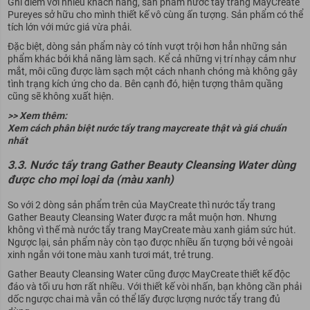
Ghi điểm với nhiều khách hàng, sản phẩm nước tẩy trang MayCreate
Pureyes sở hữu cho mình thiết kế vô cùng ấn tượng. Sản phẩm có thể
tích lớn với mức giá vừa phải.
Đặc biệt, dòng sản phẩm này có tính vượt trội hơn hẳn những sản
phẩm khác bởi khả năng làm sạch. Kể cả những vị trí nhạy cảm như
mắt, môi cũng được làm sạch một cách nhanh chóng mà không gây
tình trạng kích ứng cho da. Bên cạnh đó, hiện tượng thâm quầng
cũng sẽ không xuất hiện.
>> Xem thêm:
Xem cách phân biệt nước tẩy trang maycreate thật và giá chuẩn
nhất
3.3. Nước tẩy trang Gather Beauty Cleansing Water dùng
được cho mọi loại da (màu xanh)
So với 2 dòng sản phẩm trên của MayCreate thì nước tẩy trang
Gather Beauty Cleansing Water được ra mắt muộn hơn. Nhưng
không vì thế mà nước tẩy trang MayCreate màu xanh giảm sức hút.
Ngược lại, sản phẩm này còn tạo được nhiều ấn tượng bởi vẻ ngoài
xinh ngắn với tone màu xanh tươi mát, trẻ trung.
Gather Beauty Cleansing Water cũng được MayCreate thiết kế độc
đáo và tối ưu hơn rất nhiều. Với thiết kế vòi nhấn, bạn không cần phải
dốc ngược chai mà vẫn có thể lấy được lượng nước tẩy trang đủ