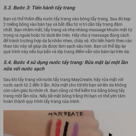
5.3. Bước 3: Tiến hành tẩy trang
Bạn có thể thấm đều nước tẩy trang vào bông tẩy trang. Sau đó kẹp
2 miếng bông vào bàn tay và bắt đầu từ vị trí cần tẩy trang đậm
nhất.
Bạn nhắm mắt, tẩy trang và nhẹ nhàng massage khuôn mặt từ
trong ra ngoài hoặc từ dưới lên trên. Hãy chú ý massage đúng cách
để tránh trường hợp da bị nhăn nheo, chảy xệ. Khi tiến hành theo các
thao tác này sẽ giúp da được làm sạch sâu hơn. Bạn có thể lặp lại
quá trình này nếu bụi bẩn và lớp trang điểm vẫn còn bám lại trên da.
5.4. Bước 4 sử dụng nước tẩy trang: Rửa mặt lại một lần
nữa với nước sạch
Sau khi tẩy trang với nước tẩy trang MayCreate, hãy rửa mặt với
nước sạch từ 2 đến 3 lần. Rửa mặt cho tới khi bạn sờ lên da không
còn cảm giác bị nhờn rít.
Bạn cũng có thể kiểm tra bằng bông tẩy
trang một lần nữa. Nếu bề mặt bông trắng thì bạn có thể yên tâm
hoàn thành quy trình tẩy trang của mình.