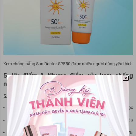
Kem chống nắng Sun Doctor SPF50 được nhiều người dùng yêu thích
5. Ưu điểm & Nhược điểm của kem chống
nắng Sun Doctor
5.1 Ưu điểm
Giá thành rẻ
: Mức giá
100.000–215.000 VNĐ
phù hợp với học
sinh, sinh viên hoặc người có ngân sách hạn chế.
Kết cấu nhẹ
: Thẩm thấu nhanh, không bết dính, phù hợp với da
dầu và hỗn hợp thiên dầu.
Bảo vệ cơ bản
: SPF50+ và PA+++ bảo vệ da khỏi tia UVA/UVB