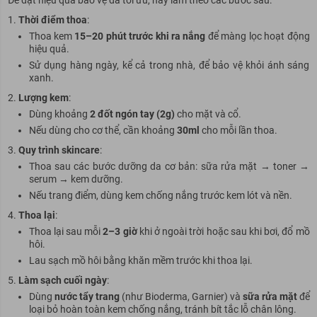
Để đạt hiệu quả bảo vệ da tối ưu, hãy làm theo các bước sau:
Thời điểm thoa
:
Thoa kem
15–20 phút trước khi ra nắng
để màng lọc hoạt động
hiệu quả.
Sử dụng hàng ngày, kể cả trong nhà, để bảo vệ khỏi ánh sáng
xanh.
Lượng kem
:
Dùng khoảng
2 đốt ngón tay (2g)
cho mặt và cổ.
Nếu dùng cho cơ thể, cần khoảng
30ml
cho mỗi lần thoa.
Quy trình skincare
:
Thoa sau các bước dưỡng da cơ bản: sữa rửa mặt → toner →
serum → kem dưỡng.
Nếu trang điểm, dùng kem chống nắng trước kem lót và nền.
Thoa lại
:
Thoa lại sau mỗi
2–3 giờ
khi ở ngoài trời hoặc sau khi bơi, đổ mồ
hôi.
Lau sạch mồ hôi bằng khăn mềm trước khi thoa lại.
Làm sạch cuối ngày
:
Dùng
nước tẩy trang
(như Bioderma, Garnier) và
sữa rửa mặt
để
loại bỏ hoàn toàn kem chống nắng, tránh bít tắc lỗ chân lông.