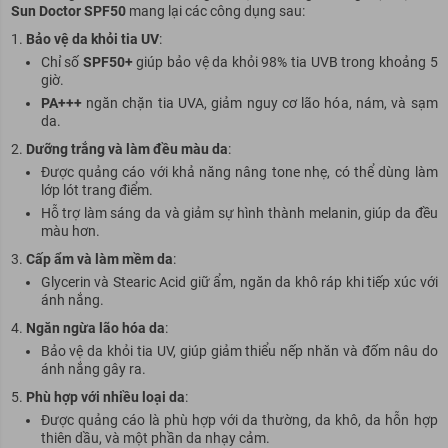
Sun Doctor SPF50
mang lại các công dụng sau:
Bảo vệ da khỏi tia UV
:
Chỉ số
SPF50+
giúp bảo vệ da khỏi 98% tia UVB trong khoảng 5
giờ.
PA+++
ngăn chặn tia UVA, giảm nguy cơ lão hóa, nám, và sạm
da.
Dưỡng trắng và làm đều màu da
:
Được quảng cáo với khả năng nâng tone nhẹ, có thể dùng làm
lớp lót trang điểm.
Hỗ trợ làm sáng da và giảm sự hình thành melanin, giúp da đều
màu hơn.
Cấp ẩm và làm mềm da
:
Glycerin và Stearic Acid giữ ẩm, ngăn da khô ráp khi tiếp xúc với
ánh nắng.
Ngăn ngừa lão hóa da
:
Bảo vệ da khỏi tia UV, giúp giảm thiểu nếp nhăn và đốm nâu do
ánh nắng gây ra.
Phù hợp với nhiều loại da
:
Được quảng cáo là phù hợp với da thường, da khô, da hỗn hợp
thiên dầu, và một phần da nhạy cảm.