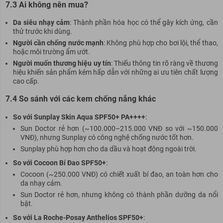
7.3 Ai không nên mua?
Da siêu nhạy cảm
: Thành phần hóa học có thể gây kích ứng, cần
thử trước khi dùng.
Người cần chống nước mạnh
: Không phù hợp cho bơi lội, thể thao,
hoặc môi trường ẩm ướt.
Người muốn thương hiệu uy tín
: Thiếu thông tin rõ ràng về thương
hiệu khiến sản phẩm kém hấp dẫn với những ai ưu tiên chất lượng
cao cấp.
7.4 So sánh với các kem chống nắng khác
So với Sunplay Skin Aqua SPF50+ PA++++
:
Sun Doctor rẻ hơn (~100.000–215.000 VNĐ so với ~150.000
VNĐ), nhưng Sunplay có công nghệ chống nước tốt hơn.
Sunplay phù hợp hơn cho da dầu và hoạt động ngoài trời.
So với Cocoon Bí Đao SPF50+
:
Cocoon (~250.000 VNĐ) có chiết xuất bí đao, an toàn hơn cho
da nhạy cảm.
Sun Doctor rẻ hơn, nhưng không có thành phần dưỡng da nổi
bật.
So với La Roche-Posay Anthelios SPF50+
: