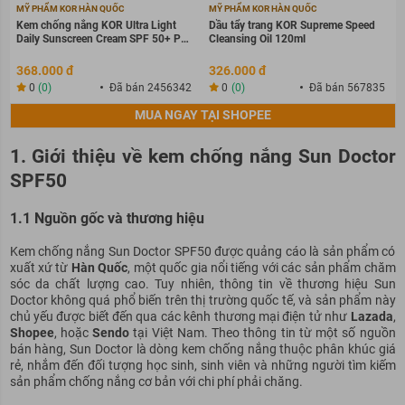
MỸ PHẨM KOR HÀN QUỐC
MỸ PHẨM KOR HÀN QUỐC
Kem chống nắng KOR Ultra Light
Dầu tẩy trang KOR Supreme Speed
Daily Sunscreen Cream SPF 50+ PA
Cleansing Oil 120ml
++++
368.000 đ
326.000 đ
0
(0)
Đã bán 2456342
0
(0)
Đã bán 567835
MUA NGAY TẠI SHOPEE
1. Giới thiệu về kem chống nắng Sun Doctor
SPF50
1.1 Nguồn gốc và thương hiệu
Kem chống nắng Sun Doctor SPF50 được quảng cáo là sản phẩm có
xuất xứ từ
Hàn Quốc
, một quốc gia nổi tiếng với các sản phẩm chăm
sóc da chất lượng cao. Tuy nhiên, thông tin về thương hiệu Sun
Doctor không quá phổ biến trên thị trường quốc tế, và sản phẩm này
chủ yếu được biết đến qua các kênh thương mại điện tử như
Lazada
,
Shopee
, hoặc
Sendo
tại Việt Nam. Theo thông tin từ một số nguồn
bán hàng, Sun Doctor là dòng kem chống nắng thuộc phân khúc giá
rẻ, nhắm đến đối tượng học sinh, sinh viên và những người tìm kiếm
sản phẩm chống nắng cơ bản với chi phí phải chăng.