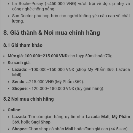
La Roche-Posay (~450.000 VNĐ) vượt trội về độ dịu nhẹ và
công nghệ chống nắng.
Sun Doctor phù hợp hơn cho người không yêu cầu cao về chất
lượng.
8. Giá thành & Nơi mua chính hãng
8.1 Giá tham khảo
Mức giá
:
100.000–215.000 VNĐ
cho tuýp 50ml hoặc 70g.
So sánh giá
:
Lazada
: ~100.000–150.000 VNĐ (shop Mỹ Phẩm 369, Lazada
Mall).
Sendo
: ~215.000 VNĐ (Mỹ Phẩm 369).
Shopee
: ~120.000–180.000 VNĐ (tùy gian hàng).
8.2 Nơi mua chính hãng
Online
:
Lazada
: Tìm các gian hàng uy tín như
Lazada Mall
,
Mỹ Phẩm
369
, hoặc
Sagi Shop
.
Shopee
: Chọn shop có nhãn
Mall
hoặc đánh giá cao (>4.5 sao).