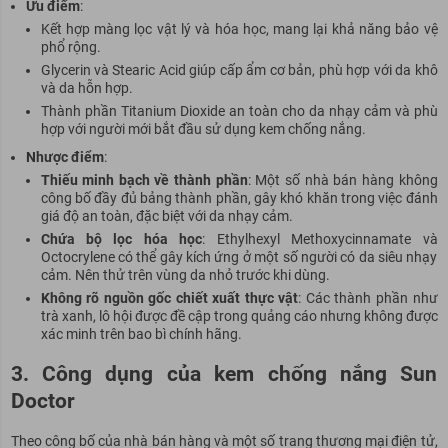
Ưu điểm
:
Kết hợp màng lọc vật lý và hóa học, mang lại khả năng bảo vệ
phổ rộng.
Glycerin và Stearic Acid giúp cấp ẩm cơ bản, phù hợp với da khô
và da hỗn hợp.
Thành phần Titanium Dioxide an toàn cho da nhạy cảm và phù
hợp với người mới bắt đầu sử dụng kem chống nắng.
Nhược điểm
:
Thiếu minh bạch về thành phần
: Một số nhà bán hàng không
công bố đầy đủ bảng thành phần, gây khó khăn trong việc đánh
giá độ an toàn, đặc biệt với da nhạy cảm.
Chứa bộ lọc hóa học
: Ethylhexyl Methoxycinnamate và
Octocrylene có thể gây kích ứng ở một số người có da siêu nhạy
cảm. Nên thử trên vùng da nhỏ trước khi dùng.
Không rõ nguồn gốc chiết xuất thực vật
: Các thành phần như
trà xanh, lô hội được đề cập trong quảng cáo nhưng không được
xác minh trên bao bì chính hãng.
3. Công dụng của kem chống nắng Sun
Doctor
Theo công bố của nhà bán hàng và một số trang thương mại điện tử,