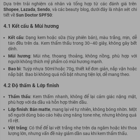
Dựa trên trải nghiệm cá nhân và tổng hợp từ các đánh giá trên
Shopee
,
Lazada
,
Sendo
, và các beauty blog, dưới đây là nhận xét chi
tiết về
Sun Doctor SPF50
:
4.1 Kết cấu & Mùi hương
Kết cấu
: Dạng kem hoặc sữa (tùy phiên bản), màu trắng, mịn, dễ
tán đều trên da. Kem thẩm thấu trong 30–40 giây, không gây bết
dính.
Mùi hương
: Mùi nhẹ, thoang thoảng, không nồng, phù hợp với
người không thích mỹ phẩm có mùi hương mạnh.
Bao bì
: Tuýp nhựa 50ml hoặc 70g, thiết kế đơn giản, nắp vặn hoặc
nắp bật. Bao bì không quá nổi bật nhưng tiện lợi, dễ mang theo.
4.2 Độ thấm & Lớp finish
Thẩm thấu
: Kem thấm nhanh, không để lại cảm giác nặng mặt,
phù hợp với da dầu và hỗn hợp thiên dầu.
Lớp finish
:
Bán matte
, mang lại vẻ tự nhiên, không bóng nhờn. Một
số người dùng báo cáo hiệu ứng nâng tone nhẹ, nhưng không quá
rõ rệt.
Vệt trắng
: Có thể để lại vệt trắng nhẹ trên da ngăm hoặc khi thoa
lượng lớn, nhưng vấn đề này giảm dần sau khi kem thẩm thấu.