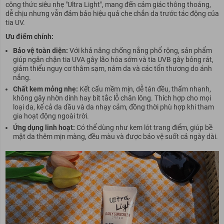
công thức siêu nhẹ "Ultra Light", mang đến cảm giác thông thoáng,
dễ chịu nhưng vẫn đảm bảo hiệu quả che chắn da trước tác động của
tia UV.
Ưu điểm chính:
Bảo vệ toàn diện:
Với khả năng chống nắng phổ rộng, sản phẩm
giúp ngăn chặn tia UVA gây lão hóa sớm và tia UVB gây bỏng rát,
giảm thiểu nguy cơ thâm sạm, nám da và các tổn thương do ánh
nắng.
Chất kem mỏng nhẹ:
Kết cấu mềm mịn, dễ tán đều, thấm nhanh,
không gây nhờn dính hay bít tắc lỗ chân lông. Thích hợp cho mọi
loại da, kể cả da dầu và da nhạy cảm, đồng thời phù hợp khi tham
gia hoạt động ngoài trời.
Ứng dụng linh hoạt:
Có thể dùng như kem lót trang điểm, giúp bề
mặt da thêm mịn màng, đều màu và được bảo vệ suốt cả ngày dài.