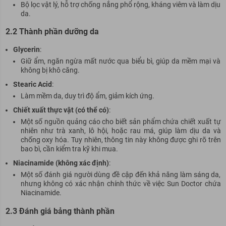
Bộ lọc vật lý, hỗ trợ chống nắng phổ rộng, kháng viêm và làm dịu
da.
2.2 Thành phần dưỡng da
Glycerin
:
Giữ ẩm, ngăn ngừa mất nước qua biểu bì, giúp da mềm mại và
không bị khô căng.
Stearic Acid
:
Làm mềm da, duy trì độ ẩm, giảm kích ứng.
Chiết xuất thực vật (có thể có)
:
Một số nguồn quảng cáo cho biết sản phẩm chứa chiết xuất tự
nhiên như trà xanh, lô hội, hoặc rau má, giúp làm dịu da và
chống oxy hóa. Tuy nhiên, thông tin này không được ghi rõ trên
bao bì, cần kiểm tra kỹ khi mua.
Niacinamide (không xác định)
:
Một số đánh giá người dùng đề cập đến khả năng làm sáng da,
nhưng không có xác nhận chính thức về việc Sun Doctor chứa
Niacinamide.
2.3 Đánh giá bảng thành phần