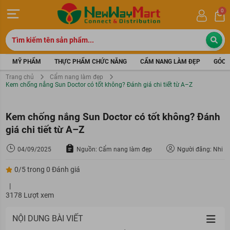
0
MỸ PHẨM
THỰC PHẨM CHỨC NĂNG
CẨM NANG LÀM ĐẸP
GÓC 
Trang chủ
Cẩm nang làm đẹp
Kem chống nắng Sun Doctor có tốt không? Đánh giá chi tiết từ A–Z
Kem chống nắng Sun Doctor có tốt không? Đánh
giá chi tiết từ A–Z
04/09/2025
Nguồn: Cẩm nang làm đẹp
Người đăng: Nhi
0/5 trong 0 Đánh giá
|
3178 Lượt xem
NỘI DUNG BÀI VIẾT