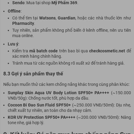
Sendo
: Mua tại shop
Mỹ Phẩm 369
.
Offline
:
Có thể tìm tại
Watsons
,
Guardian
, hoặc các nhà thuốc lớn như
Pharmacity
.
Tuy nhiên, sản phẩm không phổ biến ở kênh offline, nên ưu tiên
mua online.
Lưu ý
:
Kiểm tra
mã batch code
trên bao bì qua
checkcosmetic.net
để
xác minh hàng chính hãng.
Tránh mua từ các nguồn không rõ xuất xứ để tránh hàng giả.
8.3 Gợi ý sản phẩm thay thế
Nếu bạn muốn thử các kem chống nắng khác trong cùng phân khúc:
Sunplay Skin Aqua UV Body Lotion SPF50+ PA++++
(~150.000
VNĐ/50g): Chống nước tốt, phù hợp da dầu.
Cocoon Bí Đao Sun Fluid SPF50+
(~250.000 VNĐ/50ml): Dịu nhẹ,
chiết xuất tự nhiên, an toàn cho da nhạy cảm.
KOR UV Protection SPF50+ PA++++
(~200.000 VNĐ/50ml): Nâng
tone nhẹ, giá hợp lý.