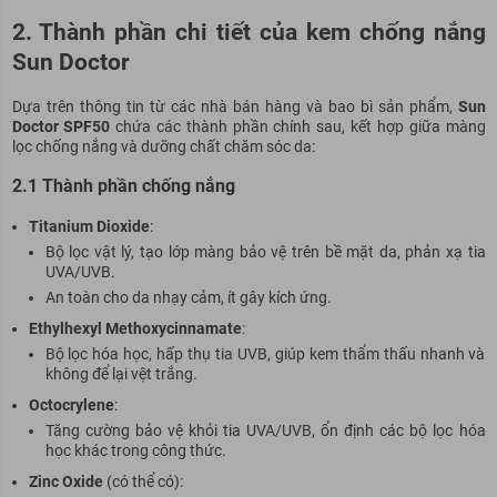
2. Thành phần chi tiết của kem chống nắng
Sun Doctor
Dựa trên thông tin từ các nhà bán hàng và bao bì sản phẩm,
Sun
Doctor SPF50
chứa các thành phần chính sau, kết hợp giữa màng
lọc chống nắng và dưỡng chất chăm sóc da:
2.1 Thành phần chống nắng
Titanium Dioxide
:
Bộ lọc vật lý, tạo lớp màng bảo vệ trên bề mặt da, phản xạ tia
UVA/UVB.
An toàn cho da nhạy cảm, ít gây kích ứng.
Ethylhexyl Methoxycinnamate
:
Bộ lọc hóa học, hấp thụ tia UVB, giúp kem thẩm thấu nhanh và
không để lại vệt trắng.
Octocrylene
:
Tăng cường bảo vệ khỏi tia UVA/UVB, ổn định các bộ lọc hóa
học khác trong công thức.
Zinc Oxide
(có thể có):