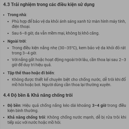
4.3 Trải nghiệm trong các điều kiện sử dụng
Trong nhà
:
Phù hợp để bảo vệ da khỏi ánh sáng xanh từ màn hình máy tính,
điện thoại.
Sau 6–8 giờ, da vẫn mềm mại, không bị khô căng.
Ngoài trời
:
Trong điều kiện nắng nhẹ (30–35°C), kem bảo vệ da khỏi đỏ rát
trong 3–4 giờ.
Với nắng gắt hoặc hoạt động ngoài trời lâu, cần thoa lại sau 2–3
giờ để duy trì hiệu quả.
Tập thể thao hoặc đi biển
:
Không được thiết kế chuyên biệt cho chống nước, dễ trôi khi đổ
mồ hôi hoặc bơi. Người dùng cần thoa lại thường xuyên.
4.4 Độ bền & Khả năng chống trôi
Độ bền
: Hiệu quả chống nắng kéo dài khoảng
3–4 giờ
trong điều
kiện bình thường.
Khả năng chống trôi
: Không chống nước mạnh, dễ bị rửa trôi khi
tiếp xúc với nước hoặc mồ hôi.