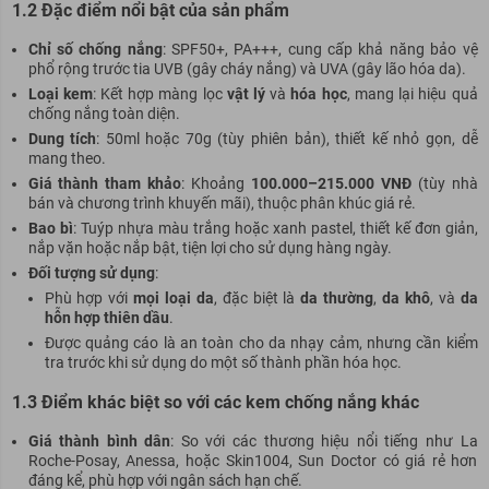
1.2 Đặc điểm nổi bật của sản phẩm
Chỉ số chống nắng
: SPF50+, PA+++, cung cấp khả năng bảo vệ
phổ rộng trước tia UVB (gây cháy nắng) và UVA (gây lão hóa da).
Loại kem
: Kết hợp màng lọc
vật lý
và
hóa học
, mang lại hiệu quả
chống nắng toàn diện.
Dung tích
: 50ml hoặc 70g (tùy phiên bản), thiết kế nhỏ gọn, dễ
mang theo.
Giá thành tham khảo
: Khoảng
100.000–215.000 VNĐ
(tùy nhà
bán và chương trình khuyến mãi), thuộc phân khúc giá rẻ.
Bao bì
: Tuýp nhựa màu trắng hoặc xanh pastel, thiết kế đơn giản,
nắp vặn hoặc nắp bật, tiện lợi cho sử dụng hàng ngày.
Đối tượng sử dụng
:
Phù hợp với
mọi loại da
, đặc biệt là
da thường
,
da khô
, và
da
hỗn hợp thiên dầu
.
Được quảng cáo là an toàn cho da nhạy cảm, nhưng cần kiểm
tra trước khi sử dụng do một số thành phần hóa học.
1.3 Điểm khác biệt so với các kem chống nắng khác
Giá thành bình dân
: So với các thương hiệu nổi tiếng như La
Roche-Posay, Anessa, hoặc Skin1004, Sun Doctor có giá rẻ hơn
đáng kể, phù hợp với ngân sách hạn chế.