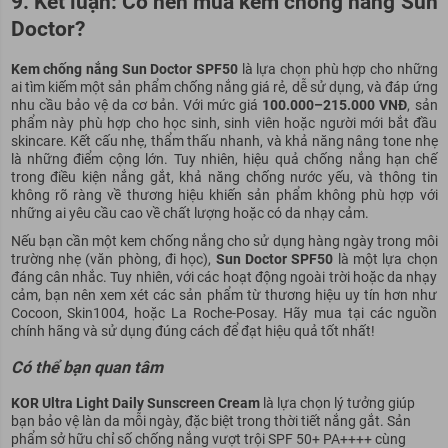
9. Kết luận: Có nên mua kem chống nắng Sun
Doctor?
Kem chống nắng Sun Doctor SPF50
là lựa chọn phù hợp cho những
ai tìm kiếm một sản phẩm chống nắng giá rẻ, dễ sử dụng, và đáp ứng
nhu cầu bảo vệ da cơ bản. Với mức giá
100.000–215.000 VNĐ
, sản
phẩm này phù hợp cho học sinh, sinh viên hoặc người mới bắt đầu
skincare. Kết cấu nhẹ, thẩm thấu nhanh, và khả năng nâng tone nhẹ
là những điểm cộng lớn. Tuy nhiên, hiệu quả chống nắng hạn chế
trong điều kiện nắng gắt, khả năng chống nước yếu, và thông tin
không rõ ràng về thương hiệu khiến sản phẩm không phù hợp với
những ai yêu cầu cao về chất lượng hoặc có da nhạy cảm.
Nếu bạn cần một kem chống nắng cho sử dụng hàng ngày trong môi
trường nhẹ (văn phòng, đi học),
Sun Doctor SPF50
là một lựa chọn
đáng cân nhắc. Tuy nhiên, với các hoạt động ngoài trời hoặc da nhạy
cảm, bạn nên xem xét các sản phẩm từ thương hiệu uy tín hơn như
Cocoon, Skin1004, hoặc La Roche-Posay. Hãy mua tại các nguồn
chính hãng và sử dụng đúng cách để đạt hiệu quả tốt nhất!
Có thể bạn quan tâm
KOR Ultra Light Daily Sunscreen Cream
là lựa chọn lý tưởng giúp
bạn bảo vệ làn da mỗi ngày, đặc biệt trong thời tiết nắng gắt. Sản
phẩm sở hữu chỉ số chống nắng vượt trội SPF 50+ PA++++ cùng