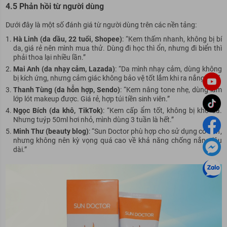
4.5 Phản hồi từ người dùng
Dưới đây là một số đánh giá từ người dùng trên các nền tảng:
Hà Linh (da dầu, 22 tuổi, Shopee)
: “Kem thấm nhanh, không bị bí
da, giá rẻ nên mình mua thử. Dùng đi học thì ổn, nhưng đi biển thì
phải thoa lại nhiều lần.”
Mai Anh (da nhạy cảm, Lazada)
: “Da mình nhạy cảm, dùng không
bị kích ứng, nhưng cảm giác không bảo vệ tốt lắm khi ra nắng lâu.”
Thanh Tùng (da hỗn hợp, Sendo)
: “Kem nâng tone nhẹ, dùng làm
lớp lót makeup được. Giá rẻ, hợp túi tiền sinh viên.”
Ngọc Bích (da khô, TikTok)
: “Kem cấp ẩm tốt, không bị khô da.
Nhưng tuýp 50ml hơi nhỏ, mình dùng 3 tuần là hết.”
Minh Thư (beauty blog)
: “Sun Doctor phù hợp cho sử dụng cơ bản,
nhưng không nên kỳ vọng quá cao về khả năng chống nắng lâu
dài.”