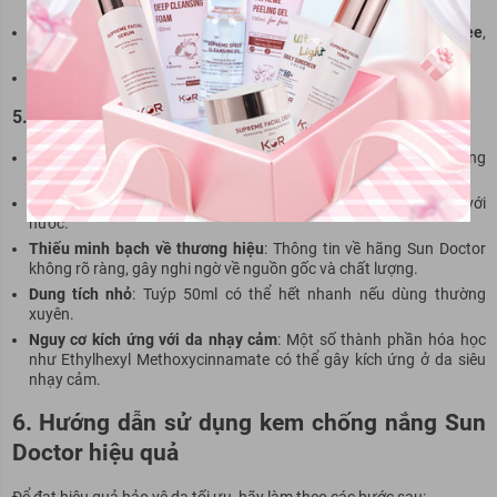
trong điều kiện sử dụng hàng ngày.
Dễ tìm mua
: Có sẵn trên các sàn thương mại điện tử như
Shopee
,
Lazada
,
Sendo
.
Hiệu ứng nâng tone nhẹ
: Có thể dùng làm lớp lót trang điểm.
5.2 Nhược điểm
Hiệu quả chống nắng hạn chế
: Không phù hợp cho các hoạt động
ngoài trời cường độ cao hoặc đi biển.
Khả năng chống nước yếu
: Dễ trôi khi đổ mồ hôi hoặc tiếp xúc với
nước.
Thiếu minh bạch về thương hiệu
: Thông tin về hãng Sun Doctor
không rõ ràng, gây nghi ngờ về nguồn gốc và chất lượng.
Dung tích nhỏ
: Tuýp 50ml có thể hết nhanh nếu dùng thường
xuyên.
Nguy cơ kích ứng với da nhạy cảm
: Một số thành phần hóa học
như Ethylhexyl Methoxycinnamate có thể gây kích ứng ở da siêu
nhạy cảm.
6. Hướng dẫn sử dụng kem chống nắng Sun
Doctor hiệu quả