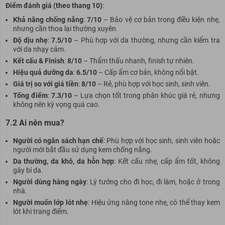
Điểm đánh giá (theo thang 10)
:
Khả năng chống nắng
:
7/10
– Bảo vệ cơ bản trong điều kiện nhẹ,
nhưng cần thoa lại thường xuyên.
Độ dịu nhẹ
:
7.5/10
– Phù hợp với da thường, nhưng cần kiểm tra
với da nhạy cảm.
Kết cấu & Finish
:
8/10
– Thẩm thấu nhanh, finish tự nhiên.
Hiệu quả dưỡng da
:
6.5/10
– Cấp ẩm cơ bản, không nổi bật.
Giá trị so với giá tiền
:
8/10
– Rẻ, phù hợp với học sinh, sinh viên.
Tổng điểm
:
7.3/10
– Lựa chọn tốt trong phân khúc giá rẻ, nhưng
không nên kỳ vọng quá cao.
7.2 Ai nên mua?
Người có ngân sách hạn chế
: Phù hợp với học sinh, sinh viên hoặc
người mới bắt đầu sử dụng kem chống nắng.
Da thường, da khô, da hỗn hợp
: Kết cấu nhẹ, cấp ẩm tốt, không
gây bí da.
Người dùng hàng ngày
: Lý tưởng cho đi học, đi làm, hoặc ở trong
nhà.
Người muốn lớp lót nhẹ
: Hiệu ứng nâng tone nhẹ, có thể thay kem
lót khi trang điểm.