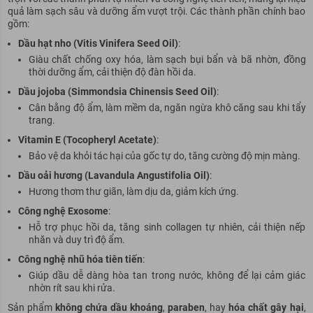
quả làm sạch sâu và dưỡng ẩm vượt trội. Các thành phần chính bao
gồm:
Dầu hạt nho (Vitis Vinifera Seed Oil)
:
Giàu chất chống oxy hóa, làm sạch bụi bẩn và bã nhờn, đồng
thời dưỡng ẩm, cải thiện độ đàn hồi da.
Dầu jojoba (Simmondsia Chinensis Seed Oil)
:
Cân bằng độ ẩm, làm mềm da, ngăn ngừa khô căng sau khi tẩy
trang.
Vitamin E (Tocopheryl Acetate)
:
Bảo vệ da khỏi tác hại của gốc tự do, tăng cường độ mịn màng.
Dầu oải hương (Lavandula Angustifolia Oil)
:
Hương thơm thư giãn, làm dịu da, giảm kích ứng.
Công nghệ Exosome
:
Hỗ trợ phục hồi da, tăng sinh collagen tự nhiên, cải thiện nếp
nhăn và duy trì độ ẩm.
Công nghệ nhũ hóa tiên tiến
:
Giúp dầu dễ dàng hòa tan trong nước, không để lại cảm giác
nhờn rít sau khi rửa.
Sản phẩm
không chứa dầu khoáng
,
paraben
, hay
hóa chất gây hại
,