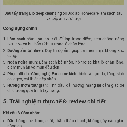
Dầu tẩy trang Bio deep cleansing oil Usolab Homecare làm sạch sâu
và cấp ẩm vượt trội
Công dụng chính
Làm sạch sâu
: Loại bỏ triệt để lớp trang điểm, kem chống nắng
SPF 35+ và bụi bẩn tích tụ trong lỗ chân lông.
Dưỡng ẩm tự nhiên
: Duy trì độ ẩm, giúp da mềm mịn, không khô
căng.
Ngăn ngừa mụn
: Làm sạch bã nhờn, hỗ trợ se khít lỗ chân lông,
giảm mụn ẩn và mụn đầu đen.
Phục hồi da
: Công nghệ Exosome kích thích tái tạo da, tăng sinh
collagen, cải thiện nếp nhăn.
Hương thơm thư giãn
: Tinh dầu oải hương mang lại cảm giác dễ
chịu trong quá trình tẩy trang.
5. Trải nghiệm thực tế & review chi tiết
Kết cấu & Cảm nhận
:
Dầu
: Lỏng nhẹ, trong suốt, thẩm thấu nhanh, không gây cảm giác
nặng da.