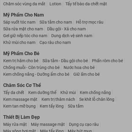
Chăm sóc vùng da mắt
Lotion
Tẩy tế bào da chết mặt
Mỹ Phẩm Cho Nam
Sáp vuốt tóc nam
Sữa tắm cho nam
Hỗ trợ mọc râu
Sữa rửa mặt cho nam
Dầu gội - Xả cho nam
Gel giữ nếp tóc cho nam
Dung dịch vệ sinh nam
Khử mùi cho nam
Cạo râu cho nam
Mỹ Phẩm Cho Bé
Kem trị hăm cho bé
Sữa tắm - Dầu gội cho bé
Phấn rôm cho bé
Chống muỗi - Côn trùng cho bé
Nước hoa cho bé
Kem chống nắng - Dưỡng ẩm cho bé
Giữ ấm cho bé
Chăm Sóc Cơ Thể
Tẩy da chết
Kem dưỡng thể
Khử mùi
Kem chống nắng
Kem massage mặt
Kem trị thâm nách
Se khít lỗ chân lông
Kem tan mỡ bụng
Kem tẩy lông
Sữa tắm
Thiết Bị Làm Đẹp
Máy rửa mặt
Máy massage mặt
Dụng cụ cạo râu
Máy xông hơi mặt
Máy tẩy lông
Máy hút mụn