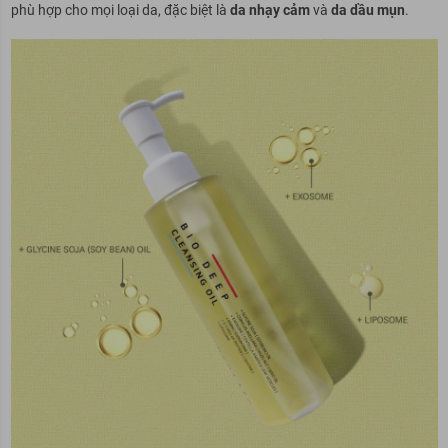
phù hợp cho mọi loại da, đặc biệt là
da nhạy cảm
và
da dầu mụn
.