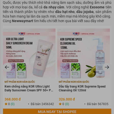
Quốc, được yêu thích nhờ khả năng làm sạch sâu, dưỡng ẩm và phù
hợp với mọi loại da, kể cả
da nhạy cảm
. Với công nghệ
Exosome
tiên
tiến và thành phần tự nhiên như
dầu hạt nho
,
dầu jojoba
, sản phẩm
hứa hẹn mang lại làn da sạch mịn, mềm mại mà không gây khô căng.
Cùng
Newwaymart
tìm hiểu chi tiết hơn qua bài viết sau đây nhé!
MỸ PHẨM KOR HÀN QUỐC
MỸ PHẨM KOR HÀN QUỐC
Kem chống nắng KOR Ultra Light
Dầu tẩy trang KOR Supreme Speed
Daily Sunscreen Cream SPF 50+ PA
Cleansing Oil 120ml
++++
368.000 đ
326.000 đ
0
(0)
Đã bán 2456342
0
(0)
Đã bán 567835
MUA NGAY TẠI SHOPEE