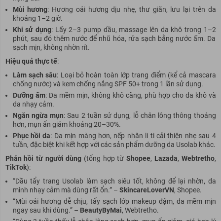
Mùi hương
: Hương oải hương dịu nhẹ, thư giãn, lưu lại trên da
khoảng 1–2 giờ.
Khi sử dụng
: Lấy 2–3 pump dầu, massage lên da khô trong 1–2
phút, sau đó thêm nước để nhũ hóa, rửa sạch bằng nước ấm. Da
sạch mịn, không nhờn rít.
Hiệu quả thực tế
:
Làm sạch sâu
: Loại bỏ hoàn toàn lớp trang điểm (kể cả mascara
chống nước) và kem chống nắng SPF 50+ trong 1 lần sử dụng.
Dưỡng ẩm
: Da mềm mịn, không khô căng, phù hợp cho da khô và
da nhạy cảm.
Ngăn ngừa mụn
: Sau 2 tuần sử dụng, lỗ chân lông thông thoáng
hơn, mụn ẩn giảm khoảng 20–30%.
Phục hồi da
: Da mịn màng hơn, nếp nhăn li ti cải thiện nhẹ sau 4
tuần, đặc biệt khi kết hợp với các sản phẩm dưỡng da Usolab khác.
Phản hồi từ người dùng
(tổng hợp từ
Shopee
,
Lazada
,
Webtretho
,
TikTok
):
“Dầu tẩy trang Usolab làm sạch siêu tốt, không để lại nhờn, da
mình nhạy cảm mà dùng rất ổn.” –
SkincareLoverVN
, Shopee.
“Mùi oải hương dễ chịu, tẩy sạch lớp makeup đậm, da mềm mịn
ngay sau khi dùng.” –
BeautyByMai
, Webtretho.