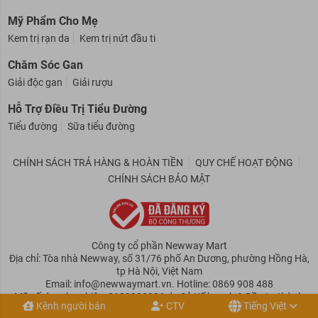
Mỹ Phẩm Cho Mẹ
Kem trị rạn da
Kem trị nứt đầu ti
Chăm Sóc Gan
Giải độc gan
Giải rượu
Hỗ Trợ Điều Trị Tiểu Đường
Tiểu đường
Sữa tiểu đường
CHÍNH SÁCH TRẢ HÀNG & HOÀN TIỀN
QUY CHẾ HOẠT ĐỘNG
CHÍNH SÁCH BẢO MẬT
Công ty cổ phần Newway Mart
Địa chỉ: Tòa nhà Newway, số 31/76 phố An Dương, phường Hồng Hà,
tp Hà Nội, Việt Nam
Email: info@newwaymart.vn. Hotline: 0869 908 488
Mã số doanh nghiệp: 0109808236 do Sở Kế hoạch & Đầu tư thành
Kênh người bán
CTV
Tiếng Việt
phố Hà Nội cấp.