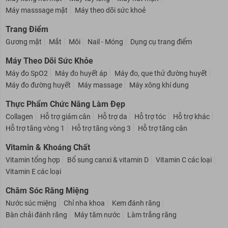
Máy masssage mặt
Máy theo dõi sức khoẻ
Trang Điểm
Gương mặt
Mắt
Môi
Nail - Móng
Dụng cụ trang điểm
Máy Theo Dõi Sức Khỏe
Máy đo SpO2
Máy đo huyết áp
Máy đo, que thử đường huyết
Máy đo đường huyết
Máy massage
Máy xông khí dung
Thực Phẩm Chức Năng Làm Đẹp
Collagen
Hỗ trợ giảm cân
Hỗ trợ da
Hỗ trợ tóc
Hỗ trợ khác
Hỗ trợ tăng vòng 1
Hỗ trợ tăng vòng 3
Hỗ trợ tăng cân
Vitamin & Khoáng Chất
Vitamin tổng hợp
Bổ sung canxi & vitamin D
Vitamin C các loại
Vitamin E các loại
Chăm Sóc Răng Miệng
Nước súc miệng
Chỉ nha khoa
Kem đánh răng
Bàn chải đánh răng
Máy tăm nước
Làm trắng răng