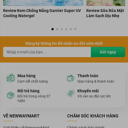
Review Kem Chống Nắng Garnier Super UV
Review Sữa Rửa Mặt S
Cooling Watergel
Làm Sạch Dịu Nhẹ
Đăng ký thông tin để nhận ưu đãi sớm nhất
Gửi ngay
Mua hàng
Thanh toán
Cam kết chất lượng
Giao hàng & thanh toán
Đổi trả hàng
Khuyến mãi
Đổi trả trong vòng 07
Vô vàn ưu đãi cực lớn
ngày
VỀ NEWWAYMART
CHĂM SÓC KHÁCH HÀNG
Giới thiệu về NewwayMart
Chính sách bảo hành