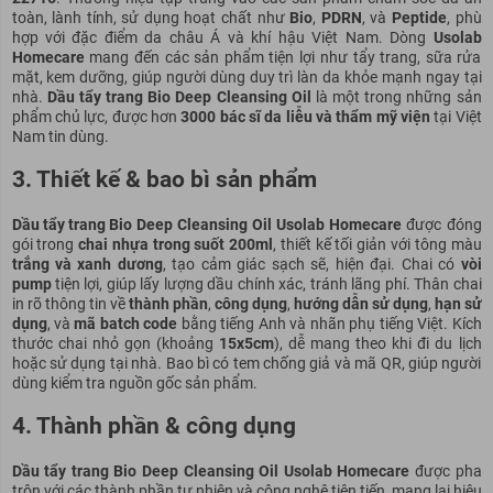
toàn, lành tính, sử dụng hoạt chất như
Bio
,
PDRN
, và
Peptide
, phù
hợp với đặc điểm da châu Á và khí hậu Việt Nam. Dòng
Usolab
Homecare
mang đến các sản phẩm tiện lợi như tẩy trang, sữa rửa
mặt, kem dưỡng, giúp người dùng duy trì làn da khỏe mạnh ngay tại
nhà.
Dầu tẩy trang Bio Deep Cleansing Oil
là một trong những sản
phẩm chủ lực, được hơn
3000 bác sĩ da liễu và thẩm mỹ viện
tại Việt
Nam tin dùng.
3. Thiết kế & bao bì sản phẩm
Dầu tẩy trang Bio
Deep Cleansing Oil Usolab Homecare
được đóng
gói trong
chai nhựa trong suốt 200ml
, thiết kế tối giản với tông màu
trắng và xanh dương
, tạo cảm giác sạch sẽ, hiện đại. Chai có
vòi
pump
tiện lợi, giúp lấy lượng dầu chính xác, tránh lãng phí. Thân chai
in rõ thông tin về
thành phần
,
công dụng
,
hướng dẫn sử dụng
,
hạn sử
dụng
, và
mã batch code
bằng tiếng Anh và nhãn phụ tiếng Việt. Kích
thước chai nhỏ gọn (khoảng
15x5cm
), dễ mang theo khi đi du lịch
hoặc sử dụng tại nhà. Bao bì có tem chống giả và mã QR, giúp người
dùng kiểm tra nguồn gốc sản phẩm.
4. Thành phần & công dụng
Dầu tẩy trang Bio Deep Cleansing Oil Usolab Homecare
được pha
trộn với các thành phần tự nhiên và công nghệ tiên tiến, mang lại hiệu