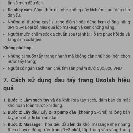
ẩn và mụn đầu đen.
Da nhạy cảm
: Công thức dịu nhẹ, không gây kích ứng, an toàn cho
da yếu.
Những ai thường xuyên trang điểm hoặc dùng kem chống nắng
SPF 35+: Loại bỏ hiệu quả lớp makeup và kem chống nắng.
Người muốn chăm sóc da chuẩn spa tại nhà: Hỗ trợ phục hồi da và
tăng sinh collagen.
Không phù hợp
:
Những ai muốn tẩy trang nhanh mà không cần nhũ hóa (nên chọn
nước tẩy trang).
Người có ngân sách hạn chế, tìm sản phẩm dưới 300.000 VNĐ.
7. Cách sử dụng dầu tẩy trang Usolab hiệu
quả
Bước 1: Làm sạch tay và da khô
: Rửa tay sạch, đảm bảo da mặt
khô hoàn toàn trước khi dùng.
Bước 2: Lấy dầu
: Lấy
2–3 pump dầu
(khoảng 2–3ml) ra lòng bàn
tay, xoa nhẹ để làm ấm dầu.
Bước 3: Massage
: Thoa đều dầu lên da khô, massage nhẹ nhàng
theo chuyển động tròn trong
1–2 phút
, tập trung vào vùng trang