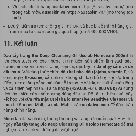
Website chính hãng:
usolabvn.com
https://usolabvn.com/ (mở
trong tab mới),
ausaskin.vn
https://ausaskin.vn/ (mở trong tab
mới).
Lưu ý
: Kiểm tra tem chống giả, mã QR, và bao bì để tránh hàng giả.
Tránh mua từ các nguồn giá quá thấp (dưới 400.000 VNĐ).
11. Kết luận
Dầu tẩy trang Bio Deep Cleansing Oil Usolab Homecare 200ml
là
lựa chọn tuyệt vời cho những ai tìm kiếm sản phẩm làm sạch sâu,
dưỡng ẩm và an toàn cho mọi loại da, đặc biệt là
da nhạy cảm
và
da
dầu mụn
. Với công thức chứa
dầu hạt nho
,
dầu jojoba
,
vitamin E
, và
công nghệ
Exosome
, sản phẩm không chỉ loại bỏ triệt để lớp trang
điểm, kem chống nắng mà còn hỗ trợ phục hồi da, se khít lỗ chân lông
và cải thiện nếp nhăn. Giá cả hợp lý (
439.000–616.000 VNĐ
) và dung
tích lớn khiến sản phẩm xứng đáng đầu tư. Để tối ưu hiệu quả, hãy
kết hợp với
sữa rửa mặt Usolab Bio Intensive Sensitive Cleanser
và
mua tại
Shopee Mall
,
Lazada Mall
, hoặc
usolabvn.com
để đảm bảo
hàng chính hãng.
Muốn làn da sạch mịn, thông thoáng và rạng rỡ chuẩn spa? Hãy thử
ngay
Dầu tẩy trang Bio Deep Cleansing Oil Usolab Homecare
để trải
nghiệm làm sạch và dưỡng da vượt trội!