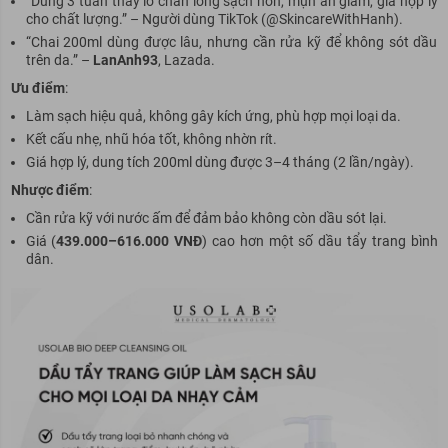
“Dùng 3 tuần thấy lỗ chân lông sạch hơn, mụn ẩn giảm, giá hợp lý
cho chất lượng.” – Người dùng TikTok (@SkincareWithHanh).
“Chai 200ml dùng được lâu, nhưng cần rửa kỹ để không sót dầu
trên da.” –
LanAnh93
, Lazada.
Ưu điểm
:
Làm sạch hiệu quả, không gây kích ứng, phù hợp mọi loại da.
Kết cấu nhẹ, nhũ hóa tốt, không nhờn rít.
Giá hợp lý, dung tích 200ml dùng được 3–4 tháng (2 lần/ngày).
Nhược điểm
:
Cần rửa kỹ với nước ấm để đảm bảo không còn dầu sót lại.
Giá (
439.000–616.000 VNĐ
) cao hơn một số dầu tẩy trang bình
dân.