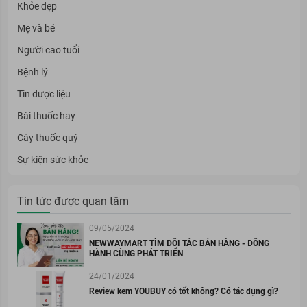
Khỏe đẹp
Mẹ và bé
Người cao tuổi
Bệnh lý
Tin dược liệu
Bài thuốc hay
Cây thuốc quý
Sự kiện sức khỏe
Tin tức được quan tâm
09/05/2024
NEWWAYMART TÌM ĐỐI TÁC BÁN HÀNG - ĐỒNG
HÀNH CÙNG PHÁT TRIỂN
24/01/2024
Review kem YOUBUY có tốt không? Có tác dụng gì?