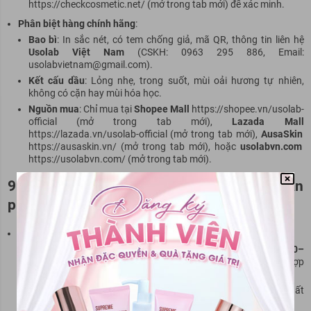
https://checkcosmetic.net/ (mở trong tab mới) để xác minh.
Phân biệt hàng chính hãng
:
Bao bì
: In sắc nét, có tem chống giả, mã QR, thông tin liên hệ
Usolab Việt Nam
(CSKH: 0963 295 886, Email:
usolabvietnam@gmail.com).
Kết cấu dầu
: Lỏng nhẹ, trong suốt, mùi oải hương tự nhiên,
không có cặn hay mùi hóa học.
Nguồn mua
: Chỉ mua tại
Shopee Mall
https://shopee.vn/usolab-
official (mở trong tab mới),
Lazada Mall
https://lazada.vn/usolab-official (mở trong tab mới),
AusaSkin
https://ausaskin.vn/ (mở trong tab mới), hoặc
usolabvn.com
https://usolabvn.com/ (mở trong tab mới).
9. So sánh dầu tẩy trang Usolab với các sản
phẩm khác
So với Kose Softymo Speedy Cleansing Oil
:
Usolab
: Giá hợp lý (
439.000–616.000 VNĐ
so với
350.000–
500.000 VNĐ
), công nghệ Exosome hỗ trợ phục hồi da, phù hợp
da nhạy cảm.
Kose
: Làm sạch tốt, giá rẻ hơn, nhưng không có hoạt chất
dưỡng da như Exosome.