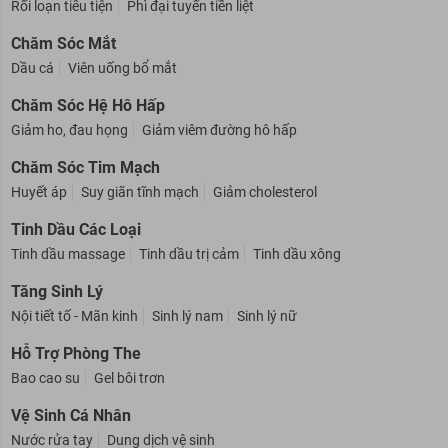
Rối loạn tiểu tiện
Phì đại tuyến tiền liệt
Chăm Sóc Mắt
Dầu cá
Viên uống bổ mắt
Chăm Sóc Hệ Hô Hấp
Giảm ho, đau họng
Giảm viêm đường hô hấp
Chăm Sóc Tim Mạch
Huyết áp
Suy giãn tĩnh mạch
Giảm cholesterol
Tinh Dầu Các Loại
Tinh dầu massage
Tinh dầu trị cảm
Tinh dầu xông
Tăng Sinh Lý
Nội tiết tố - Mãn kinh
Sinh lý nam
Sinh lý nữ
Hỗ Trợ Phòng The
Bao cao su
Gel bôi trơn
Vệ Sinh Cá Nhân
Nước rửa tay
Dung dịch vệ sinh