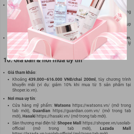
So với Klairs Gentle Black Deep Cleansing Oil
:
Usolab
: Dung tích lớn hơn (200ml so với 150ml), giá tương
đương, công thức đa năng với dưỡng ẩm và chống lão hóa.
Klairs
: Kết cấu nhẹ, lành tính, nhưng hiệu quả làm sạch makeup
đậm kém hơn một chút.
Kết luận
: Usolab Bio Deep Cleansing Oil nổi bật ở
dung tích lớn
,
công nghệ Exosome
, và
phù hợp da nhạy cảm
, là lựa chọn lý
tưởng cho người muốn làm sạch sâu và dưỡng da đồng thời.
10. Giá bán & nơi mua uy tín
Giá tham khảo
:
Khoảng
439.000–616.000 VNĐ/chai 200ml
, tùy chương trình
khuyến mãi (ví dụ: giảm 10% khi mua từ 5 sản phẩm tại
Shoper.io.vn).
Nơi mua uy tín
:
Cửa hàng mỹ phẩm:
Watsons
https://watsons.vn/ (mở trong
tab mới),
Guardian
https://guardian.com.vn/ (mở trong tab
mới),
Hasaki
https://hasaki.vn/ (mở trong tab mới).
Sàn thương mại điện tử:
Shopee Mall
https://shopee.vn/usolab-
official (mở trong tab mới),
Lazada Mall
https://lazada.vn/usolab-official (mở trong tab mới).