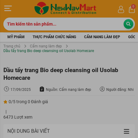
0
MỸ PHẨM
THỰC PHẨM CHỨC NĂNG
CẨM NANG LÀM ĐẸP
GÓC 
Trang chủ
Cẩm nang làm đẹp
Dầu tẩy trang Bio deep cleansing oil Usolab Homecare
Dầu tẩy trang Bio deep cleansing oil Usolab
Homecare
17/09/2025
Nguồn: Cẩm nang làm đẹp
Người đăng: Nhi
0/5 trong 0 Đánh giá
|
6473 Lượt xem
NỘI DUNG BÀI VIẾT