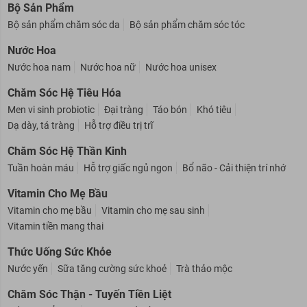
Bộ Sản Phẩm
Bộ sản phẩm chăm sóc da
Bộ sản phẩm chăm sóc tóc
Nước Hoa
Nước hoa nam
Nước hoa nữ
Nước hoa unisex
Chăm Sóc Hệ Tiêu Hóa
Men vi sinh probiotic
Đại tràng
Táo bón
Khó tiêu
Dạ dày, tá tràng
Hỗ trợ điều trị trĩ
Chăm Sóc Hệ Thần Kinh
Tuần hoàn máu
Hỗ trợ giấc ngủ ngon
Bổ não - Cải thiện trí nhớ
Vitamin Cho Mẹ Bầu
Vitamin cho mẹ bầu
Vitamin cho mẹ sau sinh
Vitamin tiền mang thai
Thức Uống Sức Khỏe
Nước yến
Sữa tăng cường sức khoẻ
Trà thảo mộc
Chăm Sóc Thận - Tuyến Tiền Liệt