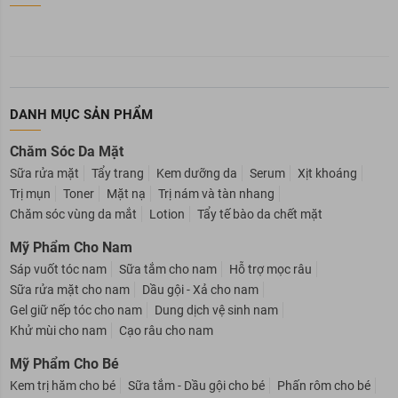
DANH MỤC SẢN PHẨM
Chăm Sóc Da Mặt
Sữa rửa mặt
Tẩy trang
Kem dưỡng da
Serum
Xịt khoáng
Trị mụn
Toner
Mặt nạ
Trị nám và tàn nhang
Chăm sóc vùng da mắt
Lotion
Tẩy tế bào da chết mặt
Mỹ Phẩm Cho Nam
Sáp vuốt tóc nam
Sữa tắm cho nam
Hỗ trợ mọc râu
Sữa rửa mặt cho nam
Dầu gội - Xả cho nam
Gel giữ nếp tóc cho nam
Dung dịch vệ sinh nam
Khử mùi cho nam
Cạo râu cho nam
Mỹ Phẩm Cho Bé
Kem trị hăm cho bé
Sữa tắm - Dầu gội cho bé
Phấn rôm cho bé