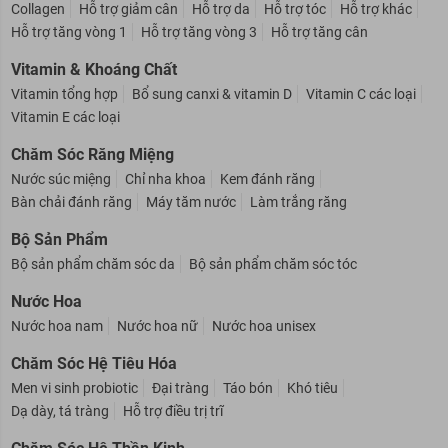
Collagen
Hỗ trợ giảm cân
Hỗ trợ da
Hỗ trợ tóc
Hỗ trợ khác
Hỗ trợ tăng vòng 1
Hỗ trợ tăng vòng 3
Hỗ trợ tăng cân
Vitamin & Khoáng Chất
Vitamin tổng hợp
Bổ sung canxi & vitamin D
Vitamin C các loại
Vitamin E các loại
Chăm Sóc Răng Miệng
Nước súc miệng
Chỉ nha khoa
Kem đánh răng
Bàn chải đánh răng
Máy tăm nước
Làm trắng răng
Bộ Sản Phẩm
Bộ sản phẩm chăm sóc da
Bộ sản phẩm chăm sóc tóc
Nước Hoa
Nước hoa nam
Nước hoa nữ
Nước hoa unisex
Chăm Sóc Hệ Tiêu Hóa
Men vi sinh probiotic
Đại tràng
Táo bón
Khó tiêu
Dạ dày, tá tràng
Hỗ trợ điều trị trĩ