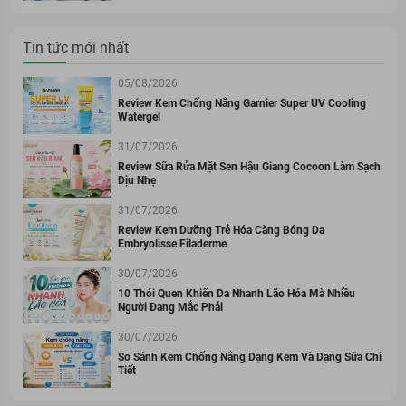
Tin tức mới nhất
05/08/2026
Review Kem Chống Nắng Garnier Super UV Cooling
Watergel
31/07/2026
Review Sữa Rửa Mặt Sen Hậu Giang Cocoon Làm Sạch
Dịu Nhẹ
31/07/2026
Review Kem Dưỡng Trẻ Hóa Căng Bóng Da
Embryolisse Filaderme
30/07/2026
10 Thói Quen Khiến Da Nhanh Lão Hóa Mà Nhiều
Người Đang Mắc Phải
30/07/2026
So Sánh Kem Chống Nắng Dạng Kem Và Dạng Sữa Chi
Tiết