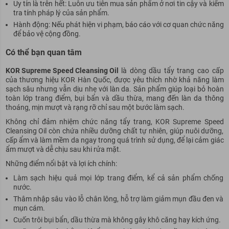
Uy tín là trên hết: Luôn ưu tiên mua sản phẩm ở nơi tin cậy và kiểm
tra tính pháp lý của sản phẩm.
Hành động: Nếu phát hiện vi phạm, báo cáo với cơ quan chức năng
để bảo vệ cộng đồng.
Có thể bạn quan tâm
KOR Supreme Speed Cleansing Oil
là dòng dầu tẩy trang cao cấp
của thương hiệu KOR Hàn Quốc, được yêu thích nhờ khả năng làm
sạch sâu nhưng vẫn dịu nhẹ với làn da. Sản phẩm giúp loại bỏ hoàn
toàn lớp trang điểm, bụi bẩn và dầu thừa, mang đến làn da thông
thoáng, mịn mượt và rạng rỡ chỉ sau một bước làm sạch.
Không chỉ đảm nhiệm chức năng tẩy trang, KOR Supreme Speed
Cleansing Oil còn chứa nhiều dưỡng chất tự nhiên, giúp nuôi dưỡng,
cấp ẩm và làm mềm da ngay trong quá trình sử dụng, để lại cảm giác
ẩm mượt và dễ chịu sau khi rửa mặt.
Những điểm nổi bật và lợi ích chính:
Làm sạch hiệu quả mọi lớp trang điểm, kể cả sản phẩm chống
nước.
Thâm nhập sâu vào lỗ chân lông, hỗ trợ làm giảm mụn đầu đen và
mụn cám.
Cuốn trôi bụi bẩn, dầu thừa mà không gây khô căng hay kích ứng.