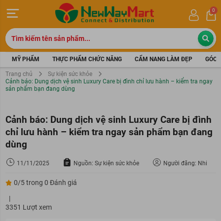
0
MỸ PHẨM
THỰC PHẨM CHỨC NĂNG
CẨM NANG LÀM ĐẸP
GÓC 
Trang chủ
Sự kiện sức khỏe
Cảnh báo: Dung dịch vệ sinh Luxury Care bị đình chỉ lưu hành – kiểm tra ngay
sản phẩm bạn đang dùng
Cảnh báo: Dung dịch vệ sinh Luxury Care bị đình
chỉ lưu hành – kiểm tra ngay sản phẩm bạn đang
dùng
11/11/2025
Nguồn: Sự kiện sức khỏe
Người đăng: Nhi
0/5 trong 0 Đánh giá
|
3351 Lượt xem