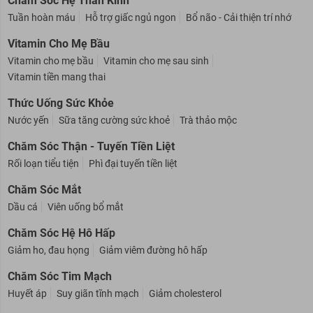
Chăm Sóc Hệ Thần Kinh
Tuần hoàn máu
Hỗ trợ giấc ngủ ngon
Bổ não - Cải thiện trí nhớ
Vitamin Cho Mẹ Bầu
Vitamin cho mẹ bầu
Vitamin cho mẹ sau sinh
Vitamin tiền mang thai
Thức Uống Sức Khỏe
Nước yến
Sữa tăng cường sức khoẻ
Trà thảo mộc
Chăm Sóc Thận - Tuyến Tiền Liệt
Rối loạn tiểu tiện
Phì đại tuyến tiền liệt
Chăm Sóc Mắt
Dầu cá
Viên uống bổ mắt
Chăm Sóc Hệ Hô Hấp
Giảm ho, đau họng
Giảm viêm đường hô hấp
Chăm Sóc Tim Mạch
Huyết áp
Suy giãn tĩnh mạch
Giảm cholesterol