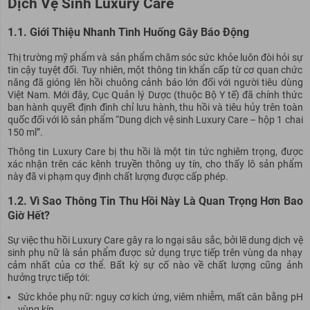
Dịch Vệ Sinh Luxury Care
1.1. Giới Thiệu Nhanh Tình Huống Gây Báo Động
Thị trường mỹ phẩm và sản phẩm chăm sóc sức khỏe luôn đòi hỏi sự
tin cậy tuyệt đối. Tuy nhiên, một thông tin khẩn cấp từ cơ quan chức
năng đã gióng lên hồi chuông cảnh báo lớn đối với người tiêu dùng
Việt Nam. Mới đây, Cục Quản lý Dược (thuộc Bộ Y tế) đã chính thức
ban hành quyết định đình chỉ lưu hành, thu hồi và tiêu hủy trên toàn
quốc đối với lô sản phẩm “Dung dịch vệ sinh Luxury Care – hộp 1 chai
150 ml”.
Thông tin Luxury Care bị thu hồi là một tin tức nghiêm trọng, được
xác nhận trên các kênh truyền thông uy tín, cho thấy lô sản phẩm
này đã vi phạm quy định chất lượng được cấp phép.
1.2. Vì Sao Thông Tin Thu Hồi Này Là Quan Trọng Hơn Bao
Giờ Hết?
Sự việc thu hồi Luxury Care gây ra lo ngại sâu sắc, bởi lẽ dung dịch vệ
sinh phụ nữ là sản phẩm được sử dụng trực tiếp trên vùng da nhạy
cảm nhất của cơ thể. Bất kỳ sự cố nào về chất lượng cũng ảnh
hưởng trực tiếp tới:
Sức khỏe phụ nữ: nguy cơ kích ứng, viêm nhiễm, mất cân bằng pH
vùng kín.