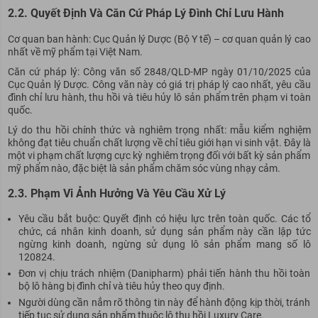
2.2. Quyết Định Và Căn Cứ Pháp Lý Đình Chỉ Lưu Hành
Cơ quan ban hành: Cục Quản lý Dược (Bộ Y tế) – cơ quan quản lý cao
nhất về mỹ phẩm tại Việt Nam.
Căn cứ pháp lý: Công văn số 2848/QLD-MP ngày 01/10/2025 của
Cục Quản lý Dược. Công văn này có giá trị pháp lý cao nhất, yêu cầu
đình chỉ lưu hành, thu hồi và tiêu hủy lô sản phẩm trên phạm vi toàn
quốc.
Lý do thu hồi chính thức và nghiêm trọng nhất: mẫu kiểm nghiệm
không đạt tiêu chuẩn chất lượng về chỉ tiêu giới hạn vi sinh vật. Đây là
một vi phạm chất lượng cực kỳ nghiêm trọng đối với bất kỳ sản phẩm
mỹ phẩm nào, đặc biệt là sản phẩm chăm sóc vùng nhạy cảm.
2.3. Phạm Vi Ảnh Hưởng Và Yêu Cầu Xử Lý
Yêu cầu bắt buộc: Quyết định có hiệu lực trên toàn quốc. Các tổ
chức, cá nhân kinh doanh, sử dụng sản phẩm này cần lập tức
ngừng kinh doanh, ngừng sử dụng lô sản phẩm mang số lô
120824.
Đơn vị chịu trách nhiệm (Danipharm) phải tiến hành thu hồi toàn
bộ lô hàng bị đình chỉ và tiêu hủy theo quy định.
Người dùng cần nắm rõ thông tin này để hành động kịp thời, tránh
tiếp tục sử dụng sản phẩm thuộc lô thu hồi Luxury Care.