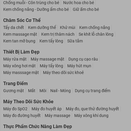
Chống muỗi - Côn trùng cho bé
Nước hoa cho bé
Kem chống nắng - Dưỡng ẩm cho bé
Giữ ấm cho bé
Chăm Sóc Cơ Thể
Tẩy da chết
Kem dưỡng thể
Khử mùi
Kem chống nắng
Kem massage mặt
Kem trị thâm nách
Se khít lỗ chân lông
Kem tan mỡ bụng
Kem tẩy lông
Sữa tắm
Thiết Bị Làm Đẹp
Máy rửa mặt
Máy massage mặt
Dụng cụ cạo râu
Máy xông hơi mặt
Máy tẩy lông
Máy hút mụn
Máy masssage mặt
Máy theo dõi sức khoẻ
Trang Điểm
Gương mặt
Mắt
Môi
Nail - Móng
Dụng cụ trang điểm
Máy Theo Dõi Sức Khỏe
Máy đo SpO2
Máy đo huyết áp
Máy đo, que thử đường huyết
Máy đo đường huyết
Máy massage
Máy xông khí dung
Thực Phẩm Chức Năng Làm Đẹp