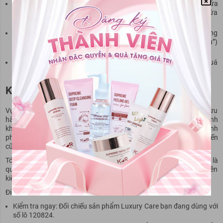
Thành phần dịu nhẹ: Ưu tiên thành phần thiên nhiên, không chứa
chất tẩy rửa mạnh, không chứa xà phòng (soap-free), không chứa
Paraben.
Tránh quảng cáo quá mức: Cảnh giác với những quảng cáo "công
dụng quá mức" (ví dụ: “chữa viêm hoàn toàn”, “khỏi ngay lần đầu”)
nếu không có chứng cứ y khoa/bác sĩ.
Kết hợp vệ sinh đúng cách: Không lạm dụng dung dịch vệ sinh quá
nhiều lần mỗi ngày; chỉ nên dùng 1-2 lần/ngày.
Kết Luận
Vụ việc lô sản phẩm Dung dịch vệ sinh Luxury Care bị đình chỉ lưu
hành vì vi phạm nghiêm trọng chỉ tiêu vi sinh vật là lời cảnh tỉnh
không thể bỏ qua đối với tất cả người tiêu dùng sản phẩm vệ sinh
phụ nữ. Nó cho thấy ngay cả những sản phẩm tưởng chừng phổ biến
cũng có thể tiềm ẩn rủi ro về chất lượng.
Tóm lại: an toàn vệ sinh phụ nữ không chỉ là vấn đề cá nhân mà là
quyền lợi tiêu dùng cơ bản. Mỗi người đều có trách nhiệm và quyền
kiểm soát thông tin.
Điểm cần nhớ:
Kiểm tra ngay: Đối chiếu sản phẩm Luxury Care bạn đang dùng với
số lô 120824.