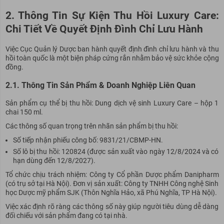
2. Thông Tin Sự Kiện Thu Hồi Luxury Care:
Chi Tiết Về Quyết Định Đình Chỉ Lưu Hành
Việc Cục Quản lý Dược ban hành quyết định đình chỉ lưu hành và thu
hồi toàn quốc là một biện pháp cứng rắn nhằm bảo vệ sức khỏe cộng
đồng.
2.1. Thông Tin Sản Phẩm & Doanh Nghiệp Liên Quan
Sản phẩm cụ thể bị thu hồi: Dung dịch vệ sinh Luxury Care – hộp 1
chai 150 ml.
Các thông số quan trọng trên nhãn sản phẩm bị thu hồi:
Số tiếp nhận phiếu công bố: 9831/21/CBMP-HN.
Số lô bị thu hồi: 120824 (được sản xuất vào ngày 12/8/2024 và có
hạn dùng đến 12/8/2027).
Tổ chức chịu trách nhiệm: Công ty Cổ phần Dược phẩm Danipharm
(có trụ sở tại Hà Nội). Đơn vị sản xuất: Công ty TNHH Công nghệ Sinh
học Dược mỹ phẩm SJK (Thôn Nghĩa Hảo, xã Phú Nghĩa, TP Hà Nội).
Việc xác định rõ ràng các thông số này giúp người tiêu dùng dễ dàng
đối chiếu với sản phẩm đang có tại nhà.