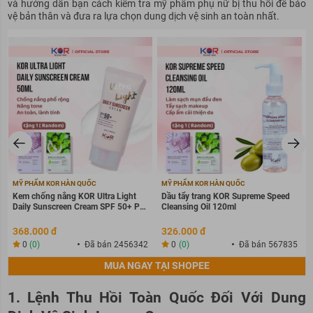
và hướng dẫn bạn cách kiểm tra mỹ phẩm phụ nữ bị thu hồi để bảo
vệ bản thân và đưa ra lựa chọn dung dịch vệ sinh an toàn nhất.
MỸ PHẨM KOR HÀN QUỐC
MỸ PHẨM KOR HÀN QUỐC
Kem chống nắng KOR Ultra Light
Dầu tẩy trang KOR Supreme Speed
Daily Sunscreen Cream SPF 50+ PA
Cleansing Oil 120ml
++++
368.000 đ
326.000 đ
0
(0)
Đã bán 2456342
0
(0)
Đã bán 567835
MUA NGAY TẠI SHOPEE
1. Lệnh Thu Hồi Toàn Quốc Đối Với Dung