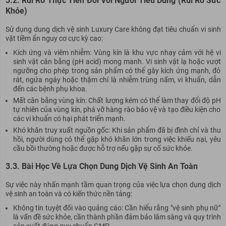
3.2. Rủi Ro Thực Tiễn Đối Với Người Tiêu Dùng (Rủi Ro Sức
Khỏe)
Sử dụng dung dịch vệ sinh Luxury Care không đạt tiêu chuẩn vi sinh
vật tiềm ẩn nguy cơ cực kỳ cao:
Kích ứng và viêm nhiễm: Vùng kín là khu vực nhạy cảm với hệ vi
sinh vật cân bằng (pH acid) mong manh. Vi sinh vật lạ hoặc vượt
ngưỡng cho phép trong sản phẩm có thể gây kích ứng mạnh, đỏ
rát, ngứa ngáy hoặc thậm chí là nhiễm trùng nấm, vi khuẩn, dẫn
đến các bệnh phụ khoa.
Mất cân bằng vùng kín: Chất lượng kém có thể làm thay đổi độ pH
tự nhiên của vùng kín, phá vỡ hàng rào bảo vệ và tạo điều kiện cho
các vi khuẩn có hại phát triển mạnh.
Khó khăn truy xuất nguồn gốc: Khi sản phẩm đã bị đình chỉ và thu
hồi, người dùng có thể gặp khó khăn lớn trong việc khiếu nại, yêu
cầu bồi thường hoặc được hỗ trợ nếu gặp sự cố sức khỏe.
3.3. Bài Học Về Lựa Chọn Dung Dịch Vệ Sinh An Toàn
Sự việc này nhấn mạnh tầm quan trọng của việc lựa chọn dung dịch
vệ sinh an toàn và có kiến thức nền tảng:
Không tin tuyệt đối vào quảng cáo: Cần hiểu rằng "vệ sinh phụ nữ"
là vấn đề sức khỏe, cần thành phần đảm bảo lâm sàng và quy trình
sản xuất đúng quy chuẩn GMP.