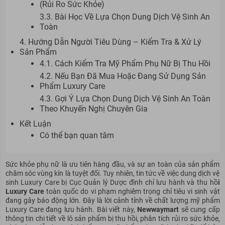
(Rủi Ro Sức Khỏe)
3.3. Bài Học Về Lựa Chọn Dung Dịch Vệ Sinh An
Toàn
4. Hướng Dẫn Người Tiêu Dùng – Kiểm Tra & Xử Lý
Sản Phẩm
4.1. Cách Kiểm Tra Mỹ Phẩm Phụ Nữ Bị Thu Hồi
4.2. Nếu Bạn Đã Mua Hoặc Đang Sử Dụng Sản
Phẩm Luxury Care
4.3. Gợi Ý Lựa Chọn Dung Dịch Vệ Sinh An Toàn
Theo Khuyến Nghị Chuyên Gia
Kết Luận
Có thể bạn quan tâm
Sức khỏe phụ nữ là ưu tiên hàng đầu, và sự an toàn của sản phẩm
chăm sóc vùng kín là tuyệt đối. Tuy nhiên, tin tức về việc dung dịch vệ
sinh Luxury Care bị Cục Quản lý Dược đình chỉ lưu hành và thu hồ
i
Luxury Care
toàn quốc do vi phạm nghiêm trọng chỉ tiêu vi sinh vật
đang gây báo động lớn. Đây là lời cảnh tỉnh về chất lượng mỹ phẩm
Luxury Care đang lưu hành. Bài viết này,
Newwaymart
sẽ cung cấp
thông tin chi tiết về lô sản phẩm bị thu hồi, phân tích rủi ro sức khỏe,