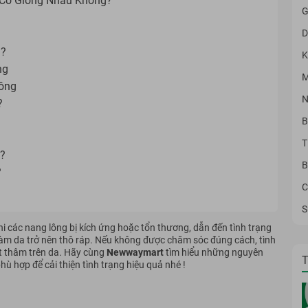
 Có Giống Nhau Không?
G
D
ì?
K
ng
M
Lông
N
?
B
T
?
B
?
C
S
hi các nang lông bị kích ứng hoặc tổn thương, dẫn đến tình trạng
à làm da trở nên thô ráp. Nếu không được chăm sóc đúng cách, tình
ết thâm trên da. Hãy cùng
Newwaymart
tìm hiểu những nguyên
T
ù hợp để cải thiện tình trạng hiệu quả nhé !