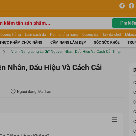
Tìm kiế
Dưỡng trắng
Làm sạch da
Kem chống nắng
Dưỡng da
Tẩy da chết
Milaga
tẩy trang
Kem trang điểm
Dưỡng trắng Dior
Mỹ phẩm
Mặt nạ
Tinh chất
THỰC PHẨM CHỨC NĂNG
CẨM NANG LÀM ĐẸP
GÓC SỨC KHỎE
TRUN
ửa mặt
Kem Mộc Qua
Viêm Nang Lông Là Gì? Nguyên Nhân, Dấu Hiệu Và Cách Cải Thiện
n Nhân, Dấu Hiệu Và Cách Cải
D
C
Người đăng: Mai Lan
C
C
C
C
C