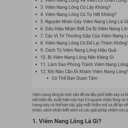
2. Viêm Nang Lông Và Viêm Lỗ Chân Lông
3. Viêm Nang Lông Có Lây Không?
4. Viêm Nang Lông Có Tự Hết Không?
5. Nguyên Nhân Gây Viêm Nang Lông Là G
6. Dấu Hiệu Nhận Biết Da Bị Viêm Nang Lô
7. Các Vị Trí Thường Gặp Của Viêm Nang 
8. Viêm Nang Lông Có Để Lại Thâm Không
9. Cách Trị Viêm Nang Lông Hiệu Quả
10. Bị Viêm Nang Lông Nên Kiêng Gì
11. Làm Sao Phòng Tránh Viêm Nang Lông
12. Khi Nào Cần Đi Khám Viêm Nang Lông
Có Thể Bạn Quan Tâm
Viêm nang lông là một vấn đề da liễu phổ biến xảy ra k
nổi mẩn đỏ, xuất hiện các hạt li ti quanh chân lông v
trạng này có thể kéo dài, gây mất thẩm mỹ và để lại v
nhân, cách nhận biết sớm và các giải pháp chăm sóc ph
1. Viêm Nang Lông Là Gì?