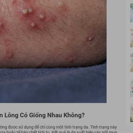
ân Lông Có Giống Nhau Không?
ường được sử dụng để chỉ cùng một tình trạng da.
Tình trạng này
hừa hoặc tế bào chết tích tụ. Kết quả là da xuất hiện các nốt mụn