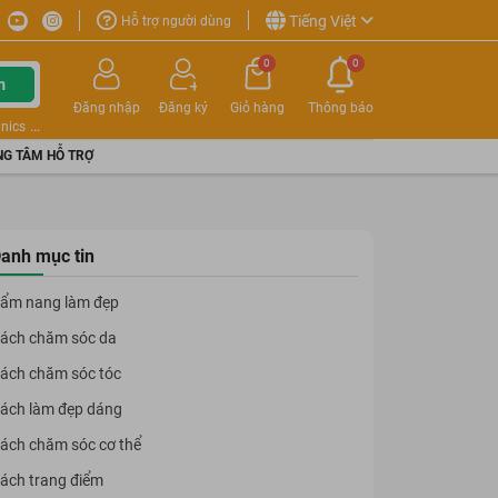
Tiếng Việt
Hỗ trợ người dùng
0
0
m
Đăng nhập
Đăng ký
Giỏ hàng
Thông báo
nics
G TÂM HỖ TRỢ
anh mục tin
ẩm nang làm đẹp
ách chăm sóc da
ách chăm sóc tóc
ách làm đẹp dáng
ách chăm sóc cơ thể
ách trang điểm