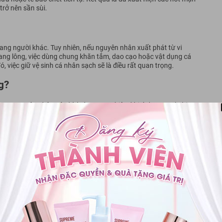
rở nên sần sùi.
ang người khác. Tuy nhiên, nếu nguyên nhân xuất phát từ vi
ang lông, việc dùng chung khăn tắm, dao cạo hoặc vật dụng cá
ó, việc giữ vệ sinh cá nhân sạch sẽ là điều rất quan trọng.
g?
ỏ được nguyên nhân gây kích ứng.
Tuy nhiên, khi tình trạng da bị
mủ, người bệnh cần có phương pháp chăm sóc và điều trị phù hợp
g Là Gì?
n cơ thể như :