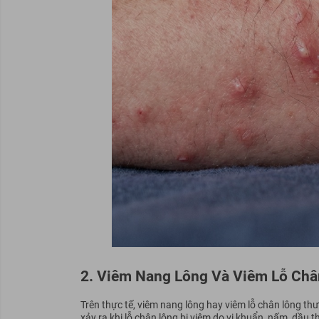
2. Viêm Nang Lông Và Viêm Lỗ Ch
Trên thực tế, viêm nang lông hay viêm lỗ chân lông th
xảy ra khi lỗ chân lông bị viêm do vi khuẩn, nấm, dầu t