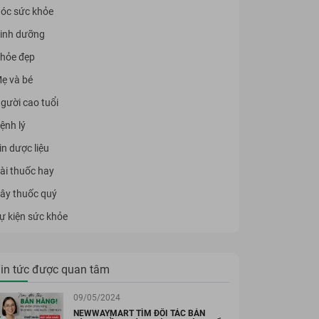
óc sức khỏe
inh dưỡng
hỏe đẹp
ẹ và bé
gười cao tuổi
ệnh lý
in dược liệu
ài thuốc hay
ây thuốc quý
ự kiện sức khỏe
in tức được quan tâm
09/05/2024
NEWWAYMART TÌM ĐỐI TÁC BÁN