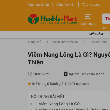
Kênh người bán
Cộng tác viên
Tải ứng dụng
Danh mục
Ichi
Nước 
MỸ PHẨM
Sữa r
Trang chủ
Cách chăm sóc da
Góc sức khỏe
Viêm Nang Lông Là Gì? Nguyê
Thiện
20/06/2026
Nguồn: Cách chăm sóc da
0/5 trong 0 Đánh giá
|
240 Lượt xem
NỘI DUNG BÀI VIẾT
1. Viêm Nang Lông Là Gì?