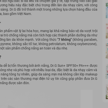
 đội ngũ bác sĩ da liễu và chuyên gia y tế, tập trung vào các giải
ương hiệu này đặc biệt chú trọng đến làn da nhạy cảm, với công
 sàng. Dr.G đã trở thành một trong những lựa chọn hàng đầu của
ia, bao gồm Việt Nam.
+
n phẩm vật lý lai hóa học, mang lại khả năng bảo vệ da vượt trội
 vai trò chống nắng mà còn tích hợp các thành phần dưỡng da như
dưỡng làn da khỏe mạnh. Với công thức
"7 không"
(không paraben,
pyrene, không sắc tố tar, không petrolatum, không oxybenzone),
 một sản phẩm chống nắng an toàn và dịu nhẹ.
?
n da dễ bị tổn thương bởi ánh nắng, Dr.G Sun+ SPF50+ PA+++ được
ỏng nhẹ và phù hợp với nhiều loại da, đặc biệt là da nhạy cảm và
 nâng tông tự nhiên, giúp da sáng mịn mà không cần lớp makeup
ãi trên các sàn thương mại điện tử uy tín cũng góp phần đưa Dr.G
 nắng được săn đón.