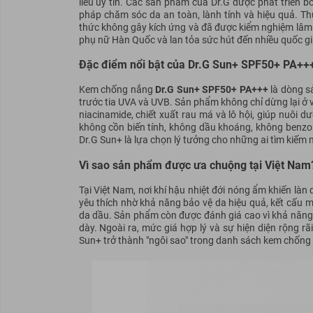
liễu uy tín. Các sản phẩm của Dr.G được phát triển bởi
pháp chăm sóc da an toàn, lành tính và hiệu quả. Th
thức không gây kích ứng và đã được kiểm nghiệm lâm
phụ nữ Hàn Quốc và lan tỏa sức hút đến nhiều quốc g
Đặc điểm nổi bật của Dr.G Sun+ SPF50+ PA++
Kem chống nắng
Dr.G Sun+ SPF50+ PA+++
là dòng sả
trước tia UVA và UVB. Sản phẩm không chỉ dừng lại ở
niacinamide, chiết xuất rau má và lô hội, giúp nuôi 
không cồn biến tính, không dầu khoáng, không benzo 
Dr.G Sun+ là lựa chọn lý tưởng cho những ai tìm kiếm
Vì sao sản phẩm được ưa chuộng tại Việt Nam
Tại Việt Nam, nơi khí hậu nhiệt đới nóng ẩm khiến là
yêu thích nhờ khả năng bảo vệ da hiệu quả, kết cấu m
da dầu. Sản phẩm còn được đánh giá cao vì khả năng
dày. Ngoài ra, mức giá hợp lý và sự hiện diện rộng r
Sun+ trở thành "ngôi sao" trong danh sách kem chống