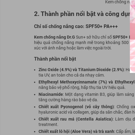
Kem chống nắn
2. Thành phần nổi bật và công dụng
Chỉ số chống nắng cao: SPF50+ PA+++
Kem chống nắng Dr.G
Sun+ sở hữu chỉ số
SPF50+ PA
hiệu quả chống nắng mạnh mẽ trong khoảng 500 phút
xúc với ánh nắng hoặc làm việc ngoài trời.
Thành phần nổi bật
Zinc Oxide (4.9%) và Titanium Dioxide (2.9%)
: Hai
tia UV, an toàn cho cả da nhạy cảm.
Ethylhexyl Methoxycinnamate (7%) và Ethylhexyl 
năng bảo vệ phổ rộng, hấp thụ tia UV hiệu quả.
Niacinamide
: Một dạng vitamin B3, giúp làm sáng
tăng cường hàng rào bảo vệ da.
Chiết xuất Pycnogenol (vỏ cây thông)
: Chống ox
hyaluronic acid và collagen, giúp da săn chắc, đàn h
Chiết xuất rau má (Centella Asiatica)
: Làm dịu 
treatment.
Chiết xuất lô hội (Aloe Vera) và trà xanh
: Cấp ẩm, 