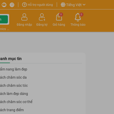
Tiếng Việt
Hỗ trợ người dùng
0
0
m
Đăng nhập
Đăng ký
Giỏ hàng
Thông báo
nics
anh mục tin
ẩm nang làm đẹp
ách chăm sóc da
ách chăm sóc tóc
ách làm đẹp dáng
ách chăm sóc cơ thể
ách trang điểm