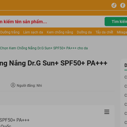
Tìm kiế
Dưỡng trắng
Làm sạch da
Kem chống nắng
Dưỡng da
Tẩy da chết
Milaga
tẩy trang
Kem trang điểm
Dưỡng trắng Dior
Mỹ phẩm
Mặt nạ
Tinh chất
ửa mặt
Kem Mộc Qua
 Chọn Kem Chống Nắng Dr.G Sun+ SPF50+ PA+++ cho da
ng Nắng Dr.G Sun+ SPF50+ PA+++
D
C
Người đăng: Nhi
C
C
C
C
+ SPF50+ PA+++
C
n Quốc