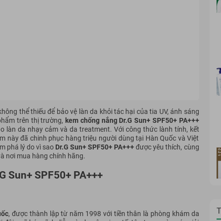
ông thể thiếu để bảo vệ làn da khỏi tác hại của tia UV, ánh sáng
phẩm trên thị trường,
kem chống nắng Dr.G Sun+ SPF50+ PA+++
o làn da nhạy cảm và da treatment. Với công thức lành tính, kết
m này đã chinh phục hàng triệu người dùng tại Hàn Quốc và Việt
m phá lý do vì sao
Dr.G Sun+ SPF50+ PA+++
được yêu thích, cùng
 và nơi mua hàng chính hãng.
r.G Sun+ SPF50+ PA+++
T
uốc
, được thành lập từ năm 1998 với tiền thân là phòng khám da