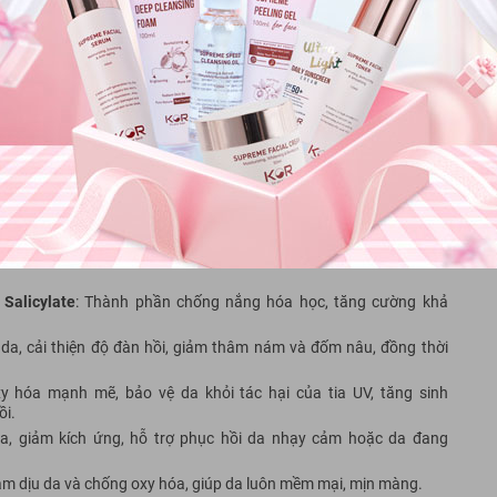
g Dr.G Sun+ SPF50+ PA+++
 chính
+++
, giúp bảo vệ da khỏi 98% tia UVB và 93.75% tia UVA, mang lại
. Điều này đặc biệt quan trọng với những ai thường xuyên tiếp
 thành phần chống nắng vật lý chính, tạo lớp màng bảo vệ, phản xạ
Salicylate
: Thành phần chống nắng hóa học, tăng cường khả
 da, cải thiện độ đàn hồi, giảm thâm nám và đốm nâu, đồng thời
y hóa mạnh mẽ, bảo vệ da khỏi tác hại của tia UV, tăng sinh
ồi.
da, giảm kích ứng, hỗ trợ phục hồi da nhạy cảm hoặc da đang
làm dịu da và chống oxy hóa, giúp da luôn mềm mại, mịn màng.