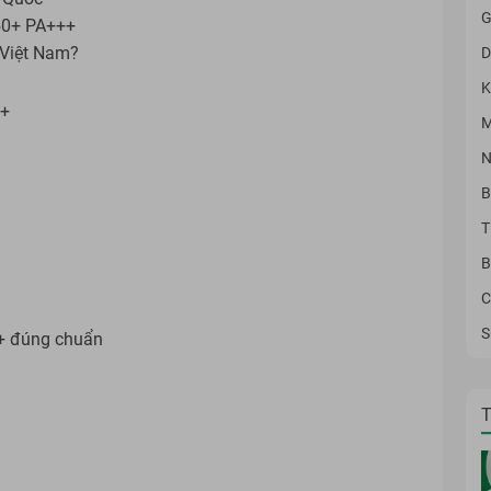
G
50+ PA+++
 Việt Nam?
D
K
++
M
N
B
T
B
C
S
+ đúng chuẩn
T