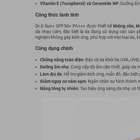
Vitamin E (Tocopherol) và Ceramide NP
: Dưỡng ẩm
Công thức lành tính
Dr.G Sun+ SPF50+ PA+++ được thiết kế
không cồn, k
da nhạy cảm, đặc biệt là da đang sử dụng các sản 
nghiệm không gây kích ứng, phù hợp với mọi loại da, 
Công dụng chính
Chống nắng toàn diện
: Bảo vệ da khỏi tia UVA, UV
Dưỡng ẩm nhẹ
: Cung cấp độ ẩm cần thiết, giúp da
Làm dịu da
: Hỗ trợ giảm kích ứng, mẩn đỏ, đặc biệ
Giảm nguy cơ nám sạm
: Ngăn chặn sự hình thành m
Nâng tông tự nhiên
: Tạo hiệu ứng sáng da nhẹ, có t