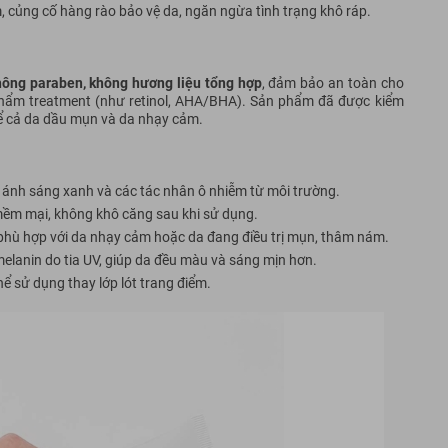
, củng cố hàng rào bảo vệ da, ngăn ngừa tình trạng khô ráp.
hông paraben, không hương liệu tổng hợp
, đảm bảo an toàn cho
phẩm treatment (như retinol, AHA/BHA). Sản phẩm đã được kiểm
kể cả da dầu mụn và da nhạy cảm.
B, ánh sáng xanh và các tác nhân ô nhiễm từ môi trường.
 mềm mại, không khô căng sau khi sử dụng.
t phù hợp với da nhạy cảm hoặc da đang điều trị mụn, thâm nám.
elanin do tia UV, giúp da đều màu và sáng mịn hơn.
hể sử dụng thay lớp lót trang điểm.