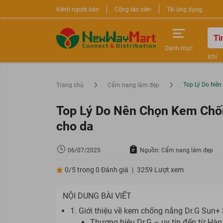
Kênh người bán
Cộng tác viên
Tải ứng dụng
Danh mục
Ichi
Nước 
Sữa r
Top Lý Do Nên
Trang chủ
Cẩm nang làm đẹp
Top Lý Do Nên Chọn Kem Chố
cho da
06/07/2025
Nguồn: Cẩm nang làm đẹp
0/5 trong 0 Đánh giá
|
3259 Lượt xem
NỘI DUNG BÀI VIẾT
1. Giới thiệu về kem chống nắng Dr.G Sun
Thương hiệu Dr.G – uy tín đến từ Hà