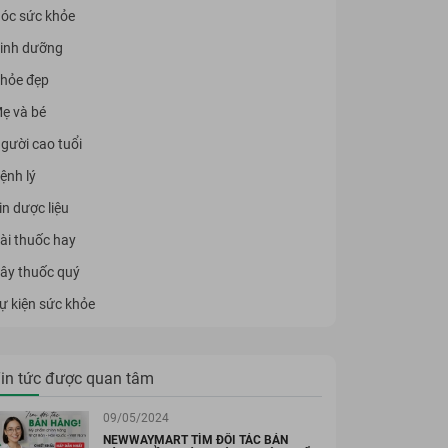
óc sức khỏe
inh dưỡng
hỏe đẹp
ẹ và bé
gười cao tuổi
ệnh lý
in dược liệu
ài thuốc hay
ây thuốc quý
ự kiện sức khỏe
in tức được quan tâm
09/05/2024
NEWWAYMART TÌM ĐỐI TÁC BÁN