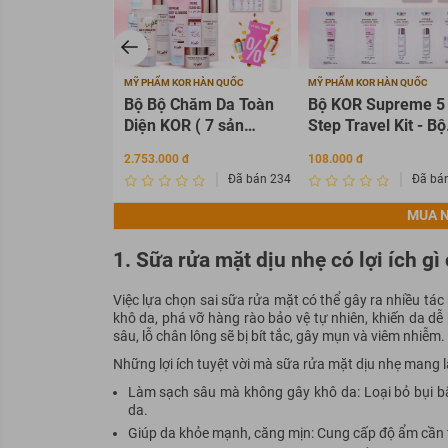
MỸ PHẨM KOR HÀN QUỐC
MỸ PHẨM KOR HÀN QUỐC
Bộ Bộ Chăm Da Toàn
Bộ KOR Supreme 5
Diện KOR ( 7 sản
Step Travel Kit - Bộ
phẩm KOR )
mỹ phẩm du lịch K
2.753.000 đ
108.000 đ
Đã bán 2345675
Đã bá
MUA N
1. Sữa rửa mặt dịu nhẹ có lợi ích gì
Việc lựa chọn sai sữa rửa mặt có thể gây ra nhiều t
khô da, phá vỡ hàng rào bảo vệ tự nhiên, khiến da dễ
sâu, lỗ chân lông sẽ bị bít tắc, gây
mụn
và
viêm
nhiễm.
Những lợi ích tuyệt vời mà sữa rửa mặt dịu nhẹ mang lạ
Làm sạch sâu mà không gây khô da: Loại bỏ bụi b
da.
Giúp da khỏe mạnh, căng mịn: Cung cấp độ ẩm cần t