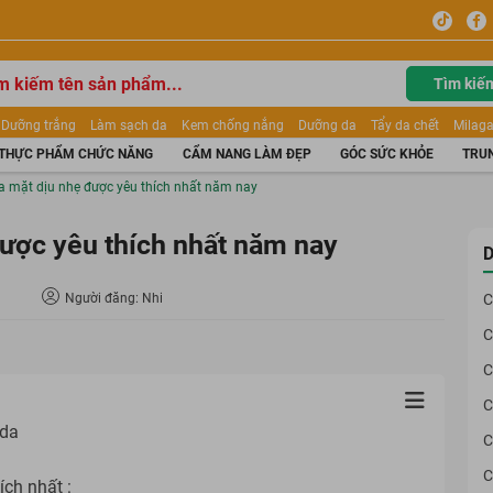
Tìm kiế
Dưỡng trắng
Làm sạch da
Kem chống nắng
Dưỡng da
Tẩy da chết
Milaga
tẩy trang
Kem trang điểm
Dưỡng trắng Dior
Mỹ phẩm
Mặt nạ
Tinh chất
THỰC PHẨM CHỨC NĂNG
CẨM NANG LÀM ĐẸP
GÓC SỨC KHỎE
TRUN
ửa mặt
Kem Mộc Qua
a mặt dịu nhẹ được yêu thích nhất năm nay
ược yêu thích nhất năm nay
D
Người đăng: Nhi
C
C
C
C
 da
C
C
ch nhất :