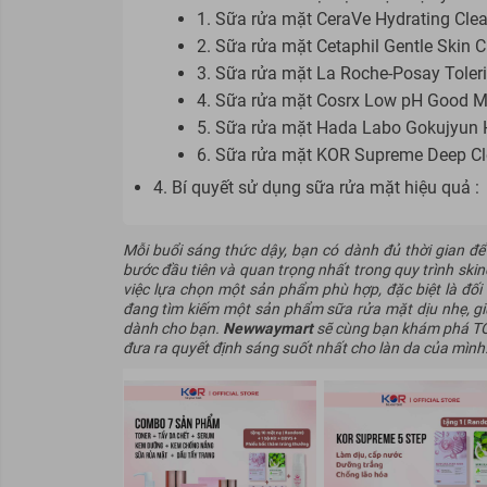
1. Sữa rửa mặt CeraVe Hydrating Cle
2. Sữa rửa mặt Cetaphil Gentle Skin C
3. Sữa rửa mặt La Roche-Posay Toleri
4. Sữa rửa mặt Cosrx Low pH Good M
5. Sữa rửa mặt Hada Labo Gokujyun 
6. Sữa rửa mặt KOR Supreme Deep C
4. Bí quyết sử dụng sữa rửa mặt hiệu quả :
Mỗi buổi sáng thức dậy, bạn có dành đủ thời gian đ
bước đầu tiên và quan trọng nhất trong quy trình skin
việc lựa chọn một sản phẩm phù hợp, đặc biệt là đối
đang tìm kiếm một sản phẩm sữa rửa mặt dịu nhẹ, giú
dành cho bạn.
Newwaymart
sẽ cùng bạn khám phá
TO
đưa ra quyết định sáng suốt nhất cho làn da của mình