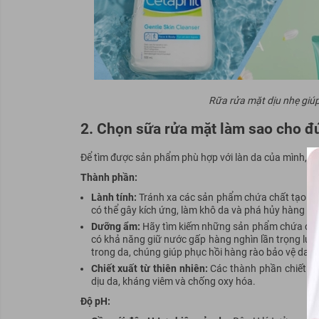
Rữa rửa mặt dịu nhẹ giú
2. Chọn sữa rửa mặt làm sao cho đ
Để tìm được sản phẩm phù hợp với làn da của mình, bạn
Thành phần:
Lành tính:
Tránh xa các sản phẩm chứa chất tạo màu
có thể gây kích ứng, làm khô da và phá hủy hàng rào
Dưỡng ẩm:
Hãy tìm kiếm những sản phẩm chứa các
có khả năng giữ nước gấp hàng nghìn lần trọng lượn
trong da,
chú
ng giúp phục hồi hàng rào bảo vệ da,
Chiết xuất từ thiên nhiên:
Các thành phần chiết xuấ
dịu da, kháng
viêm
và chống oxy hóa.
Độ pH: