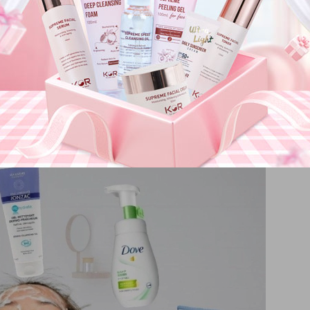
da là khoảng 5.5. Việc sử dụng sữa rửa mặt có độ pH phù hợp sẽ
ng, kích ứng.
 sạch sâu mà không gây khô da.
nhạy cảm.
da thường và da dầu.
ó nguồn gốc rõ ràng và được nhiều người tin dùng.