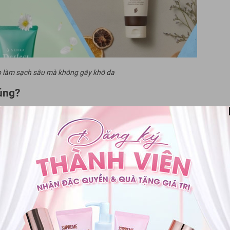
p làm sạch sâu mà không gây khô da
úng?
 cần lưu ý những tiêu chí sau:
, hương liệu, sulfate và các chất tẩy rửa mạnh. Những chất này
 bảo vệ tự nhiên của da.
 thành phần dưỡng ẩm như Hyaluronic Acid (HA), Ceramides. HA
g của nó, giúp da luôn ẩm mịn. Ceramides là các lipid tự nhiên có
 ngăn ngừa mất nước.
t từ thiên nhiên như lô hội, hoa cúc, trà xanh... có tác dụng làm