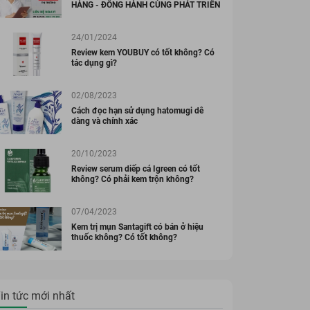
HÀNG - ĐỒNG HÀNH CÙNG PHÁT TRIỂN
24/01/2024
Review kem YOUBUY có tốt không? Có
ẨM KOR HÀN QUỐC
MỸ PHẨM KOR HÀN QUỐC
tác dụng gì?
 Rửa Mặt KOR
Tẩy Da Chết KOR
reme Deep
Supreme Peeling Gel
02/08/2023
nsing Foam
100ml
00 đ
283.000 đ
Cách đọc hạn sử dụng hatomugi dễ
ml
dàng và chính xác
Đã bán 2657268
Đã bán 3589875
20/10/2023
Review serum diếp cá Igreen có tốt
không? Có phải kem trộn không?
07/04/2023
Kem trị mụn Santagift có bán ở hiệu
thuốc không? Có tốt không?
in tức mới nhất