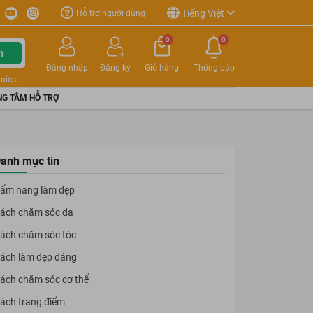
Tiếng Việt
Hỗ trợ người dùng
0
0
m
Đăng nhập
Đăng ký
Giỏ hàng
Thông báo
nics
G TÂM HỖ TRỢ
anh mục tin
ẩm nang làm đẹp
ách chăm sóc da
ách chăm sóc tóc
ách làm đẹp dáng
ách chăm sóc cơ thể
ách trang điểm