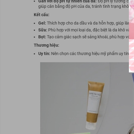
Gần với độ pH tự nhiên của da:
Độ pH lý tưởng của 
giúp cân bằng độ pH của da, tránh tình trạng khô că
Kết cấu:
Gel:
Thích hợp cho da dầu và da hỗn hợp, giúp làm
Sữa:
Phù hợp với mọi loại da, đặc biệt là da khô và 
Bọt:
Tạo cảm giác sạch sẽ sảng khoái, phù hợp với 
Thương hiệu:
Uy tín:
Nên chọn các thương hiệu
mỹ
phẩm uy tín, c