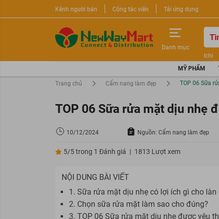
Kênh người bán
Cộng tác viên
Tải ứng dụng
Danh mục
Ichi
Nước 
MỸ PHẨM
Sữa r
TOP 06 Sữa rử
Trang chủ
Cẩm nang làm đẹp
TOP 06 Sữa rửa mặt dịu nhẹ đ
10/12/2024
Nguồn: Cẩm nang làm đẹp
5/5 trong 1 Đánh giá
|
1813 Lượt xem
NỘI DUNG BÀI VIẾT
1. Sữa rửa mặt dịu nhẹ có lợi ích gì cho làn
2. Chọn sữa rửa mặt làm sao cho đúng?
3. TOP 06 Sữa rửa mặt dịu nhẹ được yêu thí