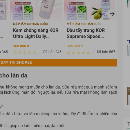
MỸ PHẨM KOR HÀN QUỐC
MỸ PHẨM KOR HÀN QUỐC
MỸ PH
Kem chống nắng KOR
Dầu tẩy trang KOR
Sữa
Ultra Light Daily
Supreme Speed
Sup
OR
Sunscreen Cream
Cleansing Oil 120ml
Clea
368.000 đ
326.000 đ
269.0
SPF 50+ PA ++++
100
n 3456435
Đã bán 2456342
Đã bán 567835
GAY TẠI SHOPEE
 cho làn da
ác hại không mong muốn cho làn da. Sữa rửa mặt quá mạnh sẽ làm
 bị kích ứng, mẩn đỏ. Ngược lại, nếu sữa rửa mặt không làm sạch
i:
ẩn, dầu thừa và lớp makeup mà không lấy đi độ ẩm tự nhiên của
T
hiết, giúp da luôn mềm mại, đàn hồi.