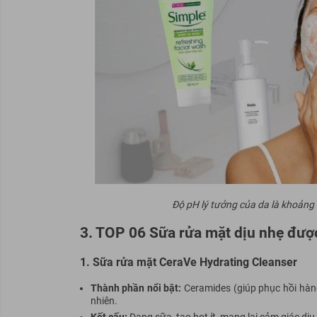
Độ pH lý tưởng của da là khoảng 
3. TOP 06 Sữa rửa mặt dịu nhẹ được
1. Sữa rửa mặt CeraVe Hydrating Cleanser
Thành phần nổi bật:
Ceramides (giúp phục hồi hàng 
nhiên.
Kết cấu:
Dạng sữa, tạo bọt ít, mang lại cảm giác dịu