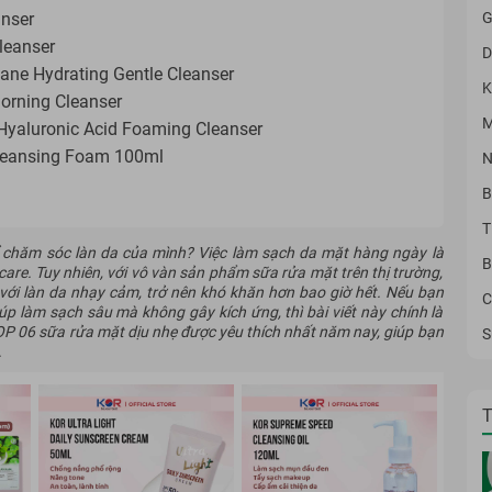
G
anser
leanser
D
ane Hydrating Gentle Cleanser
K
orning Cleanser
M
Hyaluronic Acid Foaming Cleanser
leansing Foam 100ml
N
B
T
ể chăm sóc làn da của mình?
Việc làm sạch da mặt hàng ngày là
B
care. Tuy nhiên, với vô vàn sản phẩm sữa rửa mặt trên thị trường,
 với làn da nhạy cảm, trở nên khó khăn hơn bao giờ hết. Nếu bạn
C
p làm sạch sâu mà không gây kích ứng, thì bài viết này chính là
P 06 sữa rửa mặt dịu nhẹ được yêu thích nhất năm nay
, giúp bạn
S
.
T