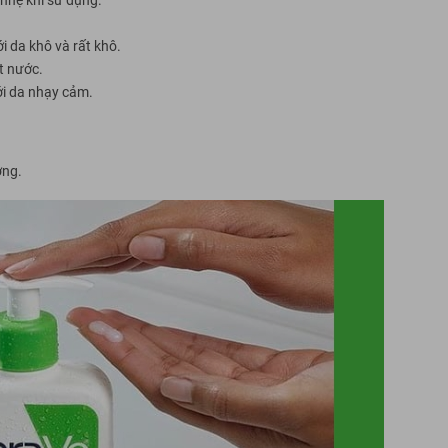
 da khô và rất khô.
t nước.
ới da nhạy cảm.
ờng.