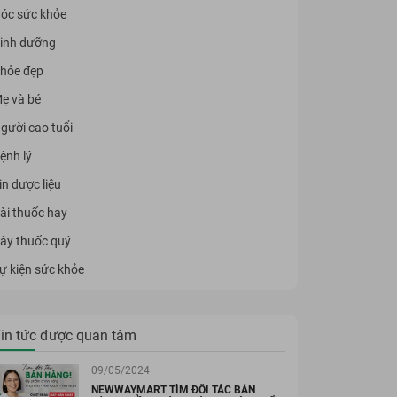
óc sức khỏe
inh dưỡng
hỏe đẹp
ẹ và bé
gười cao tuổi
ệnh lý
in dược liệu
ài thuốc hay
ây thuốc quý
ự kiện sức khỏe
in tức được quan tâm
09/05/2024
NEWWAYMART TÌM ĐỐI TÁC BÁN