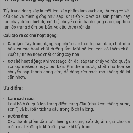
Tẩy trang dạng sáp là một loại sản phẩm làm sạch da, thường có kết
cấu đặc và mềm giống như sáp. Khi tiếp xúc với da, sản phẩm này
tan chảy dưới nhiệt độ cơ thể, chuyển đổi thành dạng dầu giúp hòa
tan lớp trang điểm, bụi bẩn, và dầu thừa trên da.
Cấu tạo và cơ chế hoạt động:
Cấu tạo:
Tẩy trang dạng sáp chứa các thành phần dầu, chất nhũ
hóa, và các hoạt chất dưỡng ẩm. Một số loại còn có thêm chiết
xuất tự nhiên hoặc chất chống oxy hóa.
Cơ chế hoạt động:
Khi massage lên da, sáp tan chảy và hòa quyện
với lớp makeup hoặc bụi bẩn. Khi thêm nước, chất nhũ hóa sẽ
chuyển sáp thành dạng sữa, dễ dàng rửa sạch mà không để lại
cặn nhờn.
Ưu điểm:
Làm sạch sâu:
Loại bỏ
hiệu quả
lớp trang điểm cứng đầu (như kem chống nước,
son lì) và bụi bẩn tích tụ sâu trong lỗ chân lông.
Dưỡng ẩm:
Các thành phần dầu tự nhiên giúp cung cấp độ ẩm, giữ cho da
mềm mại, không bị khô căng
sau
khi tẩy trang.