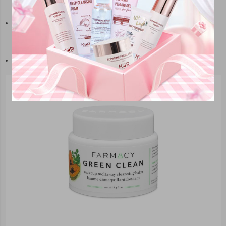
Không gây nhờn rít
sau
khi tẩy trang.
Nhược điểm:
Giá thành cao, khó tiếp cận đối với người dùng phổ thông.
Hương bạc hà có thể không phù hợp với người nhạy cảm mùi.
Giá tham khảo:
~850.000 VNĐ/hũ 100ml.