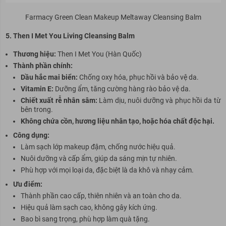
Farmacy Green Clean Makeup Meltaway Cleansing Balm
5. Then I Met You Living Cleansing Balm
Thương hiệu:
Then I Met You (Hàn Quốc)
Thành phần chính:
Dầu hắc mai biển:
Chống oxy hóa, phục hồi và bảo vệ da.
Vitamin E:
Dưỡng ẩm, tăng cường hàng rào bảo vệ da.
Chiết xuất rễ nhân sâm:
Làm dịu, nuôi dưỡng và phục hồi da từ
bên trong.
Không chứa cồn, hương liệu nhân tạo, hoặc hóa chất độc hại.
Cô
ng dụng:
Làm sạch lớp makeup đậm, chống nước hiệu quả.
Nuôi dưỡng và cấp ẩm, giúp da sáng mịn tự nhiên.
Phù hợp với mọi loại da, đặc biệt là da khô và nhạy cảm.
Ưu điểm:
Thành phần cao cấp, thiên nhiên và an toàn cho da.
Hiệu quả làm sạch cao, không gây kích ứng.
Bao bì sang trọng, phù hợp làm quà tặng.