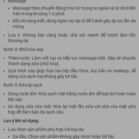
Massage:
Massage theo chuyển động tròn từ trong ra ngoài và từ dưới lên
trên trong khoảng 1-2 phút.
Đối với vùng mắt, dùng ngón tay áp út để tránh gây áp lực lên da
mỏng.
Lưu ý: Không kéo căng hoặc chà xát mạnh để tránh làm tổn
thương da.
Bước 4: Nhũ hóa sáp
Thêm nước: Làm ướt tay và tiếp tục massage mặt. Sáp sẽ chuyển
thành dạng sữa (nhũ hóa).
Quá trình này giúp hòa tan lớp dầu thừa, bụi bẩn và makeup, dễ
dàng rửa sạch mà không gây bít tắc.
Bước 5: Rửa lại sạch
Dùng nước ấm: Rửa sạch mặt bằng nước ấm để loại bỏ hoàn toàn
lớp sáp.
Sử dụng sữa rửa mặt: Rửa lại một lần nữa với sữa rửa mặt phù
hợp để đảm bảo da sạch sâu.
Lưu ý khi sử dụng:
Lựa chọn sản phẩm phù hợp với loại da:
Da dầu: Chọn sản phẩm không gây nhờn hoặc bít tắc.