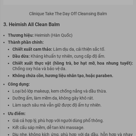
Clinique Take The Day Off Cleansing Balm
3. Heimish All Clean Balm
Thương hiệu:
Heimish (Hàn Quốc)
Thành phần chính:
Chiết xuất cam thảo:
Làm dịu da, cải thiện sắc tố.
Dầu dừa:
Kháng khuẩn tự nhiên, cung cấp độ ẩm.
Chiết xuất thực vật (hồng trà, bơ hạt mỡ, hoa nhung tuyết):
Chống oxy hóa và bảo vệ da.
Không chứa cồn, hương liệu nhân tạo, hoặc paraben.
Cô
ng dụng:
Loại bỏ lớp makeup, kem chống nắng và dầu thừa.
Dưỡng ẩm, làm mềm da, không gây khô rát.
Làm sạch sâu mà vẫn giữ được độ ẩm tự nhiên.
Ưu điểm:
Giá cả hợp lý, phù hợp với người dùng phổ thông.
Kết cấu sáp mềm, dễ tan khi massage.
Dịu nhẹ, không kích ứng, phù hợp với da dầu, hỗn hợp và nhạy