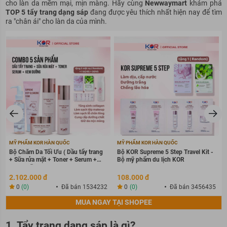
cho làn da mềm mại, mịn màng. Hãy cùng
Newwaymart
khám phá
TOP 5 tẩy trang dạng sáp
đang được yêu thích nhất hiện nay để tìm
ra "chân ái" cho làn da của mình.
MỸ PHẨM KOR HÀN QUỐC
MỸ PHẨM KOR HÀN QUỐC
Bộ Chăm Da Tối Ưu ( Dầu tẩy trang
Bộ KOR Supreme 5 Step Travel Kit -
+ Sữa rửa mặt + Toner + Serum +
Bộ mỹ phẩm du lịch KOR
Kem dưỡng )
2.102.000 đ
108.000 đ
0
(0)
Đã bán 1534232
0
(0)
Đã bán 3456435
MUA NGAY TẠI SHOPEE
1. Tẩy trang dạng sáp là gì?