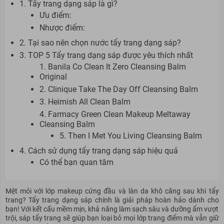
1. Tẩy trang dạng sáp là gì?
Ưu điểm:
Nhược điểm:
2. Tại sao nên chọn nước tẩy trang dạng sáp?
3. TOP 5 Tẩy trang dạng sáp được yêu thích nhất
1. Banila Co Clean It Zero Cleansing Balm
Original
2. Clinique Take The Day Off Cleansing Balm
3. Heimish All Clean Balm
4. Farmacy Green Clean Makeup Meltaway
Cleansing Balm
5. Then I Met You Living Cleansing Balm
4. Cách sử dụng tẩy trang dạng sáp hiệu quả
Có thể bạn quan tâm
Mệt mỏi với lớp makeup cứng đầu và làn da khô căng
sau
khi tẩy
trang? Tẩy trang dạng sáp chính là giải
pháp
hoàn hảo dành cho
bạn! Với kết cấu mềm mịn, khả năng làm sạch sâu và dưỡng ẩm vượt
trội, sáp tẩy trang sẽ giúp bạn loại bỏ mọi lớp trang điểm mà vẫn giữ