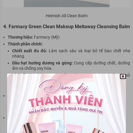
Heimish All Clean Balm
4. Farmacy Green Clean Makeup Meltaway Cleansing Balm
Thương hiệu:
Farmacy (Mỹ)
Thành phần chính:
Chiết xuất đu đủ:
Làm sạch sâu và loại bỏ tế bào chết nhẹ
nhàng.
Dầu hạt hướng dương và gừng:
Cung cấp dưỡng chất, dưỡng
ẩm và chống oxy hóa.
Tinh dầu bạc hà:
Mang lại cảm giác tươi mát và thư giãn khi sử
dụng.
Không chứa paraben, phthalates hoặc sulfate.
Cô
ng dụng:
Loại bỏ lớp makeup lâu trôi, bụi bẩn và dầu thừa.
Hỗ trợ làm sáng da, duy trì độ ẩm tự nhiên.
Ưu điểm:
Thành phần thiên nhiên, an toàn và lành tính.
Hiệu quả cao với lớp makeup đậm và mascara chống nước.