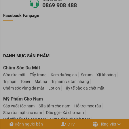
Tổng đài hỗ trợ
0869 908 488
Facebook Fanpage
DANH MỤC SẢN PHẨM
Chăm Sóc Da Mặt
Sữa rửa mặt
Tẩy trang
Kem dưỡng da
Serum
Xịt khoáng
Trị mụn
Toner
Mặt nạ
Trị nám và tàn nhang
Chăm sóc vùng da mắt
Lotion
Tẩy tế bào da chết mặt
Mỹ Phẩm Cho Nam
Sáp vuốt tóc nam
Sữa tắm cho nam
Hỗ trợ mọc râu
Sữa rửa mặt cho nam
Dầu gội - Xả cho nam
Kênh người bán
CTV
Tiếng Việt
Gel giữ nếp tóc cho nam
Dung dịch vệ sinh nam