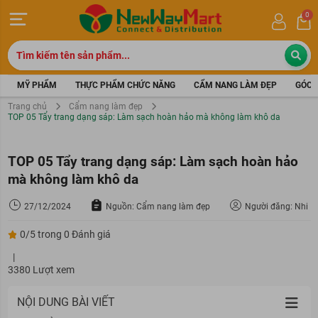
0
MỸ PHẨM
THỰC PHẨM CHỨC NĂNG
CẨM NANG LÀM ĐẸP
GÓC 
Trang chủ
Cẩm nang làm đẹp
TOP 05 Tẩy trang dạng sáp: Làm sạch hoàn hảo mà không làm khô da
TOP 05 Tẩy trang dạng sáp: Làm sạch hoàn hảo
mà không làm khô da
27/12/2024
Nguồn: Cẩm nang làm đẹp
Người đăng: Nhi
0/5 trong 0 Đánh giá
|
3380 Lượt xem
NỘI DUNG BÀI VIẾT