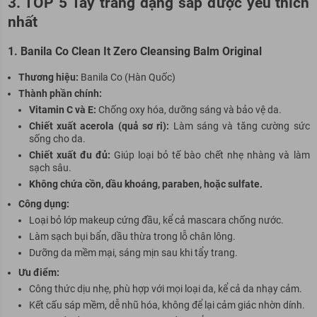
3. TOP 5 Tẩy trang dạng sáp được yêu thích
nhất
1. Banila Co Clean It Zero Cleansing Balm Original
Thương hiệu:
Banila Co (Hàn Quốc)
Thành phần chính:
Vitamin C và E:
Chống oxy hóa, dưỡng sáng và bảo vệ da.
Chiết xuất acerola (quả sơ ri):
Làm sáng và tăng cường sức
sống cho da.
Chiết xuất đu đủ:
Giúp loại bỏ tế bào chết nhẹ nhàng và làm
sạch sâu.
Không chứa cồn, dầu khoáng, paraben, hoặc sulfate.
Cô
ng dụng:
Loại bỏ lớp makeup cứng đầu, kể cả mascara chống nước.
Làm sạch bụi bẩn, dầu thừa trong lỗ chân lông.
Dưỡng da mềm mại, sáng mịn
sau
khi tẩy trang.
Ưu điểm:
Cô
ng thức dịu nhẹ, phù hợp với mọi loại da, kể cả da nhạy cảm.
Kết cấu sáp mềm, dễ nhũ hóa, không để lại cảm giác nhờn dính.