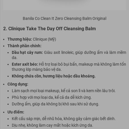
Banila Co Clean It Zero Cleansing Balm Original
2. Clinique Take The Day Off Cleansing Balm
Thương hiệu:
Clinique (Mỹ)
Thành phần chính:
Dầu hạt cây rum:
Giàu axit linoleic, giúp dưỡng ẩm và làm mềm
da.
Ester axit béo:
Hỗ trợ loại bỏ bụi bẩn, makeup mà không làm tổn
thương lớp màng bảo vệ da.
Không chứa cồn, hương liệu hoặc dầu khoáng.
Cô
ng dụng:
Làm sạch mọi loại makeup, kể cả son lì và kem nền lâu trôi.
Phù hợp với mọi loại da, kể cả da dễ kích ứng.
Dưỡng ẩm, giúp da không bị khô
sau
khi sử dụng.
Ưu điểm:
Kết cấu sáp mịn, dễ nhũ hóa, không gây cảm giác bết dính.
Dịu nhẹ, không làm cay mắt hoặc kích ứng da.