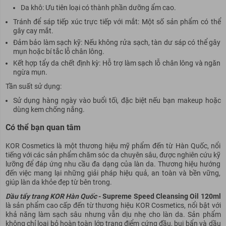
Da khô: Ưu tiên loại có thành phần dưỡng ẩm cao.
Tránh để sáp tiếp xúc trực tiếp với mắt: Một số sản phẩm có thể
gây cay mắt.
Đảm bảo làm sạch kỹ: Nếu không rửa sạch, tàn dư sáp có thể gây
mụn hoặc bí tắc lỗ chân lông.
Kết hợp tẩy da chết định kỳ: Hỗ trợ làm sạch lỗ chân lông và ngăn
ngừa mụn.
Tần suất sử dụng:
Sử dụng hàng ngày vào buổi tối, đặc biệt nếu bạn makeup hoặc
dùng kem chống nắng.
Có thể bạn quan tâm
KOR Cosmetics là một thương hiệu mỹ phẩm đến từ Hàn Quốc, nổi
tiếng với các sản phẩm chăm sóc da chuyên sâu, được nghiên cứu kỹ
lưỡng để đáp ứng nhu cầu đa dạng của làn da. Thương hiệu hướng
đến việc mang lại những giải pháp hiệu quả, an toàn và bền vững,
giúp làn da khỏe đẹp từ bên trong.
Dầu tẩy trang KOR Hàn Quốc
- Supreme Speed Cleansing Oil 120ml
là sản phẩm cao cấp đến từ thương hiệu KOR Cosmetics, nổi bật với
khả năng làm sạch sâu nhưng vẫn dịu nhẹ cho làn da. Sản phẩm
không chỉ loại bỏ hoàn toàn lớp trang điểm cứng đầu, bụi bẩn và dầu