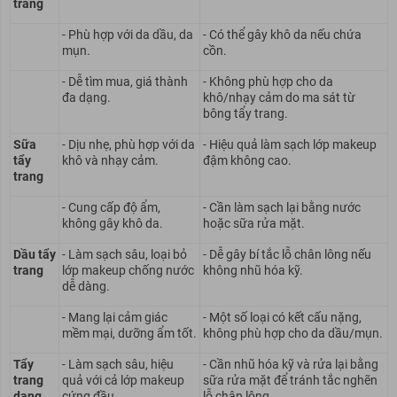
trang
- Phù hợp với da dầu, da
- Có thể gây khô da nếu chứa
mụn
.
cồn.
- Dễ tìm mua, giá thành
- Không phù hợp cho da
đa dạng.
khô/nhạy cảm do ma sát từ
bông tẩy trang.
Sữa
- Dịu nhẹ, phù hợp với da
-
Hiệu quả
làm sạch lớp makeup
tẩy
khô và nhạy cảm.
đậm không cao.
trang
- Cung cấp độ ẩm,
- Cần làm sạch lại bằng nước
không gây khô da.
hoặc sữa rửa mặt.
Dầu tẩy
- Làm sạch sâu, loại bỏ
- Dễ gây bí tắc lỗ chân lông nếu
trang
lớp makeup chống nước
không nhũ hóa kỹ.
dễ dàng.
- Mang lại cảm giác
- Một số loại có kết cấu nặng,
mềm mại, dưỡng ẩm tốt.
không phù hợp cho da dầu/
mụn
.
Tẩy
- Làm sạch sâu,
hiệu
- Cần nhũ hóa kỹ và rửa lại bằng
trang
quả
với cả lớp makeup
sữa rửa mặt để tránh tắc nghẽn
dạng
cứng đầu.
lỗ chân lông.