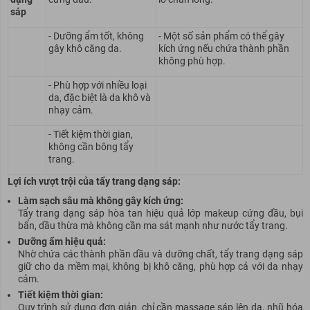
sáp
- Dưỡng ẩm tốt, không
- Một số sản phẩm có thể gây
gây khô căng da.
kích ứng nếu chứa thành phần
không phù hợp.
- Phù hợp với nhiều loại
da, đặc biệt là da khô và
nhạy cảm.
- Tiết kiệm thời gian,
không cần bông tẩy
trang.
Lợi ích vượt trội của tẩy trang dạng sáp:
Làm sạch sâu mà không gây kích ứng:
Tẩy trang dạng sáp hòa tan
hiệu quả
lớp makeup cứng đầu, bụi
bẩn, dầu thừa mà không cần ma sát mạnh như nước tẩy trang.
Dưỡng ẩm hiệu quả:
Nhờ chứa các thành phần dầu và dưỡng chất, tẩy trang dạng sáp
giữ cho da mềm mại, không bị khô căng, phù hợp cả với da nhạy
cảm.
Tiết kiệm thời gian:
Quy trình sử dụng đơn giản, chỉ cần massage sáp lên da, nhũ hóa