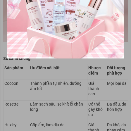
KOR Supreme Peeling Gel
So sánh chung:
Sản phẩm
Ưu điểm nổi bật
Nhược
Đối tượng
điểm
phù hợp
Cocoon
Thành phần tự nhiên, dưỡng
Giá
Mọi loại da
ẩm tốt
thành
cao
Rosette
Làm sạch sâu, se khít lỗ chân
Có thể
Da dầu, da
lông
gây khô
hỗn hợp
da
Huxley
Cấp ẩm, làm dịu da
Giá
Da khô, da
thành
nhạy cảm