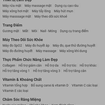
Thiết Bị Làm Đẹp
Máy rửa mặt
Máy massage mặt
Dụng cụ cạo râu
Máy xông hơi mặt
Máy tẩy lông
Máy hút mụn
Máy masssage mặt
Máy theo dõi sức khoẻ
Trang Điểm
Gương mặt
Mắt
Môi
Nail - Móng
Dụng cụ trang điểm
Máy Theo Dõi Sức Khỏe
Máy đo SpO2
Máy đo huyết áp
Máy đo, que thử đường huyết
Máy đo đường huyết
Máy massage
Máy xông khí dung
Thực Phẩm Chức Năng Làm Đẹp
Collagen
Hỗ trợ giảm cân
Hỗ trợ da
Hỗ trợ tóc
Hỗ trợ khác
Hỗ trợ tăng vòng 1
Hỗ trợ tăng vòng 3
Hỗ trợ tăng cân
Vitamin & Khoáng Chất
Vitamin tổng hợp
Bổ sung canxi & vitamin D
Vitamin C các loại
Vitamin E các loại
Chăm Sóc Răng Miệng