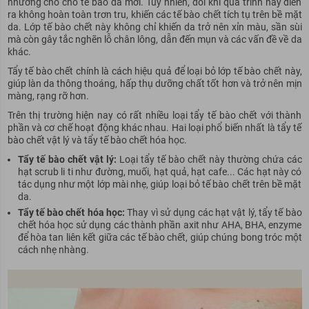
nhường chỗ cho tế bào da mới. Tuy nhiên, đôi khi quá trình này diễn
ra không hoàn toàn trơn tru, khiến các tế bào chết tích tụ trên bề mặt
da. Lớp tế bào chết này không chỉ khiến da trở nên xỉn màu, sần sùi
mà còn gây tắc nghẽn lỗ chân lông, dẫn đến
mụn
và các vấn đề về da
khác.
Tẩy tế bào chết chính là cách
hiệu quả
để loại bỏ lớp tế bào chết này,
giúp làn da thông thoáng, hấp thụ dưỡng chất tốt hơn và trở nên mịn
màng, rạng rỡ hơn.
Trên thị trường hiện nay có rất nhiều loại tẩy tế bào chết với thành
phần và cơ chế hoạt động khác nhau. Hai loại phổ biến nhất là tẩy tế
bào chết vật lý và tẩy tế bào chết hóa học.
Tẩy tế bào chết vật lý:
Loại tẩy tế bào chết này thường chứa các
hạt scrub li ti như đường, muối, hạt quả, hạt cafe... Các hạt này có
tác dụng như một lớp mài nhẹ, giúp loại bỏ tế bào chết trên bề mặt
da.
Tẩy tế bào chết hóa học:
Thay vì sử dụng các hạt vật lý, tẩy tế bào
chết hóa học sử dụng các thành phần axit như AHA, BHA, enzyme
để hòa tan liên kết giữa các tế bào chết, giúp
chú
ng bong tróc một
cách nhẹ nhàng.