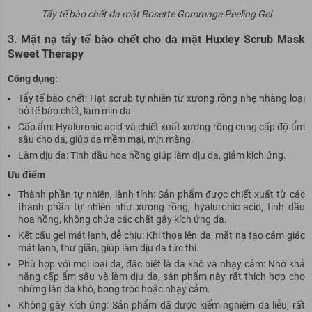
Tẩy tế bào chết da mặt Rosette Gommage Peeling Gel
3. Mặt nạ tẩy tế bào chết cho da mặt Huxley Scrub Mask
Sweet Therapy
Cô
ng dụng:
Tẩy tế bào chết: Hạt scrub tự nhiên từ xương rồng nhẹ nhàng loại
bỏ tế bào chết, làm mịn da.
Cấp ẩm: Hyaluronic acid và chiết xuất xương rồng cung cấp độ ẩm
sâu cho da, giúp da mềm mại, mịn màng.
Làm dịu da: Tinh dầu hoa hồng giúp làm dịu da, giảm kích ứng.
Ưu điểm
Thành phần tự nhiên, lành tính: Sản phẩm được chiết xuất từ các
thành phần tự nhiên như xương rồng, hyaluronic acid, tinh dầu
hoa hồng, không chứa các chất gây kích ứng da.
Kết cấu gel mát lạnh, dễ chịu: Khi thoa lên da, mặt nạ tạo cảm giác
mát lạnh, thư giãn, giúp làm dịu da tức thì.
Phù hợp với mọi loại da, đặc biệt là da khô và nhạy cảm: Nhờ khả
năng cấp ẩm sâu và làm dịu da, sản phẩm này rất thích hợp cho
những làn da khô, bong tróc hoặc nhạy cảm.
Không gây kích ứng: Sản phẩm đã được kiểm nghiệm da liễu, rất