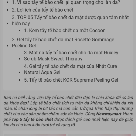
1. Vì sao tẩy tế bào chết lại quan trọng cho làn da?
2. Lợi ích của tẩy tế bào chết
3. TOP 05 Tẩy tế bào chết da mặt được quan tâm nhất
hiện nay
1. Kem tẩy tế bào chết da mặt Cocoon
2. Gel tẩy tế bào chết da mặt Rosette Gommage
Peeling Gel
3. Mặt nạ tẩy tế bào chết cho da mặt Huxley
Scrub Mask Sweet Therapy
4. Gel tẩy tế bào chết da mặt của Nhật Cure
Natural Aqua Gel
5. Tẩy tế bào chết KOR Supreme Peeling Gel
Bạn có biết rằng việc tẩy tế bào chết đều đặn là chìa khóa để có làn
da khỏe đẹp? Lớp tế bào chết tích tụ trên da không chỉ khiến da xỉn
màu, lỗ chân lông bị bít tắc mà còn cản trở quá trình hấp thụ dưỡng
chất của các sản phẩm chăm sóc da khác. Cùng
Newwaymart
khám
phá
top 5 tẩy tế bào chết
được đánh giá cao nhất hiện nay để giúp
làn da của bạn luôn tươi trẻ và rạng rỡ.