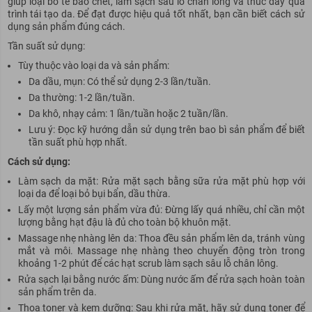
giúp loại bỏ tế bào chết, làm sạch sâu lỗ chân lông và thúc đẩy quá
trình tái tạo da. Để đạt được hiệu quả tốt nhất, bạn cần biết cách sử
dụng sản phẩm đúng cách.
Tần suất sử dụng:
Tùy thuộc vào loại da và sản phẩm:
Da dầu, mụn: Có thể sử dụng 2-3 lần/tuần.
Da thường: 1-2 lần/tuần.
Da khô, nhạy cảm: 1 lần/tuần hoặc 2 tuần/lần.
Lưu ý: Đọc kỹ hướng dẫn sử dụng trên bao bì sản phẩm để biết
tần suất phù hợp nhất.
Cách sử dụng:
Làm sạch da mặt: Rửa mặt sạch bằng sữa rửa mặt phù hợp với
loại da để loại bỏ bụi bẩn, dầu thừa.
Lấy một lượng sản phẩm vừa đủ: Đừng lấy quá nhiều, chỉ cần một
lượng bằng hạt đậu là đủ cho toàn bộ khuôn mặt.
Massage nhẹ nhàng lên da: Thoa đều sản phẩm lên da, tránh vùng
mắt và môi. Massage nhẹ nhàng theo chuyển động tròn trong
khoảng 1-2 phút để các hạt scrub làm sạch sâu lỗ chân lông.
Rửa sạch lại bằng nước ấm: Dùng nước ấm để rửa sạch hoàn toàn
sản phẩm trên da.
Thoa toner và kem dưỡng:
Sau
khi rửa mặt, hãy sử dụng toner để