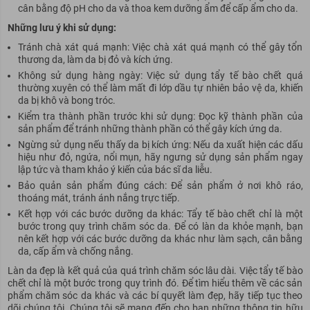
cân bằng độ pH cho da và thoa kem dưỡng ẩm để cấp ẩm cho da.
Những lưu ý khi sử dụng:
Tránh chà xát quá mạnh: Việc chà xát quá mạnh có thể gây tổn
thương da, làm da bị đỏ và kích ứng.
Không sử dụng hàng ngày: Việc sử dụng tẩy tế bào chết quá
thường xuyên có thể làm mất đi lớp dầu tự nhiên bảo vệ da, khiến
da bị khô và bong tróc.
Kiểm tra thành phần
trước
khi sử dụng: Đọc kỹ thành phần của
sản phẩm để tránh những thành phần có thể gây kích ứng da.
Ngừng sử dụng nếu thấy da bị kích ứng: Nếu da xuất hiện các dấu
hiệu như đỏ, ngứa, nổi
mụn
, hãy ngưng sử dụng sản phẩm ngay
lập tức và tham khảo ý kiến của bác sĩ da liễu.
Bảo quản sản phẩm đúng cách: Để sản phẩm ở nơi khô ráo,
thoáng mát, tránh ánh nắng trực tiếp.
Kết hợp với các bước dưỡng da khác: Tẩy tế bào chết chỉ là một
bước trong quy trình chăm sóc da. Để có làn da khỏe mạnh, bạn
nên kết hợp với các bước dưỡng da khác như làm sạch, cân bằng
da, cấp ẩm và chống nắng.
Làn da đẹp là kết quả của quá trình chăm sóc lâu dài. Việc tẩy tế bào
chết chỉ là một bước trong quy trình đó. Để tìm hiểu thêm về các sản
phẩm chăm sóc da khác và các bí quyết làm đẹp, hãy tiếp tục theo
dõi chúng tôi. Chúng tôi sẽ mang đến cho bạn những thông tin hữu