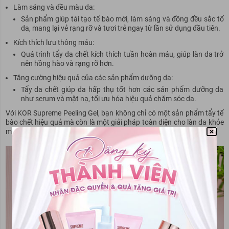
Làm sáng và đều màu da:
Sản phẩm giúp tái tạo tế bào mới, làm sáng và đồng đều sắc tố
da, mang lại vẻ rạng rỡ và tươi trẻ ngay từ lần sử dụng đầu tiên.
Kích thích lưu thông máu:
Quá trình tẩy da chết kích thích tuần hoàn máu, giúp làn da trở
nên hồng hào và rạng rỡ hơn.
Tăng cường hiệu quả của các sản phẩm dưỡng da:
Tẩy da chết giúp da hấp thụ tốt hơn các sản phẩm dưỡng da
như serum và mặt nạ, tối ưu hóa hiệu quả chăm sóc da.
Với KOR Supreme Peeling Gel, bạn không chỉ có một sản phẩm tẩy tế
bào chết hiệu quả mà còn là một giải pháp toàn diện cho làn da khỏe
mạnh, rạng rỡ. Hãy trải nghiệm ngay để cảm nhận sự khác biệt