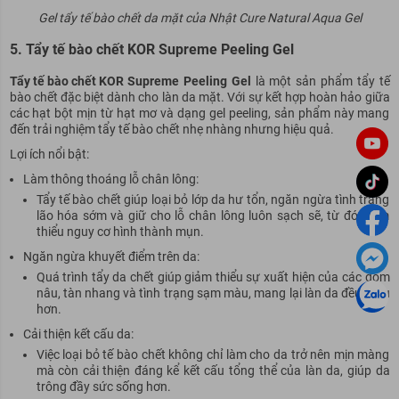
Gel tẩy tế bào chết da mặt của Nhật Cure Natural Aqua Gel
5. Tẩy tế bào chết KOR Supreme Peeling Gel
Tẩy tế bào chết KOR
Supreme Peeling Gel
là một sản phẩm tẩy tế
bào chết đặc biệt dành cho làn da mặt. Với sự kết hợp hoàn hảo giữa
các hạt bột mịn từ hạt mơ và dạng gel peeling, sản phẩm này mang
đến trải nghiệm tẩy tế bào chết nhẹ nhàng nhưng hiệu quả.
Lợi ích nổi bật:
Làm thông thoáng lỗ chân lông:
Tẩy tế bào chết giúp loại bỏ lớp da hư tổn, ngăn ngừa tình trạng
lão hóa sớm và giữ cho lỗ chân lông luôn sạch sẽ, từ đó giảm
thiểu nguy cơ hình thành mụn.
Ngăn ngừa khuyết điểm trên da:
Quá trình tẩy da chết giúp giảm thiểu sự xuất hiện của các đốm
nâu, tàn nhang và tình trạng sạm màu, mang lại làn da đều màu
hơn.
Cải thiện kết cấu da:
Việc loại bỏ tế bào chết không chỉ làm cho da trở nên mịn màng
mà còn cải thiện đáng kể kết cấu tổng thể của làn da, giúp da
trông đầy sức sống hơn.