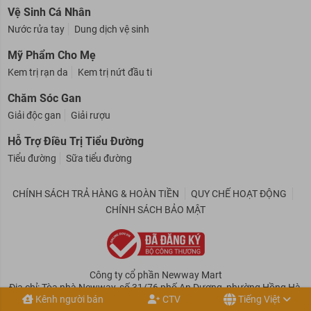
Bao cao su
Gel bôi trơn
Vệ Sinh Cá Nhân
Nước rửa tay
Dung dịch vệ sinh
Mỹ Phẩm Cho Mẹ
Kem trị rạn da
Kem trị nứt đầu ti
Chăm Sóc Gan
Giải độc gan
Giải rượu
Hỗ Trợ Điều Trị Tiểu Đường
Tiểu đường
Sữa tiểu đường
CHÍNH SÁCH TRẢ HÀNG & HOÀN TIỀN
QUY CHẾ HOẠT ĐỘNG
CHÍNH SÁCH BẢO MẬT
Công ty cổ phần Newway Mart
Kênh người bán
CTV
Tiếng Việt
Địa chỉ: Tòa nhà Newway, số 31/76 phố An Dương, phường Hồng Hà,