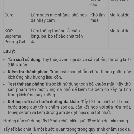
cao
Cure
Làm sạch nhẹ nhàng, phù hợp
Khó tìm
Mọi loại da
da nhạy cảm
mua
KOR
Làm thông thoáng lỗ chân
Mọi loại da
Supreme
lông, loại bỏ tế bào chết trên
Peeling Gel
da
Lưu ý:
Tần suất sử dụng:
Tùy thuộc vào loại da và sản phẩm, thường là 1-
2 lần/tuần.
Kiểm tra thành phần:
Tránh các sản phẩm chứa thành phần gây
kích ứng như hương liệu, cồn.
Test thử sản phẩm:
Trước
khi sử dụng toàn bộ khuôn mặt, hãy thử
sản phẩm trên một vùng da nhỏ để kiểm tra xem có xảy ra tình
trạng kích ứng hay không.
Kết hợp với các bước dưỡng da khác:
Tẩy tế bào chết chỉ là một
bước trong quy trình chăm sóc da, cần kết hợp với sữa rửa mặt,
toner, serum và kem dưỡng ẩm để đạt
hiệu quả
tốt nhất.
Hướng dẫn sử dụng tẩy tế bào chết hiệu quả để có làn da mịn màng
Tẩy tế bào chết là một bước quan trọng trong quy trình chăm sóc da,