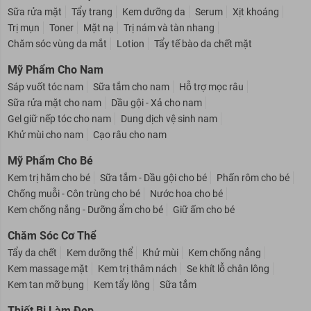
Chăm Sóc Da Mặt
Sữa rửa mặt
Tẩy trang
Kem dưỡng da
Serum
Xịt khoáng
Trị mụn
Toner
Mặt nạ
Trị nám và tàn nhang
Chăm sóc vùng da mắt
Lotion
Tẩy tế bào da chết mặt
Mỹ Phẩm Cho Nam
Sáp vuốt tóc nam
Sữa tắm cho nam
Hỗ trợ mọc râu
Sữa rửa mặt cho nam
Dầu gội - Xả cho nam
Gel giữ nếp tóc cho nam
Dung dịch vệ sinh nam
Khử mùi cho nam
Cạo râu cho nam
Mỹ Phẩm Cho Bé
Kem trị hăm cho bé
Sữa tắm - Dầu gội cho bé
Phấn rôm cho bé
Chống muỗi - Côn trùng cho bé
Nước hoa cho bé
Kem chống nắng - Dưỡng ẩm cho bé
Giữ ấm cho bé
Chăm Sóc Cơ Thể
Tẩy da chết
Kem dưỡng thể
Khử mùi
Kem chống nắng
Kem massage mặt
Kem trị thâm nách
Se khít lỗ chân lông
Kem tan mỡ bụng
Kem tẩy lông
Sữa tắm