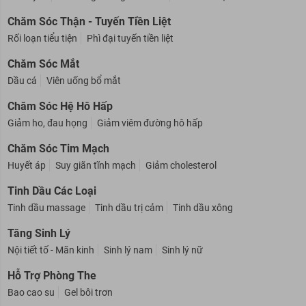
Nước yến
Sữa tăng cường sức khoẻ
Trà thảo mộc
Chăm Sóc Thận - Tuyến Tiền Liệt
Rối loạn tiểu tiện
Phì đại tuyến tiền liệt
Chăm Sóc Mắt
Dầu cá
Viên uống bổ mắt
Chăm Sóc Hệ Hô Hấp
Giảm ho, đau họng
Giảm viêm đường hô hấp
Chăm Sóc Tim Mạch
Huyết áp
Suy giãn tĩnh mạch
Giảm cholesterol
Tinh Dầu Các Loại
Tinh dầu massage
Tinh dầu trị cảm
Tinh dầu xông
Tăng Sinh Lý
Nội tiết tố - Mãn kinh
Sinh lý nam
Sinh lý nữ
Hỗ Trợ Phòng The