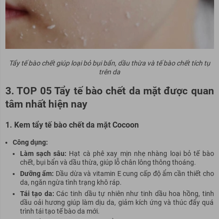
Tẩy tế bào chết giúp loại bỏ bụi bẩn, dầu thừa và tế bào chết tích tụ
trên da
3. TOP 05 Tẩy tế bào chết da mặt được quan
tâm nhất hiện nay
1. Kem tẩy tế bào chết da mặt Cocoon
Cô
ng dụng:
Làm sạch sâu:
Hạt cà phê xay mịn nhẹ nhàng loại bỏ tế bào
chết, bụi bẩn và dầu thừa, giúp lỗ chân lông thông thoáng.
Dưỡng ẩm:
Dầu dừa và vitamin E cung cấp độ ẩm cần thiết cho
da, ngăn ngừa tình trạng khô ráp.
Tái tạo da:
Các tinh dầu tự nhiên như tinh dầu hoa hồng, tinh
dầu oải hương giúp làm dịu da, giảm kích ứng và thúc đẩy quá
trình tái tạo tế bào da mới.