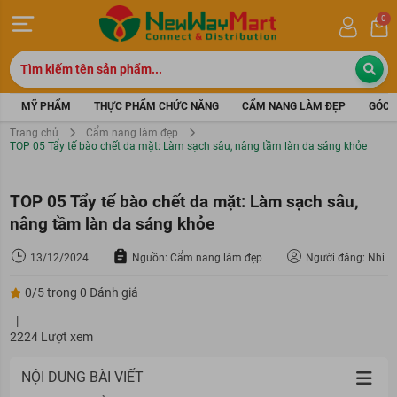
0
MỸ PHẨM
THỰC PHẨM CHỨC NĂNG
CẨM NANG LÀM ĐẸP
GÓC 
Trang chủ
Cẩm nang làm đẹp
TOP 05 Tẩy tế bào chết da mặt: Làm sạch sâu, nâng tầm làn da sáng khỏe
TOP 05 Tẩy tế bào chết da mặt: Làm sạch sâu,
nâng tầm làn da sáng khỏe
13/12/2024
Nguồn: Cẩm nang làm đẹp
Người đăng: Nhi
0/5 trong 0 Đánh giá
|
2224 Lượt xem
NỘI DUNG BÀI VIẾT