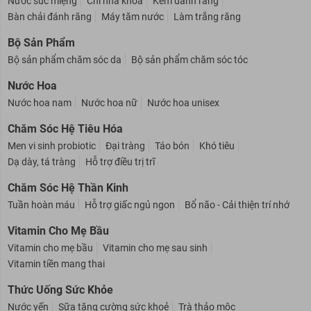
Nước súc miệng
Chỉ nha khoa
Kem đánh răng
Bàn chải đánh răng
Máy tăm nước
Làm trắng răng
Bộ Sản Phẩm
Bộ sản phẩm chăm sóc da
Bộ sản phẩm chăm sóc tóc
Nước Hoa
Nước hoa nam
Nước hoa nữ
Nước hoa unisex
Chăm Sóc Hệ Tiêu Hóa
Men vi sinh probiotic
Đại tràng
Táo bón
Khó tiêu
Dạ dày, tá tràng
Hỗ trợ điều trị trĩ
Chăm Sóc Hệ Thần Kinh
Tuần hoàn máu
Hỗ trợ giấc ngủ ngon
Bổ não - Cải thiện trí nhớ
Vitamin Cho Mẹ Bầu
Vitamin cho mẹ bầu
Vitamin cho mẹ sau sinh
Vitamin tiền mang thai
Thức Uống Sức Khỏe