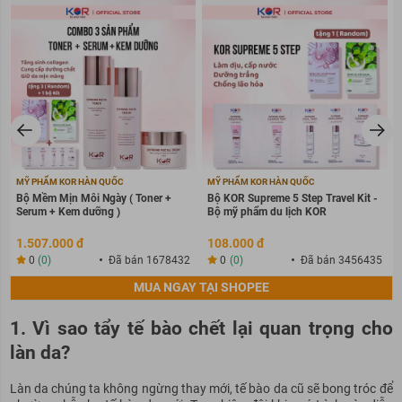
MỸ PHẨM KOR HÀN QUỐC
MỸ PHẨM KOR HÀN QUỐC
Bộ Mềm Mịn Mỗi Ngày ( Toner +
Bộ KOR Supreme 5 Step Travel Kit -
Serum + Kem dưỡng )
Bộ mỹ phẩm du lịch KOR
1.507.000 đ
108.000 đ
0
(0)
Đã bán 1678432
0
(0)
Đã bán 3456435
MUA NGAY TẠI SHOPEE
1. Vì sao tẩy tế bào chết lại quan trọng cho
làn da?
Làn da
chú
ng ta không ngừng thay mới, tế bào da cũ sẽ bong tróc để