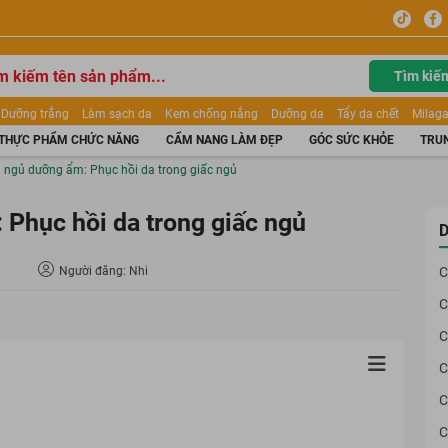
Tìm kiế
Dưỡng trắng
Làm sạch da
Kem chống nắng
Dưỡng da
Tẩy da chết
Milaga
tẩy trang
Kem trang điểm
Dưỡng trắng Dior
Mỹ phẩm
Mặt nạ
Tinh chất
THỰC PHẨM CHỨC NĂNG
CẨM NANG LÀM ĐẸP
GÓC SỨC KHỎE
TRUN
ửa mặt
Kem Mộc Qua
 ngủ dưỡng ẩm: Phục hồi da trong giấc ngủ
Phục hồi da trong giấc ngủ
D
Người đăng: Nhi
C
C
C
C
C
C