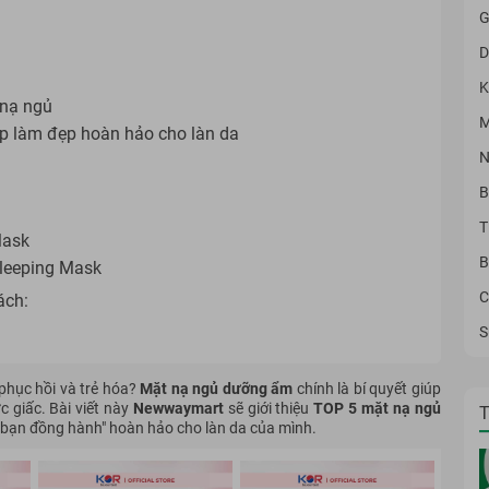
G
D
K
 nạ ngủ
M
p làm đẹp hoàn hảo cho làn da
N
B
T
Mask
B
Sleeping Mask
C
ách:
S
phục hồi và trẻ hóa?
Mặt nạ ngủ dưỡng ẩm
chính là bí quyết giúp
 giấc. Bài viết này
Newwaymart
sẽ giới thiệu
TOP 5 mặt nạ ngủ
T
i bạn đồng hành" hoàn hảo cho làn da của mình.
- 1