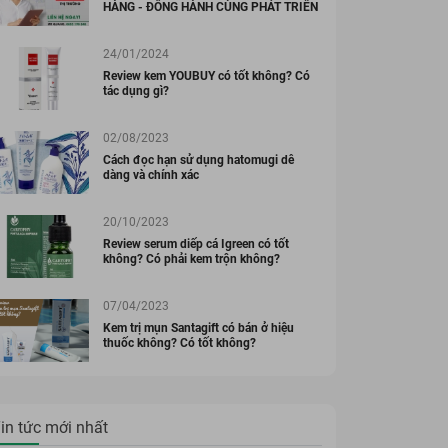
HÀNG - ĐỒNG HÀNH CÙNG PHÁT TRIỂN
24/01/2024
Review kem YOUBUY có tốt không? Có
tác dụng gì?
02/08/2023
ẨM KOR HÀN QUỐC
MỸ PHẨM KOR HÀN QUỐC
Cách đọc hạn sử dụng hatomugi dễ
m dưỡng trắng,
Toner cấp ẩm, dưỡng
dàng và chính xác
nhăn KOR
da chuyên sâu KOR
REME FACIAL
SUPREME FACIAL
20/10/2023
00 đ
568.000 đ
469.000 đ
UM Hàn Quốc
TONER Hàn Quốc
Review serum diếp cá Igreen có tốt
Đã bán 16
Đã bán 9
l
120ml
không? Có phải kem trộn không?
07/04/2023
Kem trị mụn Santagift có bán ở hiệu
thuốc không? Có tốt không?
in tức mới nhất