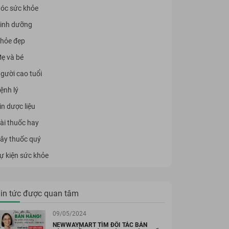
óc sức khỏe
inh dưỡng
hỏe đẹp
ẹ và bé
gười cao tuổi
ệnh lý
in dược liệu
ài thuốc hay
ây thuốc quý
ự kiện sức khỏe
in tức được quan tâm
09/05/2024
5%
NEWWAYMART TÌM ĐỐI TÁC BÁN