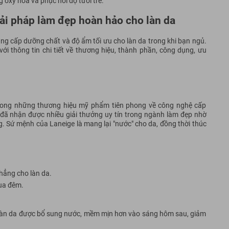
 oxy hóa và phục hồi độ tươi trẻ.
ải pháp làm đẹp hoàn hảo cho làn da
ng cấp dưỡng chất và độ ẩm tối ưu cho làn da trong khi bạn ngủ.
i thông tin chi tiết về thương hiệu, thành phần, công dụng, ưu
 trong những thương hiệu mỹ phẩm tiên phong về công nghệ cấp
đã nhận được nhiều giải thưởng uy tín trong ngành làm đẹp nhờ
. Sứ mệnh của Laneige là mang lại "nước" cho da, đồng thời thúc
hẳng cho làn da.
qua đêm.
 làn da được bổ sung nước, mềm mịn hơn vào sáng hôm sau, giảm