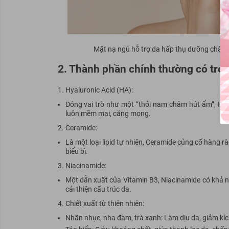
Mặt nạ ngủ hỗ trợ da hấp thụ dưỡng chất v
2. Thành phần chính thường có tro
Hyaluronic Acid (HA):
Đóng vai trò như một “thỏi nam châm hút ẩm”, HA 
luôn mềm mại, căng mọng.
Ceramide:
Là một loại lipid tự nhiên, Ceramide củng cố hàng 
biểu bì.
Niacinamide:
Một dẫn xuất của Vitamin B3, Niacinamide có khả n
cải thiện cấu trúc da.
Chiết xuất từ thiên nhiên:
Nhãn nhục, nha đam, trà xanh:
Làm dịu da, giảm kíc