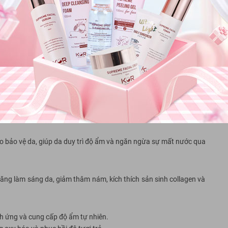
à khóa ẩm hiệu quả trong suốt thời gian bạn nghỉ ngơi
ng mặt nạ ngủ
có khả năng giữ nước gấp 1000 lần trọng lượng của nó, giúp da
rào bảo vệ da, giúp da duy trì độ ẩm và ngăn ngừa sự mất nước qua
ăng làm sáng da, giảm thâm nám, kích thích sản sinh collagen và
h ứng và cung cấp độ ẩm tự nhiên.