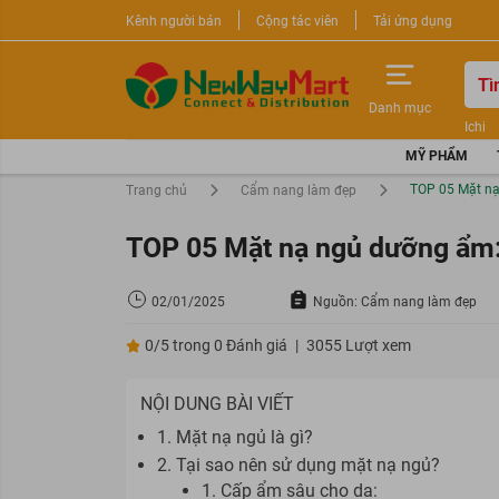
Kênh người bán
Cộng tác viên
Tải ứng dụng
Danh mục
Ichi
Nước 
MỸ PHẨM
Sữa r
TOP 05 Mặt nạ
Trang chủ
Cẩm nang làm đẹp
TOP 05 Mặt nạ ngủ dưỡng ẩm: 
02/01/2025
Nguồn: Cẩm nang làm đẹp
0/5 trong 0 Đánh giá
|
3055 Lượt xem
NỘI DUNG BÀI VIẾT
1. Mặt nạ ngủ là gì?
2. Tại sao nên sử dụng mặt nạ ngủ?
1. Cấp ẩm sâu cho da: