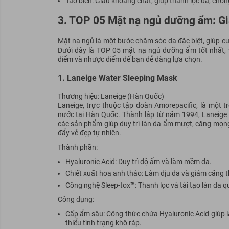
Tảo biển:
Giàu khoáng chất, giúp thanh lọc da, chống
3. TOP 05 Mặt nạ ngủ dưỡng ẩm: Gi
Mặt nạ ngủ là một bước chăm sóc da đặc biệt, giúp cu
Dưới đây là TOP 05 mặt nạ ngủ dưỡng ẩm tốt nhất, vớ
điểm và nhược điểm để bạn dễ dàng lựa chọn.
1. Laneige Water Sleeping Mask
Thương hiệu: Laneige (Hàn Quốc)
Laneige, trực thuộc tập đoàn Amorepacific, là một
nước tại Hàn Quốc. Thành lập từ năm 1994, Laneige 
các sản phẩm giúp duy trì làn da ẩm mượt, căng mọng
đẩy vẻ đẹp tự nhiên.
Thành phần:
Hyaluronic Acid: Duy trì độ ẩm và làm mềm da.
Chiết xuất hoa anh thảo: Làm dịu da và giảm căng t
Công nghệ Sleep-tox™: Thanh lọc và tái tạo làn da 
Công dụng:
Cấp ẩm sâu: Công thức chứa Hyaluronic Acid giúp
thiểu tình trạng khô ráp.