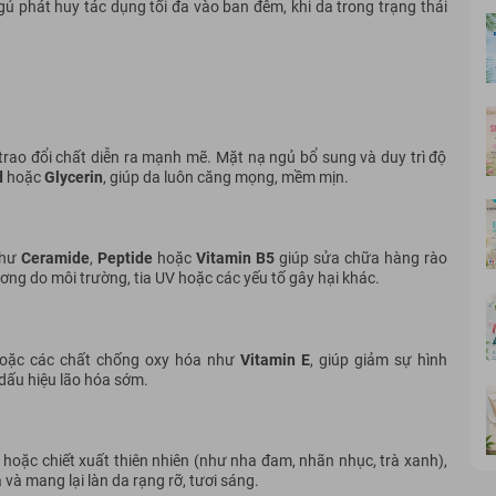
ủ phát huy tác dụng tối đa vào ban đêm, khi da trong trạng thái
trao đổi chất diễn ra mạnh mẽ. Mặt nạ ngủ bổ sung và duy trì độ
d
hoặc
Glycerin
, giúp da luôn căng mọng, mềm mịn.
như
Ceramide
,
Peptide
hoặc
Vitamin B5
giúp sửa chữa hàng rào
ơng do môi trường, tia UV hoặc các yếu tố gây hại khác.
hoặc các chất chống oxy hóa như
Vitamin E
, giúp giảm sự hình
dấu hiệu lão hóa sớm.
hoặc chiết xuất thiên nhiên (như nha đam, nhãn nhục, trà xanh),
à mang lại làn da rạng rỡ, tươi sáng.