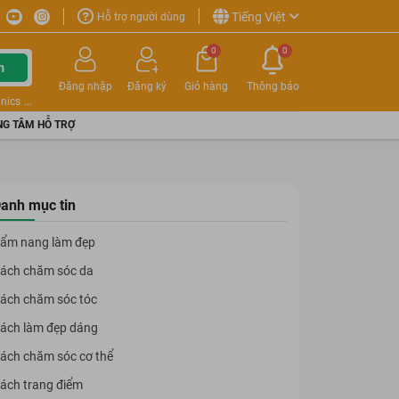
Tiếng Việt
Hỗ trợ người dùng
0
0
m
Đăng nhập
Đăng ký
Giỏ hàng
Thông báo
nics
G TÂM HỖ TRỢ
anh mục tin
ẩm nang làm đẹp
ách chăm sóc da
ách chăm sóc tóc
ách làm đẹp dáng
ách chăm sóc cơ thể
ách trang điểm