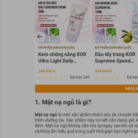
MỸ PHẨM KOR HÀN QUỐC
MỸ PHẨM KOR HÀN QUỐC
Kem chống nắng KOR
Dầu tẩy trang KOR
Ultra Light Daily
Supreme Speed
Sunscreen Cream
Cleansing Oil 120m
368.000 đ
326.000 đ
SPF 50+ PA ++++
Đã bán 2456342
Đã bá
MUA N
1. Mặt nạ ngủ là gì?
Mặt nạ ngủ
là một sản phẩm chăm sóc da chuyên biệt
trình dưỡng da. Sản phẩm này có kết cấu dạng gel,
dính. Mặt nạ ngủ không cần rửa lại ngay sau khi sử 
và khóa ẩm hiệu quả trong suốt thời gian bạn nghỉ ngơ