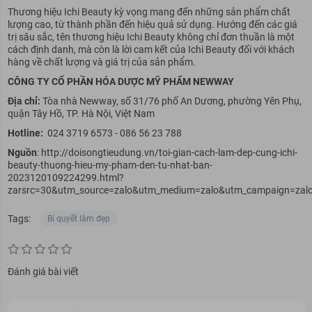
Thương hiệu Ichi Beauty kỳ vọng mang đến những sản phẩm chất
lượng cao, từ thành phần đến hiệu quả sử dụng. Hướng đến các giá
trị sâu sắc, tên thương hiệu Ichi Beauty không chỉ đơn thuần là một
cách định danh, mà còn là lời cam kết của Ichi Beauty đối với khách
hàng về chất lượng và giá trị của sản phẩm.
CÔNG TY CỔ PHẦN HÓA DƯỢC MỸ PHẨM NEWWAY
Địa chỉ:
Tòa nhà Newway, số 31/76 phố An Dương, phường Yên Phụ,
quận Tây Hồ, TP. Hà Nội, Việt Nam
Hotline:
024 3719 6573 - 086 56 23 788
Nguồn
: http://doisongtieudung.vn/toi-gian-cach-lam-dep-cung-ichi-
beauty-thuong-hieu-my-pham-den-tu-nhat-ban-
2023120109224299.html?
zarsrc=30&utm_source=zalo&utm_medium=zalo&utm_campaign=zal
Tags:
Bí quyết làm đẹp
Đánh giá bài viết