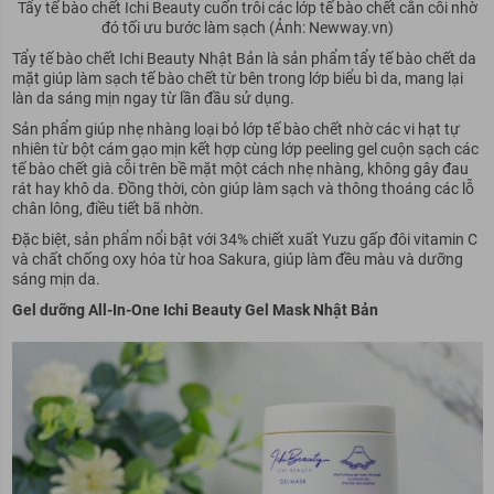
Tẩy tế bào chết Ichi Beauty cuốn trôi các lớp tế bào chết cằn cỗi nhờ
đó tối ưu bước làm sạch (Ảnh: Newway.vn)
Tẩy tế bào chết Ichi Beauty Nhật Bản là sản phẩm tẩy tế bào chết da
mặt giúp làm sạch tế bào chết từ bên trong lớp biểu bì da, mang lại
làn da sáng mịn ngay từ lần đầu sử dụng.
Sản phẩm giúp nhẹ nhàng loại bỏ lớp tế bào chết nhờ các vi hạt tự
nhiên từ bột cám gạo mịn kết hợp cùng lớp peeling gel cuộn sạch các
tế bào chết già cỗi trên bề mặt một cách nhẹ nhàng, không gây đau
rát hay khô da. Đồng thời, còn giúp làm sạch và thông thoáng các lỗ
chân lông, điều tiết bã nhờn.
Đặc biệt, sản phẩm nổi bật với 34% chiết xuất Yuzu gấp đôi vitamin C
và chất chống oxy hóa từ hoa Sakura, giúp làm đều màu và dưỡng
sáng mịn da.
Gel dưỡng All-In-One Ichi Beauty Gel Mask Nhật Bản