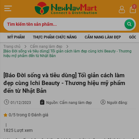
0
MỸ PHẨM
THỰC PHẨM CHỨC NĂNG
CẨM NANG LÀM ĐẸP
GÓC 
Trang chủ
Cẩm nang làm đẹp
[Báo Đời sống và tiêu dùng] Tối giản cách làm đẹp cùng Ichi Beauty - Thương
hiệu mỹ phẩm đến từ Nhật Bản
[Báo Đời sống và tiêu dùng] Tối giản cách làm
đẹp cùng Ichi Beauty - Thương hiệu mỹ phẩm
đến từ Nhật Bản
01/12/2023
Nguồn: Cẩm nang làm đẹp
Người đăng:
0/5 trong 0 Đánh giá
|
1825 Lượt xem