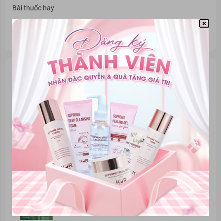
Bài thuốc hay
Cây thuốc quý
Sự kiện sức khỏe
Tin tức được quan tâm
09/05/2024
NEWWAYMART TÌM ĐỐI TÁC BÁN HÀNG - ĐỒNG
HÀNH CÙNG PHÁT TRIỂN
24/01/2024
Review kem YOUBUY có tốt không? Có tác dụng gì?
02/08/2023
Cách đọc hạn sử dụng hatomugi dễ dàng và chính xác
20/10/2023
Review serum diếp cá Igreen có tốt không? Có phải
kem trộn không?