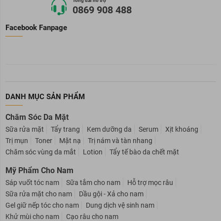
Tổng đài hỗ trợ
0869 908 488
Facebook Fanpage
DANH MỤC SẢN PHẨM
Chăm Sóc Da Mặt
Sữa rửa mặt
Tẩy trang
Kem dưỡng da
Serum
Xịt khoáng
Trị mụn
Toner
Mặt nạ
Trị nám và tàn nhang
Chăm sóc vùng da mắt
Lotion
Tẩy tế bào da chết mặt
Mỹ Phẩm Cho Nam
Sáp vuốt tóc nam
Sữa tắm cho nam
Hỗ trợ mọc râu
Sữa rửa mặt cho nam
Dầu gội - Xả cho nam
Gel giữ nếp tóc cho nam
Dung dịch vệ sinh nam
Khử mùi cho nam
Cạo râu cho nam