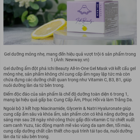
Gel dưỡng mỏng nhẹ, mang đến hiệu quả vượt trội 6 sản phẩm trong
1 (Ảnh: Newway.vn)
Gel dưỡng ẩm đột phá Ichi Beauty All-In-One Gel Mask với kết cấu gel
mỏng nhẹ, sản phẩm không chỉ cung cấp ẩm ngay lập tức mà còn
chứa đựng các dưỡng chất quan trọng như Vitamin C, B3, B1, giúp
nuôi dưỡng làn da từ bên trong.
Điểm độc đáo của sản phẩm là chế độ dưỡng toàn diện 6 trong 1,
mang lại hiệu quả gấp ba: Cung Cấp Ẩm, Phục Hồi và làm Trắng Da.
Ngoài bộ 3 kết hợp Niacinamide, Glycerin & Natri Hyaluronate giúp
cung cấp ẩm sâu và khóa ẩm, sản phẩm còn có khả năng dưỡng da
sáng mịn sau 28 ngày nhờ công thức gấp đôi vitamin C từ chiết xuất
cam canh Yuzu, tác động mạnh mẽ vào vùng da sạm đen, tối màu,
cung cấp dưỡng chất cần thiết cho quá trình tái tạo da, nuôi dưỡng
làn da từ sâu bên trong.