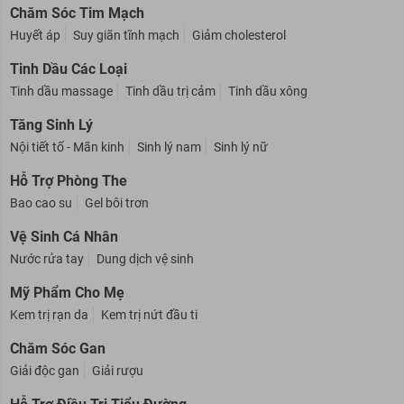
Chăm Sóc Tim Mạch
Huyết áp
Suy giãn tĩnh mạch
Giảm cholesterol
Tinh Dầu Các Loại
Tinh dầu massage
Tinh dầu trị cảm
Tinh dầu xông
Tăng Sinh Lý
Nội tiết tố - Mãn kinh
Sinh lý nam
Sinh lý nữ
Hỗ Trợ Phòng The
Bao cao su
Gel bôi trơn
Vệ Sinh Cá Nhân
Nước rửa tay
Dung dịch vệ sinh
Mỹ Phẩm Cho Mẹ
Kem trị rạn da
Kem trị nứt đầu ti
Chăm Sóc Gan
Giải độc gan
Giải rượu