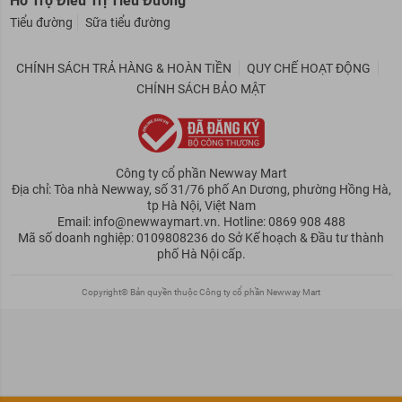
Hỗ Trợ Điều Trị Tiểu Đường
Tiểu đường
Sữa tiểu đường
CHÍNH SÁCH TRẢ HÀNG & HOÀN TIỀN
QUY CHẾ HOẠT ĐỘNG
CHÍNH SÁCH BẢO MẬT
Công ty cổ phần Newway Mart
Địa chỉ: Tòa nhà Newway, số 31/76 phố An Dương, phường Hồng Hà,
tp Hà Nội, Việt Nam
Email: info@newwaymart.vn. Hotline: 0869 908 488
Mã số doanh nghiệp: 0109808236 do Sở Kế hoạch & Đầu tư thành
phố Hà Nội cấp.
Copyright© Bản quyền thuộc Công ty cổ phần Newway Mart