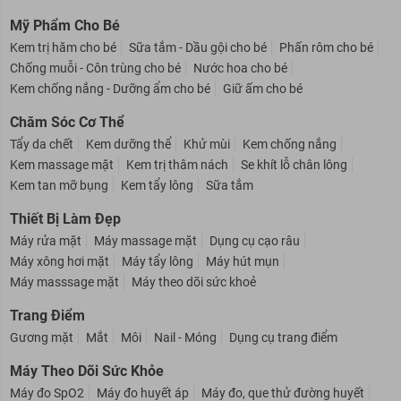
Mỹ Phẩm Cho Bé
Kem trị hăm cho bé
Sữa tắm - Dầu gội cho bé
Phấn rôm cho bé
Chống muỗi - Côn trùng cho bé
Nước hoa cho bé
Kem chống nắng - Dưỡng ẩm cho bé
Giữ ấm cho bé
Chăm Sóc Cơ Thể
Tẩy da chết
Kem dưỡng thể
Khử mùi
Kem chống nắng
Kem massage mặt
Kem trị thâm nách
Se khít lỗ chân lông
Kem tan mỡ bụng
Kem tẩy lông
Sữa tắm
Thiết Bị Làm Đẹp
Máy rửa mặt
Máy massage mặt
Dụng cụ cạo râu
Máy xông hơi mặt
Máy tẩy lông
Máy hút mụn
Máy masssage mặt
Máy theo dõi sức khoẻ
Trang Điểm
Gương mặt
Mắt
Môi
Nail - Móng
Dụng cụ trang điểm
Máy Theo Dõi Sức Khỏe
Máy đo SpO2
Máy đo huyết áp
Máy đo, que thử đường huyết