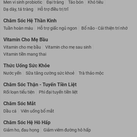
Men vi sinh probiotic
Đại tràng
Táo bón
Khó tiêu
Dạ dày, tá tràng
Hỗ trợ điều trị trĩ
Chăm Sóc Hệ Thần Kinh
Tuần hoàn máu
Hỗ trợ giấc ngủ ngon
Bổ não - Cải thiện trí nhớ
Vitamin Cho Mẹ Bầu
Vitamin cho mẹ bầu
Vitamin cho mẹ sau sinh
Vitamin tiền mang thai
Thức Uống Sức Khỏe
Nước yến
Sữa tăng cường sức khoẻ
Trà thảo mộc
Chăm Sóc Thận - Tuyến Tiền Liệt
Rối loạn tiểu tiện
Phì đại tuyến tiền liệt
Chăm Sóc Mắt
Dầu cá
Viên uống bổ mắt
Chăm Sóc Hệ Hô Hấp
Giảm ho, đau họng
Giảm viêm đường hô hấp