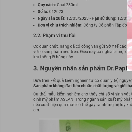
Quy cách:
Chai 230ml.
Số lô:
012023.
Ngày sản xuất:
12/05/2023 -
Hạn sử dụng:
12/05/2
Đơn vị chịu trách nhiệm:
Công ty Cổ phần Tập đoà
2.2. Phạm vi thu hồi
Cơ quan chức năng đã có công văn gửi Sở Y tế các tỉn
với lô sản phẩm nêu trên. Điều này có nghĩa là mọi đơn
lưu thông lô hàng này.
3. Nguyên nhân sản phẩm Dr.Papie b
Dựa trên kết quả kiểm nghiệm từ cơ quan y tế, nguyên
Sản phẩm không đạt tiêu chuẩn chất lượng về giới hạn
Cụ thể, mẫu kiểm nghiệm cho thấy chỉ số vi sinh vậ
định mỹ phẩm ASEAN. Trong ngành sản xuất mỹ phẩm 
nếu xuất hiện quá mức có thể gây ra những hệ lụy khôn
em.