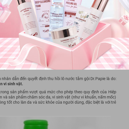
026.
n Dược phẩm Starmed.
h, thành phố trực thuộc Trung ương về việc
thu hồi toàn quốc
đối
 vị kinh doanh, từ hiệu thuốc đến siêu thị mẹ và bé, đều phải dừng
ị thu hồi vì sao?
 nhân dẫn đến quyết định thu hồi lô nước tắm gội Dr.Papie là do:
 vi sinh vật.
t trong sản phẩm vượt quá mức cho phép theo quy định của Hiệp
và sản phẩm chăm sóc da, vi sinh vật (như vi khuẩn, nấm mốc)
g tốt cho làn da và sức khỏe của người dùng, đặc biệt là với trẻ