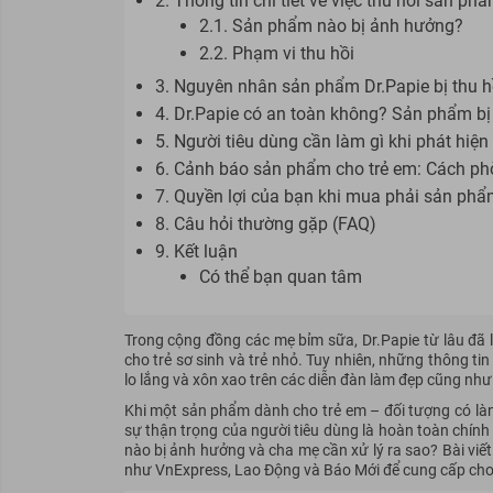
2. Thông tin chi tiết về việc thu hồi sản ph
2.1. Sản phẩm nào bị ảnh hưởng?
2.2. Phạm vi thu hồi
3. Nguyên nhân sản phẩm Dr.Papie bị thu hồ
4. Dr.Papie có an toàn không? Sản phẩm bị
5. Người tiêu dùng cần làm gì khi phát hiệ
6. Cảnh báo sản phẩm cho trẻ em: Cách phò
7. Quyền lợi của bạn khi mua phải sản phẩm
8. Câu hỏi thường gặp (FAQ)
9. Kết luận
Có thể bạn quan tâm
Trong cộng đồng các mẹ bỉm sữa, Dr.Papie từ lâu đã
cho trẻ sơ sinh và trẻ nhỏ. Tuy nhiên, những thông ti
lo lắng và xôn xao trên các diễn đàn làm đẹp cũng nh
Khi một sản phẩm dành cho trẻ em – đối tượng có là
sự thận trọng của người tiêu dùng là hoàn toàn chính
nào bị ảnh hưởng và cha mẹ cần xử lý ra sao? Bài viế
như VnExpress, Lao Động và Báo Mới để cung cấp cho 