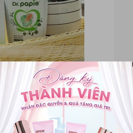
c thu hồi Dr.Papie
i sản phẩm Dr.Papie
 phẩm là một hoạt động kiểm soát chất lượng nhằm loại bỏ các
, sản phẩm bị nhắc tên trong đợt thu hồi này là: