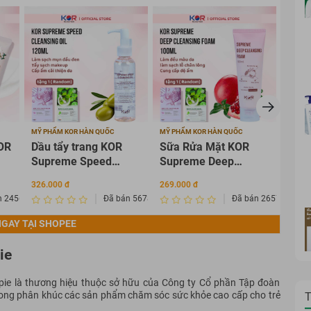
MỸ PHẨM KOR HÀN QUỐC
MỸ PHẨM KOR HÀN QUỐC
MỸ PH
OR
Dầu tẩy trang KOR
Sữa Rửa Mặt KOR
Tẩy 
Supreme Speed
Supreme Deep
Supr
Cleansing Oil 120ml
Cleansing Foam
100
326.000 đ
269.000 đ
283.0
100ml
n 2456342
Đã bán 567835
Đã bán 2657268
GAY TẠI SHOPEE
ie
Papie là thương hiệu thuộc sở hữu của Công ty Cổ phần Tập đoàn
rong phân khúc các sản phẩm chăm sóc sức khỏe cao cấp cho trẻ
T