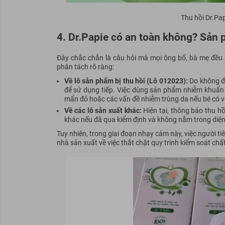
Thu hồi Dr.Pap
4. Dr.Papie có an toàn không? Sản 
Đây chắc chắn là câu hỏi mà mọi ông bố, bà mẹ đều đ
phân tách rõ ràng:
Về lô sản phẩm bị thu hồi (Lô 012023):
Do không đạ
để sử dụng tiếp. Việc dùng sản phẩm nhiễm khuẩn 
mẩn đỏ hoặc các vấn đề nhiễm trùng da nếu bé có vế
Về các lô sản xuất khác:
Hiện tại, thông báo thu h
khác nếu đã qua kiểm định và không nằm trong diệ
Tuy nhiên, trong giai đoạn nhạy cảm này, việc người tiê
nhà sản xuất về việc thắt chặt quy trình kiểm soát chấ