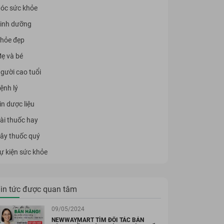
óc sức khỏe
inh dưỡng
hỏe đẹp
ẹ và bé
gười cao tuổi
ệnh lý
in dược liệu
ài thuốc hay
ây thuốc quý
ự kiện sức khỏe
in tức được quan tâm
09/05/2024
NEWWAYMART TÌM ĐỐI TÁC BÁN