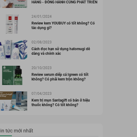
HÀNG - ĐỒNG HÀNH CÙNG PHÁT TRIỂN
- 15%
24/01/2024
Review kem YOUBUY có tốt không? Có
tác dụng gì?
02/08/2023
Cách đọc hạn sử dụng hatomugi dễ
dàng và chính xác
ẨM KOR HÀN QUỐC
MỸ PHẨM KOR HÀN QUỐC
Da Chết KOR
Serum dưỡng trắng,
20/10/2023
eme Peeling Gel
mờ nhăn KOR
Review serum diếp cá Igreen có tốt
ml
SUPREME FACIAL
không? Có phải kem trộn không?
00 đ
483.000 đ
568.000 đ
SERUM Hàn Quốc
Đã bán 3589875
Đã bán 16
45ml
07/04/2023
Kem trị mụn Santagift có bán ở hiệu
thuốc không? Có tốt không?
in tức mới nhất