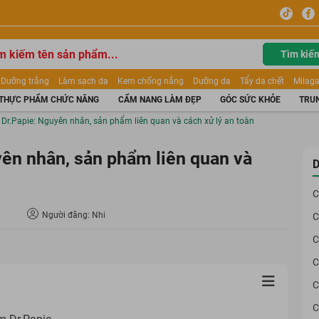
Tìm kiế
Dưỡng trắng
Làm sạch da
Kem chống nắng
Dưỡng da
Tẩy da chết
Milaga
tẩy trang
Kem trang điểm
Dưỡng trắng Dior
Mỹ phẩm
Mặt nạ
Tinh chất
THỰC PHẨM CHỨC NĂNG
CẨM NANG LÀM ĐẸP
GÓC SỨC KHỎE
TRUN
ửa mặt
Kem Mộc Qua
i Dr.Papie: Nguyên nhân, sản phẩm liên quan và cách xử lý an toàn
yên nhân, sản phẩm liên quan và
D
C
Người đăng: Nhi
C
C
C
C
C