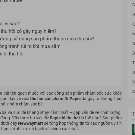
ẩm Dr.Papie
G
D
i vì sao?
K
 thu hồi có gây nguy hiểm?
M
n đang sử dụng sản phẩm thuộc diện thu hồi?
N
ng tránh rủi ro khi mua sắm
B
 bị thu hồi
T
B
C
S
 là cái tên quen thuộc với các dòng sản phẩm chăm sóc sức khỏe
n gần đây về việc
thu hồi sản phẩm Dr.Papie
đã gây ra không ít sự
ư hội nhóm chăm sóc bé.
n da và sức đề kháng nhạy cảm nhất – gặp vấn đề về chất lượng,
T
 đáng. Vậy thực hư việc
Dr.Papie bị thu hồi
là thế nào? Sản phẩm
t dưới đây
Newwaymart
sẽ tổng hợp thông tin từ các nguồn uy tín
bạn cái nhìn minh bạch và chính xác nhất.