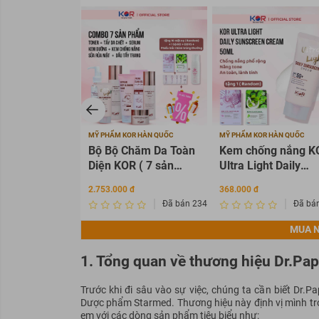
MỸ PHẨM KOR HÀN QUỐC
MỸ PHẨM KOR HÀN QUỐC
Bộ Bộ Chăm Da Toàn
Kem chống nắng K
Diện KOR ( 7 sản
Ultra Light Daily
phẩm KOR )
Sunscreen Cream
2.753.000 đ
368.000 đ
SPF 50+ PA ++++
Đã bán 2345675
Đã bá
MUA N
1. Tổng quan về thương hiệu Dr.Pap
Trước khi đi sâu vào sự việc, chúng ta cần biết Dr.
Dược phẩm Starmed. Thương hiệu này định vị mình t
em với các dòng sản phẩm tiêu biểu như: