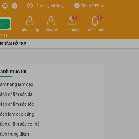
Tiếng Việt
Hỗ trợ người dùng
0
0
m
Đăng nhập
Đăng ký
Giỏ hàng
Thông báo
nics
G TÂM HỖ TRỢ
anh mục tin
ẩm nang làm đẹp
ách chăm sóc da
ách chăm sóc tóc
ách làm đẹp dáng
ách chăm sóc cơ thể
ách trang điểm