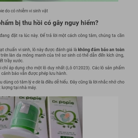
ie do có nhiễm vi sinh vật
phẩm bị thu hồi có gây nguy hiểm?
ang đặt ra lúc này. Để trả lời một cách công tâm, chúng ta cần
t chuẩn vi sinh, lô này được đánh giá là
không đảm bảo an toàn
trên làn da mỏng manh của trẻ sơ sinh có thể dẫn đến kích ứng,
t trầy xước.
ồi chỉ áp dụng cho một lô duy nhất (Lô 012023). Các lô sản phẩm
n cảnh báo vẫn được phép lưu hành.
u dùng có tâm lý e dè là điều dễ hiểu. Đây cũng là lời nhắc nhở cho
t lượng tại nhà máy.