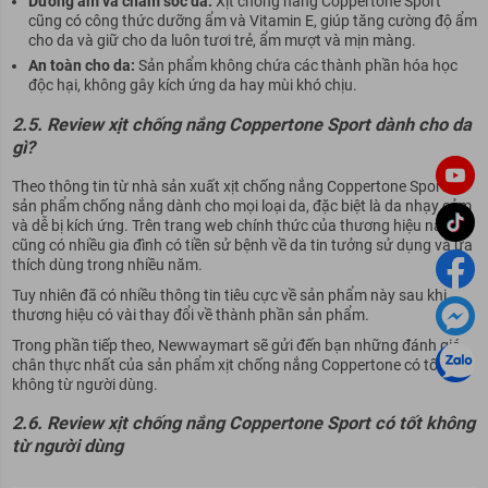
Dưỡng ẩm và chăm sóc da:
Xịt chống nắng Coppertone Sport
cũng có công thức dưỡng ẩm và Vitamin E, giúp tăng cường độ ẩm
cho da và giữ cho da luôn tươi trẻ, ẩm mượt và mịn màng.
An toàn cho da:
Sản phẩm không chứa các thành phần hóa học
độc hại, không gây kích ứng da hay mùi khó chịu.
2.5. Review xịt chống nắng Coppertone Sport dành cho da
gì?
Theo thông tin từ nhà sản xuất xịt chống nắng Coppertone Sport là
sản phẩm chống nắng dành cho mọi loại da, đặc biệt là da nhạy cảm
và dễ bị kích ứng. Trên trang web chính thức của thương hiệu này,
cũng có nhiều gia đình có tiền sử bệnh về da tin tưởng sử dụng và ưa
thích dùng trong nhiều năm.
Tuy nhiên đã có nhiều thông tin tiêu cực về sản phẩm này sau khi
thương hiệu có vài thay đổi về thành phần sản phẩm.
Trong phần tiếp theo, Newwaymart sẽ gửi đến bạn những đánh giá
chân thực nhất của sản phẩm xịt chống nắng Coppertone có tốt
không từ người dùng.
2.6. Review xịt chống nắng Coppertone Sport có tốt không
từ người dùng