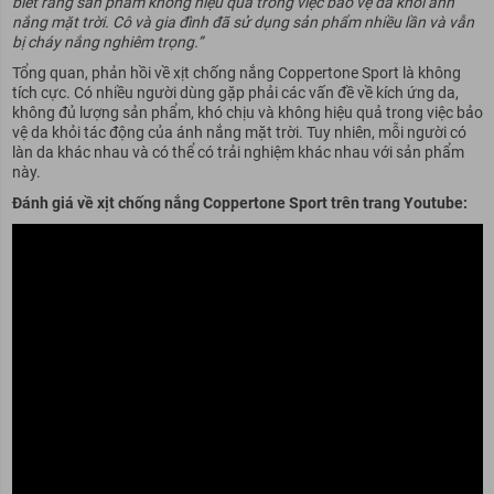
biết rằng sản phẩm không hiệu quả trong việc bảo vệ da khỏi ánh
nắng mặt trời. Cô và gia đình đã sử dụng sản phẩm nhiều lần và vẫn
bị cháy nắng nghiêm trọng.”
Tổng quan, phản hồi về xịt chống nắng Coppertone Sport là không
tích cực. Có nhiều người dùng gặp phải các vấn đề về kích ứng da,
không đủ lượng sản phẩm, khó chịu và không hiệu quả trong việc bảo
vệ da khỏi tác động của ánh nắng mặt trời. Tuy nhiên, mỗi người có
làn da khác nhau và có thể có trải nghiệm khác nhau với sản phẩm
này.
Đánh giá về xịt chống nắng Coppertone Sport trên trang Youtube: