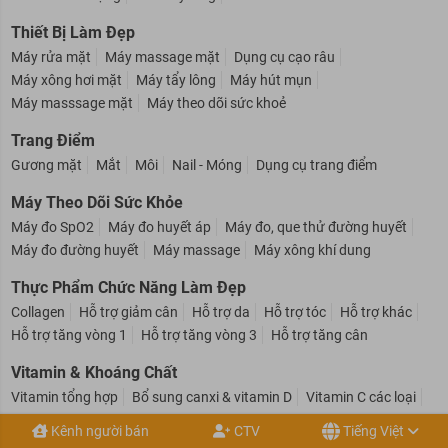
Kem tan mỡ bụng
Kem tẩy lông
Sữa tắm
Thiết Bị Làm Đẹp
Máy rửa mặt
Máy massage mặt
Dụng cụ cạo râu
Máy xông hơi mặt
Máy tẩy lông
Máy hút mụn
Máy masssage mặt
Máy theo dõi sức khoẻ
Trang Điểm
Gương mặt
Mắt
Môi
Nail - Móng
Dụng cụ trang điểm
Máy Theo Dõi Sức Khỏe
Máy đo SpO2
Máy đo huyết áp
Máy đo, que thử đường huyết
Máy đo đường huyết
Máy massage
Máy xông khí dung
Thực Phẩm Chức Năng Làm Đẹp
Collagen
Hỗ trợ giảm cân
Hỗ trợ da
Hỗ trợ tóc
Hỗ trợ khác
Hỗ trợ tăng vòng 1
Hỗ trợ tăng vòng 3
Hỗ trợ tăng cân
Vitamin & Khoáng Chất
Vitamin tổng hợp
Bổ sung canxi & vitamin D
Vitamin C các loại
Kênh người bán
CTV
Tiếng Việt
Vitamin E các loại