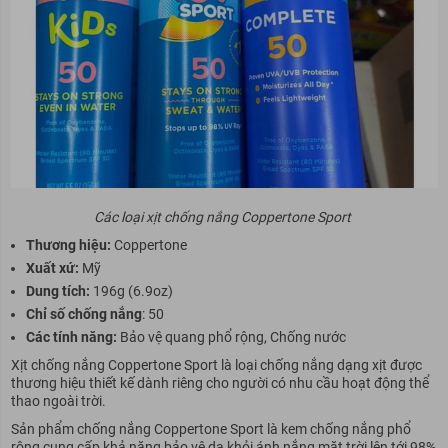
Các loại xịt chống nắng Coppertone Sport
Thương hiệu:
Coppertone
Xuất xứ:
Mỹ
Dung tích:
196g (6.9oz)
Chỉ số chống nắng
: 50
Các tính năng:
Bảo vệ quang phổ rộng, Chống nước
Xịt chống nắng Coppertone Sport là loại chống nắng dạng xịt được
thương hiệu thiết kế dành riêng cho người có nhu cầu hoạt động thể
thao ngoài trời.
Sản phẩm chống nắng Coppertone Sport là kem chống nắng phổ
rộng cung cấp khả năng bảo vệ da khỏi ánh nắng mặt trời lên tới 98%