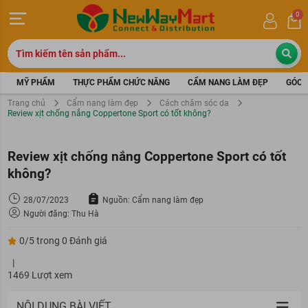
0
MỸ PHẨM
THỰC PHẨM CHỨC NĂNG
CẨM NANG LÀM ĐẸP
GÓC 
Trang chủ
Cẩm nang làm đẹp
Cách chăm sóc da
Review xịt chống nắng Coppertone Sport có tốt không?
Review xịt chống nắng Coppertone Sport có tốt
không?
28/07/2023
Nguồn: Cẩm nang làm đẹp
Người đăng: Thu Hà
0/5 trong 0 Đánh giá
|
1469 Lượt xem
NỘI DUNG BÀI VIẾT