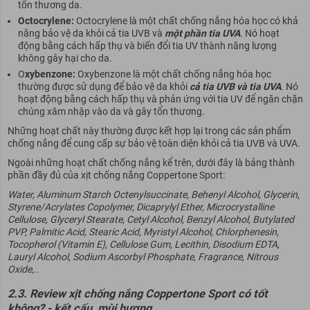
tổn thương da.
Octocrylene:
Octocrylene là một chất chống nắng hóa học có khả
năng bảo vệ da khỏi cả tia UVB và
một phần
tia UVA
. Nó hoạt
động bằng cách hấp thụ và biến đổi tia UV thành năng lượng
không gây hại cho da.
O
xybenzone:
Oxybenzone là một chất chống nắng hóa học
thường được sử dụng để bảo vệ da khỏi
cả tia UVB và tia UVA
. Nó
hoạt động bằng cách hấp thụ và phản ứng với tia UV để ngăn chặn
chúng xâm nhập vào da và gây tổn thương.
Những hoạt chất này thường được kết hợp lại trong các sản phẩm
chống nắng để cung cấp sự bảo vệ toàn diện khỏi cả tia UVB và UVA.
Ngoài những hoạt chất chống nắng kể trên, dưới đây là bảng thành
phần đầy đủ của xịt chống nắng Coppertone Sport:
Water, Aluminum Starch Octenylsuccinate, Behenyl Alcohol, Glycerin,
Styrene/Acrylates Copolymer, Dicaprylyl Ether, Microcrystalline
Cellulose, Glyceryl Stearate, Cetyl Alcohol, Benzyl Alcohol, Butylated
PVP, Palmitic Acid, Stearic Acid, Myristyl Alcohol, Chlorphenesin,
Tocopherol (Vitamin E), Cellulose Gum, Lecithin, Disodium EDTA,
Lauryl Alcohol, Sodium Ascorbyl Phosphate, Fragrance, Nitrous
Oxide,..
2.3. Review xịt chống nắng Coppertone Sport có tốt
không? - kết cấu, mùi hương