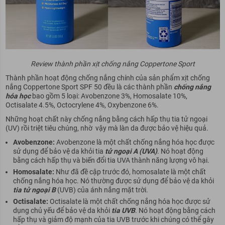
Review thành phần xịt chống nắng Coppertone Sport
Thành phần hoạt động chống nắng chính của sản phẩm xịt chống
nắng Coppertone Sport SPF 50 đều là các thành phần
chống nắng
hóa học
bao gồm 5 loại: Avobenzone 3%, Homosalate 10%,
Octisalate 4.5%, Octocrylene 4%, Oxybenzone 6%.
Những hoạt chất này chống nắng bằng cách hấp thụ tia tử ngoại
(UV) rồi triệt tiêu chúng, nhờ vậy mà làn da được bảo vệ hiệu quả.
Avobenzone:
Avobenzone là một chất chống nắng hóa học được
sử dụng để bảo vệ da khỏi tia
tử ngoại A (UVA)
. Nó hoạt động
bằng cách hấp thụ và biến đổi tia UVA thành năng lượng vô hại.
Homosalate:
Như đã đề cập trước đó, homosalate là một chất
chống nắng hóa học. Nó thường được sử dụng để bảo vệ da khỏi
tia tử ngoại B
(UVB) của ánh nắng mặt trời.
Octisalate:
Octisalate là một chất chống nắng hóa học được sử
dụng chủ yếu để bảo vệ da khỏi
tia UVB
. Nó hoạt động bằng cách
hấp thụ và giảm độ mạnh của tia UVB trước khi chúng có thể gây