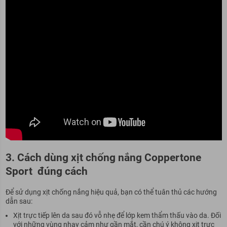
3. Cách dùng xịt chống nắng Coppertone
Sport đúng cách
Để sử dụng xịt chống nắng hiệu quả, bạn có thể tuân thủ các hướng
dẫn sau:
Xịt trực tiếp lên da sau đó vỗ nhẹ để lớp kem thẩm thấu vào da. Đối
với những vùng nhạy cảm như gần mắt, cần chú ý không xịt trực