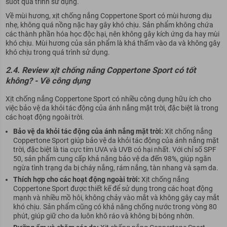
suốt quá trình sử dụng.
Về mùi hương, xịt chống nắng Coppertone Sport có mùi hương dịu
nhẹ, không quá nồng nặc hay gây khó chịu. Sản phẩm không chứa
các thành phần hóa học độc hại, nên không gây kích ứng da hay mùi
khó chịu. Mùi hương của sản phẩm là khá thấm vào da và không gây
khó chịu trong quá trình sử dụng.
2.4. Review xịt chống nắng Coppertone Sport có tốt
không? - Về công dụng
Xịt chống nắng Coppertone Sport có nhiều công dụng hữu ích cho
việc bảo vệ da khỏi tác động của ánh nắng mặt trời, đặc biệt là trong
các hoạt động ngoài trời.
Bảo vệ da khỏi tác động của ánh nắng mặt trời:
Xịt chống nắng
Coppertone Sport giúp bảo vệ da khỏi tác động của ánh nắng mặt
trời, đặc biệt là tia cực tím UVA và UVB có hại nhất. Với chỉ số SPF
50, sản phẩm cung cấp khả năng bảo vệ da đến 98%, giúp ngăn
ngừa tình trạng da bị cháy nắng, rám nắng, tàn nhang và sạm da.
Thích hợp cho các hoạt động ngoài trời:
Xịt chống nắng
Coppertone Sport được thiết kế để sử dụng trong các hoạt động
mạnh và nhiều mồ hôi, không chảy vào mắt và không gây cay mắt
khó chịu. Sản phẩm cũng có khả năng chống nước trong vòng 80
phút, giúp giữ cho da luôn khô ráo và không bị bóng nhờn.