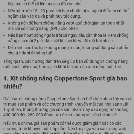
tiếp mà có thể xịt lên tay sau đó xoa nhẹ.
Nên xịt trước 15 - 20 phút khi bạn chuẩn bị ra ngoài để kem có thể
ngấm sâu vào da và phát huy tác dụng.
Không nên để kem chống nắng vượt quá thời gian an toàn nhất
mà chỉ số chống nắng (SPF) cho phép.
Nếu bạn hoạt động ngoài trời cả ngày dài, cần thoa lại kem chống
nắng sau mỗi 2 giờ, đặc biệt khi bơi lội và đổ mồ hôi nhiều.
Để tránh các tác hại không mong muốn, không sử dụng sản phẩm
cho trẻ dưới 6 tháng tuổi.
Tổng quan, các hướng dẫn trên sẽ giúp bạn sử dụng xịt chống nắng
một cách hiệu quả, bảo vệ da khỏi tác hại của ánh nắng mặt trời.
4. Xịt chống nắng Coppertone Sport giá bao
nhiêu?
Giá của xịt chống nắng Coppertone Sport có thể khác nhau tùy vào vị
trí mua sản phẩm và các chương trình khuyến mãi của nhà sản xuất.
Tuy nhiên, thông thường giá của sản phẩm này dao động từ khoảng
400.000 đến 260.000 đồng tại các cửa hàng và siêu thị bán lẻ.
Nếu mua online, giá sản phẩm có thể được giảm giá hoặc có các
chương trình khuyến mãi hấp dẫn. Nên truy cập vào các trang web
mua sắm trực tuyến để tìm hiểu thêm về giá và các ưu đãi của sản