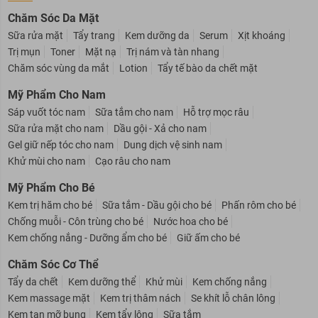
DANH MỤC SẢN PHẨM
Chăm Sóc Da Mặt
Sữa rửa mặt
Tẩy trang
Kem dưỡng da
Serum
Xịt khoáng
Trị mụn
Toner
Mặt nạ
Trị nám và tàn nhang
Chăm sóc vùng da mắt
Lotion
Tẩy tế bào da chết mặt
Mỹ Phẩm Cho Nam
Sáp vuốt tóc nam
Sữa tắm cho nam
Hỗ trợ mọc râu
Sữa rửa mặt cho nam
Dầu gội - Xả cho nam
Gel giữ nếp tóc cho nam
Dung dịch vệ sinh nam
Khử mùi cho nam
Cạo râu cho nam
Mỹ Phẩm Cho Bé
Kem trị hăm cho bé
Sữa tắm - Dầu gội cho bé
Phấn rôm cho bé
Chống muỗi - Côn trùng cho bé
Nước hoa cho bé
Kem chống nắng - Dưỡng ẩm cho bé
Giữ ấm cho bé
Chăm Sóc Cơ Thể
Tẩy da chết
Kem dưỡng thể
Khử mùi
Kem chống nắng
Kem massage mặt
Kem trị thâm nách
Se khít lỗ chân lông