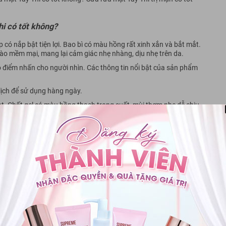
hi có tốt không?
 có nắp bật tiện lợi. Bao bì có màu hồng rất xinh xắn và bắt mắt.
ào mềm mại, mang lại cảm giác nhẹ nhàng, dịu nhẹ trên da.
ạo điểm nhấn cho người nhìn. Các thông tin nổi bật của sản phẩm
 lịch để sử dụng hàng ngày.
ọt. Chất gel có màu hồng thạch trong suốt, mùi thơm nhẹ dễ chịu,