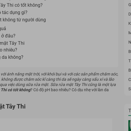
G
ây Thi có tốt không?
 tác dụng gì?
D
ốt không từ người dùng
K
quả
M
a ở đâu?
N
 mặt Tây Thi
o nhiêu?
B
g da không?
T
B
với ánh nắng mặt trời, với khói bụi và với các sản phẩm chăm sóc,
không được chăm sóc kĩ càng thì da sẽ ngày càng xấu xí và lão
C
 qua việc dùng sữa rửa mặt. Sữa rửa mặt Tây Thi cũng là một lựa
S
Thi có tốt không
? Có độ pH bao nhiêu? Có dịu nhẹ với làn da
ặt Tây Thi
T