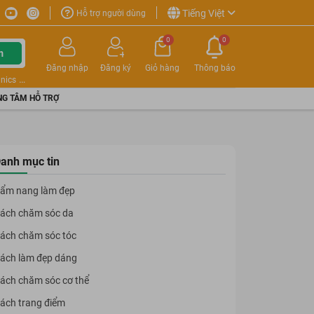
Tiếng Việt
Hỗ trợ người dùng
0
0
m
Đăng nhập
Đăng ký
Giỏ hàng
Thông báo
nics
G TÂM HỖ TRỢ
anh mục tin
ẩm nang làm đẹp
ách chăm sóc da
ách chăm sóc tóc
ách làm đẹp dáng
ách chăm sóc cơ thể
ách trang điểm