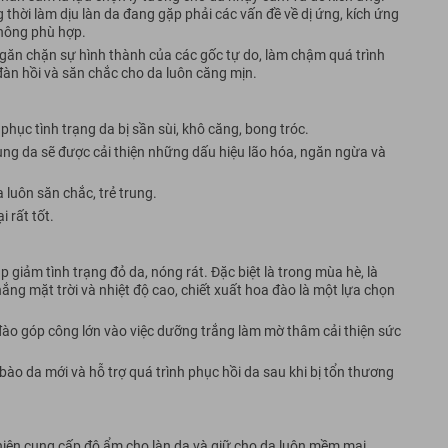
thời làm dịu làn da đang gặp phải các vấn đề về dị ứng, kích ứng
hông phù hợp.
ăn chặn sự hình thành của các gốc tự do, làm chậm quá trình
đàn hồi và săn chắc cho da luôn căng mịn.
ục tình trạng da bị sần sùi, khô căng, bong tróc.
dùng da sẽ được cải thiện những dấu hiệu lão hóa, ngăn ngừa và
a luôn săn chắc, trẻ trung.
 rất tốt.
 giảm tình trạng đỏ da, nóng rát. Đặc biệt là trong mùa hè, là
ắng mặt trời và nhiệt độ cao, chiết xuất hoa đào là một lựa chọn
đào góp công lớn vào việc dưỡng trắng làm mờ thâm cải thiện sức
 bào da mới và hỗ trợ quá trình phục hồi da sau khi bị tổn thương
iên cung cấp độ ẩm cho làn da và giữ cho da luôn mềm mại.