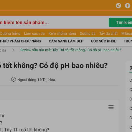
Tìm kiế
Dưỡng trắng
Làm sạch da
Kem chống nắng
Dưỡng da
Tẩy da chết
Milaga
tẩy trang
Kem trang điểm
Dưỡng trắng Dior
Mỹ phẩm
Mặt nạ
Tinh chất
THỰC PHẨM CHỨC NĂNG
CẨM NANG LÀM ĐẸP
GÓC SỨC KHỎE
TRUN
ửa mặt
Kem Mộc Qua
Review sữa rửa mặt Tây Thi có tốt không? Có độ pH bao nhiêu?
c da
ó tốt không? Có độ pH bao nhiêu?
D
Người đăng: Lê Thị Hoa
C
C
C
C
hi
C
g?
C
ặt Tây Thi có tốt không?