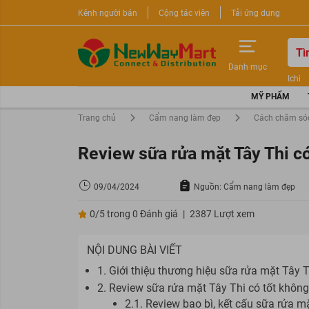
Kênh người bán
Cộng tác viên
Tải ứng dụng
Danh mục
Ichi
Nước 
MỸ PHẨM
Sữa r
Trang chủ
Cẩm nang làm đẹp
Cách chăm só
Review sữa rửa mặt Tây Thi c
09/04/2024
Nguồn: Cẩm nang làm đẹp
0/5 trong 0 Đánh giá
|
2387 Lượt xem
NỘI DUNG BÀI VIẾT
1. Giới thiệu thương hiệu sữa rửa mặt Tây T
2. Review sữa rửa mặt Tây Thi có tốt khôn
2.1. Review bao bì, kết cấu sữa rửa m