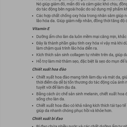
Nó giúp giảm đỏ, mẩn đỏ và cảm giác khó chịu, đồng 
do tác động bên ngoài hoặc do sử dụng mỹ phẩm k
Các hợp chất chống oxy hóa trong nhân sâm giúp ng
lão hóa da. Giúp giảm nếp nhăn, đồng thời tăng độ 
Vitamin E
Dưỡng ẩm cho làn da luôn mềm mại căng mịn, khắc ph
Đây là thành phần giàu tính oxy hóa vì vậy mà khi 
làm chậm quá trình lão hóa diễn ra.
Kích thích sản sinh collagen tự nhiên trên da, giúp d
Hỗ trợ làm mờ thâm sẹo, đặc biệt là sẹo do mụn để lại
Chiết xuất hoa đào
Chiết xuất hoa đào mang tính làm dịu và mát da, giúp
thời điểm da dễ bị tổn thương do tác động của ánh n
tuyệt vời để làm dịu da.
Bằng cách ức chế sản sinh melanin, chiết xuất hoa 
sống cho làn da.
Chiết xuất hoa đào có khả năng kích thích tái tạo tế
giúp da nhanh chóng phục hồi và khỏe hơn.
Chiết xuất bí đao
Bí đao chứa nhiều nước và các chất dưỡng ẩm tự nh