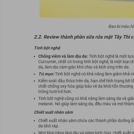
Bao bì màu hồ
2.2. Review thành phần sữa rửa mặt Tây Thi c
Tinh bột nghệ
Chống viêm và làm dịu da:
Tinh bột nghệ là một lựa
Curcumin, chất có trong tinh bột nghệ, là một loại
da, làm dịu cảm giác khó chịu và kích ứng trên da.
Trị mụn:
Tinh bột nghệ có khả năng làm giảm khả nă
Kiểm soát dầu thừa trên da, hạn chế tình trạng bít 
chất chống oxy hóa giúp bảo vệ da khỏi tổn thương 
trông tươi trẻ hơn.
Tinh bột nghệ cũng có khả năng làm sáng da và giả
melanin. Nó giúp làm sáng da, đều màu và mờ thâm
Chiết xuất nhân sâm
Chiết xuất nhân sâm chứa các thành phần dưỡng ẩm
da khô ráp.
Nhờ khả năng làm dịu và giảm kích ứng, chiết xuất 