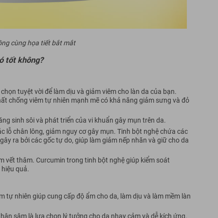
ng cùng họa tiết bắt mắt
ó tốt không?
 chọn tuyệt vời để làm dịu và giảm viêm cho làn da của bạn.
 chất chống viêm tự nhiên mạnh mẽ có khả năng giảm sưng và đỏ
ng sinh sôi và phát triển của vi khuẩn gây mụn trên da.
tắc lỗ chân lông, giảm nguy cơ gây mụn. Tinh bột nghệ chứa các
gây ra bởi các gốc tự do, giúp làm giảm nếp nhăn và giữ cho da
m vết thâm. Curcumin trong tinh bột nghệ giúp kiểm soát
 hiệu quả.
 tự nhiên giúp cung cấp độ ẩm cho da, làm dịu và làm mềm làn
nhân sâm là lựa chọn lý tưởng cho da nhạy cảm và dễ kích ứng.