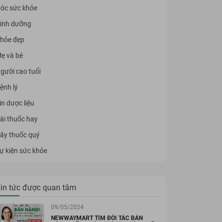
óc sức khỏe
inh dưỡng
hỏe đẹp
ẹ và bé
gười cao tuổi
ệnh lý
in dược liệu
ài thuốc hay
ây thuốc quý
ự kiện sức khỏe
in tức được quan tâm
09/05/2024
NEWWAYMART TÌM ĐỐI TÁC BÁN