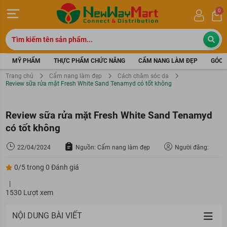
0
MỸ PHẨM
THỰC PHẨM CHỨC NĂNG
CẨM NANG LÀM ĐẸP
GÓC 
Trang chủ
Cẩm nang làm đẹp
Cách chăm sóc da
Review sữa rửa mặt Fresh White Sand Tenamyd có tốt không
Review sữa rửa mặt Fresh White Sand Tenamyd
có tốt không
22/04/2024
Nguồn: Cẩm nang làm đẹp
Người đăng:
0/5 trong 0 Đánh giá
|
1530 Lượt xem
NỘI DUNG BÀI VIẾT