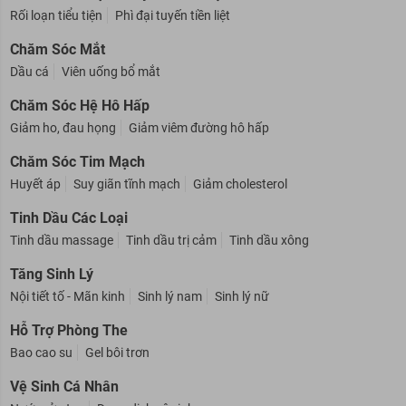
Rối loạn tiểu tiện
Phì đại tuyến tiền liệt
Chăm Sóc Mắt
Dầu cá
Viên uống bổ mắt
Chăm Sóc Hệ Hô Hấp
Giảm ho, đau họng
Giảm viêm đường hô hấp
Chăm Sóc Tim Mạch
Huyết áp
Suy giãn tĩnh mạch
Giảm cholesterol
Tinh Dầu Các Loại
Tinh dầu massage
Tinh dầu trị cảm
Tinh dầu xông
Tăng Sinh Lý
Nội tiết tố - Mãn kinh
Sinh lý nam
Sinh lý nữ
Hỗ Trợ Phòng The
Bao cao su
Gel bôi trơn
Vệ Sinh Cá Nhân