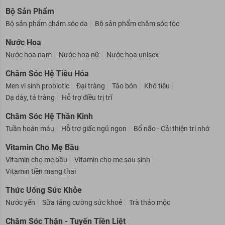
Bộ Sản Phẩm
Bộ sản phẩm chăm sóc da
Bộ sản phẩm chăm sóc tóc
Nước Hoa
Nước hoa nam
Nước hoa nữ
Nước hoa unisex
Chăm Sóc Hệ Tiêu Hóa
Men vi sinh probiotic
Đại tràng
Táo bón
Khó tiêu
Dạ dày, tá tràng
Hỗ trợ điều trị trĩ
Chăm Sóc Hệ Thần Kinh
Tuần hoàn máu
Hỗ trợ giấc ngủ ngon
Bổ não - Cải thiện trí nhớ
Vitamin Cho Mẹ Bầu
Vitamin cho mẹ bầu
Vitamin cho mẹ sau sinh
Vitamin tiền mang thai
Thức Uống Sức Khỏe
Nước yến
Sữa tăng cường sức khoẻ
Trà thảo mộc
Chăm Sóc Thận - Tuyến Tiền Liệt