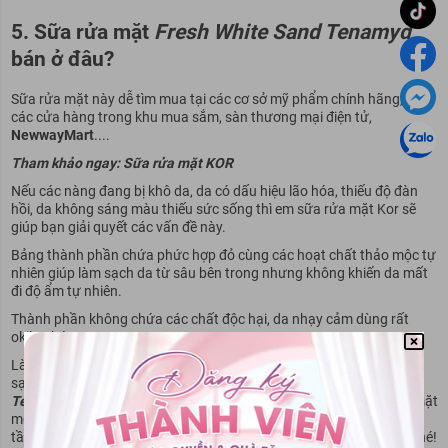
5. Sữa rửa mặt
Fresh White Sand Tenamyd
bán ở đâu?
Sữa rửa mặt này dễ tìm mua tại các cơ sở mỹ phẩm chính hãng, tại
các cửa hàng trong khu mua sắm, sàn thương mại điện tử,
NewwayMart
....
Tham khảo ngay:
Sữa rửa mặt KOR
Nếu các nàng đang bị khô da, da có dấu hiệu lão hóa, thiếu độ đàn
hồi, da không sáng màu thiếu sức sống thì em sữa rửa mặt Kor sẽ
giúp bạn giải quyết các vấn đề này.
Bảng thành phần chứa phức hợp đỏ cùng các hoạt chất thảo mộc tự
nhiên giúp làm sạch da từ sâu bên trong nhưng không khiến da mất
đi độ ẩm tự nhiên.
Thành phần không chứa các chất độc hại, da nhạy cảm dùng rất
okila nhé.
Làn da sau một ngày dài “vật lộn” với môi trường rất cần được làm
sạch và bảo vệ cẩn thận.
Review sữa rửa mặt Fresh White Sand
Tenamyd có tốt không
đã giúp bạn biết thêm về một loại sữa rửa mặt
mới, nhìn chung em này làm sạch và có lợi ích cho da khá ổn trong
tầm giá, các nàng có thể cân nhắc lựa chọn em sữa rửa mặt này nhé!