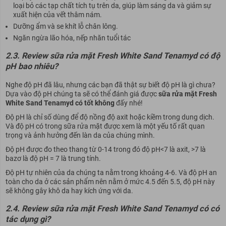
loại bỏ các tạp chất tích tụ trên da, giúp làm sáng da và giảm sự
xuất hiện của vết thâm nám.
Dưỡng ẩm và se khít lỗ chân lông.
Ngăn ngừa lão hóa, nếp nhăn tuổi tác
2.3. Review sữa rửa mặt Fresh White Sand Tenamyd có độ
pH bao nhiêu?
Nghe độ pH đã lâu, nhưng các bạn đã thật sự biết độ pH là gì chưa?
Dựa vào độ pH chúng ta sẽ có thể đánh giá được
sữa rửa mặt Fresh
White Sand Tenamyd có tốt không
đấy nhé!
Độ pH là chỉ số dùng để độ nồng độ axit hoặc kiềm trong dung dịch.
Và độ pH có trong sữa rửa mặt được xem là một yếu tố rất quan
trọng và ảnh hưởng đến làn da của chúng mình.
Độ pH được đo theo thang từ 0-14 trong đó độ pH<7 là axit, >7 là
bazơ là độ pH = 7 là trung tính.
Độ pH tự nhiên của da chúng ta nằm trong khoảng 4-6. Và độ pH an
toàn cho da ở các sản phẩm nên nằm ở mức 4.5 đến 5.5, độ pH này
sẽ không gây khô da hay kích ứng với da.
2.4. Review sữa rửa mặt Fresh White Sand Tenamyd có có
tác dụng gì?