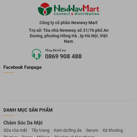
Công ty cổ phần Newway Mart
Trụ sở: Tòa nhà Newway, số 31/76 phố An
Dương, phường Hồng Hà , tp Hà Nội, Việt
Nam
Tổng đài hỗ trợ
0869 908 488
Facebook Fanpage
DANH MỤC SẢN PHẨM
Chăm Sóc Da Mặt
Sữa rửa mặt
Tẩy trang
Kem dưỡng da
Serum
Xịt khoáng