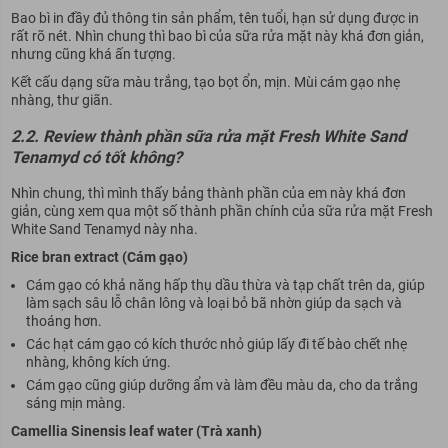
Bao bì in đầy đủ thông tin sản phẩm, tên tuổi, hạn sử dụng được in
rất rõ nét. Nhìn chung thì bao bì của sữa rửa mặt này khá đơn giản,
nhưng cũng khá ấn tượng.
Kết cấu dạng sữa màu trắng, tạo bọt ổn, mịn. Mùi cám gạo nhẹ
nhàng, thư giãn.
2.2. Review thành phần sữa rửa mặt Fresh White Sand
Tenamyd có tốt không?
Nhìn chung, thì mình thấy bảng thành phần của em này khá đơn
giản, cùng xem qua một số thành phần chính của sữa rửa mặt Fresh
White Sand Tenamyd này nha.
Rice bran extract (Cám gạo)
Cám gạo có khả năng hấp thụ dầu thừa và tạp chất trên da, giúp
làm sạch sâu lỗ chân lông và loại bỏ bã nhờn giúp da sạch và
thoáng hơn.
Các hạt cám gạo có kích thước nhỏ giúp lấy đi tế bào chết nhẹ
nhàng, không kích ứng.
Cám gạo cũng giúp dưỡng ẩm và làm đều màu da, cho da trắng
sáng mịn màng.
Camellia Sinensis leaf water (Trà xanh)