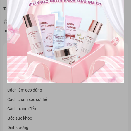
Tags:
Bí quyết làm đẹp
Review sữa rửa mặt
Đánh giá bài viết
Danh mục tin
Cẩm nang làm đẹp
Cách chăm sóc da
Cách chăm sóc tóc
Cách làm đẹp dáng
Cách chăm sóc cơ thể
Cách trang điểm
Góc sức khỏe
Dinh dưỡng