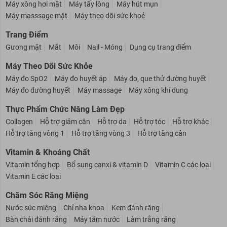
Máy xông hơi mặt
Máy tẩy lông
Máy hút mụn
Máy masssage mặt
Máy theo dõi sức khoẻ
Trang Điểm
Gương mặt
Mắt
Môi
Nail - Móng
Dụng cụ trang điểm
Máy Theo Dõi Sức Khỏe
Máy đo SpO2
Máy đo huyết áp
Máy đo, que thử đường huyết
Máy đo đường huyết
Máy massage
Máy xông khí dung
Thực Phẩm Chức Năng Làm Đẹp
Collagen
Hỗ trợ giảm cân
Hỗ trợ da
Hỗ trợ tóc
Hỗ trợ khác
Hỗ trợ tăng vòng 1
Hỗ trợ tăng vòng 3
Hỗ trợ tăng cân
Vitamin & Khoáng Chất
Vitamin tổng hợp
Bổ sung canxi & vitamin D
Vitamin C các loại
Vitamin E các loại
Chăm Sóc Răng Miệng
Nước súc miệng
Chỉ nha khoa
Kem đánh răng
Bàn chải đánh răng
Máy tăm nước
Làm trắng răng