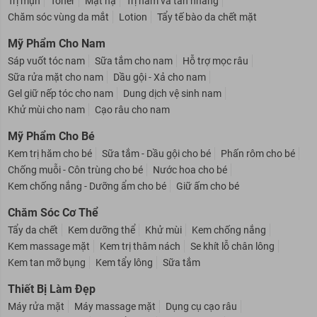
Trị mụn
Toner
Mặt nạ
Trị nám và tàn nhang
Chăm sóc vùng da mắt
Lotion
Tẩy tế bào da chết mặt
Mỹ Phẩm Cho Nam
Sáp vuốt tóc nam
Sữa tắm cho nam
Hỗ trợ mọc râu
Sữa rửa mặt cho nam
Dầu gội - Xả cho nam
Gel giữ nếp tóc cho nam
Dung dịch vệ sinh nam
Khử mùi cho nam
Cạo râu cho nam
Mỹ Phẩm Cho Bé
Kem trị hăm cho bé
Sữa tắm - Dầu gội cho bé
Phấn rôm cho bé
Chống muỗi - Côn trùng cho bé
Nước hoa cho bé
Kem chống nắng - Dưỡng ẩm cho bé
Giữ ấm cho bé
Chăm Sóc Cơ Thể
Tẩy da chết
Kem dưỡng thể
Khử mùi
Kem chống nắng
Kem massage mặt
Kem trị thâm nách
Se khít lỗ chân lông
Kem tan mỡ bụng
Kem tẩy lông
Sữa tắm
Thiết Bị Làm Đẹp
Máy rửa mặt
Máy massage mặt
Dụng cụ cạo râu