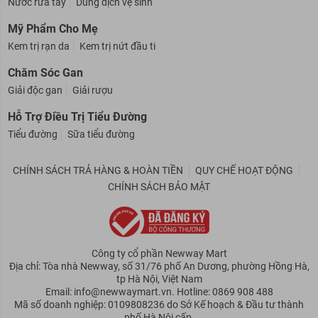
Nước rửa tay
Dung dịch vệ sinh
Mỹ Phẩm Cho Mẹ
Kem trị rạn da
Kem trị nứt đầu ti
Chăm Sóc Gan
Giải độc gan
Giải rượu
Hỗ Trợ Điều Trị Tiểu Đường
Tiểu đường
Sữa tiểu đường
CHÍNH SÁCH TRẢ HÀNG & HOÀN TIỀN
QUY CHẾ HOẠT ĐỘNG
CHÍNH SÁCH BẢO MẬT
Công ty cổ phần Newway Mart
Địa chỉ: Tòa nhà Newway, số 31/76 phố An Dương, phường Hồng Hà,
tp Hà Nội, Việt Nam
Email: info@newwaymart.vn. Hotline: 0869 908 488
Mã số doanh nghiệp: 0109808236 do Sở Kế hoạch & Đầu tư thành
phố Hà Nội cấp.