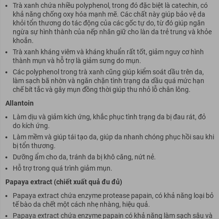
T
rà xanh chứa nhiều polyphenol, trong đó đặc biệt là catechin, có
khả năng chống oxy hóa mạnh mẽ. Các chất này giúp bảo vệ da
khỏi tổn thương do tác động của các gốc tự do, từ đó giúp ngăn
ngừa sự hình thành của nếp nhăn giữ cho làn da trẻ trung và khỏe
khoắn.
Trà xanh kháng viêm và kháng khuẩn rất tốt, giảm nguy cơ hình
thành mụn và hỗ trợ là giảm sưng do mụn.
Các polyphenol trong trà xanh cũng giúp kiểm soát dầu trên da,
làm sạch bã nhờn và ngăn chặn tình trạng da dầu quá mức hạn
chế bít tắc và gây mụn đồng thời giúp thu nhỏ lỗ chân lông.
Allantoin
Làm dịu và giảm kích ứng, khắc phục tình trạng da bị đau rát, đỏ
do kích ứng.
Làm mềm và giúp tái tạo da, giúp da nhanh chóng phục hồi sau khi
bị tổn thương.
Dưỡng ẩm cho da, tránh da bị khô căng, nứt nẻ.
Hỗ trợ trong quá trình giảm mụn.
Papaya extract (chiết xuất quả đu đủ)
Papaya extract chứa enzyme protease papain, có khả năng loại bỏ
tế bào da chết một cách nhẹ nhàng, hiệu quả.
Papaya extract chứa enzyme papain có khả năng làm sạch sâu và