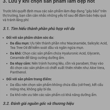
3. Lưu ý khi chọn sản phẩm làm đẹp hot
Trước khi quyết định mua các sản phẩm làm đẹp đang “gây bão” trên
thị trường, bạn cần cân nhắc những yếu tố sau để đảm bảo hiệu quả
và tránh lãng phí:
3.1. Tìm hiểu thành phần phù hợp với da
Đối với sản phẩm chăm sóc da:
Da dầu mụn:
Ưu tiên thành phần như Niacinamide, Salicylic Acid,
Tea Tree Oil để kiểm soát dầu và ngăn ngừa mụn.
Da khô:
Chọn các sản phẩm chứa Hyaluronic Acid, Glycerin,
Ceramide để tăng cường dưỡng ẩm.
Da nhạy cảm:
Nên tránh hương liệu, cồn và paraben; thay vào
đó chọn các sản phẩm có chiết xuất thiên nhiên như Aloe Vera,
Panthenol.
Đối với sản phẩm trang điểm:
Da dầu nên chọn sản phẩm không chứa dầu (oil-free), kết cấu
mỏng nhẹ, không gây bí da.
Da khô nên ưu tiên các sản phẩm có khả năng dưỡng ẩm.
3.2. Đánh giá nguồn gốc và thương hiệu