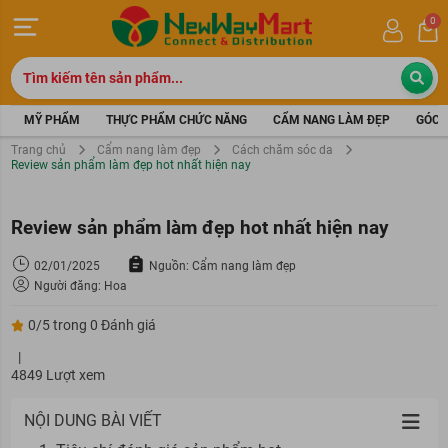
0
MỸ PHẨM
THỰC PHẨM CHỨC NĂNG
CẨM NANG LÀM ĐẸP
GÓC 
Trang chủ
Cẩm nang làm đẹp
Cách chăm sóc da
Review sản phẩm làm đẹp hot nhất hiện nay
Review sản phẩm làm đẹp hot nhất hiện nay
02/01/2025
Nguồn: Cẩm nang làm đẹp
Người đăng: Hoa
0/5 trong 0 Đánh giá
|
4849 Lượt xem
NỘI DUNG BÀI VIẾT