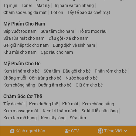
Sữa rửa mặt
Tẩy trang
Kem dưỡng da
Serum
Xịt khoáng
Trị mụn
Toner
Mặt nạ
Trị nám và tàn nhang
Chăm sóc vùng da mắt
Lotion
Tẩy tế bào da chết mặt
Mỹ Phẩm Cho Nam
Sáp vuốt tóc nam
Sữa tắm cho nam
Hỗ trợ mọc râu
Sữa rửa mặt cho nam
Dầu gội - Xả cho nam
Gel giữ nếp tóc cho nam
Dung dịch vệ sinh nam
Khử mùi cho nam
Cạo râu cho nam
Mỹ Phẩm Cho Bé
Kem trị hăm cho bé
Sữa tắm - Dầu gội cho bé
Phấn rôm cho bé
Chống muỗi - Côn trùng cho bé
Nước hoa cho bé
Kem chống nắng - Dưỡng ẩm cho bé
Giữ ấm cho bé
Chăm Sóc Cơ Thể
Tẩy da chết
Kem dưỡng thể
Khử mùi
Kem chống nắng
Kem massage mặt
Kem trị thâm nách
Se khít lỗ chân lông
Kem tan mỡ bụng
Kem tẩy lông
Sữa tắm
Kênh người bán
CTV
Tiếng Việt