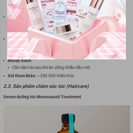
Son môi 3CE Velvet Lip Tint
Công dụng:
Tạo màu sắc rực rỡ và bám lâu trên môi.
Chất son mịn, dễ tán và không làm khô môi.
Ưu điểm:
Bảng màu đa dạng, từ nude nhẹ nhàng đến đỏ đậm cá tính.
Thích hợp cho cả phong cách hàng ngày và dự tiệc.
Nhược điểm:
Cần dặm lại sau khi ăn uống nhiều dầu mỡ.
Giá tham khảo:
~350.000 VNĐ/thỏi.
2.3. Sản phẩm chăm sóc tóc (Haircare)
Serum dưỡng tóc Moroccanoil Treatment