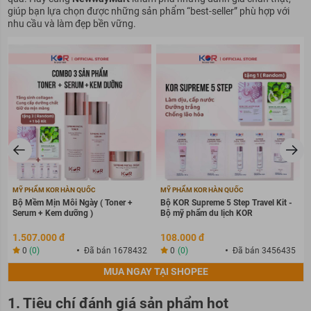
giúp bạn lựa chọn được những sản phẩm “best-seller” phù hợp với
nhu cầu và làm đẹp bền vững.
MỸ PHẨM KOR HÀN QUỐC
MỸ PHẨM KOR HÀN QUỐC
Bộ Mềm Mịn Mỗi Ngày ( Toner +
Bộ KOR Supreme 5 Step Travel Kit -
Serum + Kem dưỡng )
Bộ mỹ phẩm du lịch KOR
1.507.000 đ
108.000 đ
0
(0)
Đã bán 1678432
0
(0)
Đã bán 3456435
MUA NGAY TẠI SHOPEE
1. Tiêu chí đánh giá sản phẩm hot