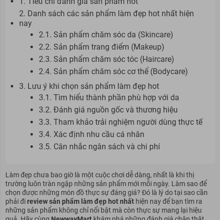
1. Tiêu chí đánh giá sản phẩm hot
2. Danh sách các sản phẩm làm đẹp hot nhất hiện
nay
2.1. Sản phẩm chăm sóc da (Skincare)
2.2. Sản phẩm trang điểm (Makeup)
2.3. Sản phẩm chăm sóc tóc (Haircare)
2.4. Sản phẩm chăm sóc cơ thể (Bodycare)
3. Lưu ý khi chọn sản phẩm làm đẹp hot
3.1. Tìm hiểu thành phần phù hợp với da
3.2. Đánh giá nguồn gốc và thương hiệu
3.3. Tham khảo trải nghiệm người dùng thực tế
3.4. Xác định nhu cầu cá nhân
3.5. Cân nhắc ngân sách và chi phí
Làm đẹp chưa bao giờ là một cuộc chơi dễ dàng, nhất là khi thị
trường luôn tràn ngập những sản phẩm mới mỗi ngày. Làm sao để
chọn được những món đồ thực sự đáng giá? Đó là lý do tại sao cần
phải đi
review sản phẩm làm đẹp hot nhất
hiện nay
để bạn tìm ra
những sản phẩm không chỉ nổi bật mà còn thực sự mang lại hiệu
quả. Hãy cùng
NewwayMart
khám phá những đánh giá chân thật,