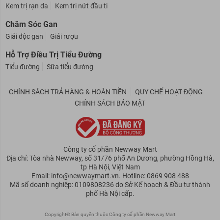
Kem trị rạn da
Kem trị nứt đầu ti
Chăm Sóc Gan
Giải độc gan
Giải rượu
Hỗ Trợ Điều Trị Tiểu Đường
Tiểu đường
Sữa tiểu đường
CHÍNH SÁCH TRẢ HÀNG & HOÀN TIỀN
QUY CHẾ HOẠT ĐỘNG
CHÍNH SÁCH BẢO MẬT
Công ty cổ phần Newway Mart
Địa chỉ: Tòa nhà Newway, số 31/76 phố An Dương, phường Hồng Hà,
tp Hà Nội, Việt Nam
Email: info@newwaymart.vn. Hotline: 0869 908 488
Mã số doanh nghiệp: 0109808236 do Sở Kế hoạch & Đầu tư thành
phố Hà Nội cấp.
Copyright© Bản quyền thuộc Công ty cổ phần Newway Mart