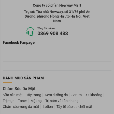
Công ty cổ phần Newway Mart
Trụ sở: Tòa nhà Newway, số 31/76 phố An
Dương, phường Hồng Hà , tp Hà Nội, Việt
Nam
Tổng đài hỗ trợ
0869 908 488
Facebook Fanpage
DANH MỤC SẢN PHẨM
Chăm Sóc Da Mặt
Sữa rửa mặt
Tẩy trang
Kem dưỡng da
Serum
Xịt khoáng
Trị mụn
Toner
Mặt nạ
Trị nám và tàn nhang
Chăm sóc vùng da mắt
Lotion
Tẩy tế bào da chết mặt