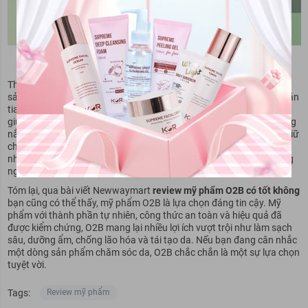
Kem chống nắng Trường Xuân - sản phẩm bán chạy hàng đầu
Tham khảo thêm: Kem chống nắng của
mỹ phẩm Trường Xuân
là
sản phẩm bảo vệ da toàn diện với công thức đặc biệt giúp ngăn chặn
tia UV hiệu quả. Sản phẩm có chỉ số chống nắng SPF 50, PA++++,
giúp bảo vệ da khỏi tác hại của tia UVA và UVB. Ngoài ra, kem chống
nắng Trường Xuân còn chứa các thành phần dưỡng ẩm tự nhiên, giữ
cho da luôn mềm mại và mịn màng. Kem thấm nhanh, không gây
nhờn rít, phù hợp cho mọi loại da, kể cả da nhạy cảm. Sử dụng hàng
ngày sẽ giúp bạn duy trì làn da tươi trẻ, khỏe mạnh và rạng rỡ.
Tóm lại, qua bài viết
Newwaymart
review
mỹ phẩm O2B có tốt không
bạn cũng có thể thấy, mỹ phẩm O2B là lựa chọn đáng tin cậy. Mỹ
phẩm với thành phần tự nhiên, công thức an toàn và hiệu quả đã
được kiểm chứng, O2B mang lại nhiều lợi ích vượt trội như làm sạch
sâu, dưỡng ẩm, chống lão hóa và tái tạo da. Nếu bạn đang cân nhắc
một dòng sản phẩm chăm sóc da, O2B chắc chắn là một sự lựa chọn
tuyệt vời.
Tags:
Review mỹ phẩm