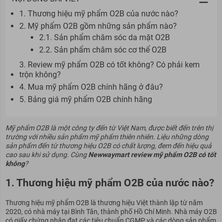
1. Thương hiệu mỹ phẩm O2B của nước nào?
2. Mỹ phẩm O2B gồm những sản phẩm nào?
2.1. Sản phẩm chăm sóc da mặt O2B
2.2. Sản phẩm chăm sóc cơ thể O2B
3. Review mỹ phẩm O2B có tốt không? Có phải kem
trộn không?
4. Mua mỹ phẩm O2B chính hãng ở đâu?
5. Bảng giá mỹ phẩm O2B chính hãng
Mỹ phẩm
O2B
là một công ty đến từ Việt Nam, được biết đến trên thị
trường với nhiều sản phẩm mỹ phẩm thiên nhiên. Liệu những dòng
sản phẩm đến từ thương hiệu O2B có chất lượng, đem đến hiệu quả
cao sau khi sử dụng. Cùng
Newwaymart
r
eview mỹ phẩm O2B có tốt
không
?
1. Thương hiệu mỹ phẩm O2B của nước nào?
Thương hiệu mỹ phẩm O2B là thương hiệu Việt thành lập từ năm
2020, có nhà máy tại Bình Tân, thành phố Hồ Chí Minh. Nhà máy O2B
có giấy chứng nhận đạt các tiêu chuẩn CGMP và các dòng sản phẩm