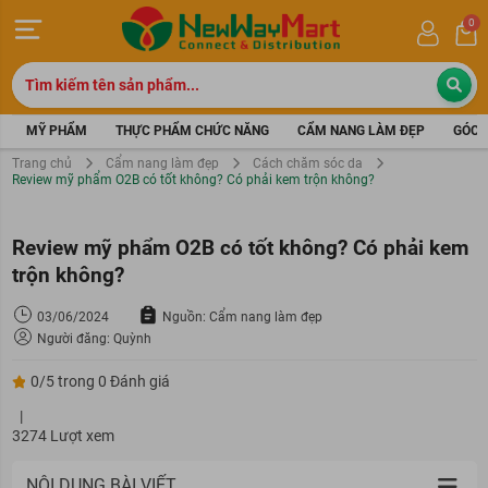
0
MỸ PHẨM
THỰC PHẨM CHỨC NĂNG
CẨM NANG LÀM ĐẸP
GÓC 
Trang chủ
Cẩm nang làm đẹp
Cách chăm sóc da
Review mỹ phẩm O2B có tốt không? Có phải kem trộn không?
Review mỹ phẩm O2B có tốt không? Có phải kem
trộn không?
03/06/2024
Nguồn: Cẩm nang làm đẹp
Người đăng: Quỳnh
0/5 trong 0 Đánh giá
|
3274 Lượt xem
NỘI DUNG BÀI VIẾT