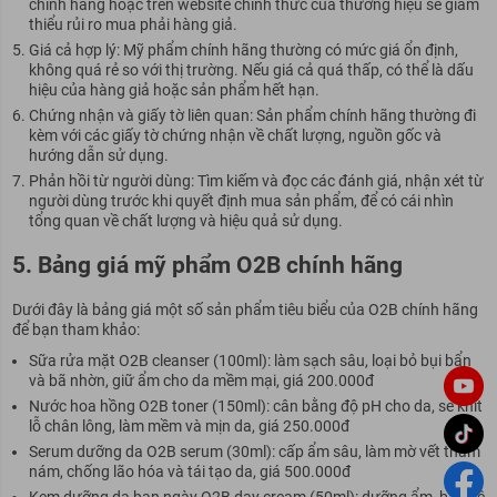
chính hãng hoặc trên website chính thức của thương hiệu sẽ giảm
thiểu rủi ro mua phải hàng giả.
Giá cả hợp lý: Mỹ phẩm chính hãng thường có mức giá ổn định,
không quá rẻ so với thị trường. Nếu giá cả quá thấp, có thể là dấu
hiệu của hàng giả hoặc sản phẩm hết hạn.
Chứng nhận và giấy tờ liên quan: Sản phẩm chính hãng thường đi
kèm với các giấy tờ chứng nhận về chất lượng, nguồn gốc và
hướng dẫn sử dụng.
Phản hồi từ người dùng: Tìm kiếm và đọc các đánh giá, nhận xét từ
người dùng trước khi quyết định mua sản phẩm, để có cái nhìn
tổng quan về chất lượng và hiệu quả sử dụng.
5. Bảng giá mỹ phẩm O2B chính hãng
Dưới đây là bảng giá một số sản phẩm tiêu biểu của O2B chính hãng
để bạn tham khảo:
Sữa rửa mặt O2B cleanser (100ml): làm sạch sâu, loại bỏ bụi bẩn
và bã nhờn, giữ ẩm cho da mềm mại, giá 200.000đ
Nước hoa hồng O2B toner (150ml): cân bằng độ pH cho da, se khít
lỗ chân lông, làm mềm và mịn da, giá 250.000đ
Serum dưỡng da O2B serum (30ml): cấp ẩm sâu, làm mờ vết thâm
nám, chống lão hóa và tái tạo da, giá 500.000đ