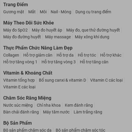
Trang Điểm
Gương mặt
Mắt
Môi
Nail - Móng
Dụng cụ trang điểm
Máy Theo Dõi Sức Khỏe
Máy đo SpO2
Máy đo huyết áp
Máy đo, que thử đường huyết
Máy đo đường huyết
Máy massage
Máy xông khí dung
Thực Phẩm Chức Năng Làm Đẹp
Collagen
Hỗ trợ giảm cân
Hỗ trợ da
Hỗ trợ tóc
Hỗ trợ khác
Hỗ trợ tăng vòng 1
Hỗ trợ tăng vòng 3
Hỗ trợ tăng cân
Vitamin & Khoáng Chất
Vitamin tổng hợp
Bổ sung canxi & vitamin D
Vitamin C các loại
Vitamin E các loại
Chăm Sóc Răng Miệng
Nước súc miệng
Chỉ nha khoa
Kem đánh răng
Bàn chải đánh răng
Máy tăm nước
Làm trắng răng
Bộ Sản Phẩm
Bộ sản phẩm chăm sóc da
Bộ sản phẩm chăm sóc tóc