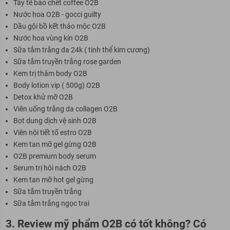
Tẩy tế bào chết coffee O2B
Nước hoa O2B - gocci guilty
Dầu gội bồ kết thảo mộc O2B
Nước hoa vùng kín O2B
Sữa tắm trắng da 24k ( tinh thể kim cương)
Sữa tắm truyền trắng rose garden
Kem trị thâm body O2B
Body lotion vip ( 500g) O2B
Detox khử mỡ O2B
Viên uống trắng da collagen O2B
Bọt dung dịch vệ sinh O2B
Viên nội tiết tố estro O2B
Kem tan mỡ gel gừng O2B
O2B premium body serum
Serum trị hôi nách O2B
Kem tan mỡ hot gel gừng
Sữa tắm truyền trắng
Sữa tắm trắng ngọc trai
3. Review mỹ phẩm O2B có tốt không? Có