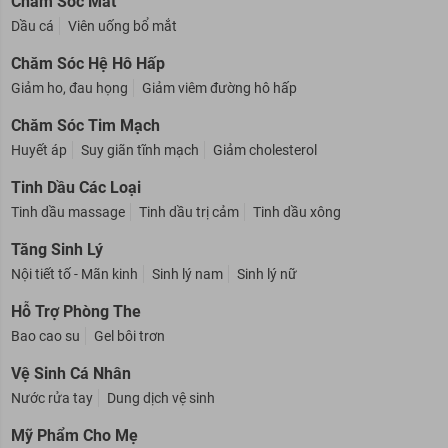
Chăm Sóc Mắt
Dầu cá
Viên uống bổ mắt
Chăm Sóc Hệ Hô Hấp
Giảm ho, đau họng
Giảm viêm đường hô hấp
Chăm Sóc Tim Mạch
Huyết áp
Suy giãn tĩnh mạch
Giảm cholesterol
Tinh Dầu Các Loại
Tinh dầu massage
Tinh dầu trị cảm
Tinh dầu xông
Tăng Sinh Lý
Nội tiết tố - Mãn kinh
Sinh lý nam
Sinh lý nữ
Hỗ Trợ Phòng The
Bao cao su
Gel bôi trơn
Vệ Sinh Cá Nhân
Nước rửa tay
Dung dịch vệ sinh
Mỹ Phẩm Cho Mẹ