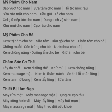
Mỹ Phẩm Cho Nam
Sáp vuốt tóc nam
Sữa tắm cho nam
Hỗ trợ mọc râu
Sữa rửa mặt cho nam
Dầu gội - Xả cho nam
Gel giữ nếp tóc cho nam
Dung dịch vệ sinh nam
Khử mùi cho nam
Cạo râu cho nam
Mỹ Phẩm Cho Bé
Kem trị hăm cho bé
Sữa tắm - Dầu gội cho bé
Phấn rôm cho bé
Chống muỗi - Côn trùng cho bé
Nước hoa cho bé
Kem chống nắng - Dưỡng ẩm cho bé
Giữ ấm cho bé
Chăm Sóc Cơ Thể
Tẩy da chết
Kem dưỡng thể
Khử mùi
Kem chống nắng
Kem massage mặt
Kem trị thâm nách
Se khít lỗ chân lông
Kem tan mỡ bụng
Kem tẩy lông
Sữa tắm
Thiết Bị Làm Đẹp
Máy rửa mặt
Máy massage mặt
Dụng cụ cạo râu
Máy xông hơi mặt
Máy tẩy lông
Máy hút mụn
Máy masssage mặt
Máy theo dõi sức khoẻ