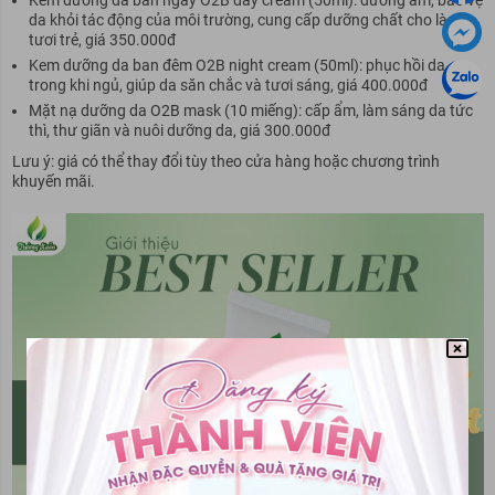
Kem dưỡng da ban ngày O2B day cream (50ml): dưỡng ẩm, bảo vệ
da khỏi tác động của môi trường, cung cấp dưỡng chất cho làn da
tươi trẻ, giá 350.000đ
Kem dưỡng da ban đêm O2B night cream (50ml): phục hồi da
trong khi ngủ, giúp da săn chắc và tươi sáng, giá 400.000đ
Mặt nạ dưỡng da O2B mask (10 miếng): cấp ẩm, làm sáng da tức
thì, thư giãn và nuôi dưỡng da, giá 300.000đ
Lưu ý: giá có thể thay đổi tùy theo cửa hàng hoặc chương trình
khuyến mãi.