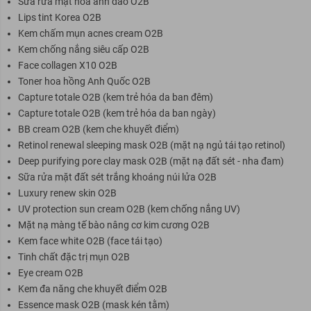
Sữa rửa mặt hoa anh đào O2B
Lips tint Korea O2B
Kem chấm mụn acnes cream O2B
Kem chống nắng siêu cấp O2B
Face collagen X10 O2B
Toner hoa hồng Anh Quốc O2B
Capture totale O2B (kem trẻ hóa da ban đêm)
Capture totale O2B (kem trẻ hóa da ban ngày)
BB cream O2B (kem che khuyết điểm)
Retinol renewal sleeping mask O2B (mặt nạ ngủ tái tạo retinol)
Deep purifying pore clay mask O2B (mặt nạ đất sét - nha đam)
Sữa rửa mặt đất sét trắng khoáng núi lửa O2B
Luxury renew skin O2B
UV protection sun cream O2B (kem chống nắng UV)
Mặt nạ màng tế bào nâng cơ kim cương O2B
Kem face white O2B (face tái tạo)
Tinh chất đặc trị mụn O2B
Eye cream O2B
Kem đa năng che khuyết điểm O2B
Essence mask O2B (mask kén tằm)