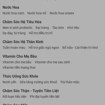
Nước Hoa
Nước hoa nam
Nước hoa nữ
Nước hoa unisex
Chăm Sóc Hệ Tiêu Hóa
Men vi sinh probiotic
Đại tràng
Táo bón
Khó tiêu
Dạ dày, tá tràng
Hỗ trợ điều trị trĩ
Chăm Sóc Hệ Thần Kinh
Tuần hoàn máu
Hỗ trợ giấc ngủ ngon
Bổ não - Cải thiện trí nhớ
Vitamin Cho Mẹ Bầu
Vitamin cho mẹ bầu
Vitamin cho mẹ sau sinh
Vitamin tiền mang thai
Thức Uống Sức Khỏe
Nước yến
Sữa tăng cường sức khoẻ
Trà thảo mộc
Chăm Sóc Thận - Tuyến Tiền Liệt
Rối loạn tiểu tiện
Phì đại tuyến tiền liệt