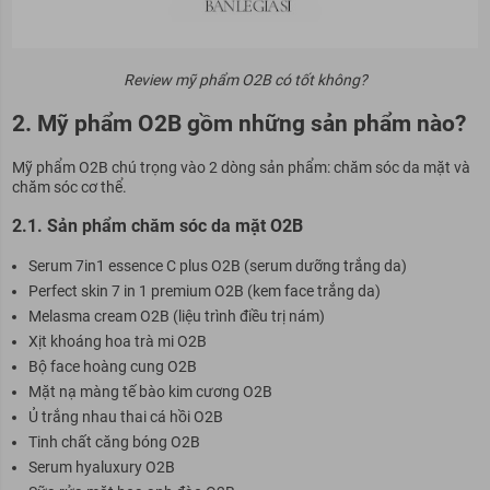
Review mỹ phẩm O2B có tốt không?
2. Mỹ phẩm O2B gồm những sản phẩm nào?
Mỹ phẩm O2B chú trọng vào 2 dòng sản phẩm: chăm sóc da mặt và
chăm sóc cơ thể.
2.1. Sản phẩm chăm sóc da mặt O2B
Serum 7in1 essence C plus O2B (serum dưỡng trắng da)
Perfect skin 7 in 1 premium O2B (kem face trắng da)
Melasma cream O2B (liệu trình điều trị nám)
Xịt khoáng hoa trà mi O2B
Bộ face hoàng cung O2B
Mặt nạ màng tế bào kim cương O2B
Ủ trắng nhau thai cá hồi O2B
Tinh chất căng bóng O2B
Serum hyaluxury O2B