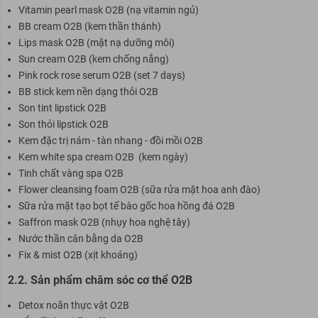
Vitamin pearl mask O2B (nạ vitamin ngủ)
BB cream O2B (kem thần thánh)
Lips mask O2B (mặt nạ dưỡng môi)
Sun cream O2B (kem chống nắng)
Pink rock rose serum O2B (set 7 days)
BB stick kem nền dạng thỏi O2B
Son tint lipstick O2B
Son thỏi lipstick O2B
Kem đặc trị nám - tàn nhang - đồi mồi O2B
Kem white spa cream O2B (kem ngày)
Tinh chất vàng spa O2B
Flower cleansing foam O2B (sữa rửa mặt hoa anh đào)
Sữa rửa mặt tạo bọt tế bào gốc hoa hồng đá O2B
Saffron mask O2B (nhụy hoa nghệ tây)
Nước thần cân bằng da O2B
Fix & mist O2B (xịt khoáng)
2.2. Sản phẩm chăm sóc cơ thể O2B
Detox noãn thực vật O2B