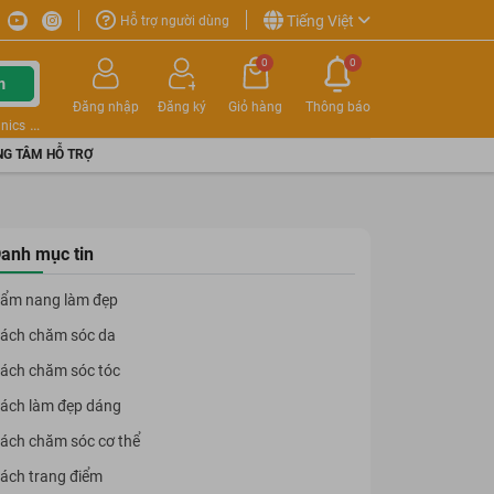
Tiếng Việt
Hỗ trợ người dùng
0
0
m
Đăng nhập
Đăng ký
Giỏ hàng
Thông báo
nics
G TÂM HỖ TRỢ
anh mục tin
ẩm nang làm đẹp
ách chăm sóc da
ách chăm sóc tóc
ách làm đẹp dáng
ách chăm sóc cơ thể
ách trang điểm