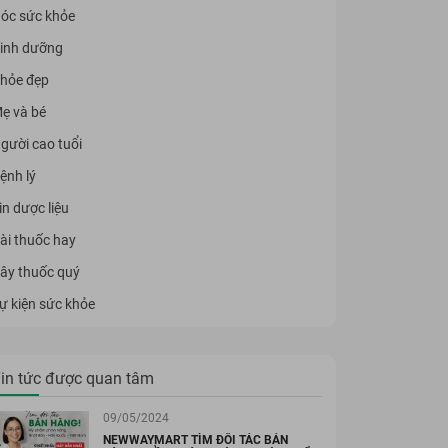
óc sức khỏe
inh dưỡng
hỏe đẹp
ẹ và bé
gười cao tuổi
ệnh lý
in dược liệu
ài thuốc hay
ây thuốc quý
ự kiện sức khỏe
in tức được quan tâm
09/05/2024
NEWWAYMART TÌM ĐỐI TÁC BÁN