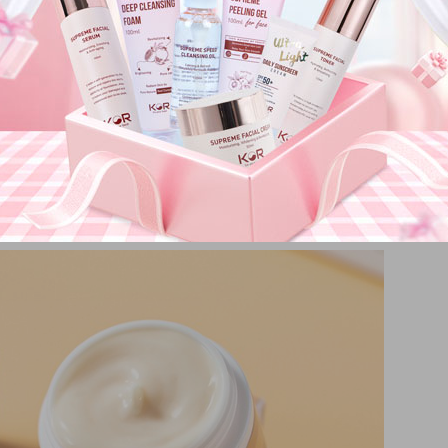
Có phải kem trộn không?
 phải kem trộn không?
 Cập nhật bảng giá
 phẩm nào?