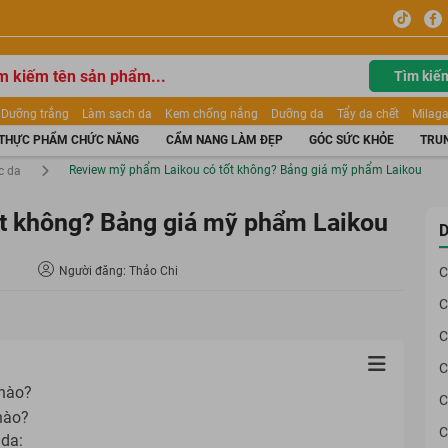
Tìm kiế
Dưỡng trắng
Làm sạch da
Kem chống nắng
Dưỡng da
Tẩy da chết
Milaga
tẩy trang
Kem trang điểm
Dưỡng trắng Dior
Mỹ phẩm
Mặt nạ
Tinh chất
THỰC PHẨM CHỨC NĂNG
CẨM NANG LÀM ĐẸP
GÓC SỨC KHỎE
TRUN
ửa mặt
Kem Mộc Qua
Review mỹ phẩm Laikou có tốt không? Bảng giá mỹ phẩm Laikou
c da
t không? Bảng giá mỹ phẩm Laikou
D
Người đăng: Thảo Chi
C
C
C
C
 nào?
C
nào?
C
da: