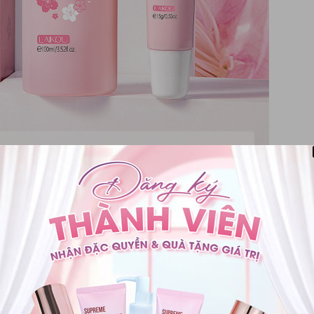
iệu mỹ phẩm Laikou
thuộc Công ty TNHH Wei Sinda có trụ sở tại Quảng Đông.
 bột như phấn rôm, phấn bột, bột giặt, muối tắm. Sau đó, họ mở
g điểm với mức giá bình dân, phù hợp với túi tiền của nhiều
phù hợp với nhiều đối tượng khách hàng, đặc biệt là học sinh, sinh
 các sản phẩm của Laikou thường được thiết kế với bao bì bắt