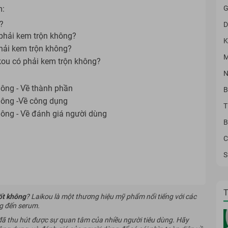
G
m:
?
D
phải kem trộn không?
K
hải kem trộn không?
M
ou có phải kem trộn không?
N
hông - Về thành phần
B
hông -Về công dụng
T
hông - Về đánh giá người dùng
B
?
C
S
T
ốt không
? Laikou là một thương hiệu mỹ phẩm nổi tiếng với các
g đến serum.
 đã thu hút được sự quan tâm của nhiều người tiêu dùng. Hãy