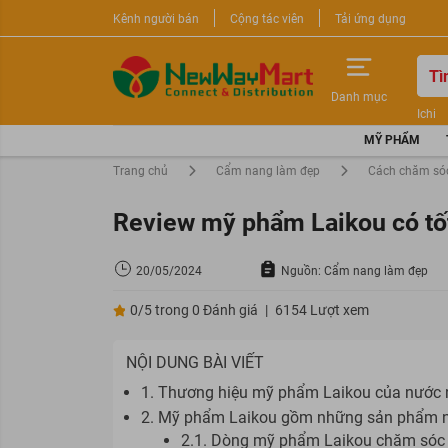
Kênh người bán
Cộng tác viên
Tải ứng dụng
Danh mục
Ichi
Nước 
MỸ PHẨM
Sữa r
Trang chủ
Cẩm nang làm đẹp
Cách chăm só
Review mỹ phẩm Laikou có tố
20/05/2024
Nguồn: Cẩm nang làm đẹp
0/5 trong 0 Đánh giá
|
6154 Lượt xem
NỘI DUNG BÀI VIẾT
1. Thương hiệu mỹ phẩm Laikou của nước
2. Mỹ phẩm Laikou gồm những sản phẩm 
2.1. Dòng mỹ phẩm Laikou chăm sóc 