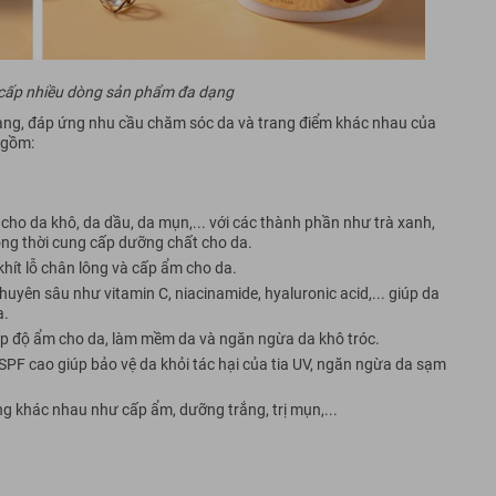
cấp nhiều dòng sản phẩm đa dạng
ng, đáp ứng nhu cầu chăm sóc da và trang điểm khác nhau của
 gồm:
cho da khô, da dầu, da mụn,... với các thành phần như trà xanh,
ồng thời cung cấp dưỡng chất cho da.
hít lỗ chân lông và cấp ẩm cho da.
yên sâu như vitamin C, niacinamide, hyaluronic acid,... giúp da
a.
 độ ẩm cho da, làm mềm da và ngăn ngừa da khô tróc.
F cao giúp bảo vệ da khỏi tác hại của tia UV, ngăn ngừa da sạm
ng khác nhau như cấp ẩm, dưỡng trắng, trị mụn,...