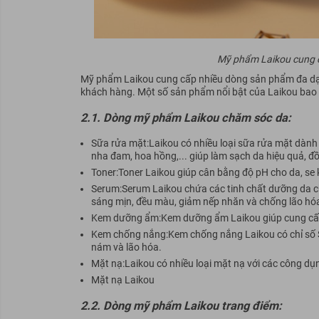
Mỹ phẩm Laikou cung 
Mỹ phẩm Laikou cung cấp nhiều dòng sản phẩm đa dạ
khách hàng. Một số sản phẩm nổi bật của Laikou bao
2.1. Dòng mỹ phẩm Laikou chăm sóc da:
Sữa rửa mặt:Laikou có nhiều loại sữa rửa mặt dành 
nha đam, hoa hồng,... giúp làm sạch da hiệu quả, đ
Toner:Toner Laikou giúp cân bằng độ pH cho da, se k
Serum:Serum Laikou chứa các tinh chất dưỡng da chu
sáng mịn, đều màu, giảm nếp nhăn và chống lão hó
Kem dưỡng ẩm:Kem dưỡng ẩm Laikou giúp cung cấp
Kem chống nắng:Kem chống nắng Laikou có chỉ số SP
nám và lão hóa.
Mặt nạ:Laikou có nhiều loại mặt nạ với các công dụ
Mặt nạ Laikou
2.2. Dòng mỹ phẩm Laikou trang điểm: