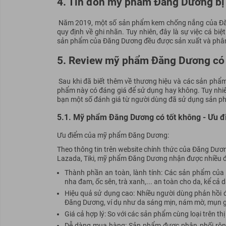
4. Tin đồn mỹ phẩm Đăng Dương bị 
Năm 2019, một số sản phẩm kem chống nắng của Đăn
quy định về ghi nhãn. Tuy nhiên, đây là sự việc cá bi
sản phẩm của Đăng Dương đều được sản xuất và phân 
5. Review mỹ phẩm Đăng Dương có 
Sau khi đã biết thêm về thương hiệu và các sản phẩ
phẩm này có đáng giá để sử dụng hay không. Tuy nhiên
bạn một số đánh giá từ người dùng đã sử dụng sản
5.1. Mỹ phẩm Đăng Dương có tốt không - Ưu đ
Ưu điểm của mỹ phẩm Đăng Dương:
Theo thông tin trên website chính thức của Đăng Dươ
Lazada, Tiki, mỹ phẩm Đăng Dương nhận được nhiều đá
Thành phần an toàn, lành tính: Các sản phẩm của 
nha đam, ốc sên, trà xanh,... an toàn cho da, kể cả
Hiệu quả sử dụng cao: Nhiều người dùng phản hồi
Đăng Dương, ví dụ như da sáng mịn, nám mờ, mụn g
Giá cả hợp lý: So với các sản phẩm cùng loại trên 
Dễ dàng mua hàng: Sản phẩm được phân phối rộng 