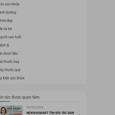
óc sức khỏe
inh dưỡng
hỏe đẹp
ẹ và bé
gười cao tuổi
ệnh lý
in dược liệu
ài thuốc hay
ây thuốc quý
ự kiện sức khỏe
in tức được quan tâm
09/05/2024
NEWWAYMART TÌM ĐỐI TÁC BÁN