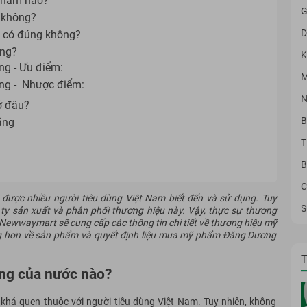
phẩm nào?
G
 không?
D
i có đúng không?
ông?
K
ng - Ưu điểm:
M
ng - Nhược điểm:
N
ở đâu?
B
ãng
T
B
C
ợc nhiều người tiêu dùng Việt Nam biết đến và sử dụng. Tuy
S
 ty sản xuất và phân phối thương hiệu này. Vậy, thực sự thương
Newwaymart
sẽ cung cấp các thông tin chi tiết về thương hiệu mỹ
ng hơn về sản phẩm và quyết định liệu mua mỹ phẩm Đăng Dương
T
ng của nước nào?
á quen thuộc với người tiêu dùng Việt Nam. Tuy nhiên, không