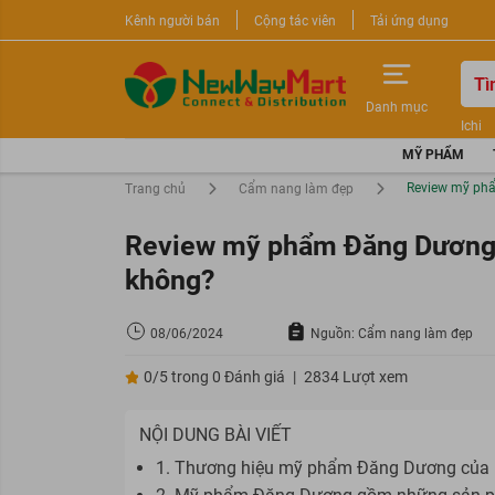
Kênh người bán
Cộng tác viên
Tải ứng dụng
Danh mục
Ichi
Nước 
MỸ PHẨM
Sữa r
Review mỹ phẩ
Trang chủ
Cẩm nang làm đẹp
Review mỹ phẩm Đăng Dương c
không?
08/06/2024
Nguồn: Cẩm nang làm đẹp
0/5 trong 0 Đánh giá
|
2834 Lượt xem
NỘI DUNG BÀI VIẾT
1. Thương hiệu mỹ phẩm Đăng Dương của