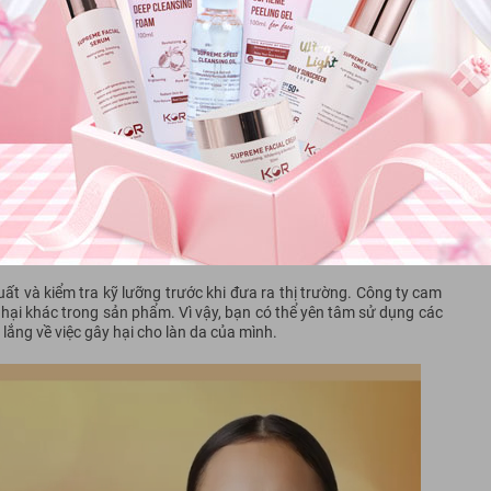
tàn nhang - mỹ phẩm Đăng Dương
rticoid không?
ẩm để giúp làm trắng da, trị mụn và các vấn đề khác liên quan đến
và không đúng cách có thể gây ra những tác hại nghiêm trọng cho
hứa corticoid và đang bị thu hồi tại thị trường. Tuy nhiên, theo
ng, những tin đồn này hoàn toàn không có cơ sở và chỉ là những
và kiểm tra kỹ lưỡng trước khi đưa ra thị trường. Công ty cam
hại khác trong sản phẩm. Vì vậy, bạn có thể yên tâm sử dụng các
ng về việc gây hại cho làn da của mình.