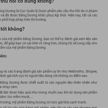
thu hồi có đúng không?
g Dương bị Cục Quản lý Dược phẩm yêu cầu thu hồi do vi phạm
ệt và đã được Đăng Dương khắc phục kịp thời. Hiện nay, tất cả các
phối hợp pháp trên thị trường.
tốt không?
m của mỹ phẩm Đăng Dương, bạn có thể tự đánh giá xem liệu sản
, để giúp bạn có cái nhìn rõ ràng hơn, chúng tôi sẽ cung cấp cho
 phẩm của mỹ phẩm Đăng Dương.
iểm:
ng và các trang đánh giá sản phẩm uy tín như Webtretho, Shopee,
nh giá tích cực từ người tiêu dùng với những ưu điểm sau:
Đăng Dương được chiết xuất từ các nguyên liệu thiên nhiên như
 da nhạy cảm.
 đã đạt được hiệu quả như mong muốn sau khi sử dụng sản phẩm
iảm, tóc mềm mượt,...
thị trường, mỹ phẩm Đăng Dương có mức giá khá cạnh tranh.
rãi tại các cửa hàng mỹ phẩm, siêu thị và các sàn thương mại