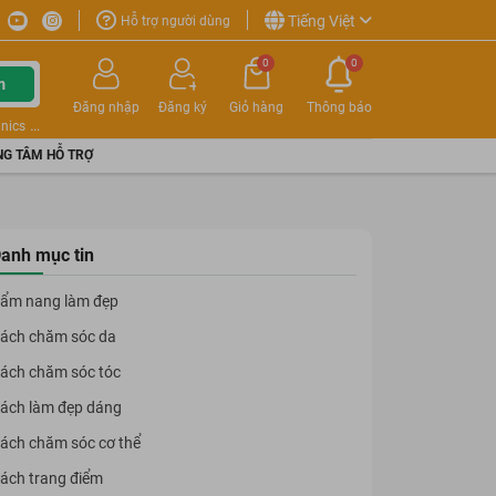
Tiếng Việt
Hỗ trợ người dùng
0
0
m
Đăng nhập
Đăng ký
Giỏ hàng
Thông báo
nics
G TÂM HỖ TRỢ
anh mục tin
ẩm nang làm đẹp
ách chăm sóc da
ách chăm sóc tóc
ách làm đẹp dáng
ách chăm sóc cơ thể
ách trang điểm