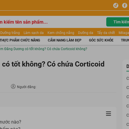
Tìm kiế
Dưỡng trắng
Làm sạch da
Kem chống nắng
Dưỡng da
Tẩy da chết
Milaga
tẩy trang
Kem trang điểm
Dưỡng trắng Dior
Mỹ phẩm
Mặt nạ
Tinh chất
THỰC PHẨM CHỨC NĂNG
CẨM NANG LÀM ĐẸP
GÓC SỨC KHỎE
TRUN
ửa mặt
Kem Mộc Qua
m Đăng Dương có tốt không? Có chứa Corticoid không?
ó tốt không? Có chứa Corticoid
D
C
Người đăng:
C
C
C
C
 nước nào?
C