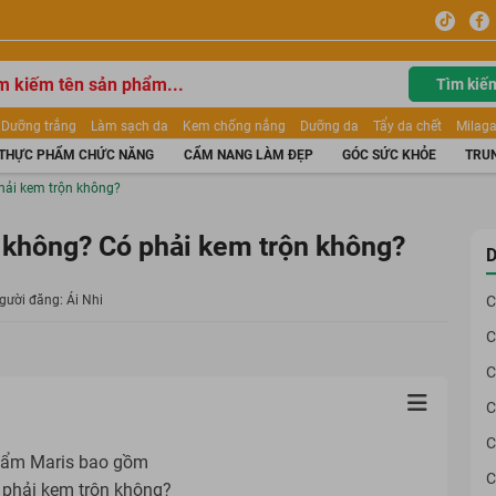
Tìm kiế
Dưỡng trắng
Làm sạch da
Kem chống nắng
Dưỡng da
Tẩy da chết
Milaga
tẩy trang
Kem trang điểm
Dưỡng trắng Dior
Mỹ phẩm
Mặt nạ
Tinh chất
THỰC PHẨM CHỨC NĂNG
CẨM NANG LÀM ĐẸP
GÓC SỨC KHỎE
TRUN
ửa mặt
Kem Mộc Qua
hải kem trộn không?
 không? Có phải kem trộn không?
D
ười đăng: Ái Nhi
C
C
C
C
C
phẩm Maris bao gồm
C
 phải kem trộn không?