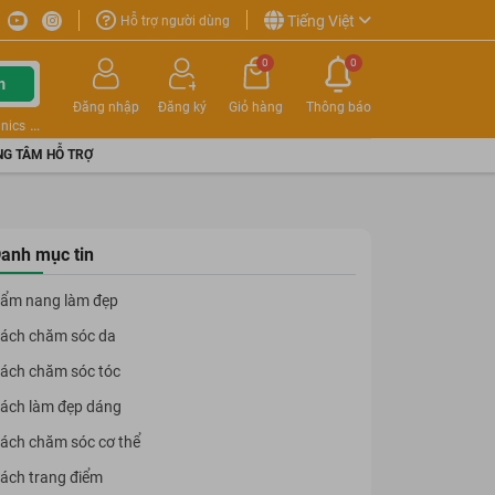
Tiếng Việt
Hỗ trợ người dùng
0
0
m
Đăng nhập
Đăng ký
Giỏ hàng
Thông báo
nics
G TÂM HỖ TRỢ
anh mục tin
ẩm nang làm đẹp
ách chăm sóc da
ách chăm sóc tóc
ách làm đẹp dáng
ách chăm sóc cơ thể
ách trang điểm