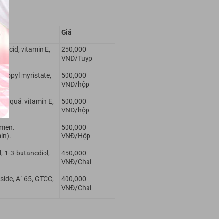
Giá
c acid, vitamin E,
250,000
VNĐ/Tuyp
opropyl myristate,
500,000
VNĐ/hộp
ạch quả, vitamin E,
500,000
VNĐ/hộp
, men.
500,000
in).
VNĐ/Hộp
l, 1-3-butanediol,
450,000
VNĐ/Chai
coside, A165, GTCC,
400,000
VNĐ/Chai