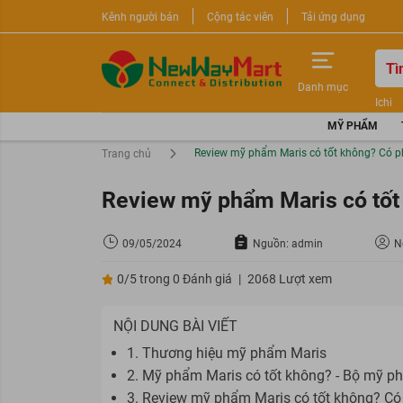
Kênh người bán
Cộng tác viên
Tải ứng dụng
Danh mục
Ichi
Nước 
MỸ PHẨM
Sữa r
Review mỹ phẩm Maris có tốt không? Có p
Trang chủ
Review mỹ phẩm Maris có tốt
09/05/2024
Nguồn: admin
Ng
0/5 trong 0 Đánh giá
|
2068 Lượt xem
NỘI DUNG BÀI VIẾT
1. Thương hiệu mỹ phẩm Maris
2. Mỹ phẩm Maris có tốt không? - Bộ mỹ 
3. Review mỹ phẩm Maris có tốt không? Có