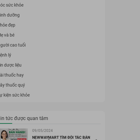
óc sức khỏe
inh dưỡng
hỏe đẹp
ẹ và bé
gười cao tuổi
ệnh lý
in dược liệu
ài thuốc hay
ây thuốc quý
ự kiện sức khỏe
in tức được quan tâm
09/05/2024
NEWWAYMART TÌM ĐỐI TÁC BÁN