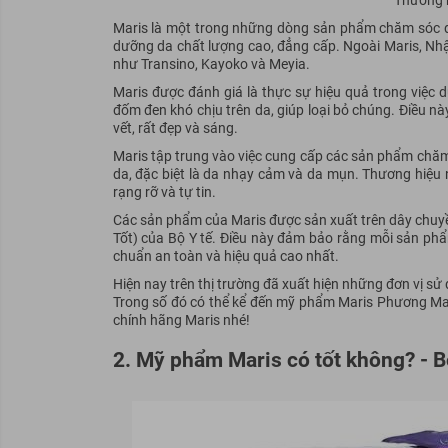
Thương 
Maris là một trong những dòng sản phẩm chăm sóc d
dưỡng da chất lượng cao, đẳng cấp. Ngoài Maris, Nh
như Transino, Kayoko và Meyia.
Maris được đánh giá là thực sự hiệu quả trong việ
đốm đen khó chịu trên da, giúp loại bỏ chúng. Điều nà
vết, rất đẹp và sáng.
Maris tập trung vào việc cung cấp các sản phẩm chăm 
da, đặc biệt là da nhạy cảm và da mụn. Thương hiệu 
rạng rỡ và tự tin.
Các sản phẩm của Maris được sản xuất trên dây chuy
Tốt) của Bộ Y tế. Điều này đảm bảo rằng mỗi sản ph
chuẩn an toàn và hiệu quả cao nhất.
Hiện nay trên thị trường đã xuất hiện những đơn vị s
Trong số đó có thể kể đến mỹ phẩm Maris Phương Mai
chính hãng Maris nhé!
2. Mỹ phẩm Maris có tốt không? -