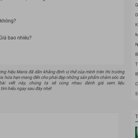
G
D
 không?
K
M
Giá bao nhiêu?
N
B
T
ng hiệu Maris đã dần khẳng định vị thế của mình trên thị trường
B
, Maris hứa hẹn mang đến cho phái đẹp những sản phẩm chăm sóc da
bài viết này, chúng ta sẽ cùng nhau đánh giá xem liệu
C
tìm hiểu ngay sau đây nhé!
S
T