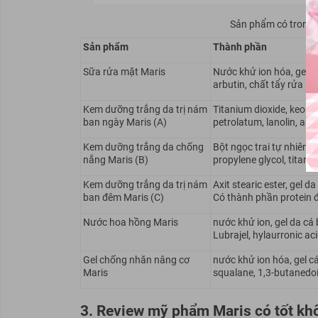
Sản phẩm có trong 
Sản phẩm
Thành phần
Sữa rửa mặt Maris
Nước khử ion hóa, gel da 
arbutin, chất tẩy rửa M
Kem dưỡng trắng da trị nám
Titanium dioxide, keo da
ban ngày Maris (A)
petrolatum, lanolin, arbu
Kem dưỡng trắng da chống
Bột ngọc trai tự nhiên, 
nắng Maris (B)
propylene glycol, titaniu
Kem dưỡng trắng da trị nám
Axit stearic ester, gel d
ban đêm Maris (C)
Có thành phần protein đ
Nước hoa hồng Maris
nước khử ion, gel da cá b
Lubrajel, hylaurronic aci
Gel chống nhăn nâng cơ
nước khử ion hóa, gel cá 
Maris
squalane, 1,3-butanedoil
3. Review mỹ phẩm Maris có tốt kh