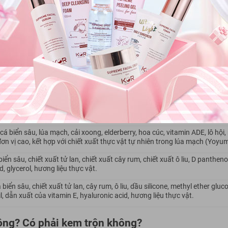
bộ Thương hiệu mỹ phẩm Maris
cá biển sâu, chiết suất lô hội, bạch quả, natri lauroy sarcosine, hyaluroni
AP.
 cá biển sâu, sáp rượu cá voi, glycerin monosterate, propylence glycol, is
tin, armica, vitamin E.
keo da cá biển sâu, lanolin, arbutin, arnica. hamamelis mollis, hoa hồng, b
m dioxide, cetyl alcohol myristate.
a cá biển sâu, lúa mạch, cải xoong, elderberry, hoa cúc, vitamin ADE, lô hội
ơn vị cao, kết hợp với chiết xuất thực vật tự nhiên trong lúa mạch (Yoyum
iển sâu, chiết xuất tử lan, chiết xuất cây rum, chiết xuất ô liu, D pantheno
d, glycerol, hương liệu thực vật.
biển sâu, chiết xuất tử lan, cây rum, ô liu, dầu silicone, methyl ether glu
, dẫn xuất của vitamin E, hyaluronic acid, hương liệu thực vật.
ông? Có phải kem trộn không?