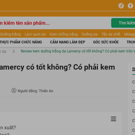
Tìm kiế
Dưỡng trắng
Làm sạch da
Kem chống nắng
Dưỡng da
Tẩy da chết
Milaga
tẩy trang
Kem trang điểm
Dưỡng trắng Dior
Mỹ phẩm
Mặt nạ
Tinh chất
THỰC PHẨM CHỨC NĂNG
CẨM NANG LÀM ĐẸP
GÓC SỨC KHỎE
TRUN
ửa mặt
Kem Mộc Qua
Review kem dưỡng trắng da Lamercy có tốt không? Có phải kem trộn
c da
amercy có tốt không? Có phải kem
D
C
Người đăng: Thiên An
C
C
C
C
n xuất?
C