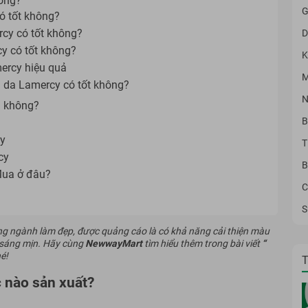
hông?
G
ó tốt không?
cy có tốt không?
D
y có tốt không?
K
ercy hiệu quả
M
 da Lamercy có tốt không?
N
n không?
B
cy
T
cy
B
Mua ở đâu?
C
S
g ngành làm đẹp, được quảng cáo là có khả năng cải thiện màu
 sáng mịn. Hãy cùng
NewwayMart
tìm hiểu thêm trong bài viết
“
é!
T
 nào sản xuất?