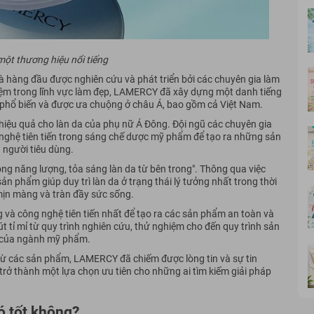
ột thương hiệu nổi tiếng
hàng đầu được nghiên cứu và phát triển bởi các chuyên gia làm
iệm trong lĩnh vực làm đẹp, LAMERCY đã xây dựng một danh tiếng
phổ biến và được ưa chuộng ở châu Á, bao gồm cả Việt Nam.
ệu quả cho làn da của phụ nữ Á Đông. Đội ngũ các chuyên gia
hệ tiên tiến trong sáng chế dược mỹ phẩm để tạo ra những sản
người tiêu dùng.
ng năng lượng, tỏa sáng làn da từ bên trong". Thông qua việc
ản phẩm giúp duy trì làn da ở trạng thái lý tưởng nhất trong thời
 mịn màng và tràn đầy sức sống.
à công nghệ tiên tiến nhất để tạo ra các sản phẩm an toàn và
ỉ mỉ từ quy trình nghiên cứu, thử nghiệm cho đến quy trình sản
t của ngành mỹ phẩm.
 từ các sản phẩm, LAMERCY đã chiếm được lòng tin và sự tin
trở thành một lựa chọn ưu tiên cho những ai tìm kiếm giải pháp
ó tốt không?