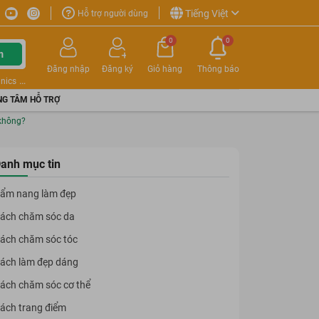
Tiếng Việt
Hỗ trợ người dùng
0
0
m
Đăng nhập
Đăng ký
Giỏ hàng
Thông báo
nics
G TÂM HỖ TRỢ
 không?
anh mục tin
ẩm nang làm đẹp
ách chăm sóc da
ách chăm sóc tóc
ách làm đẹp dáng
ách chăm sóc cơ thể
ách trang điểm