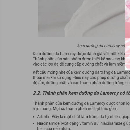
kem dưỡng da Lamercy có kế
Kem dưỡng da Lamercy được đánh giá với một kết cấu ê
Thành phần của sản phẩm được thiết kế sao cho khôn
vào các lớp da để cung cấp dưỡng chất và làm mềm da
Kết cấu mỏng nhẹ của kem dưỡng da trắng da Lamerc
thoải mái khi sử dụng. Điều này cho phép dưỡng chất
độ ẩm, dưỡng chất và các thành phần dưỡng trắng cho
2.2. Thành phần kem dưỡng da Lamercy có tố
Thành phần của kem dưỡng da Lamercy được chọn lọc k
mịn màng. Một số thành phần nổi bật bao gồm:
Arbutin: Đây là một chất làm trắng da tự nhiên, giú
Niacinamide: Một dạng vitamin B3, niacinamide giú
hiện của nếp nhăn.