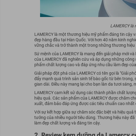
LAMERCY là m
LAMERCY là một thương hiệu mỹ phẩm đáng tin cậy và 
đẹp hàng đầu tại Hàn Quốc. Với hơn 40 năm kinh ngh
vững chắc và trở thành một trong những thương hiệu 
Sứ mệnh của LAMERCY là mang đến giải pháp mới và hi
của LAMERCY đã nghiên cứu và áp dụng những công ng
phẩm chất lượng cao và đáp ứng nhu cầu làm đẹp của 
Giải pháp đột phá của LAMERCY có tên gọi là "Giải phó
đẩy mạnh quá trình sản sinh tế bào gốc từ bên trong, s
gian dài. Điều này mang lại cho bạn làn da tươi sáng,
LAMERCY cam kết sử dụng các thành phần chất lượng v
hiệu quả. Các sản phẩm của LAMERCY được chăm chút t
xuất, đảm bảo đáp ứng được các tiêu chuẩn cao nhấ
Với sự kết hợp giữa sự chăm sóc đặc biệt và hiệu quả
tưởng của nhiều người tiêu dùng. Thương hiệu này đã 
làm đẹp chất lượng và đáng tin cậy.
2. Review kem dưỡng da Lamercy c