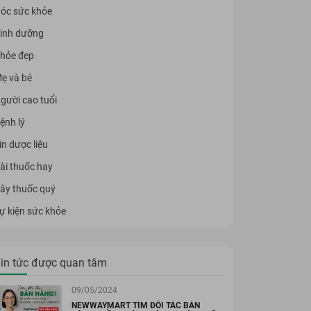
óc sức khỏe
inh dưỡng
hỏe đẹp
ẹ và bé
gười cao tuổi
ệnh lý
in dược liệu
ài thuốc hay
ây thuốc quý
ự kiện sức khỏe
in tức được quan tâm
09/05/2024
NEWWAYMART TÌM ĐỐI TÁC BÁN