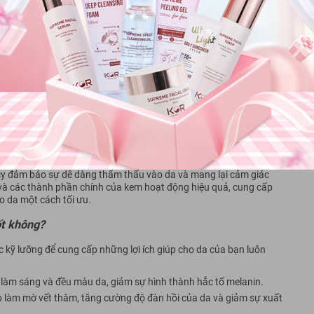
t cấu mỏng nhẹ nhanh thẩm thấu vào da
m dịu, mang lại cảm giác nhẹ nhàng và dễ chịu khi thoa lên da.
g gây cảm giác nặng hay bí bách trên bề mặt da, mà thấm sâu
 từ bên trong.
y đảm bảo sự dễ dàng thẩm thấu vào da và mang lại cảm giác
 và các thành phần chính của kem hoạt động hiệu quả, cung cấp
 da một cách tối ưu.
t không?
ỹ lưỡng để cung cấp những lợi ích giúp cho da của bạn luôn
p làm sáng và đều màu da, giảm sự hình thành hắc tố melanin.
p làm mờ vết thâm, tăng cường độ đàn hồi của da và giảm sự xuất