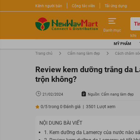
Kênh người bán
Cộng tác viên
Tải ứng dụng
Danh mục
Ichi
Nước 
MỸ PHẨM
Sữa r
Trang chủ
Cẩm nang làm đẹp
Cách chăm só
Review kem dưỡng trắng da L
trộn không?
21/02/2024
Nguồn: Cẩm nang làm đẹp
0/5 trong 0 Đánh giá
|
3501 Lượt xem
NỘI DUNG BÀI VIẾT
1. Kem dưỡng da Lamercy của nước nào sả