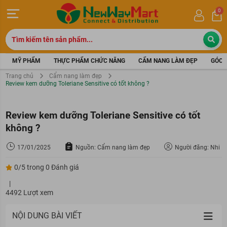
0
MỸ PHẨM
THỰC PHẨM CHỨC NĂNG
CẨM NANG LÀM ĐẸP
GÓC 
Trang chủ
Cẩm nang làm đẹp
Review kem dưỡng Toleriane Sensitive có tốt không ?
Review kem dưỡng Toleriane Sensitive có tốt
không ?
17/01/2025
Nguồn: Cẩm nang làm đẹp
Người đăng: Nhi
0/5 trong 0 Đánh giá
|
4492 Lượt xem
NỘI DUNG BÀI VIẾT