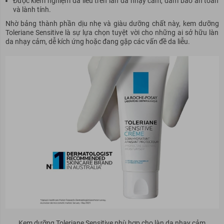
Được kiểm nghiệm da liễu trên làn da nhạy cảm, đảm bảo an toàn
và lành tính.
Nhờ bảng thành phần dịu nhẹ và giàu dưỡng chất này, kem dưỡng
Toleriane Sensitive là sự lựa chọn tuyệt vời cho những ai sở hữu làn
da nhạy cảm, dễ kích ứng hoặc đang gặp các vấn đề da liễu.
Kem dưỡng Toleriane Sensitive phù hợp cho làn da nhạy cảm