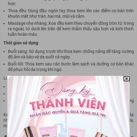
hơn.
Thoa đều: Dùng đầu ngón tay thoa kem lên các điểm cơ bản trên
khuôn mặt như trán, hai má, mũi và cằm.
Massage nhẹ nhàng: Xoa đều kem theo chuyển động tròn từ trong
ra ngoài, từ dưới lên trên để kem thẩm thấu sâu hơn và kích thích
tuần hoàn máu.
Thời gian sử dụng
Buổi sáng: Sử dụng trước khi thoa kem chống nắng để tăng cường
độ ẩm và bảo vệ da suốt cả ngày.
Buổi tối: Thoa kem sau các bước làm sạch và dưỡng cơ bản khác
để phục hồi da trong khi ngủ.
Lưu ý quan trọng:
Dùng kem mỗi ngày, cả sáng và tối, để đạt hiệu quả tối ưu.
Tránh thoa lên vùng da bị tổn thương hoặc kích ứng nặng.
Bảo quản sản phẩm ở nơi khô ráo, thoáng mát, tránh ánh nắng
trực tiếp.
Kem dưỡng Toleriane Sensitive phù hợp với mọi loại da, đặc biệt là da
nhạy cảm. Kiên trì sử dụng đều đặn sẽ giúp cải thiện tình trạng da,
mang lại làn da khỏe mạnh và mịn màng hơn.