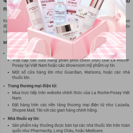
4. Kem dưỡng Toleriane Sensitive giá bao
nhiêu?
Kem dưỡng
Toleriane Sensitive
của La Roche-Posay có mức giá dao
động từ
350.000 VNĐ đến 450.000 VNĐ
cho tuýp 40ml, tùy thuộc
vào nơi bán và các chương trình khuyến mãi.
Mua ở đâu?
Các cửa hàng chính hãng:
Truy cập các cửa hàng phân phối chính thức của La Roche-
Posay tại Việt Nam hoặc các showroom
mỹ
phẩm uy tín.
Một số cửa hàng lớn như Guardian, Watsons, hoặc các nhà
thuốc
lớn.
Trang thương mại điện tử:
Mua trực tiếp trên website chính thức của La Roche-Posay Việt
Nam.
Đặt hàng trên các nền tảng thương mại điện tử như Lazada,
Shopee Mall, Tiki với các gian hàng chính hãng.
Nhà
thuốc
uy tín:
Sản phẩm này thường được bán tại các nhà
thuốc
lớn trên toàn
quốc như Pharmacity, Long Châu, hoặc Medicare.