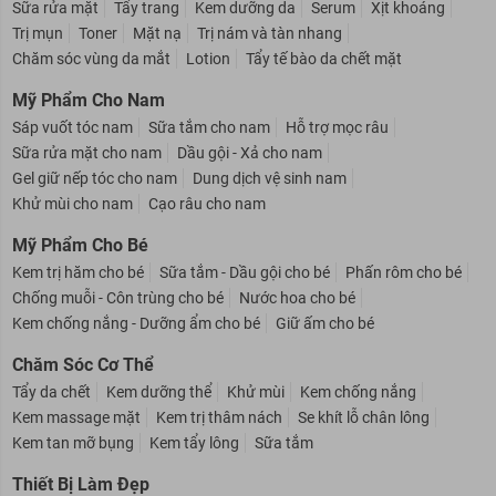
Chăm Sóc Da Mặt
Sữa rửa mặt
Tẩy trang
Kem dưỡng da
Serum
Xịt khoáng
Trị mụn
Toner
Mặt nạ
Trị nám và tàn nhang
Chăm sóc vùng da mắt
Lotion
Tẩy tế bào da chết mặt
Mỹ Phẩm Cho Nam
Sáp vuốt tóc nam
Sữa tắm cho nam
Hỗ trợ mọc râu
Sữa rửa mặt cho nam
Dầu gội - Xả cho nam
Gel giữ nếp tóc cho nam
Dung dịch vệ sinh nam
Khử mùi cho nam
Cạo râu cho nam
Mỹ Phẩm Cho Bé
Kem trị hăm cho bé
Sữa tắm - Dầu gội cho bé
Phấn rôm cho bé
Chống muỗi - Côn trùng cho bé
Nước hoa cho bé
Kem chống nắng - Dưỡng ẩm cho bé
Giữ ấm cho bé
Chăm Sóc Cơ Thể
Tẩy da chết
Kem dưỡng thể
Khử mùi
Kem chống nắng
Kem massage mặt
Kem trị thâm nách
Se khít lỗ chân lông
Kem tan mỡ bụng
Kem tẩy lông
Sữa tắm