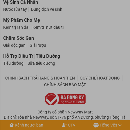
Vệ Sinh Cá Nhân
Nước rửa tay
Dung dịch vệ sinh
Mỹ Phẩm Cho Mẹ
Kem trị rạn da
Kem trị nứt đầu ti
Chăm Sóc Gan
Giải độc gan
Giải rượu
Hỗ Trợ Điều Trị Tiểu Đường
Tiểu đường
Sữa tiểu đường
CHÍNH SÁCH TRẢ HÀNG & HOÀN TIỀN
QUY CHẾ HOẠT ĐỘNG
CHÍNH SÁCH BẢO MẬT
Công ty cổ phần Newway Mart
Địa chỉ: Tòa nhà Newway, số 31/76 phố An Dương, phường Hồng Hà,
Kênh người bán
CTV
Tiếng Việt
tp Hà Nội, Việt Nam