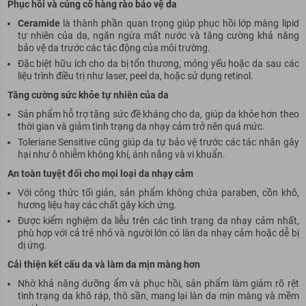
Phục hồi và củng cố hàng rào bảo vệ da
Ceramide
là thành phần quan trọng giúp phục hồi lớp màng lipid
tự nhiên của da, ngăn ngừa mất nước và tăng cường khả năng
bảo vệ da
trước
các tác động của môi trường.
Đặc biệt hữu ích cho da bị tổn thương, mỏng yếu hoặc da
sau
các
liệu trình điều trị như laser, peel da, hoặc sử dụng retinol.
Tăng cường sức khỏe tự nhiên của da
Sản phẩm hỗ trợ tăng sức đề kháng cho da, giúp da khỏe hơn theo
thời gian và giảm tình trạng da nhạy cảm trở nên quá mức.
Toleriane Sensitive cũng giúp da tự bảo vệ
trước
các tác nhân gây
hại như ô nhiễm không khí, ánh nắng và vi khuẩn.
An toàn
tuyệt đối
cho mọi loại da nhạy cảm
Với
cô
ng thức tối giản, sản phẩm không chứa paraben, cồn khô,
hương liệu hay các chất gây kích ứng.
Được kiểm nghiệm da liễu trên các tình trạng da nhạy cảm nhất,
phù hợp với cả trẻ nhỏ và người lớn có làn da nhạy cảm hoặc dễ bị
dị ứng.
Cải thiện kết cấu da và làm da mịn màng hơn
Nhờ khả năng dưỡng ẩm và phục hồi, sản phẩm làm giảm rõ rệt
tình trạng da khô ráp, thô sần, mang lại làn da mịn màng và mềm