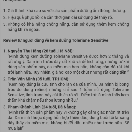
Giá thành khá cao so với các sản phẩm dưỡng ẩm thông thường.
Hiệu quả phục hồi da cần thời gian dài sử dụng để thấy rõ.
Không có khả năng chống nắng, cần sử dụng thêm kem chống
nắng khi ra ngoài.
Review từ người dùng về kem dưỡng Toleriane Sensitive
Nguyễn Thu Hằng (28 tuổi, Hà Nội):
“Mình dùng kem dưỡng Toleriane Sensitive được hơn 2 tháng và
rất ưng ý. Da mình trước đây rất khô và dễ kích ứng, nhưng từ khi
dùng sản phẩm này, da mềm mịn hơn hẳn, không còn đỏ rát khi
trời lạnh nữa. Tuy nhiên, giá hơi cao một chút nhưng rất đáng tiền.”
Trần Văn Minh (35 tuổi, TP.HCM):
“Kem này đúng là cứu tinh cho làn da của mình. Da mình bị bong
tróc do dùng retinol, nhưng chỉ sau 1 tuần sử dụng Toleriane
Sensitive, tình trạng này cải thiện rõ rệt. Điểm trừ là mình thấy kem
thấm khá chậm nếu thoa lượng nhiều.”
Phạm Khánh Linh (24 tuổi, Đà Nẵng):
“Mình rất thích sản phẩm này vì không gây cảm giác nhờn rít trên
da. Da mình thuộc dạng hỗn hợp thiên dầu, dùng buổi tối là sáng
dậy thấy da mềm mịn, không bị đổ dầu nhiều như trước nữa. Sẽ
mua lại!”