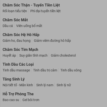
Nước yến
Sữa tăng cường sức khoẻ
Trà thảo mộc
Chăm Sóc Thận - Tuyến Tiền Liệt
Rối loạn tiểu tiện
Phì đại tuyến tiền liệt
Chăm Sóc Mắt
Dầu cá
Viên uống bổ mắt
Chăm Sóc Hệ Hô Hấp
Giảm ho, đau họng
Giảm viêm đường hô hấp
Chăm Sóc Tim Mạch
Huyết áp
Suy giãn tĩnh mạch
Giảm cholesterol
Tinh Dầu Các Loại
Tinh dầu massage
Tinh dầu trị cảm
Tinh dầu xông
Tăng Sinh Lý
Nội tiết tố - Mãn kinh
Sinh lý nam
Sinh lý nữ
Hỗ Trợ Phòng The
Bao cao su
Gel bôi trơn