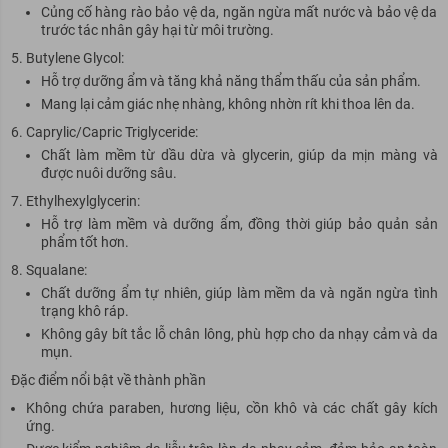
Củng cố hàng rào bảo vệ da, ngăn ngừa mất nước và bảo vệ da
trước tác nhân gây hại từ môi trường.
Butylene Glycol:
Hỗ trợ dưỡng ẩm và tăng khả năng thẩm thấu của sản phẩm.
Mang lại cảm giác nhẹ nhàng, không nhờn rít khi thoa lên da.
Caprylic/Capric Triglyceride:
Chất làm mềm từ dầu dừa và glycerin, giúp da mịn màng và
được nuôi dưỡng sâu.
Ethylhexylglycerin:
Hỗ trợ làm mềm và dưỡng ẩm, đồng thời giúp bảo quản sản
phẩm tốt hơn.
Squalane:
Chất dưỡng ẩm tự nhiên, giúp làm mềm da và ngăn ngừa tình
trạng khô ráp.
Không gây bít tắc lỗ chân lông, phù hợp cho da nhạy cảm và da
mụn.
Đặc điểm nổi bật về thành phần
Không chứa paraben, hương liệu, cồn khô và các chất gây kích
ứng.