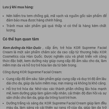
Lưu ý khi mua hàng:
Nên kiểm tra tem chống giả, mã vạch và nguồn gốc sản phẩm để
đảm bảo
mua được hàng chính hãng.
Tránh mua sản phẩm giá quá thấp vì có thể là hàng kém chất
lượng.
Có thể bạn quan tâm
Kem dưỡng da Hàn Quốc
, cấp ẩm, trẻ hóa KOR Supreme Facial
Cream là một sản phẩm chăm sóc da cao cấp từ thương hiệu KOR
Cosmetics của Hàn Quốc. Được nghiên cứu và phát triển với công
thức đặc biệt, kem dưỡng này giúp cung cấp độ ẩm sâu cho da, làm
mềm mịn da và hỗ trợ trẻ hóa làn da từ bên trong.
Công dụng KOR Supreme Facial Cream:
Cung cấp độ ẩm sâu: Sản phẩm giúp cung cấp và duy trì độ ẩm lâu
dài cho da, giúp da luôn mềm mại, mịn màng và không bị khô căng.
Hỗ trợ trẻ hóa da: Nhờ vào các thành phần chống lão hóa mạnh
mẽ, kem dưỡng giúp làm giảm nếp nhăn, cải thiện độ đàn hồi và sự
săn chắc cho làn da, giúp da trông tươi trẻ hơn.
Dưỡng trắng và sáng da: KOR Supreme Facial Cream giúp làm đều
màu da, làm sáng và cải thiện sự rạng rỡ của da, giúp làn da trở