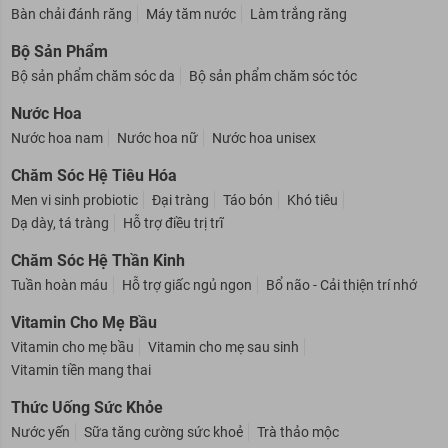
Nước súc miệng
Chỉ nha khoa
Kem đánh răng
Bàn chải đánh răng
Máy tăm nước
Làm trắng răng
Bộ Sản Phẩm
Bộ sản phẩm chăm sóc da
Bộ sản phẩm chăm sóc tóc
Nước Hoa
Nước hoa nam
Nước hoa nữ
Nước hoa unisex
Chăm Sóc Hệ Tiêu Hóa
Men vi sinh probiotic
Đại tràng
Táo bón
Khó tiêu
Dạ dày, tá tràng
Hỗ trợ điều trị trĩ
Chăm Sóc Hệ Thần Kinh
Tuần hoàn máu
Hỗ trợ giấc ngủ ngon
Bổ não - Cải thiện trí nhớ
Vitamin Cho Mẹ Bầu
Vitamin cho mẹ bầu
Vitamin cho mẹ sau sinh
Vitamin tiền mang thai
Thức Uống Sức Khỏe