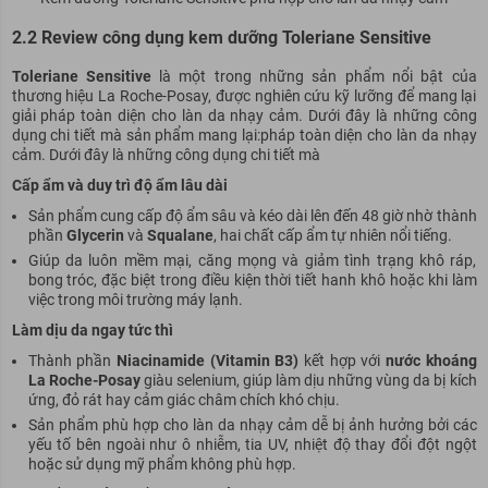
2.2 Review công dụng kem dưỡng Toleriane Sensitive
Toleriane Sensitive
là một trong những sản phẩm nổi bật của
thương hiệu La Roche-Posay, được nghiên cứu kỹ lưỡng để mang lại
giải
pháp
toàn diện cho làn da nhạy cảm. Dưới đây là những
cô
ng
dụng chi tiết mà sản phẩm mang lại:
pháp
toàn diện cho làn da nhạy
cảm. Dưới đây là những
cô
ng dụng chi tiết mà
Cấp ẩm và duy trì độ ẩm lâu dài
Sản phẩm cung cấp độ ẩm sâu và kéo dài lên đến 48 giờ nhờ thành
phần
Glycerin
và
Squalane
, hai chất cấp ẩm tự nhiên nổi tiếng.
Giúp da luôn mềm mại, căng mọng và giảm tình trạng khô ráp,
bong tróc, đặc biệt trong điều kiện thời tiết hanh khô hoặc khi làm
việc trong môi trường máy lạnh.
Làm dịu da ngay tức thì
Thành phần
Niacinamide (Vitamin B3)
kết hợp với
nước khoáng
La Roche-Posay
giàu selenium, giúp làm dịu những vùng da bị kích
ứng, đỏ rát hay cảm giác châm chích khó chịu.
Sản phẩm phù hợp cho làn da nhạy cảm dễ bị ảnh hưởng bởi các
yếu tố bên ngoài như ô nhiễm, tia UV, nhiệt độ thay đổi đột ngột
hoặc sử dụng
mỹ
phẩm không phù hợp.