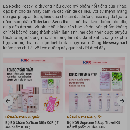
La Roche-Posay là thương hiệu dược
mỹ
phẩm nổi tiếng của Pháp,
đặc biệt cho da nhạy cảm và các vấn đề da liễu. Với sứ mệnh mang
đến giải
pháp
an toàn,
hiệu quả
cho làn da, thương hiệu này đã tạo ra
dòng sản phẩm
Toleriane Sensitive
– một loại kem dưỡng nhẹ dịu,
giúp cấp ẩm sâu và phục hồi hàng rào bảo vệ da. Sản phẩm không
chỉ nổi bật với bảng thành phần lành tính, mà còn nhận được sự yêu
thích từ người dùng nhờ khả năng làm dịu da nhanh chóng và phù
hợp với mọi loại da, đặc biệt là da nhạy cảm. Cùng
Newwaymart
khám phá chi tiết về kem dưỡng này qua bài viết dưới đây!
MỸ PHẨM KOR HÀN QUỐC
MỸ PHẨM KOR HÀN QUỐC
Bộ Bộ Chăm Da Toàn Diện KOR ( 7
Bộ KOR Supreme 5 Step Travel Kit -
sản phẩm KOR )
Bộ mỹ phẩm du lịch KOR