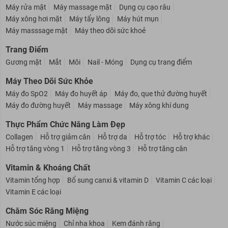
Thiết Bị Làm Đẹp
Máy rửa mặt
Máy massage mặt
Dụng cụ cạo râu
Máy xông hơi mặt
Máy tẩy lông
Máy hút mụn
Máy masssage mặt
Máy theo dõi sức khoẻ
Trang Điểm
Gương mặt
Mắt
Môi
Nail - Móng
Dụng cụ trang điểm
Máy Theo Dõi Sức Khỏe
Máy đo SpO2
Máy đo huyết áp
Máy đo, que thử đường huyết
Máy đo đường huyết
Máy massage
Máy xông khí dung
Thực Phẩm Chức Năng Làm Đẹp
Collagen
Hỗ trợ giảm cân
Hỗ trợ da
Hỗ trợ tóc
Hỗ trợ khác
Hỗ trợ tăng vòng 1
Hỗ trợ tăng vòng 3
Hỗ trợ tăng cân
Vitamin & Khoáng Chất
Vitamin tổng hợp
Bổ sung canxi & vitamin D
Vitamin C các loại
Vitamin E các loại
Chăm Sóc Răng Miệng