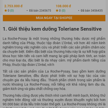
2.753.000 đ
108.000 đ
0
(0)
Đã bán 2345675
0
(0)
Đã bán 3456435
MUA NGAY TẠI SHOPEE
1. Giới thiệu kem dưỡng Toleriane Sensitive
La Roche-Posay là một trong những thương hiệu dược mỹ phẩm
danh tiếng của Pháp, thuộc tập đoàn L’Oréal, với hơn 40 năm kinh
nghiệm trong việc nghiên cứu và phát triển các sản phẩm chăm sóc
da chuyên biệt. Điểm đặc biệt của thương hiệu này là sự kết hợp giữa
khoa học tiên tiến và cam kết mang lại giải pháp lành tính, an toàn
cho mọi loại da, đặc biệt là da nhạy cảm. mỹ phẩm danh tiếng của
Pháp, thuộc tập đoàn L’Oréal, với h
Tất cả các sản phẩm của La Roche-Posay, bao gồm kem dưỡng
Toleriane Sensitive, đều được phát triển với sự hợp tác của các
chuyên gia da liễu hàng đầu. Thành phần chính trong sản phẩm là
nước khoáng La Roche-Posay, nổi tiếng với khả năng làm dịu da,
giảm kích ứng và giàu chất chống oxy hóa.
Thương hiệu cũng được yêu thích nhờ cam kết minh bạch, không thử
nghiệm trên động vật và thường xuyên được khuyến nghị bởi hơn
90.000 bác sĩ da liễu trên toàn thế giới. La Roche-Posay không chỉ là