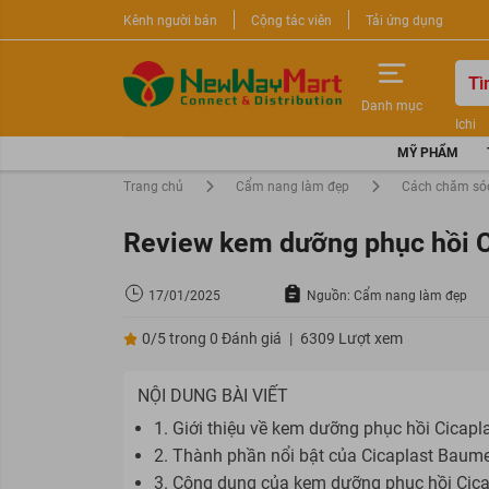
Kênh người bán
Cộng tác viên
Tải ứng dụng
Danh mục
Ichi
Nước 
MỸ PHẨM
Sữa r
Trang chủ
Cẩm nang làm đẹp
Cách chăm só
Review kem dưỡng phục hồi 
17/01/2025
Nguồn: Cẩm nang làm đẹp
0/5 trong 0 Đánh giá
|
6309 Lượt xem
NỘI DUNG BÀI VIẾT
1. Giới thiệu về kem dưỡng phục hồi Cicap
2. Thành phần nổi bật của Cicaplast Baum
3. Công dụng của kem dưỡng phục hồi Cic