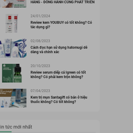
HÀNG - ĐỒNG HÀNH CÙNG PHÁT TRIỂN
nsing Foam
100ml
00 đ
283.000 đ
ml
Đã bán 2657268
Đã bán 3589875
24/01/2024
Review kem YOUBUY có tốt không? Có
tác dụng gì?
02/08/2023
Cách đọc hạn sử dụng hatomugi dễ
dàng và chính xác
20/10/2023
Review serum diếp cá Igreen có tốt
không? Có phải kem trộn không?
07/04/2023
Kem trị mụn Santagift có bán ở hiệu
thuốc không? Có tốt không?
in tức mới nhất