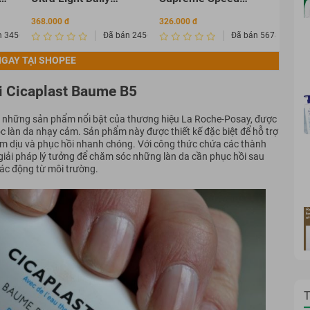
OR
Sunscreen Cream
Cleansing Oil 120ml
Clea
368.000 đ
326.000 đ
269.0
SPF 50+ PA ++++
100
n 3456435
Đã bán 2456342
Đã bán 567835
GAY TẠI SHOPEE
ồi Cicaplast Baume B5
 những sản phẩm nổi bật của thương hiệu La Roche-Posay, được
c làn da nhạy cảm. Sản phẩm này được thiết kế đặc biệt để hỗ trợ
làm dịu và phục hồi nhanh chóng. Với công thức chứa các thành
giải pháp lý tưởng để chăm sóc những làn da cần phục hồi sau
tác động từ môi trường.
T