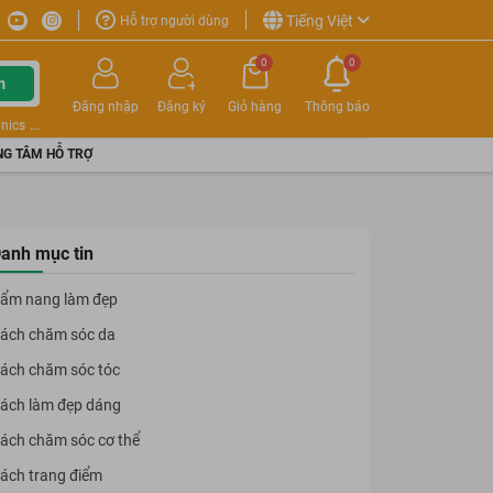
Tiếng Việt
Hỗ trợ người dùng
0
0
m
Đăng nhập
Đăng ký
Giỏ hàng
Thông báo
nics
G TÂM HỖ TRỢ
anh mục tin
ẩm nang làm đẹp
ách chăm sóc da
ách chăm sóc tóc
ách làm đẹp dáng
ách chăm sóc cơ thể
ách trang điểm