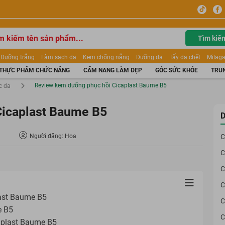
Tìm kiế
Dưỡng trắng
Làm sạch da
Kem chống nắng
Dưỡng da
Tẩy da chết
Milaga
tẩy trang
Kem trang điểm
Dưỡng trắng Dior
Mỹ phẩm
Mặt nạ
Tinh chất
THỰC PHẨM CHỨC NĂNG
CẨM NANG LÀM ĐẸP
GÓC SỨC KHỎE
TRUN
ửa mặt
Kem Mộc Qua
Review kem dưỡng phục hồi Cicaplast Baume B5
c da
Cicaplast Baume B5
D
Người đăng: Hoa
C
C
C
C
last Baume B5
C
e B5
C
aplast Baume B5