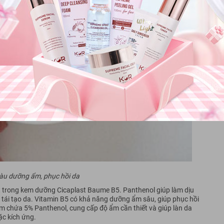
àu dưỡng ẩm, phục hồi da
t trong kem dưỡng Cicaplast Baume B5. Panthenol giúp làm dịu
h tái tạo da. Vitamin B5 có khả năng dưỡng ẩm sâu, giúp phục hồi
 chứa 5% Panthenol, cung cấp độ ẩm cần thiết và giúp làn da
c kích ứng.