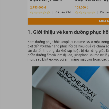
phẩm KOR )
mỹ phẩm du lịch K
2.753.000 đ
108.000 đ
Đã bán 2345675
Đã bá
MUA N
1. Giới thiệu về kem dưỡng phục h
Kem dưỡng phục hồi Cicaplast Baume B5 là một trong
biết đến với khả năng phục hồi da hiệu quả và chăm só
làn da tổn thương, da khô ráp hoặc bị kích ứng, giúp 
phần dưỡng ẩm và làm dịu da, Cicaplast Baume B5 là 
mụn, sau khi tiếp xúc với ánh nắng mặt trời, hoặc các 