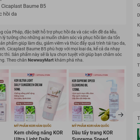
G
 Cicaplast Baume B5
c hồi da
D
K
của Pháp, đặc biệt hỗ trợ phục hồi da và các vấn đề da liễu.
M
 lý tưởng cho những ai muốn chăm sóc và phục hồi làn da tổn
ản phẩm giúp làm dịu, giảm viêm và thúc đẩy quá trình tái tạo da,
N
h. Cicaplast Baume B5 phù hợp với mọi loại da, kể cả da nhạy
ức thì. Sản phẩm này sẽ là lựa chọn tuyệt vời giúp bạn chăm sóc
B
ờng. Theo chân
NewwayMart
khám phá nha.
T
B
C
S
T
MỸ PHẨM KOR HÀN QUỐC
MỸ PHẨM KOR HÀN QUỐC
MỸ PH
Kem chống nắng KOR
Dầu tẩy trang KOR
Sữa
Ultra Light Daily
Supreme Speed
Sup