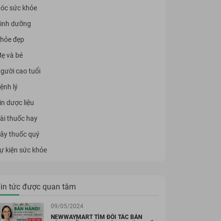
óc sức khỏe
inh dưỡng
hỏe đẹp
ẹ và bé
gười cao tuổi
ệnh lý
in dược liệu
ài thuốc hay
ây thuốc quý
ự kiện sức khỏe
in tức được quan tâm
ẨM KOR HÀN QUỐC
MỸ PHẨM KOR HÀN QUỐC
09/05/2024
 Rửa Mặt KOR
Tẩy Da Chết KOR
NEWWAYMART TÌM ĐỐI TÁC BÁN
reme Deep
Supreme Peeling Gel