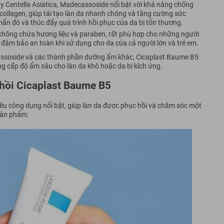
y Centella Asiatica, Madecassoside nổi bật với khả năng chống
 collagen, giúp tái tạo làn da nhanh chóng và tăng cường sức
ẩn đỏ và thúc đẩy quá trình hồi phục của da bị tổn thương.
không chứa hương liệu và paraben, rất phù hợp cho những người
đảm bảo an toàn khi sử dụng cho da của cả người lớn và trẻ em.
assoside và các thành phần dưỡng ẩm khác, Cicaplast Baume B5
ung cấp độ ẩm sâu cho làn da khô hoặc da bị kích ứng.
hồi Cicaplast Baume B5
u công dụng nổi bật, giúp làn da được phục hồi và chăm sóc một
sản phẩm: