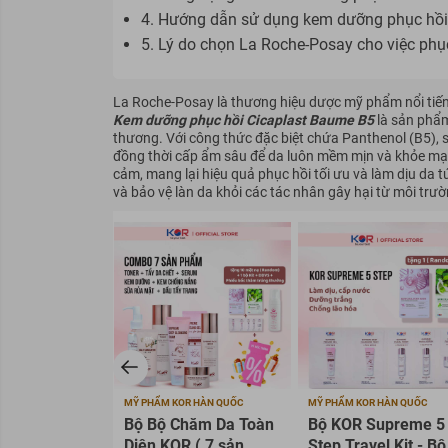
4. Hướng dẫn sử dụng kem dưỡng phục hồi
5. Lý do chọn La Roche-Posay cho việc phụ
La Roche-Posay là thương hiệu dược mỹ phẩm nổi tiếng 
Kem dưỡng phục hồi Cicaplast Baume B5
là sản phẩm
thương. Với công thức đặc biệt chứa Panthenol (B5), s
đồng thời cấp ẩm sâu để da luôn mềm mịn và khỏe mạn
cảm, mang lại hiệu quả phục hồi tối ưu và làm dịu da t
và bảo vệ làn da khỏi các tác nhân gây hại từ môi trư
MỸ PHẨM KOR HÀN QUỐC
MỸ PHẨM KOR HÀN QUỐC
Bộ Bộ Chăm Da Toàn
Bộ KOR Supreme 5
Diện KOR ( 7 sản
Step Travel Kit - Bộ