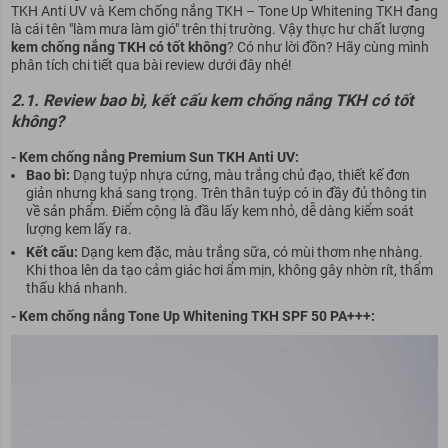
TKH Anti UV và Kem chống nắng TKH – Tone Up Whitening TKH đang
là cái tên "làm mưa làm gió" trên thị trường. Vậy thực hư chất lượng
kem chống nắng TKH có tốt không
? Có như lời đồn? Hãy cùng mình
phân tích chi tiết qua bài review dưới đây nhé!
2.1. Review bao bì, kết cấu kem chống nắng TKH có tốt
không?
- Kem chống nắng Premium Sun TKH Anti UV:
Bao bì:
Dạng tuýp nhựa cứng, màu trắng chủ đạo, thiết kế đơn
giản nhưng khá sang trọng. Trên thân tuýp có in đầy đủ thông tin
về sản phẩm. Điểm cộng là đầu lấy kem nhỏ, dễ dàng kiểm soát
lượng kem lấy ra.
Kết cấu:
Dạng kem đặc, màu trắng sữa, có mùi thơm nhẹ nhàng.
Khi thoa lên da tạo cảm giác hơi ẩm mịn, không gây nhờn rít, thẩm
thấu khá nhanh.
- Kem chống nắng Tone Up Whitening TKH SPF 50 PA+++: