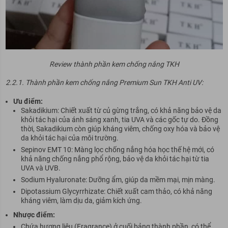
Review thành phần kem chống nắng TKH
2.2.1. Thành phần kem chống nắng Premium Sun TKH Anti UV:
Ưu điểm:
Sakadikium: Chiết xuất từ củ gừng trắng, có khả năng bảo vệ da
khỏi tác hại của ánh sáng xanh, tia UVA và các gốc tự do. Đồng
thời, Sakadikium còn giúp kháng viêm, chống oxy hóa và bảo vệ
da khỏi tác hại của môi trường.
Sepinov EMT 10: Màng lọc chống nắng hóa học thế hệ mới, có
khả năng chống nắng phổ rộng, bảo vệ da khỏi tác hại từ tia
UVA và UVB.
Sodium Hyaluronate: Dưỡng ẩm, giúp da mềm mại, mịn màng.
Dipotassium Glycyrrhizate: Chiết xuất cam thảo, có khả năng
kháng viêm, làm dịu da, giảm kích ứng.
Nhược điểm:
Chứa hương liệu (Fragrance) ở cuối bảng thành phần, có thể