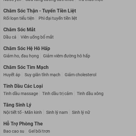
Nước yến
Sữa tăng cường sức khoẻ
Trà thảo mộc
Chăm Sóc Thận - Tuyến Tiền Liệt
Rối loạn tiểu tiện
Phì đại tuyến tiền liệt
Chăm Sóc Mắt
Dầu cá
Viên uống bổ mắt
Chăm Sóc Hệ Hô Hấp
Giảm ho, đau họng
Giảm viêm đường hô hấp
Chăm Sóc Tim Mạch
Huyết áp
Suy giãn tĩnh mạch
Giảm cholesterol
Tinh Dầu Các Loại
Tinh dầu massage
Tinh dầu trị cảm
Tinh dầu xông
Tăng Sinh Lý
Nội tiết tố - Mãn kinh
Sinh lý nam
Sinh lý nữ
Hỗ Trợ Phòng The