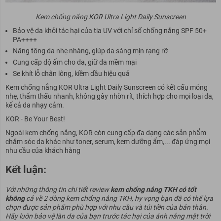
Kem chống nắng KOR Ultra Light Daily Sunscreen
Bảo vệ da khỏi tác hại của tia UV với chỉ số chống nắng SPF 50+
PA++++
Nâng tông da nhẹ nhàng, giúp da sáng mịn rạng rỡ
Cung cấp độ ẩm cho da, giữ da mềm mại
Se khít lỗ chân lông, kiềm dầu hiệu quả
Kem chống nắng KOR Ultra Light Daily Sunscreen có kết cấu mỏng
nhẹ, thẩm thấu nhanh, không gây nhờn rít, thích hợp cho mọi loại da,
kể cả da nhạy cảm.
KOR - Be Your Best!
Ngoài kem chống nắng, KOR còn cung cấp đa dạng các sản phẩm
chăm sóc da khác như toner, serum, kem dưỡng ẩm,... đáp ứng mọi
nhu cầu của khách hàng
Kết luận:
Với những thông tin chi tiết review
kem chống nắng TKH có tốt
không
cả về 2 dòng kem chống nắng TKH, hy vọng bạn đã có thể lựa
chọn được sản phẩm phù hợp với nhu cầu và túi tiền của bản thân.
Hãy luôn bảo vệ làn da của bạn trước tác hại của ánh nắng mặt trời