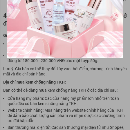
hoặc ra mồ hôi nhiều.
4. Kem chống nắng TKH giá bao nhiêu? Bán ở
đâu?
Giá kem chống nắng TKH:
Kem chống nắng Premium Sun TKH Anti UV: Giá dao động từ
150.000 - 200.000 VNĐ cho một tuýp 50g.
Kem chống nắng Tone Up Whitening TKH SPF 50 PA+++: Giá dao
động từ 180.000 - 230.000 VNĐ cho một tuýp 50g.
Lưu ý: Giá bán có thể thay đổi tùy vào thời điểm, chương trình khuyến
mãi và địa chỉ bán hàng.
Địa chỉ mua kem chống nắng TKH:
Bạn có thể dễ dàng mua kem chống nắng TKH ở các địa chỉ sau:
Cửa hàng mỹ phẩm: Các cửa hàng mỹ phẩm lớn nhỏ trên toàn
quốc đều có bán kem chống nắng TKH.
Website chính hãng: Mua hàng trên website chính hãng của TKH
để đảm bảo chất lượng sản phẩm và nhận được các chương trình
ưu đãi hấp dẫn.
Sàn thương mại điện tử: Các sàn thương mại điện tử như Shopee,