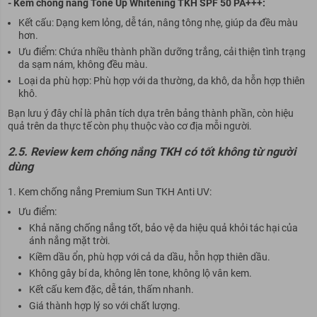
- Kem chống nắng Tone Up Whitening TKH SPF 50 PA+++:
Kết cấu: Dạng kem lỏng, dễ tán, nâng tông nhẹ, giúp da đều màu
hơn.
Ưu điểm: Chứa nhiều thành phần dưỡng trắng, cải thiện tình trạng
da sạm nám, không đều màu.
Loại da phù hợp: Phù hợp với da thường, da khô, da hỗn hợp thiên
khô.
Bạn lưu ý đây chỉ là phân tích dựa trên bảng thành phần, còn hiệu
quả trên da thực tế còn phụ thuộc vào cơ địa mỗi người.
2.5. Review kem chống nắng TKH có tốt không từ người
dùng
Kem chống nắng Premium Sun TKH Anti UV:
Ưu điểm:
Khả năng chống nắng tốt, bảo vệ da hiệu quả khỏi tác hại của
ánh nắng mặt trời.
Kiềm dầu ổn, phù hợp với cả da dầu, hỗn hợp thiên dầu.
Không gây bí da, không lên tone, không lộ vân kem.
Kết cấu kem đặc, dễ tán, thấm nhanh.
Giá thành hợp lý so với chất lượng.