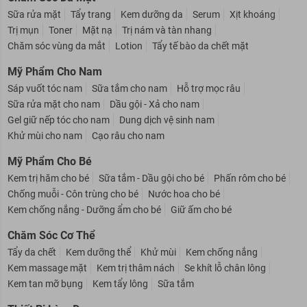
Chăm Sóc Da Mặt
Sữa rửa mặt
Tẩy trang
Kem dưỡng da
Serum
Xịt khoáng
Trị mụn
Toner
Mặt nạ
Trị nám và tàn nhang
Chăm sóc vùng da mắt
Lotion
Tẩy tế bào da chết mặt
Mỹ Phẩm Cho Nam
Sáp vuốt tóc nam
Sữa tắm cho nam
Hỗ trợ mọc râu
Sữa rửa mặt cho nam
Dầu gội - Xả cho nam
Gel giữ nếp tóc cho nam
Dung dịch vệ sinh nam
Khử mùi cho nam
Cạo râu cho nam
Mỹ Phẩm Cho Bé
Kem trị hăm cho bé
Sữa tắm - Dầu gội cho bé
Phấn rôm cho bé
Chống muỗi - Côn trùng cho bé
Nước hoa cho bé
Kem chống nắng - Dưỡng ẩm cho bé
Giữ ấm cho bé
Chăm Sóc Cơ Thể
Tẩy da chết
Kem dưỡng thể
Khử mùi
Kem chống nắng
Kem massage mặt
Kem trị thâm nách
Se khít lỗ chân lông
Kem tan mỡ bụng
Kem tẩy lông
Sữa tắm