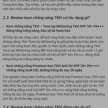
lành tính, có nhiều thành phần thiên nhiên và các hoạt chất nổi bật
trong làm đẹp. Tuy nhiên, cả hai sản phẩm đều chứa hương liệu, bạn
nên cân nhắc nếu sở hữu làn da nhạy cảm.
2.3. Review kem chống nắng TKH có tác dụng gì?
Kem chống nắng TKH – Tone Up Whitening TKH SPF 50+ PA+++:
Nâng tông trắng sáng, bảo vệ da hoàn hảo
Sở hữu làn da nhạy cảm, dễ kích ứng hoặc sau liệu trình laser? Kem
chống nắng TKH Tone Up Whitening là giải pháp hoàn hảo dành cho
bạn! Với công thức độc quyền từ Hàn Quốc, kem chống nắng TKH
Tone Up Whitening mang đến khả năng bảo vệ da tối ưu suốt 12 giờ
khỏi tác hại của tia UVA/UVB với chỉ số SPF 50+ PA+++, đồng thời
nâng tông da trắng sáng tự nhiên.
Kem chống nắng Premium Sun TKH Anti UV SPF 50+ PA++++:
Chống nắng vượt trội, dưỡng trắng da sau 28 ngày
Trải nghiệm dòng kem chống nắng thế hệ mới Premium Sun TKH Anti
UV với chiết xuất SAKADIKIUM từ củ gừng trắng, giúp bảo vệ da toàn
diện khỏi tác hại của ánh sáng xanh, UVA, UVB và các gốc tự do. Chỉ
số chống nắng vượt trội SPF 50+ PA++++ cùng khả năng dưỡng
trắng da sau 28 ngày, Premium Sun TKH Anti UV là lựa chọn lý tưởng
cho làn da khỏe đẹp rạng ngời.
2.4. Review kem chống nắng TKH dùng cho da gì?