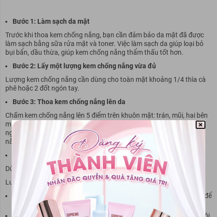
Bước 1: Làm sạch da mặt
Trước khi thoa kem chống nắng, bạn cần đảm bảo da mặt đã được
làm sạch bằng sữa rửa mặt và toner. Việc làm sạch da giúp loại bỏ
bụi bẩn, dầu thừa, giúp kem chống nắng thẩm thấu tốt hơn.
Bước 2: Lấy một lượng kem chống nắng vừa đủ
Lượng kem chống nắng cần dùng cho toàn mặt khoảng 1/4 thìa cà
phê hoặc 2 đốt ngón tay.
Bước 3: Thoa kem chống nắng lên da
Chấm kem chống nắng lên 5 điểm trên khuôn mặt: trán, mũi, hai bên
má và cằm. Sau đó, dùng tay tán đều kem chống nắng từ trong ra
ngoài, từ trên xuống dưới. Lưu ý thoa kỹ ở những vùng da dễ bắt
nắng như gò má, sống mũi, trán.
Bước 4: Vỗ nhẹ để kem chống nắng thẩm thấu
Dùng tay vỗ nhẹ lên da để kem chống nắng thẩm thấu tốt hơn.
Lưu ý:
Nên thoa kem chống nắng trước khi ra nắng khoảng 15-20 phút để
kem phát huy hiệu quả tối ưu.
Thoa lại kem chống nắng sau mỗi 2 tiếng, đặc biệt là sau khi bơi lội