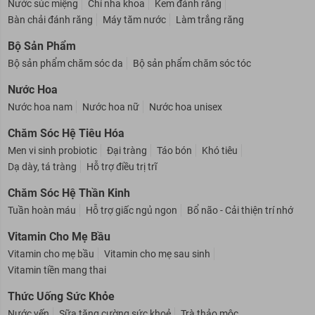
Chăm Sóc Răng Miệng
Nước súc miệng
Chỉ nha khoa
Kem đánh răng
Bàn chải đánh răng
Máy tăm nước
Làm trắng răng
Bộ Sản Phẩm
Bộ sản phẩm chăm sóc da
Bộ sản phẩm chăm sóc tóc
Nước Hoa
Nước hoa nam
Nước hoa nữ
Nước hoa unisex
Chăm Sóc Hệ Tiêu Hóa
Men vi sinh probiotic
Đại tràng
Táo bón
Khó tiêu
Dạ dày, tá tràng
Hỗ trợ điều trị trĩ
Chăm Sóc Hệ Thần Kinh
Tuần hoàn máu
Hỗ trợ giấc ngủ ngon
Bổ não - Cải thiện trí nhớ
Vitamin Cho Mẹ Bầu
Vitamin cho mẹ bầu
Vitamin cho mẹ sau sinh
Vitamin tiền mang thai
Thức Uống Sức Khỏe