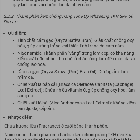
gây kích ứng với những làn da nhạy cảm.
2.2.2. Thành phần kem chống nắng Tone Up Whitening TKH SPF 50
PA+++:
Ưu điểm:
Tinh chất cám gạo (Oryza Sativa Bran): Giàu chất chống oxy
hóa, giúp dưỡng trắng, cải thiện tình trạng da sạm nám.
Niacinamide: Thành phần “vàng” trong làm đẹp, có khả năng
kiểm soát dầu nhờn, thu nhỏ lỗ chân lông, làm đều màu da và
chống lão hóa.
Dầu cá gạo (Oryza Sativa (Rice) Bran Oil): Dưỡng ẩm, làm
mềm da.
Chiết xuất lá bắp cải (Brassica Oleracea Capitata (Cabbage)
Leaf Extract): Chứa nhiều vitamin C, giúp chống oxy hóa, làm
sáng da.
Chiết xuất lô hội (Aloe Barbadensis Leaf Extract): Kháng viêm,
làm dịu da, cấp ẩm.
Nhược điểm:
Chứa hương liệu (Fragrance) ở cuối bảng thành phần.
Nhìn chung, thành phần của hai loại kem chống nắng TKH đều khá