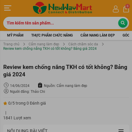
0
MỸ PHẨM
THỰC PHẨM CHỨC NĂNG
CẨM NANG LÀM ĐẸP
GÓC 
Trang chủ
Cẩm nang làm đẹp
Cách chăm sóc da
Review kem chống nắng TKH có tốt không? Bảng giá 2024
Review kem chống nắng TKH có tốt không? Bảng
giá 2024
14/06/2024
Nguồn: Cẩm nang làm đẹp
Người đăng: Thảo Chi
0/5 trong 0 Đánh giá
|
1841 Lượt xem
NỘI DUNG BÀI VIẾT