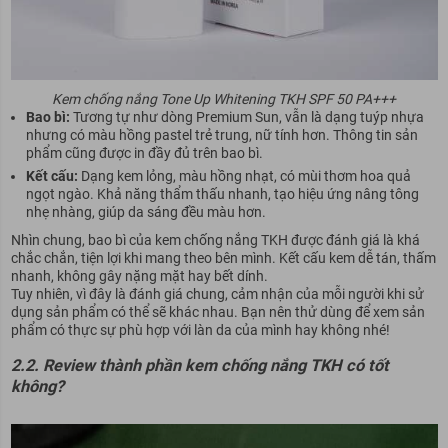
Kem chống nắng Tone Up Whitening TKH SPF 50 PA+++
Bao bì:
Tương tự như dòng Premium Sun, vẫn là dạng tuýp nhựa
nhưng có màu hồng pastel trẻ trung, nữ tính hơn. Thông tin sản
phẩm cũng được in đầy đủ trên bao bì.
Kết cấu:
Dạng kem lỏng, màu hồng nhạt, có mùi thơm hoa quả
ngọt ngào. Khả năng thẩm thấu nhanh, tạo hiệu ứng nâng tông
nhẹ nhàng, giúp da sáng đều màu hơn.
Nhìn chung, bao bì của kem chống nắng TKH được đánh giá là khá
chắc chắn, tiện lợi khi mang theo bên mình. Kết cấu kem dễ tán, thấm
nhanh, không gây nặng mặt hay bết dính.
Tuy nhiên, vì đây là đánh giá chung, cảm nhận của mỗi người khi sử
dụng sản phẩm có thể sẽ khác nhau. Bạn nên thử dùng để xem sản
phẩm có thực sự phù hợp với làn da của mình hay không nhé!
2.2. Review thành phần kem chống nắng TKH có tốt
không?