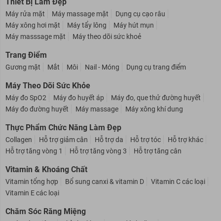
Thiết Bị Làm Đẹp
Máy rửa mặt
Máy massage mặt
Dụng cụ cạo râu
Máy xông hơi mặt
Máy tẩy lông
Máy hút mụn
Máy masssage mặt
Máy theo dõi sức khoẻ
Trang Điểm
Gương mặt
Mắt
Môi
Nail - Móng
Dụng cụ trang điểm
Máy Theo Dõi Sức Khỏe
Máy đo SpO2
Máy đo huyết áp
Máy đo, que thử đường huyết
Máy đo đường huyết
Máy massage
Máy xông khí dung
Thực Phẩm Chức Năng Làm Đẹp
Collagen
Hỗ trợ giảm cân
Hỗ trợ da
Hỗ trợ tóc
Hỗ trợ khác
Hỗ trợ tăng vòng 1
Hỗ trợ tăng vòng 3
Hỗ trợ tăng cân
Vitamin & Khoáng Chất
Vitamin tổng hợp
Bổ sung canxi & vitamin D
Vitamin C các loại
Vitamin E các loại