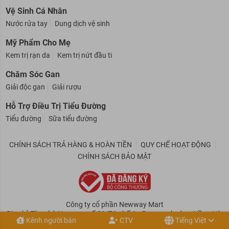
Bao cao su
Gel bôi trơn
Vệ Sinh Cá Nhân
Nước rửa tay
Dung dịch vệ sinh
Mỹ Phẩm Cho Mẹ
Kem trị rạn da
Kem trị nứt đầu ti
Chăm Sóc Gan
Giải độc gan
Giải rượu
Hỗ Trợ Điều Trị Tiểu Đường
Tiểu đường
Sữa tiểu đường
CHÍNH SÁCH TRẢ HÀNG & HOÀN TIỀN
QUY CHẾ HOẠT ĐỘNG
CHÍNH SÁCH BẢO MẬT
Công ty cổ phần Newway Mart
Kênh người bán
CTV
Tiếng Việt
Địa chỉ: Tòa nhà Newway, số 31/76 phố An Dương, phường Hồng Hà,