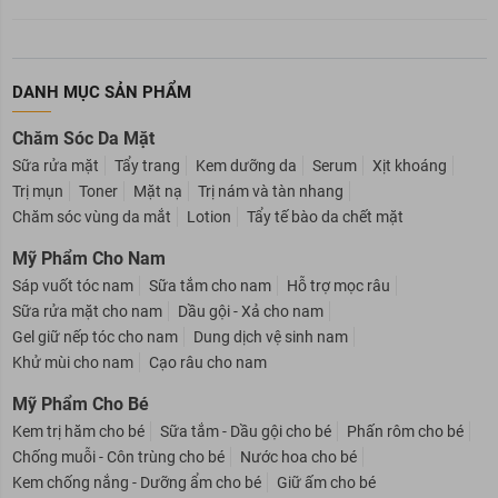
DANH MỤC SẢN PHẨM
Chăm Sóc Da Mặt
Sữa rửa mặt
Tẩy trang
Kem dưỡng da
Serum
Xịt khoáng
Trị mụn
Toner
Mặt nạ
Trị nám và tàn nhang
Chăm sóc vùng da mắt
Lotion
Tẩy tế bào da chết mặt
Mỹ Phẩm Cho Nam
Sáp vuốt tóc nam
Sữa tắm cho nam
Hỗ trợ mọc râu
Sữa rửa mặt cho nam
Dầu gội - Xả cho nam
Gel giữ nếp tóc cho nam
Dung dịch vệ sinh nam
Khử mùi cho nam
Cạo râu cho nam
Mỹ Phẩm Cho Bé
Kem trị hăm cho bé
Sữa tắm - Dầu gội cho bé
Phấn rôm cho bé
Chống muỗi - Côn trùng cho bé
Nước hoa cho bé
Kem chống nắng - Dưỡng ẩm cho bé
Giữ ấm cho bé