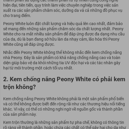
hiện đại, tiên tiến, quy trình làm việc chuyên nghiệp trong việc sản
xuất ra các sản phẩm chăm sóc, dưỡng da vả cả những đồ phục vụ
cho trang điểm.
Peony White luôn đặt chất lượng và hiệu quả lên cao nhất, đảm bảo
sẽ mang đến những sản phẩm chăm sóc da chất lượng nhất. Peony
White cho ra mắt nhiều sản phẩm để đáp ứng được đa dạng nhu cầu
của da, dù là bạn đang sở hữu làn da nhạy cảm, lão hóa thì Peony
White cũng sẽ đáp ứng được.
Nhắc đến Peony White không thể không nhắc đến kem chống nắng
nhà Peony. Đây là sản phẩm có khả năng chống nắng cao và toàn
diện giúp bảo vệ da khỏi những tia UV độc hại và các tác nhân gây
hại từ môi trường một cách tối ưu nhất.
2. Kem chống nắng Peony White có phải kem
trộn không?
Kem chống nắng Peony White không phải là một sản phẩm phổ biến
và có thể không được biết đến rộng rãi như các thương hiệu nổi tiếng
khác. Vì vậy, có thể có những nghi ngờ về nguồn gốc và thành phần
của sản phẩm này.
Kem trộn thường là những sản phẩm tự pha chế, không có thông tin
rõ ràng về thành phần, hoặc chứa các chất có thể gây hại cho da như