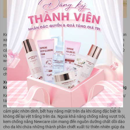
Kem chống nắng Peony White chính hãng
Kem chống nắng Peony White là kem chống nắng cao cấp không còn
xa lạ gì với chị em phụ nữ đam mê làm đẹp. Vì vậy mà bạn có thể tìm
mua kem chống nắng Peony White ở khắp nơi trên cả nước. Mua tại
các cửa hàng bán lẻ trực tiếp uy tín, trên các sàn thương mại điện tử
uy tín như NewwayMart, Shopee Mall,...Hoặc tìm mua ngay tại các
website của các nhà phân phối chính hãng cho Peony White.
Giá thành của kem chống nắng này thuộc phân khúc cao, giá bán
cho một tuýp kem chống nắng Peony White 60ml từ 650.000 đồng.
Xem thêm:
Kem chống nắng Newcare UV Cream SPF50+ PA++++ Nhật Bản 35g
Kem chống nắng
Newcare
là sản chống nắng giúp bảo vệ da khỏi sự
tác động của tia nắng mặt trời dành cho da. Với kết cấu kem mỏng
mịn, kem chống nắng Newcare thấm nhanh vào da mà không gây
cảm giác nhờn dính, bết hay nặng mặt trên da khi dùng đặc biệt là
không để lại vệt trắng trên da. Ngoài khả năng chống nắng vượt trội,
kem chống nắng Newcare còn mang đến nguồn dưỡng chất dồi dào
cho da khi chứa những thành phần chiết xuất từ thiên nhiên giúp da