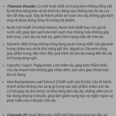
Titanium Dioxide:
Là một hoạt chất có trong kem chống nắng vật
lý với khả năng bảo vệ da khỏi tác động của những tia UV, tia cực
tím rất hiệu quả. Đây là thành phần an toàn cho da, không gây kích
ứng và được dùng rộng rãi trong mỹ phẩm.
Nước tinh khiết (Purified Water):
Nước tinh khiết hay còn gọi là
nước cất, giúp làm sạch da một cách nhẹ nhàng màn không gây
kích ứng. Làm dịu và mát da, giảm tình trạng mẩn đỏ trên da.
Glycerin:
Một trong những công dụng quan trọng nhất của glycerin
trong chăm sóc da là khả năng giữ ẩm. Ngoài ra, Glycerin cũng
góp phần trong việc thúc đẩy quá trình tái tạo da mang đến làn da
trẻ trung rạng ngời.
Caprylic/ Capric Triglyceride:
Làm mềm da, giúp kem thẩm thấu
vào da nhanh hơn không gây nhờn dính, tạo cảm giác thoải mái
khi sử dụng.
Aloe Barbadensis Leaf Extract (Chiết xuất cây lô hội):
Cây lô hội là
thành phần không còn xa lạ gì trong các sản phẩm chăm sóc da.
Lô hội giúp da ẩm mượt, có khả năng làm dịu da, chống viêm
và có
tác dụng kháng vi khuẩn, giúp làm giảm sưng tấy và ngăn ngừa sự
phát triển của vi khuẩn trên da.
Cetereth-20:
Hoạt đông như chất nhũ hóa giúp hòa tan dầu và