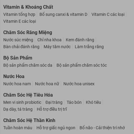
Vitamin & Khoáng Chất
Vitamin tổng hợp
Bổ sung canxi & vitamin D
Vitamin C các loại
Vitamin E các loại
Chăm Sóc Răng Miệng
Nước súc miệng
Chỉ nha khoa
Kem đánh răng
Bàn chải đánh răng
Máy tăm nước
Làm trắng răng
Bộ Sản Phẩm
Bộ sản phẩm chăm sóc da
Bộ sản phẩm chăm sóc tóc
Nước Hoa
Nước hoa nam
Nước hoa nữ
Nước hoa unisex
Chăm Sóc Hệ Tiêu Hóa
Men vi sinh probiotic
Đại tràng
Táo bón
Khó tiêu
Dạ dày, tá tràng
Hỗ trợ điều trị trĩ
Chăm Sóc Hệ Thần Kinh
Tuần hoàn máu
Hỗ trợ giấc ngủ ngon
Bổ não - Cải thiện trí nhớ