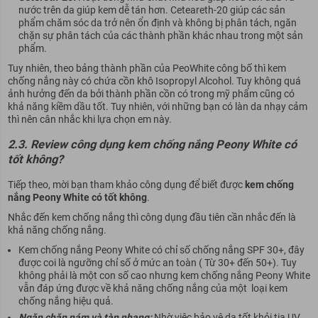
nước trên da giúp kem dễ tán hơn.
Ceteareth-20 giúp các sản
phẩm chăm sóc da trở nên ổn định và không bị phân tách, ngăn
chặn sự phân tách của các thành phần khác nhau trong một sản
phẩm.
Tuy nhiên, theo bảng thành phần của PeoWhite công bố thì kem
chống nắng này có chứa cồn khô
Isopropyl Alcohol. Tuy không quá
ảnh hưởng đến da bởi thành phần cồn có trong mỹ phẩm cũng có
khả năng kiềm dầu tốt. Tuy nhiên, với những bạn có làn da nhạy cảm
thì nên cân nhắc khi lựa chọn em này.
2.3.
Review công dụng kem chống nắng Peony White có
tốt không?
Tiếp theo, mời bạn tham khảo công dụng để biết được
kem chống
nắng Peony White có tốt không
.
Nhắc đến kem chống nắng thì công dụng đầu tiên cần nhắc đến là
khả năng chống nắng.
Kem chống nắng Peony White có chỉ số chống nắng SPF 30+, đây
được coi là ngưỡng chỉ số ở mức an toàn ( Từ 30+ đến 50+). Tuy
không phải là một con số cao nhưng kem chống nắng Peony White
vẫn đáp ứng được về khả năng chống nắng của một loại kem
chống nắng hiệu quả.
Ngăn chặn nám và tàn nhang:
Nhờ việc bảo vệ da tốt khỏi tia UV