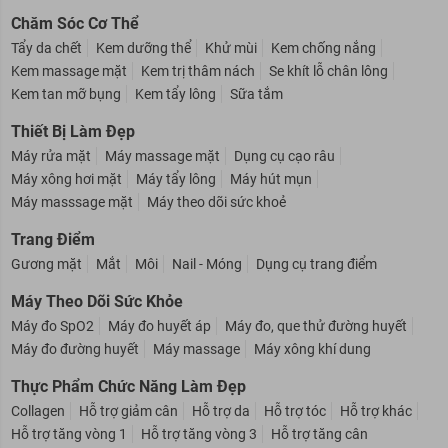
Chăm Sóc Cơ Thể
Tẩy da chết
Kem dưỡng thể
Khử mùi
Kem chống nắng
Kem massage mặt
Kem trị thâm nách
Se khít lỗ chân lông
Kem tan mỡ bụng
Kem tẩy lông
Sữa tắm
Thiết Bị Làm Đẹp
Máy rửa mặt
Máy massage mặt
Dụng cụ cạo râu
Máy xông hơi mặt
Máy tẩy lông
Máy hút mụn
Máy masssage mặt
Máy theo dõi sức khoẻ
Trang Điểm
Gương mặt
Mắt
Môi
Nail - Móng
Dụng cụ trang điểm
Máy Theo Dõi Sức Khỏe
Máy đo SpO2
Máy đo huyết áp
Máy đo, que thử đường huyết
Máy đo đường huyết
Máy massage
Máy xông khí dung
Thực Phẩm Chức Năng Làm Đẹp
Collagen
Hỗ trợ giảm cân
Hỗ trợ da
Hỗ trợ tóc
Hỗ trợ khác
Hỗ trợ tăng vòng 1
Hỗ trợ tăng vòng 3
Hỗ trợ tăng cân