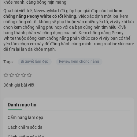
khỏe mạnh, căng bóng mịn màng.
Qua bài viết trê, NewwayMart đã giúp bạn giải đáp câu hỏi
kem
chống nắng Peony White có tốt không
. Việc xác định một loại kem
chống nắng có tốt không sẽ phụ thuộc vào nhiều yếu tố, vì vậy khi lựa
chọn kem chống nắng phù hợp với da bạn cũng nên tìm hiểu kĩ về
bảng thành phần và công dụng của nó. Kem chống nắng Peony
White thuộc dòng kem chống nắng phân khúc cao vì vậy bạn có thể
yên tâm chọn em này để đồng hành cùng mình trong routine skincare
để tìm lại làn da khỏe mạnh.
Tags:
Bí quyết làm đẹp
Review kem chống nắng
Đánh giá bài viết
Danh mục tin
Cẩm nang làm đẹp
Cách chăm sóc da
Cách chăm sóc tóc