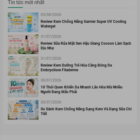
Tin tức mới nhất
05/08/2026
Review Kem Chống Nắng Garnier Super UV Cooling
Watergel
31/07/2026
Review Sữa Rửa Mặt Sen Hậu Giang Cocoon Làm Sạch
Dịu Nhẹ
31/07/2026
Review Kem Dưỡng Trẻ Hóa Căng Bóng Da
Embryolisse Filaderme
30/07/2026
10 Thói Quen Khiến Da Nhanh Lão Hóa Mà Nhiều
Người Đang Mắc Phải
30/07/2026
So Sánh Kem Chống Nắng Dạng Kem Và Dạng Sữa Chi
Tiết