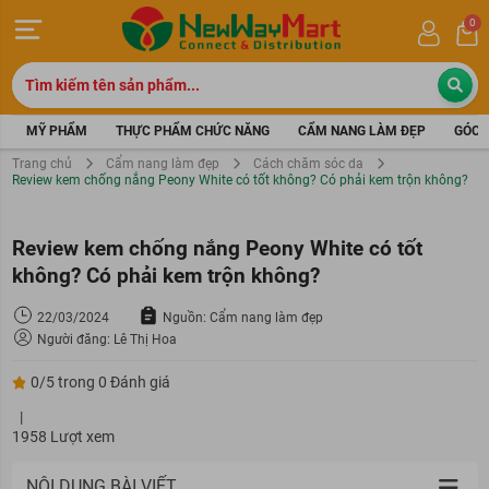
0
MỸ PHẨM
THỰC PHẨM CHỨC NĂNG
CẨM NANG LÀM ĐẸP
GÓC 
Trang chủ
Cẩm nang làm đẹp
Cách chăm sóc da
Review kem chống nắng Peony White có tốt không? Có phải kem trộn không?
Review kem chống nắng Peony White có tốt
không? Có phải kem trộn không?
22/03/2024
Nguồn: Cẩm nang làm đẹp
Người đăng: Lê Thị Hoa
0/5 trong 0 Đánh giá
|
1958 Lượt xem
NỘI DUNG BÀI VIẾT