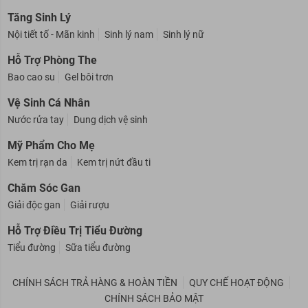
Tăng Sinh Lý
Nội tiết tố - Mãn kinh
Sinh lý nam
Sinh lý nữ
Hỗ Trợ Phòng The
Bao cao su
Gel bôi trơn
Vệ Sinh Cá Nhân
Nước rửa tay
Dung dịch vệ sinh
Mỹ Phẩm Cho Mẹ
Kem trị rạn da
Kem trị nứt đầu ti
Chăm Sóc Gan
Giải độc gan
Giải rượu
Hỗ Trợ Điều Trị Tiểu Đường
Tiểu đường
Sữa tiểu đường
CHÍNH SÁCH TRẢ HÀNG & HOÀN TIỀN
QUY CHẾ HOẠT ĐỘNG
CHÍNH SÁCH BẢO MẬT