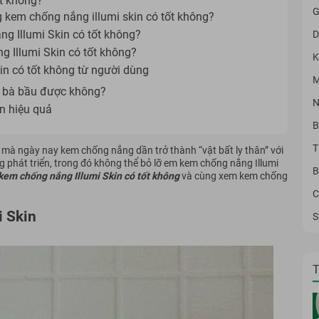
ốt không?
G
g kem chống nắng illumi skin có tốt không?
g Illumi Skin có tốt không?
D
 Illumi Skin có tốt không?
K
in có tốt không từ người dùng
M
o bà bầu được không?
N
n hiệu quả
B
T
y mà ngày nay kem chống nắng dần trở thành “vật bất ly thân” với
phát triển, trong đó không thể bỏ lỡ em kem chống nắng Illumi
B
kem chống nắng Illumi Skin có tốt không
và cùng xem kem chống
C
i Skin
S
T