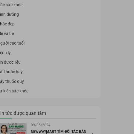
óc sức khỏe
inh dưỡng
hỏe đẹp
ẹ và bé
gười cao tuổi
ệnh lý
in dược liệu
ài thuốc hay
ây thuốc quý
ự kiện sức khỏe
in tức được quan tâm
09/05/2024
NEWWAYMART TÌM ĐỐI TÁC BÁN