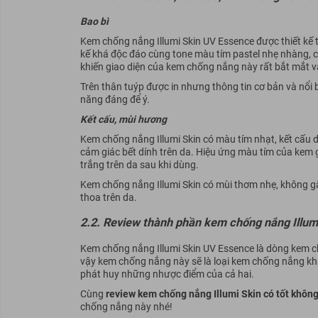
Bao bì
Kem chống nắng Illumi Skin UV Essence được thiết kế 
kế khá độc đáo cùng tone màu tím pastel nhẹ nhàng, c
khiến giao diện của kem chống nắng này rất bắt mắt và
Trên thân tuýp được in nhưng thông tin cơ bản và nổi
năng đáng để ý.
Kết cấu, mùi hương
Kem chống nắng Illumi Skin có màu tím nhạt, kết cấu 
cảm giác bết dính trên da. Hiệu ứng màu tím của kem g
trắng trên da sau khi dùng.
Kem chống nắng Illumi Skin có mùi thơm nhẹ, không gây
thoa trên da.
2.2.
Review thành phần kem chống nắng Illumi
Kem chống nắng Illumi Skin UV Essence là dòng kem chố
vậy kem chống nắng này sẽ là loại kem chống nắng k
phát huy những nhược điểm của cả hai.
Cùng
review kem chống nắng Illumi Skin có tốt khôn
chống nắng này nhé!