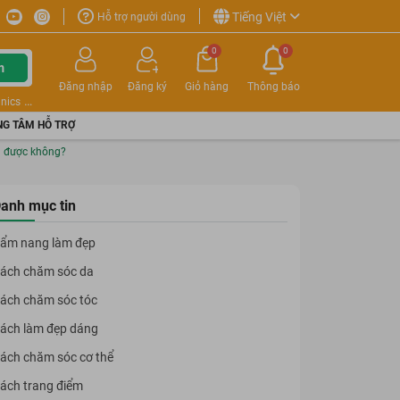
Tiếng Việt
Hỗ trợ người dùng
0
0
m
Đăng nhập
Đăng ký
Giỏ hàng
Thông báo
nics
G TÂM HỖ TRỢ
u được không?
anh mục tin
ẩm nang làm đẹp
ách chăm sóc da
ách chăm sóc tóc
ách làm đẹp dáng
ách chăm sóc cơ thể
ách trang điểm