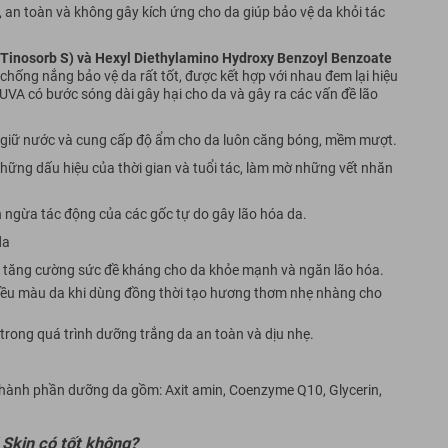
 an toàn và không gây kích ứng cho da giúp bảo vệ da khỏi tác
(Tinosorb S) và Hexyl Diethylamino Hydroxy Benzoyl Benzoate
chống nắng bảo vệ da rất tốt, được kết hợp với nhau đem lại hiệu
ia UVA có bước sóng dài gây hại cho da và gây ra các vấn đề lão
iúp giữ nước và cung cấp độ ẩm cho da luôn căng bóng, mềm mượt.
những dấu hiệu của thời gian và tuổi tác, làm mờ những vết nhăn
n ngừa tác động của các gốc tự do gây lão hóa da.
da
 tăng cường sức đề kháng cho da khỏe mạnh và ngăn lão hóa.
đều màu da khi dùng đồng thời tạo hương thơm nhẹ nhàng cho
 trong quá trình dưỡng trắng da an toàn và dịu nhẹ.
 thành phần dưỡng da gồm: Axit amin, Coenzyme Q10, Glycerin,
Skin có tốt không?