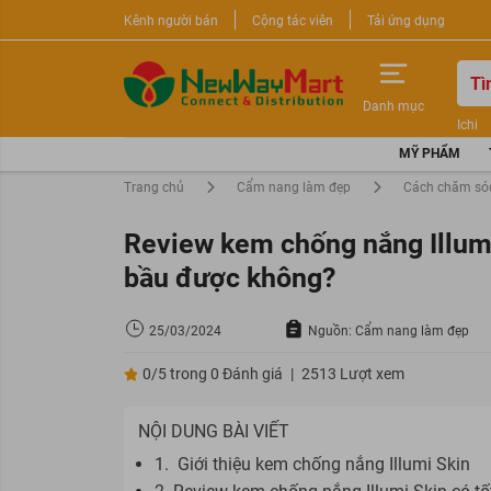
Kênh người bán
Cộng tác viên
Tải ứng dụng
Danh mục
Ichi
Nước 
MỸ PHẨM
Sữa r
Trang chủ
Cẩm nang làm đẹp
Cách chăm só
Review kem chống nắng Illumi
bầu được không?
25/03/2024
Nguồn: Cẩm nang làm đẹp
0/5 trong 0 Đánh giá
|
2513 Lượt xem
NỘI DUNG BÀI VIẾT
1. Giới thiệu kem chống nắng Illumi Skin