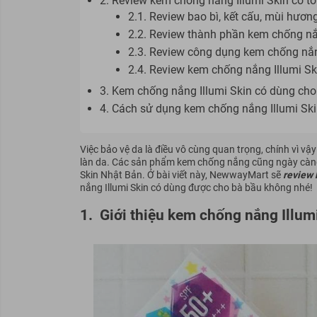
2. Review kem chống nắng Illumi Skin có t
2.1. Review bao bì, kết cấu, mùi hươn
2.2. Review thành phần kem chống nắn
2.3. Review công dụng kem chống nắng
2.4. Review kem chống nắng Illumi Sk
3. Kem chống nắng Illumi Skin có dùng ch
4. Cách sử dụng kem chống nắng Illumi Ski
Việc bảo vệ da là điều vô cùng quan trọng, chính vì vậ
làn da. Các sản phẩm kem chống nắng cũng ngày càng 
Skin Nhật Bản. Ở bài viết này, NewwayMart sẽ
review 
nắng Illumi Skin có dùng được cho bà bầu không nhé!
1.
Giới thiệu kem chống nắng Illum