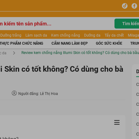
Tìm kiế
Dưỡng trắng
Làm sạch da
Kem chống nắng
Dưỡng da
Tẩy da chết
Milaga
tẩy trang
Kem trang điểm
Dưỡng trắng Dior
Mỹ phẩm
Mặt nạ
Tinh chất
THỰC PHẨM CHỨC NĂNG
CẨM NANG LÀM ĐẸP
GÓC SỨC KHỎE
TRUN
ửa mặt
Kem Mộc Qua
Review kem chống nắng Illumi Skin có tốt không? Có dùng cho bà bầ
c da
 Skin có tốt không? Có dùng cho bà
D
C
Người đăng: Lê Thị Hoa
C
C
C
C
C