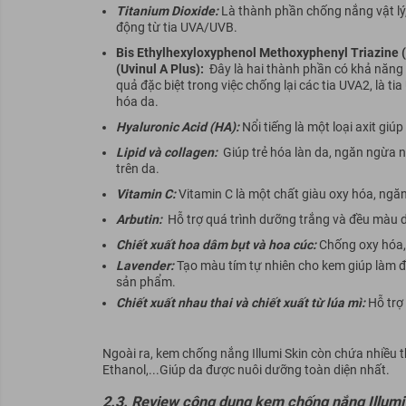
Titanium Dioxide:
Là thành phần chống nắng vật lý,
động từ tia UVA/UVB.
Bis Ethylhexyloxyphenol Methoxyphenyl Triazine 
(Uvinul A Plus):
Đây là hai thành phần có khả năng 
quả đặc biệt trong việc chống lại các tia UVA2, là t
hóa da.
Hyaluronic Acid (HA):
Nổi tiếng là một loại axit g
Lipid và collagen:
Giúp trẻ hóa làn da, ngăn ngừa 
trên da.
Vitamin C:
Vitamin C là một chất giàu oxy hóa, ngă
Arbutin:
Hỗ trợ quá trình dưỡng trắng và đều màu 
Chiết xuất hoa dâm bụt và hoa cúc:
Chống oxy hóa,
Lavender:
Tạo màu tím tự nhiên cho kem giúp làm 
sản phẩm.
Chiết xuất nhau thai và chiết xuất từ lúa mì:
Hỗ trợ
Ngoài ra, kem chống nắng Illumi Skin còn chứa nhiều
Ethanol,...Giúp da được nuôi dưỡng toàn diện nhất.
2.3.
Review công dụng kem chống nắng Illumi 