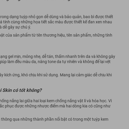
trong dạng tuýp nhỏ gọn dễ dùng và bảo quản, bao bì được thiết
á tính cùng những họa tiết sắc màu được thiết kế đan xen nhau
 dễ gây sự chú ý.
 bật của sản phẩm từ tên thương hiệu, tên sản phẩm, những tính
dạng gel mịn, mỏng nhẹ, dễ tán, thấm nhanh trên da và không gây
iúp làm đều màu da, nâng tone da tự nhiên và không để lại vệt
 kích ứng, khó chịu khi sử dụng. Mang lại cảm giác dễ chịu khi
 Skin có tốt không?
ng nắng lai giữa hai loại kem chống nắng vật lí và hóa học. Vì
hắc phục được những nhược điểm mà hai dòng kia có cũng như
g
thông qua những thành phần nổi bật có trong một tuýp kem