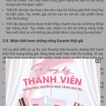
hơn rất nhiều. Các nếp nhăn cũng giảm đáng kể sau khi sử dụng
trong một thời gian ngắn."
"Rất tốt cho làn da nhạy cảm như của tôi, không gây kích ứng hay
bị mẫn cảm. Tuy nhiên, giá cả hơi cao so với các sản phẩm khác
trên thị trường."
"Kết cấu dạng lotion được thẩm thấu nhanh vào da và không để lại
lớp trắng nhợt. Tuy nhiên, sản phẩm có chỉ số chống nắng thấp
hơn một chút so với những sản phẩm khác của cùng thương hiệu."
3.8. Nhận biết kem chống nắng Eucerin thật giả
Với sự phổ biến và uy tín của thương hiệu Eucerin, không thể tránh
khỏi tình trạng hàng giả, hàng nhái xuất hiện trên thị trường. Vì vậy,
để đảm bảo mua được sản phẩm chính hãng và đạt được hiệu quả
tối ưu, bạn cần lưu ý các điểm sau:
Kiểm tra tem chính hãng: Hầu hết các sản phẩm của thương hiệu
Eucerin đều có tem chống giả nhái với thiết kế riêng biệt và khó bị
làm giả.
Tham khảo giá cả: Giá cả của sản phẩm thật luôn dao động trong
một khoảng nhất định. Nếu gặp giá quá rẻ hoặc hấp dẫn thì có thể
đây là hàng giả.
Mua sản phẩm tại các cửa hàng uy tín: Để tránh mua phải hàng
giả, bạn nên mua sản phẩm tại các cửa hàng uy tín và có thương
hiệu đã được kiểm chứng.