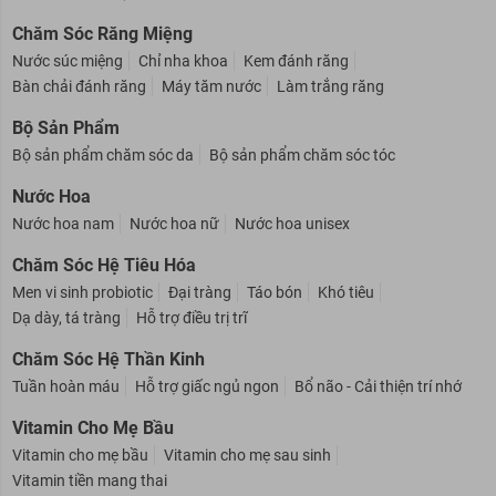
Vitamin E các loại
Chăm Sóc Răng Miệng
Nước súc miệng
Chỉ nha khoa
Kem đánh răng
Bàn chải đánh răng
Máy tăm nước
Làm trắng răng
Bộ Sản Phẩm
Bộ sản phẩm chăm sóc da
Bộ sản phẩm chăm sóc tóc
Nước Hoa
Nước hoa nam
Nước hoa nữ
Nước hoa unisex
Chăm Sóc Hệ Tiêu Hóa
Men vi sinh probiotic
Đại tràng
Táo bón
Khó tiêu
Dạ dày, tá tràng
Hỗ trợ điều trị trĩ
Chăm Sóc Hệ Thần Kinh
Tuần hoàn máu
Hỗ trợ giấc ngủ ngon
Bổ não - Cải thiện trí nhớ
Vitamin Cho Mẹ Bầu
Vitamin cho mẹ bầu
Vitamin cho mẹ sau sinh