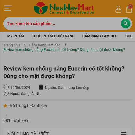
0
MỸ PHẨM
THỰC PHẨM CHỨC NĂNG
CẨM NANG LÀM ĐẸP
GÓC 
Trang chủ
Cẩm nang làm đẹp
Review kem chống nắng Eucerin có tốt không? Dùng cho mặt được không?
Review kem chống nắng Eucerin có tốt không?
Dùng cho mặt được không?
15/06/2024
Nguồn: Cẩm nang làm đẹp
Người đăng: Ái Nhi
0/5 trong 0 Đánh giá
|
981 Lượt xem
NỘI DUNG BÀI VIẾT