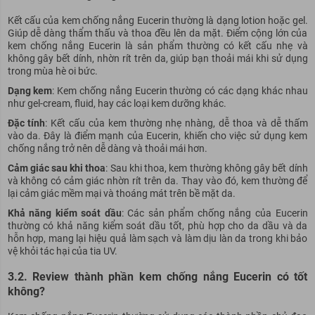
Kết cấu của kem chống nắng Eucerin thường là dạng lotion hoặc gel.
Giúp dễ dàng thẩm thấu và thoa đều lên da mặt. Điểm cộng lớn của
kem chống nắng Eucerin là sản phẩm thường có kết cấu nhẹ và
không gây bết dính, nhờn rít trên da, giúp bạn thoải mái khi sử dụng
trong mùa hè oi bức.
Dạng kem
: Kem chống nắng Eucerin thường có các dạng khác nhau
như gel-cream, fluid, hay các loại kem dưỡng khác.
Đặc tính
: Kết cấu của kem thường nhẹ nhàng, dễ thoa và dễ thấm
vào da. Đây là điểm mạnh của Eucerin, khiến cho việc sử dụng kem
chống nắng trở nên dễ dàng và thoải mái hơn.
Cảm giác sau khi thoa
: Sau khi thoa, kem thường không gây bết dính
và không có cảm giác nhờn rít trên da. Thay vào đó, kem thường để
lại cảm giác mềm mại và thoáng mát trên bề mặt da.
Khả năng kiểm soát dầu
: Các sản phẩm chống nắng của Eucerin
thường có khả năng kiểm soát dầu tốt, phù hợp cho da dầu và da
hỗn hợp, mang lại hiệu quả làm sạch và làm dịu làn da trong khi bảo
vệ khỏi tác hại của tia UV.
3.2. Review thành phần kem chống nắng Eucerin có tốt
không?