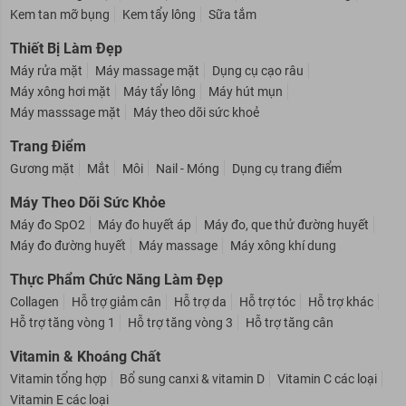
Kem massage mặt
Kem trị thâm nách
Se khít lỗ chân lông
Kem tan mỡ bụng
Kem tẩy lông
Sữa tắm
Thiết Bị Làm Đẹp
Máy rửa mặt
Máy massage mặt
Dụng cụ cạo râu
Máy xông hơi mặt
Máy tẩy lông
Máy hút mụn
Máy masssage mặt
Máy theo dõi sức khoẻ
Trang Điểm
Gương mặt
Mắt
Môi
Nail - Móng
Dụng cụ trang điểm
Máy Theo Dõi Sức Khỏe
Máy đo SpO2
Máy đo huyết áp
Máy đo, que thử đường huyết
Máy đo đường huyết
Máy massage
Máy xông khí dung
Thực Phẩm Chức Năng Làm Đẹp
Collagen
Hỗ trợ giảm cân
Hỗ trợ da
Hỗ trợ tóc
Hỗ trợ khác
Hỗ trợ tăng vòng 1
Hỗ trợ tăng vòng 3
Hỗ trợ tăng cân
Vitamin & Khoáng Chất
Vitamin tổng hợp
Bổ sung canxi & vitamin D
Vitamin C các loại