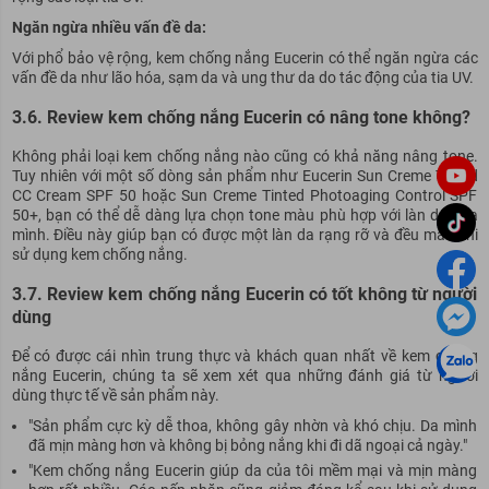
Ngăn ngừa nhiều vấn đề da:
Với phổ bảo vệ rộng, kem chống nắng Eucerin có thể ngăn ngừa các
vấn đề da như lão hóa, sạm da và ung thư da do tác động của tia UV.
3.6. Review kem chống nắng Eucerin có nâng tone không?
Không phải loại kem chống nắng nào cũng có khả năng nâng tone.
Tuy nhiên với một số dòng sản phẩm như Eucerin Sun Creme Tinted
CC Cream SPF 50 hoặc Sun Creme Tinted Photoaging Control SPF
50+, bạn có thể dễ dàng lựa chọn tone màu phù hợp với làn da của
mình. Điều này giúp bạn có được một làn da rạng rỡ và đều màu khi
sử dụng kem chống nắng.
3.7. Review kem chống nắng Eucerin có tốt không từ người
dùng
Để có được cái nhìn trung thực và khách quan nhất về kem chống
nắng Eucerin, chúng ta sẽ xem xét qua những đánh giá từ người
dùng thực tế về sản phẩm này.
"Sản phẩm cực kỳ dễ thoa, không gây nhờn và khó chịu. Da mình
đã mịn màng hơn và không bị bỏng nắng khi đi dã ngoại cả ngày."
"Kem chống nắng Eucerin giúp da của tôi mềm mại và mịn màng