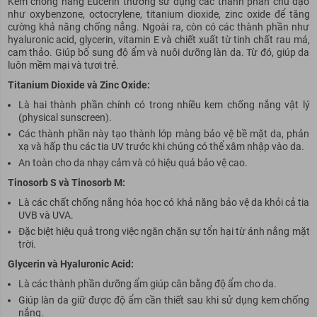
Kem chống nắng Eucerin thường sử dụng các thành phần chủ đạo
như oxybenzone, octocrylene, titanium dioxide, zinc oxide để tăng
cường khả năng chống nắng. Ngoài ra, còn có các thành phần như
hyaluronic acid, glycerin, vitamin E và chiết xuất từ tinh chất rau má,
cam thảo. Giúp bổ sung độ ẩm và nuôi dưỡng làn da. Từ đó, giúp da
luôn mềm mại và tươi trẻ.
Titanium Dioxide và Zinc Oxide:
Là hai thành phần chính có trong nhiều kem chống nắng vật lý
(physical sunscreen).
Các thành phần này tạo thành lớp màng bảo vệ bề mặt da, phản
xạ và hấp thu các tia UV trước khi chúng có thể xâm nhập vào da.
An toàn cho da nhạy cảm và có hiệu quả bảo vệ cao.
Tinosorb S và Tinosorb M:
Là các chất chống nắng hóa học có khả năng bảo vệ da khỏi cả tia
UVB và UVA.
Đặc biệt hiệu quả trong việc ngăn chặn sự tổn hại từ ánh nắng mặt
trời.
Glycerin và Hyaluronic Acid:
Là các thành phần dưỡng ẩm giúp cân bằng độ ẩm cho da.
Giúp làn da giữ được độ ẩm cần thiết sau khi sử dụng kem chống
nắng.