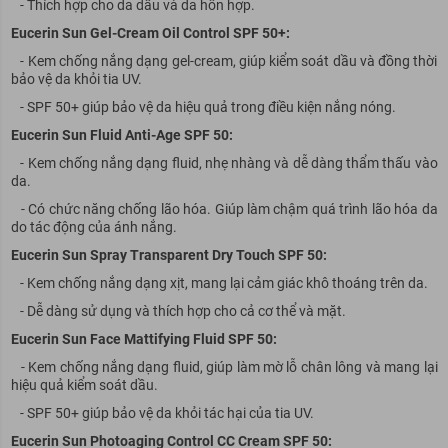
- Thích hợp cho da dầu và da hỗn hợp.
Eucerin Sun Gel-Cream Oil Control SPF 50+:
- Kem chống nắng dạng gel-cream, giúp kiểm soát dầu và đồng thời
bảo vệ da khỏi tia UV.
- SPF 50+ giúp bảo vệ da hiệu quả trong điều kiện nắng nóng.
Eucerin Sun Fluid Anti-Age SPF 50:
- Kem chống nắng dạng fluid, nhẹ nhàng và dễ dàng thẩm thấu vào
da.
- Có chức năng chống lão hóa. Giúp làm chậm quá trình lão hóa da
do tác động của ánh nắng.
Eucerin Sun Spray Transparent Dry Touch SPF 50:
- Kem chống nắng dạng xịt, mang lại cảm giác khô thoáng trên da.
- Dễ dàng sử dụng và thích hợp cho cả cơ thể và mặt.
Eucerin Sun Face Mattifying Fluid SPF 50:
- Kem chống nắng dạng fluid, giúp làm mờ lỗ chân lông và mang lại
hiệu quả kiểm soát dầu.
- SPF 50+ giúp bảo vệ da khỏi tác hại của tia UV.
Eucerin Sun Photoaging Control CC Cream SPF 50: