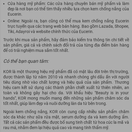
Cửa hàng mỹ phẩm: Các cửa hàng chuyên bán mỹ phẩm và làm
đẹp là nơi bạn có thể tìm thấy nhiều lựa chọn kem chống nắng của
Eucerin.
Online: Ngoài ra, bạn cũng có thể mua kem chống nắng Eucerin
trực tuyến qua các trang web bán hàng. Bao gồm Lazada, Shopee,
Tiki, Adayroi và website chính thức của Eucerin.
Trước khi mua sản phẩm, hãy đảm bảo kiểm tra thông tin chi tiết về
sản phẩm, giá cả và chính sách đổi trả của từng địa điểm bán hàng
để có trải nghiệm mua sắm tốt nhất.
Có thể bạn quan tâm:
KOR
là một thương hiệu mỹ phẩm đã có mặt lâu đời trên thị trường,
được thành lập từ năm 2010 và nhanh chóng ghi dấu ấn với người
tiêu dùng nhờ vào chất lượng và hiệu quả của sản phẩm. Thương
hiệu cam kết sử dụng các thành phần chiết xuất từ thiên nhiên, an
toàn và không gây hại cho da. Với khẩu hiệu "Beauty is in your
hands", KOR mong muốn mang đến những sản phẩm chăm sóc da
tốt nhất, giúp làm đẹp và nuôi dưỡng làn da từ bên trong.
Ngoài kem chống nắng, KOR còn cung cấp nhiều sản phẩm chăm
sóc da khác như sữa rửa mặt, serum dưỡng da và kem dưỡng ẩm.
Tất cả các sản phẩm đều được bổ sung tinh chất từ hoa cúc la mã và
rau má, nhằm đem lại hiệu quả cao và mang tính thẩm mỹ.