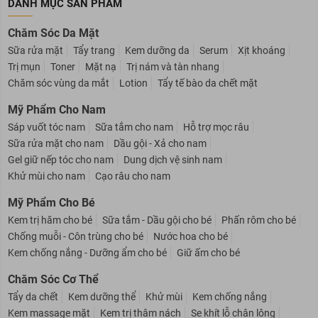
DANH MỤC SẢN PHẨM
Chăm Sóc Da Mặt
Sữa rửa mặt
Tẩy trang
Kem dưỡng da
Serum
Xịt khoáng
Trị mụn
Toner
Mặt nạ
Trị nám và tàn nhang
Chăm sóc vùng da mắt
Lotion
Tẩy tế bào da chết mặt
Mỹ Phẩm Cho Nam
Sáp vuốt tóc nam
Sữa tắm cho nam
Hỗ trợ mọc râu
Sữa rửa mặt cho nam
Dầu gội - Xả cho nam
Gel giữ nếp tóc cho nam
Dung dịch vệ sinh nam
Khử mùi cho nam
Cạo râu cho nam
Mỹ Phẩm Cho Bé
Kem trị hăm cho bé
Sữa tắm - Dầu gội cho bé
Phấn rôm cho bé
Chống muỗi - Côn trùng cho bé
Nước hoa cho bé
Kem chống nắng - Dưỡng ẩm cho bé
Giữ ấm cho bé
Chăm Sóc Cơ Thể
Tẩy da chết
Kem dưỡng thể
Khử mùi
Kem chống nắng