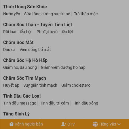
Vitamin tiền mang thai
Thức Uống Sức Khỏe
Nước yến
Sữa tăng cường sức khoẻ
Trà thảo mộc
Chăm Sóc Thận - Tuyến Tiền Liệt
Rối loạn tiểu tiện
Phì đại tuyến tiền liệt
Chăm Sóc Mắt
Dầu cá
Viên uống bổ mắt
Chăm Sóc Hệ Hô Hấp
Giảm ho, đau họng
Giảm viêm đường hô hấp
Chăm Sóc Tim Mạch
Huyết áp
Suy giãn tĩnh mạch
Giảm cholesterol
Tinh Dầu Các Loại
Tinh dầu massage
Tinh dầu trị cảm
Tinh dầu xông
Tăng Sinh Lý
Kênh người bán
CTV
Tiếng Việt
Nội tiết tố - Mãn kinh
Sinh lý nam
Sinh lý nữ