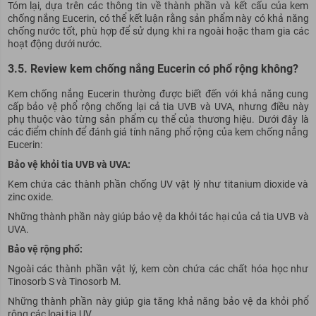
Tóm lại, dựa trên các thông tin về thành phần và kết cấu của kem
chống nắng Eucerin, có thể kết luận rằng sản phẩm này có khả năng
chống nước tốt, phù hợp để sử dụng khi ra ngoài hoặc tham gia các
hoạt động dưới nước.
3.5. Review kem chống nắng Eucerin có phổ rộng không?
Kem chống nắng Eucerin thường được biết đến với khả năng cung
cấp bảo vệ phổ rộng chống lại cả tia UVB và UVA, nhưng điều này
phụ thuộc vào từng sản phẩm cụ thể của thương hiệu. Dưới đây là
các điểm chính để đánh giá tính năng phổ rộng của kem chống nắng
Eucerin:
Bảo vệ khỏi tia UVB và UVA:
Kem chứa các thành phần chống UV vật lý như titanium dioxide và
zinc oxide.
Những thành phần này giúp bảo vệ da khỏi tác hại của cả tia UVB và
UVA.
Bảo vệ rộng phổ:
Ngoài các thành phần vật lý, kem còn chứa các chất hóa học như
Tinosorb S và Tinosorb M.
Những thành phần này giúp gia tăng khả năng bảo vệ da khỏi phổ
rộng các loại tia UV.