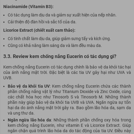
Niacinamide (Vitamin B3):
Có tác dụng làm dịu da và giảm sự xuất hiện của nếp nhăn.
Cải thiện độ đàn hồi và sắc tố của da.
Licorice Extract (chiết xuất cam thảo):
Có tính chất làm dịu da, giúp giảm sưng tấy và kích ứng.
Cũng có khả năng làm sáng da và làm đều màu da.
3.3. Review kem chống nắng Eucerin có tác dụng gì?
Kem chống nắng Eucerin có tác dụng chính là bảo vệ da khỏi tác hại
của ánh nắng mặt trời. Đặc biệt là các tia UV gây hại như UVA và
UVB.
Bảo vệ da khỏi tia UV
: Kem chống nắng Eucerin chứa các thành
phần chống nắng vật lý như Titanium Dioxide và Zinc Oxide, cùng
các chất hóa học như Tinosorb S và Tinosorb M. Những thành
phần này giúp bảo vệ da khỏi tia UVB và UVA. Ngăn ngừa sự tổn
hại da do ánh nắng mặt trời gây ra. Bao gồm lão hóa da, sạm da
và ung thư da.
Ngăn ngừa lão hóa da
: Những thành phần chống oxy hóa trong
kem chống nắng Eucerin, như vitamin E và Licorice Extract. Giúp
ngăn chặn quá trình lão hóa da do tác động của tia UV. Điều này