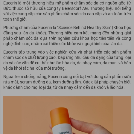
Eucerin là một thương hiệu mỹ phẩm chăm sóc da có nguồn gốc từ
Đức, thuộc sở hữu của công ty Beiersdorf AG. Thương hiệu nổi tiếng
với việc cung cấp các sản phẩm chăm sóc da cao cấp và an toàn trên
toàn thế giới.
Phương châm của Eucerin là "Science Behind Healthy Skin" (Khoa học
đằng sau làn da khỏe). Thương hiệu cam kết mang đến những giải
pháp chăm sóc da dựa trên nghiên cứu khoa học tiên tiến và công
nghệ đỉnh cao, nhằm cải thiện sức khỏe và ngoại hình của làn da.
Eucerin tập trung vào việc nghiên cứu và phát triển các sản phẩm
chăm sóc da chất lượng cao. Đáp ứng nhu cầu đa dạng của từng loại
da và các vấn đề cụ thể như lão hóa da, da nhạy cảm, da mụn, và bảo
vệ da khỏi tác hại của môi trường.
Ngoài kem chống nắng, Eucerin cũng nổi bật với dòng sản phẩm sữa
rửa mặt, serum dưỡng da, kem dưỡng ẩm. Các giải pháp chuyên biệt
khác dành cho mọi loại da, từ da nhạy cảm đến da khô và lão hóa.