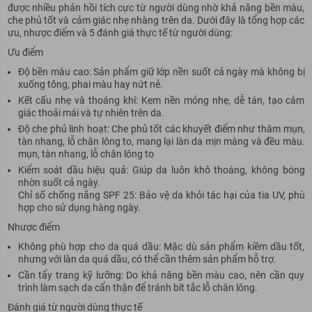
được nhiều phản hồi tích cực từ người dùng nhờ khả năng bền màu,
che phủ tốt và cảm giác nhẹ nhàng trên da. Dưới đây là tổng hợp các
ưu, nhược điểm và 5 đánh giá thực tế từ người dùng:
Ưu điểm
Độ bền màu cao: Sản phẩm giữ lớp nền suốt cả ngày mà không bị
xuống tông, phai màu hay nứt nẻ.
Kết cấu nhẹ và thoáng khí: Kem nền mỏng nhẹ, dễ tán, tạo cảm
giác thoải mái và tự nhiên trên da.
Độ che phủ linh hoạt: Che phủ tốt các khuyết điểm như thâm mụn,
tàn nhang, lỗ chân lông to, mang lại làn da mịn màng và đều màu.
mụn, tàn nhang, lỗ chân lông to
Kiểm soát dầu hiệu quả: Giúp da luôn khô thoáng, không bóng
nhờn suốt cả ngày.
Chỉ số chống nắng SPF 25: Bảo vệ da khỏi tác hại của tia UV, phù
hợp cho sử dụng hàng ngày.
Nhược điểm
Không phù hợp cho da quá dầu: Mặc dù sản phẩm kiềm dầu tốt,
nhưng với làn da quá dầu, có thể cần thêm sản phẩm hỗ trợ.
Cần tẩy trang kỹ lưỡng: Do khả năng bền màu cao, nên cần quy
trình làm sạch da cẩn thận để tránh bít tắc lỗ chân lông.
Đánh giá từ người dùng thực tế