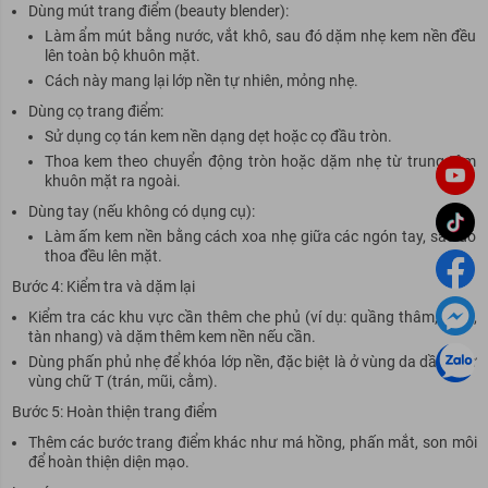
Dùng mút trang điểm (beauty blender):
Làm ẩm mút bằng nước, vắt khô, sau đó dặm nhẹ kem nền đều
lên toàn bộ khuôn mặt.
Cách này mang lại lớp nền tự nhiên, mỏng nhẹ.
Dùng cọ trang điểm:
Sử dụng cọ tán kem nền dạng dẹt hoặc cọ đầu tròn.
Thoa kem theo chuyển động tròn hoặc dặm nhẹ từ trung tâm
khuôn mặt ra ngoài.
Dùng tay (nếu không có dụng cụ):
Làm ấm kem nền bằng cách xoa nhẹ giữa các ngón tay, sau đó
thoa đều lên mặt.
Bước 4: Kiểm tra và dặm lại
Kiểm tra các khu vực cần thêm che phủ (ví dụ: quầng thâm, mụn,
tàn nhang) và dặm thêm kem nền nếu cần.
Dùng phấn phủ nhẹ để khóa lớp nền, đặc biệt là ở vùng da dầu như
vùng chữ T (trán, mũi, cằm).
Bước 5: Hoàn thiện trang điểm
Thêm các bước trang điểm khác như má hồng, phấn mắt, son môi
để hoàn thiện diện mạo.