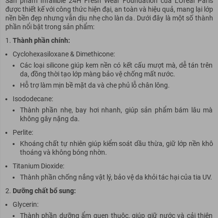
Sản phẩm Infallible 24H Fresh Wear Foundation của L'Oréal Paris
được thiết kế với công thức hiện đại, an toàn và hiệu quả, mang lại lớp
nền bền đẹp nhưng vẫn dịu nhẹ cho làn da. Dưới đây là một số thành
phần nổi bật trong sản phẩm:
Thành phần chính:
Cyclohexasiloxane & Dimethicone:
Các loại silicone giúp kem nền có kết cấu mượt mà, dễ tán trên
da, đồng thời tạo lớp màng bảo vệ chống mất nước.
Hỗ trợ làm mịn bề mặt da và che phủ lỗ chân lông.
Isododecane:
Thành phần nhẹ, bay hơi nhanh, giúp sản phẩm bám lâu mà
không gây nặng da.
Perlite:
Khoáng chất tự nhiên giúp kiểm soát dầu thừa, giữ lớp nền khô
thoáng và không bóng nhờn.
Titanium Dioxide:
Thành phần chống nắng vật lý, bảo vệ da khỏi tác hại của tia UV.
Dưỡng chất bổ sung:
Glycerin:
Thành phần dưỡng ẩm quen thuộc, giúp giữ nước và cải thiện