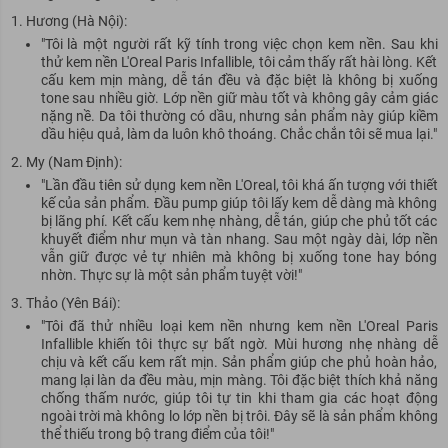
Hương (Hà Nội):
"Tôi là một người rất kỹ tính trong việc chọn kem nền. Sau khi
thử kem nền L'Oreal Paris Infallible, tôi cảm thấy rất hài lòng. Kết
cấu kem mịn màng, dễ tán đều và đặc biệt là không bị xuống
tone sau nhiều giờ. Lớp nền giữ màu tốt và không gây cảm giác
nặng nề. Da tôi thường có dầu, nhưng sản phẩm này giúp kiềm
dầu hiệu quả, làm da luôn khô thoáng. Chắc chắn tôi sẽ mua lại."
My (Nam Định):
"Lần đầu tiên sử dụng kem nền L'Oreal, tôi khá ấn tượng với thiết
kế của sản phẩm. Đầu pump giúp tôi lấy kem dễ dàng mà không
bị lãng phí. Kết cấu kem nhẹ nhàng, dễ tán, giúp che phủ tốt các
khuyết điểm như mụn và tàn nhang. Sau một ngày dài, lớp nền
vẫn giữ được vẻ tự nhiên mà không bị xuống tone hay bóng
nhờn. Thực sự là một sản phẩm tuyệt vời!"
Thảo (Yên Bái):
"Tôi đã thử nhiều loại kem nền nhưng kem nền L'Oreal Paris
Infallible khiến tôi thực sự bất ngờ. Mùi hương nhẹ nhàng dễ
chịu và kết cấu kem rất mịn. Sản phẩm giúp che phủ hoàn hảo,
mang lại làn da đều màu, mịn màng. Tôi đặc biệt thích khả năng
chống thấm nước, giúp tôi tự tin khi tham gia các hoạt động
ngoài trời mà không lo lớp nền bị trôi. Đây sẽ là sản phẩm không
thể thiếu trong bộ trang điểm của tôi!"