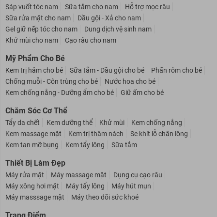
Sáp vuốt tóc nam
Sữa tắm cho nam
Hỗ trợ mọc râu
Sữa rửa mặt cho nam
Dầu gội - Xả cho nam
Gel giữ nếp tóc cho nam
Dung dịch vệ sinh nam
Khử mùi cho nam
Cạo râu cho nam
Mỹ Phẩm Cho Bé
Kem trị hăm cho bé
Sữa tắm - Dầu gội cho bé
Phấn rôm cho bé
Chống muỗi - Côn trùng cho bé
Nước hoa cho bé
Kem chống nắng - Dưỡng ẩm cho bé
Giữ ấm cho bé
Chăm Sóc Cơ Thể
Tẩy da chết
Kem dưỡng thể
Khử mùi
Kem chống nắng
Kem massage mặt
Kem trị thâm nách
Se khít lỗ chân lông
Kem tan mỡ bụng
Kem tẩy lông
Sữa tắm
Thiết Bị Làm Đẹp
Máy rửa mặt
Máy massage mặt
Dụng cụ cạo râu
Máy xông hơi mặt
Máy tẩy lông
Máy hút mụn
Máy masssage mặt
Máy theo dõi sức khoẻ
Trang Điểm