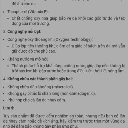
độ ẩm cho da.
Tocopherol (Vitamin E):
Chất chống oxy hóa giúp bảo vệ da khỏi các gốc tự do và tác
động của môi trường.
Công nghệ nổi bật:
Công nghệ oxy thoáng khí (Oxygen Technology):
Giúp lớp nền thoáng khí, giảm cảm giác bí bách trên da mà vẫn
giữ được độ che phủ cao.
Kháng nước và mồ hôi:
Thành phần hỗ trợ khả năng chống nước, giúp lớp nền không bị
trôi hay lem khi gặp nước hoặc trong điều kiện thời tiết nóng ẩm.
Không chứa các thành phần gây hại:
Không chứa dầu khoáng (mineral oil).
Không gây bí tắc lỗ chân lông (non-comedogenic).
Phù hợp cho cả làn da nhạy cảm.
Lưu ý:
Tuy sản phẩm đã được kiểm nghiệm an toàn, nhưng nếu bạn có làn
da nhạy cảm hoặc dễ kích ứng, hãy kiểm tra trước trên một vùng da
nhỏ để đảm bảo không gây phản ứng phụ.