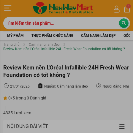
0
MỸ PHẨM
THỰC PHẨM CHỨC NĂNG
CẨM NANG LÀM ĐẸP
GÓC 
Trang chủ
Cẩm nang làm đẹp
Review Kem nền L'Oréal Infallible 24H Fresh Wear Foundation có tốt không ?
Review Kem nền L'Oréal Infallible 24H Fresh Wear
Foundation có tốt không ?
21/01/2025
Nguồn: Cẩm nang làm đẹp
Người đăng: Nhi
0/5 trong 0 Đánh giá
|
4335 Lượt xem
NỘI DUNG BÀI VIẾT