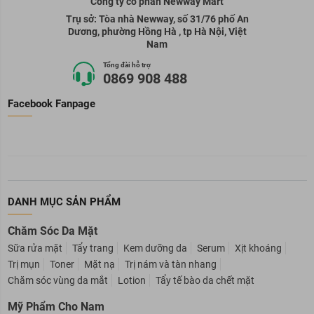
Công ty cổ phần Newway Mart
Trụ sở: Tòa nhà Newway, số 31/76 phố An
Dương, phường Hồng Hà , tp Hà Nội, Việt
Nam
Tổng đài hỗ trợ
0869 908 488
Facebook Fanpage
DANH MỤC SẢN PHẨM
Chăm Sóc Da Mặt
Sữa rửa mặt
Tẩy trang
Kem dưỡng da
Serum
Xịt khoáng
Trị mụn
Toner
Mặt nạ
Trị nám và tàn nhang
Chăm sóc vùng da mắt
Lotion
Tẩy tế bào da chết mặt
Mỹ Phẩm Cho Nam