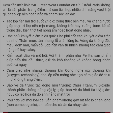
Kem nền Infallible 24H Fresh Wear Foundation từ L'Oréal Paris không
chỉ là sản phẩm trang điểm, mà còn tích hợp nhiều tính năng vượt trội
giúp tạo lớp nền hoàn hảo và chăm sóc làn da:
Tạo lớp nền lâu trôi suốt 24 giờ: Công thức bền màu và kháng nước
giúp duy trì lớp nền mịn màng, không trôi hay xuống tone, kể cả
trong điều kiện thời tiết nóng ẩm hoặc hoạt động nhiều.
Che phủ khuyết điểm hiệu quả: Che phủ tốt các khuyết điểm trên
da như: Thâm mụn, tàn nhang, lỗ chân lông to. Vùng da không đều
màu, đốm nâu, mẩn đỏ. Lớp nền vẫn tự nhiên, không tạo cảm giác
nặng nề hay cakey.
Kiểm soát dầu và mồ hôi: Với thành phần như Perlite, sản phẩm
giúp hấp thụ dầu thừa, giữ da khô thoáng và không bóng nhờn
suốt cả ngày.
Cảm giác nhẹ nhàng, thoáng khí: Công nghệ oxy thoáng khí
(Oxygen Technology) cho lớp nền mỏng nhẹ, tạo cảm giác dễ chịu
như không trang điểm.
Bảo vệ da trước tác động môi trường: Chứa Titanium Dioxide,
thành phần chống nắng vật lý, giúp bảo vệ da khỏi tia UV, giảm
nguy cơ lão hóa da do ánh nắng mặt trời.
Phù hợp với mọi loại da: Sản phẩm không gây bít tắc lỗ chân lông
(non-comedogenic), an toàn cho cả làn da nhạy cảm.