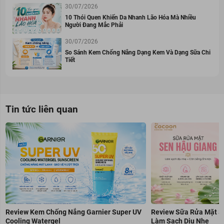
30/07/2026
10 Thói Quen Khiến Da Nhanh Lão Hóa Mà Nhiều
Người Đang Mắc Phải
30/07/2026
So Sánh Kem Chống Nắng Dạng Kem Và Dạng Sữa Chi
Tiết
Tin tức liên quan
Review Kem Chống Nắng Garnier Super UV
Review Sữa Rửa Mặt S
Cooling Watergel
Làm Sạch Dịu Nhẹ