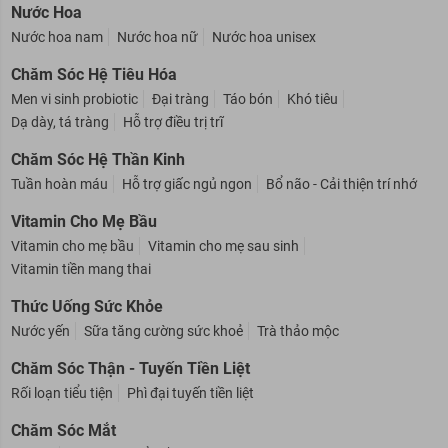
Nước Hoa
Nước hoa nam
Nước hoa nữ
Nước hoa unisex
Chăm Sóc Hệ Tiêu Hóa
Men vi sinh probiotic
Đại tràng
Táo bón
Khó tiêu
Dạ dày, tá tràng
Hỗ trợ điều trị trĩ
Chăm Sóc Hệ Thần Kinh
Tuần hoàn máu
Hỗ trợ giấc ngủ ngon
Bổ não - Cải thiện trí nhớ
Vitamin Cho Mẹ Bầu
Vitamin cho mẹ bầu
Vitamin cho mẹ sau sinh
Vitamin tiền mang thai
Thức Uống Sức Khỏe
Nước yến
Sữa tăng cường sức khoẻ
Trà thảo mộc
Chăm Sóc Thận - Tuyến Tiền Liệt
Rối loạn tiểu tiện
Phì đại tuyến tiền liệt
Chăm Sóc Mắt