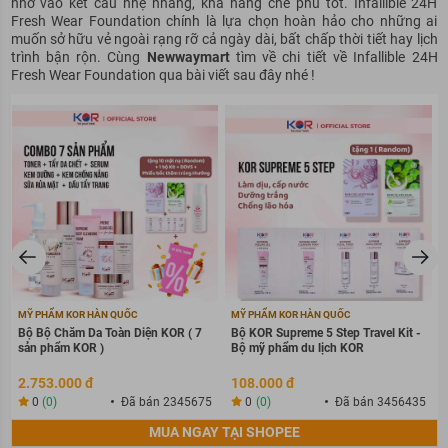
nhờ vào kết cấu nhẹ nhàng, khả năng che phủ tốt. Infallible 24H
Fresh Wear Foundation chính là lựa chọn hoàn hảo cho những ai
muốn sở hữu vẻ ngoài rạng rỡ cả ngày dài, bất chấp thời tiết hay lịch
trình bận rộn. Cùng
Newwaymart
tìm về chi tiết về Infallible 24H
Fresh Wear Foundation qua bài viết sau đây nhé !
MỸ PHẨM KOR HÀN QUỐC
MỸ PHẨM KOR HÀN QUỐC
Bộ Bộ Chăm Da Toàn Diện KOR ( 7
Bộ KOR Supreme 5 Step Travel Kit -
sản phẩm KOR )
Bộ mỹ phẩm du lịch KOR
2.753.000 đ
108.000 đ
0
(0)
Đã bán 2345675
0
(0)
Đã bán 3456435
MUA NGAY TẠI SHOPEE