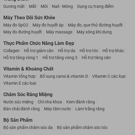
Gương mặt
Mắt
Môi
Nail - Móng
Dụng cụ trang điểm
Máy Theo Dõi Sức Khỏe
Máy đo SpO2
Máy đo huyết áp
Máy đo, que thử đường huyết
Máy đo đường huyết
Máy massage
Máy xông khí dung
Thực Phẩm Chức Năng Làm Đẹp
Collagen
Hỗ trợ giảm cân
Hỗ trợ da
Hỗ trợ tóc
Hỗ trợ khác
Hỗ trợ tăng vòng 1
Hỗ trợ tăng vòng 3
Hỗ trợ tăng cân
Vitamin & Khoáng Chất
Vitamin tổng hợp
Bổ sung canxi & vitamin D
Vitamin C các loại
Vitamin E các loại
Chăm Sóc Răng Miệng
Nước súc miệng
Chỉ nha khoa
Kem đánh răng
Bàn chải đánh răng
Máy tăm nước
Làm trắng răng
Bộ Sản Phẩm
Bộ sản phẩm chăm sóc da
Bộ sản phẩm chăm sóc tóc