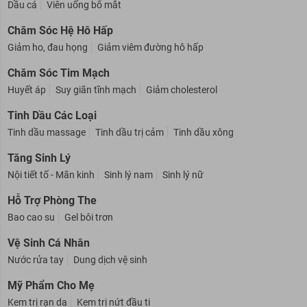
Dầu cá
Viên uống bổ mắt
Chăm Sóc Hệ Hô Hấp
Giảm ho, đau họng
Giảm viêm đường hô hấp
Chăm Sóc Tim Mạch
Huyết áp
Suy giãn tĩnh mạch
Giảm cholesterol
Tinh Dầu Các Loại
Tinh dầu massage
Tinh dầu trị cảm
Tinh dầu xông
Tăng Sinh Lý
Nội tiết tố - Mãn kinh
Sinh lý nam
Sinh lý nữ
Hỗ Trợ Phòng The
Bao cao su
Gel bôi trơn
Vệ Sinh Cá Nhân
Nước rửa tay
Dung dịch vệ sinh
Mỹ Phẩm Cho Mẹ
Kem trị rạn da
Kem trị nứt đầu ti