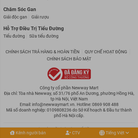
Chăm Sóc Gan
Giải độc gan
Giải rượu
Hỗ Trợ Điều Trị Tiểu Đường
Tiểu đường
Sữa tiểu đường
CHÍNH SÁCH TRẢ HÀNG & HOÀN TIỀN
QUY CHẾ HOẠT ĐỘNG
CHÍNH SÁCH BẢO MẬT
Công ty cổ phần Newway Mart
Địa chỉ: Tòa nhà Newway, số 31/76 phố An Dương, phường Hồng Hà,
tp Hà Nội, Việt Nam
Email: info@newwaymart.vn. Hotline: 0869 908 488
Mã số doanh nghiệp: 0109808236 do Sở Kế hoạch & Đầu tư thành
phố Hà Nội cấp.
Copyright© Bản quyền thuộc Công ty cổ phần Newway Mart
Kênh người bán
CTV
Tiếng Việt