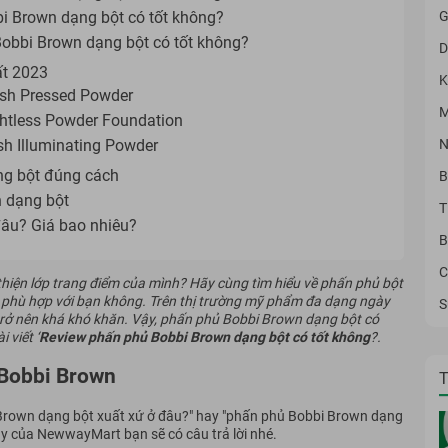
G
i Brown dạng bột có tốt không?
Bobbi Brown dạng bột có tốt không?
D
ất 2023
K
ish Pressed Powder
M
htless Powder Foundation
N
sh Illuminating Powder
ng bột đúng cách
B
n dạng bột
T
âu? Giá bao nhiêu?
B
C
hiện lớp trang điểm của mình? Hãy cùng tìm hiểu về phấn phủ bột
 phù hợp với bạn không. Trên thị trường mỹ phẩm đa dạng ngày
S
trở nên khá khó khăn. Vậy, phấn phủ Bobbi Brown dạng bột có
 viết ‘
Review
phấn phủ Bobbi Brown dạng bột
có tốt không
?.
 Bobbi Brown
T
 Brown dạng bột xuất xứ ở đâu?" hay "phấn phủ Bobbi Brown dạng
ây của NewwayMart bạn sẽ có câu trả lời nhé.