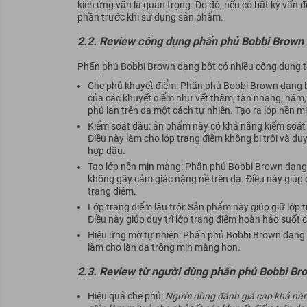
kích ứng vẫn là quan trọng. Do đó, nếu có bất kỳ vấn 
phần trước khi sử dụng sản phẩm.
2.2. Review công dụng phấn phủ Bobbi Brown 
Phấn phủ Bobbi Brown dạng bột có nhiều công dụng t
Che phủ khuyết điểm:
Phấn phủ Bobbi Brown dạng bộ
của các khuyết điểm như vết thâm, tàn nhang, nám, 
phủ lan trên da một cách tự nhiên. Tạo ra lớp nền 
Kiểm soát dầu:
ản phẩm này có khả năng kiểm soát 
Điều này làm cho lớp trang điểm không bị trôi và duy
hợp dầu.
Tạo lớp nền mịn màng:
Phấn phủ Bobbi Brown dạng b
không gây cảm giác nặng nề trên da. Điều này giúp
trang điểm.
Lớp trang điểm lâu trôi:
Sản phẩm này giúp giữ lớp tr
Điều này giúp duy trì lớp trang điểm hoàn hảo suốt
Hiệu ứng mờ tự nhiên:
Phấn phủ Bobbi Brown dạng bộ
làm cho làn da trông mịn màng hơn.
2.3. Review từ người dùng phấn phủ Bobbi Br
Hiệu quả che phủ:
Người dùng đánh giá cao khả năn