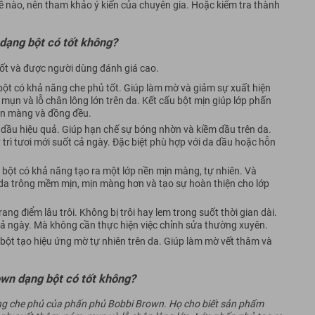
đề nào, nên tham khảo ý kiến của chuyên gia. Hoặc kiểm tra thành
dạng bột có tốt không?
ốt và được người dùng đánh giá cao.
t có khả năng che phủ tốt. Giúp làm mờ và giảm sự xuất hiện
mụn và lỗ chân lông lớn trên da. Kết cấu bột mịn giúp lớp phấn
mịn màng và đồng đều.
dầu hiệu quả. Giúp hạn chế sự bóng nhờn và kiềm dầu trên da.
 trì tươi mới suốt cả ngày. Đặc biệt phù hợp với da dầu hoặc hỗn
ột có khả năng tạo ra một lớp nền mịn màng, tự nhiên. Và
 da trông mềm mịn, mịn màng hơn và tạo sự hoàn thiện cho lớp
ang điểm lâu trôi. Không bị trôi hay lem trong suốt thời gian dài.
 cả ngày. Mà không cần thực hiện việc chỉnh sửa thường xuyên.
t tạo hiệu ứng mờ tự nhiên trên da. Giúp làm mờ vết thâm và
own dạng bột có tốt không?
g che phủ của phấn phủ Bobbi Brown. Họ cho biết sản phẩm