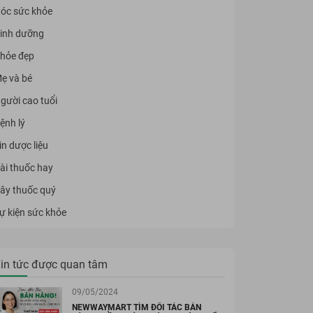
óc sức khỏe
inh dưỡng
hỏe đẹp
ẹ và bé
gười cao tuổi
ệnh lý
in dược liệu
ài thuốc hay
ây thuốc quý
ự kiện sức khỏe
in tức được quan tâm
09/05/2024
NEWWAYMART TÌM ĐỐI TÁC BÁN