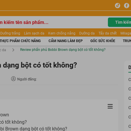
Tìm kiế
Dưỡng trắng
Làm sạch da
Kem chống nắng
Dưỡng da
Tẩy da chết
Milaga
tẩy trang
Kem trang điểm
Dưỡng trắng Dior
Mỹ phẩm
Mặt nạ
Tinh chất
THỰC PHẨM CHỨC NĂNG
CẨM NANG LÀM ĐẸP
GÓC SỨC KHỎE
TRUN
ửa mặt
Kem Mộc Qua
Review phấn phủ Bobbi Brown dạng bột có tốt không?
c da
dạng bột có tốt không?
D
Người đăng:
C
C
C
C
Brown
C
có tốt không?
C
bi Brown dạng bột có tốt không?