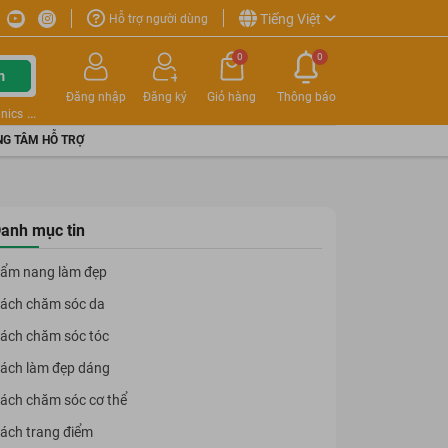
Tiếng Việt
Hỗ trợ người dùng
0
0
m
Đăng nhập
Đăng ký
Giỏ hàng
Thông báo
nics
G TÂM HỖ TRỢ
anh mục tin
ẩm nang làm đẹp
ách chăm sóc da
ách chăm sóc tóc
ách làm đẹp dáng
ách chăm sóc cơ thể
ách trang điểm