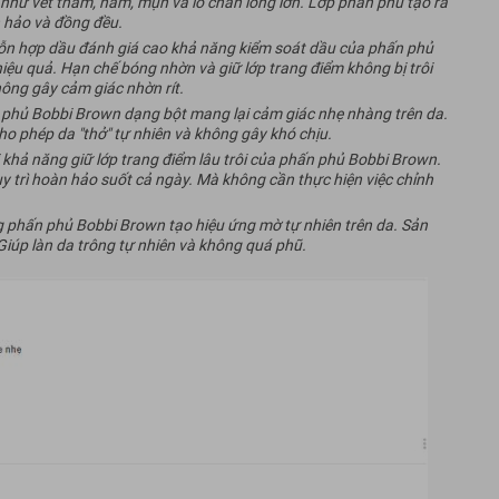
 như vết thâm, nám, mụn và lỗ chân lông lớn. Lớp phấn phủ tạo ra
 hảo và đồng đều.
ỗn hợp dầu đánh giá cao khả năng kiểm soát dầu của phấn phủ
ệu quả. Hạn chế bóng nhờn và giữ lớp trang điểm không bị trôi
hông gây cảm giác nhờn rít.
phủ Bobbi Brown dạng bột mang lại cảm giác nhẹ nhàng trên da.
o phép da "thở" tự nhiên và không gây khó chịu.
khả năng giữ lớp trang điểm lâu trôi của phấn phủ Bobbi Brown.
 trì hoàn hảo suốt cả ngày. Mà không cần thực hiện việc chỉnh
 phấn phủ Bobbi Brown tạo hiệu ứng mờ tự nhiên trên da. Sản
úp làn da trông tự nhiên và không quá phũ.