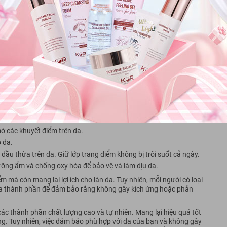
 tạo từ các thành phần chất lượng cao và tự nhiên
 phấn phủ Bobbi Brown dạng bột bao gồm:
ờ các khuyết điểm trên da.
 da.
dầu thừa trên da. Giữ lớp trang điểm không bị trôi suốt cả ngày.
ỡng ẩm và chống oxy hóa để bảo vệ và làm dịu da.
 mà còn mang lại lợi ích cho làn da. Tuy nhiên, mỗi người có loại
 tra thành phần để đảm bảo rằng không gây kích ứng hoặc phản
c thành phần chất lượng cao và tự nhiên. Mang lại hiệu quả tốt
ng. Tuy nhiên, việc đảm bảo phù hợp với da của bạn và không gây