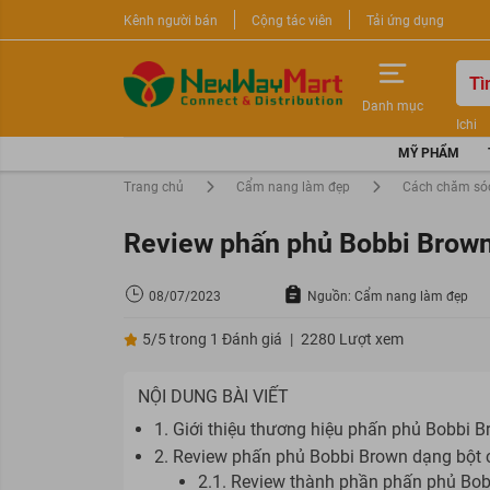
Kênh người bán
Cộng tác viên
Tải ứng dụng
Danh mục
Ichi
Nước 
MỸ PHẨM
Sữa r
Trang chủ
Cẩm nang làm đẹp
Cách chăm só
Review phấn phủ Bobbi Brown 
08/07/2023
Nguồn: Cẩm nang làm đẹp
5/5 trong 1 Đánh giá
|
2280 Lượt xem
NỘI DUNG BÀI VIẾT
1. Giới thiệu thương hiệu phấn phủ Bobbi 
2. Review phấn phủ Bobbi Brown dạng bột 
2.1. Review thành phần phấn phủ Bob