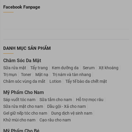
Facebook Fanpage
DANH MỤC SẢN PHẨM
Chăm Sóc Da Mặt
Sữa rửa mặt
Tẩy trang
Kem dưỡng da
Serum
Xịt khoáng
Trị mụn
Toner
Mặt nạ
Trị nám và tàn nhang
Chăm sóc vùng da mắt
Lotion
Tẩy tế bào da chết mặt
Mỹ Phẩm Cho Nam
Sáp vuốt tóc nam
Sữa tắm cho nam
Hỗ trợ mọc râu
Sữa rửa mặt cho nam
Dầu gội - Xả cho nam
Gel giữ nếp tóc cho nam
Dung dịch vệ sinh nam
Khử mùi cho nam
Cạo râu cho nam
Mỹ Phẩm Cho Bé