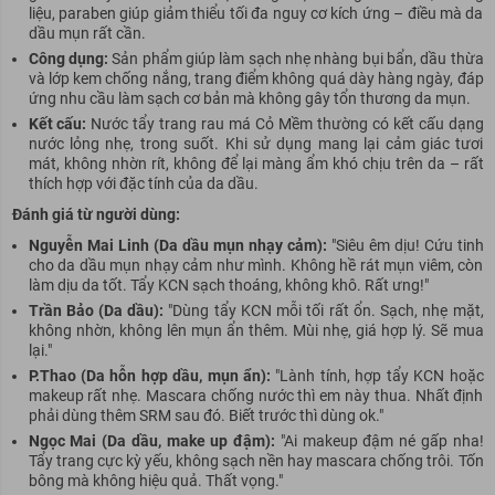
liệu, paraben giúp giảm thiểu tối đa nguy cơ kích ứng – điều mà da
dầu mụn rất cần.
Công dụng:
Sản phẩm giúp làm sạch nhẹ nhàng bụi bẩn, dầu thừa
và lớp kem chống nắng, trang điểm không quá dày hàng ngày, đáp
ứng nhu cầu làm sạch cơ bản mà không gây tổn thương da mụn.
Kết cấu:
Nước tẩy trang rau má Cỏ Mềm thường có kết cấu dạng
nước lỏng nhẹ, trong suốt. Khi sử dụng mang lại cảm giác tươi
mát, không nhờn rít, không để lại màng ẩm khó chịu trên da – rất
thích hợp với đặc tính của da dầu.
Đánh giá từ người dùng:
Nguyễn Mai Linh (Da dầu mụn nhạy cảm):
"Siêu êm dịu! Cứu tinh
cho da dầu mụn nhạy cảm như mình. Không hề rát mụn viêm, còn
làm dịu da tốt. Tẩy KCN sạch thoáng, không khô. Rất ưng!"
Trần Bảo (Da dầu):
"Dùng tẩy KCN mỗi tối rất ổn. Sạch, nhẹ mặt,
không nhờn, không lên mụn ẩn thêm. Mùi nhẹ, giá hợp lý. Sẽ mua
lại."
P.Thao (Da hỗn hợp dầu, mụn ẩn):
"Lành tính, hợp tẩy KCN hoặc
makeup rất nhẹ. Mascara chống nước thì em này thua. Nhất định
phải dùng thêm SRM sau đó. Biết trước thì dùng ok."
Ngọc Mai (Da dầu, make up đậm):
"Ai makeup đậm né gấp nha!
Tẩy trang cực kỳ yếu, không sạch nền hay mascara chống trôi. Tốn
bông mà không hiệu quả. Thất vọng."