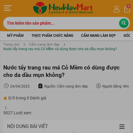
0
MỸ PHẨM
THỰC PHẨM CHỨC NĂNG
CẨM NANG LÀM ĐẸP
GÓC 
Trang chủ
Cẩm nang làm đẹp
Nước tẩy trang rau má Cỏ Mềm có dùng được cho da dầu mụn không?
Nước tẩy trang rau má Cỏ Mềm có dùng được
cho da dầu mụn không?
24/04/2025
Nguồn: Cẩm nang làm đẹp
Người đăng: Nhi
0/5 trong 0 Đánh giá
|
5027 Lượt xem
NỘI DUNG BÀI VIẾT