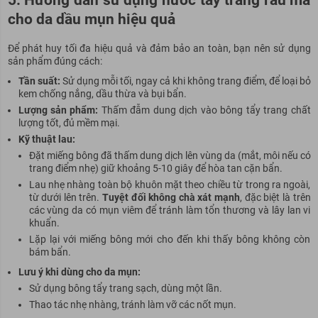
5. Hướng dẫn sử dụng nước tẩy trang rau má
cho da dầu mụn hiệu quả
Để phát huy tối đa hiệu quả và đảm bảo an toàn, bạn nên sử dụng
sản phẩm đúng cách:
Tần suất:
Sử dụng mỗi tối, ngay cả khi không trang điểm, để loại bỏ
kem chống nắng, dầu thừa và bụi bẩn.
Lượng sản phẩm:
Thấm đẫm dung dịch vào bông tẩy trang chất
lượng tốt, đủ mềm mại.
Kỹ thuật lau:
Đặt miếng bông đã thấm dung dịch lên vùng da (mắt, môi nếu có
trang điểm nhẹ) giữ khoảng 5-10 giây để hòa tan cặn bẩn.
Lau nhẹ nhàng toàn bộ khuôn mặt theo chiều từ trong ra ngoài,
từ dưới lên trên.
Tuyệt đối không chà xát mạnh
, đặc biệt là trên
các vùng da có mụn viêm để tránh làm tổn thương và lây lan vi
khuẩn.
Lặp lại với miếng bông mới cho đến khi thấy bông không còn
bám bẩn.
Lưu ý khi dùng cho da mụn:
Sử dụng bông tẩy trang sạch, dùng một lần.
Thao tác nhẹ nhàng, tránh làm vỡ các nốt mụn.