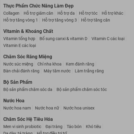
Thực Phẩm Chức Năng Làm Đẹp
Collagen
Hỗ trợ giảm cân
Hỗ trợ da
Hỗ trợ tóc
Hỗ trợ khác
Hỗ trợ tăng vòng 1
Hỗ trợ tăng vòng 3
Hỗ trợ tăng cân
Vitamin & Khoáng Chất
Vitamin tổng hợp
Bổ sung canxi & vitamin D
Vitamin C các loại
Vitamin E các loại
Chăm Sóc Răng Miệng
Nước súc miệng
Chỉ nha khoa
Kem đánh răng
Bàn chải đánh răng
Máy tăm nước
Làm trắng răng
Bộ Sản Phẩm
Bộ sản phẩm chăm sóc da
Bộ sản phẩm chăm sóc tóc
Nước Hoa
Nước hoa nam
Nước hoa nữ
Nước hoa unisex
Chăm Sóc Hệ Tiêu Hóa
Men vi sinh probiotic
Đại tràng
Táo bón
Khó tiêu
Dạ dày, tá tràng
Hỗ trợ điều trị trĩ