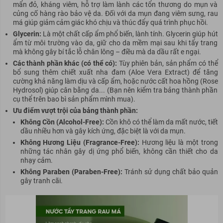
mẩn đỏ, kháng viêm, hỗ trợ làm lành các tổn thương do mụn và
củng cố hàng rào bảo vệ da. Đối với da mụn đang viêm sưng, rau
má giúp giảm cảm giác khó chịu và thúc đẩy quá trình phục hồi.
Glycerin:
Là một chất cấp ẩm phổ biến, lành tính. Glycerin giúp hút
ẩm từ môi trường vào da, giữ cho da mềm mại sau khi tẩy trang
mà không gây bí tắc lỗ chân lông – điều mà da dầu rất e ngại.
Các thành phần khác (có thể có):
Tùy phiên bản, sản phẩm có thể
bổ sung thêm chiết xuất nha đam (Aloe Vera Extract) để tăng
cường khả năng làm dịu và cấp ẩm, hoặc nước cất hoa hồng (Rose
Hydrosol) giúp cân bằng da... (Bạn nên kiểm tra bảng thành phần
cụ thể trên bao bì sản phẩm mình mua).
Ưu điểm vượt trội của bảng thành phần:
Không Cồn (Alcohol-Free):
Cồn khô có thể làm da mất nước, tiết
dầu nhiều hơn và gây kích ứng, đặc biệt là với da mụn.
Không Hương Liệu (Fragrance-Free):
Hương liệu là một trong
những tác nhân gây dị ứng phổ biến, không cần thiết cho da
nhạy cảm.
Không Paraben (Paraben-Free):
Tránh sử dụng chất bảo quản
gây tranh cãi.