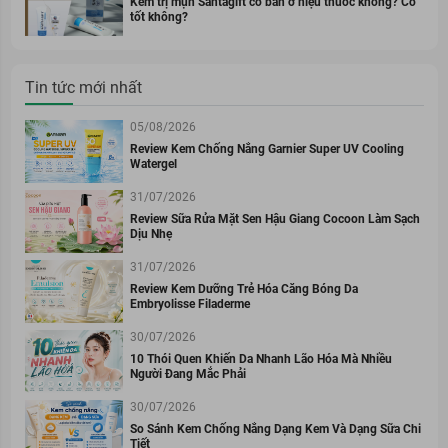
Kem trị mụn Santagift có bán ở hiệu thuốc không? Có
tốt không?
Tin tức mới nhất
05/08/2026
Review Kem Chống Nắng Garnier Super UV Cooling
Watergel
31/07/2026
Review Sữa Rửa Mặt Sen Hậu Giang Cocoon Làm Sạch
Dịu Nhẹ
31/07/2026
Review Kem Dưỡng Trẻ Hóa Căng Bóng Da
Embryolisse Filaderme
30/07/2026
10 Thói Quen Khiến Da Nhanh Lão Hóa Mà Nhiều
Người Đang Mắc Phải
30/07/2026
So Sánh Kem Chống Nắng Dạng Kem Và Dạng Sữa Chi
Tiết