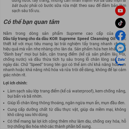
dùng nước tẩy trang, nhưng cần nhấn mạnh với da dầu mụn là
bắt buộc
phải có bước sữa rửa mặt theo sau để đảm bảo làm
sạch sâu tối ưu.
Có thể bạn quan tâm
Nằm trong dòng sản phẩm Supreme cao cấp của KOR,
Dầu tẩy trang cho da dầu
KOR
Supreme Speed Cleansing Oil
được
thiết kế với mục tiêu mang lại trải nghiệm tẩy trang nhanh chóng,
hiệu quả mà vẫn nhẹ nhàng cho làn da. Sản phẩm hứa hẹn khả năng
"đánh bay" mọi bụi bẩn, cặn trang điểm (kể cả sản phẩm lâu trôi,
chống nước) và dầu thừa tích tụ sâu trong lỗ chân lông sau một
ngày dài. Chữ "Speed" trong tên gọi có thể ám chỉ khả năng hòa tan
nhanh hoặc khả năng nhũ hóa và rửa trôi dễ dàng, không để lại cảm
giác nhờn rít.
Lợi ích chính:
Làm sạch sâu lớp trang điểm (kể cả waterproof), kem chống nắng,
bụi bẩn và bã nhờn.
Giúp lỗ chân lông thông thoáng, ngăn ngừa mụn ẩn, mụn đầu đen.
Cung cấp dưỡng chất từ dầu thực vật, giúp da mềm mại, không
khô căng sau khi dùng.
Có thể mang lại lợi ích cộng thêm như làm dịu, chống oxy hóa, hỗ
trợ chống lão hóa nhờ các thành phần bổ sung.