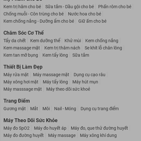
Kem trị hăm cho bé
Sữa tắm - Dầu gội cho bé
Phấn rôm cho bé
Chống muỗi - Côn trùng cho bé
Nước hoa cho bé
Kem chống nắng - Dưỡng ẩm cho bé
Giữ ấm cho bé
Chăm Sóc Cơ Thể
Tẩy da chết
Kem dưỡng thể
Khử mùi
Kem chống nắng
Kem massage mặt
Kem trị thâm nách
Se khít lỗ chân lông
Kem tan mỡ bụng
Kem tẩy lông
Sữa tắm
Thiết Bị Làm Đẹp
Máy rửa mặt
Máy massage mặt
Dụng cụ cạo râu
Máy xông hơi mặt
Máy tẩy lông
Máy hút mụn
Máy masssage mặt
Máy theo dõi sức khoẻ
Trang Điểm
Gương mặt
Mắt
Môi
Nail - Móng
Dụng cụ trang điểm
Máy Theo Dõi Sức Khỏe
Máy đo SpO2
Máy đo huyết áp
Máy đo, que thử đường huyết
Máy đo đường huyết
Máy massage
Máy xông khí dung