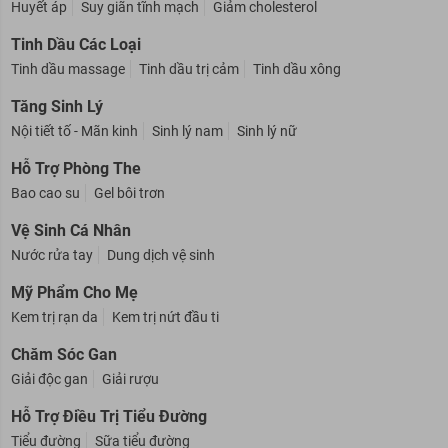
Huyết áp
Suy giãn tĩnh mạch
Giảm cholesterol
Tinh Dầu Các Loại
Tinh dầu massage
Tinh dầu trị cảm
Tinh dầu xông
Tăng Sinh Lý
Nội tiết tố - Mãn kinh
Sinh lý nam
Sinh lý nữ
Hỗ Trợ Phòng The
Bao cao su
Gel bôi trơn
Vệ Sinh Cá Nhân
Nước rửa tay
Dung dịch vệ sinh
Mỹ Phẩm Cho Mẹ
Kem trị rạn da
Kem trị nứt đầu ti
Chăm Sóc Gan
Giải độc gan
Giải rượu
Hỗ Trợ Điều Trị Tiểu Đường
Tiểu đường
Sữa tiểu đường