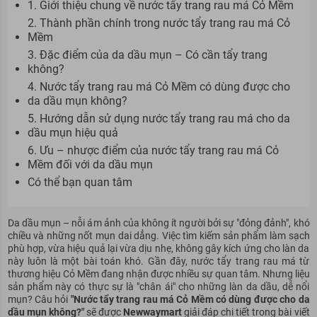
1. Giới thiệu chung về nước tẩy trang rau má Cỏ Mềm
2. Thành phần chính trong nước tẩy trang rau má Cỏ
Mềm
3. Đặc điểm của da dầu mụn – Có cần tẩy trang
không?
4. Nước tẩy trang rau má Cỏ Mềm có dùng được cho
da dầu mụn không?
5. Hướng dẫn sử dụng nước tẩy trang rau má cho da
dầu mụn hiệu quả
6. Ưu – nhược điểm của nước tẩy trang rau má Cỏ
Mềm đối với da dầu mụn
Có thể bạn quan tâm
Da dầu mụn – nỗi ám ảnh của không ít người bởi sự "đỏng đảnh", khó
chiều và những nốt mụn dai dẳng. Việc tìm kiếm sản phẩm làm sạch
phù hợp, vừa hiệu quả lại vừa dịu nhẹ, không gây kích ứng cho làn da
này luôn là một bài toán khó. Gần đây, nước tẩy trang rau má từ
thương hiệu Cỏ Mềm đang nhận được nhiều sự quan tâm. Nhưng liệu
sản phẩm này có thực sự là "chân ái" cho những làn da dầu, dễ nổi
mụn? Câu hỏi
"Nước tẩy trang rau má Cỏ Mềm có dùng được cho da
dầu mụn không?"
sẽ được
Newwaymart
giải đáp chi tiết trong bài viết