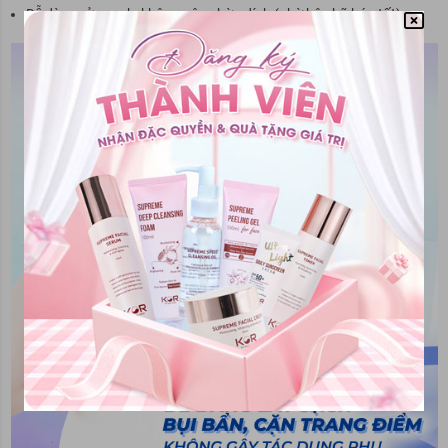
Dễ dàng rửa sạch, không gây nhờn dính (nhờ hệ nhũ hóa tốt).