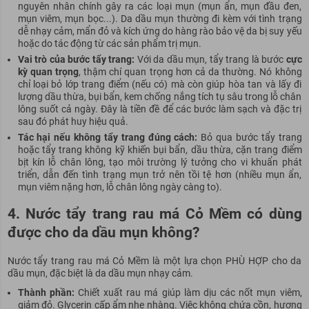
nguyên nhân chính gây ra các loại mụn (mụn ẩn, mụn đầu đen,
mụn viêm, mụn bọc...). Da dầu mụn thường đi kèm với tình trạng
dễ nhạy cảm, mẩn đỏ và kích ứng do hàng rào bảo vệ da bị suy yếu
hoặc do tác động từ các sản phẩm trị mụn.
Vai trò của bước tẩy trang:
Với da dầu mụn, tẩy trang là bước
cực
kỳ quan trọng
, thậm chí quan trọng hơn cả da thường. Nó không
chỉ loại bỏ lớp trang điểm (nếu có) mà còn giúp hòa tan và lấy đi
lượng dầu thừa, bụi bẩn, kem chống nắng tích tụ sâu trong lỗ chân
lông suốt cả ngày. Đây là tiền đề để các bước làm sạch và đặc trị
sau đó phát huy hiệu quả.
Tác hại nếu không tẩy trang đúng cách:
Bỏ qua bước tẩy trang
hoặc tẩy trang không kỹ khiến bụi bẩn, dầu thừa, cặn trang điểm
bịt kín lỗ chân lông, tạo môi trường lý tưởng cho vi khuẩn phát
triển, dẫn đến tình trạng mụn trở nên tồi tệ hơn (nhiều mụn ẩn,
mụn viêm nặng hơn, lỗ chân lông ngày càng to).
4. Nước tẩy trang rau má Cỏ Mềm có dùng
được cho da dầu mụn không?
Nước tẩy trang rau má Cỏ Mềm là một lựa chọn PHÙ HỢP cho da
dầu mụn, đặc biệt là da dầu mụn nhạy cảm.
Thành phần:
Chiết xuất rau má giúp làm dịu các nốt mụn viêm,
giảm đỏ. Glycerin cấp ẩm nhẹ nhàng. Việc không chứa cồn, hương