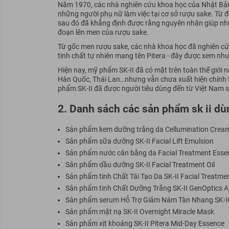
Năm 1970, các nhà nghiên cứu khoa học của Nhật Bản 
những người phụ nữ làm việc tại cơ sở rượu sake. Từ
sau đó đã khẳng định được rằng nguyên nhân giúp nh
đoạn lên men của rượu sake.
Từ gốc men rượu sake, các nhà khoa học đã nghiên cứ
tinh chất tự nhiên mang tên Pitera - đây được xem như 
Hiện nay, mỹ phẩm SK-II đã có mặt trên toàn thế giới 
Hàn Quốc, Thái Lan…nhưng vẫn chưa xuất hiện chính th
phẩm SK-II đã được người tiêu dùng đến từ Việt Nam s
2. Danh sách các sản phẩm sk ii dù
Sản phẩm kem dưỡng trắng da Cellumination Crea
Sản phẩm sữa dưỡng SK-II Facial Lift Emulsion
Sản phẩm nước cân bằng da Facial Treatment Esse
Sản phẩm dầu dưỡng SK-II Facial Treatment Oil
Sản phẩm tinh Chất Tái Tạo Da SK-II Facial Treatme
Sản phẩm tinh Chất Dưỡng Trắng SK-II GenOptics 
Sản phẩm serum Hỗ Trợ Giảm Nám Tàn Nhang SK-II
Sản phẩm mặt nạ SK-II Overnight Miracle Mask
Sản phẩm xịt khoáng SK-II Pitera Mid-Day Essence