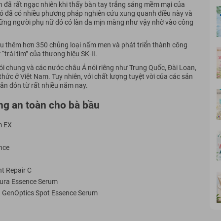
đã rất ngạc nhiên khi thấy bàn tay trắng sáng mềm mại của
 đó đã có nhiều phương pháp nghiên cứu xung quanh điều này và
ững người phụ nữ đó có làn da mịn màng như vậy nhờ vào công
u thêm hơn 350 chủng loại nấm men và phát triển thành công
“trái tim” của thương hiệu SK-II.
nói chung và các nước châu Á nói riêng như Trung Quốc, Đài Loan,
ức ở Việt Nam. Tuy nhiên, với chất lượng tuyệt vời của các sản
ăn đón từ rất nhiều năm nay.
ng an toàn cho bà bầu
m EX
nce
nt Repair C
Aura Essence Serum
 GenOptics Spot Essence Serum