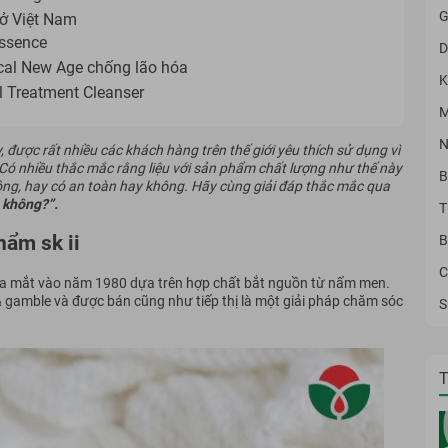
G
 ở Việt Nam
Essence
D
cal New Age chống lão hóa
K
l Treatment Cleanser
M
N
, được rất nhiều các khách hàng trên thế giới yêu thích sử dụng vì
 Có nhiều thắc mắc rằng liệu với sản phẩm chất lượng như thế này
B
ông, hay có an toàn hay không. Hãy cùng giải đáp thắc mắc qua
u không?
”.
T
ẩm sk ii
B
C
 ra mắt vào năm 1980 dựa trên hợp chất bắt nguồn từ nấm men.
& gamble và được bán cũng như tiếp thị là một giải pháp chăm sóc
S
T