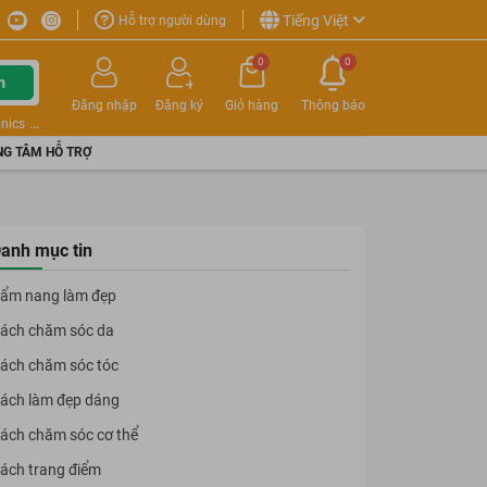
Tiếng Việt
Hỗ trợ người dùng
0
0
m
Đăng nhập
Đăng ký
Giỏ hàng
Thông báo
nics
G TÂM HỖ TRỢ
anh mục tin
ẩm nang làm đẹp
ách chăm sóc da
ách chăm sóc tóc
ách làm đẹp dáng
ách chăm sóc cơ thể
ách trang điểm