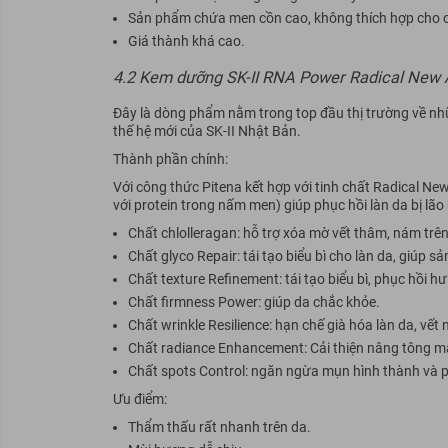
Sản phẩm chứa men cồn cao, không thích hợp cho cá
Giá thành khá cao.
4.2 Kem dưỡng SK-II RNA Power Radical New 
Đây là dòng phẩm nằm trong top đầu thị trường về nh
thế hệ mới của SK-II Nhật Bản.
Thành phần chính:
Với công thức Pitena kết hợp với tinh chất Radical 
với protein trong nấm men) giúp phục hồi làn da bị lã
Chất chlolleragan: hỗ trợ xóa mờ vết thâm, nám trên
Chất glyco Repair: tái tạo biểu bì cho làn da, giúp s
Chất texture Refinement: tái tạo biểu bì, phục hồi hư
Chất firmness Power: giúp da chắc khỏe.
Chất wrinkle Resilience: hạn chế già hóa làn da, vết 
Chất radiance Enhancement: Cải thiện nâng tông m
Chất spots Control: ngăn ngừa mụn hình thành và ph
Ưu điểm:
Thẩm thấu rất nhanh trên da.