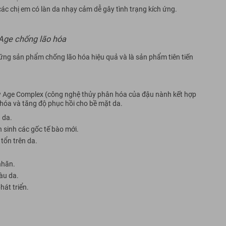
c chị em có làn da nhạy cảm dễ gây tình trạng kích ứng.
Age chống lão hóa
ững sản phẩm chống lão hóa hiệu quả và là sản phẩm tiên tiến
New Age Complex (công nghệ thủy phân hóa của đậu nành kết hợp
o hóa và tăng độ phục hồi cho bề mặt da.
 da.
ản sinh các gốc tế bào mới.
 tổn trên da.
nhăn.
àu da.
át triển.