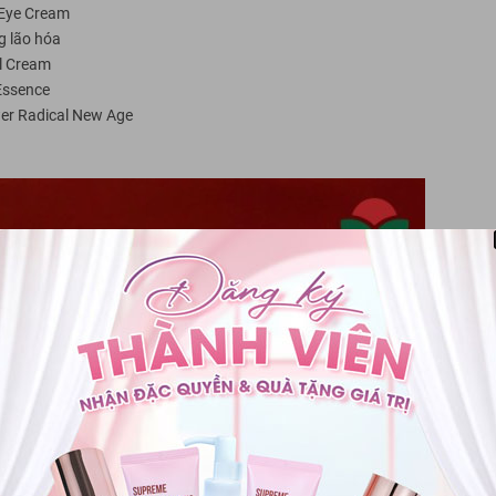
 Eye Cream
g lão hóa
l Cream
 Essence
er Radical New Age