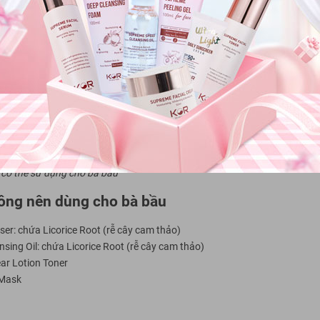
 có thể sử dụng cho bà bầu
hông nên dùng cho bà bầu
er: chứa Licorice Root (rễ cây cam thảo)
sing Oil: chứa Licorice Root (rễ cây cam thảo)
ar Lotion Toner
 Mask