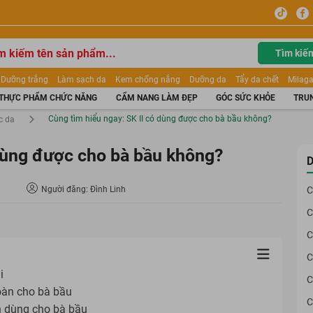
Tìm kiế
Dưỡng trắng
Làm sạch da
Kem chống nắng
Dưỡng da
Tẩy da chết
Milaga
tẩy trang
Kem trang điểm
Dưỡng trắng Dior
Mỹ phẩm
Mặt nạ
Tinh chất
THỰC PHẨM CHỨC NĂNG
CẨM NANG LÀM ĐẸP
GÓC SỨC KHỎE
TRUN
ửa mặt
Kem Mộc Qua
Cùng tìm hiểu ngay: SK II có dùng được cho bà bầu không?
c da
 dùng được cho bà bầu không?
D
Người đăng: Đình Linh
C
C
C
C
i
C
oàn cho bà bầu
C
n dùng cho bà bầu