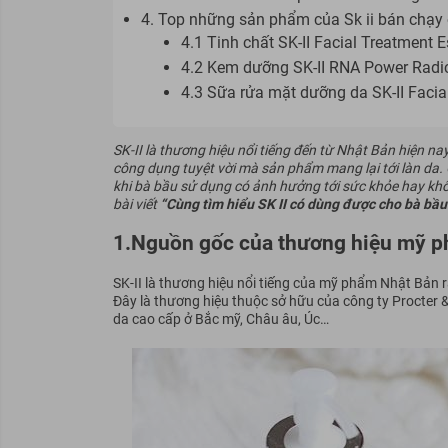
4. Top những sản phẩm của Sk ii bán chạy
4.1 Tinh chất SK-II Facial Treatment 
4.2 Kem dưỡng SK-II RNA Power Radi
4.3 Sữa rửa mặt dưỡng da SK-II Facia
SK-II là thương hiệu nổi tiếng đến từ Nhật Bản hiện nay
công dụng tuyệt vời mà sản phẩm mang lại tới làn da.
khi bà bầu sử dụng có ảnh hưởng tới sức khỏe hay kh
bài viết
“
Cùng tìm hiểu SK II có dùng được cho bà bầ
1.Nguồn gốc của thương hiệu mỹ ph
SK-II là thương hiệu nổi tiếng của mỹ phẩm Nhật Bản
Đây là thương hiệu thuộc sở hữu của công ty Procter 
da cao cấp ở Bắc mỹ, Châu âu, Úc…