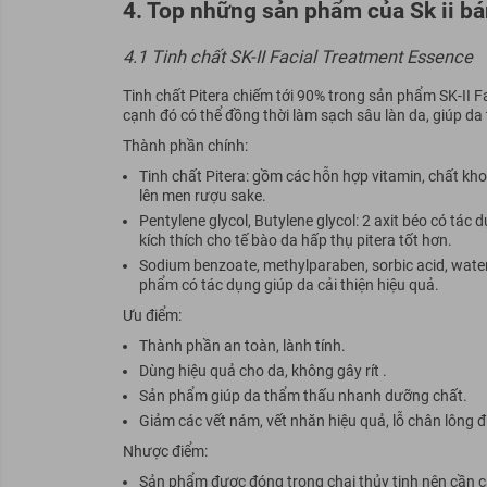
4. Top những sản phẩm của Sk ii b
4.1 Tinh chất SK-II Facial Treatment Essence
Tinh chất Pitera chiếm tới 90% trong sản phẩm SK-II F
cạnh đó có thể đồng thời làm sạch sâu làn da, giúp da
Thành phần chính:
Tinh chất Pitera: gồm các hỗn hợp vitamin, chất khoá
lên men rượu sake.
Pentylene glycol, Butylene glycol: 2 axit béo có tá
kích thích cho tế bào da hấp thụ pitera tốt hơn.
Sodium benzoate, methylparaben, sorbic acid, wate
phẩm có tác dụng giúp da cải thiện hiệu quả.
Ưu điểm:
Thành phần an toàn, lành tính.
Dùng hiệu quả cho da, không gây rít .
Sản phẩm giúp da thẩm thấu nhanh dưỡng chất.
Giảm các vết nám, vết nhăn hiệu quả, lỗ chân lông 
Nhược điểm:
Sản phẩm được đóng trong chai thủy tinh nên cần c