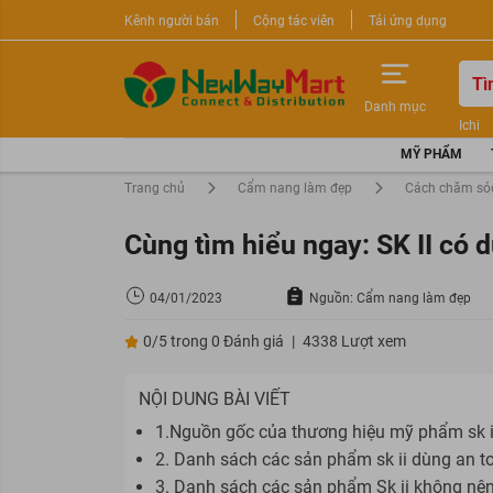
Kênh người bán
Cộng tác viên
Tải ứng dụng
Danh mục
Ichi
Nước 
MỸ PHẨM
Sữa r
Trang chủ
Cẩm nang làm đẹp
Cách chăm só
Cùng tìm hiểu ngay: SK II có
04/01/2023
Nguồn: Cẩm nang làm đẹp
0/5 trong 0 Đánh giá
|
4338 Lượt xem
NỘI DUNG BÀI VIẾT
1.Nguồn gốc của thương hiệu mỹ phẩm sk i
2. Danh sách các sản phẩm sk ii dùng an t
3. Danh sách các sản phẩm Sk ii không nê