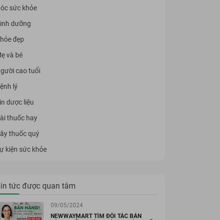
óc sức khỏe
inh dưỡng
hỏe đẹp
ẹ và bé
gười cao tuổi
ệnh lý
in dược liệu
ài thuốc hay
ây thuốc quý
ự kiện sức khỏe
in tức được quan tâm
09/05/2024
NEWWAYMART TÌM ĐỐI TÁC BÁN