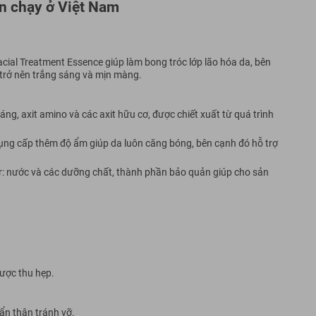
án chạy ở Việt Nam
acial Treatment Essence giúp làm bong tróc lớp lão hóa da, bên
 trở nên trắng sáng và mịn màng.
ng, axit amino và các axit hữu cơ, được chiết xuất từ quá trình
c dụng cấp thêm độ ẩm giúp da luôn căng bóng, bên cạnh đó hỗ trợ
r: nước và các dưỡng chất, thành phần bảo quản giúp cho sản
được thu hẹp.
ẩn thận tránh vỡ.