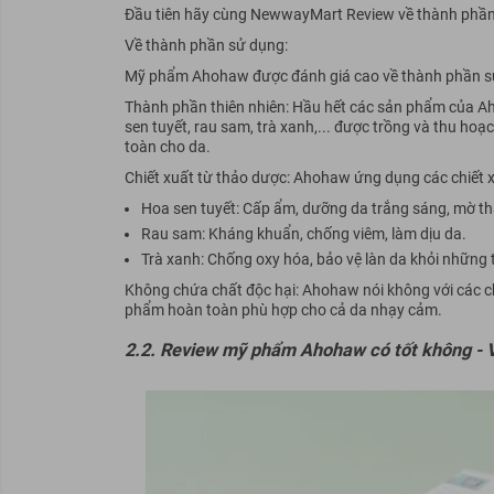
Đầu tiên hãy cùng NewwayMart Review về thành phầ
Về thành phần sử dụng:
Mỹ phẩm Ahohaw được đánh giá cao về thành phần sử d
Thành phần thiên nhiên: Hầu hết các sản phẩm của A
sen tuyết, rau sam, trà xanh,... được trồng và thu ho
toàn cho da.
Chiết xuất từ thảo dược: Ahohaw ứng dụng các chiết 
Hoa sen tuyết: Cấp ẩm, dưỡng da trắng sáng, mờ 
Rau sam: Kháng khuẩn, chống viêm, làm dịu da.
Trà xanh: Chống oxy hóa, bảo vệ làn da khỏi những t
Không chứa chất độc hại: Ahohaw nói không với các ch
phẩm hoàn toàn phù hợp cho cả da nhạy cảm.
2.2. Review mỹ phẩm Ahohaw có tốt không - 