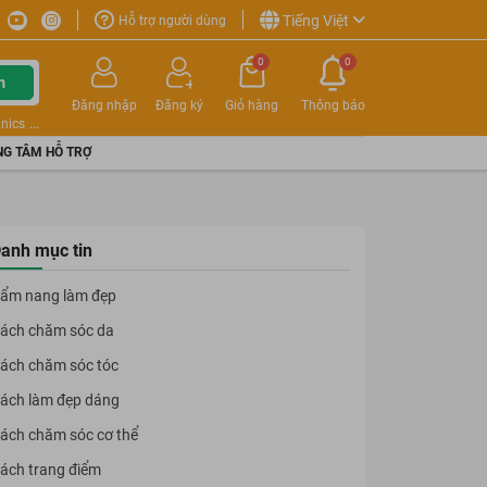
Tiếng Việt
Hỗ trợ người dùng
0
0
m
Đăng nhập
Đăng ký
Giỏ hàng
Thông báo
nics
G TÂM HỖ TRỢ
anh mục tin
ẩm nang làm đẹp
ách chăm sóc da
ách chăm sóc tóc
ách làm đẹp dáng
ách chăm sóc cơ thể
ách trang điểm