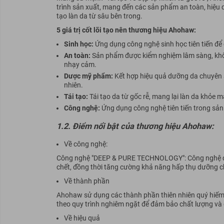
trình sản xuất, mang đến các sản phẩm an toàn, hiệu q
tạo làn da từ sâu bên trong.
5 giá trị cốt lõi tạo nên thương hiệu Ahohaw:
Sinh học:
Ứng dụng công nghệ sinh học tiên tiến để 
An toàn:
Sản phẩm được kiểm nghiệm lâm sàng, khôn
nhạy cảm.
Dược mỹ phẩm:
Kết hợp hiệu quả dưỡng da chuyên 
nhiên.
Tái tạo:
Tái tạo da từ gốc rễ, mang lại làn da khỏe m
Công nghệ:
Ứng dụng công nghệ tiên tiến trong sản
1.2. Điểm nổi bật của thương hiệu Ahohaw:
Về công nghệ:
Công nghệ "DEEP & PURE TECHNOLOGY": Công nghệ độc 
chết, đồng thời tăng cường khả năng hấp thụ dưỡng c
Về thành phần
Ahohaw sử dụng các thành phần thiên nhiên quý hiếm n
theo quy trình nghiêm ngặt để đảm bảo chất lượng và 
Về hiệu quả