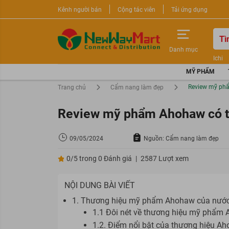
Kênh người bán
Cộng tác viên
Tải ứng dụng
Danh mục
Ichi
Nước 
MỸ PHẨM
Sữa r
Review mỹ phẩ
Trang chủ
Cẩm nang làm đẹp
Review mỹ phẩm Ahohaw có tố
09/05/2024
Nguồn: Cẩm nang làm đẹp
0/5 trong 0 Đánh giá
|
2587 Lượt xem
NỘI DUNG BÀI VIẾT
1. Thương hiệu mỹ phẩm Ahohaw của nướ
1.1 Đôi nét về thương hiệu mỹ phẩ
1.2. Điểm nổi bật của thương hiệu A