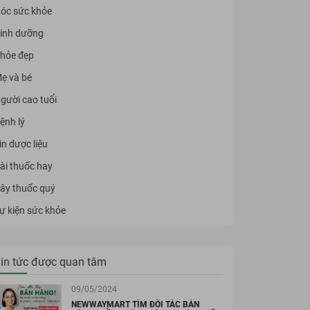
óc sức khỏe
inh dưỡng
hỏe đẹp
ẹ và bé
gười cao tuổi
ệnh lý
in dược liệu
ài thuốc hay
ây thuốc quý
ự kiện sức khỏe
in tức được quan tâm
09/05/2024
NEWWAYMART TÌM ĐỐI TÁC BÁN