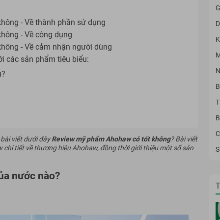
G
không - Về thành phần sử dụng
D
không - Về công dụng
K
không - Về cảm nhận người dùng
M
i các sản phẩm tiêu biểu:
N
u?
B
T
B
C
bài viết dưới đây
Review mỹ phẩm Ahohaw có tốt không
? Bài viết
 chi tiết về thương hiệu Ahohaw, đồng thời giới thiệu một số sản
S
ủa nước nào?
T