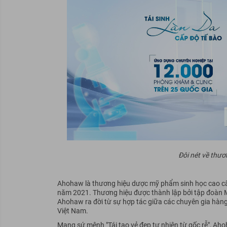
Đôi nét về th
Ahohaw là thương hiệu dược mỹ phẩm sinh học cao cấp
năm 2021. Thương hiệu được thành lập bởi tập đoàn Me
Ahohaw ra đời từ sự hợp tác giữa các chuyên gia hà
Việt Nam.
Mang sứ mệnh "Tái tạo vẻ đẹp tự nhiên từ gốc rễ", Ah