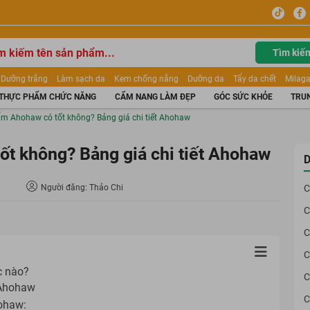
Tìm kiế
Dưỡng trắng
Làm sạch da
Kem chống nắng
Dưỡng da
Tẩy da chết
Milaga
tẩy trang
Kem trang điểm
Dưỡng trắng Dior
Mỹ phẩm
Mặt nạ
Tinh chất
THỰC PHẨM CHỨC NĂNG
CẨM NANG LÀM ĐẸP
GÓC SỨC KHỎE
TRUN
ửa mặt
Kem Mộc Qua
m Ahohaw có tốt không? Bảng giá chi tiết Ahohaw
t không? Bảng giá chi tiết Ahohaw
D
Người đăng: Thảo Chi
C
C
C
C
c nào?
C
m Ahohaw
C
hohaw: