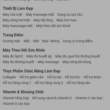
Kem tan mỡ bụng
Kem tẩy lông
Sữa tắm
Thiết Bị Làm Đẹp
Máy rửa mặt
Máy massage mặt
Dụng cụ cạo râu
Máy xông hơi mặt
Máy tẩy lông
Máy hút mụn
Máy masssage mặt
Máy theo dõi sức khoẻ
Trang Điểm
Gương mặt
Mắt
Môi
Nail - Móng
Dụng cụ trang điểm
Máy Theo Dõi Sức Khỏe
Máy đo SpO2
Máy đo huyết áp
Máy đo, que thử đường huyết
Máy đo đường huyết
Máy massage
Máy xông khí dung
Thực Phẩm Chức Năng Làm Đẹp
Collagen
Hỗ trợ giảm cân
Hỗ trợ da
Hỗ trợ tóc
Hỗ trợ khác
Hỗ trợ tăng vòng 1
Hỗ trợ tăng vòng 3
Hỗ trợ tăng cân
Vitamin & Khoáng Chất
Vitamin tổng hợp
Bổ sung canxi & vitamin D
Vitamin C các loại
Vitamin E các loại