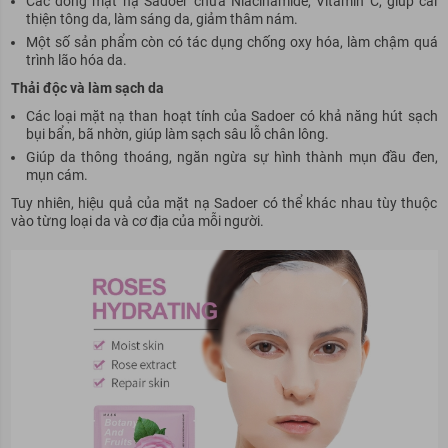
Các dòng mặt nạ Sadoer chứa Niacinamide, Vitamin C, giúp cải
thiện tông da, làm sáng da, giảm thâm nám.
Một số sản phẩm còn có tác dụng chống oxy hóa, làm chậm quá
trình lão hóa da.
Thải độc và làm sạch da
Các loại mặt nạ than hoạt tính của Sadoer có khả năng hút sạch
bụi bẩn, bã nhờn, giúp làm sạch sâu lỗ chân lông.
Giúp da thông thoáng, ngăn ngừa sự hình thành mụn đầu đen,
mụn cám.
Tuy nhiên, hiệu quả của mặt nạ Sadoer có thể khác nhau tùy thuộc
vào từng loại da và cơ địa của mỗi người.