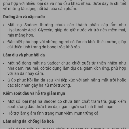
phù hợp với nhiều loại da và nhu cầu khác nhau. Dưới đây là chi tiết
về những tác dụng nổi bật của sản phẩm:
Dưỡng ẩm và cấp nước
Mặt nạ Sadoer thường chứa các thành phần cấp ẩm như
Hyaluronic Acid, Glycerin, giúp da giữ nước và trở nên mềm mại,
mịn màng hơn.
Đặc biệt phù hợp với những người có làn da khô, thiếu nước, giúp
cải thiện tình trạng da bong tróc, khô ráp.
Làm dịu và phục hồi da
Một số dòng mặt nạ Sadoer chứa chiết xuất từ thiên nhiên như
nha đam, rau má, có tác dụng làm dịu da, giảm kích ứng, phù hợp
với làn da nhạy cảm.
Giúp phục hồi làn da sau khi tiếp xúc với ánh nắng mặt trời hoặc
các tác nhân gây hại từ môi trường.
Kiểm soát dầu và hỗ trợ giảm mụn
Một số loại mặt nạ Sadoer có chứa tinh chất tràm trà, giúp kiểm
soát lượng dầu thừa trên da, ngăn ngừa sự hình thành mụn.
Hỗ trợ làm giảm tình trạng mụn viêm, mụn trứng cá.
Làm sáng da, chống lão hoá