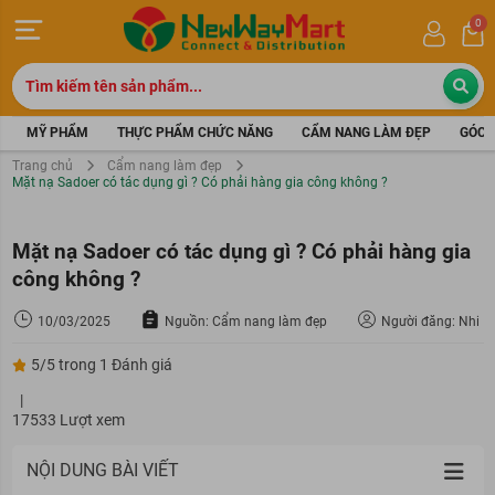
0
MỸ PHẨM
THỰC PHẨM CHỨC NĂNG
CẨM NANG LÀM ĐẸP
GÓC 
Trang chủ
Cẩm nang làm đẹp
Mặt nạ Sadoer có tác dụng gì ? Có phải hàng gia công không ?
Mặt nạ Sadoer có tác dụng gì ? Có phải hàng gia
công không ?
10/03/2025
Nguồn: Cẩm nang làm đẹp
Người đăng: Nhi
5/5 trong 1 Đánh giá
|
17533 Lượt xem
NỘI DUNG BÀI VIẾT