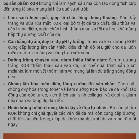
bộ sản phẩm KOR
không chỉ làm sạch sâu mà còn tác động tích cực
đến từng tế bào, mang lại hiệu quả vượt trội:
Làm sạch hiệu quả, giúp lỗ chân lông thông thoáng:
Dầu tẩy
trang và sữa rửa mặt KOR loại bỏ triệt để tạp chất, dầu thừa và
cặn trang điểm, ngăn chặn hình thành mụn và tối ưu hóa khả năng
hấp thụ dưỡng chất của da.
Cân bằng độ ẩm, duy trì độ pH lý tưởng:
Toner và kem dưỡng KOR
cung cấp lượng ẩm cần thiết, điều chỉnh độ pH, giữ cho da luôn
mềm mại, mịn màng và căng tràn sức sống.
Dưỡng trắng chuyên sâu, giảm thiểu thâm nám:
Serum dưỡng
trắng KOR thẩm thấu sâu vào da, ức chế quá trình sản xuất
melanin, làm mờ vết thâm nám và mang lại làn da trắng sáng đồng
đều.
Chống lão hóa toàn diện, tăng cường độ săn chắc:
Các chất
chống oxy hóa trong toner và kem dưỡng KOR bảo vệ da khỏi tác
động của gốc tự do, kích thích sản sinh collagen và elastin, giảm
nếp nhăn và tăng độ đàn hồi.
Nuôi dưỡng từ bên trong, khơi dậy vẻ đẹp tự nhiên:
Bộ sản phẩm
KOR không chỉ giải quyết các vấn đề da mà còn cung cấp dưỡng
chất từ sâu bên trong, giúp da khỏe mạnh, tươi tắn và rạng rỡ mỗi
ngày.