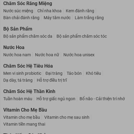
Chăm Sóc Răng Miệng
Nước súc miệng
Chỉ nha khoa
Kem đánh răng
Bàn chải đánh răng
Máy tăm nước
Làm trắng răng
Bộ Sản Phẩm
Bộ sản phẩm chăm sóc da
Bộ sản phẩm chăm sóc tóc
Nước Hoa
Nước hoa nam
Nước hoa nữ
Nước hoa unisex
Chăm Sóc Hệ Tiêu Hóa
Men vi sinh probiotic
Đại tràng
Táo bón
Khó tiêu
Dạ dày, tá tràng
Hỗ trợ điều trị trĩ
Chăm Sóc Hệ Thần Kinh
Tuần hoàn máu
Hỗ trợ giấc ngủ ngon
Bổ não - Cải thiện trí nhớ
Vitamin Cho Mẹ Bầu
Vitamin cho mẹ bầu
Vitamin cho mẹ sau sinh
Vitamin tiền mang thai