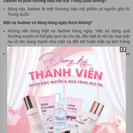
Sadoer có phải thương hiệu nội địa Trung Quốc không?
Đúng vậy, Sadoer là một thương hiệu mỹ phẩm có nguồn gốc từ
Trung Quốc.
Mặt nạ Sadoer có dùng hàng ngày được không?
Không nên dùng mặt nạ Sadoer hàng ngày. Việc sử dụng quá
thường xuyên có thể gây quá tải cho da, đặc biệt là với các loại mặt
nạ có tác dụng mạnh như mặt nạ đất sét hoặc mặt nạ làm trắng
da.
Tần suất sử dụng mặt nạ lý tưởng là 2-3 lần/tuần, tùy thuộc vào
loại mặt nạ và tình trạng da của bạn.