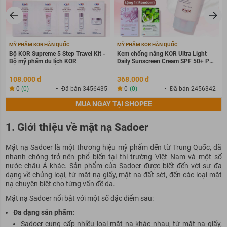
MỸ PHẨM KOR HÀN QUỐC
MỸ PHẨM KOR HÀN QUỐC
Bộ KOR Supreme 5 Step Travel Kit -
Kem chống nắng KOR Ultra Light
Bộ mỹ phẩm du lịch KOR
Daily Sunscreen Cream SPF 50+ PA
++++
108.000 đ
368.000 đ
0
(0)
Đã bán 3456435
0
(0)
Đã bán 2456342
MUA NGAY TẠI SHOPEE
1. Giới thiệu về mặt nạ Sadoer
Mặt nạ Sadoer là một thương hiệu mỹ phẩm đến từ Trung Quốc, đã
nhanh chóng trở nên phổ biến tại thị trường Việt Nam và một số
nước châu Á khác. Sản phẩm của Sadoer được biết đến với sự đa
dạng về chủng loại, từ mặt nạ giấy, mặt nạ đất sét, đến các loại mặt
nạ chuyên biệt cho từng vấn đề da.
Mặt nạ Sadoer nổi bật với một số đặc điểm sau:
Đa dạng sản phẩm:
Sadoer cung cấp nhiều loại mặt nạ khác nhau, từ mặt nạ giấy,