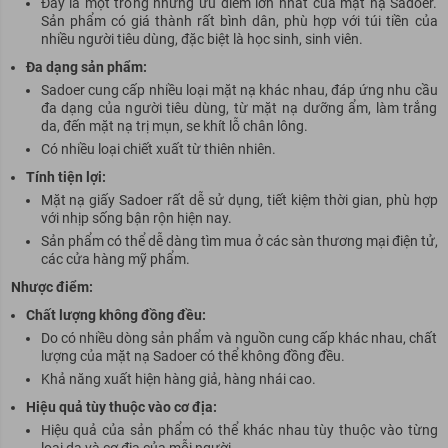
Đây là một trong những ưu điểm lớn nhất của mặt nạ Sadoer.
Sản phẩm có giá thành rất bình dân, phù hợp với túi tiền của
nhiều người tiêu dùng, đặc biệt là học sinh, sinh viên.
Đa dạng sản phẩm:
Sadoer cung cấp nhiều loại mặt nạ khác nhau, đáp ứng nhu cầu
đa dạng của người tiêu dùng, từ mặt nạ dưỡng ẩm, làm trắng
da, đến mặt nạ trị mụn, se khít lỗ chân lông.
Có nhiều loại chiết xuất từ thiên nhiên.
Tính tiện lợi:
Mặt nạ giấy Sadoer rất dễ sử dụng, tiết kiệm thời gian, phù hợp
với nhịp sống bận rộn hiện nay.
Sản phẩm có thể dễ dàng tìm mua ở các sàn thương mại điện tử,
các cửa hàng mỹ phẩm.
Nhược điểm:
Chất lượng không đồng đều:
Do có nhiều dòng sản phẩm và nguồn cung cấp khác nhau, chất
lượng của mặt nạ Sadoer có thể không đồng đều.
Khả năng xuất hiện hàng giả, hàng nhái cao.
Hiệu quả tùy thuộc vào cơ địa:
Hiệu quả của sản phẩm có thể khác nhau tùy thuộc vào từng
loại da và cơ địa của mỗi người.