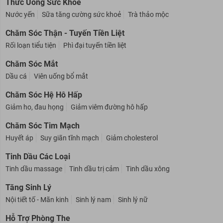
Thức Uống Sức Khỏe
Nước yến
Sữa tăng cường sức khoẻ
Trà thảo mộc
Chăm Sóc Thận - Tuyến Tiền Liệt
Rối loạn tiểu tiện
Phì đại tuyến tiền liệt
Chăm Sóc Mắt
Dầu cá
Viên uống bổ mắt
Chăm Sóc Hệ Hô Hấp
Giảm ho, đau họng
Giảm viêm đường hô hấp
Chăm Sóc Tim Mạch
Huyết áp
Suy giãn tĩnh mạch
Giảm cholesterol
Tinh Dầu Các Loại
Tinh dầu massage
Tinh dầu trị cảm
Tinh dầu xông
Tăng Sinh Lý
Nội tiết tố - Mãn kinh
Sinh lý nam
Sinh lý nữ