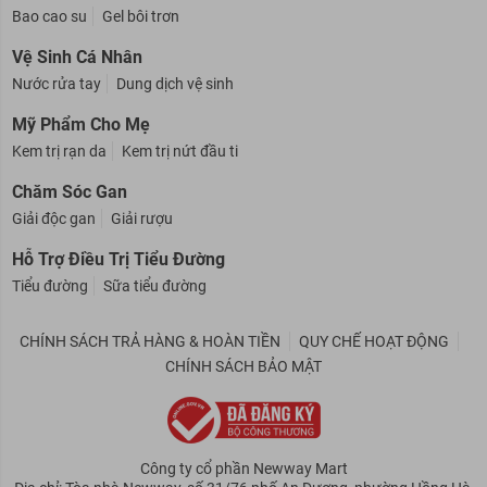
Hỗ Trợ Phòng The
Bao cao su
Gel bôi trơn
Vệ Sinh Cá Nhân
Nước rửa tay
Dung dịch vệ sinh
Mỹ Phẩm Cho Mẹ
Kem trị rạn da
Kem trị nứt đầu ti
Chăm Sóc Gan
Giải độc gan
Giải rượu
Hỗ Trợ Điều Trị Tiểu Đường
Tiểu đường
Sữa tiểu đường
CHÍNH SÁCH TRẢ HÀNG & HOÀN TIỀN
QUY CHẾ HOẠT ĐỘNG
CHÍNH SÁCH BẢO MẬT