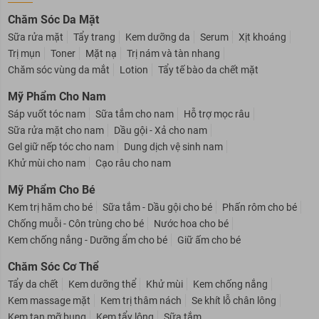
DANH MỤC SẢN PHẨM
Chăm Sóc Da Mặt
Sữa rửa mặt
Tẩy trang
Kem dưỡng da
Serum
Xịt khoáng
Trị mụn
Toner
Mặt nạ
Trị nám và tàn nhang
Chăm sóc vùng da mắt
Lotion
Tẩy tế bào da chết mặt
Mỹ Phẩm Cho Nam
Sáp vuốt tóc nam
Sữa tắm cho nam
Hỗ trợ mọc râu
Sữa rửa mặt cho nam
Dầu gội - Xả cho nam
Gel giữ nếp tóc cho nam
Dung dịch vệ sinh nam
Khử mùi cho nam
Cạo râu cho nam
Mỹ Phẩm Cho Bé
Kem trị hăm cho bé
Sữa tắm - Dầu gội cho bé
Phấn rôm cho bé
Chống muỗi - Côn trùng cho bé
Nước hoa cho bé
Kem chống nắng - Dưỡng ẩm cho bé
Giữ ấm cho bé
Chăm Sóc Cơ Thể
Tẩy da chết
Kem dưỡng thể
Khử mùi
Kem chống nắng
Kem massage mặt
Kem trị thâm nách
Se khít lỗ chân lông