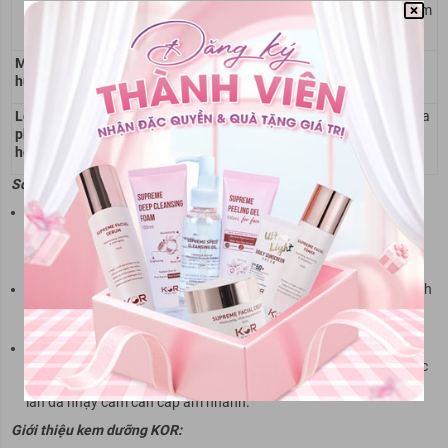
dính
lớp ẩm nhẹ trên da
hoa cúc giúp làm
dịu da
Mùi
Nhẹ nhàng, thư
Hương thảo mộc
Mùi hoa cúc tự
hương
giãn
dịu nhẹ
nhiên
Loại da
Mọi loại da, đặc biệt
Da khô, da thường
Da nhạy cảm, da
phù
là da thiếu nước
kích ứng
hợp
So sánh tổng quan:
Vichy Quenching Mineral Mask
vượt trội về khả năng cấp nước
tức thì, phù hợp cho những ai muốn
cấp ẩm nhanh chóng
mà
không cần để qua đêm. Công thức dịu nhẹ và giàu khoáng chất
giúp
làm dịu da
hiệu quả.
Laneige Water Sleeping Mask
thiên về dưỡng ẩm suốt đêm, thích
hợp với
da khô, da thiếu nước lâu ngày
. Nếu bạn muốn một sản
phẩm dưỡng ẩm sâu qua đêm, đây sẽ là lựa chọn phù hợp hơn.
Kiehl’s Calendula & Aloe Soothing Hydration Mask
mạnh về
khả
năng làm dịu da
, đặc biệt phù hợp cho làn da đang kích ứng hoặc
nhạy cảm với môi trường. Giá thành cao hơn nhưng phù hợp với
làn da nhạy cảm cần cấp ẩm nhanh.
Giới thiệu kem dưỡng KOR: