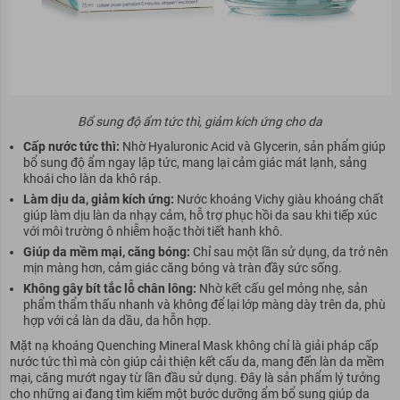
Bổ sung độ ẩm tức thì, giảm kích ứng cho da
Cấp nước tức thì:
Nhờ Hyaluronic Acid và Glycerin, sản phẩm giúp
bổ sung độ ẩm ngay lập tức, mang lại cảm giác mát lạnh, sảng
khoái cho làn da khô ráp.
Làm dịu da, giảm kích ứng:
Nước khoáng Vichy giàu khoáng chất
giúp làm dịu làn da nhạy cảm, hỗ trợ phục hồi da sau khi tiếp xúc
với môi trường ô nhiễm hoặc thời tiết hanh khô.
Giúp da mềm mại, căng bóng:
Chỉ sau một lần sử dụng, da trở nên
mịn màng hơn, cảm giác căng bóng và tràn đầy sức sống.
Không gây bít tắc lỗ chân lông:
Nhờ kết cấu gel mỏng nhẹ, sản
phẩm thẩm thấu nhanh và không để lại lớp màng dày trên da, phù
hợp với cả làn da dầu, da hỗn hợp.
Mặt nạ khoáng Quenching Mineral Mask không chỉ là giải pháp cấp
nước tức thì mà còn giúp cải thiện kết cấu da, mang đến làn da mềm
mại, căng mướt ngay từ lần đầu sử dụng. Đây là sản phẩm lý tưởng
cho những ai đang tìm kiếm một bước dưỡng ẩm bổ sung giúp da