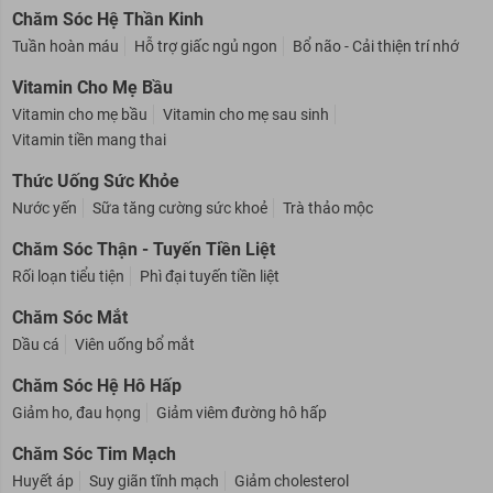
Chăm Sóc Hệ Thần Kinh
Tuần hoàn máu
Hỗ trợ giấc ngủ ngon
Bổ não - Cải thiện trí nhớ
Vitamin Cho Mẹ Bầu
Vitamin cho mẹ bầu
Vitamin cho mẹ sau sinh
Vitamin tiền mang thai
Thức Uống Sức Khỏe
Nước yến
Sữa tăng cường sức khoẻ
Trà thảo mộc
Chăm Sóc Thận - Tuyến Tiền Liệt
Rối loạn tiểu tiện
Phì đại tuyến tiền liệt
Chăm Sóc Mắt
Dầu cá
Viên uống bổ mắt
Chăm Sóc Hệ Hô Hấp
Giảm ho, đau họng
Giảm viêm đường hô hấp
Chăm Sóc Tim Mạch
Huyết áp
Suy giãn tĩnh mạch
Giảm cholesterol