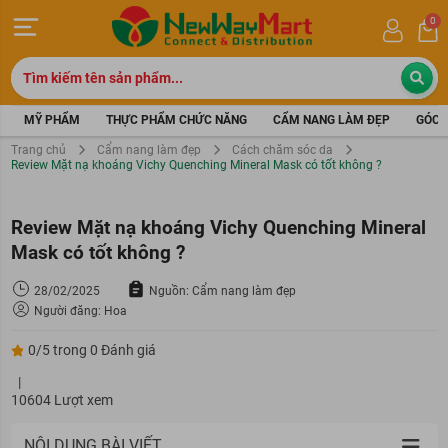
0
MỸ PHẨM
THỰC PHẨM CHỨC NĂNG
CẨM NANG LÀM ĐẸP
GÓC 
Trang chủ
Cẩm nang làm đẹp
Cách chăm sóc da
Review Mặt nạ khoáng Vichy Quenching Mineral Mask có tốt không ?
Review Mặt nạ khoáng Vichy Quenching Mineral
Mask có tốt không ?
28/02/2025
Nguồn: Cẩm nang làm đẹp
Người đăng: Hoa
0/5 trong 0 Đánh giá
|
10604 Lượt xem
NỘI DUNG BÀI VIẾT