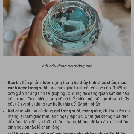
Kết cấu dạng gel mỏng nhẹ
Bao bì:
Sản phẩm được đựng trong
hũ thủy tinh chắc chắn, màu
xanh ngọc trong suốt
, tạo cảm giác tươi mát và cao cấp. Thiết kế
đơn giản nhưng tinh tế, giúp người dùng dễ dàng quan sát kết cấu
bên trong. Tuy nhiên, dạng hũ có thể khiến một số người cảm thấy
bất tiện vì phải dùng tay hoặc thìa để lấy sản phẩm.
Kết cấu:
Mặt nạ có dạng
gel trong suốt, mỏng nhẹ
, khi thoa lên da
mang lại cảm giác mát lạnh ngay lập tức. Chất gel không quá đặc,
dễ dàng tán đều và thẩm thấu nhanh, không để lại cảm giác nhờn
dính hay bít tắc lỗ chân lông.
Mùi hương:
Sản phẩm có
mùi hương nhẹ nhàng, thư giãn
, không