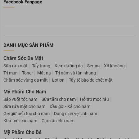
Facebook Fanpage
DANH MỤC SẢN PHẨM
Chăm Sóc Da Mặt
Sữa rửa mặt
Tẩy trang
Kem dưỡng da
Serum
Xịt khoáng
Trị mụn
Toner
Mặt nạ
Trị nám và tàn nhang
Chăm sóc vùng da mắt
Lotion
Tẩy tế bào da chết mặt
Mỹ Phẩm Cho Nam
Sáp vuốt tóc nam
Sữa tắm cho nam
Hỗ trợ mọc râu
Sữa rửa mặt cho nam
Dầu gội - Xả cho nam
Gel giữ nếp tóc cho nam
Dung dịch vệ sinh nam
Khử mùi cho nam
Cạo râu cho nam
Mỹ Phẩm Cho Bé