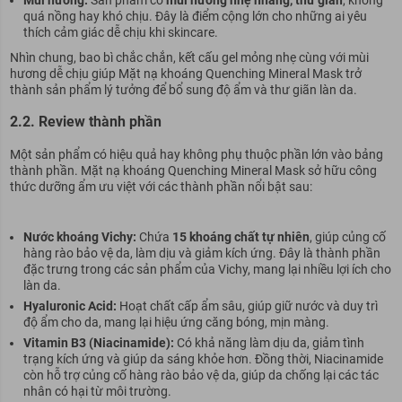
quá nồng hay khó chịu. Đây là điểm cộng lớn cho những ai yêu
thích cảm giác dễ chịu khi skincare.
Nhìn chung, bao bì chắc chắn, kết cấu gel mỏng nhẹ cùng với mùi
hương dễ chịu giúp Mặt nạ khoáng Quenching Mineral Mask trở
thành sản phẩm lý tưởng để bổ sung độ ẩm và thư giãn làn da.
2.2. Review thành phần
Một sản phẩm có hiệu quả hay không phụ thuộc phần lớn vào bảng
thành phần. Mặt nạ khoáng Quenching Mineral Mask sở hữu công
thức dưỡng ẩm ưu việt với các thành phần nổi bật sau:
Nước khoáng Vichy:
Chứa
15 khoáng chất tự nhiên
, giúp củng cố
hàng rào bảo vệ da, làm dịu và giảm kích ứng. Đây là thành phần
đặc trưng trong các sản phẩm của Vichy, mang lại nhiều lợi ích cho
làn da.
Hyaluronic Acid:
Hoạt chất cấp ẩm sâu, giúp giữ nước và duy trì
độ ẩm cho da, mang lại hiệu ứng căng bóng, mịn màng.
Vitamin B3 (Niacinamide):
Có khả năng làm dịu da, giảm tình
trạng kích ứng và giúp da sáng khỏe hơn. Đồng thời, Niacinamide
còn hỗ trợ củng cố hàng rào bảo vệ da, giúp da chống lại các tác
nhân có hại từ môi trường.