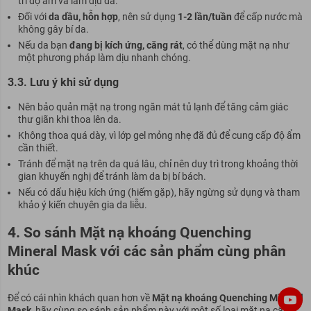
trì độ ẩm và làm dịu da.
Đối với
da dầu, hỗn hợp
, nên sử dụng
1-2 lần/tuần
để cấp nước mà
không gây bí da.
Nếu da bạn
đang bị kích ứng, căng rát
, có thể dùng mặt nạ như
một phương pháp làm dịu nhanh chóng.
3.3. Lưu ý khi sử dụng
Nên bảo quản mặt nạ trong ngăn mát tủ lạnh để tăng cảm giác
thư giãn khi thoa lên da.
Không thoa quá dày, vì lớp gel mỏng nhẹ đã đủ để cung cấp độ ẩm
cần thiết.
Tránh để mặt nạ trên da quá lâu, chỉ nên duy trì trong khoảng thời
gian khuyến nghị để tránh làm da bị bí bách.
Nếu có dấu hiệu kích ứng (hiếm gặp), hãy ngừng sử dụng và tham
khảo ý kiến chuyên gia da liễu.
4. So sánh Mặt nạ khoáng Quenching
Mineral Mask với các sản phẩm cùng phân
khúc
Để có cái nhìn khách quan hơn về
Mặt nạ khoáng Quenching Mineral
Mask
, hãy cùng so sánh sản phẩm này với một số loại mặt nạ cấp