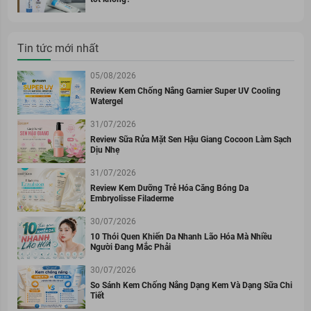
Tin tức mới nhất
05/08/2026
Review Kem Chống Nắng Garnier Super UV Cooling
Watergel
31/07/2026
Review Sữa Rửa Mặt Sen Hậu Giang Cocoon Làm Sạch
Dịu Nhẹ
31/07/2026
Review Kem Dưỡng Trẻ Hóa Căng Bóng Da
Embryolisse Filaderme
30/07/2026
10 Thói Quen Khiến Da Nhanh Lão Hóa Mà Nhiều
Người Đang Mắc Phải
30/07/2026
So Sánh Kem Chống Nắng Dạng Kem Và Dạng Sữa Chi
Tiết