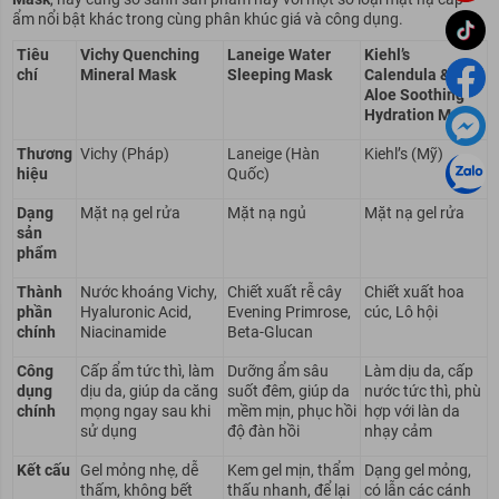
ẩm nổi bật khác trong cùng phân khúc giá và công dụng.
Tiêu
Vichy Quenching
Laneige Water
Kiehl’s
chí
Mineral Mask
Sleeping Mask
Calendula &
Aloe Soothing
Hydration Mask
Thương
Vichy (Pháp)
Laneige (Hàn
Kiehl’s (Mỹ)
hiệu
Quốc)
Dạng
Mặt nạ gel rửa
Mặt nạ ngủ
Mặt nạ gel rửa
sản
phẩm
Thành
Nước khoáng Vichy,
Chiết xuất rễ cây
Chiết xuất hoa
phần
Hyaluronic Acid,
Evening Primrose,
cúc, Lô hội
chính
Niacinamide
Beta-Glucan
Công
Cấp ẩm tức thì, làm
Dưỡng ẩm sâu
Làm dịu da, cấp
dụng
dịu da, giúp da căng
suốt đêm, giúp da
nước tức thì, phù
chính
mọng ngay sau khi
mềm mịn, phục hồi
hợp với làn da
sử dụng
độ đàn hồi
nhạy cảm
Kết cấu
Gel mỏng nhẹ, dễ
Kem gel mịn, thẩm
Dạng gel mỏng,
thấm, không bết
thấu nhanh, để lại
có lẫn các cánh