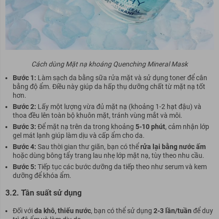
Cách dùng Mặt nạ khoáng Quenching Mineral Mask
Bước 1:
Làm sạch da bằng sữa rửa mặt và sử dụng toner để cân
bằng độ ẩm. Điều này giúp da hấp thụ dưỡng chất từ mặt nạ tốt
hơn.
Bước 2:
Lấy một lượng vừa đủ mặt nạ (khoảng 1-2 hạt đậu) và
thoa đều lên toàn bộ khuôn mặt, tránh vùng mắt và môi.
Bước 3:
Để mặt nạ trên da trong khoảng
5-10 phút
, cảm nhận lớp
gel mát lạnh giúp làm dịu và cấp ẩm cho da.
Bước 4:
Sau thời gian thư giãn, bạn có thể
rửa lại bằng nước ấm
hoặc dùng bông tẩy trang lau nhẹ lớp mặt nạ, tùy theo nhu cầu.
Bước 5:
Tiếp tục các bước dưỡng da tiếp theo như serum và kem
dưỡng để khóa ẩm.
3.2. Tần suất sử dụng
Đối với
da khô, thiếu nước
, bạn có thể sử dụng
2-3 lần/tuần
để duy