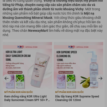
là điều vô cùng quan trọng.
Vichy là thương hiệu dược mỹ phẩm nổi
tiếng từ Pháp, chuyên cung cấp các sản phẩm chăm sóc da và
dưỡng ẩm với thành phần chính từ nước khoáng Vichy
. Một trong
những sản phẩm nổi bật giúp cấp nước tức thì chính là
Mặt nạ
khoáng Quenching Mineral Mask
. Với công thức giàu khoáng chất
thiên nhiên và kết cấu dịu nhẹ, sản phẩm không chỉ phục hồi làn da
khô ráp mà còn mang đến cảm giác thư giãn, dễ chịu sau mỗi lần sử
dụng. Theo chân
NewwayMart
tìm hiểu về dòng mặt nạ đặc biệt này
nhé.
MỸ PHẨM KOR HÀN QUỐC
MỸ PHẨM KOR HÀN QUỐC
Kem chống nắng KOR Ultra Light
Dầu tẩy trang KOR Supreme Speed
Daily Sunscreen Cream SPF 50+ PA
Cleansing Oil 120ml
++++