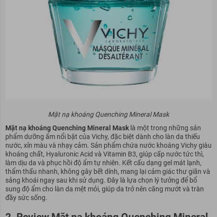
Mặt nạ khoáng Quenching Mineral Mask
Mặt nạ khoáng Quenching Mineral Mask
là một trong những sản
phẩm dưỡng ẩm nổi bật của Vichy, đặc biệt dành cho làn da thiếu
nước, xỉn màu và nhạy cảm. Sản phẩm chứa
nước khoáng Vichy giàu
khoáng chất, Hyaluronic Acid và Vitamin B3
, giúp cấp nước tức thì,
làm dịu da và phục hồi độ ẩm tự nhiên. Kết cấu dạng gel mát lạnh,
thẩm thấu nhanh, không gây bết dính, mang lại cảm giác thư giãn và
sảng khoái ngay sau khi sử dụng. Đây là lựa chọn lý tưởng để bổ
sung độ ẩm cho làn da mệt mỏi, giúp da trở nên căng mướt và tràn
đầy sức sống.
2. Review Mặt nạ khoáng Quenching Mineral