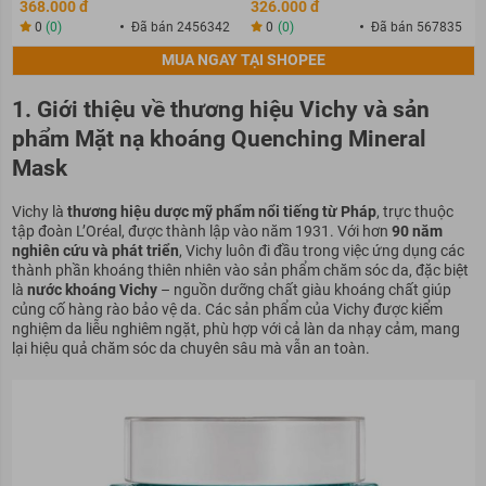
368.000 đ
326.000 đ
0
(0)
Đã bán 2456342
0
(0)
Đã bán 567835
MUA NGAY TẠI SHOPEE
1. Giới thiệu về thương hiệu Vichy và sản
phẩm Mặt nạ khoáng Quenching Mineral
Mask
Vichy là
thương hiệu dược mỹ phẩm nổi tiếng từ Pháp
, trực thuộc
tập đoàn L’Oréal, được thành lập vào năm 1931. Với hơn
90 năm
nghiên cứu và phát triển
, Vichy luôn đi đầu trong việc ứng dụng các
thành phần khoáng thiên nhiên vào sản phẩm chăm sóc da, đặc biệt
là
nước khoáng Vichy
– nguồn dưỡng chất giàu khoáng chất giúp
củng cố hàng rào bảo vệ da. Các sản phẩm của Vichy được kiểm
nghiệm da liễu nghiêm ngặt, phù hợp với cả làn da nhạy cảm, mang
lại hiệu quả chăm sóc da chuyên sâu mà vẫn an toàn.