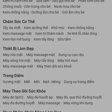
Kem trị hăm cho bé
Sữa tắm - Dầu gội cho bé
Phấn rôm cho bé
Chống muỗi - Côn trùng cho bé
Nước hoa cho bé
Kem chống nắng - Dưỡng ẩm cho bé
Giữ ấm cho bé
Chăm Sóc Cơ Thể
Tẩy da chết
Kem dưỡng thể
Khử mùi
Kem chống nắng
Kem massage mặt
Kem trị thâm nách
Se khít lỗ chân lông
Kem tan mỡ bụng
Kem tẩy lông
Sữa tắm
Thiết Bị Làm Đẹp
Máy rửa mặt
Máy massage mặt
Dụng cụ cạo râu
Máy xông hơi mặt
Máy tẩy lông
Máy hút mụn
Máy masssage mặt
Máy theo dõi sức khoẻ
Trang Điểm
Gương mặt
Mắt
Môi
Nail - Móng
Dụng cụ trang điểm
Máy Theo Dõi Sức Khỏe
Máy đo SpO2
Máy đo huyết áp
Máy đo, que thử đường huyết
Máy đo đường huyết
Máy massage
Máy xông khí dung