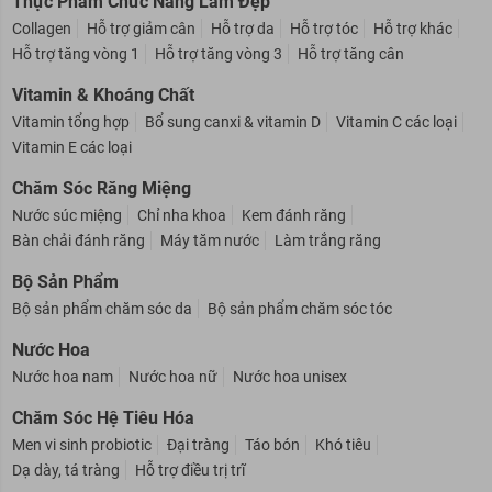
Thực Phẩm Chức Năng Làm Đẹp
Collagen
Hỗ trợ giảm cân
Hỗ trợ da
Hỗ trợ tóc
Hỗ trợ khác
Hỗ trợ tăng vòng 1
Hỗ trợ tăng vòng 3
Hỗ trợ tăng cân
Vitamin & Khoáng Chất
Vitamin tổng hợp
Bổ sung canxi & vitamin D
Vitamin C các loại
Vitamin E các loại
Chăm Sóc Răng Miệng
Nước súc miệng
Chỉ nha khoa
Kem đánh răng
Bàn chải đánh răng
Máy tăm nước
Làm trắng răng
Bộ Sản Phẩm
Bộ sản phẩm chăm sóc da
Bộ sản phẩm chăm sóc tóc
Nước Hoa
Nước hoa nam
Nước hoa nữ
Nước hoa unisex
Chăm Sóc Hệ Tiêu Hóa
Men vi sinh probiotic
Đại tràng
Táo bón
Khó tiêu
Dạ dày, tá tràng
Hỗ trợ điều trị trĩ