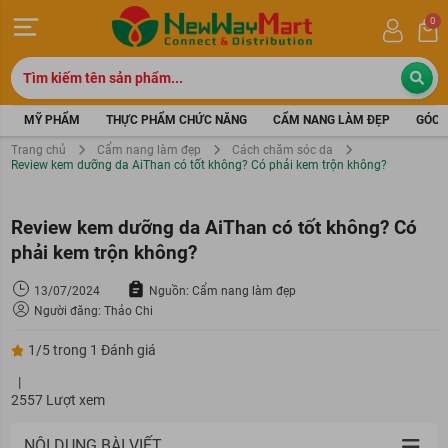
0
MỸ PHẨM
THỰC PHẨM CHỨC NĂNG
CẨM NANG LÀM ĐẸP
GÓC 
Trang chủ
Cẩm nang làm đẹp
Cách chăm sóc da
Review kem dưỡng da AiThan có tốt không? Có phải kem trộn không?
Review kem dưỡng da AiThan có tốt không? Có
phải kem trộn không?
13/07/2024
Nguồn: Cẩm nang làm đẹp
Người đăng: Thảo Chi
1/5 trong 1 Đánh giá
|
2557 Lượt xem
NỘI DUNG BÀI VIẾT