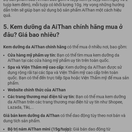
tuýp kem đêm), mỗi tuýp có khối lượng 10g. Hy vọng những hướng
dẫn trên sẽ giúp bạn sử dụng bộ sản phẩm AiThan một cách hiệu
quả.
5. Kem dưỡng da AiThan chính hãng mua ở
đâu? Giá bao nhiêu?
Kem dưỡng da AiThan chính hãng
có thể mua ở nhiều nơi, bao gồm:
Cửa hàng mỹ phẩm uy tín:
Bạn có thể tìm mua kem dưỡng da
AiThan tại các cửa hàng mỹ phẩm uy tín trên toàn quốc.
Spa và Viện Thẩm mỹ cao cấp:
Kem dưỡng da AiThan được sử
dụng rộng rãi tại các Spa và Viện Thẩm mỹ cao cấp trên toàn
quốc. Bạn có thể đến trực tiếp Spa hoặc Viện Thẩm mỹ để mua sản
phẩm.
Website chính thức của AiThan
Các trang thương mại điện tử uy tín:
Bạn có thể mua kem dưỡng
da AiThan trên các trang thương mại điện tử uy tín như Shopee,
Lazada, Tiki,...
Giá bán kem dưỡng da AiThan
có thể dao động tùy theo nơi bán và
dung tích sản phẩm.
Bộ trị nám AiThan mini (15g/tuýp):
Giá bán dao động từ