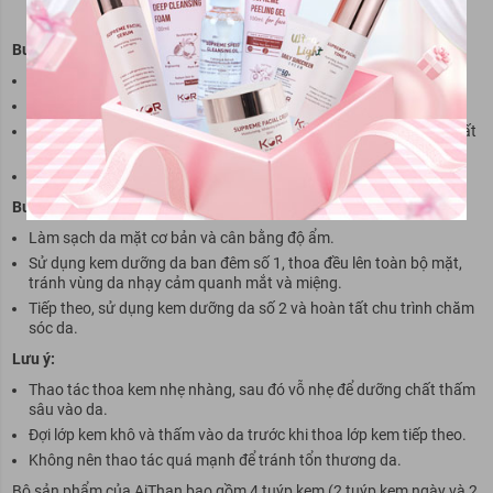
Cách sử dụng kem dưỡng da AiThan hiệu quả
Buổi sáng:
Rửa mặt sạch bằng sữa rửa mặt.
Sử dụng kem dưỡng da ban ngày số 1, thoa đều lên toàn bộ mặt.
Tiếp theo, sử dụng kem dưỡng trắng da ban ngày số 2 để hoàn tất
bước chăm sóc da.
Có thể kết hợp thêm kem chống nắng để bảo vệ da.
Buổi tối:
Làm sạch da mặt cơ bản và cân bằng độ ẩm.
Sử dụng kem dưỡng da ban đêm số 1, thoa đều lên toàn bộ mặt,
tránh vùng da nhạy cảm quanh mắt và miệng.
Tiếp theo, sử dụng kem dưỡng da số 2 và hoàn tất chu trình chăm
sóc da.
Lưu ý:
Thao tác thoa kem nhẹ nhàng, sau đó vỗ nhẹ để dưỡng chất thấm
sâu vào da.
Đợi lớp kem khô và thấm vào da trước khi thoa lớp kem tiếp theo.
Không nên thao tác quá mạnh để tránh tổn thương da.
Bộ sản phẩm của AiThan bao gồm 4 tuýp kem (2 tuýp kem ngày và 2