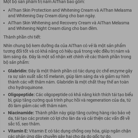
Một bộ sản phẩm trị nám AiThan bao gồm:
AiThan Skin Protection and Whitening Cream và AiThan Melasma
and Whitening Day Cream dùng cho ban ngày.
AiThan Skin Whitening and Recovery Cream và AiThan Melasma
and Whitening Night Cream dùng cho ban đêm.
Thành phần chi tiết:
Nhìn chung bộ kem dưỡng da của AiThan có vẻ là một sản phẩm
tương đối tốt và có khả năng có hiệu quả trong việc điều trị nám và
làm sáng da. Đây là một số nhận xét chính về các thành phần trong
bộ sản phẩm:
Glabridin:
Đây là một thành phần có tác dụng ức chế enzyme gây
ra sự sản xuất sắc tố melanin, giúp làm sáng da và giảm sự hình
thành các vết thâm nám. Glabridin là một chất thay thế an toàn
cho hydroquinone.
Oligopeptide:
Các oligopeptide có khả năng kích thích tái tạo biểu
bì, giúp tăng cường quá trình phục hồi và regeneration của da, từ
đó làm giảm các vết thâm nám.
Niacinamide:
Thành phần này giúp tăng cường hàng rào bảo vệ
da, tái tạo các protein có lợi cho làn da và cải thiện các vấn đề về
sắc tố, sẹo thâm.
Vitamin E:
Vitamin E có tác dụng chống oxy hóa, giúp ngăn chặn
các phản ứng dây chuyền gây hại cho da do gốc tự do.