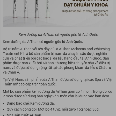
Kem dưỡng da AiThan có nguồn gốc từ Anh Quốc
Kem dưỡng da AiThan có
nguồn gốc từ Anh Quốc.
Bộ trị nám AiThan với tên đầy đủ là AiThan Melasma and Whitening
Treatment Kit là bộ sản phẩm trị nám da chuyên sâu được nghiên
cứu và phát triển bởi các bác sĩ da liễu hàng đầu tại Anh Quốc. Sản
phẩm được sản xuất bởi AiThan, thương hiệu chuyên sâu về điều trị
nám, và được sử dụng rộng rãi tại các phòng khám da liễu ở Châu u
và Châu Á.
Tại Việt Nam, sản phẩm của AiThan được sử dụng tại các Spa và Viện
Thẩm mỹ cao cấp trên toàn quốc.
Một bộ sản phẩm kem dưỡng da AiThan gồm có 4 món. Trong đó, có
2 món được sử dụng ban ngày và 2 món còn lại dùng vào ban đêm.
Dạng bào chế: Kem dưỡng da.
Quy cách đóng gói: Một bộ 4 tuýp, mỗi tuýp 15g hoặc 30g.
Nhà sản xuất: AiThan.