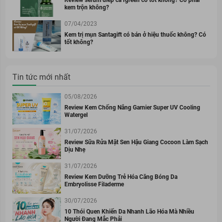
kem trộn không?
07/04/2023
Kem trị mụn Santagift có bán ở hiệu thuốc không? Có
tốt không?
Tin tức mới nhất
05/08/2026
Review Kem Chống Nắng Garnier Super UV Cooling
Watergel
31/07/2026
Review Sữa Rửa Mặt Sen Hậu Giang Cocoon Làm Sạch
Dịu Nhẹ
31/07/2026
Review Kem Dưỡng Trẻ Hóa Căng Bóng Da
Embryolisse Filaderme
30/07/2026
10 Thói Quen Khiến Da Nhanh Lão Hóa Mà Nhiều
Người Đang Mắc Phải