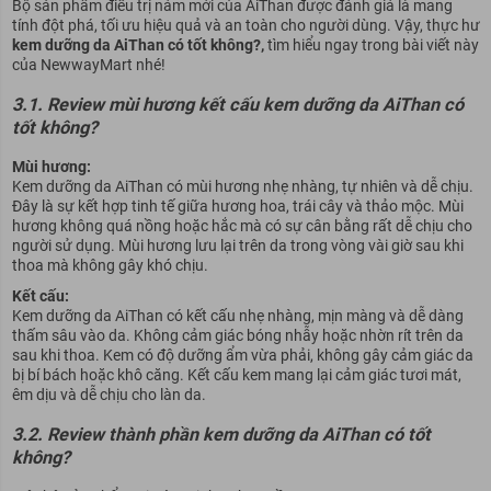
Bộ sản phẩm điều trị nám mới của AiThan được đánh giá là mang
tính đột phá, tối ưu hiệu quả và an toàn cho người dùng. Vậy, thực hư
kem dưỡng da AiThan có tốt không?,
tìm hiểu ngay trong bài viết này
của NewwayMart nhé!
3.1. Review mùi hương kết cấu kem dưỡng da AiThan có
tốt không?
Mùi hương:
Kem dưỡng da AiThan có mùi hương nhẹ nhàng, tự nhiên và dễ chịu.
Đây là sự kết hợp tinh tế giữa hương hoa, trái cây và thảo mộc. Mùi
hương không quá nồng hoặc hắc mà có sự cân bằng rất dễ chịu cho
người sử dụng. Mùi hương lưu lại trên da trong vòng vài giờ sau khi
thoa mà không gây khó chịu.
Kết cấu:
Kem dưỡng da AiThan có kết cấu nhẹ nhàng, mịn màng và dễ dàng
thấm sâu vào da. Không cảm giác bóng nhẫy hoặc nhờn rít trên da
sau khi thoa. Kem có độ dưỡng ẩm vừa phải, không gây cảm giác da
bị bí bách hoặc khô căng. Kết cấu kem mang lại cảm giác tươi mát,
êm dịu và dễ chịu cho làn da.
3.2. Review thành phần kem dưỡng da AiThan có tốt
không?