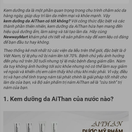
Kem dưỡng da là một phần quan trọng trong chu trình chăm sóc da
hàng ngày, giúp duy trì làn da mềm mại và khỏe mạnh. Vậy
kem dưỡng da AiThan có tốt không
?
Với công thức đặc biệt và các
thành phần thiên nhiên, kem dưỡng da AiThan hứa hẹn mang đến
hiệu quả dưỡng ẩm, làm sáng và tái tạo làn da. Hãy cùng
NewwayMart
khám phá chi tiết về sản phẩm này để xem liệu có đáng
để bạn đầu tư hay không.
Theo thống kê mới nhất từ ​​các viện da liễu trên thế giới, đặc biệt là ở
Việt Nam, tỷ lệ phụ nữ bị nám lên tới 70%. Bệnh chủ yếu ảnh hưởng
đến phụ nữ trên 30 tuổi nhưng tỷ lệ mắc bệnh đang giảm dần. Nám
da tuy không ảnh hưởng tới sức khỏe nhưng nó có thể làm suy giảm
vẻ ngoài và khiến chị em cảm thấy khó chịu khi mắc phải. Vì vậy, điều
trị và hạn chế tình trạng nám tái phát chính là giải pháp tốt nhất cho
làn da của bạn, và Bộ sản phẩm trị nám AiThan sẽ là “cứu tinh” trị
nám của bạn.
1. Kem dưỡng da AiThan của nước nào?