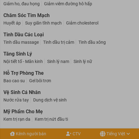
Giảm ho, đau họng
Giảm viêm đường hô hấp
Chăm Sóc Tim Mạch
Huyết áp
Suy giãn tĩnh mạch
Giảm cholesterol
Tinh Dầu Các Loại
Tinh dầu massage
Tinh dầu trị cảm
Tinh dầu xông
Tăng Sinh Lý
Nội tiết tố - Mãn kinh
Sinh lý nam
Sinh lý nữ
Hỗ Trợ Phòng The
Bao cao su
Gel bôi trơn
Vệ Sinh Cá Nhân
Nước rửa tay
Dung dịch vệ sinh
Mỹ Phẩm Cho Mẹ
Kem trị rạn da
Kem trị nứt đầu ti
Chăm Sóc Gan
Kênh người bán
CTV
Tiếng Việt
Giải độc gan
Giải rượu