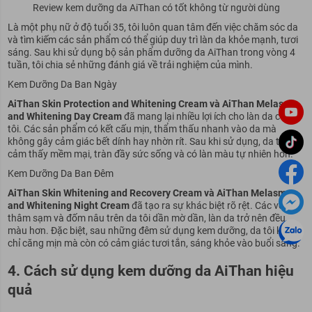
Review kem dưỡng da AiThan có tốt không từ người dùng
Là một phụ nữ ở độ tuổi 35, tôi luôn quan tâm đến việc chăm sóc da
và tìm kiếm các sản phẩm có thể giúp duy trì làn da khỏe mạnh, tươi
sáng. Sau khi sử dụng bộ sản phẩm dưỡng da AiThan trong vòng 4
tuần, tôi chia sẻ những đánh giá về trải nghiệm của mình.
Kem Dưỡng Da Ban Ngày
AiThan Skin Protection and Whitening Cream và AiThan Melasma
and Whitening Day Cream
đã mang lại nhiều lợi ích cho làn da của
tôi. Các sản phẩm có kết cấu mịn, thẩm thấu nhanh vào da mà
không gây cảm giác bết dính hay nhờn rít. Sau khi sử dụng, da tôi
cảm thấy mềm mại, tràn đầy sức sống và có làn màu tự nhiên hơn.
Kem Dưỡng Da Ban Đêm
AiThan Skin Whitening and Recovery Cream và AiThan Melasma
and Whitening Night Cream
đã tạo ra sự khác biệt rõ rệt. Các vết
thâm sạm và đốm nâu trên da tôi dần mờ dần, làn da trở nên đều
màu hơn. Đặc biệt, sau những đêm sử dụng kem dưỡng, da tôi không
chỉ căng mịn mà còn có cảm giác tươi tắn, sáng khỏe vào buổi sáng.
4. Cách sử dụng kem dưỡng da AiThan hiệu
quả