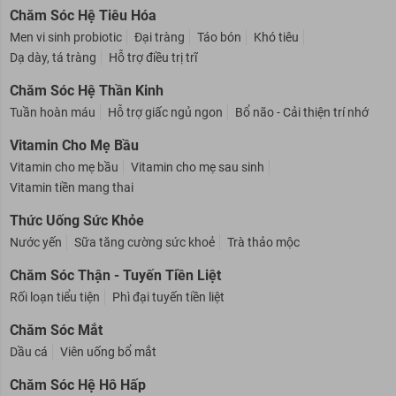
Chăm Sóc Hệ Tiêu Hóa
Men vi sinh probiotic
Đại tràng
Táo bón
Khó tiêu
Dạ dày, tá tràng
Hỗ trợ điều trị trĩ
Chăm Sóc Hệ Thần Kinh
Tuần hoàn máu
Hỗ trợ giấc ngủ ngon
Bổ não - Cải thiện trí nhớ
Vitamin Cho Mẹ Bầu
Vitamin cho mẹ bầu
Vitamin cho mẹ sau sinh
Vitamin tiền mang thai
Thức Uống Sức Khỏe
Nước yến
Sữa tăng cường sức khoẻ
Trà thảo mộc
Chăm Sóc Thận - Tuyến Tiền Liệt
Rối loạn tiểu tiện
Phì đại tuyến tiền liệt
Chăm Sóc Mắt
Dầu cá
Viên uống bổ mắt
Chăm Sóc Hệ Hô Hấp