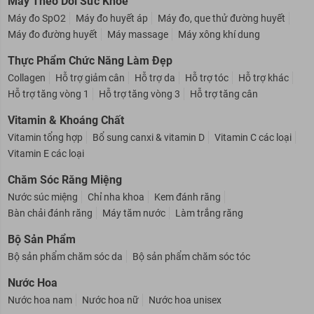
Máy Theo Dõi Sức Khỏe
Máy đo SpO2
Máy đo huyết áp
Máy đo, que thử đường huyết
Máy đo đường huyết
Máy massage
Máy xông khí dung
Thực Phẩm Chức Năng Làm Đẹp
Collagen
Hỗ trợ giảm cân
Hỗ trợ da
Hỗ trợ tóc
Hỗ trợ khác
Hỗ trợ tăng vòng 1
Hỗ trợ tăng vòng 3
Hỗ trợ tăng cân
Vitamin & Khoáng Chất
Vitamin tổng hợp
Bổ sung canxi & vitamin D
Vitamin C các loại
Vitamin E các loại
Chăm Sóc Răng Miệng
Nước súc miệng
Chỉ nha khoa
Kem đánh răng
Bàn chải đánh răng
Máy tăm nước
Làm trắng răng
Bộ Sản Phẩm
Bộ sản phẩm chăm sóc da
Bộ sản phẩm chăm sóc tóc
Nước Hoa
Nước hoa nam
Nước hoa nữ
Nước hoa unisex