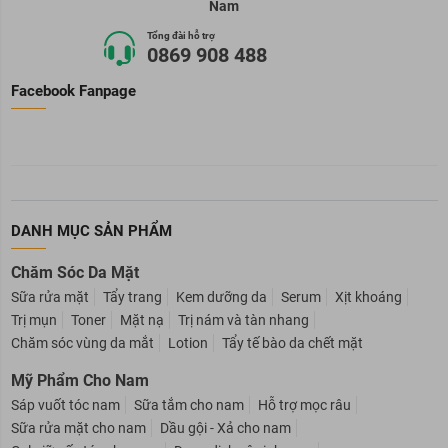
Nam
Tổng đài hỗ trợ
0869 908 488
Facebook Fanpage
DANH MỤC SẢN PHẨM
Chăm Sóc Da Mặt
Sữa rửa mặt
Tẩy trang
Kem dưỡng da
Serum
Xịt khoáng
Trị mụn
Toner
Mặt nạ
Trị nám và tàn nhang
Chăm sóc vùng da mắt
Lotion
Tẩy tế bào da chết mặt
Mỹ Phẩm Cho Nam
Sáp vuốt tóc nam
Sữa tắm cho nam
Hỗ trợ mọc râu
Sữa rửa mặt cho nam
Dầu gội - Xả cho nam