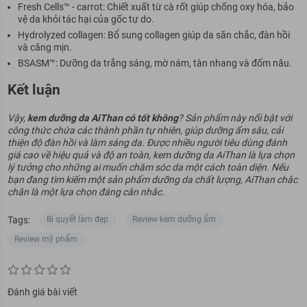
Fresh Cells™ - carrot: Chiết xuất từ cà rốt giúp chống oxy hóa, bảo
vệ da khỏi tác hại của gốc tự do.
Hydrolyzed collagen: Bổ sung collagen giúp da săn chắc, đàn hồi
và căng mịn.
BSASM™: Dưỡng da trắng sáng, mờ nám, tàn nhang và đốm nâu.
Kết luận
Vậy,
kem dưỡng da AiThan có tốt không
? Sản phẩm này nổi bật với
công thức chứa các thành phần tự nhiên, giúp dưỡng ẩm sâu, cải
thiện độ đàn hồi và làm sáng da. Được nhiều người tiêu dùng đánh
giá cao về hiệu quả và độ an toàn, kem dưỡng da AiThan là lựa chọn
lý tưởng cho những ai muốn chăm sóc da một cách toàn diện. Nếu
bạn đang tìm kiếm một sản phẩm dưỡng da chất lượng, AiThan chắc
chắn là một lựa chọn đáng cân nhắc.
Tags:
Bí quyết làm đẹp
Review kem dưỡng ẩm
Review mỹ phẩm
Đánh giá bài viết