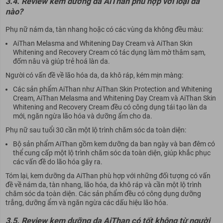
3.4. Review kem dưỡng da AiThan phù hợp với loại da
nào?
Phụ nữ nám da, tàn nhang hoặc có các vùng da không đều màu:
AiThan Melasma and Whitening Day Cream và AiThan Skin
Whitening and Recovery Cream có tác dụng làm mờ thâm sạm,
đốm nâu và giúp trẻ hoá làn da.
Người có vấn đề về lão hóa da, da khô ráp, kém mịn màng:
Các sản phẩm AiThan như AiThan Skin Protection and Whitening
Cream, AiThan Melasma and Whitening Day Cream và AiThan Skin
Whitening and Recovery Cream đều có công dụng tái tạo làn da
mới, ngăn ngừa lão hóa và dưỡng ẩm cho da.
Phụ nữ sau tuổi 30 cần một lộ trình chăm sóc da toàn diện:
Bộ sản phẩm AiThan gồm kem dưỡng da ban ngày và ban đêm có
thể cung cấp một lộ trình chăm sóc da toàn diện, giúp khắc phục
các vấn đề do lão hóa gây ra.
Tóm lại, kem dưỡng da AiThan phù hợp với những đối tượng có vấn
đề về nám da, tàn nhang, lão hóa, da khô ráp và cần một lộ trình
chăm sóc da toàn diện. Các sản phẩm đều có công dụng dưỡng
trắng, dưỡng ẩm và ngăn ngừa các dấu hiệu lão hóa.
3.5. Review kem dưỡng da AiThan có tốt không từ người