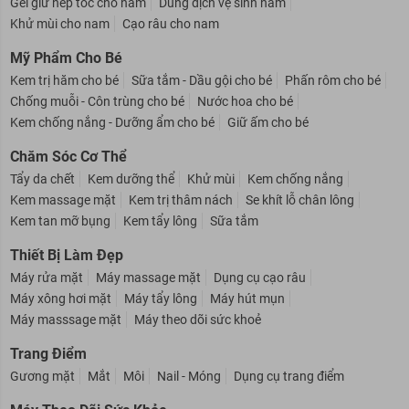
Gel giữ nếp tóc cho nam
Dung dịch vệ sinh nam
Khử mùi cho nam
Cạo râu cho nam
Mỹ Phẩm Cho Bé
Kem trị hăm cho bé
Sữa tắm - Dầu gội cho bé
Phấn rôm cho bé
Chống muỗi - Côn trùng cho bé
Nước hoa cho bé
Kem chống nắng - Dưỡng ẩm cho bé
Giữ ấm cho bé
Chăm Sóc Cơ Thể
Tẩy da chết
Kem dưỡng thể
Khử mùi
Kem chống nắng
Kem massage mặt
Kem trị thâm nách
Se khít lỗ chân lông
Kem tan mỡ bụng
Kem tẩy lông
Sữa tắm
Thiết Bị Làm Đẹp
Máy rửa mặt
Máy massage mặt
Dụng cụ cạo râu
Máy xông hơi mặt
Máy tẩy lông
Máy hút mụn
Máy masssage mặt
Máy theo dõi sức khoẻ
Trang Điểm
Gương mặt
Mắt
Môi
Nail - Móng
Dụng cụ trang điểm