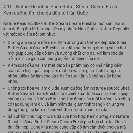
4.10. Nature Republic Shea Butter Steam Cream Fresh -
Kem dưỡng ẩm cho da dầu từ Hàn Quốc
Nature Republic Shea Butter Steam Cream Fresh là một sản phẩm
kem dưỡng ẩm từ thương hiệu mỹ phẩm Hàn Quốc - Nature Republic
với một số điểm nổi bật như:
Dưỡng ẩm và làm mềm da: Kem dưỡng ẩm Nature Republic Shea
Butter Steam Cream Fresh chứa dầu hạt hướng dương và bơ hạt
mỡ, giúp cung cấp độ ẩm và dưỡng chất cho da. Nó làm cho da
mềm mịn và giúp cân bằng độ ẩm tự nhiên của da.
Kiểm soát dầu và làm mát da: Sản phẩm này có khả năng kiểm
soát dầu hiệu quả, giúp làm mát da và làm giảm tình trạng da
nhờn. Điều này làm cho da trở nên tươi tắn và không gây bóng
nhờn.
Chống oxi hóa và làm dịu da: Kem dưỡng ẩm Nature Republic Shea
Butter Steam Cream Fresh chứa chiết xuất từ ​​lá cây trà xanh, giúp
chống oxi hóa và bảo vệ da khỏi tác động của môi trường. Nó cũng
có tác dụng làm dịu và làm mềm da, giảm tình trạng kích ứng và
đồng thời giúp làm mờ các vết thâm và tối màu trên da.
Sản phẩm phù hợp cho da dầu và hỗn hợp: Kem dưỡng ẩm Nature
Republic Shea Butter Steam Cream Fresh phù hợp cho da dầu và
da hỗn hợp. Cùng khả năng cung cấp độ ẩm cần thiết cho da mà
không gây tắc nghẽn lỗ chân lông và duy trì làn da mềm mịn và