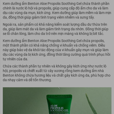
Kem dưỡng ẩm Benton Aloe Propolis Soothing Gel chứa thành phần
chính là nước lô hội và propolis, giúp cung cấp độ ẩm cho da và làm
dịu các vùng da mụn, kích ứng. Kem dưỡng giúp làm mềm và làm mịn
da, đồng thời giúp giảm tình trạng viêm nhiễm và sưng tấy.
Ngoài ra, sản phẩm có khả năng kiểm soát lượng dầu dư thừa trên
da, giúp làm mát da và làm giảm tình trạng da nhờn. Đồng thời giúp
se lỗ chân lông, làm cho da trở nên mịn màng và không bị bít tắc.
Kem dưỡng ẩm Benton Aloe Propolis Soothing Gel chứa propolis,
một thành phần có khả năng chống vi khuẩn và chống viêm. Điều
này giúp bảo vệ da khỏi tác động của vi khuẩn gây mụn và giúp làm
dịu các vùng da bị kích ứng, đồng thời tăng cường quá trình phục hồi
tự nhiên của da.
Chứa các thành phần tự nhiên và không gây kích ứng như nước lô
hội, propolis và chiết xuất từ cây xương rồng kem dưỡng ẩm nhà
Benton không chứa hương liệu và chất gây kích ứng da, phù hợp cho
da nhạy cảm và dễ tổn thương.