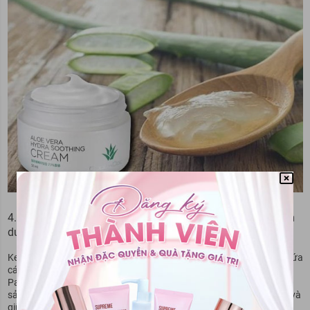
4.4. Cosrx Hydrium Moisture Power Enriched Cream - Kem
dưỡng ẩm Hàn Quốc cho da dầu
Kem dưỡng ẩm Cosrx Hydrium Moisture Power Enriched Cream chứa
các thành phần dưỡng ẩm mạnh mẽ như Hyaluronic Acid và
Panthenol, giúp cung cấp độ ẩm sâu cho da khô và thiếu nước. Là
sản phẩm dành cho da dầu mụn, sản phẩm giúp làm mềm, mịn da và
giữ cho da luôn đầy đặn và tươi mát.