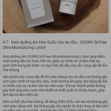
4.7. Kem dưỡng ẩm Hàn Quốc cho da dầu - COSRX Oil-Free
Ultra-Moisturizing Lotion
Kem dưỡng ẩm COSRX Oil-Free Ultra-Moisturizing Lotion giúp kiểm
soát lượng dầu dư thừa trên da, giảm sự nhờn rít và làm mát da,
giảm tình trạng da nhờn và mụn trên da dầu mà vẫn cung cấp độ ẩm
nhẹ nhàng.
Sản phẩm này cung cấp độ ẩm nhẹ nhàng cho da dầu mà không gây
cảm giác nhờn rít hay khó chịu. Kem dưỡng ẩm giúp cân bằng độ ẩm
tự nhiên của da và làm cho da mềm mịn. Với các thành phần không
gây kích ứng như nước tinh khiết và chiết xuất từ ​​cỏ lúa mạch, giúp
làm dịu và làm mềm da.
Kem có kết cấu nhẹ nhàng, dễ dàng thẩm thấu vào da mà không gây
cảm giác nặng mặt. Nó không gây tắc nghẽn lỗ chân lông và làm cho
da mềm mịn và tươi tắn. Kem dưỡng ẩm COSRX Oil-Free Ultra-