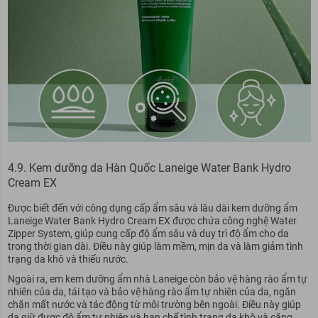
4.9. Kem dưỡng da Hàn Quốc Laneige Water Bank Hydro
Cream EX
Được biết đến với công dụng cấp ẩm sâu và lâu dài kem dưỡng ẩm
Laneige Water Bank Hydro Cream EX được chứa công nghệ Water
Zipper System, giúp cung cấp độ ẩm sâu và duy trì độ ẩm cho da
trong thời gian dài. Điều này giúp làm mềm, mịn da và làm giảm tình
trạng da khô và thiếu nước.
Ngoài ra, em kem dưỡng ẩm nhà Laneige còn bảo vệ hàng rào ẩm tự
nhiên của da, tái tạo và bảo vệ hàng rào ẩm tự nhiên của da, ngăn
chặn mất nước và tác động từ môi trường bên ngoài. Điều này giúp
da giữ được độ ẩm tự nhiên và hạn chế tình trạng da khô và căng