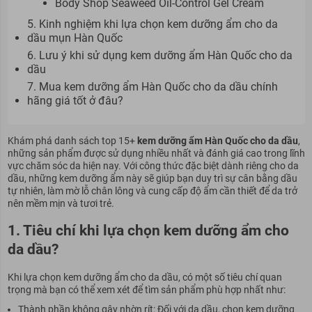
Body Shop Seaweed Oil-Control Gel Cream
5. Kinh nghiệm khi lựa chọn kem dưỡng ẩm cho da
dầu mụn Hàn Quốc
6. Lưu ý khi sử dụng kem dưỡng ẩm Hàn Quốc cho da
dầu
7. Mua kem dưỡng ẩm Hàn Quốc cho da dầu chính
hãng giá tốt ở đâu?
Khám phá danh sách top 15+
kem dưỡng ẩm Hàn Quốc cho da dầu
,
những sản phẩm được sử dụng nhiều nhất và đánh giá cao trong lĩnh
vực chăm sóc da hiện nay. Với công thức đặc biệt dành riêng cho da
dầu, những kem dưỡng ẩm này sẽ giúp bạn duy trì sự cân bằng dầu
tự nhiên, làm mờ lỗ chân lông và cung cấp độ ẩm cần thiết để da trở
nên mềm mịn và tươi trẻ.
1. Tiêu chí khi lựa chọn kem dưỡng ẩm cho
da dầu?
Khi lựa chọn kem dưỡng ẩm cho da dầu, có một số tiêu chí quan
trọng mà bạn có thể xem xét để tìm sản phẩm phù hợp nhất như:
Thành phần không gây nhờn rít: Đối với da dầu, chọn kem dưỡng