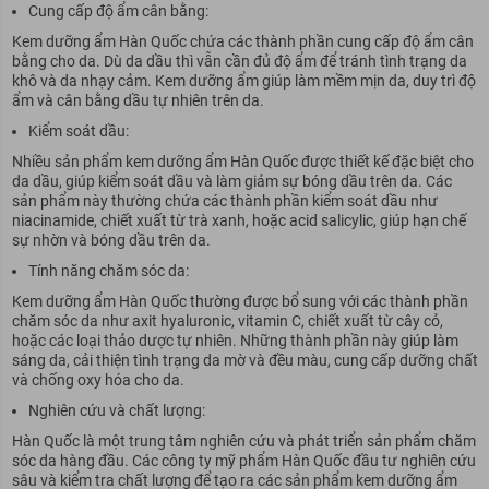
Cung cấp độ ẩm cân bằng:
Kem dưỡng ẩm Hàn Quốc chứa các thành phần cung cấp độ ẩm cân
bằng cho da. Dù da dầu thì vẫn cần đủ độ ẩm để tránh tình trạng da
khô và da nhạy cảm. Kem dưỡng ẩm giúp làm mềm mịn da, duy trì độ
ẩm và cân bằng dầu tự nhiên trên da.
Kiểm soát dầu:
Nhiều sản phẩm kem dưỡng ẩm Hàn Quốc được thiết kế đặc biệt cho
da dầu, giúp kiểm soát dầu và làm giảm sự bóng dầu trên da. Các
sản phẩm này thường chứa các thành phần kiểm soát dầu như
niacinamide, chiết xuất từ trà xanh, hoặc acid salicylic, giúp hạn chế
sự nhờn và bóng dầu trên da.
Tính năng chăm sóc da:
Kem dưỡng ẩm Hàn Quốc thường được bổ sung với các thành phần
chăm sóc da như axit hyaluronic, vitamin C, chiết xuất từ cây cỏ,
hoặc các loại thảo dược tự nhiên. Những thành phần này giúp làm
sáng da, cải thiện tình trạng da mờ và đều màu, cung cấp dưỡng chất
và chống oxy hóa cho da.
Nghiên cứu và chất lượng:
Hàn Quốc là một trung tâm nghiên cứu và phát triển sản phẩm chăm
sóc da hàng đầu. Các công ty
mỹ phẩm Hàn Quốc
đầu tư nghiên cứu
sâu và kiểm tra chất lượng để tạo ra các sản phẩm kem dưỡng ẩm