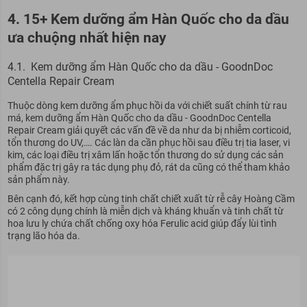
4. 15+ Kem dưỡng ẩm Hàn Quốc cho da dầu
ưa chuộng nhất hiện nay
4.1. Kem dưỡng ẩm Hàn Quốc cho da dầu - GoodnDoc
Centella Repair Cream
Thuộc dòng kem dưỡng ẩm phục hồi da với chiết suất chính từ rau
má, kem dưỡng ẩm Hàn Quốc cho da dầu - GoodnDoc Centella
Repair Cream giải quyết các vấn đề về da như da bị nhiễm corticoid,
tổn thương do UV,…. Các làn da cần phục hồi sau điều trị tia laser, vi
kim, các loại điều trị xâm lấn hoặc tổn thương do sử dụng các sản
phẩm đặc trị gây ra tác dụng phụ đỏ, rát da cũng có thể tham khảo
sản phẩm này.
Bên cạnh đó, kết hợp cùng tinh chất chiết xuất từ rễ cây Hoàng Cầm
có 2 công dụng chính là miễn dịch và kháng khuẩn và tinh chất từ
hoa lưu ly chứa chất chống oxy hóa Ferulic acid giúp đẩy lùi tình
trạng lão hóa da.