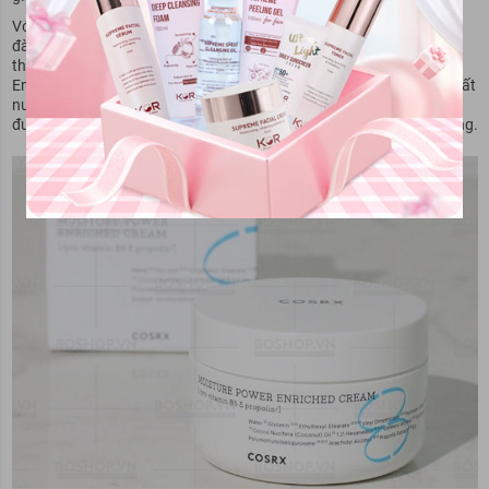
Với nguồn dưỡng chất dồi dào giúp tái tạo làn da và tăng cường độ
đàn hồi của da, giảm tình trạng da mất nước, da khô và da tổn
thương.Ngoài ra kem dưỡng ẩm Cosrx Hydrium Moisture Power
Enriched Cream còn cung cấp lớp bảo vệ cho da, giúp ngăn chặn mất
nước và tác động từ môi trường bên ngoài. Điều này giúp da giữ
được độ ẩm tự nhiên và hạn chế tình trạng da khô ráp và căng thẳng.