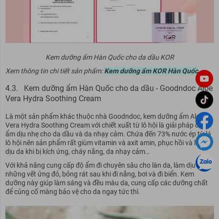
Kem dưỡng ẩm Hàn Quốc cho da dầu KOR
Xem thông tin chi tiết sản phẩm:
Kem dưỡng ẩm KOR Hàn Quốc
4.3. Kem dưỡng ẩm Hàn Quốc cho da dầu - Goodndoc Aloe
Vera Hydra Soothing Cream
Là một sản phẩm khác thuộc nhà Goodndoc, kem dưỡng ẩm Aloe
Vera Hydra Soothing Cream với chiết xuất từ lô hội là giải pháp cấp
ẩm dịu nhẹ cho da dầu và da nhạy cảm. Chứa đến 73% nước ép từ lá
lô hội nên sản phẩm rất giùm vitamin và axit amin, phục hồi và làm
dịu da khi bị kích ứng, cháy nắng, da nhạy cảm…
Với khả năng cung cấp độ ẩm đi chuyên sâu cho làn da, làm dịu đi
những vết ửng đỏ, bỏng rát sau khi đi nắng, bơi và đi biển. Kem
dưỡng này giúp làm sáng và đều màu da, cung cấp các dưỡng chất
để củng cố màng bảo vệ cho da ngay tức thì.