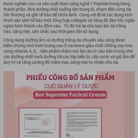
Được nghiên cứu và sản xuất theo công nghệ 7 Peptide trong bảng
thành phần, đưa dưỡng chất xuống tận trung bì, chạm đến vùng da
tổn thương và gốc tế bào để chữa lành. Cùng với đó là tác dụng kích
thích sản sinh tế bào mới, tổng hợp collagen và tăng độ đàn hồi, ngăn
ngừa hình thành các đốm nâu. Từ đó trả lại cho bạn làn da hồng
hào, căng mịn, săn chắc sau thời gian dài sử dụng.
Công dụng dưỡng ẩm và dưỡng trắng da chuyên sâu cũng được
kiểm chứng nhờ hàm lượng cao ß carotene giàu chất chống oxy hóa
cùng vitamin A, E,.. Sản phẩm chăm sóc làn da từ sâu bên trong nhờ
các dưỡng chất nuôi dưỡng tới các lớp biểu bì, cấp nước và giữ ẩm để
duy trì và tăng cường độ mềm mại, sáng mịn tự nhiên cho da.