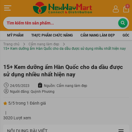
0
MỸ PHẨM
THỰC PHẨM CHỨC NĂNG
CẨM NANG LÀM ĐẸP
GÓC 
Trang chủ
Cẩm nang làm đẹp
15+ Kem dưỡng ẩm Hàn Quốc cho da dầu được sử dụng nhiều nhất hiện nay
15+ Kem dưỡng ẩm Hàn Quốc cho da dầu được
sử dụng nhiều nhất hiện nay
24/05/2023
Nguồn: Cẩm nang làm đẹp
Người đăng: Quỳnh Phương
5/5 trong 1 Đánh giá
|
3020 Lượt xem
NỘI DUNG BÀI VIẾT