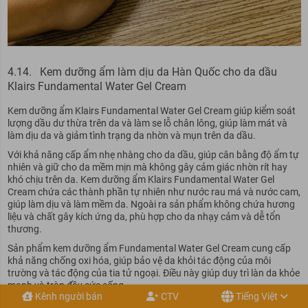
4.14. Kem dưỡng ẩm làm dịu da Hàn Quốc cho da dầu
Klairs Fundamental Water Gel Cream
Kem dưỡng ẩm Klairs Fundamental Water Gel Cream giúp kiểm soát
lượng dầu dư thừa trên da và làm se lỗ chân lông, giúp làm mát và
làm dịu da và giảm tình trạng da nhờn và mụn trên da dầu.
Với khả năng cấp ẩm nhẹ nhàng cho da dầu, giúp cân bằng độ ẩm tự
nhiên và giữ cho da mềm mịn mà không gây cảm giác nhờn rít hay
khó chịu trên da. Kem dưỡng ẩm Klairs Fundamental Water Gel
Cream chứa các thành phần tự nhiên như nước rau má và nước cam,
giúp làm dịu và làm mềm da. Ngoài ra sản phẩm không chứa hương
liệu và chất gây kích ứng da, phù hợp cho da nhạy cảm và dễ tổn
thương.
Sản phẩm kem dưỡng ẩm Fundamental Water Gel Cream cung cấp
khả năng chống oxi hóa, giúp bảo vệ da khỏi tác động của môi
trường và tác động của tia tử ngoại. Điều này giúp duy trì làn da khỏe
mạnh và tràn đầy sức sống.
Kênh người bán
CTV
Tiếng Việt