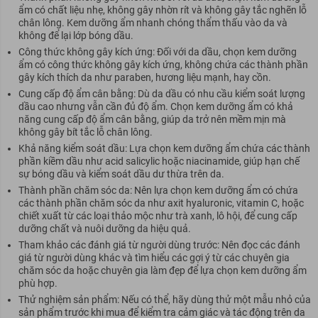
ẩm có chất liệu nhẹ, không gây nhờn rít và không gây tắc nghẽn lỗ
chân lông. Kem dưỡng ẩm nhanh chóng thẩm thấu vào da và
không để lại lớp bóng dầu.
Công thức không gây kích ứng: Đối với da dầu, chọn kem dưỡng
ẩm có công thức không gây kích ứng, không chứa các thành phần
gây kích thích da như paraben, hương liệu mạnh, hay cồn.
Cung cấp độ ẩm cân bằng: Dù da dầu có nhu cầu kiểm soát lượng
dầu cao nhưng vẫn cần đủ độ ẩm. Chọn kem dưỡng ẩm có khả
năng cung cấp độ ẩm cân bằng, giúp da trở nên mềm mịn mà
không gây bít tắc lỗ chân lông.
Khả năng kiểm soát dầu: Lựa chọn kem dưỡng ẩm chứa các thành
phần kiềm dầu như acid salicylic hoặc niacinamide, giúp hạn chế
sự bóng dầu và kiểm soát dầu dư thừa trên da.
Thành phần chăm sóc da: Nên lựa chọn kem dưỡng ẩm có chứa
các thành phần chăm sóc da như axit hyaluronic, vitamin C, hoặc
chiết xuất từ các loại thảo mộc như trà xanh, lô hội, để cung cấp
dưỡng chất và nuôi dưỡng da hiệu quả.
Tham khảo các đánh giá từ người dùng trước: Nên đọc các đánh
giá từ người dùng khác và tìm hiểu các gợi ý từ các chuyên gia
chăm sóc da hoặc chuyên gia làm đẹp để lựa chọn kem dưỡng ẩm
phù hợp.
Thử nghiệm sản phẩm: Nếu có thể, hãy dùng thử một mẫu nhỏ của
sản phẩm trước khi mua để kiểm tra cảm giác và tác động trên da