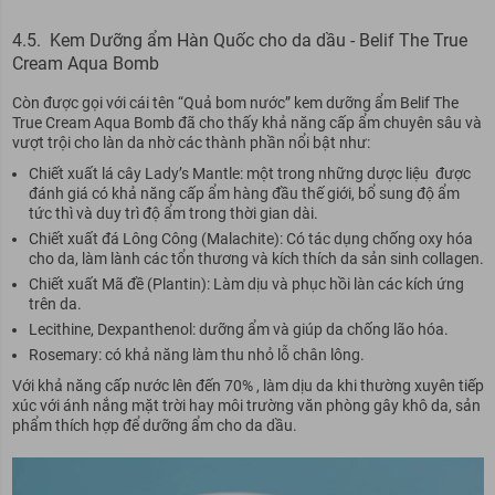
4.5. Kem Dưỡng ẩm Hàn Quốc cho da dầu - Belif The True
Cream Aqua Bomb
Còn được gọi với cái tên “Quả bom nước” kem dưỡng ẩm Belif The
True Cream Aqua Bomb đã cho thấy khả năng cấp ẩm chuyên sâu và
vượt trội cho làn da nhờ các thành phần nổi bật như:
Chiết xuất lá cây Lady’s Mantle: một trong những dược liệu được
đánh giá có khả năng cấp ẩm hàng đầu thế giới, bổ sung độ ẩm
tức thì và duy trì độ ẩm trong thời gian dài.
Chiết xuất đá Lông Công (Malachite): Có tác dụng chống oxy hóa
cho da, làm lành các tổn thương và kích thích da sản sinh collagen.
Chiết xuất Mã đề (Plantin): Làm dịu và phục hồi làn các kích ứng
trên da.
Lecithine, Dexpanthenol: dưỡng ẩm và giúp da chống lão hóa.
Rosemary: có khả năng làm thu nhỏ lỗ chân lông.
Với khả năng cấp nước lên đến 70% , làm dịu da khi thường xuyên tiếp
xúc với ánh nắng mặt trời hay môi trường văn phòng gây khô da, sản
phẩm thích hợp để dưỡng ẩm cho da dầu.