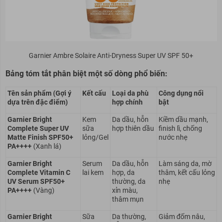
Garnier Ambre Solaire Anti-Dryness Super UV SPF 50+
Bảng tóm tắt phân biệt một số dòng phổ biến:
Tên sản phẩm (Gợi ý
Kết cấu
Loại da phù
Công dụng nổi
dựa trên đặc điểm)
hợp chính
bật
Garnier Bright
Kem
Da dầu, hỗn
Kiềm dầu mạnh,
Complete Super UV
sữa
hợp thiên dầu
finish lì, chống
Matte Finish SPF50+
lỏng/Gel
nước nhẹ
PA++++
(Xanh lá)
Garnier Bright
Serum
Da dầu, hỗn
Làm sáng da, mờ
Complete Vitamin C
lai kem
hợp, da
thâm, kết cấu lỏng
UV Serum SPF50+
thường, da
nhẹ
PA++++
(Vàng)
xỉn màu,
thâm mụn
Garnier Bright
Sữa
Da thường,
Giảm đốm nâu,