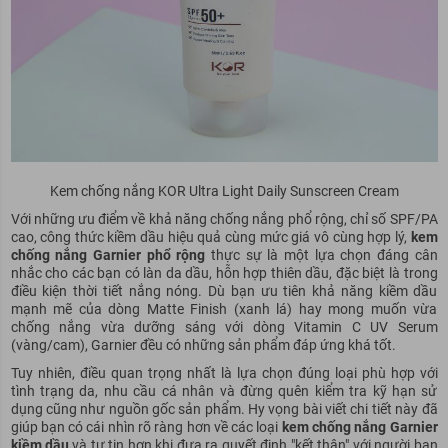
Kem chống nắng KOR Ultra Light Daily Sunscreen Cream
Với những ưu điểm về khả năng chống nắng phổ rộng, chỉ số SPF/PA
cao, công thức kiềm dầu hiệu quả cùng mức giá vô cùng hợp lý,
kem
chống nắng Garnier phổ rộng
thực sự là một lựa chọn đáng cân
nhắc cho các bạn có làn da dầu, hỗn hợp thiên dầu, đặc biệt là trong
điều kiện thời tiết nắng nóng. Dù bạn ưu tiên khả năng kiềm dầu
mạnh mẽ của dòng Matte Finish (xanh lá) hay mong muốn vừa
chống nắng vừa dưỡng sáng với dòng Vitamin C UV Serum
(vàng/cam), Garnier đều có những sản phẩm đáp ứng khá tốt.
Tuy nhiên, điều quan trọng nhất là lựa chọn đúng loại phù hợp với
tình trạng da, nhu cầu cá nhân và đừng quên kiểm tra kỹ hạn sử
dụng cũng như nguồn gốc sản phẩm. Hy vọng bài viết chi tiết này đã
giúp bạn có cái nhìn rõ ràng hơn về các loại
kem chống nắng Garnier
kiềm dầu
và tự tin hơn khi đưa ra quyết định "kết thân" với người bạn