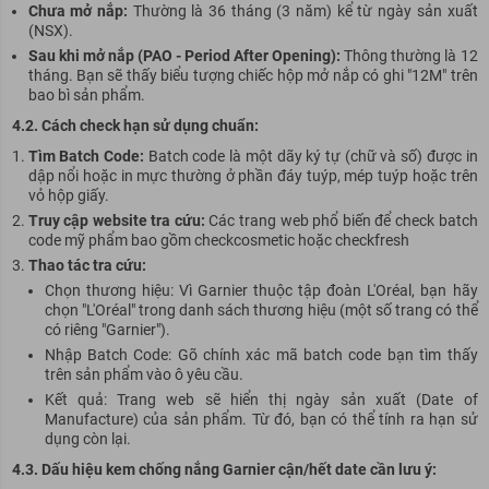
Chưa mở nắp:
Thường là 36 tháng (3 năm) kể từ ngày sản xuất
(NSX).
Sau khi mở nắp (PAO - Period After Opening):
Thông thường là 12
tháng. Bạn sẽ thấy biểu tượng chiếc hộp mở nắp có ghi "12M" trên
bao bì sản phẩm.
4.2. Cách check hạn sử dụng chuẩn:
Tìm Batch Code:
Batch code là một dãy ký tự (chữ và số) được in
dập nổi hoặc in mực thường ở phần đáy tuýp, mép tuýp hoặc trên
vỏ hộp giấy.
Truy cập website tra cứu:
Các trang web phổ biến để check batch
code mỹ phẩm bao gồm
checkcosmetic
hoặc
checkfresh
Thao tác tra cứu:
Chọn thương hiệu: Vì Garnier thuộc tập đoàn L'Oréal, bạn hãy
chọn "L'Oréal" trong danh sách thương hiệu (một số trang có thể
có riêng "Garnier").
Nhập Batch Code: Gõ chính xác mã batch code bạn tìm thấy
trên sản phẩm vào ô yêu cầu.
Kết quả: Trang web sẽ hiển thị ngày sản xuất (Date of
Manufacture) của sản phẩm. Từ đó, bạn có thể tính ra hạn sử
dụng còn lại.
4.3. Dấu hiệu kem chống nắng Garnier cận/hết date cần lưu ý: