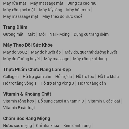
Máy rửa mặt
Máy massage mặt
Dụng cụ cạo râu
Máy xông hơi mặt
Máy tẩy lông
Máy hút mụn
Máy masssage mặt
Máy theo dõi sức khoẻ
Trang Điểm
Gương mặt
Mắt
Môi
Nail - Móng
Dụng cụ trang điểm
Máy Theo Dõi Sức Khỏe
Máy đo SpO2
Máy đo huyết áp
Máy đo, que thử đường huyết
Máy đo đường huyết
Máy massage
Máy xông khí dung
Thực Phẩm Chức Năng Làm Đẹp
Collagen
Hỗ trợ giảm cân
Hỗ trợ da
Hỗ trợ tóc
Hỗ trợ khác
Hỗ trợ tăng vòng 1
Hỗ trợ tăng vòng 3
Hỗ trợ tăng cân
Vitamin & Khoáng Chất
Vitamin tổng hợp
Bổ sung canxi & vitamin D
Vitamin C các loại
Vitamin E các loại
Chăm Sóc Răng Miệng
Nước súc miệng
Chỉ nha khoa
Kem đánh răng