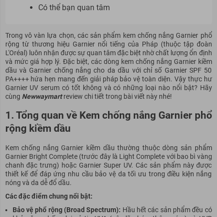
Có thể bạn quan tâm
Trong vô vàn lựa chọn, các sản phẩm kem chống nắng Garnier phổ
rộng từ thương hiệu Garnier nổi tiếng của Pháp (thuộc tập đoàn
L'Oréal) luôn nhận được sự quan tâm đặc biệt nhờ chất lượng ổn định
và mức giá hợp lý. Đặc biệt, các dòng kem chống nắng Garnier kiềm
dầu và Garnier chống nắng cho da dầu với chỉ số Garnier SPF 50
PA++++ hứa hẹn mang đến giải pháp bảo vệ toàn diện. Vậy thực hư
Garnier UV serum có tốt không và có những loại nào nổi bật? Hãy
cùng
Newwaymart
review chi tiết trong bài viết này nhé!
1. Tổng quan về Kem chống nắng Garnier phổ
rộng kiềm dầu
Kem chống nắng Garnier kiềm dầu thường thuộc dòng sản phẩm
Garnier Bright Complete (trước đây là Light Complete với bao bì vàng
chanh đặc trưng) hoặc Garnier Super UV. Các sản phẩm này được
thiết kế để đáp ứng nhu cầu bảo vệ da tối ưu trong điều kiện nắng
nóng và da dễ đổ dầu.
Các đặc điểm chung nổi bật:
Bảo vệ phổ rộng (Broad Spectrum):
Hầu hết các sản phẩm đều có