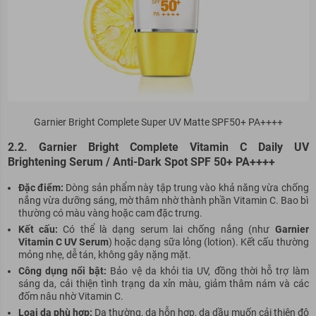
Garnier Bright Complete Super UV Matte SPF50+ PA++++
2.2. Garnier Bright Complete Vitamin C Daily UV
Brightening Serum / Anti-Dark Spot SPF 50+ PA++++
Đặc điểm:
Dòng sản phẩm này tập trung vào khả năng vừa chống
nắng vừa dưỡng sáng, mờ thâm nhờ thành phần Vitamin C. Bao bì
thường có màu vàng hoặc cam đặc trưng.
Kết cấu:
Có thể là dạng serum lai chống nắng (như
Garnier
Vitamin C UV Serum
) hoặc dạng sữa lỏng (lotion). Kết cấu thường
mỏng nhẹ, dễ tán, không gây nặng mặt.
Công dụng nổi bật:
Bảo vệ da khỏi tia UV, đồng thời hỗ trợ làm
sáng da, cải thiện tình trạng da xỉn màu, giảm thâm nám và các
đốm nâu nhờ Vitamin C.
Loại da phù hợp:
Da thường, da hỗn hợp, da dầu muốn cải thiện độ