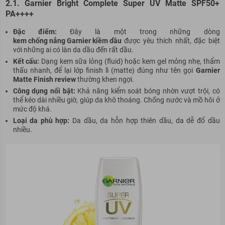
2.1. Garnier Bright Complete Super UV Matte SPF50+
PA++++
Đặc điểm:
Đây là một trong những dòng
kem chống nắng Garnier kiềm dầu
được yêu thích nhất, đặc biệt
với những ai có làn da dầu đến rất dầu.
Kết cấu:
Dạng kem sữa lỏng (fluid) hoặc kem gel mỏng nhẹ, thẩm
thấu nhanh, để lại lớp finish lì (matte) đúng như tên gọi
Garnier
Matte Finish review
thường khen ngợi.
Công dụng nổi bật:
Khả năng kiểm soát bóng nhờn vượt trội, có
thể kéo dài nhiều giờ, giúp da khô thoáng. Chống nước và mồ hôi ở
mức độ khá.
Loại da phù hợp:
Da dầu, da hỗn hợp thiên dầu, da dễ đổ dầu
nhiều.