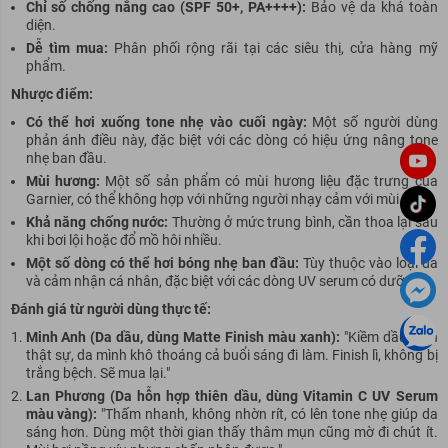
Chỉ số chống nắng cao (SPF 50+, PA++++):
Bảo vệ da khá toàn
diện.
Dễ tìm mua:
Phân phối rộng rãi tại các siêu thị, cửa hàng mỹ
phẩm.
Nhược điểm:
Có thể hơi xuống tone nhẹ vào cuối ngày:
Một số người dùng
phản ánh điều này, đặc biệt với các dòng có hiệu ứng nâng tone
nhẹ ban đầu.
Mùi hương:
Một số sản phẩm có mùi hương liệu đặc trưng của
Garnier, có thể không hợp với những người nhạy cảm với mùi.
Khả năng chống nước:
Thường ở mức trung bình, cần thoa lại sau
khi bơi lội hoặc đổ mồ hôi nhiều.
Một số dòng có thể hơi bóng nhẹ ban đầu:
Tùy thuộc vào loại da
và cảm nhận cá nhân, đặc biệt với các dòng UV serum có dưỡng.
Đánh giá từ người dùng thực tế:
Minh Anh (Da dầu, dùng Matte Finish màu xanh):
"Kiềm dầu đỉnh
thật sự, da mình khô thoáng cả buổi sáng đi làm. Finish lì, không bị
trắng bệch. Sẽ mua lại."
Lan Phương (Da hỗn hợp thiên dầu, dùng Vitamin C UV Serum
màu vàng):
"Thấm nhanh, không nhờn rít, có lên tone nhẹ giúp da
sáng hơn. Dùng một thời gian thấy thâm mụn cũng mờ đi chút ít.