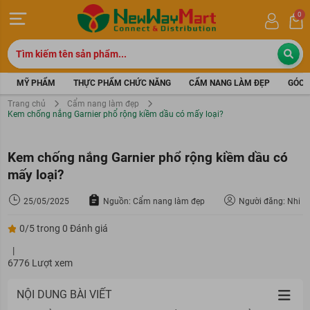
0
MỸ PHẨM
THỰC PHẨM CHỨC NĂNG
CẨM NANG LÀM ĐẸP
GÓC 
Trang chủ
Cẩm nang làm đẹp
Kem chống nắng Garnier phổ rộng kiềm dầu có mấy loại?
Kem chống nắng Garnier phổ rộng kiềm dầu có
mấy loại?
25/05/2025
Nguồn: Cẩm nang làm đẹp
Người đăng: Nhi
0/5 trong 0 Đánh giá
|
6776 Lượt xem
NỘI DUNG BÀI VIẾT