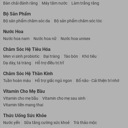
Bàn chải đánh răng
Máy tăm nước
Làm trắng răng
Bộ Sản Phẩm
Bộ sản phẩm chăm sóc da
Bộ sản phẩm chăm sóc tóc
Nước Hoa
Nước hoa nam
Nước hoa nữ
Nước hoa unisex
Chăm Sóc Hệ Tiêu Hóa
Men vi sinh probiotic
Đại tràng
Táo bón
Khó tiêu
Dạ dày, tá tràng
Hỗ trợ điều trị trĩ
Chăm Sóc Hệ Thần Kinh
Tuần hoàn máu
Hỗ trợ giấc ngủ ngon
Bổ não - Cải thiện trí nhớ
Vitamin Cho Mẹ Bầu
Vitamin cho mẹ bầu
Vitamin cho mẹ sau sinh
Vitamin tiền mang thai
Thức Uống Sức Khỏe
Nước yến
Sữa tăng cường sức khoẻ
Trà thảo mộc