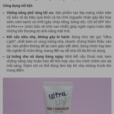
Công dụng nổi bật:
Chống nắng phổ rộng tối ưu:
Sản phẩm tạo lớp màng chắn kiên
cố, bảo vệ da hiệu quả khỏi cả tia UVA (nguyên nhân gây lão hóa
sớm, nám sạm) và UVB (gây cháy nắng, bỏng rát). Chỉ số SPF 50+
và PA++++ (mức bảo vệ UVA cao nhất) giúp ngăn ngừa toàn diện
những tổn thương do ánh nắng mặt trời.
Kết cấu siêu nhẹ, không gây bí bách:
Đúng như tên gọi "Ultra
Light", chất kem vô cùng mỏng nhẹ, nhanh chóng thẩm thấu vào
da. Sản phẩm không để lại cảm giác bết dính, bóng nhờn hay làm
tắc nghẽn lỗ chân lông, mang đến sự dễ chịu tối đa khi sử dụng.
Lý tưởng cho sử dụng hàng ngày:
Nhờ kết cấu thoải mái, kem
chống nắng này hoàn hảo để tích hợp vào chu trình chăm sóc da
mỗi sáng, thậm chí có thể dùng làm lớp lót nhẹ nhàng trước khi
trang điểm.