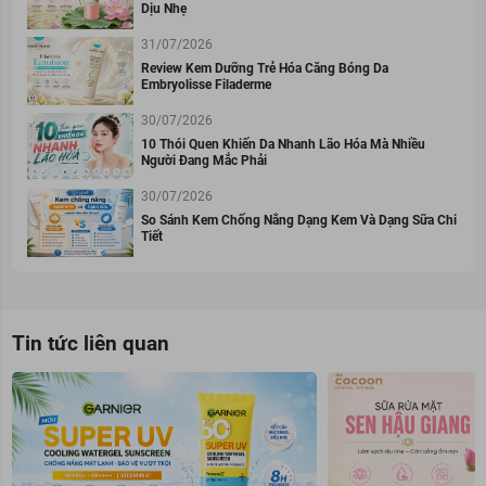
Dịu Nhẹ
31/07/2026
Review Kem Dưỡng Trẻ Hóa Căng Bóng Da
Embryolisse Filaderme
30/07/2026
10 Thói Quen Khiến Da Nhanh Lão Hóa Mà Nhiều
Người Đang Mắc Phải
30/07/2026
So Sánh Kem Chống Nắng Dạng Kem Và Dạng Sữa Chi
Tiết
Tin tức liên quan