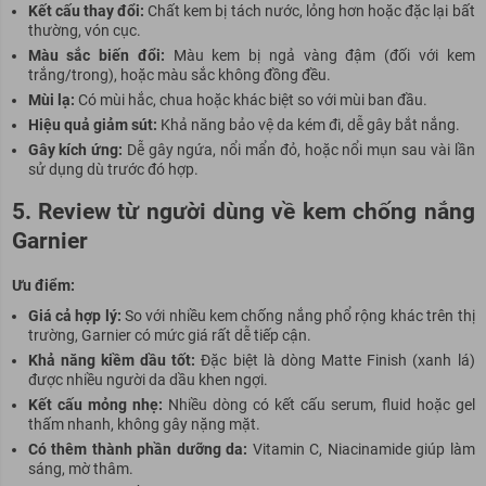
Kết cấu thay đổi:
Chất kem bị tách nước, lỏng hơn hoặc đặc lại bất
thường, vón cục.
Màu sắc biến đổi:
Màu kem bị ngả vàng đậm (đối với kem
trắng/trong), hoặc màu sắc không đồng đều.
Mùi lạ:
Có mùi hắc, chua hoặc khác biệt so với mùi ban đầu.
Hiệu quả giảm sút:
Khả năng bảo vệ da kém đi, dễ gây bắt nắng.
Gây kích ứng:
Dễ gây ngứa, nổi mẩn đỏ, hoặc nổi mụn sau vài lần
sử dụng dù trước đó hợp.
5. Review từ người dùng về kem chống nắng
Garnier
Ưu điểm:
Giá cả hợp lý:
So với nhiều kem chống nắng phổ rộng khác trên thị
trường, Garnier có mức giá rất dễ tiếp cận.
Khả năng kiềm dầu tốt:
Đặc biệt là dòng Matte Finish (xanh lá)
được nhiều người da dầu khen ngợi.
Kết cấu mỏng nhẹ:
Nhiều dòng có kết cấu serum, fluid hoặc gel
thấm nhanh, không gây nặng mặt.
Có thêm thành phần dưỡng da:
Vitamin C, Niacinamide giúp làm
sáng, mờ thâm.