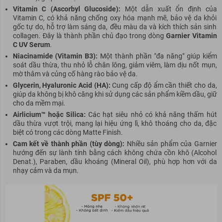
Vitamin C (Ascorbyl Glucoside):
Một dẫn xuất ổn định của
Vitamin C, có khả năng chống oxy hóa mạnh mẽ, bảo vệ da khỏi
gốc tự do, hỗ trợ làm sáng da, đều màu da và kích thích sản sinh
collagen. Đây là thành phần chủ đạo trong dòng
Garnier Vitamin
C UV Serum
.
Niacinamide (Vitamin B3):
Một thành phần "đa năng" giúp kiểm
soát dầu thừa, thu nhỏ lỗ chân lông, giảm viêm, làm dịu nốt mụn,
mờ thâm và củng cố hàng rào bảo vệ da.
Glycerin, Hyaluronic Acid (HA):
Cung cấp độ ẩm cần thiết cho da,
giúp da không bị khô căng khi sử dụng các sản phẩm kiềm dầu, giữ
cho da mềm mại.
Airlicium™ hoặc Silica:
Các hạt siêu nhỏ có khả năng thấm hút
dầu thừa vượt trội, mang lại hiệu ứng lì, khô thoáng cho da, đặc
biệt có trong các dòng Matte Finish.
Cam kết về thành phần (tùy dòng):
Nhiều sản phẩm của Garnier
hướng đến sự lành tính bằng cách không chứa cồn khô (Alcohol
Denat.), Paraben, dầu khoáng (Mineral Oil), phù hợp hơn với da
nhạy cảm và da mụn.