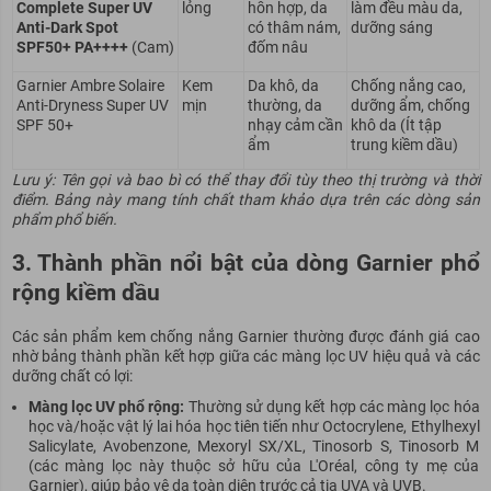
Complete Super UV
lỏng
hỗn hợp, da
làm đều màu da,
Anti-Dark Spot
có thâm nám,
dưỡng sáng
SPF50+ PA++++
(Cam)
đốm nâu
Garnier Ambre Solaire
Kem
Da khô, da
Chống nắng cao,
Anti-Dryness Super UV
mịn
thường, da
dưỡng ẩm, chống
SPF 50+
nhạy cảm cần
khô da (Ít tập
ẩm
trung kiềm dầu)
Lưu ý: Tên gọi và bao bì có thể thay đổi tùy theo thị trường và thời
điểm. Bảng này mang tính chất tham khảo dựa trên các dòng sản
phẩm phổ biến.
3. Thành phần nổi bật của dòng Garnier phổ
rộng kiềm dầu
Các sản phẩm kem chống nắng Garnier thường được đánh giá cao
nhờ bảng thành phần kết hợp giữa các màng lọc UV hiệu quả và các
dưỡng chất có lợi:
Màng lọc UV phổ rộng:
Thường sử dụng kết hợp các màng lọc hóa
học và/hoặc vật lý lai hóa học tiên tiến như Octocrylene, Ethylhexyl
Salicylate, Avobenzone, Mexoryl SX/XL, Tinosorb S, Tinosorb M
(các màng lọc này thuộc sở hữu của L'Oréal, công ty mẹ của
Garnier), giúp bảo vệ da toàn diện trước cả tia UVA và UVB.