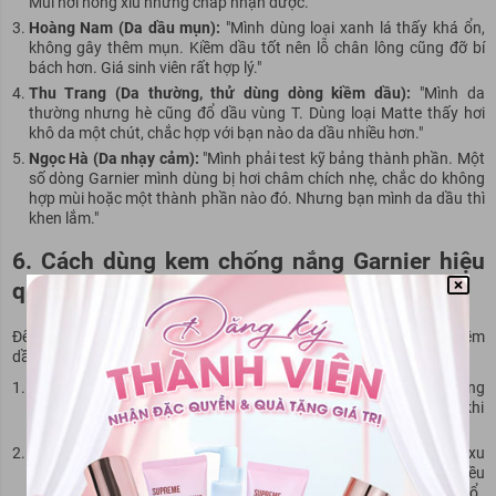
Mùi hơi nồng xíu nhưng chấp nhận được."
Hoàng Nam (Da dầu mụn):
"Mình dùng loại xanh lá thấy khá ổn,
không gây thêm mụn. Kiềm dầu tốt nên lỗ chân lông cũng đỡ bí
bách hơn. Giá sinh viên rất hợp lý."
Thu Trang (Da thường, thử dùng dòng kiềm dầu):
"Mình da
thường nhưng hè cũng đổ dầu vùng T. Dùng loại Matte thấy hơi
khô da một chút, chắc hợp với bạn nào da dầu nhiều hơn."
Ngọc Hà (Da nhạy cảm):
"Mình phải test kỹ bảng thành phần. Một
số dòng Garnier mình dùng bị hơi châm chích nhẹ, chắc do không
hợp mùi hoặc một thành phần nào đó. Nhưng bạn mình da dầu thì
khen lắm."
6. Cách dùng kem chống nắng Garnier hiệu
quả nhất
Để kem chống nắng Garnier phát huy tối đa khả năng bảo vệ và kiềm
dầu, bạn hãy lưu ý:
Thứ tự sử dụng:
Dùng sau tất cả các bước dưỡng da buổi sáng
(toner -> serum -> kem dưỡng ẩm mỏng nhẹ nếu cần) và trước khi
trang điểm.
Liều lượng đủ:
Lấy một lượng kem chống nắng khoảng 1 đồng xu
lớn hoặc 1.5 - 2 đốt ngón tay trỏ cho toàn bộ mặt và cổ. Chấm đều
lên 5 điểm: trán, mũi, cằm và hai bên má, sau đó thêm cho vùng cổ.