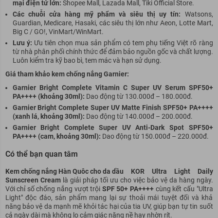
mại điện tử lớn:
Shopee Mall, Lazada Mall, Tiki Official Store.
Các chuỗi cửa hàng mỹ phẩm và siêu thị uy tín:
Watsons,
Guardian, Medicare, Hasaki, các siêu thị lớn như Aeon, Lotte Mart,
Big C / GO!, VinMart/WinMart.
Lưu ý:
Ưu tiên chọn mua sản phẩm có tem phụ tiếng Việt rõ ràng
từ nhà phân phối chính thức để đảm bảo nguồn gốc và chất lượng.
Luôn kiểm tra kỹ bao bì, tem mác và hạn sử dụng.
Giá tham khảo kem chống nắng Garnier:
Garnier Bright Complete Vitamin C Super UV Serum SPF50+
PA++++ (khoảng 30ml):
Dao động từ 130.000đ – 180.000đ.
Garnier Bright Complete Super UV Matte Finish SPF50+ PA++++
(xanh lá, khoảng 30ml):
Dao động từ 140.000đ – 200.000đ.
Garnier Bright Complete Super UV Anti-Dark Spot SPF50+
PA++++ (cam, khoảng 30ml):
Dao động từ 150.000đ – 220.000đ.
Có thể bạn quan tâm
Kem chống nắng Hàn Quôc cho da dầu
KOR Ultra Light Daily
Sunscreen Cream
là giải pháp tối ưu cho việc bảo vệ da hàng ngày.
Với chỉ số chống nắng vượt trội
SPF 50+ PA++++
cùng kết cấu "Ultra
Light" độc đáo, sản phẩm mang lại sự thoải mái tuyệt đối và khả
năng bảo vệ da mạnh mẽ khỏi tác hại của tia UV, giúp bạn tự tin suốt
cả ngày dài mà không lo cảm giác nặng nề hay nhờn rít.