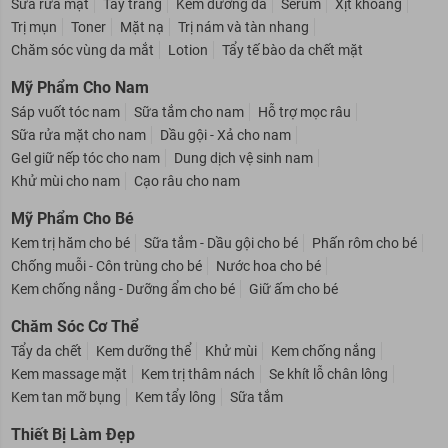
Sữa rửa mặt
Tẩy trang
Kem dưỡng da
Serum
Xịt khoáng
Trị mụn
Toner
Mặt nạ
Trị nám và tàn nhang
Chăm sóc vùng da mắt
Lotion
Tẩy tế bào da chết mặt
Mỹ Phẩm Cho Nam
Sáp vuốt tóc nam
Sữa tắm cho nam
Hỗ trợ mọc râu
Sữa rửa mặt cho nam
Dầu gội - Xả cho nam
Gel giữ nếp tóc cho nam
Dung dịch vệ sinh nam
Khử mùi cho nam
Cạo râu cho nam
Mỹ Phẩm Cho Bé
Kem trị hăm cho bé
Sữa tắm - Dầu gội cho bé
Phấn rôm cho bé
Chống muỗi - Côn trùng cho bé
Nước hoa cho bé
Kem chống nắng - Dưỡng ẩm cho bé
Giữ ấm cho bé
Chăm Sóc Cơ Thể
Tẩy da chết
Kem dưỡng thể
Khử mùi
Kem chống nắng
Kem massage mặt
Kem trị thâm nách
Se khít lỗ chân lông
Kem tan mỡ bụng
Kem tẩy lông
Sữa tắm
Thiết Bị Làm Đẹp