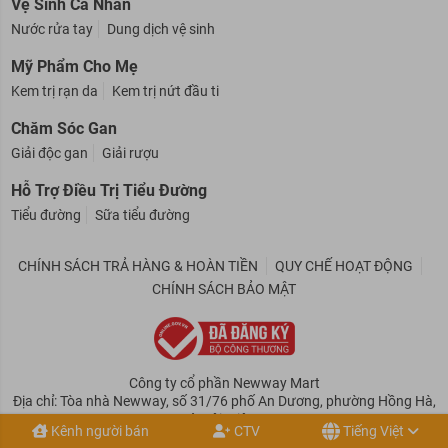
Vệ Sinh Cá Nhân
Nước rửa tay
Dung dịch vệ sinh
Mỹ Phẩm Cho Mẹ
Kem trị rạn da
Kem trị nứt đầu ti
Chăm Sóc Gan
Giải độc gan
Giải rượu
Hỗ Trợ Điều Trị Tiểu Đường
Tiểu đường
Sữa tiểu đường
CHÍNH SÁCH TRẢ HÀNG & HOÀN TIỀN
QUY CHẾ HOẠT ĐỘNG
CHÍNH SÁCH BẢO MẬT
Công ty cổ phần Newway Mart
Địa chỉ: Tòa nhà Newway, số 31/76 phố An Dương, phường Hồng Hà,
tp Hà Nội, Việt Nam
Kênh người bán
CTV
Tiếng Việt
Email: info@newwaymart.vn. Hotline: 0869 908 488