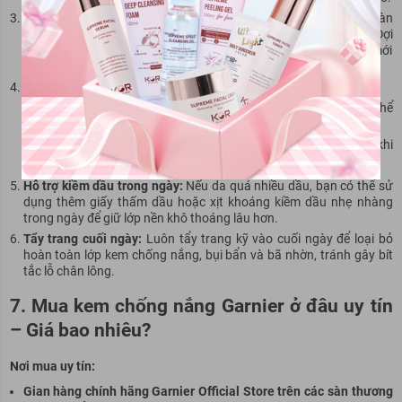
Cách thoa:
Vỗ nhẹ nhàng kết hợp tán đều để kem thấm hoàn toàn
vào da. Tránh chà xát mạnh gây vón cục hoặc giảm hiệu quả. Đợi
khoảng 30 giây đến 1 phút cho kem khô ráo hoàn toàn rồi mới
thực hiện các bước trang điểm (nếu có).
Thời gian thoa lại:
Nếu làm việc trong nhà, ít tiếp xúc ánh nắng trực tiếp: có thể
không cần thoa lại thường xuyên.
Nếu hoạt động ngoài trời liên tục, đổ nhiều mồ hôi hoặc sau khi
bơi lội: cần thoa lại sau mỗi 2-3 giờ.
Hỗ trợ kiềm dầu trong ngày:
Nếu da quá nhiều dầu, bạn có thể sử
dụng thêm giấy thấm dầu hoặc xịt khoáng kiềm dầu nhẹ nhàng
trong ngày để giữ lớp nền khô thoáng lâu hơn.
Tẩy trang cuối ngày:
Luôn tẩy trang kỹ vào cuối ngày để loại bỏ
hoàn toàn lớp kem chống nắng, bụi bẩn và bã nhờn, tránh gây bít
tắc lỗ chân lông.
7. Mua kem chống nắng Garnier ở đâu uy tín
– Giá bao nhiêu?
Nơi mua uy tín:
Gian hàng chính hãng Garnier Official Store trên các sàn thương