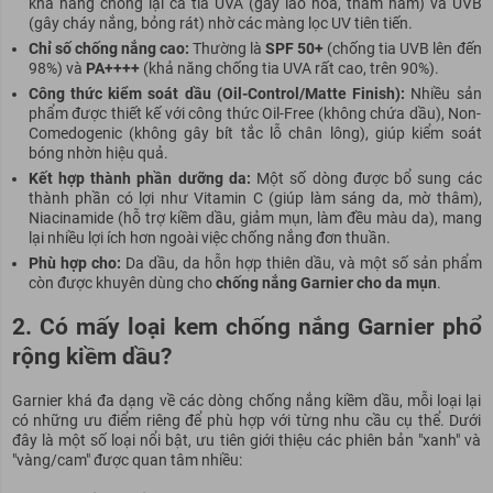
khả năng chống lại cả tia UVA (gây lão hóa, thâm nám) và UVB
(gây cháy nắng, bỏng rát) nhờ các màng lọc UV tiên tiến.
Chỉ số chống nắng cao:
Thường là
SPF 50+
(chống tia UVB lên đến
98%) và
PA++++
(khả năng chống tia UVA rất cao, trên 90%).
Công thức kiểm soát dầu (Oil-Control/Matte Finish):
Nhiều sản
phẩm được thiết kế với công thức Oil-Free (không chứa dầu), Non-
Comedogenic (không gây bít tắc lỗ chân lông), giúp kiểm soát
bóng nhờn hiệu quả.
Kết hợp thành phần dưỡng da:
Một số dòng được bổ sung các
thành phần có lợi như Vitamin C (giúp làm sáng da, mờ thâm),
Niacinamide (hỗ trợ kiềm dầu, giảm mụn, làm đều màu da), mang
lại nhiều lợi ích hơn ngoài việc chống nắng đơn thuần.
Phù hợp cho:
Da dầu, da hỗn hợp thiên dầu, và một số sản phẩm
còn được khuyên dùng cho
chống nắng Garnier cho da mụn
.
2. Có mấy loại kem chống nắng Garnier phổ
rộng kiềm dầu?
Garnier khá đa dạng về các dòng chống nắng kiềm dầu, mỗi loại lại
có những ưu điểm riêng để phù hợp với từng nhu cầu cụ thể. Dưới
đây là một số loại nổi bật, ưu tiên giới thiệu các phiên bản "xanh" và
"vàng/cam" được quan tâm nhiều: