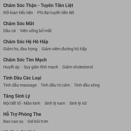
Chăm Sóc Thận - Tuyến Tiền Liệt
Rối loạn tiểu tiện
Phì đại tuyến tiền liệt
Chăm Sóc Mắt
Dầu cá
Viên uống bổ mắt
Chăm Sóc Hệ Hô Hấp
Giảm ho, đau họng
Giảm viêm đường hô hấp
Chăm Sóc Tim Mạch
Huyết áp
Suy giãn tĩnh mạch
Giảm cholesterol
Tinh Dầu Các Loại
Tinh dầu massage
Tinh dầu trị cảm
Tinh dầu xông
Tăng Sinh Lý
Nội tiết tố - Mãn kinh
Sinh lý nam
Sinh lý nữ
Hỗ Trợ Phòng The
Bao cao su
Gel bôi trơn